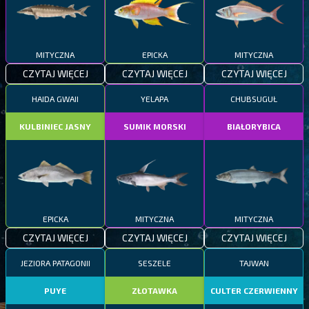
MITYCZNA
EPICKA
MITYCZNA
CZYTAJ WIĘCEJ
CZYTAJ WIĘCEJ
CZYTAJ WIĘCEJ
HAIDA GWAII
YELAPA
CHUBSUGUŁ
KULBINIEC JASNY
SUMIK MORSKI
BIAŁORYBICA
EPICKA
MITYCZNA
MITYCZNA
CZYTAJ WIĘCEJ
CZYTAJ WIĘCEJ
CZYTAJ WIĘCEJ
JEZIORA PATAGONII
SESZELE
TAJWAN
PUYE
ZŁOTAWKA
CULTER CZERWIENNY