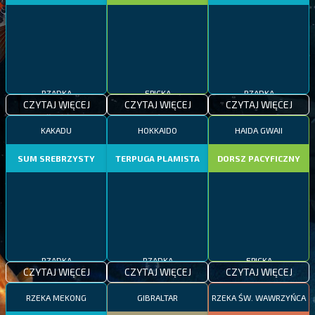
RZADKA
EPICKA
RZADKA
CZYTAJ WIĘCEJ
CZYTAJ WIĘCEJ
CZYTAJ WIĘCEJ
KAKADU
HOKKAIDO
HAIDA GWAII
SUM SREBRZYSTY
TERPUGA PLAMISTA
DORSZ PACYFICZNY
RZADKA
RZADKA
EPICKA
CZYTAJ WIĘCEJ
CZYTAJ WIĘCEJ
CZYTAJ WIĘCEJ
RZEKA MEKONG
GIBRALTAR
RZEKA ŚW. WAWRZYŃCA