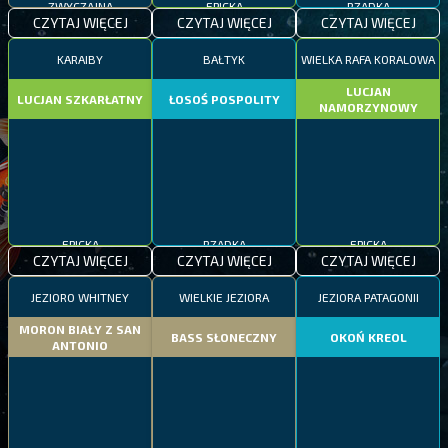
ZWYCZAJNA
EPICKA
RZADKA
CZYTAJ WIĘCEJ
CZYTAJ WIĘCEJ
CZYTAJ WIĘCEJ
KARAIBY
BAŁTYK
WIELKA RAFA KORALOWA
LUCJAN
LUCJAN SZKARŁATNY
ŁOSOŚ POSPOLITY
NAMORZYNOWY
EPICKA
RZADKA
EPICKA
CZYTAJ WIĘCEJ
CZYTAJ WIĘCEJ
CZYTAJ WIĘCEJ
JEZIORO WHITNEY
WIELKIE JEZIORA
JEZIORA PATAGONII
MORON BIAŁY Z SAN
BASS SŁONECZNY
OKOŃ KREOL
ANTONIO