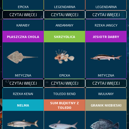
EPICKA
LEGENDARNA
LEGENDARNA
CZYTAJ WIĘCEJ
CZYTAJ WIĘCEJ
CZYTAJ WIĘCEJ
KARAIBY
ANDAMANY
RZEKA JANGCY
PŁASZCZKA CHOLA
SKRZYDLICA
JESIOTR DABRY
MITYCZNA
EPICKA
MITYCZNA
CZYTAJ WIĘCEJ
CZYTAJ WIĘCEJ
CZYTAJ WIĘCEJ
RZEKA KENAI
TOLEDO BEND
WULKANY
SUM BŁĘKITNY Z
NELMA
GRANIK NIEBIESKI
TOLEDO