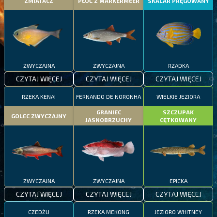
ZMIATACZ
PŁOĆ Z MARKERMEER
SKALAR PRĘGOWANY
ZWYCZAJNA
ZWYCZAJNA
RZADKA
CZYTAJ WIĘCEJ
CZYTAJ WIĘCEJ
CZYTAJ WIĘCEJ
RZEKA KENAI
FERNANDO DE NORONHA
WIELKIE JEZIORA
GRANIEC
SZCZUPAK
GOLEC ZWYCZAJNY
JASNOBRZUCHY
CĘTKOWANY
ZWYCZAJNA
ZWYCZAJNA
EPICKA
CZYTAJ WIĘCEJ
CZYTAJ WIĘCEJ
CZYTAJ WIĘCEJ
CZEDŻU
RZEKA MEKONG
JEZIORO WHITNEY