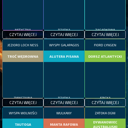
MITYCZNA
RZADKA
ZAGADKOWA
CZYTAJ WIĘCEJ
CZYTAJ WIĘCEJ
CZYTAJ WIĘCEJ
JEZIORO LOCH NESS
WYSPY GALAPAGOS
FIORD LYNGEN
TROĆ WĘDROWNA
ALUTERA PISANA
DORSZ ATLANTYCKI
ZWYCZAJNA
RZADKA
EPICKA
CZYTAJ WIĘCEJ
CZYTAJ WIĘCEJ
CZYTAJ WIĘCEJ
WYSPA WOLNOŚCI
WULKANY
ZATOKA OGNI
DYWANOWIEC
TAUTOGA
MANTA RAFOWA
AUSTRALIJSKI