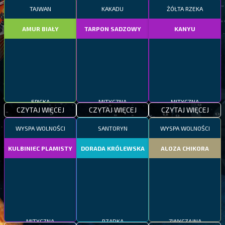
TAJWAN
KAKADU
ŻÓŁTA RZEKA
AMUR BIAŁY
TARPON SADZOWY
KANYU
EPICKA
MITYCZNA
MITYCZNA
CZYTAJ WIĘCEJ
CZYTAJ WIĘCEJ
CZYTAJ WIĘCEJ
WYSPA WOLNOŚCI
SANTORYN
WYSPA WOLNOŚCI
KULBINIEC PLAMISTY
DORADA KRÓLEWSKA
ALOZA CHIKORA
MITYCZNA
RZADKA
ZWYCZAJNA