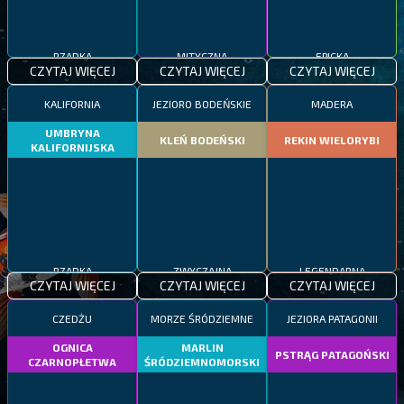
RZADKA
MITYCZNA
EPICKA
CZYTAJ WIĘCEJ
CZYTAJ WIĘCEJ
CZYTAJ WIĘCEJ
KALIFORNIA
JEZIORO BODEŃSKIE
MADERA
UMBRYNA
KLEŃ BODEŃSKI
REKIN WIELORYBI
KALIFORNIJSKA
RZADKA
ZWYCZAJNA
LEGENDARNA
CZYTAJ WIĘCEJ
CZYTAJ WIĘCEJ
CZYTAJ WIĘCEJ
CZEDŻU
MORZE ŚRÓDZIEMNE
JEZIORA PATAGONII
OGNICA
MARLIN
PSTRĄG PATAGOŃSKI
CZARNOPŁETWA
ŚRÓDZIEMNOMORSKI