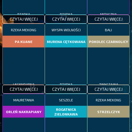
RZADKA
RZADKA
MITYCZNA
CZYTAJ WIĘCEJ
CZYTAJ WIĘCEJ
CZYTAJ WIĘCEJ
RZEKA MEKONG
WYSPA WOLNOŚCI
BALI
PA KUANE
MURENA CĘTKOWANA
POKOLEC CZARNOLICY
LEGENDARNA
RZADKA
ZWYCZAJNA
CZYTAJ WIĘCEJ
CZYTAJ WIĘCEJ
CZYTAJ WIĘCEJ
MAURETANIA
SESZELE
RZEKA MEKONG
ROGATNICA
ORLEŃ NAKRAPIANY
STRZELCZYK
ZIELONKAWA