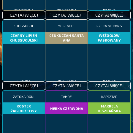
ZWYCZAJNA
ZWYCZAJNA
RZADKA
CZYTAJ WIĘCEJ
CZYTAJ WIĘCEJ
CZYTAJ WIĘCEJ
CHUBSUGUŁ
YOSEMITE
RZEKA MEKONG
CZARNY LIPIEŃ
CZUKUCZAN SANTA
WĘŻOGŁÓW
CHUBSUGUŁSKI
ANA
PASKOWANY
RZADKA
ZWYCZAJNA
RZADKA
CZYTAJ WIĘCEJ
CZYTAJ WIĘCEJ
CZYTAJ WIĘCEJ
ZATOKA OGNI
TAHOE
KAPSZTAD
KOSTER
MAKRELA
NERKA CZERWONA
ŻAGLOPŁETWY
HISZPAŃSKA