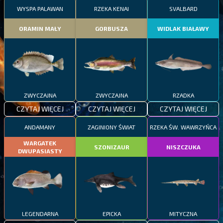
WYSPA PALAWAN
RZEKA KENAI
SVALBARD
ORAMIN MAŁY
GORBUSZA
WIDLAK BIAŁAWY
ZWYCZAJNA
ZWYCZAJNA
RZADKA
CZYTAJ WIĘCEJ
CZYTAJ WIĘCEJ
CZYTAJ WIĘCEJ
ANDAMANY
ZAGINIONY ŚWIAT
RZEKA ŚW. WAWRZYŃCA
WARGATEK
SZONIZAUR
NISZCZUKA
DWUPASIASTY
LEGENDARNA
EPICKA
MITYCZNA