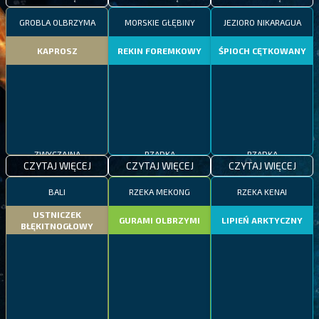
GROBLA OLBRZYMA
MORSKIE GŁĘBINY
JEZIORO NIKARAGUA
KAPROSZ
REKIN FOREMKOWY
ŚPIOCH CĘTKOWANY
ZWYCZAJNA
RZADKA
RZADKA
CZYTAJ WIĘCEJ
CZYTAJ WIĘCEJ
CZYTAJ WIĘCEJ
BALI
RZEKA MEKONG
RZEKA KENAI
USTNICZEK
GURAMI OLBRZYMI
LIPIEŃ ARKTYCZNY
BŁĘKITNOGŁOWY