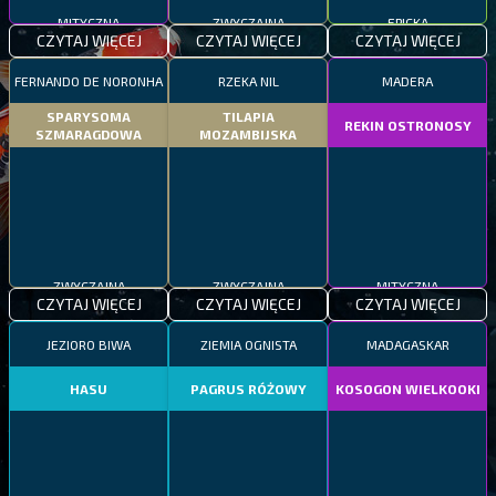
MITYCZNA
ZWYCZAJNA
EPICKA
CZYTAJ WIĘCEJ
CZYTAJ WIĘCEJ
CZYTAJ WIĘCEJ
FERNANDO DE NORONHA
RZEKA NIL
MADERA
SPARYSOMA
TILAPIA
REKIN OSTRONOSY
SZMARAGDOWA
MOZAMBIJSKA
ZWYCZAJNA
ZWYCZAJNA
MITYCZNA
CZYTAJ WIĘCEJ
CZYTAJ WIĘCEJ
CZYTAJ WIĘCEJ
JEZIORO BIWA
ZIEMIA OGNISTA
MADAGASKAR
HASU
PAGRUS RÓŻOWY
KOSOGON WIELKOOKI