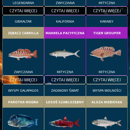
LEGENDARNA
ZWYCZAJNA
MITYCZNA
CZYTAJ WIĘCEJ
CZYTAJ WIĘCEJ
CZYTAJ WIĘCEJ
GIBRALTAR
KALIFORNIA
KARAIBY
ZĘBACZ CABRILLA
MAKRELA PACYFICZNA
TIGER GROUPER
ZWYCZAJNA
MITYCZNA
MITYCZNA
CZYTAJ WIĘCEJ
CZYTAJ WIĘCEJ
CZYTAJ WIĘCEJ
WYSPY GALAPAGOS
ZAGINIONY ŚWIAT
WYSPA WOLNOŚCI
PAROTKA MODRA
ŁOSOŚ SZABLOZĘBNY
ALOZA NIEBIESKA