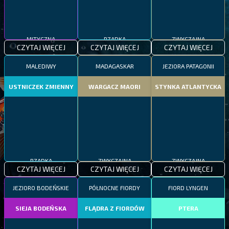
MITYCZNA
RZADKA
ZWYCZAJNA
CZYTAJ WIĘCEJ
CZYTAJ WIĘCEJ
CZYTAJ WIĘCEJ
MALEDIWY
MADAGASKAR
JEZIORA PATAGONII
USTNICZEK ZMIENNY
WARGACZ MAORI
STYNKA ATLANTYCKA
RZADKA
ZWYCZAJNA
ZWYCZAJNA
CZYTAJ WIĘCEJ
CZYTAJ WIĘCEJ
CZYTAJ WIĘCEJ
JEZIORO BODEŃSKIE
PÓŁNOCNE FIORDY
FIORD LYNGEN
SIEJA BODEŃSKA
FLĄDRA Z FIORDÓW
PTERA