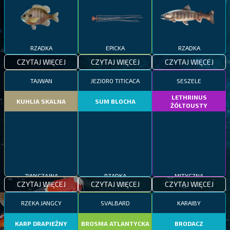
RZADKA
EPICKA
RZADKA
CZYTAJ WIĘCEJ
CZYTAJ WIĘCEJ
CZYTAJ WIĘCEJ
TAJWAN
JEZIORO TITICACA
SESZELE
LETHRINUS
KUHLIA SKALNA
SUM BLOCHA
ŻÓŁTOUSTY
ZWYCZAJNA
RZADKA
MITYCZNA
CZYTAJ WIĘCEJ
CZYTAJ WIĘCEJ
CZYTAJ WIĘCEJ
RZEKA JANGCY
SVALBARD
KARAIBY
KARP DRAPIEŻNY
BROSMA ATLANTYCKA
BRODACZ