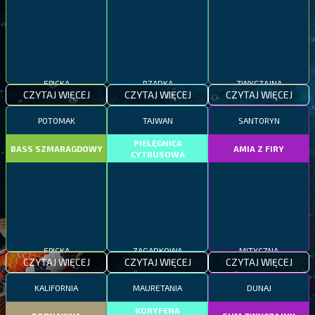
EPICKA
RZADKA
ZWYCZAJNA
CZYTAJ WIĘCEJ
CZYTAJ WIĘCEJ
CZYTAJ WIĘCEJ
POTOMAK
TAJWAN
SANTORYN
PIELĘGNICA
BASS SZMARAGDOWY
AMIA Z FIRY
CYTRUSOWA
EPICKA
ZAGADKOWA
MITYCZNA
CZYTAJ WIĘCEJ
CZYTAJ WIĘCEJ
CZYTAJ WIĘCEJ
KALIFORNIA
MAURETANIA
DUNAJ
KORYFENA