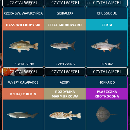
CZYTAJ WIĘCEJ
CZYTAJ WIĘCEJ
CZYTAJ WIĘCEJ
RZEKA ŚW. WAWRZYŃCA
GIBRALTAR
CHUBSUGUŁ
BASS WIELKOPYSKI
CEFAL GRUBOWARGI
CERTA
LEGENDARNA
ZWYCZAJNA
RZADKA
CZYTAJ WIĘCEJ
CZYTAJ WIĘCEJ
CZYTAJ WIĘCEJ
WYSPY GALAPAGOS
AZORY
HOKKAIDO
ROZDYMKA
PŁASZCZKA
KŁUJĄCY REKIN
MARMURKOWA
KRÓTKOGONA