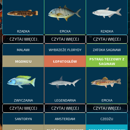
RZADKA
EPICKA
RZADKA
CZYTAJ WIĘCEJ
CZYTAJ WIĘCEJ
CZYTAJ WIĘCEJ
MALAWI
WYBRZEŻE FLORYDY
ZATOKA SAGINAW
PSTRĄG TĘCZOWY Z
MGONG'U
ŁOPATOGŁÓW
SAGINAW
ZWYCZAJNA
LEGENDARNA
EPICKA
CZYTAJ WIĘCEJ
CZYTAJ WIĘCEJ
CZYTAJ WIĘCEJ
SANTORYN
AMSTERDAM
CZEDŻU