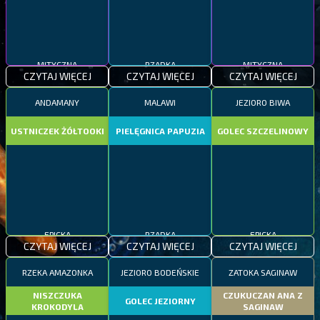
MITYCZNA
RZADKA
MITYCZNA
CZYTAJ WIĘCEJ
CZYTAJ WIĘCEJ
CZYTAJ WIĘCEJ
ANDAMANY
MALAWI
JEZIORO BIWA
USTNICZEK ŻÓŁTOOKI
PIELĘGNICA PAPUZIA
GOLEC SZCZELINOWY
EPICKA
RZADKA
EPICKA
CZYTAJ WIĘCEJ
CZYTAJ WIĘCEJ
CZYTAJ WIĘCEJ
RZEKA AMAZONKA
JEZIORO BODEŃSKIE
ZATOKA SAGINAW
NISZCZUKA
CZUKUCZAN ANA Z
GOLEC JEZIORNY
KROKODYLA
SAGINAW