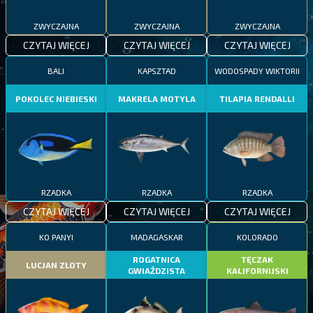
ZWYCZAJNA
ZWYCZAJNA
ZWYCZAJNA
CZYTAJ WIĘCEJ
CZYTAJ WIĘCEJ
CZYTAJ WIĘCEJ
BALI
KAPSZTAD
WODOSPADY WIKTORII
POKOLEC NIEBIESKI
MAKRELA MOTYLA
TILAPIA RENDALLI
RZADKA
RZADKA
RZADKA
CZYTAJ WIĘCEJ
CZYTAJ WIĘCEJ
CZYTAJ WIĘCEJ
KO PANYI
MADAGASKAR
KOLORADO
ROGATNICA
TĘCZAK
LUCJAN ZŁOTY
GWIAŹDZISTA
KALIFORNIJSKI