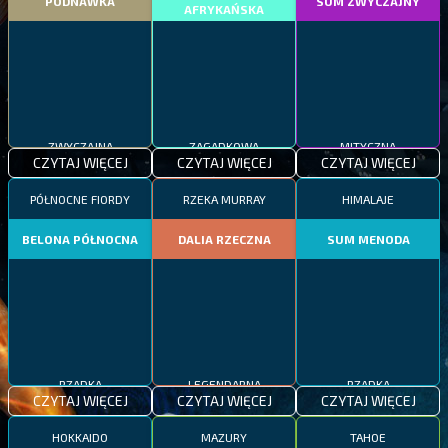
PODNAWKA
SUM ZWYCZAJNY
AFRYKAŃSKA
ZWYCZAJNA
ZAGADKOWA
MITYCZNA
CZYTAJ WIĘCEJ
CZYTAJ WIĘCEJ
CZYTAJ WIĘCEJ
PÓŁNOCNE FIORDY
RZEKA MURRAY
HIMALAJE
BELONA PÓŁNOCNA
DALIA RZECZNA
SUM MENODA
RZADKA
LEGENDARNA
RZADKA
CZYTAJ WIĘCEJ
CZYTAJ WIĘCEJ
CZYTAJ WIĘCEJ
HOKKAIDO
MAZURY
TAHOE