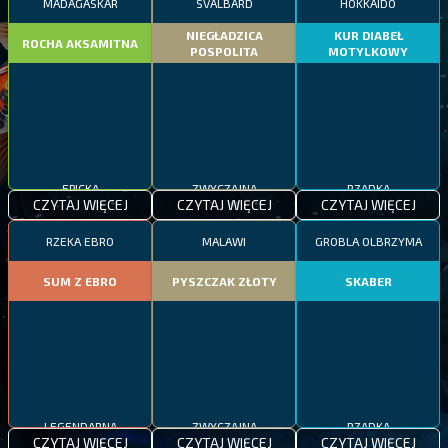
MADAGASKAR
SVALBARD
HOKKAIDO
NIEGŁADZICA
KUR DIABEŁ
ROCHA AKSAMITNA
POSPOLITA
MOTYLKOWY
EPICKA
ZWYCZAJNA
RZADKA
CZYTAJ WIĘCEJ
CZYTAJ WIĘCEJ
CZYTAJ WIĘCEJ
RZEKA EBRO
MALAWI
GROBLA OLBRZYMA
SUM Z EBRO
PYSZCZAK ZŁOTY
SKABER
LEGENDARNA
ZWYCZAJNA
RZADKA
CZYTAJ WIĘCEJ
CZYTAJ WIĘCEJ
CZYTAJ WIĘCEJ