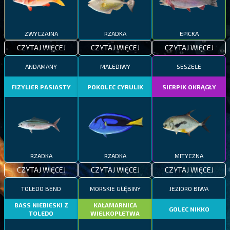
ZWYCZAJNA
RZADKA
EPICKA
CZYTAJ WIĘCEJ
CZYTAJ WIĘCEJ
CZYTAJ WIĘCEJ
ANDAMANY
MALEDIWY
SESZELE
FIZYLIER PASIASTY
POKOLEC CYRULIK
SIERPIK OKRĄGŁY
RZADKA
RZADKA
MITYCZNA
CZYTAJ WIĘCEJ
CZYTAJ WIĘCEJ
CZYTAJ WIĘCEJ
TOLEDO BEND
MORSKIE GŁĘBINY
JEZIORO BIWA
BASS NIEBIESKI Z
KAŁAMARNICA
GOLEC NIKKO
TOLEDO
WIELKOPŁETWA