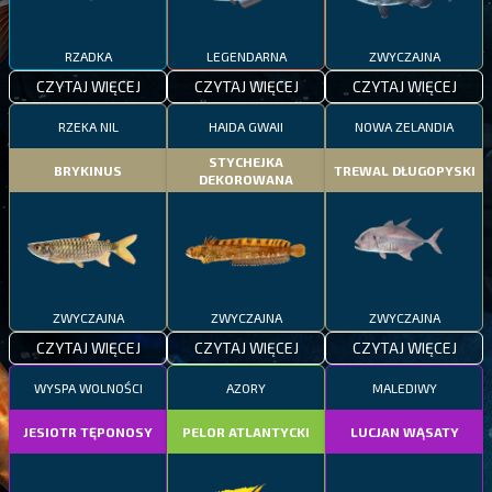
RZADKA
LEGENDARNA
ZWYCZAJNA
CZYTAJ WIĘCEJ
CZYTAJ WIĘCEJ
CZYTAJ WIĘCEJ
RZEKA NIL
HAIDA GWAII
NOWA ZELANDIA
STYCHEJKA
BRYKINUS
TREWAL DŁUGOPYSKI
DEKOROWANA
ZWYCZAJNA
ZWYCZAJNA
ZWYCZAJNA
CZYTAJ WIĘCEJ
CZYTAJ WIĘCEJ
CZYTAJ WIĘCEJ
WYSPA WOLNOŚCI
AZORY
MALEDIWY
JESIOTR TĘPONOSY
PELOR ATLANTYCKI
LUCJAN WĄSATY