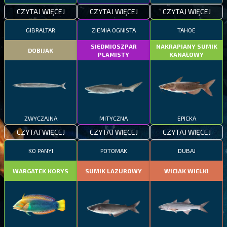
CZYTAJ WIĘCEJ
CZYTAJ WIĘCEJ
CZYTAJ WIĘCEJ
GIBRALTAR
ZIEMIA OGNISTA
TAHOE
SIEDMIOSZPAR
NAKRAPIANY SUMIK
DOBIJAK
PLAMISTY
KANAŁOWY
ZWYCZAJNA
MITYCZNA
EPICKA
CZYTAJ WIĘCEJ
CZYTAJ WIĘCEJ
CZYTAJ WIĘCEJ
KO PANYI
POTOMAK
DUBAJ
WARGATEK KORYS
SUMIK LAZUROWY
WICIAK WIELKI