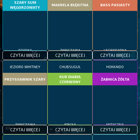
SZARY SUM
MAKRELA BŁĘKITNA
BASS PASIASTY
WĘGORZOWATY
RZADKA
ZWYCZAJNA
LEGENDARNA
CZYTAJ WIĘCEJ
CZYTAJ WIĘCEJ
CZYTAJ WIĘCEJ
JEZIORO WHITNEY
CHUBSUGUŁ
HOKKAIDO
KUR DIABEŁ
PRZYSSAWNIK SZARY
ŻABNICA ŻÓŁTA
CZERWONY
ZWYCZAJNA
EPICKA
MITYCZNA
CZYTAJ WIĘCEJ
CZYTAJ WIĘCEJ
CZYTAJ WIĘCEJ