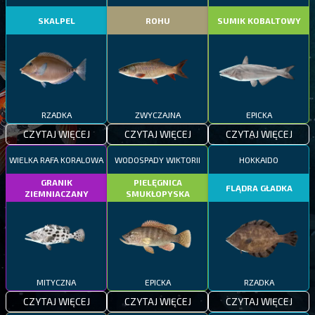
SKALPEL
ROHU
SUMIK KOBALTOWY
RZADKA
ZWYCZAJNA
EPICKA
CZYTAJ WIĘCEJ
CZYTAJ WIĘCEJ
CZYTAJ WIĘCEJ
WIELKA RAFA KORALOWA
WODOSPADY WIKTORII
HOKKAIDO
GRANIK
PIELĘGNICA
FLĄDRA GŁADKA
ZIEMNIACZANY
SMUKŁOPYSKA
MITYCZNA
EPICKA
RZADKA
CZYTAJ WIĘCEJ
CZYTAJ WIĘCEJ
CZYTAJ WIĘCEJ