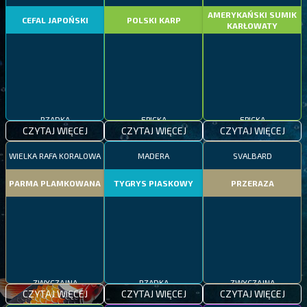
AMERYKAŃSKI SUMIK
CEFAL JAPOŃSKI
POLSKI KARP
KARŁOWATY
RZADKA
EPICKA
EPICKA
CZYTAJ WIĘCEJ
CZYTAJ WIĘCEJ
CZYTAJ WIĘCEJ
WIELKA RAFA KORALOWA
MADERA
SVALBARD
PARMA PLAMKOWANA
TYGRYS PIASKOWY
PRZERAZA
ZWYCZAJNA
RZADKA
ZWYCZAJNA
CZYTAJ WIĘCEJ
CZYTAJ WIĘCEJ
CZYTAJ WIĘCEJ