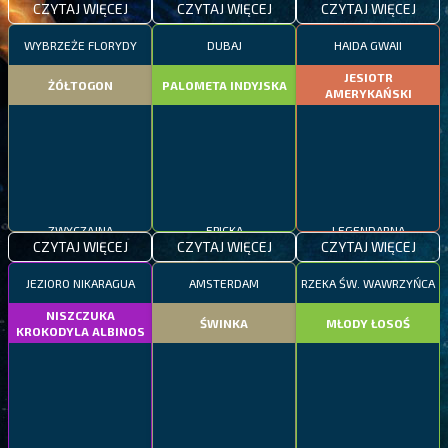
CZYTAJ WIĘCEJ
CZYTAJ WIĘCEJ
CZYTAJ WIĘCEJ
WYBRZEŻE FLORYDY
DUBAJ
HAIDA GWAII
JESIOTR
ŻÓŁTOGON
PALOMETA INDYJSKA
AMERYKAŃSKI
ZWYCZAJNA
EPICKA
LEGENDARNA
CZYTAJ WIĘCEJ
CZYTAJ WIĘCEJ
CZYTAJ WIĘCEJ
JEZIORO NIKARAGUA
AMSTERDAM
RZEKA ŚW. WAWRZYŃCA
NISZCZUKA
ŚWINKA
MŁODY ŁOSOŚ
KROKODYLA ALBINOS