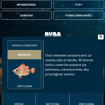
WYDARZENIA
RYBY
ŁOWISKA
FUNKCJONALNOŚCI
Ryba
GROBLA OLBRZYMA
FILTRY
KAPROSZ
Choć niewielki uważany jest za
ważną rybę w handlu. W okresie
MALAWI
PÓŁNOCNE FIORDY
WYSPY GALAPAGOS
tarła u samców pojawia się
jaskrawa, czerwona linia, aby
BODIAN
PYSZCZAK ZACHODNI
LING
przyciągnąć samice.
MEKSYKAŃSKI
ZWYCZAJNA
EPICKA
MITYCZNA
ZWYCZAJNA