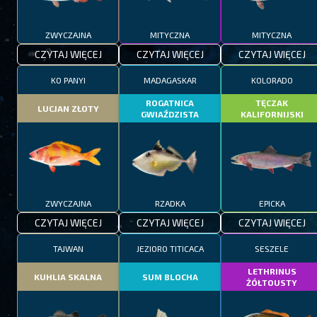
ZWYCZAJNA
MITYCZNA
MITYCZNA
CZYTAJ WIĘCEJ
CZYTAJ WIĘCEJ
CZYTAJ WIĘCEJ
KO PANYI
MADAGASKAR
KOLORADO
ROGATNICA
TĘCZAK
LUCJAN ZŁOTY
GWIAŹDZISTA
KALIFORNIJSKI
ZWYCZAJNA
RZADKA
EPICKA
CZYTAJ WIĘCEJ
CZYTAJ WIĘCEJ
CZYTAJ WIĘCEJ
TAJWAN
JEZIORO TITICACA
SESZELE
LETHRINUS
KUHLIA SKALNA
SUM BLOCHA
ŻÓŁTOUSTY