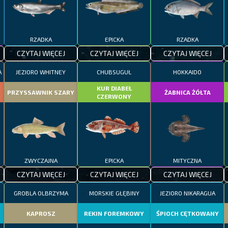
RZADKA
EPICKA
RZADKA
CZYTAJ WIĘCEJ
CZYTAJ WIĘCEJ
CZYTAJ WIĘCEJ
A
JEZIORO WHITNEY
CHUBSUGUŁ
HOKKAIDO
KUR DIABEŁ
PRZYSSAWNIK SZARY
ŻABNICA ŻÓŁTA
CZERWONY
ZWYCZAJNA
EPICKA
MITYCZNA
CZYTAJ WIĘCEJ
CZYTAJ WIĘCEJ
CZYTAJ WIĘCEJ
GROBLA OLBRZYMA
MORSKIE GŁĘBINY
JEZIORO NIKARAGUA
KAPROSZ
REKIN FOREMKOWY
ŚPIOCH CĘTKOWANY