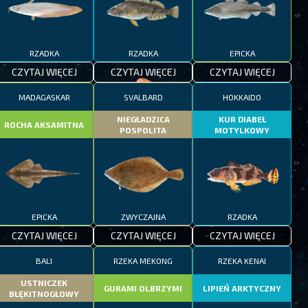
RZADKA
RZADKA
EPICKA
CZYTAJ WIĘCEJ
CZYTAJ WIĘCEJ
CZYTAJ WIĘCEJ
MADAGASKAR
SVALBARD
HOKKAIDO
NIEGŁADZICA
KUR DIABEŁ
ROCHA AKSAMITNA
POSPOLITA
MOTYLKOWY
EPICKA
ZWYCZAJNA
RZADKA
CZYTAJ WIĘCEJ
CZYTAJ WIĘCEJ
CZYTAJ WIĘCEJ
BALI
RZEKA MEKONG
RZEKA KENAI
USTNICZEK
GURAMI OLBRZYMI
LIPIEŃ ARKTYCZNY
BŁĘKITNOGŁOWY