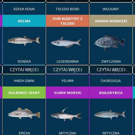
RZEKA KENAI
TOLEDO BEND
WULKANY
SUM BŁĘKITNY Z
NELMA
GRANIK NIEBIESKI
TOLEDO
RZADKA
LEGENDARNA
ZWYCZAJNA
CZYTAJ WIĘCEJ
CZYTAJ WIĘCEJ
CZYTAJ WIĘCEJ
HAIDA GWAII
YELAPA
CHUBSUGUŁ
KULBINIEC JASNY
SUMIK MORSKI
BIAŁORYBICA
EPICKA
MITYCZNA
MITYCZNA