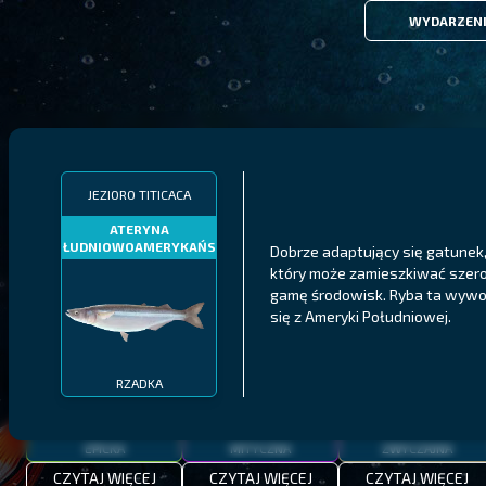
WYDARZEN
FILTRY
JEZIORO TITICACA
ATERYNA
POŁUDNIOWOAMERYKAŃSKA
Dobrze adaptujący się gatunek
MALAWI
PÓŁNOCNE FIORDY
WYSPY GALAPAGOS
który może zamieszkiwać szer
gamę środowisk. Ryba ta wywo
BODIAN
PYSZCZAK ZACHODNI
LING
MEKSYKAŃSKI
się z Ameryki Południowej.
RZADKA
EPICKA
MITYCZNA
ZWYCZAJNA
CZYTAJ WIĘCEJ
CZYTAJ WIĘCEJ
CZYTAJ WIĘCEJ