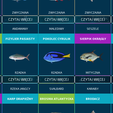
ZWYCZAJNA
ZWYCZAJNA
ZWYCZAJNA
CZYTAJ WIĘCEJ
CZYTAJ WIĘCEJ
CZYTAJ WIĘCEJ
ANDAMANY
MALEDIWY
SESZELE
FIZYLIER PASIASTY
POKOLEC CYRULIK
SIERPIK OKRĄGŁY
RZADKA
RZADKA
MITYCZNA
CZYTAJ WIĘCEJ
CZYTAJ WIĘCEJ
CZYTAJ WIĘCEJ
RZEKA JANGCY
SVALBARD
KARAIBY
KARP DRAPIEŻNY
BROSMA ATLANTYCKA
BRODACZ