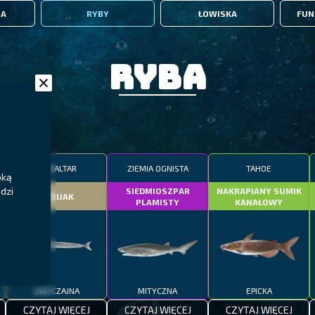
IA
RYBY
ŁOWISKA
FUN
Ryba
,
GIBRALTAR
ZIEMIA OGNISTA
TAHOE
oką
dzi
SIEDMIOSZPAR
NAKRAPIANY SUMIK
DOBIJAK
PLAMISTY
KANAŁOWY
ZWYCZAJNA
MITYCZNA
EPICKA
CZYTAJ WIĘCEJ
CZYTAJ WIĘCEJ
CZYTAJ WIĘCEJ