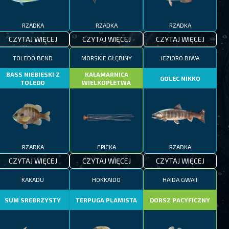
RZADKA
RZADKA
RZADKA
CZYTAJ WIĘCEJ
CZYTAJ WIĘCEJ
CZYTAJ WIĘCEJ
TOLEDO BEND
MORSKIE GŁĘBINY
JEZIORO BIWA
BASS NIEBIESKI Z
KAŁAMARNICA
GOLEC NIKKO
TOLEDO
WIELKOPŁETWA
RZADKA
EPICKA
RZADKA
CZYTAJ WIĘCEJ
CZYTAJ WIĘCEJ
CZYTAJ WIĘCEJ
KAKADU
HOKKAIDO
HAIDA GWAII
SUM SREBRZYSTY
TERPUGA PLAMISTA
DORSZ PACYFICZNY