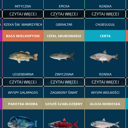
MITYCZNA
EPICKA
RZADKA
CZYTAJ WIĘCEJ
CZYTAJ WIĘCEJ
CZYTAJ WIĘCEJ
A
RZEKA ŚW. WAWRZYŃCA
GIBRALTAR
CHUBSUGUŁ
BASS WIELKOPYSKI
CEFAL GRUBOWARGI
CERTA
LEGENDARNA
ZWYCZAJNA
RZADKA
CZYTAJ WIĘCEJ
CZYTAJ WIĘCEJ
CZYTAJ WIĘCEJ
WYSPY GALAPAGOS
ZAGINIONY ŚWIAT
WYSPA WOLNOŚCI
PAROTKA MODRA
ŁOSOŚ SZABLOZĘBNY
ALOZA NIEBIESKA