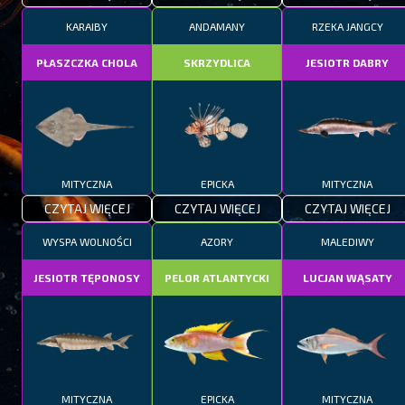
KARAIBY
ANDAMANY
RZEKA JANGCY
PŁASZCZKA CHOLA
SKRZYDLICA
JESIOTR DABRY
MITYCZNA
EPICKA
MITYCZNA
CZYTAJ WIĘCEJ
CZYTAJ WIĘCEJ
CZYTAJ WIĘCEJ
WYSPA WOLNOŚCI
AZORY
MALEDIWY
JESIOTR TĘPONOSY
PELOR ATLANTYCKI
LUCJAN WĄSATY
MITYCZNA
EPICKA
MITYCZNA