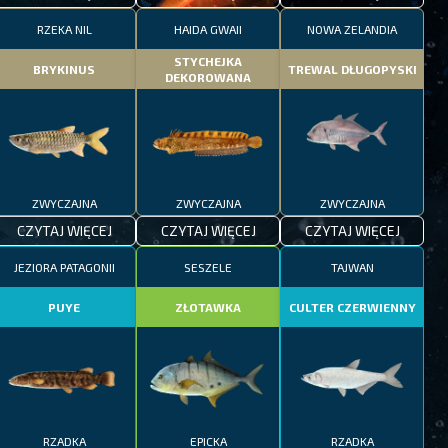
RZEKA NIL
HAIDA GWAII
NOWA ZELANDIA
STYCHEJKA
BRYKINUS
TREWAL DŁUGOPYSKI
DEKOROWANA
ZWYCZAJNA
ZWYCZAJNA
ZWYCZAJNA
CZYTAJ WIĘCEJ
CZYTAJ WIĘCEJ
CZYTAJ WIĘCEJ
JEZIORA PATAGONII
SESZELE
TAJWAN
PUYE
ZŁOTAWKA
CULTER CZERWIENNY
RZADKA
EPICKA
RZADKA