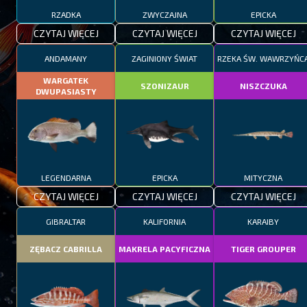
RZADKA
ZWYCZAJNA
EPICKA
CZYTAJ WIĘCEJ
CZYTAJ WIĘCEJ
CZYTAJ WIĘCEJ
ANDAMANY
ZAGINIONY ŚWIAT
RZEKA ŚW. WAWRZYŃC
WARGATEK
SZONIZAUR
NISZCZUKA
DWUPASIASTY
LEGENDARNA
EPICKA
MITYCZNA
CZYTAJ WIĘCEJ
CZYTAJ WIĘCEJ
CZYTAJ WIĘCEJ
GIBRALTAR
KALIFORNIA
KARAIBY
ZĘBACZ CABRILLA
MAKRELA PACYFICZNA
TIGER GROUPER