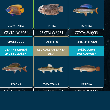
ZWYCZAJNA
EPICKA
RZADKA
CZYTAJ WIĘCEJ
CZYTAJ WIĘCEJ
CZYTAJ WIĘCEJ
CHUBSUGUŁ
YOSEMITE
RZEKA MEKONG
CZARNY LIPIEŃ
CZUKUCZAN SANTA
WĘŻOGŁÓW
CHUBSUGUŁSKI
ANA
PASKOWANY
RZADKA
ZWYCZAJNA
RZADKA
CZYTAJ WIĘCEJ
CZYTAJ WIĘCEJ
CZYTAJ WIĘCEJ
CZEDŻU
MORZE ŚRÓDZIEMNE
JEZIORA PATAGONII
OGNICA
MARLIN
PSTRĄG PATAGOŃSKI