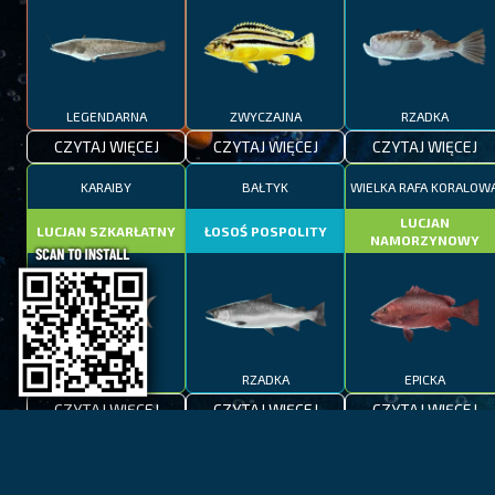
LEGENDARNA
ZWYCZAJNA
RZADKA
CZYTAJ WIĘCEJ
CZYTAJ WIĘCEJ
CZYTAJ WIĘCEJ
KARAIBY
BAŁTYK
WIELKA RAFA KORALOW
LUCJAN
LUCJAN SZKARŁATNY
ŁOSOŚ POSPOLITY
NAMORZYNOWY
EPICKA
RZADKA
EPICKA
CZYTAJ WIĘCEJ
CZYTAJ WIĘCEJ
CZYTAJ WIĘCEJ
ZATOKA OGNI
TAHOE
KAPSZTAD
KOSTER
MAKRELA
NERKA CZERWONA