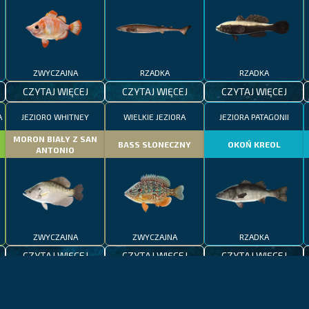
ZWYCZAJNA
RZADKA
RZADKA
CZYTAJ WIĘCEJ
CZYTAJ WIĘCEJ
CZYTAJ WIĘCEJ
A
JEZIORO WHITNEY
WIELKIE JEZIORA
JEZIORA PATAGONII
MORON BIAŁY Z SAN
BASS SŁONECZNY
OKOŃ KREOL
ANTONIO
ZWYCZAJNA
ZWYCZAJNA
RZADKA
CZYTAJ WIĘCEJ
CZYTAJ WIĘCEJ
CZYTAJ WIĘCEJ
KALIFORNIA
JEZIORO BODEŃSKIE
MADERA
UMBRYNA
KLEŃ BODEŃSKI
REKIN WIELORYBI