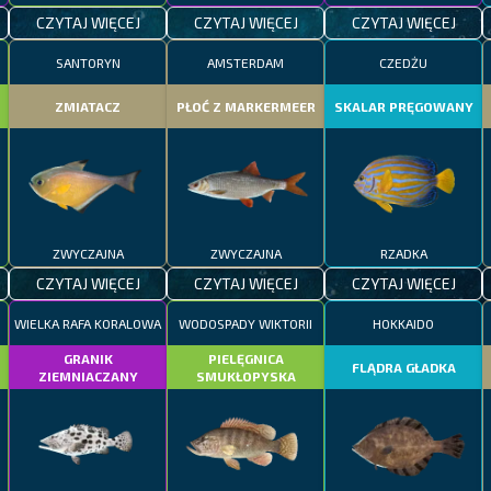
CZYTAJ WIĘCEJ
CZYTAJ WIĘCEJ
CZYTAJ WIĘCEJ
SANTORYN
AMSTERDAM
CZEDŻU
ZMIATACZ
PŁOĆ Z MARKERMEER
SKALAR PRĘGOWANY
ZWYCZAJNA
ZWYCZAJNA
RZADKA
CZYTAJ WIĘCEJ
CZYTAJ WIĘCEJ
CZYTAJ WIĘCEJ
WIELKA RAFA KORALOWA
WODOSPADY WIKTORII
HOKKAIDO
GRANIK
PIELĘGNICA
FLĄDRA GŁADKA
ZIEMNIACZANY
SMUKŁOPYSKA