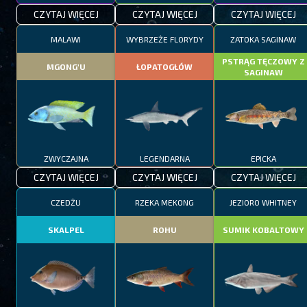
CZYTAJ WIĘCEJ
CZYTAJ WIĘCEJ
CZYTAJ WIĘCEJ
MALAWI
WYBRZEŻE FLORYDY
ZATOKA SAGINAW
PSTRĄG TĘCZOWY Z
MGONG'U
ŁOPATOGŁÓW
SAGINAW
ZWYCZAJNA
LEGENDARNA
EPICKA
CZYTAJ WIĘCEJ
CZYTAJ WIĘCEJ
CZYTAJ WIĘCEJ
CZEDŻU
RZEKA MEKONG
JEZIORO WHITNEY
SKALPEL
ROHU
SUMIK KOBALTOWY