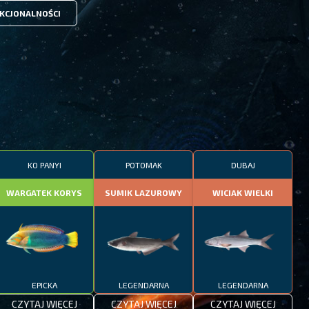
KCJONALNOŚCI
KO PANYI
POTOMAK
DUBAJ
WARGATEK KORYS
SUMIK LAZUROWY
WICIAK WIELKI
EPICKA
LEGENDARNA
LEGENDARNA
CZYTAJ WIĘCEJ
CZYTAJ WIĘCEJ
CZYTAJ WIĘCEJ