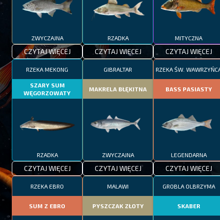
ZWYCZAJNA
RZADKA
MITYCZNA
CZYTAJ WIĘCEJ
CZYTAJ WIĘCEJ
CZYTAJ WIĘCEJ
RZEKA MEKONG
GIBRALTAR
RZEKA ŚW. WAWRZYŃC
SZARY SUM
MAKRELA BŁĘKITNA
BASS PASIASTY
WĘGORZOWATY
RZADKA
ZWYCZAJNA
LEGENDARNA
CZYTAJ WIĘCEJ
CZYTAJ WIĘCEJ
CZYTAJ WIĘCEJ
RZEKA EBRO
MALAWI
GROBLA OLBRZYMA
SUM Z EBRO
PYSZCZAK ZŁOTY
SKABER