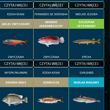
CZYTAJ WIĘCEJ
CZYTAJ WIĘCEJ
CZYTAJ WIĘCEJ
RZEKA KENAI
FERNANDO DE NORONHA
WIELKIE JEZIORA
GRANIEC
SZCZUPAK
GOLEC ZWYCZAJNY
JASNOBRZUCHY
CĘTKOWANY
ZWYCZAJNA
ZWYCZAJNA
EPICKA
CZYTAJ WIĘCEJ
CZYTAJ WIĘCEJ
CZYTAJ WIĘCEJ
WYSPA PALAWAN
RZEKA KENAI
SVALBARD
ORAMIN MAŁY
GORBUSZA
WIDLAK BIAŁAWY