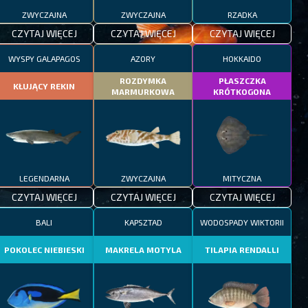
ZWYCZAJNA
ZWYCZAJNA
RZADKA
CZYTAJ WIĘCEJ
CZYTAJ WIĘCEJ
CZYTAJ WIĘCEJ
WYSPY GALAPAGOS
AZORY
HOKKAIDO
ROZDYMKA
PŁASZCZKA
KŁUJĄCY REKIN
MARMURKOWA
KRÓTKOGONA
LEGENDARNA
ZWYCZAJNA
MITYCZNA
CZYTAJ WIĘCEJ
CZYTAJ WIĘCEJ
CZYTAJ WIĘCEJ
BALI
KAPSZTAD
WODOSPADY WIKTORII
POKOLEC NIEBIESKI
MAKRELA MOTYLA
TILAPIA RENDALLI