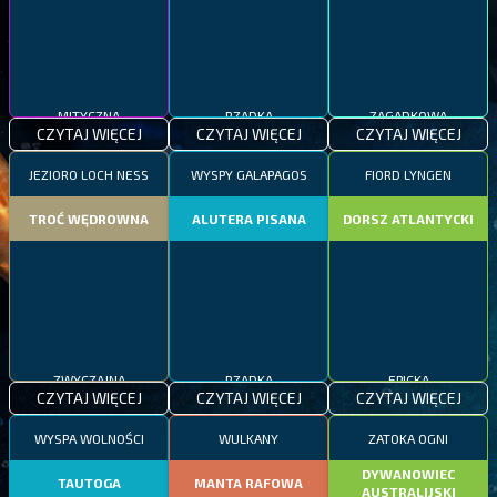
MITYCZNA
RZADKA
ZAGADKOWA
CZYTAJ WIĘCEJ
CZYTAJ WIĘCEJ
CZYTAJ WIĘCEJ
JEZIORO LOCH NESS
WYSPY GALAPAGOS
FIORD LYNGEN
TROĆ WĘDROWNA
ALUTERA PISANA
DORSZ ATLANTYCKI
ZWYCZAJNA
RZADKA
EPICKA
CZYTAJ WIĘCEJ
CZYTAJ WIĘCEJ
CZYTAJ WIĘCEJ
WYSPA WOLNOŚCI
WULKANY
ZATOKA OGNI
DYWANOWIEC
TAUTOGA
MANTA RAFOWA
AUSTRALIJSKI