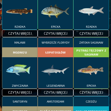
RZADKA
EPICKA
RZADKA
CZYTAJ WIĘCEJ
CZYTAJ WIĘCEJ
CZYTAJ WIĘCEJ
MALAWI
WYBRZEŻE FLORYDY
ZATOKA SAGINAW
PSTRĄG TĘCZOWY Z
MGONG'U
ŁOPATOGŁÓW
SAGINAW
ZWYCZAJNA
LEGENDARNA
EPICKA
CZYTAJ WIĘCEJ
CZYTAJ WIĘCEJ
CZYTAJ WIĘCEJ
SANTORYN
AMSTERDAM
CZEDŻU