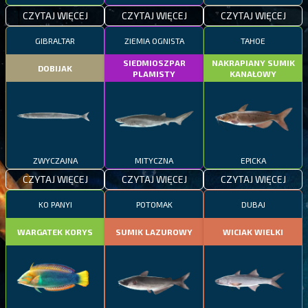
CZYTAJ WIĘCEJ
CZYTAJ WIĘCEJ
CZYTAJ WIĘCEJ
GIBRALTAR
ZIEMIA OGNISTA
TAHOE
SIEDMIOSZPAR
NAKRAPIANY SUMIK
DOBIJAK
PLAMISTY
KANAŁOWY
ZWYCZAJNA
MITYCZNA
EPICKA
CZYTAJ WIĘCEJ
CZYTAJ WIĘCEJ
CZYTAJ WIĘCEJ
KO PANYI
POTOMAK
DUBAJ
WARGATEK KORYS
SUMIK LAZUROWY
WICIAK WIELKI