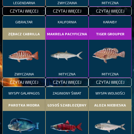
LEGENDARNA
ZWYCZAJNA
MITYCZNA
CZYTAJ WIĘCEJ
CZYTAJ WIĘCEJ
CZYTAJ WIĘCEJ
GIBRALTAR
KALIFORNIA
KARAIBY
ZĘBACZ CABRILLA
MAKRELA PACYFICZNA
TIGER GROUPER
ZWYCZAJNA
MITYCZNA
MITYCZNA
CZYTAJ WIĘCEJ
CZYTAJ WIĘCEJ
CZYTAJ WIĘCEJ
WYSPY GALAPAGOS
ZAGINIONY ŚWIAT
WYSPA WOLNOŚCI
PAROTKA MODRA
ŁOSOŚ SZABLOZĘBNY
ALOZA NIEBIESKA