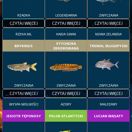
RZADKA
LEGENDARNA
ZWYCZAJNA
CZYTAJ WIĘCEJ
CZYTAJ WIĘCEJ
CZYTAJ WIĘCEJ
RZEKA NIL
HAIDA GWAII
NOWA ZELANDIA
STYCHEJKA
BRYKINUS
TREWAL DŁUGOPYSKI
DEKOROWANA
ZWYCZAJNA
ZWYCZAJNA
ZWYCZAJNA
CZYTAJ WIĘCEJ
CZYTAJ WIĘCEJ
CZYTAJ WIĘCEJ
WYSPA WOLNOŚCI
AZORY
MALEDIWY
JESIOTR TĘPONOSY
PELOR ATLANTYCKI
LUCJAN WĄSATY