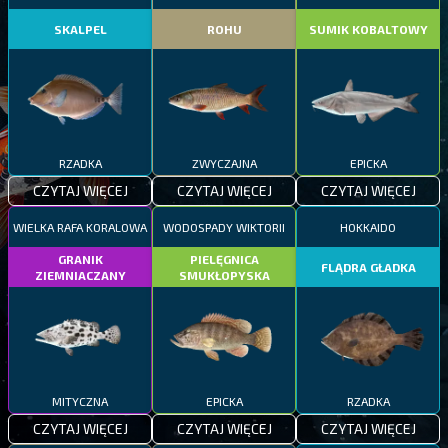
SKALPEL
ROHU
SUMIK KOBALTOWY
RZADKA
ZWYCZAJNA
EPICKA
CZYTAJ WIĘCEJ
CZYTAJ WIĘCEJ
CZYTAJ WIĘCEJ
WIELKA RAFA KORALOWA
WODOSPADY WIKTORII
HOKKAIDO
GRANIK
PIELĘGNICA
FLĄDRA GŁADKA
ZIEMNIACZANY
SMUKŁOPYSKA
MITYCZNA
EPICKA
RZADKA
CZYTAJ WIĘCEJ
CZYTAJ WIĘCEJ
CZYTAJ WIĘCEJ