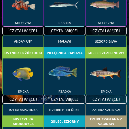
MITYCZNA
RZADKA
MITYCZNA
CZYTAJ WIĘCEJ
CZYTAJ WIĘCEJ
CZYTAJ WIĘCEJ
ANDAMANY
MALAWI
JEZIORO BIWA
USTNICZEK ŻÓŁTOOKI
PIELĘGNICA PAPUZIA
GOLEC SZCZELINOWY
EPICKA
RZADKA
EPICKA
CZYTAJ WIĘCEJ
CZYTAJ WIĘCEJ
CZYTAJ WIĘCEJ
RZEKA AMAZONKA
JEZIORO BODEŃSKIE
ZATOKA SAGINAW
NISZCZUKA
CZUKUCZAN ANA Z
GOLEC JEZIORNY
KROKODYLA
SAGINAW