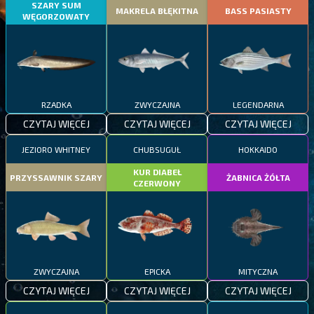
SZARY SUM
MAKRELA BŁĘKITNA
BASS PASIASTY
WĘGORZOWATY
RZADKA
ZWYCZAJNA
LEGENDARNA
CZYTAJ WIĘCEJ
CZYTAJ WIĘCEJ
CZYTAJ WIĘCEJ
JEZIORO WHITNEY
CHUBSUGUŁ
HOKKAIDO
KUR DIABEŁ
PRZYSSAWNIK SZARY
ŻABNICA ŻÓŁTA
CZERWONY
ZWYCZAJNA
EPICKA
MITYCZNA
CZYTAJ WIĘCEJ
CZYTAJ WIĘCEJ
CZYTAJ WIĘCEJ