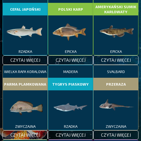
AMERYKAŃSKI SUMIK
CEFAL JAPOŃSKI
POLSKI KARP
KARŁOWATY
RZADKA
EPICKA
EPICKA
CZYTAJ WIĘCEJ
CZYTAJ WIĘCEJ
CZYTAJ WIĘCEJ
WIELKA RAFA KORALOWA
MADERA
SVALBARD
PARMA PLAMKOWANA
TYGRYS PIASKOWY
PRZERAZA
ZWYCZAJNA
RZADKA
ZWYCZAJNA
CZYTAJ WIĘCEJ
CZYTAJ WIĘCEJ
CZYTAJ WIĘCEJ