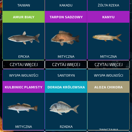
TAJWAN
KAKADU
ŻÓŁTA RZEKA
AMUR BIAŁY
TARPON SADZOWY
KANYU
EPICKA
MITYCZNA
MITYCZNA
CZYTAJ WIĘCEJ
CZYTAJ WIĘCEJ
CZYTAJ WIĘCEJ
WYSPA WOLNOŚCI
SANTORYN
WYSPA WOLNOŚCI
KULBINIEC PLAMISTY
DORADA KRÓLEWSKA
ALOZA CHIKORA
MITYCZNA
RZADKA
ZWYCZAJNA