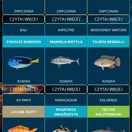
ZWYCZAJNA
ZWYCZAJNA
ZWYCZAJNA
CZYTAJ WIĘCEJ
CZYTAJ WIĘCEJ
CZYTAJ WIĘCEJ
BALI
KAPSZTAD
WODOSPADY WIKTORII
POKOLEC NIEBIESKI
MAKRELA MOTYLA
TILAPIA RENDALLI
RZADKA
RZADKA
RZADKA
CZYTAJ WIĘCEJ
CZYTAJ WIĘCEJ
CZYTAJ WIĘCEJ
KO PANYI
MADAGASKAR
KOLORADO
ROGATNICA
TĘCZAK
LUCJAN ZŁOTY
GWIAŹDZISTA
KALIFORNIJSKI