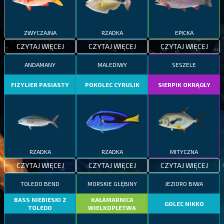
ZWYCZAJNA
RZADKA
EPICKA
CZYTAJ WIĘCEJ
CZYTAJ WIĘCEJ
CZYTAJ WIĘCEJ
ANDAMANY
MALEDIWY
SESZELE
FIZYLIER PASIASTY
POKOLEC CYRULIK
SIERPIK OKRĄGŁY
RZADKA
RZADKA
MITYCZNA
CZYTAJ WIĘCEJ
CZYTAJ WIĘCEJ
CZYTAJ WIĘCEJ
TOLEDO BEND
MORSKIE GŁĘBINY
JEZIORO BIWA
BASS NIEBIESKI Z
KAŁAMARNICA
GOLEC NIKKO
TOLEDO
WIELKOPŁETWA