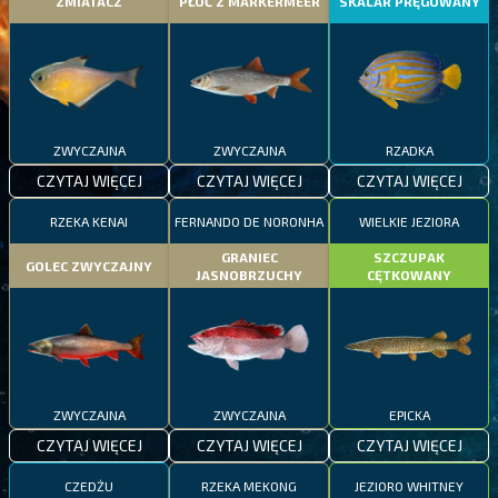
ZMIATACZ
PŁOĆ Z MARKERMEER
SKALAR PRĘGOWANY
ZWYCZAJNA
ZWYCZAJNA
RZADKA
CZYTAJ WIĘCEJ
CZYTAJ WIĘCEJ
CZYTAJ WIĘCEJ
RZEKA KENAI
FERNANDO DE NORONHA
WIELKIE JEZIORA
GRANIEC
SZCZUPAK
GOLEC ZWYCZAJNY
JASNOBRZUCHY
CĘTKOWANY
ZWYCZAJNA
ZWYCZAJNA
EPICKA
CZYTAJ WIĘCEJ
CZYTAJ WIĘCEJ
CZYTAJ WIĘCEJ
CZEDŻU
RZEKA MEKONG
JEZIORO WHITNEY