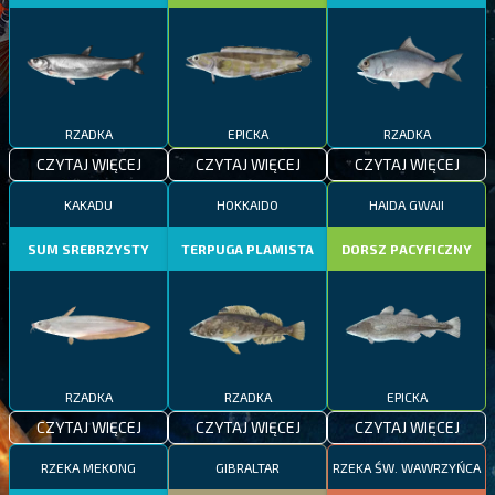
RZADKA
EPICKA
RZADKA
CZYTAJ WIĘCEJ
CZYTAJ WIĘCEJ
CZYTAJ WIĘCEJ
KAKADU
HOKKAIDO
HAIDA GWAII
SUM SREBRZYSTY
TERPUGA PLAMISTA
DORSZ PACYFICZNY
RZADKA
RZADKA
EPICKA
CZYTAJ WIĘCEJ
CZYTAJ WIĘCEJ
CZYTAJ WIĘCEJ
RZEKA MEKONG
GIBRALTAR
RZEKA ŚW. WAWRZYŃCA