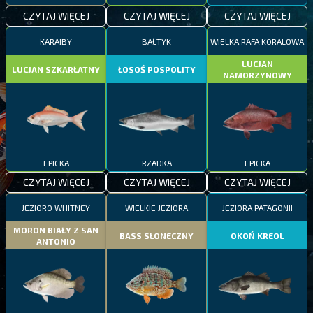
CZYTAJ WIĘCEJ
CZYTAJ WIĘCEJ
CZYTAJ WIĘCEJ
KARAIBY
BAŁTYK
WIELKA RAFA KORALOWA
LUCJAN
LUCJAN SZKARŁATNY
ŁOSOŚ POSPOLITY
NAMORZYNOWY
EPICKA
RZADKA
EPICKA
CZYTAJ WIĘCEJ
CZYTAJ WIĘCEJ
CZYTAJ WIĘCEJ
JEZIORO WHITNEY
WIELKIE JEZIORA
JEZIORA PATAGONII
MORON BIAŁY Z SAN
BASS SŁONECZNY
OKOŃ KREOL
ANTONIO