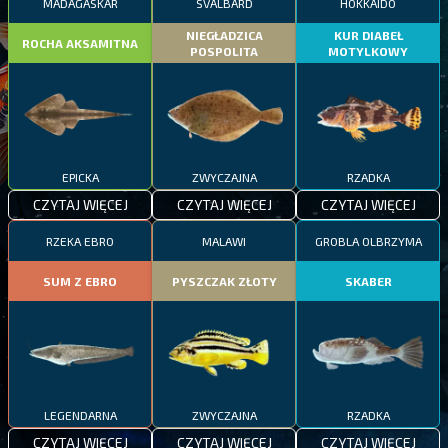
MADAGASKAR
SVALBARD
HOKKAIDO
NIEGŁADZICA
KUR DIABEŁ
ROCHA AKSAMITNA
POSPOLITA
MOTYLKOWY
EPICKA
ZWYCZAJNA
RZADKA
CZYTAJ WIĘCEJ
CZYTAJ WIĘCEJ
CZYTAJ WIĘCEJ
RZEKA EBRO
MALAWI
GROBLA OLBRZYMA
SUM Z EBRO
PYSZCZAK ZŁOTY
SKABER
LEGENDARNA
ZWYCZAJNA
RZADKA
CZYTAJ WIĘCEJ
CZYTAJ WIĘCEJ
CZYTAJ WIĘCEJ