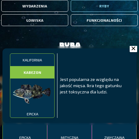
WYDARZENIA
RYBY
ŁOWISKA
FUNKCJONALNOŚCI
Ryba
KALIFORNIA
FILTRY
KABEZON
Jest popularna ze względu na
MALAWI
PÓŁNOCNE FIORDY
WYSPY GALAPAGOS
jakość mięsa. Ikra tego gatunku
jest toksyczna dla ludzi.
BODIAN
PYSZCZAK ZACHODNI
LING
MEKSYKAŃSKI
EPICKA
EPICKA
MITYCZNA
ZWYCZAJNA