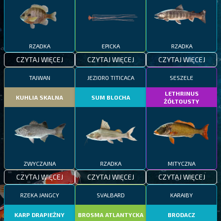
RZADKA
EPICKA
RZADKA
CZYTAJ WIĘCEJ
CZYTAJ WIĘCEJ
CZYTAJ WIĘCEJ
TAJWAN
JEZIORO TITICACA
SESZELE
LETHRINUS
KUHLIA SKALNA
SUM BLOCHA
ŻÓŁTOUSTY
ZWYCZAJNA
RZADKA
MITYCZNA
CZYTAJ WIĘCEJ
CZYTAJ WIĘCEJ
CZYTAJ WIĘCEJ
RZEKA JANGCY
SVALBARD
KARAIBY
KARP DRAPIEŻNY
BROSMA ATLANTYCKA
BRODACZ