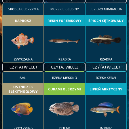
GROBLA OLBRZYMA
MORSKIE GŁĘBINY
JEZIORO NIKARAGUA
KAPROSZ
REKIN FOREMKOWY
ŚPIOCH CĘTKOWANY
ZWYCZAJNA
RZADKA
RZADKA
CZYTAJ WIĘCEJ
CZYTAJ WIĘCEJ
CZYTAJ WIĘCEJ
BALI
RZEKA MEKONG
RZEKA KENAI
USTNICZEK
GURAMI OLBRZYMI
LIPIEŃ ARKTYCZNY
BŁĘKITNOGŁOWY
ZWYCZAJNA
EPICKA
RZADKA