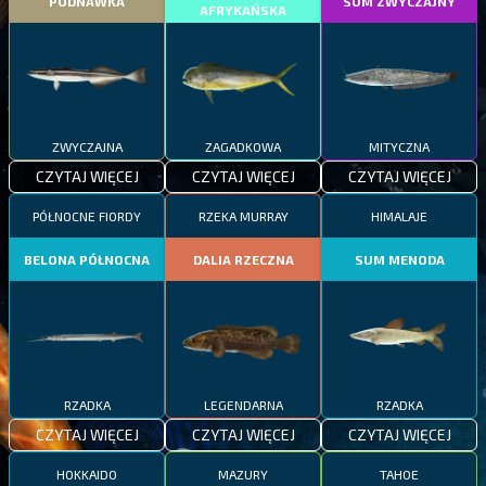
PODNAWKA
SUM ZWYCZAJNY
AFRYKAŃSKA
ZWYCZAJNA
ZAGADKOWA
MITYCZNA
CZYTAJ WIĘCEJ
CZYTAJ WIĘCEJ
CZYTAJ WIĘCEJ
PÓŁNOCNE FIORDY
RZEKA MURRAY
HIMALAJE
BELONA PÓŁNOCNA
DALIA RZECZNA
SUM MENODA
RZADKA
LEGENDARNA
RZADKA
CZYTAJ WIĘCEJ
CZYTAJ WIĘCEJ
CZYTAJ WIĘCEJ
HOKKAIDO
MAZURY
TAHOE