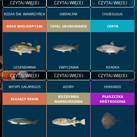
CZYTAJ WIĘCEJ
CZYTAJ WIĘCEJ
CZYTAJ WIĘCEJ
RZEKA ŚW. WAWRZYŃCA
GIBRALTAR
CHUBSUGUŁ
BASS WIELKOPYSKI
CEFAL GRUBOWARGI
CERTA
LEGENDARNA
ZWYCZAJNA
RZADKA
CZYTAJ WIĘCEJ
CZYTAJ WIĘCEJ
CZYTAJ WIĘCEJ
WYSPY GALAPAGOS
AZORY
HOKKAIDO
ROZDYMKA
PŁASZCZKA
KŁUJĄCY REKIN
MARMURKOWA
KRÓTKOGONA