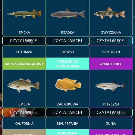
EPICKA
RZADKA
ZWYCZAJNA
CZYTAJ WIĘCEJ
CZYTAJ WIĘCEJ
CZYTAJ WIĘCEJ
POTOMAK
TAJWAN
SANTORYN
PIELĘGNICA
BASS SZMARAGDOWY
AMIA Z FIRY
CYTRUSOWA
EPICKA
ZAGADKOWA
MITYCZNA
CZYTAJ WIĘCEJ
CZYTAJ WIĘCEJ
CZYTAJ WIĘCEJ
KALIFORNIA
MAURETANIA
DUNAJ
KORYFENA