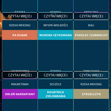
RZADKA
RZADKA
MITYCZNA
CZYTAJ WIĘCEJ
CZYTAJ WIĘCEJ
CZYTAJ WIĘCEJ
RZEKA MEKONG
WYSPA WOLNOŚCI
BALI
PA KUANE
MURENA CĘTKOWANA
POKOLEC CZARNOLICY
LEGENDARNA
RZADKA
ZWYCZAJNA
CZYTAJ WIĘCEJ
CZYTAJ WIĘCEJ
CZYTAJ WIĘCEJ
MAURETANIA
SESZELE
RZEKA MEKONG
ROGATNICA
ORLEŃ NAKRAPIANY
STRZELCZYK
ZIELONKAWA