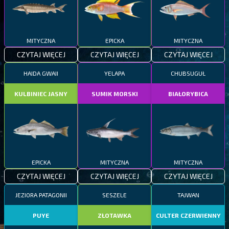
MITYCZNA
EPICKA
MITYCZNA
CZYTAJ WIĘCEJ
CZYTAJ WIĘCEJ
CZYTAJ WIĘCEJ
HAIDA GWAII
YELAPA
CHUBSUGUŁ
KULBINIEC JASNY
SUMIK MORSKI
BIAŁORYBICA
EPICKA
MITYCZNA
MITYCZNA
CZYTAJ WIĘCEJ
CZYTAJ WIĘCEJ
CZYTAJ WIĘCEJ
JEZIORA PATAGONII
SESZELE
TAJWAN
PUYE
ZŁOTAWKA
CULTER CZERWIENNY