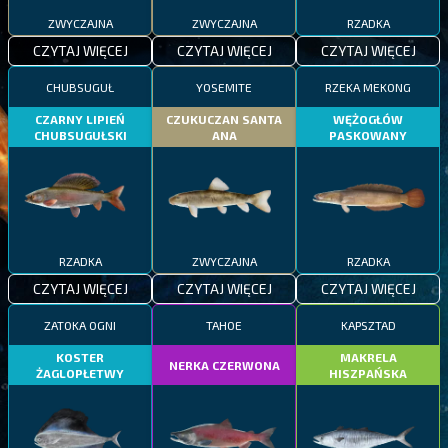
ZWYCZAJNA
ZWYCZAJNA
RZADKA
CZYTAJ WIĘCEJ
CZYTAJ WIĘCEJ
CZYTAJ WIĘCEJ
CHUBSUGUŁ
YOSEMITE
RZEKA MEKONG
CZARNY LIPIEŃ
CZUKUCZAN SANTA
WĘŻOGŁÓW
CHUBSUGUŁSKI
ANA
PASKOWANY
RZADKA
ZWYCZAJNA
RZADKA
CZYTAJ WIĘCEJ
CZYTAJ WIĘCEJ
CZYTAJ WIĘCEJ
ZATOKA OGNI
TAHOE
KAPSZTAD
KOSTER
MAKRELA
NERKA CZERWONA
ŻAGLOPŁETWY
HISZPAŃSKA