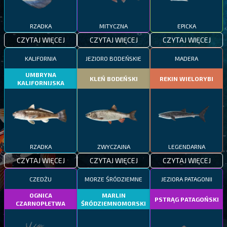
RZADKA
MITYCZNA
EPICKA
CZYTAJ WIĘCEJ
CZYTAJ WIĘCEJ
CZYTAJ WIĘCEJ
KALIFORNIA
JEZIORO BODEŃSKIE
MADERA
UMBRYNA
KLEŃ BODEŃSKI
REKIN WIELORYBI
KALIFORNIJSKA
RZADKA
ZWYCZAJNA
LEGENDARNA
CZYTAJ WIĘCEJ
CZYTAJ WIĘCEJ
CZYTAJ WIĘCEJ
CZEDŻU
MORZE ŚRÓDZIEMNE
JEZIORA PATAGONII
OGNICA
MARLIN
PSTRĄG PATAGOŃSKI
CZARNOPŁETWA
ŚRÓDZIEMNOMORSKI