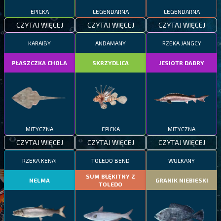
EPICKA
LEGENDARNA
LEGENDARNA
CZYTAJ WIĘCEJ
CZYTAJ WIĘCEJ
CZYTAJ WIĘCEJ
KARAIBY
ANDAMANY
RZEKA JANGCY
PŁASZCZKA CHOLA
SKRZYDLICA
JESIOTR DABRY
MITYCZNA
EPICKA
MITYCZNA
CZYTAJ WIĘCEJ
CZYTAJ WIĘCEJ
CZYTAJ WIĘCEJ
RZEKA KENAI
TOLEDO BEND
WULKANY
SUM BŁĘKITNY Z
NELMA
GRANIK NIEBIESKI
TOLEDO