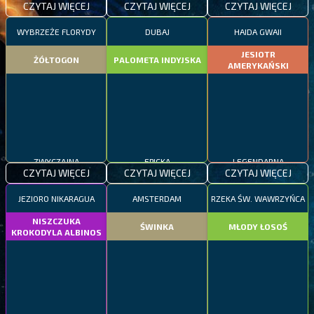
CZYTAJ WIĘCEJ
CZYTAJ WIĘCEJ
CZYTAJ WIĘCEJ
WYBRZEŻE FLORYDY
DUBAJ
HAIDA GWAII
JESIOTR
ŻÓŁTOGON
PALOMETA INDYJSKA
AMERYKAŃSKI
ZWYCZAJNA
EPICKA
LEGENDARNA
CZYTAJ WIĘCEJ
CZYTAJ WIĘCEJ
CZYTAJ WIĘCEJ
JEZIORO NIKARAGUA
AMSTERDAM
RZEKA ŚW. WAWRZYŃCA
NISZCZUKA
ŚWINKA
MŁODY ŁOSOŚ
KROKODYLA ALBINOS