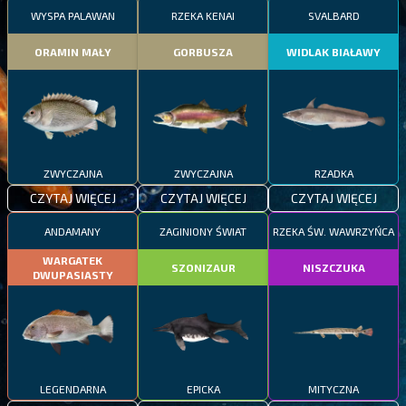
WYSPA PALAWAN
RZEKA KENAI
SVALBARD
ORAMIN MAŁY
GORBUSZA
WIDLAK BIAŁAWY
ZWYCZAJNA
ZWYCZAJNA
RZADKA
CZYTAJ WIĘCEJ
CZYTAJ WIĘCEJ
CZYTAJ WIĘCEJ
ANDAMANY
ZAGINIONY ŚWIAT
RZEKA ŚW. WAWRZYŃCA
WARGATEK
SZONIZAUR
NISZCZUKA
DWUPASIASTY
LEGENDARNA
EPICKA
MITYCZNA