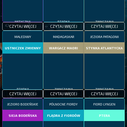
MITYCZNA
RZADKA
ZWYCZAJNA
CZYTAJ WIĘCEJ
CZYTAJ WIĘCEJ
CZYTAJ WIĘCEJ
MALEDIWY
MADAGASKAR
JEZIORA PATAGONII
USTNICZEK ZMIENNY
WARGACZ MAORI
STYNKA ATLANTYCKA
RZADKA
ZWYCZAJNA
ZWYCZAJNA
CZYTAJ WIĘCEJ
CZYTAJ WIĘCEJ
CZYTAJ WIĘCEJ
JEZIORO BODEŃSKIE
PÓŁNOCNE FIORDY
FIORD LYNGEN
SIEJA BODEŃSKA
FLĄDRA Z FIORDÓW
PTERA