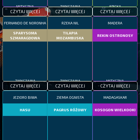
MITYCZNA
ZWYCZAJNA
EPICKA
CZYTAJ WIĘCEJ
CZYTAJ WIĘCEJ
CZYTAJ WIĘCEJ
FERNANDO DE NORONHA
RZEKA NIL
MADERA
SPARYSOMA
TILAPIA
REKIN OSTRONOSY
SZMARAGDOWA
MOZAMBIJSKA
ZWYCZAJNA
ZWYCZAJNA
MITYCZNA
CZYTAJ WIĘCEJ
CZYTAJ WIĘCEJ
CZYTAJ WIĘCEJ
JEZIORO BIWA
ZIEMIA OGNISTA
MADAGASKAR
HASU
PAGRUS RÓŻOWY
KOSOGON WIELKOOKI