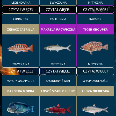
LEGENDARNA
ZWYCZAJNA
MITYCZNA
CZYTAJ WIĘCEJ
CZYTAJ WIĘCEJ
CZYTAJ WIĘCEJ
GIBRALTAR
KALIFORNIA
KARAIBY
ZĘBACZ CABRILLA
MAKRELA PACYFICZNA
TIGER GROUPER
ZWYCZAJNA
MITYCZNA
MITYCZNA
CZYTAJ WIĘCEJ
CZYTAJ WIĘCEJ
CZYTAJ WIĘCEJ
WYSPY GALAPAGOS
ZAGINIONY ŚWIAT
WYSPA WOLNOŚCI
PAROTKA MODRA
ŁOSOŚ SZABLOZĘBNY
ALOZA NIEBIESKA