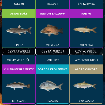
TAJWAN
KAKADU
ŻÓŁTA RZEKA
AMUR BIAŁY
TARPON SADZOWY
KANYU
EPICKA
MITYCZNA
MITYCZNA
CZYTAJ WIĘCEJ
CZYTAJ WIĘCEJ
CZYTAJ WIĘCEJ
WYSPA WOLNOŚCI
SANTORYN
WYSPA WOLNOŚCI
KULBINIEC PLAMISTY
DORADA KRÓLEWSKA
ALOZA CHIKORA
MITYCZNA
RZADKA
ZWYCZAJNA