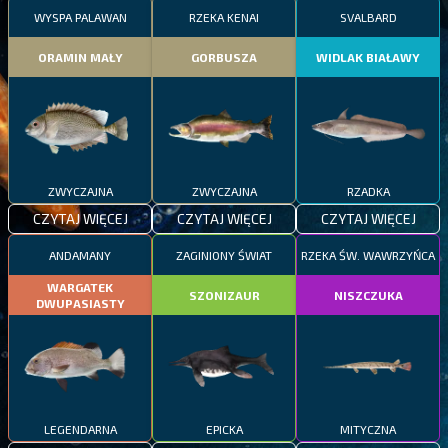
WYSPA PALAWAN
RZEKA KENAI
SVALBARD
ORAMIN MAŁY
GORBUSZA
WIDLAK BIAŁAWY
ZWYCZAJNA
ZWYCZAJNA
RZADKA
CZYTAJ WIĘCEJ
CZYTAJ WIĘCEJ
CZYTAJ WIĘCEJ
ANDAMANY
ZAGINIONY ŚWIAT
RZEKA ŚW. WAWRZYŃCA
WARGATEK
SZONIZAUR
NISZCZUKA
DWUPASIASTY
LEGENDARNA
EPICKA
MITYCZNA