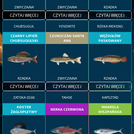
ZWYCZAJNA
ZWYCZAJNA
RZADKA
CZYTAJ WIĘCEJ
CZYTAJ WIĘCEJ
CZYTAJ WIĘCEJ
CHUBSUGUŁ
YOSEMITE
RZEKA MEKONG
CZARNY LIPIEŃ
CZUKUCZAN SANTA
WĘŻOGŁÓW
CHUBSUGUŁSKI
ANA
PASKOWANY
RZADKA
ZWYCZAJNA
RZADKA
CZYTAJ WIĘCEJ
CZYTAJ WIĘCEJ
CZYTAJ WIĘCEJ
ZATOKA OGNI
TAHOE
KAPSZTAD
KOSTER
MAKRELA
NERKA CZERWONA
ŻAGLOPŁETWY
HISZPAŃSKA