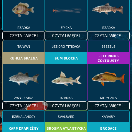
RZADKA
EPICKA
RZADKA
CZYTAJ WIĘCEJ
CZYTAJ WIĘCEJ
CZYTAJ WIĘCEJ
TAJWAN
JEZIORO TITICACA
SESZELE
LETHRINUS
KUHLIA SKALNA
SUM BLOCHA
ŻÓŁTOUSTY
ZWYCZAJNA
RZADKA
MITYCZNA
CZYTAJ WIĘCEJ
CZYTAJ WIĘCEJ
CZYTAJ WIĘCEJ
RZEKA JANGCY
SVALBARD
KARAIBY
KARP DRAPIEŻNY
BROSMA ATLANTYCKA
BRODACZ