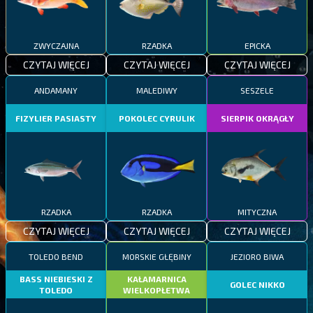
ZWYCZAJNA
RZADKA
EPICKA
CZYTAJ WIĘCEJ
CZYTAJ WIĘCEJ
CZYTAJ WIĘCEJ
ANDAMANY
MALEDIWY
SESZELE
FIZYLIER PASIASTY
POKOLEC CYRULIK
SIERPIK OKRĄGŁY
RZADKA
RZADKA
MITYCZNA
CZYTAJ WIĘCEJ
CZYTAJ WIĘCEJ
CZYTAJ WIĘCEJ
TOLEDO BEND
MORSKIE GŁĘBINY
JEZIORO BIWA
BASS NIEBIESKI Z
KAŁAMARNICA
GOLEC NIKKO
TOLEDO
WIELKOPŁETWA