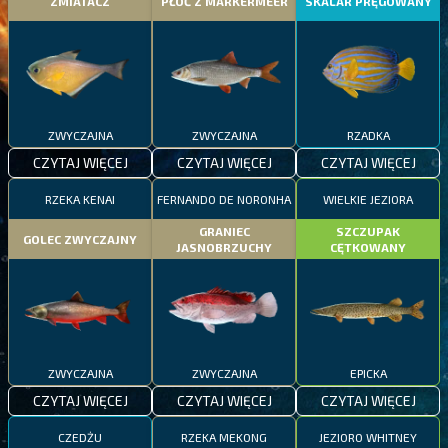
ZMIATACZ
PŁOĆ Z MARKERMEER
SKALAR PRĘGOWANY
ZWYCZAJNA
ZWYCZAJNA
RZADKA
CZYTAJ WIĘCEJ
CZYTAJ WIĘCEJ
CZYTAJ WIĘCEJ
RZEKA KENAI
FERNANDO DE NORONHA
WIELKIE JEZIORA
GRANIEC
SZCZUPAK
GOLEC ZWYCZAJNY
JASNOBRZUCHY
CĘTKOWANY
ZWYCZAJNA
ZWYCZAJNA
EPICKA
CZYTAJ WIĘCEJ
CZYTAJ WIĘCEJ
CZYTAJ WIĘCEJ
CZEDŻU
RZEKA MEKONG
JEZIORO WHITNEY