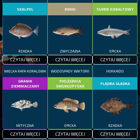
SKALPEL
ROHU
SUMIK KOBALTOWY
RZADKA
ZWYCZAJNA
EPICKA
CZYTAJ WIĘCEJ
CZYTAJ WIĘCEJ
CZYTAJ WIĘCEJ
WIELKA RAFA KORALOWA
WODOSPADY WIKTORII
HOKKAIDO
GRANIK
PIELĘGNICA
FLĄDRA GŁADKA
ZIEMNIACZANY
SMUKŁOPYSKA
MITYCZNA
EPICKA
RZADKA
CZYTAJ WIĘCEJ
CZYTAJ WIĘCEJ
CZYTAJ WIĘCEJ