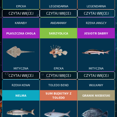
EPICKA
LEGENDARNA
LEGENDARNA
CZYTAJ WIĘCEJ
CZYTAJ WIĘCEJ
CZYTAJ WIĘCEJ
KARAIBY
ANDAMANY
RZEKA JANGCY
PŁASZCZKA CHOLA
SKRZYDLICA
JESIOTR DABRY
MITYCZNA
EPICKA
MITYCZNA
CZYTAJ WIĘCEJ
CZYTAJ WIĘCEJ
CZYTAJ WIĘCEJ
RZEKA KENAI
TOLEDO BEND
WULKANY
SUM BŁĘKITNY Z
NELMA
GRANIK NIEBIESKI
TOLEDO