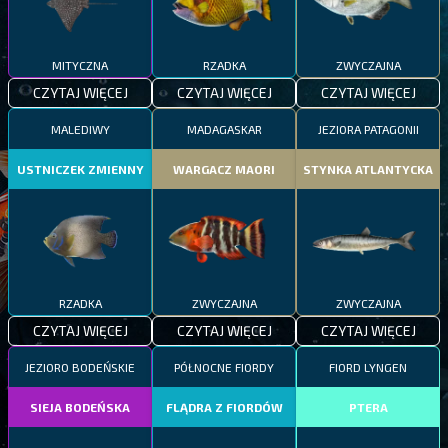
MITYCZNA
RZADKA
ZWYCZAJNA
CZYTAJ WIĘCEJ
CZYTAJ WIĘCEJ
CZYTAJ WIĘCEJ
MALEDIWY
MADAGASKAR
JEZIORA PATAGONII
USTNICZEK ZMIENNY
WARGACZ MAORI
STYNKA ATLANTYCKA
RZADKA
ZWYCZAJNA
ZWYCZAJNA
CZYTAJ WIĘCEJ
CZYTAJ WIĘCEJ
CZYTAJ WIĘCEJ
JEZIORO BODEŃSKIE
PÓŁNOCNE FIORDY
FIORD LYNGEN
SIEJA BODEŃSKA
FLĄDRA Z FIORDÓW
PTERA