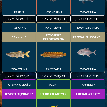
RZADKA
LEGENDARNA
ZWYCZAJNA
CZYTAJ WIĘCEJ
CZYTAJ WIĘCEJ
CZYTAJ WIĘCEJ
RZEKA NIL
HAIDA GWAII
NOWA ZELANDIA
STYCHEJKA
BRYKINUS
TREWAL DŁUGOPYSKI
DEKOROWANA
ZWYCZAJNA
ZWYCZAJNA
ZWYCZAJNA
CZYTAJ WIĘCEJ
CZYTAJ WIĘCEJ
CZYTAJ WIĘCEJ
WYSPA WOLNOŚCI
AZORY
MALEDIWY
JESIOTR TĘPONOSY
PELOR ATLANTYCKI
LUCJAN WĄSATY