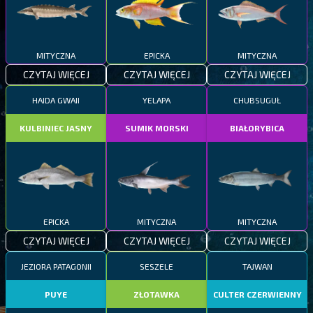
MITYCZNA
EPICKA
MITYCZNA
CZYTAJ WIĘCEJ
CZYTAJ WIĘCEJ
CZYTAJ WIĘCEJ
HAIDA GWAII
YELAPA
CHUBSUGUŁ
KULBINIEC JASNY
SUMIK MORSKI
BIAŁORYBICA
EPICKA
MITYCZNA
MITYCZNA
CZYTAJ WIĘCEJ
CZYTAJ WIĘCEJ
CZYTAJ WIĘCEJ
JEZIORA PATAGONII
SESZELE
TAJWAN
PUYE
ZŁOTAWKA
CULTER CZERWIENNY