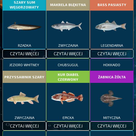
SZARY SUM
MAKRELA BŁĘKITNA
BASS PASIASTY
WĘGORZOWATY
RZADKA
ZWYCZAJNA
LEGENDARNA
CZYTAJ WIĘCEJ
CZYTAJ WIĘCEJ
CZYTAJ WIĘCEJ
JEZIORO WHITNEY
CHUBSUGUŁ
HOKKAIDO
KUR DIABEŁ
PRZYSSAWNIK SZARY
ŻABNICA ŻÓŁTA
CZERWONY
ZWYCZAJNA
EPICKA
MITYCZNA
CZYTAJ WIĘCEJ
CZYTAJ WIĘCEJ
CZYTAJ WIĘCEJ