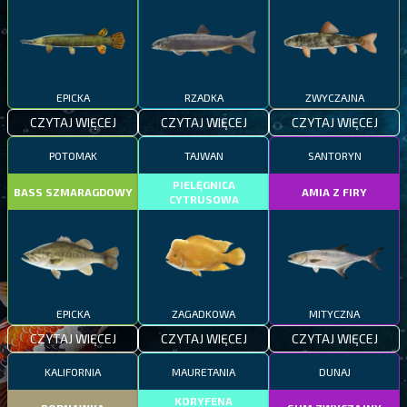
EPICKA
RZADKA
ZWYCZAJNA
CZYTAJ WIĘCEJ
CZYTAJ WIĘCEJ
CZYTAJ WIĘCEJ
POTOMAK
TAJWAN
SANTORYN
PIELĘGNICA
BASS SZMARAGDOWY
AMIA Z FIRY
CYTRUSOWA
EPICKA
ZAGADKOWA
MITYCZNA
CZYTAJ WIĘCEJ
CZYTAJ WIĘCEJ
CZYTAJ WIĘCEJ
KALIFORNIA
MAURETANIA
DUNAJ
KORYFENA