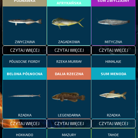
PODNAWKA
SUM ZWYCZAJNY
AFRYKAŃSKA
ZWYCZAJNA
ZAGADKOWA
MITYCZNA
CZYTAJ WIĘCEJ
CZYTAJ WIĘCEJ
CZYTAJ WIĘCEJ
PÓŁNOCNE FIORDY
RZEKA MURRAY
HIMALAJE
BELONA PÓŁNOCNA
DALIA RZECZNA
SUM MENODA
RZADKA
LEGENDARNA
RZADKA
CZYTAJ WIĘCEJ
CZYTAJ WIĘCEJ
CZYTAJ WIĘCEJ
HOKKAIDO
MAZURY
TAHOE