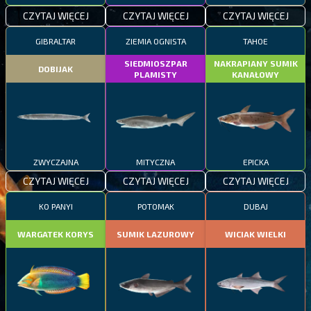
CZYTAJ WIĘCEJ
CZYTAJ WIĘCEJ
CZYTAJ WIĘCEJ
GIBRALTAR
ZIEMIA OGNISTA
TAHOE
SIEDMIOSZPAR
NAKRAPIANY SUMIK
DOBIJAK
PLAMISTY
KANAŁOWY
ZWYCZAJNA
MITYCZNA
EPICKA
CZYTAJ WIĘCEJ
CZYTAJ WIĘCEJ
CZYTAJ WIĘCEJ
KO PANYI
POTOMAK
DUBAJ
WARGATEK KORYS
SUMIK LAZUROWY
WICIAK WIELKI