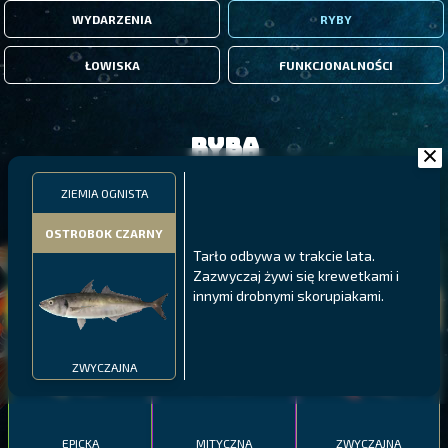
WYDARZENIA
RYBY
ŁOWISKA
FUNKCJONALNOŚCI
Ryba
ZIEMIA OGNISTA
FILTRY
OSTROBOK CZARNY
Tarło odbywa w trakcie lata.
MALAWI
PÓŁNOCNE FIORDY
WYSPY GALAPAGOS
Zazwyczaj żywi się krewetkami i
innymi drobnymi skorupiakami.
BODIAN
PYSZCZAK ZACHODNI
LING
MEKSYKAŃSKI
ZWYCZAJNA
EPICKA
MITYCZNA
ZWYCZAJNA