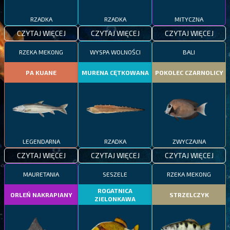
RZADKA
RZADKA
MITYCZNA
CZYTAJ WIĘCEJ
CZYTAJ WIĘCEJ
CZYTAJ WIĘCEJ
RZEKA MEKONG
WYSPA WOLNOŚCI
BALI
PA KUANE
MURENA CĘTKOWANA
POKOLEC CZARNOLICY
LEGENDARNA
RZADKA
ZWYCZAJNA
CZYTAJ WIĘCEJ
CZYTAJ WIĘCEJ
CZYTAJ WIĘCEJ
MAURETANIA
SESZELE
RZEKA MEKONG
ROGATNICA
ORLEŃ NAKRAPIANY
STRZELCZYK
ZIELONKAWA