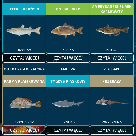
AMERYKAŃSKI SUMIK
CEFAL JAPOŃSKI
POLSKI KARP
KARŁOWATY
RZADKA
EPICKA
EPICKA
CZYTAJ WIĘCEJ
CZYTAJ WIĘCEJ
CZYTAJ WIĘCEJ
WIELKA RAFA KORALOWA
MADERA
SVALBARD
PARMA PLAMKOWANA
TYGRYS PIASKOWY
PRZERAZA
ZWYCZAJNA
RZADKA
ZWYCZAJNA
CZYTAJ WIĘCEJ
CZYTAJ WIĘCEJ
CZYTAJ WIĘCEJ