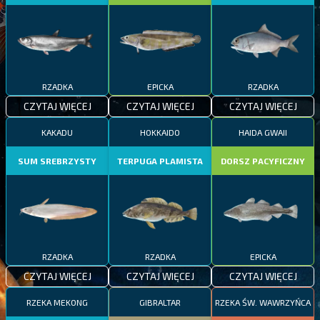
RZADKA
EPICKA
RZADKA
CZYTAJ WIĘCEJ
CZYTAJ WIĘCEJ
CZYTAJ WIĘCEJ
KAKADU
HOKKAIDO
HAIDA GWAII
SUM SREBRZYSTY
TERPUGA PLAMISTA
DORSZ PACYFICZNY
RZADKA
RZADKA
EPICKA
CZYTAJ WIĘCEJ
CZYTAJ WIĘCEJ
CZYTAJ WIĘCEJ
RZEKA MEKONG
GIBRALTAR
RZEKA ŚW. WAWRZYŃCA