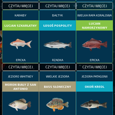
CZYTAJ WIĘCEJ
CZYTAJ WIĘCEJ
CZYTAJ WIĘCEJ
KARAIBY
BAŁTYK
WIELKA RAFA KORALOWA
LUCJAN
LUCJAN SZKARŁATNY
ŁOSOŚ POSPOLITY
NAMORZYNOWY
EPICKA
RZADKA
EPICKA
CZYTAJ WIĘCEJ
CZYTAJ WIĘCEJ
CZYTAJ WIĘCEJ
JEZIORO WHITNEY
WIELKIE JEZIORA
JEZIORA PATAGONII
MORON BIAŁY Z SAN
BASS SŁONECZNY
OKOŃ KREOL
ANTONIO