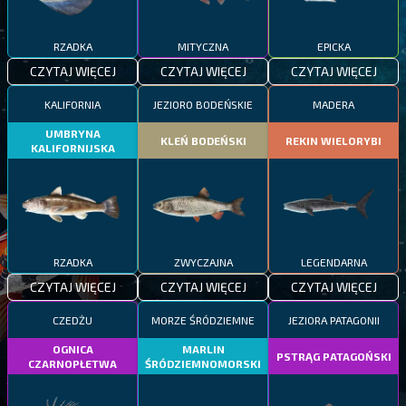
RZADKA
MITYCZNA
EPICKA
CZYTAJ WIĘCEJ
CZYTAJ WIĘCEJ
CZYTAJ WIĘCEJ
KALIFORNIA
JEZIORO BODEŃSKIE
MADERA
UMBRYNA
KLEŃ BODEŃSKI
REKIN WIELORYBI
KALIFORNIJSKA
RZADKA
ZWYCZAJNA
LEGENDARNA
CZYTAJ WIĘCEJ
CZYTAJ WIĘCEJ
CZYTAJ WIĘCEJ
CZEDŻU
MORZE ŚRÓDZIEMNE
JEZIORA PATAGONII
OGNICA
MARLIN
PSTRĄG PATAGOŃSKI
CZARNOPŁETWA
ŚRÓDZIEMNOMORSKI