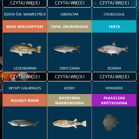
CZYTAJ WIĘCEJ
CZYTAJ WIĘCEJ
CZYTAJ WIĘCEJ
RZEKA ŚW. WAWRZYŃCA
GIBRALTAR
CHUBSUGUŁ
BASS WIELKOPYSKI
CEFAL GRUBOWARGI
CERTA
LEGENDARNA
ZWYCZAJNA
RZADKA
CZYTAJ WIĘCEJ
CZYTAJ WIĘCEJ
CZYTAJ WIĘCEJ
WYSPY GALAPAGOS
AZORY
HOKKAIDO
ROZDYMKA
PŁASZCZKA
KŁUJĄCY REKIN
MARMURKOWA
KRÓTKOGONA