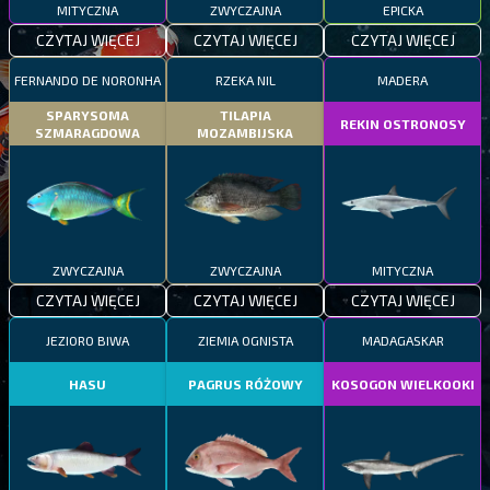
MITYCZNA
ZWYCZAJNA
EPICKA
CZYTAJ WIĘCEJ
CZYTAJ WIĘCEJ
CZYTAJ WIĘCEJ
FERNANDO DE NORONHA
RZEKA NIL
MADERA
SPARYSOMA
TILAPIA
REKIN OSTRONOSY
SZMARAGDOWA
MOZAMBIJSKA
ZWYCZAJNA
ZWYCZAJNA
MITYCZNA
CZYTAJ WIĘCEJ
CZYTAJ WIĘCEJ
CZYTAJ WIĘCEJ
JEZIORO BIWA
ZIEMIA OGNISTA
MADAGASKAR
HASU
PAGRUS RÓŻOWY
KOSOGON WIELKOOKI