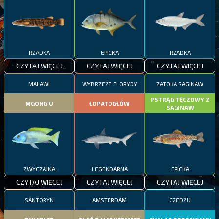
RZADKA
EPICKA
RZADKA
CZYTAJ WIĘCEJ
CZYTAJ WIĘCEJ
CZYTAJ WIĘCEJ
MALAWI
WYBRZEŻE FLORYDY
ZATOKA SAGINAW
PSTRĄG TĘCZOWY Z
MGONG'U
ŁOPATOGŁÓW
SAGINAW
ZWYCZAJNA
LEGENDARNA
EPICKA
CZYTAJ WIĘCEJ
CZYTAJ WIĘCEJ
CZYTAJ WIĘCEJ
SANTORYN
AMSTERDAM
CZEDŻU