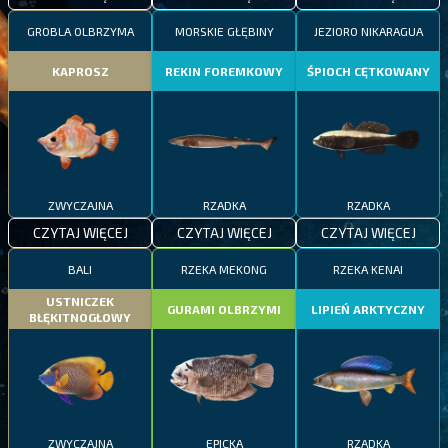
GROBLA OLBRZYMA
MORSKIE GŁĘBINY
JEZIORO NIKARAGUA
KAPROSZ
REKIN FOREMKOWY
ŚPIOCH CĘTKOWANY
ZWYCZAJNA
RZADKA
RZADKA
CZYTAJ WIĘCEJ
CZYTAJ WIĘCEJ
CZYTAJ WIĘCEJ
BALI
RZEKA MEKONG
RZEKA KENAI
USTNICZEK
GURAMI OLBRZYMI
LIPIEŃ ARKTYCZNY
BŁĘKITNOGŁOWY
ZWYCZAJNA
EPICKA
RZADKA