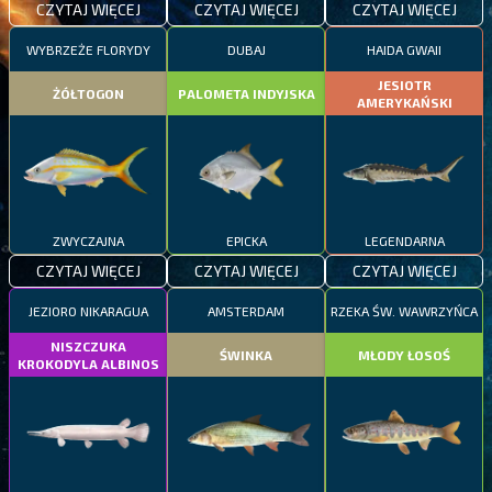
CZYTAJ WIĘCEJ
CZYTAJ WIĘCEJ
CZYTAJ WIĘCEJ
WYBRZEŻE FLORYDY
DUBAJ
HAIDA GWAII
JESIOTR
ŻÓŁTOGON
PALOMETA INDYJSKA
AMERYKAŃSKI
ZWYCZAJNA
EPICKA
LEGENDARNA
CZYTAJ WIĘCEJ
CZYTAJ WIĘCEJ
CZYTAJ WIĘCEJ
JEZIORO NIKARAGUA
AMSTERDAM
RZEKA ŚW. WAWRZYŃCA
NISZCZUKA
ŚWINKA
MŁODY ŁOSOŚ
KROKODYLA ALBINOS