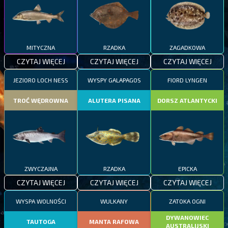
MITYCZNA
RZADKA
ZAGADKOWA
CZYTAJ WIĘCEJ
CZYTAJ WIĘCEJ
CZYTAJ WIĘCEJ
JEZIORO LOCH NESS
WYSPY GALAPAGOS
FIORD LYNGEN
TROĆ WĘDROWNA
ALUTERA PISANA
DORSZ ATLANTYCKI
ZWYCZAJNA
RZADKA
EPICKA
CZYTAJ WIĘCEJ
CZYTAJ WIĘCEJ
CZYTAJ WIĘCEJ
WYSPA WOLNOŚCI
WULKANY
ZATOKA OGNI
DYWANOWIEC
TAUTOGA
MANTA RAFOWA
AUSTRALIJSKI