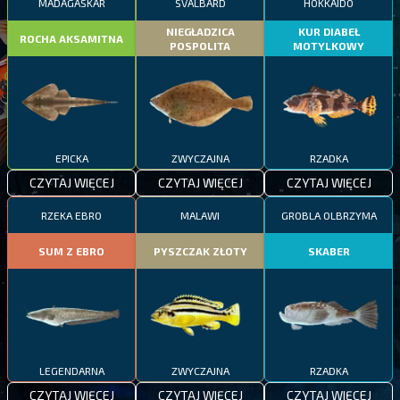
MADAGASKAR
SVALBARD
HOKKAIDO
NIEGŁADZICA
KUR DIABEŁ
ROCHA AKSAMITNA
POSPOLITA
MOTYLKOWY
EPICKA
ZWYCZAJNA
RZADKA
CZYTAJ WIĘCEJ
CZYTAJ WIĘCEJ
CZYTAJ WIĘCEJ
RZEKA EBRO
MALAWI
GROBLA OLBRZYMA
SUM Z EBRO
PYSZCZAK ZŁOTY
SKABER
LEGENDARNA
ZWYCZAJNA
RZADKA
CZYTAJ WIĘCEJ
CZYTAJ WIĘCEJ
CZYTAJ WIĘCEJ