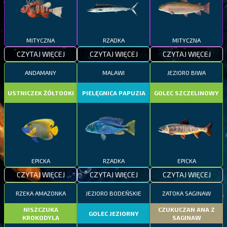
MITYCZNA
RZADKA
MITYCZNA
CZYTAJ WIĘCEJ
CZYTAJ WIĘCEJ
CZYTAJ WIĘCEJ
ANDAMANY
MALAWI
JEZIORO BIWA
USTNICZEK ŻÓŁTOOKI
PIELĘGNICA PAPUZIA
GOLEC SZCZELINOWY
EPICKA
RZADKA
EPICKA
CZYTAJ WIĘCEJ
CZYTAJ WIĘCEJ
CZYTAJ WIĘCEJ
RZEKA AMAZONKA
JEZIORO BODEŃSKIE
ZATOKA SAGINAW
NISZCZUKA
CZUKUCZAN ANA Z
GOLEC JEZIORNY
KROKODYLA
SAGINAW