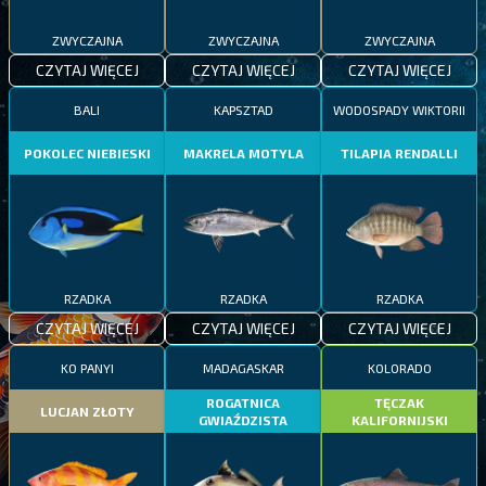
ZWYCZAJNA
ZWYCZAJNA
ZWYCZAJNA
CZYTAJ WIĘCEJ
CZYTAJ WIĘCEJ
CZYTAJ WIĘCEJ
BALI
KAPSZTAD
WODOSPADY WIKTORII
POKOLEC NIEBIESKI
MAKRELA MOTYLA
TILAPIA RENDALLI
RZADKA
RZADKA
RZADKA
CZYTAJ WIĘCEJ
CZYTAJ WIĘCEJ
CZYTAJ WIĘCEJ
KO PANYI
MADAGASKAR
KOLORADO
ROGATNICA
TĘCZAK
LUCJAN ZŁOTY
GWIAŹDZISTA
KALIFORNIJSKI