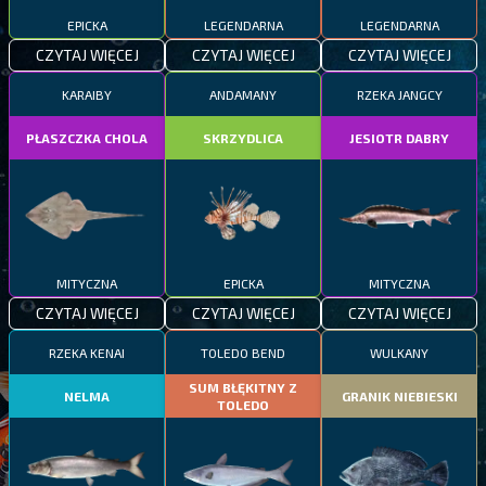
EPICKA
LEGENDARNA
LEGENDARNA
CZYTAJ WIĘCEJ
CZYTAJ WIĘCEJ
CZYTAJ WIĘCEJ
KARAIBY
ANDAMANY
RZEKA JANGCY
PŁASZCZKA CHOLA
SKRZYDLICA
JESIOTR DABRY
MITYCZNA
EPICKA
MITYCZNA
CZYTAJ WIĘCEJ
CZYTAJ WIĘCEJ
CZYTAJ WIĘCEJ
RZEKA KENAI
TOLEDO BEND
WULKANY
SUM BŁĘKITNY Z
NELMA
GRANIK NIEBIESKI
TOLEDO