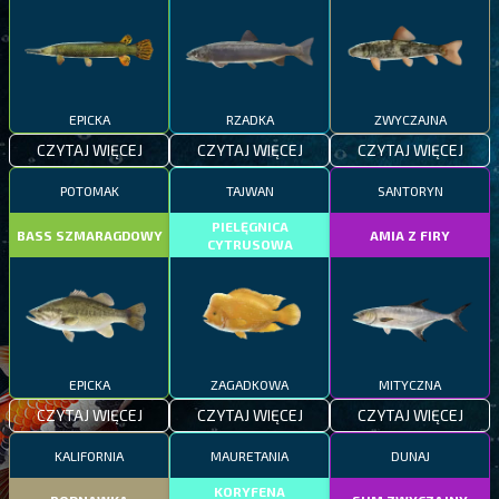
EPICKA
RZADKA
ZWYCZAJNA
CZYTAJ WIĘCEJ
CZYTAJ WIĘCEJ
CZYTAJ WIĘCEJ
POTOMAK
TAJWAN
SANTORYN
PIELĘGNICA
BASS SZMARAGDOWY
AMIA Z FIRY
CYTRUSOWA
EPICKA
ZAGADKOWA
MITYCZNA
CZYTAJ WIĘCEJ
CZYTAJ WIĘCEJ
CZYTAJ WIĘCEJ
KALIFORNIA
MAURETANIA
DUNAJ
KORYFENA