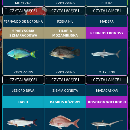
MITYCZNA
ZWYCZAJNA
EPICKA
CZYTAJ WIĘCEJ
CZYTAJ WIĘCEJ
CZYTAJ WIĘCEJ
FERNANDO DE NORONHA
RZEKA NIL
MADERA
SPARYSOMA
TILAPIA
REKIN OSTRONOSY
SZMARAGDOWA
MOZAMBIJSKA
ZWYCZAJNA
ZWYCZAJNA
MITYCZNA
CZYTAJ WIĘCEJ
CZYTAJ WIĘCEJ
CZYTAJ WIĘCEJ
JEZIORO BIWA
ZIEMIA OGNISTA
MADAGASKAR
HASU
PAGRUS RÓŻOWY
KOSOGON WIELKOOKI