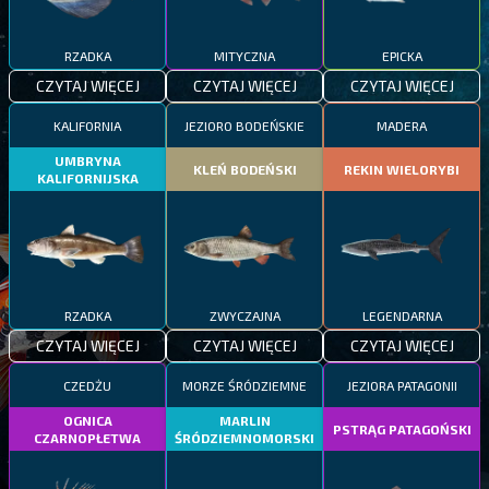
RZADKA
MITYCZNA
EPICKA
CZYTAJ WIĘCEJ
CZYTAJ WIĘCEJ
CZYTAJ WIĘCEJ
KALIFORNIA
JEZIORO BODEŃSKIE
MADERA
UMBRYNA
KLEŃ BODEŃSKI
REKIN WIELORYBI
KALIFORNIJSKA
RZADKA
ZWYCZAJNA
LEGENDARNA
CZYTAJ WIĘCEJ
CZYTAJ WIĘCEJ
CZYTAJ WIĘCEJ
CZEDŻU
MORZE ŚRÓDZIEMNE
JEZIORA PATAGONII
OGNICA
MARLIN
PSTRĄG PATAGOŃSKI
CZARNOPŁETWA
ŚRÓDZIEMNOMORSKI