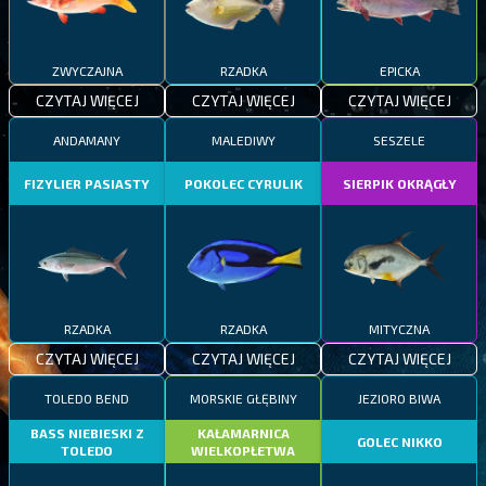
ZWYCZAJNA
RZADKA
EPICKA
CZYTAJ WIĘCEJ
CZYTAJ WIĘCEJ
CZYTAJ WIĘCEJ
ANDAMANY
MALEDIWY
SESZELE
FIZYLIER PASIASTY
POKOLEC CYRULIK
SIERPIK OKRĄGŁY
RZADKA
RZADKA
MITYCZNA
CZYTAJ WIĘCEJ
CZYTAJ WIĘCEJ
CZYTAJ WIĘCEJ
TOLEDO BEND
MORSKIE GŁĘBINY
JEZIORO BIWA
BASS NIEBIESKI Z
KAŁAMARNICA
GOLEC NIKKO
TOLEDO
WIELKOPŁETWA