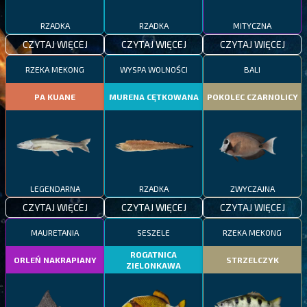
RZADKA
RZADKA
MITYCZNA
CZYTAJ WIĘCEJ
CZYTAJ WIĘCEJ
CZYTAJ WIĘCEJ
RZEKA MEKONG
WYSPA WOLNOŚCI
BALI
PA KUANE
MURENA CĘTKOWANA
POKOLEC CZARNOLICY
LEGENDARNA
RZADKA
ZWYCZAJNA
CZYTAJ WIĘCEJ
CZYTAJ WIĘCEJ
CZYTAJ WIĘCEJ
MAURETANIA
SESZELE
RZEKA MEKONG
ROGATNICA
ORLEŃ NAKRAPIANY
STRZELCZYK
ZIELONKAWA