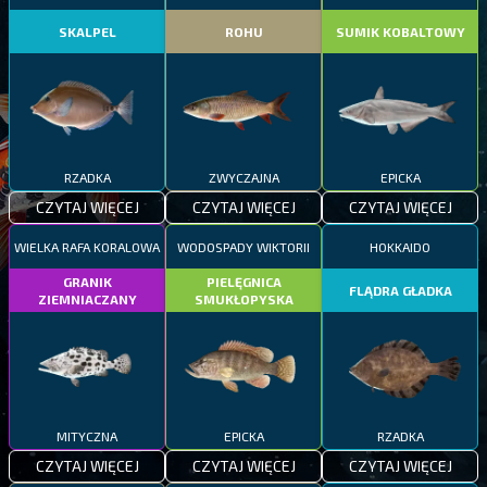
SKALPEL
ROHU
SUMIK KOBALTOWY
RZADKA
ZWYCZAJNA
EPICKA
CZYTAJ WIĘCEJ
CZYTAJ WIĘCEJ
CZYTAJ WIĘCEJ
WIELKA RAFA KORALOWA
WODOSPADY WIKTORII
HOKKAIDO
GRANIK
PIELĘGNICA
FLĄDRA GŁADKA
ZIEMNIACZANY
SMUKŁOPYSKA
MITYCZNA
EPICKA
RZADKA
CZYTAJ WIĘCEJ
CZYTAJ WIĘCEJ
CZYTAJ WIĘCEJ