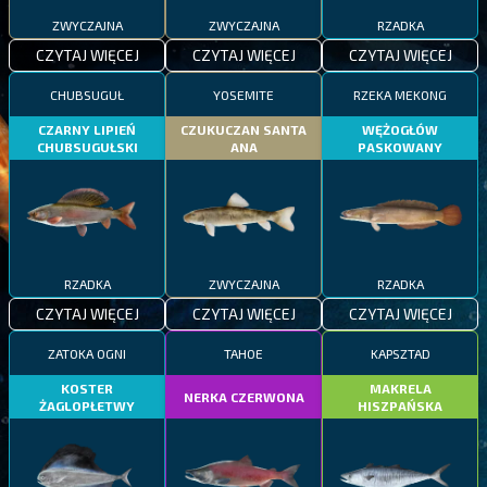
ZWYCZAJNA
ZWYCZAJNA
RZADKA
CZYTAJ WIĘCEJ
CZYTAJ WIĘCEJ
CZYTAJ WIĘCEJ
CHUBSUGUŁ
YOSEMITE
RZEKA MEKONG
CZARNY LIPIEŃ
CZUKUCZAN SANTA
WĘŻOGŁÓW
CHUBSUGUŁSKI
ANA
PASKOWANY
RZADKA
ZWYCZAJNA
RZADKA
CZYTAJ WIĘCEJ
CZYTAJ WIĘCEJ
CZYTAJ WIĘCEJ
ZATOKA OGNI
TAHOE
KAPSZTAD
KOSTER
MAKRELA
NERKA CZERWONA
ŻAGLOPŁETWY
HISZPAŃSKA