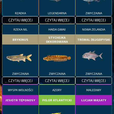
RZADKA
LEGENDARNA
ZWYCZAJNA
CZYTAJ WIĘCEJ
CZYTAJ WIĘCEJ
CZYTAJ WIĘCEJ
RZEKA NIL
HAIDA GWAII
NOWA ZELANDIA
STYCHEJKA
BRYKINUS
TREWAL DŁUGOPYSKI
DEKOROWANA
ZWYCZAJNA
ZWYCZAJNA
ZWYCZAJNA
CZYTAJ WIĘCEJ
CZYTAJ WIĘCEJ
CZYTAJ WIĘCEJ
WYSPA WOLNOŚCI
AZORY
MALEDIWY
JESIOTR TĘPONOSY
PELOR ATLANTYCKI
LUCJAN WĄSATY