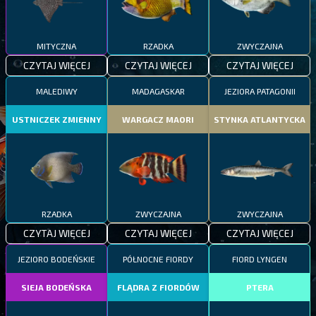
MITYCZNA
RZADKA
ZWYCZAJNA
CZYTAJ WIĘCEJ
CZYTAJ WIĘCEJ
CZYTAJ WIĘCEJ
MALEDIWY
MADAGASKAR
JEZIORA PATAGONII
USTNICZEK ZMIENNY
WARGACZ MAORI
STYNKA ATLANTYCKA
RZADKA
ZWYCZAJNA
ZWYCZAJNA
CZYTAJ WIĘCEJ
CZYTAJ WIĘCEJ
CZYTAJ WIĘCEJ
JEZIORO BODEŃSKIE
PÓŁNOCNE FIORDY
FIORD LYNGEN
SIEJA BODEŃSKA
FLĄDRA Z FIORDÓW
PTERA