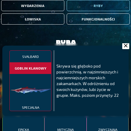
WYDARZENIA
RYBY
ŁOWISKA
FUNKCJONALNOŚCI
Ryba
SVALBARD
FILTRY
Skrywa się głęboko pod
GOBLIN KLANOWY
powierzchnią, w najzimniejszych i
najciemniejszych morskich
MALAWI
PÓŁNOCNE FIORDY
WYSPY GALAPAGOS
zakamarkach. W odróżnieniu od
BODIAN
swoich kuzynów, lubi życie w
PYSZCZAK ZACHODNI
LING
MEKSYKAŃSKI
grupie. Maks. poziom przynęty: 22
SPECJALNA
EPICKA
MITYCZNA
ZWYCZAJNA