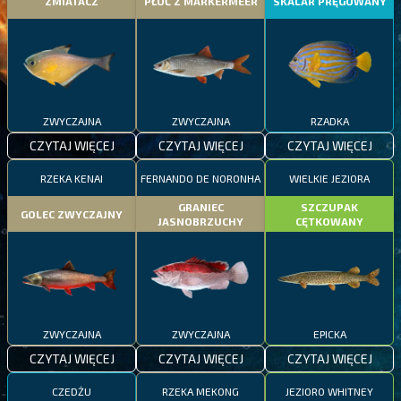
ZMIATACZ
PŁOĆ Z MARKERMEER
SKALAR PRĘGOWANY
ZWYCZAJNA
ZWYCZAJNA
RZADKA
CZYTAJ WIĘCEJ
CZYTAJ WIĘCEJ
CZYTAJ WIĘCEJ
RZEKA KENAI
FERNANDO DE NORONHA
WIELKIE JEZIORA
GRANIEC
SZCZUPAK
GOLEC ZWYCZAJNY
JASNOBRZUCHY
CĘTKOWANY
ZWYCZAJNA
ZWYCZAJNA
EPICKA
CZYTAJ WIĘCEJ
CZYTAJ WIĘCEJ
CZYTAJ WIĘCEJ
CZEDŻU
RZEKA MEKONG
JEZIORO WHITNEY