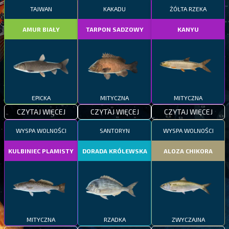
TAJWAN
KAKADU
ŻÓŁTA RZEKA
AMUR BIAŁY
TARPON SADZOWY
KANYU
EPICKA
MITYCZNA
MITYCZNA
CZYTAJ WIĘCEJ
CZYTAJ WIĘCEJ
CZYTAJ WIĘCEJ
WYSPA WOLNOŚCI
SANTORYN
WYSPA WOLNOŚCI
KULBINIEC PLAMISTY
DORADA KRÓLEWSKA
ALOZA CHIKORA
MITYCZNA
RZADKA
ZWYCZAJNA