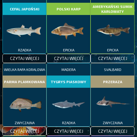
AMERYKAŃSKI SUMIK
CEFAL JAPOŃSKI
POLSKI KARP
KARŁOWATY
RZADKA
EPICKA
EPICKA
CZYTAJ WIĘCEJ
CZYTAJ WIĘCEJ
CZYTAJ WIĘCEJ
WIELKA RAFA KORALOWA
MADERA
SVALBARD
PARMA PLAMKOWANA
TYGRYS PIASKOWY
PRZERAZA
ZWYCZAJNA
RZADKA
ZWYCZAJNA
CZYTAJ WIĘCEJ
CZYTAJ WIĘCEJ
CZYTAJ WIĘCEJ