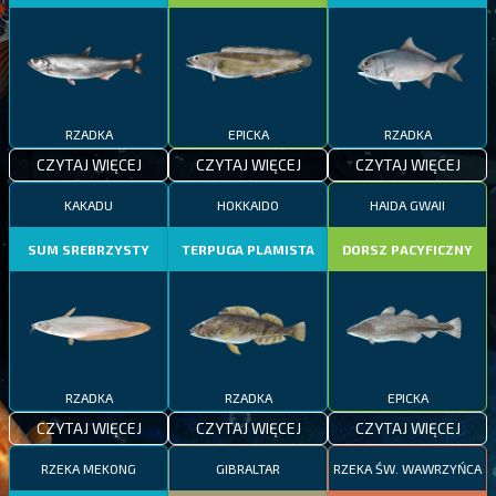
RZADKA
EPICKA
RZADKA
CZYTAJ WIĘCEJ
CZYTAJ WIĘCEJ
CZYTAJ WIĘCEJ
KAKADU
HOKKAIDO
HAIDA GWAII
SUM SREBRZYSTY
TERPUGA PLAMISTA
DORSZ PACYFICZNY
RZADKA
RZADKA
EPICKA
CZYTAJ WIĘCEJ
CZYTAJ WIĘCEJ
CZYTAJ WIĘCEJ
RZEKA MEKONG
GIBRALTAR
RZEKA ŚW. WAWRZYŃCA