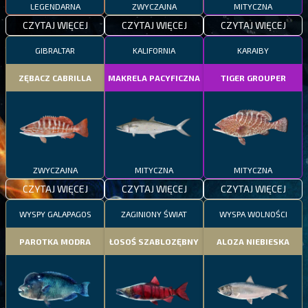
LEGENDARNA
ZWYCZAJNA
MITYCZNA
CZYTAJ WIĘCEJ
CZYTAJ WIĘCEJ
CZYTAJ WIĘCEJ
GIBRALTAR
KALIFORNIA
KARAIBY
ZĘBACZ CABRILLA
MAKRELA PACYFICZNA
TIGER GROUPER
ZWYCZAJNA
MITYCZNA
MITYCZNA
CZYTAJ WIĘCEJ
CZYTAJ WIĘCEJ
CZYTAJ WIĘCEJ
WYSPY GALAPAGOS
ZAGINIONY ŚWIAT
WYSPA WOLNOŚCI
PAROTKA MODRA
ŁOSOŚ SZABLOZĘBNY
ALOZA NIEBIESKA