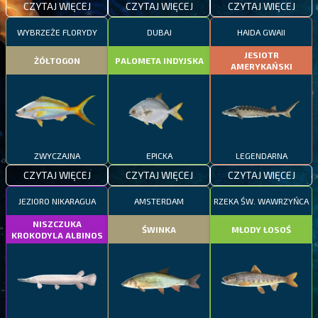
CZYTAJ WIĘCEJ
CZYTAJ WIĘCEJ
CZYTAJ WIĘCEJ
WYBRZEŻE FLORYDY
DUBAJ
HAIDA GWAII
JESIOTR
ŻÓŁTOGON
PALOMETA INDYJSKA
AMERYKAŃSKI
ZWYCZAJNA
EPICKA
LEGENDARNA
CZYTAJ WIĘCEJ
CZYTAJ WIĘCEJ
CZYTAJ WIĘCEJ
JEZIORO NIKARAGUA
AMSTERDAM
RZEKA ŚW. WAWRZYŃCA
NISZCZUKA
ŚWINKA
MŁODY ŁOSOŚ
KROKODYLA ALBINOS