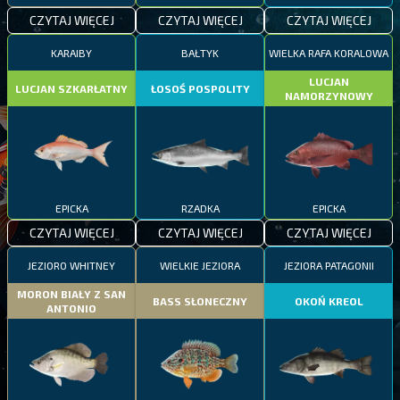
CZYTAJ WIĘCEJ
CZYTAJ WIĘCEJ
CZYTAJ WIĘCEJ
KARAIBY
BAŁTYK
WIELKA RAFA KORALOWA
LUCJAN
LUCJAN SZKARŁATNY
ŁOSOŚ POSPOLITY
NAMORZYNOWY
EPICKA
RZADKA
EPICKA
CZYTAJ WIĘCEJ
CZYTAJ WIĘCEJ
CZYTAJ WIĘCEJ
JEZIORO WHITNEY
WIELKIE JEZIORA
JEZIORA PATAGONII
MORON BIAŁY Z SAN
BASS SŁONECZNY
OKOŃ KREOL
ANTONIO