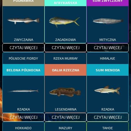
PODNAWKA
SUM ZWYCZAJNY
AFRYKAŃSKA
ZWYCZAJNA
ZAGADKOWA
MITYCZNA
CZYTAJ WIĘCEJ
CZYTAJ WIĘCEJ
CZYTAJ WIĘCEJ
PÓŁNOCNE FIORDY
RZEKA MURRAY
HIMALAJE
BELONA PÓŁNOCNA
DALIA RZECZNA
SUM MENODA
RZADKA
LEGENDARNA
RZADKA
CZYTAJ WIĘCEJ
CZYTAJ WIĘCEJ
CZYTAJ WIĘCEJ
HOKKAIDO
MAZURY
TAHOE