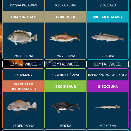
WYSPA PALAWAN
RZEKA KENAI
SVALBARD
ORAMIN MAŁY
GORBUSZA
WIDLAK BIAŁAWY
ZWYCZAJNA
ZWYCZAJNA
RZADKA
CZYTAJ WIĘCEJ
CZYTAJ WIĘCEJ
CZYTAJ WIĘCEJ
ANDAMANY
ZAGINIONY ŚWIAT
RZEKA ŚW. WAWRZYŃCA
WARGATEK
SZONIZAUR
NISZCZUKA
DWUPASIASTY
LEGENDARNA
EPICKA
MITYCZNA