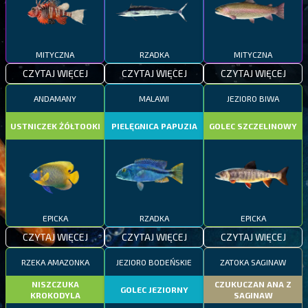
MITYCZNA
RZADKA
MITYCZNA
CZYTAJ WIĘCEJ
CZYTAJ WIĘCEJ
CZYTAJ WIĘCEJ
ANDAMANY
MALAWI
JEZIORO BIWA
USTNICZEK ŻÓŁTOOKI
PIELĘGNICA PAPUZIA
GOLEC SZCZELINOWY
EPICKA
RZADKA
EPICKA
CZYTAJ WIĘCEJ
CZYTAJ WIĘCEJ
CZYTAJ WIĘCEJ
RZEKA AMAZONKA
JEZIORO BODEŃSKIE
ZATOKA SAGINAW
NISZCZUKA
CZUKUCZAN ANA Z
GOLEC JEZIORNY
KROKODYLA
SAGINAW