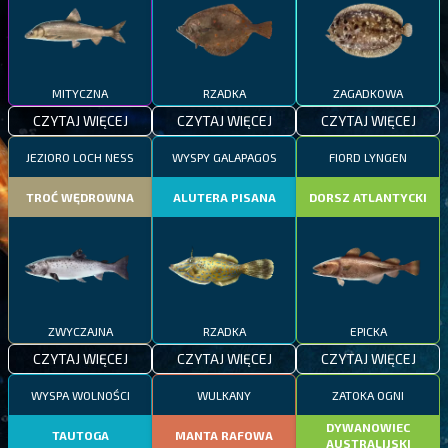
MITYCZNA
RZADKA
ZAGADKOWA
CZYTAJ WIĘCEJ
CZYTAJ WIĘCEJ
CZYTAJ WIĘCEJ
JEZIORO LOCH NESS
WYSPY GALAPAGOS
FIORD LYNGEN
TROĆ WĘDROWNA
ALUTERA PISANA
DORSZ ATLANTYCKI
ZWYCZAJNA
RZADKA
EPICKA
CZYTAJ WIĘCEJ
CZYTAJ WIĘCEJ
CZYTAJ WIĘCEJ
WYSPA WOLNOŚCI
WULKANY
ZATOKA OGNI
DYWANOWIEC
TAUTOGA
MANTA RAFOWA
AUSTRALIJSKI