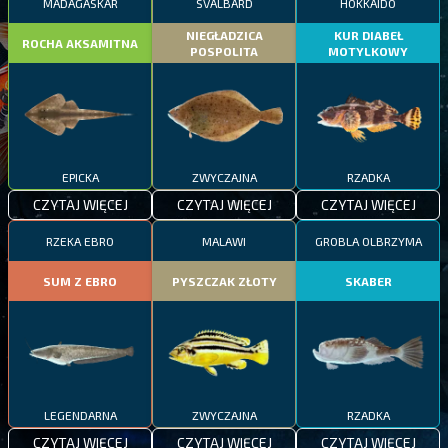
MADAGASKAR
SVALBARD
HOKKAIDO
NIEGŁADZICA
KUR DIABEŁ
ROCHA AKSAMITNA
POSPOLITA
MOTYLKOWY
EPICKA
ZWYCZAJNA
RZADKA
CZYTAJ WIĘCEJ
CZYTAJ WIĘCEJ
CZYTAJ WIĘCEJ
RZEKA EBRO
MALAWI
GROBLA OLBRZYMA
SUM Z EBRO
PYSZCZAK ZŁOTY
SKABER
LEGENDARNA
ZWYCZAJNA
RZADKA
CZYTAJ WIĘCEJ
CZYTAJ WIĘCEJ
CZYTAJ WIĘCEJ