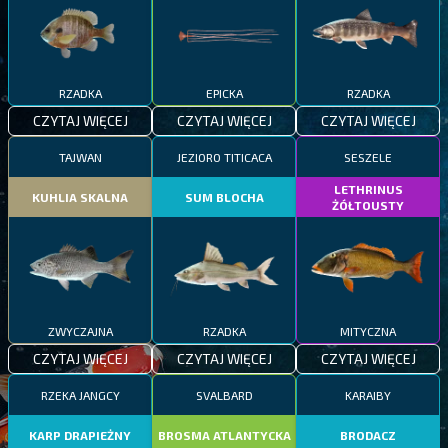
RZADKA
EPICKA
RZADKA
CZYTAJ WIĘCEJ
CZYTAJ WIĘCEJ
CZYTAJ WIĘCEJ
TAJWAN
JEZIORO TITICACA
SESZELE
LETHRINUS
KUHLIA SKALNA
SUM BLOCHA
ŻÓŁTOUSTY
ZWYCZAJNA
RZADKA
MITYCZNA
CZYTAJ WIĘCEJ
CZYTAJ WIĘCEJ
CZYTAJ WIĘCEJ
RZEKA JANGCY
SVALBARD
KARAIBY
KARP DRAPIEŻNY
BROSMA ATLANTYCKA
BRODACZ