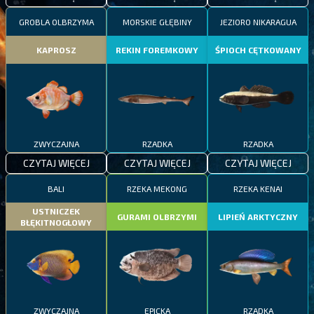
GROBLA OLBRZYMA
MORSKIE GŁĘBINY
JEZIORO NIKARAGUA
KAPROSZ
REKIN FOREMKOWY
ŚPIOCH CĘTKOWANY
ZWYCZAJNA
RZADKA
RZADKA
CZYTAJ WIĘCEJ
CZYTAJ WIĘCEJ
CZYTAJ WIĘCEJ
BALI
RZEKA MEKONG
RZEKA KENAI
USTNICZEK
GURAMI OLBRZYMI
LIPIEŃ ARKTYCZNY
BŁĘKITNOGŁOWY
ZWYCZAJNA
EPICKA
RZADKA