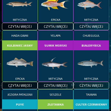
MITYCZNA
EPICKA
MITYCZNA
CZYTAJ WIĘCEJ
CZYTAJ WIĘCEJ
CZYTAJ WIĘCEJ
HAIDA GWAII
YELAPA
CHUBSUGUŁ
KULBINIEC JASNY
SUMIK MORSKI
BIAŁORYBICA
EPICKA
MITYCZNA
MITYCZNA
CZYTAJ WIĘCEJ
CZYTAJ WIĘCEJ
CZYTAJ WIĘCEJ
JEZIORA PATAGONII
SESZELE
TAJWAN
PUYE
ZŁOTAWKA
CULTER CZERWIENNY