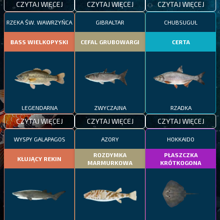
CZYTAJ WIĘCEJ
CZYTAJ WIĘCEJ
CZYTAJ WIĘCEJ
RZEKA ŚW. WAWRZYŃCA
GIBRALTAR
CHUBSUGUŁ
BASS WIELKOPYSKI
CEFAL GRUBOWARGI
CERTA
LEGENDARNA
ZWYCZAJNA
RZADKA
CZYTAJ WIĘCEJ
CZYTAJ WIĘCEJ
CZYTAJ WIĘCEJ
WYSPY GALAPAGOS
AZORY
HOKKAIDO
ROZDYMKA
PŁASZCZKA
KŁUJĄCY REKIN
MARMURKOWA
KRÓTKOGONA