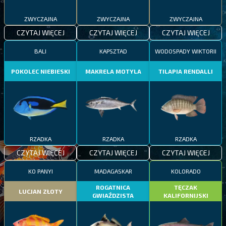
ZWYCZAJNA
ZWYCZAJNA
ZWYCZAJNA
CZYTAJ WIĘCEJ
CZYTAJ WIĘCEJ
CZYTAJ WIĘCEJ
BALI
KAPSZTAD
WODOSPADY WIKTORII
POKOLEC NIEBIESKI
MAKRELA MOTYLA
TILAPIA RENDALLI
RZADKA
RZADKA
RZADKA
CZYTAJ WIĘCEJ
CZYTAJ WIĘCEJ
CZYTAJ WIĘCEJ
KO PANYI
MADAGASKAR
KOLORADO
ROGATNICA
TĘCZAK
LUCJAN ZŁOTY
GWIAŹDZISTA
KALIFORNIJSKI