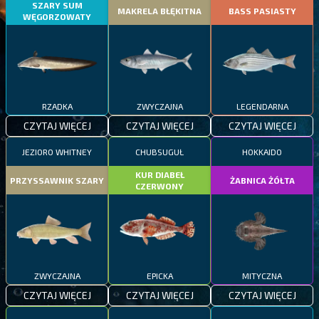
SZARY SUM
MAKRELA BŁĘKITNA
BASS PASIASTY
WĘGORZOWATY
RZADKA
ZWYCZAJNA
LEGENDARNA
CZYTAJ WIĘCEJ
CZYTAJ WIĘCEJ
CZYTAJ WIĘCEJ
JEZIORO WHITNEY
CHUBSUGUŁ
HOKKAIDO
KUR DIABEŁ
PRZYSSAWNIK SZARY
ŻABNICA ŻÓŁTA
CZERWONY
ZWYCZAJNA
EPICKA
MITYCZNA
CZYTAJ WIĘCEJ
CZYTAJ WIĘCEJ
CZYTAJ WIĘCEJ