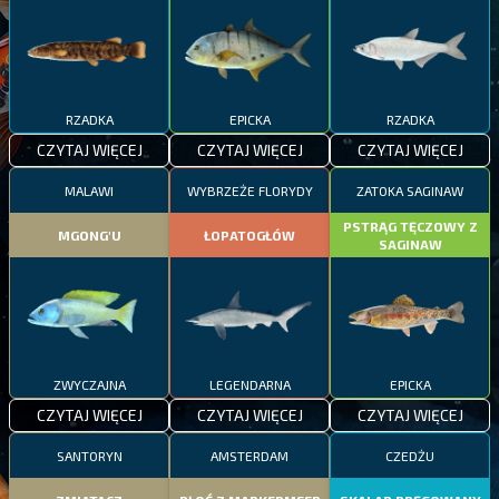
RZADKA
EPICKA
RZADKA
CZYTAJ WIĘCEJ
CZYTAJ WIĘCEJ
CZYTAJ WIĘCEJ
MALAWI
WYBRZEŻE FLORYDY
ZATOKA SAGINAW
PSTRĄG TĘCZOWY Z
MGONG'U
ŁOPATOGŁÓW
SAGINAW
ZWYCZAJNA
LEGENDARNA
EPICKA
CZYTAJ WIĘCEJ
CZYTAJ WIĘCEJ
CZYTAJ WIĘCEJ
SANTORYN
AMSTERDAM
CZEDŻU