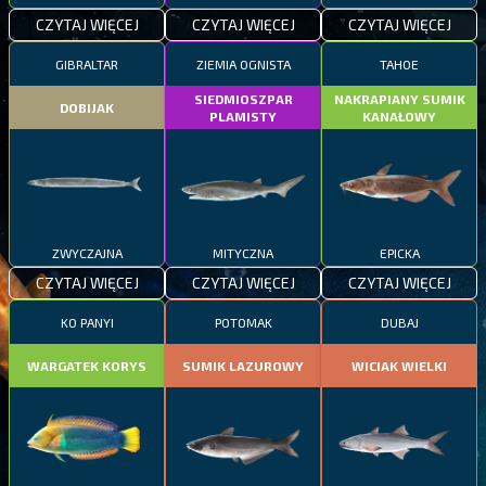
CZYTAJ WIĘCEJ
CZYTAJ WIĘCEJ
CZYTAJ WIĘCEJ
GIBRALTAR
ZIEMIA OGNISTA
TAHOE
SIEDMIOSZPAR
NAKRAPIANY SUMIK
DOBIJAK
PLAMISTY
KANAŁOWY
ZWYCZAJNA
MITYCZNA
EPICKA
CZYTAJ WIĘCEJ
CZYTAJ WIĘCEJ
CZYTAJ WIĘCEJ
KO PANYI
POTOMAK
DUBAJ
WARGATEK KORYS
SUMIK LAZUROWY
WICIAK WIELKI