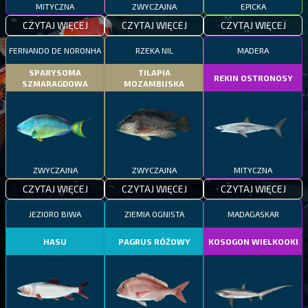
MITYCZNA
ZWYCZAJNA
EPICKA
CZYTAJ WIĘCEJ
CZYTAJ WIĘCEJ
CZYTAJ WIĘCEJ
FERNANDO DE NORONHA
RZEKA NIL
MADERA
SPARYSOMA
TILAPIA
REKIN OSTRONOSY
SZMARAGDOWA
MOZAMBIJSKA
ZWYCZAJNA
ZWYCZAJNA
MITYCZNA
CZYTAJ WIĘCEJ
CZYTAJ WIĘCEJ
CZYTAJ WIĘCEJ
JEZIORO BIWA
ZIEMIA OGNISTA
MADAGASKAR
HASU
PAGRUS RÓŻOWY
KOSOGON WIELKOOKI