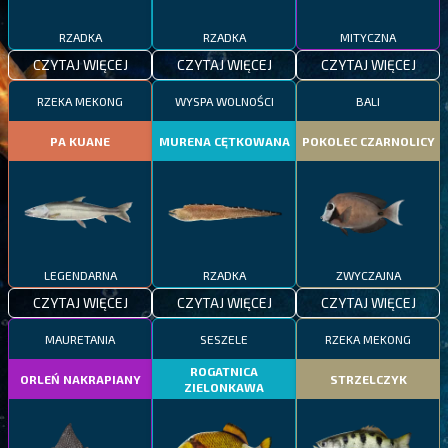
RZADKA
RZADKA
MITYCZNA
CZYTAJ WIĘCEJ
CZYTAJ WIĘCEJ
CZYTAJ WIĘCEJ
RZEKA MEKONG
WYSPA WOLNOŚCI
BALI
PA KUANE
MURENA CĘTKOWANA
POKOLEC CZARNOLICY
LEGENDARNA
RZADKA
ZWYCZAJNA
CZYTAJ WIĘCEJ
CZYTAJ WIĘCEJ
CZYTAJ WIĘCEJ
MAURETANIA
SESZELE
RZEKA MEKONG
ROGATNICA
ORLEŃ NAKRAPIANY
STRZELCZYK
ZIELONKAWA