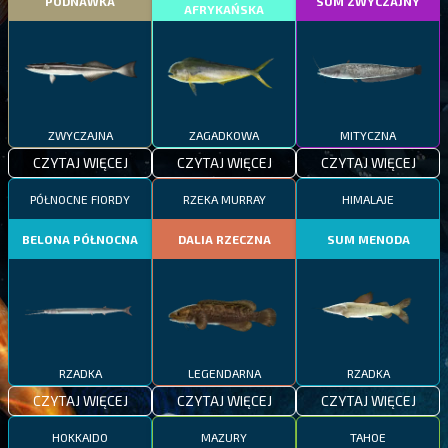
PODNAWKA
SUM ZWYCZAJNY
AFRYKAŃSKA
ZWYCZAJNA
ZAGADKOWA
MITYCZNA
CZYTAJ WIĘCEJ
CZYTAJ WIĘCEJ
CZYTAJ WIĘCEJ
PÓŁNOCNE FIORDY
RZEKA MURRAY
HIMALAJE
BELONA PÓŁNOCNA
DALIA RZECZNA
SUM MENODA
RZADKA
LEGENDARNA
RZADKA
CZYTAJ WIĘCEJ
CZYTAJ WIĘCEJ
CZYTAJ WIĘCEJ
HOKKAIDO
MAZURY
TAHOE