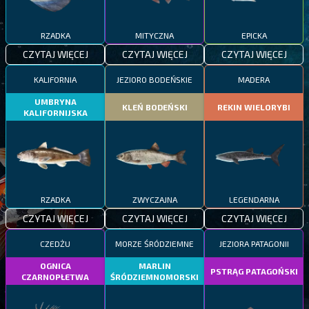
RZADKA
MITYCZNA
EPICKA
CZYTAJ WIĘCEJ
CZYTAJ WIĘCEJ
CZYTAJ WIĘCEJ
KALIFORNIA
JEZIORO BODEŃSKIE
MADERA
UMBRYNA
KLEŃ BODEŃSKI
REKIN WIELORYBI
KALIFORNIJSKA
RZADKA
ZWYCZAJNA
LEGENDARNA
CZYTAJ WIĘCEJ
CZYTAJ WIĘCEJ
CZYTAJ WIĘCEJ
CZEDŻU
MORZE ŚRÓDZIEMNE
JEZIORA PATAGONII
OGNICA
MARLIN
PSTRĄG PATAGOŃSKI
CZARNOPŁETWA
ŚRÓDZIEMNOMORSKI