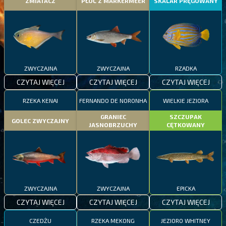
ZMIATACZ
PŁOĆ Z MARKERMEER
SKALAR PRĘGOWANY
ZWYCZAJNA
ZWYCZAJNA
RZADKA
CZYTAJ WIĘCEJ
CZYTAJ WIĘCEJ
CZYTAJ WIĘCEJ
RZEKA KENAI
FERNANDO DE NORONHA
WIELKIE JEZIORA
GRANIEC
SZCZUPAK
GOLEC ZWYCZAJNY
JASNOBRZUCHY
CĘTKOWANY
ZWYCZAJNA
ZWYCZAJNA
EPICKA
CZYTAJ WIĘCEJ
CZYTAJ WIĘCEJ
CZYTAJ WIĘCEJ
CZEDŻU
RZEKA MEKONG
JEZIORO WHITNEY