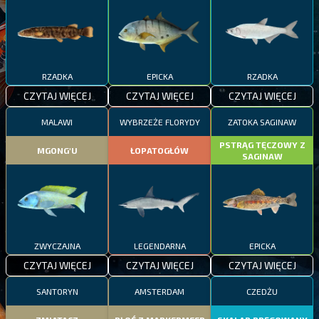
RZADKA
EPICKA
RZADKA
CZYTAJ WIĘCEJ
CZYTAJ WIĘCEJ
CZYTAJ WIĘCEJ
MALAWI
WYBRZEŻE FLORYDY
ZATOKA SAGINAW
PSTRĄG TĘCZOWY Z
MGONG'U
ŁOPATOGŁÓW
SAGINAW
ZWYCZAJNA
LEGENDARNA
EPICKA
CZYTAJ WIĘCEJ
CZYTAJ WIĘCEJ
CZYTAJ WIĘCEJ
SANTORYN
AMSTERDAM
CZEDŻU