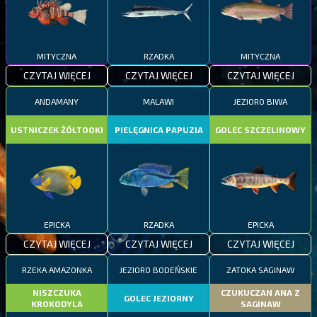
MITYCZNA
RZADKA
MITYCZNA
CZYTAJ WIĘCEJ
CZYTAJ WIĘCEJ
CZYTAJ WIĘCEJ
ANDAMANY
MALAWI
JEZIORO BIWA
USTNICZEK ŻÓŁTOOKI
PIELĘGNICA PAPUZIA
GOLEC SZCZELINOWY
EPICKA
RZADKA
EPICKA
CZYTAJ WIĘCEJ
CZYTAJ WIĘCEJ
CZYTAJ WIĘCEJ
RZEKA AMAZONKA
JEZIORO BODEŃSKIE
ZATOKA SAGINAW
NISZCZUKA
CZUKUCZAN ANA Z
GOLEC JEZIORNY
KROKODYLA
SAGINAW