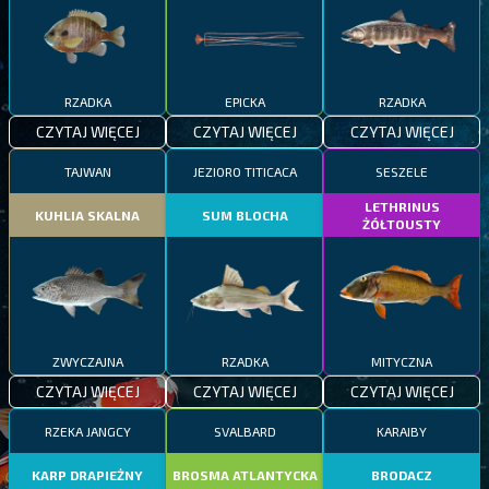
RZADKA
EPICKA
RZADKA
CZYTAJ WIĘCEJ
CZYTAJ WIĘCEJ
CZYTAJ WIĘCEJ
TAJWAN
JEZIORO TITICACA
SESZELE
LETHRINUS
KUHLIA SKALNA
SUM BLOCHA
ŻÓŁTOUSTY
ZWYCZAJNA
RZADKA
MITYCZNA
CZYTAJ WIĘCEJ
CZYTAJ WIĘCEJ
CZYTAJ WIĘCEJ
RZEKA JANGCY
SVALBARD
KARAIBY
KARP DRAPIEŻNY
BROSMA ATLANTYCKA
BRODACZ