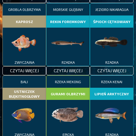
GROBLA OLBRZYMA
MORSKIE GŁĘBINY
JEZIORO NIKARAGUA
KAPROSZ
REKIN FOREMKOWY
ŚPIOCH CĘTKOWANY
ZWYCZAJNA
RZADKA
RZADKA
CZYTAJ WIĘCEJ
CZYTAJ WIĘCEJ
CZYTAJ WIĘCEJ
BALI
RZEKA MEKONG
RZEKA KENAI
USTNICZEK
GURAMI OLBRZYMI
LIPIEŃ ARKTYCZNY
BŁĘKITNOGŁOWY
ZWYCZAJNA
EPICKA
RZADKA