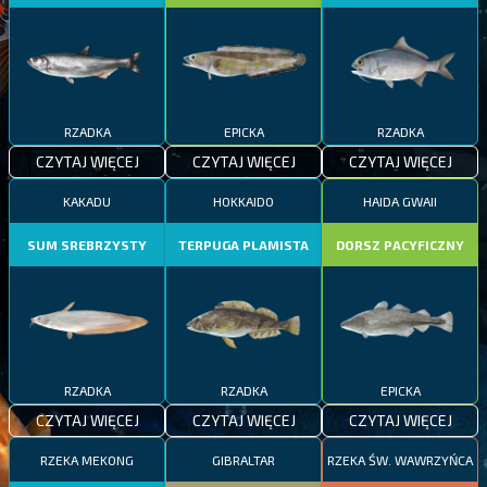
RZADKA
EPICKA
RZADKA
CZYTAJ WIĘCEJ
CZYTAJ WIĘCEJ
CZYTAJ WIĘCEJ
KAKADU
HOKKAIDO
HAIDA GWAII
SUM SREBRZYSTY
TERPUGA PLAMISTA
DORSZ PACYFICZNY
RZADKA
RZADKA
EPICKA
CZYTAJ WIĘCEJ
CZYTAJ WIĘCEJ
CZYTAJ WIĘCEJ
RZEKA MEKONG
GIBRALTAR
RZEKA ŚW. WAWRZYŃCA