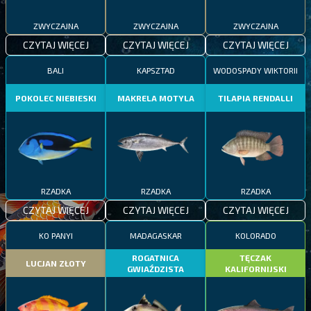
ZWYCZAJNA
ZWYCZAJNA
ZWYCZAJNA
CZYTAJ WIĘCEJ
CZYTAJ WIĘCEJ
CZYTAJ WIĘCEJ
BALI
KAPSZTAD
WODOSPADY WIKTORII
POKOLEC NIEBIESKI
MAKRELA MOTYLA
TILAPIA RENDALLI
RZADKA
RZADKA
RZADKA
CZYTAJ WIĘCEJ
CZYTAJ WIĘCEJ
CZYTAJ WIĘCEJ
KO PANYI
MADAGASKAR
KOLORADO
ROGATNICA
TĘCZAK
LUCJAN ZŁOTY
GWIAŹDZISTA
KALIFORNIJSKI