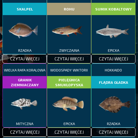
SKALPEL
ROHU
SUMIK KOBALTOWY
RZADKA
ZWYCZAJNA
EPICKA
CZYTAJ WIĘCEJ
CZYTAJ WIĘCEJ
CZYTAJ WIĘCEJ
WIELKA RAFA KORALOWA
WODOSPADY WIKTORII
HOKKAIDO
GRANIK
PIELĘGNICA
FLĄDRA GŁADKA
ZIEMNIACZANY
SMUKŁOPYSKA
MITYCZNA
EPICKA
RZADKA
CZYTAJ WIĘCEJ
CZYTAJ WIĘCEJ
CZYTAJ WIĘCEJ