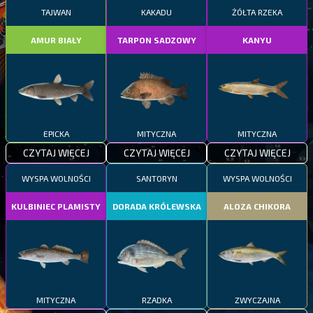
TAJWAN
KAKADU
ŻÓŁTA RZEKA
AMUR BIAŁY
TARPON SADZOWY
KANYU
EPICKA
MITYCZNA
MITYCZNA
CZYTAJ WIĘCEJ
CZYTAJ WIĘCEJ
CZYTAJ WIĘCEJ
WYSPA WOLNOŚCI
SANTORYN
WYSPA WOLNOŚCI
KULBINIEC PLAMISTY
DORADA KRÓLEWSKA
ALOZA CHIKORA
MITYCZNA
RZADKA
ZWYCZAJNA