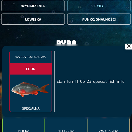
WYDARZENIA
RYBY
ŁOWISKA
FUNKCJONALNOŚCI
Ryba
WYSPY GALAPAGOS
FILTRY
EGON
MALAWI
PÓŁNOCNE FIORDY
WYSPY GALAPAGOS
clan_fun_11_06_23_special_fish_info
BODIAN
PYSZCZAK ZACHODNI
LING
MEKSYKAŃSKI
SPECJALNA
EPICKA
MITYCZNA
ZWYCZAJNA