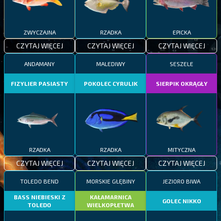
ZWYCZAJNA
RZADKA
EPICKA
CZYTAJ WIĘCEJ
CZYTAJ WIĘCEJ
CZYTAJ WIĘCEJ
ANDAMANY
MALEDIWY
SESZELE
FIZYLIER PASIASTY
POKOLEC CYRULIK
SIERPIK OKRĄGŁY
RZADKA
RZADKA
MITYCZNA
CZYTAJ WIĘCEJ
CZYTAJ WIĘCEJ
CZYTAJ WIĘCEJ
TOLEDO BEND
MORSKIE GŁĘBINY
JEZIORO BIWA
BASS NIEBIESKI Z
KAŁAMARNICA
GOLEC NIKKO
TOLEDO
WIELKOPŁETWA