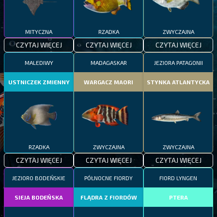
MITYCZNA
RZADKA
ZWYCZAJNA
CZYTAJ WIĘCEJ
CZYTAJ WIĘCEJ
CZYTAJ WIĘCEJ
MALEDIWY
MADAGASKAR
JEZIORA PATAGONII
USTNICZEK ZMIENNY
WARGACZ MAORI
STYNKA ATLANTYCKA
RZADKA
ZWYCZAJNA
ZWYCZAJNA
CZYTAJ WIĘCEJ
CZYTAJ WIĘCEJ
CZYTAJ WIĘCEJ
JEZIORO BODEŃSKIE
PÓŁNOCNE FIORDY
FIORD LYNGEN
SIEJA BODEŃSKA
FLĄDRA Z FIORDÓW
PTERA