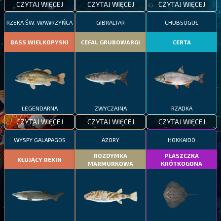
CZYTAJ WIĘCEJ
CZYTAJ WIĘCEJ
CZYTAJ WIĘCEJ
RZEKA ŚW. WAWRZYŃCA
GIBRALTAR
CHUBSUGUŁ
BASS WIELKOPYSKI
CEFAL GRUBOWARGI
CERTA
LEGENDARNA
ZWYCZAJNA
RZADKA
CZYTAJ WIĘCEJ
CZYTAJ WIĘCEJ
CZYTAJ WIĘCEJ
WYSPY GALAPAGOS
AZORY
HOKKAIDO
ROZDYMKA
PŁASZCZKA
KŁUJĄCY REKIN
MARMURKOWA
KRÓTKOGONA