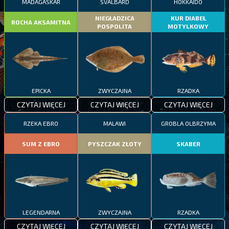
MADAGASKAR
SVALBARD
HOKKAIDO
NIEGŁADZICA
KUR DIABEŁ
ROCHA AKSAMITNA
POSPOLITA
MOTYLKOWY
EPICKA
ZWYCZAJNA
RZADKA
CZYTAJ WIĘCEJ
CZYTAJ WIĘCEJ
CZYTAJ WIĘCEJ
RZEKA EBRO
MALAWI
GROBLA OLBRZYMA
SUM Z EBRO
PYSZCZAK ZŁOTY
SKABER
LEGENDARNA
ZWYCZAJNA
RZADKA
CZYTAJ WIĘCEJ
CZYTAJ WIĘCEJ
CZYTAJ WIĘCEJ