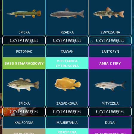
EPICKA
RZADKA
ZWYCZAJNA
CZYTAJ WIĘCEJ
CZYTAJ WIĘCEJ
CZYTAJ WIĘCEJ
POTOMAK
TAJWAN
SANTORYN
PIELĘGNICA
BASS SZMARAGDOWY
AMIA Z FIRY
CYTRUSOWA
EPICKA
ZAGADKOWA
MITYCZNA
CZYTAJ WIĘCEJ
CZYTAJ WIĘCEJ
CZYTAJ WIĘCEJ
KALIFORNIA
MAURETANIA
DUNAJ
KORYFENA