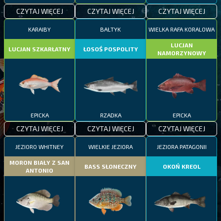
CZYTAJ WIĘCEJ
CZYTAJ WIĘCEJ
CZYTAJ WIĘCEJ
KARAIBY
BAŁTYK
WIELKA RAFA KORALOWA
LUCJAN
LUCJAN SZKARŁATNY
ŁOSOŚ POSPOLITY
NAMORZYNOWY
EPICKA
RZADKA
EPICKA
CZYTAJ WIĘCEJ
CZYTAJ WIĘCEJ
CZYTAJ WIĘCEJ
JEZIORO WHITNEY
WIELKIE JEZIORA
JEZIORA PATAGONII
MORON BIAŁY Z SAN
BASS SŁONECZNY
OKOŃ KREOL
ANTONIO