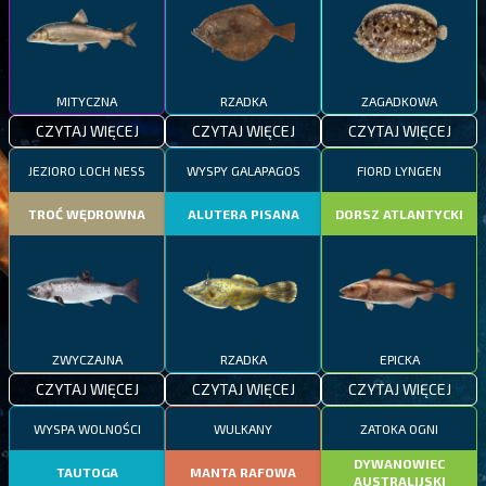
MITYCZNA
RZADKA
ZAGADKOWA
CZYTAJ WIĘCEJ
CZYTAJ WIĘCEJ
CZYTAJ WIĘCEJ
JEZIORO LOCH NESS
WYSPY GALAPAGOS
FIORD LYNGEN
TROĆ WĘDROWNA
ALUTERA PISANA
DORSZ ATLANTYCKI
ZWYCZAJNA
RZADKA
EPICKA
CZYTAJ WIĘCEJ
CZYTAJ WIĘCEJ
CZYTAJ WIĘCEJ
WYSPA WOLNOŚCI
WULKANY
ZATOKA OGNI
DYWANOWIEC
TAUTOGA
MANTA RAFOWA
AUSTRALIJSKI