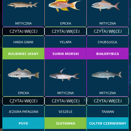
MITYCZNA
EPICKA
MITYCZNA
CZYTAJ WIĘCEJ
CZYTAJ WIĘCEJ
CZYTAJ WIĘCEJ
HAIDA GWAII
YELAPA
CHUBSUGUŁ
KULBINIEC JASNY
SUMIK MORSKI
BIAŁORYBICA
EPICKA
MITYCZNA
MITYCZNA
CZYTAJ WIĘCEJ
CZYTAJ WIĘCEJ
CZYTAJ WIĘCEJ
JEZIORA PATAGONII
SESZELE
TAJWAN
PUYE
ZŁOTAWKA
CULTER CZERWIENNY