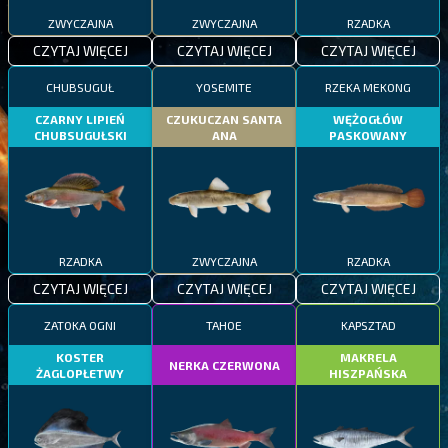
ZWYCZAJNA
ZWYCZAJNA
RZADKA
CZYTAJ WIĘCEJ
CZYTAJ WIĘCEJ
CZYTAJ WIĘCEJ
CHUBSUGUŁ
YOSEMITE
RZEKA MEKONG
CZARNY LIPIEŃ
CZUKUCZAN SANTA
WĘŻOGŁÓW
CHUBSUGUŁSKI
ANA
PASKOWANY
RZADKA
ZWYCZAJNA
RZADKA
CZYTAJ WIĘCEJ
CZYTAJ WIĘCEJ
CZYTAJ WIĘCEJ
ZATOKA OGNI
TAHOE
KAPSZTAD
KOSTER
MAKRELA
NERKA CZERWONA
ŻAGLOPŁETWY
HISZPAŃSKA