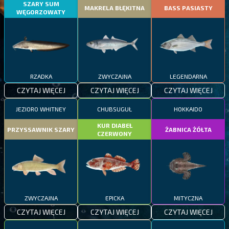
SZARY SUM
MAKRELA BŁĘKITNA
BASS PASIASTY
WĘGORZOWATY
RZADKA
ZWYCZAJNA
LEGENDARNA
CZYTAJ WIĘCEJ
CZYTAJ WIĘCEJ
CZYTAJ WIĘCEJ
JEZIORO WHITNEY
CHUBSUGUŁ
HOKKAIDO
KUR DIABEŁ
PRZYSSAWNIK SZARY
ŻABNICA ŻÓŁTA
CZERWONY
ZWYCZAJNA
EPICKA
MITYCZNA
CZYTAJ WIĘCEJ
CZYTAJ WIĘCEJ
CZYTAJ WIĘCEJ