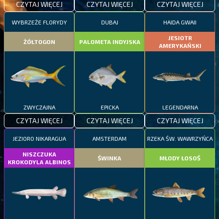
CZYTAJ WIĘCEJ
CZYTAJ WIĘCEJ
CZYTAJ WIĘCEJ
WYBRZEŻE FLORYDY
DUBAJ
HAIDA GWAII
JESIOTR
ŻÓŁTOGON
PALOMETA INDYJSKA
AMERYKAŃSKI
ZWYCZAJNA
EPICKA
LEGENDARNA
CZYTAJ WIĘCEJ
CZYTAJ WIĘCEJ
CZYTAJ WIĘCEJ
JEZIORO NIKARAGUA
AMSTERDAM
RZEKA ŚW. WAWRZYŃCA
NISZCZUKA
ŚWINKA
MŁODY ŁOSOŚ
KROKODYLA ALBINOS