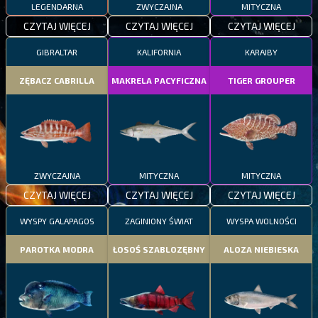
LEGENDARNA
ZWYCZAJNA
MITYCZNA
CZYTAJ WIĘCEJ
CZYTAJ WIĘCEJ
CZYTAJ WIĘCEJ
GIBRALTAR
KALIFORNIA
KARAIBY
ZĘBACZ CABRILLA
MAKRELA PACYFICZNA
TIGER GROUPER
ZWYCZAJNA
MITYCZNA
MITYCZNA
CZYTAJ WIĘCEJ
CZYTAJ WIĘCEJ
CZYTAJ WIĘCEJ
WYSPY GALAPAGOS
ZAGINIONY ŚWIAT
WYSPA WOLNOŚCI
PAROTKA MODRA
ŁOSOŚ SZABLOZĘBNY
ALOZA NIEBIESKA