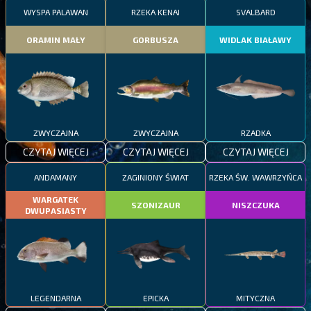
WYSPA PALAWAN
RZEKA KENAI
SVALBARD
ORAMIN MAŁY
GORBUSZA
WIDLAK BIAŁAWY
ZWYCZAJNA
ZWYCZAJNA
RZADKA
CZYTAJ WIĘCEJ
CZYTAJ WIĘCEJ
CZYTAJ WIĘCEJ
ANDAMANY
ZAGINIONY ŚWIAT
RZEKA ŚW. WAWRZYŃCA
WARGATEK
SZONIZAUR
NISZCZUKA
DWUPASIASTY
LEGENDARNA
EPICKA
MITYCZNA