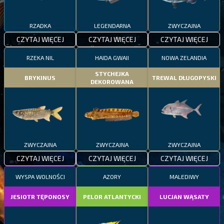
RZADKA
LEGENDARNA
ZWYCZAJNA
CZYTAJ WIĘCEJ
CZYTAJ WIĘCEJ
CZYTAJ WIĘCEJ
RZEKA NIL
HAIDA GWAII
NOWA ZELANDIA
STYCHEJKA
BRYKINUS
TREWAL DŁUGOPYSKI
DEKOROWANA
ZWYCZAJNA
ZWYCZAJNA
ZWYCZAJNA
CZYTAJ WIĘCEJ
CZYTAJ WIĘCEJ
CZYTAJ WIĘCEJ
WYSPA WOLNOŚCI
AZORY
MALEDIWY
JESIOTR TĘPONOSY
PELOR ATLANTYCKI
LUCJAN WĄSATY