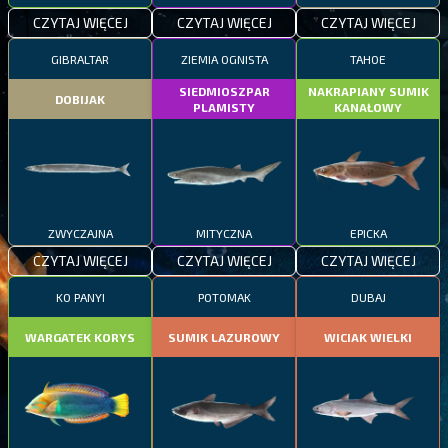
CZYTAJ WIĘCEJ
CZYTAJ WIĘCEJ
CZYTAJ WIĘCEJ
GIBRALTAR
ZIEMIA OGNISTA
TAHOE
SIEDMIOSZPAR
NAKRAPIANY SUMIK
DOBIJAK
PLAMISTY
KANAŁOWY
ZWYCZAJNA
MITYCZNA
EPICKA
CZYTAJ WIĘCEJ
CZYTAJ WIĘCEJ
CZYTAJ WIĘCEJ
KO PANYI
POTOMAK
DUBAJ
WARGATEK KORYS
SUMIK LAZUROWY
WICIAK WIELKI