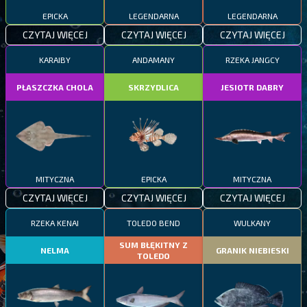
EPICKA
LEGENDARNA
LEGENDARNA
CZYTAJ WIĘCEJ
CZYTAJ WIĘCEJ
CZYTAJ WIĘCEJ
KARAIBY
ANDAMANY
RZEKA JANGCY
PŁASZCZKA CHOLA
SKRZYDLICA
JESIOTR DABRY
MITYCZNA
EPICKA
MITYCZNA
CZYTAJ WIĘCEJ
CZYTAJ WIĘCEJ
CZYTAJ WIĘCEJ
RZEKA KENAI
TOLEDO BEND
WULKANY
SUM BŁĘKITNY Z
NELMA
GRANIK NIEBIESKI
TOLEDO