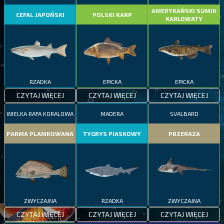
AMERYKAŃSKI SUMIK
CEFAL JAPOŃSKI
POLSKI KARP
KARŁOWATY
RZADKA
EPICKA
EPICKA
CZYTAJ WIĘCEJ
CZYTAJ WIĘCEJ
CZYTAJ WIĘCEJ
WIELKA RAFA KORALOWA
MADERA
SVALBARD
PARMA PLAMKOWANA
TYGRYS PIASKOWY
PRZERAZA
ZWYCZAJNA
RZADKA
ZWYCZAJNA
CZYTAJ WIĘCEJ
CZYTAJ WIĘCEJ
CZYTAJ WIĘCEJ