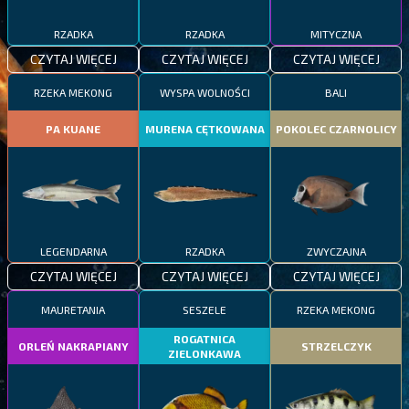
RZADKA
RZADKA
MITYCZNA
CZYTAJ WIĘCEJ
CZYTAJ WIĘCEJ
CZYTAJ WIĘCEJ
RZEKA MEKONG
WYSPA WOLNOŚCI
BALI
PA KUANE
MURENA CĘTKOWANA
POKOLEC CZARNOLICY
LEGENDARNA
RZADKA
ZWYCZAJNA
CZYTAJ WIĘCEJ
CZYTAJ WIĘCEJ
CZYTAJ WIĘCEJ
MAURETANIA
SESZELE
RZEKA MEKONG
ROGATNICA
ORLEŃ NAKRAPIANY
STRZELCZYK
ZIELONKAWA