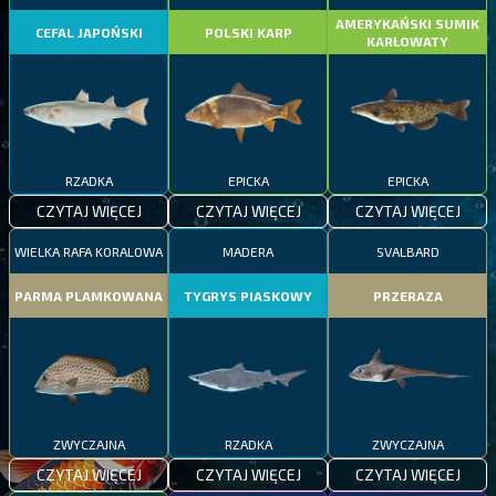
AMERYKAŃSKI SUMIK
CEFAL JAPOŃSKI
POLSKI KARP
KARŁOWATY
RZADKA
EPICKA
EPICKA
CZYTAJ WIĘCEJ
CZYTAJ WIĘCEJ
CZYTAJ WIĘCEJ
WIELKA RAFA KORALOWA
MADERA
SVALBARD
PARMA PLAMKOWANA
TYGRYS PIASKOWY
PRZERAZA
ZWYCZAJNA
RZADKA
ZWYCZAJNA
CZYTAJ WIĘCEJ
CZYTAJ WIĘCEJ
CZYTAJ WIĘCEJ