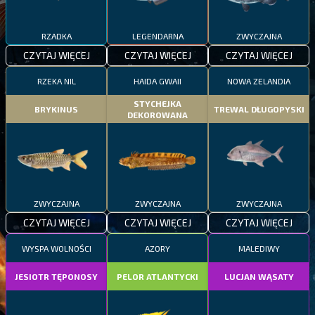
RZADKA
LEGENDARNA
ZWYCZAJNA
CZYTAJ WIĘCEJ
CZYTAJ WIĘCEJ
CZYTAJ WIĘCEJ
RZEKA NIL
HAIDA GWAII
NOWA ZELANDIA
STYCHEJKA
BRYKINUS
TREWAL DŁUGOPYSKI
DEKOROWANA
ZWYCZAJNA
ZWYCZAJNA
ZWYCZAJNA
CZYTAJ WIĘCEJ
CZYTAJ WIĘCEJ
CZYTAJ WIĘCEJ
WYSPA WOLNOŚCI
AZORY
MALEDIWY
JESIOTR TĘPONOSY
PELOR ATLANTYCKI
LUCJAN WĄSATY