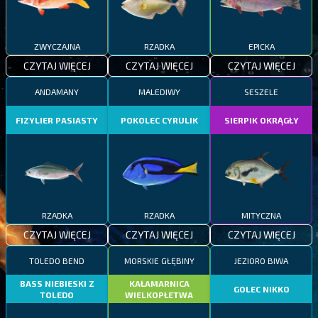
ZWYCZAJNA
RZADKA
EPICKA
CZYTAJ WIĘCEJ
CZYTAJ WIĘCEJ
CZYTAJ WIĘCEJ
ANDAMANY
MALEDIWY
SESZELE
FIZYLIER PASIASTY
POKOLEC CYRULIK
SIERPIK OKRĄGŁY
RZADKA
RZADKA
MITYCZNA
CZYTAJ WIĘCEJ
CZYTAJ WIĘCEJ
CZYTAJ WIĘCEJ
TOLEDO BEND
MORSKIE GŁĘBINY
JEZIORO BIWA
BASS NIEBIESKI Z
KAŁAMARNICA
GOLEC NIKKO
TOLEDO
WIELKOPŁETWA