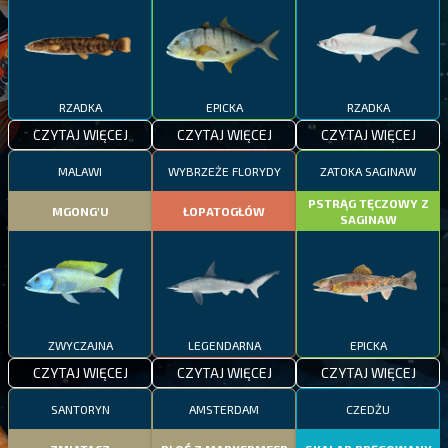
RZADKA
EPICKA
RZADKA
CZYTAJ WIĘCEJ
CZYTAJ WIĘCEJ
CZYTAJ WIĘCEJ
MALAWI
WYBRZEŻE FLORYDY
ZATOKA SAGINAW
PSTRĄG TĘCZOWY Z
MGONG'U
ŁOPATOGŁÓW
SAGINAW
ZWYCZAJNA
LEGENDARNA
EPICKA
CZYTAJ WIĘCEJ
CZYTAJ WIĘCEJ
CZYTAJ WIĘCEJ
SANTORYN
AMSTERDAM
CZEDŻU