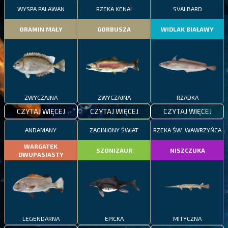
WYSPA PALAWAN
RZEKA KENAI
SVALBARD
ORAMIN MAŁY
GORBUSZA
WIDLAK BIAŁAWY
ZWYCZAJNA
ZWYCZAJNA
RZADKA
CZYTAJ WIĘCEJ
CZYTAJ WIĘCEJ
CZYTAJ WIĘCEJ
ANDAMANY
ZAGINIONY ŚWIAT
RZEKA ŚW. WAWRZYŃCA
WARGATEK
SZONIZAUR
NISZCZUKA
DWUPASIASTY
LEGENDARNA
EPICKA
MITYCZNA