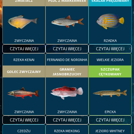
ZMIATACZ
PŁOĆ Z MARKERMEER
SKALAR PRĘGOWANY
ZWYCZAJNA
ZWYCZAJNA
RZADKA
CZYTAJ WIĘCEJ
CZYTAJ WIĘCEJ
CZYTAJ WIĘCEJ
RZEKA KENAI
FERNANDO DE NORONHA
WIELKIE JEZIORA
GRANIEC
SZCZUPAK
GOLEC ZWYCZAJNY
JASNOBRZUCHY
CĘTKOWANY
ZWYCZAJNA
ZWYCZAJNA
EPICKA
CZYTAJ WIĘCEJ
CZYTAJ WIĘCEJ
CZYTAJ WIĘCEJ
CZEDŻU
RZEKA MEKONG
JEZIORO WHITNEY