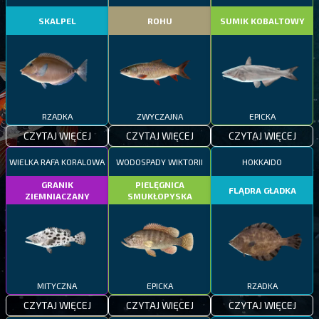
SKALPEL
ROHU
SUMIK KOBALTOWY
RZADKA
ZWYCZAJNA
EPICKA
CZYTAJ WIĘCEJ
CZYTAJ WIĘCEJ
CZYTAJ WIĘCEJ
WIELKA RAFA KORALOWA
WODOSPADY WIKTORII
HOKKAIDO
GRANIK
PIELĘGNICA
FLĄDRA GŁADKA
ZIEMNIACZANY
SMUKŁOPYSKA
MITYCZNA
EPICKA
RZADKA
CZYTAJ WIĘCEJ
CZYTAJ WIĘCEJ
CZYTAJ WIĘCEJ