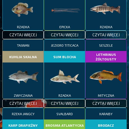
RZADKA
EPICKA
RZADKA
CZYTAJ WIĘCEJ
CZYTAJ WIĘCEJ
CZYTAJ WIĘCEJ
TAJWAN
JEZIORO TITICACA
SESZELE
LETHRINUS
KUHLIA SKALNA
SUM BLOCHA
ŻÓŁTOUSTY
ZWYCZAJNA
RZADKA
MITYCZNA
CZYTAJ WIĘCEJ
CZYTAJ WIĘCEJ
CZYTAJ WIĘCEJ
RZEKA JANGCY
SVALBARD
KARAIBY
KARP DRAPIEŻNY
BROSMA ATLANTYCKA
BRODACZ