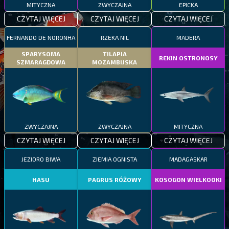
MITYCZNA
ZWYCZAJNA
EPICKA
CZYTAJ WIĘCEJ
CZYTAJ WIĘCEJ
CZYTAJ WIĘCEJ
FERNANDO DE NORONHA
RZEKA NIL
MADERA
SPARYSOMA
TILAPIA
REKIN OSTRONOSY
SZMARAGDOWA
MOZAMBIJSKA
ZWYCZAJNA
ZWYCZAJNA
MITYCZNA
CZYTAJ WIĘCEJ
CZYTAJ WIĘCEJ
CZYTAJ WIĘCEJ
JEZIORO BIWA
ZIEMIA OGNISTA
MADAGASKAR
HASU
PAGRUS RÓŻOWY
KOSOGON WIELKOOKI