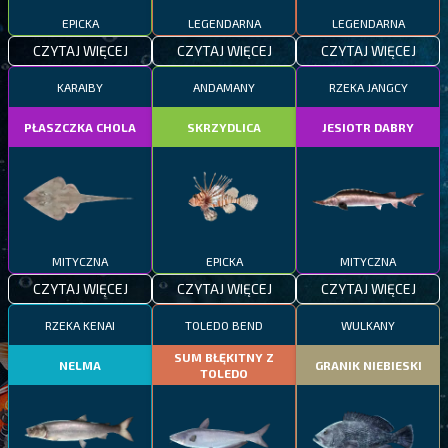
EPICKA
LEGENDARNA
LEGENDARNA
CZYTAJ WIĘCEJ
CZYTAJ WIĘCEJ
CZYTAJ WIĘCEJ
KARAIBY
ANDAMANY
RZEKA JANGCY
PŁASZCZKA CHOLA
SKRZYDLICA
JESIOTR DABRY
MITYCZNA
EPICKA
MITYCZNA
CZYTAJ WIĘCEJ
CZYTAJ WIĘCEJ
CZYTAJ WIĘCEJ
RZEKA KENAI
TOLEDO BEND
WULKANY
SUM BŁĘKITNY Z
NELMA
GRANIK NIEBIESKI
TOLEDO