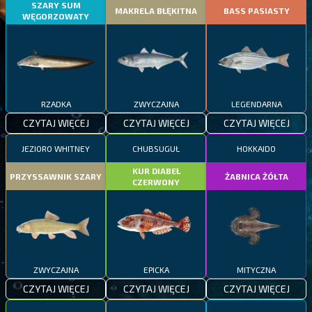
SZARY SUM
MAKRELA BŁĘKITNA
BASS PASIASTY
WĘGORZOWATY
RZADKA
ZWYCZAJNA
LEGENDARNA
CZYTAJ WIĘCEJ
CZYTAJ WIĘCEJ
CZYTAJ WIĘCEJ
JEZIORO WHITNEY
CHUBSUGUŁ
HOKKAIDO
KUR DIABEŁ
PRZYSSAWNIK SZARY
ŻABNICA ŻÓŁTA
CZERWONY
ZWYCZAJNA
EPICKA
MITYCZNA
CZYTAJ WIĘCEJ
CZYTAJ WIĘCEJ
CZYTAJ WIĘCEJ