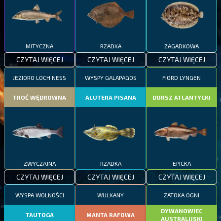
MITYCZNA
RZADKA
ZAGADKOWA
CZYTAJ WIĘCEJ
CZYTAJ WIĘCEJ
CZYTAJ WIĘCEJ
JEZIORO LOCH NESS
WYSPY GALAPAGOS
FIORD LYNGEN
TROĆ WĘDROWNA
ALUTERA PISANA
DORSZ ATLANTYCKI
ZWYCZAJNA
RZADKA
EPICKA
CZYTAJ WIĘCEJ
CZYTAJ WIĘCEJ
CZYTAJ WIĘCEJ
WYSPA WOLNOŚCI
WULKANY
ZATOKA OGNI
DYWANOWIEC
TAUTOGA
MANTA RAFOWA
AUSTRALIJSKI