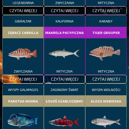
LEGENDARNA
ZWYCZAJNA
MITYCZNA
CZYTAJ WIĘCEJ
CZYTAJ WIĘCEJ
CZYTAJ WIĘCEJ
GIBRALTAR
KALIFORNIA
KARAIBY
ZĘBACZ CABRILLA
MAKRELA PACYFICZNA
TIGER GROUPER
ZWYCZAJNA
MITYCZNA
MITYCZNA
CZYTAJ WIĘCEJ
CZYTAJ WIĘCEJ
CZYTAJ WIĘCEJ
WYSPY GALAPAGOS
ZAGINIONY ŚWIAT
WYSPA WOLNOŚCI
PAROTKA MODRA
ŁOSOŚ SZABLOZĘBNY
ALOZA NIEBIESKA