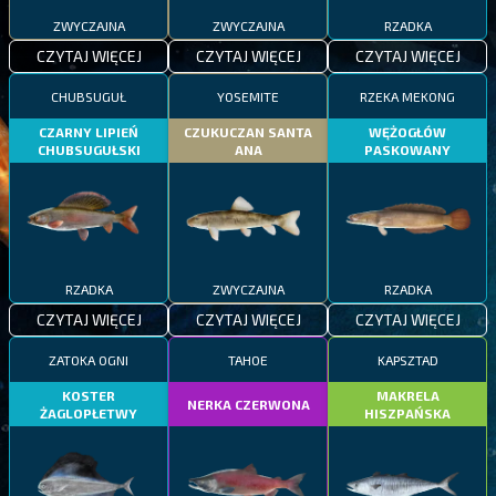
ZWYCZAJNA
ZWYCZAJNA
RZADKA
CZYTAJ WIĘCEJ
CZYTAJ WIĘCEJ
CZYTAJ WIĘCEJ
CHUBSUGUŁ
YOSEMITE
RZEKA MEKONG
CZARNY LIPIEŃ
CZUKUCZAN SANTA
WĘŻOGŁÓW
CHUBSUGUŁSKI
ANA
PASKOWANY
RZADKA
ZWYCZAJNA
RZADKA
CZYTAJ WIĘCEJ
CZYTAJ WIĘCEJ
CZYTAJ WIĘCEJ
ZATOKA OGNI
TAHOE
KAPSZTAD
KOSTER
MAKRELA
NERKA CZERWONA
ŻAGLOPŁETWY
HISZPAŃSKA