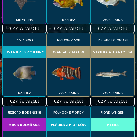
MITYCZNA
RZADKA
ZWYCZAJNA
CZYTAJ WIĘCEJ
CZYTAJ WIĘCEJ
CZYTAJ WIĘCEJ
MALEDIWY
MADAGASKAR
JEZIORA PATAGONII
USTNICZEK ZMIENNY
WARGACZ MAORI
STYNKA ATLANTYCKA
RZADKA
ZWYCZAJNA
ZWYCZAJNA
CZYTAJ WIĘCEJ
CZYTAJ WIĘCEJ
CZYTAJ WIĘCEJ
JEZIORO BODEŃSKIE
PÓŁNOCNE FIORDY
FIORD LYNGEN
SIEJA BODEŃSKA
FLĄDRA Z FIORDÓW
PTERA