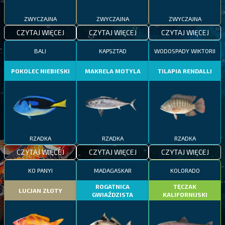
ZWYCZAJNA
ZWYCZAJNA
ZWYCZAJNA
CZYTAJ WIĘCEJ
CZYTAJ WIĘCEJ
CZYTAJ WIĘCEJ
BALI
KAPSZTAD
WODOSPADY WIKTORII
POKOLEC NIEBIESKI
MAKRELA MOTYLA
TILAPIA RENDALLI
RZADKA
RZADKA
RZADKA
CZYTAJ WIĘCEJ
CZYTAJ WIĘCEJ
CZYTAJ WIĘCEJ
KO PANYI
MADAGASKAR
KOLORADO
ROGATNICA
TĘCZAK
LUCJAN ZŁOTY
GWIAŹDZISTA
KALIFORNIJSKI