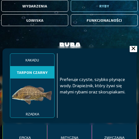
WYDARZENIA
RYBY
ŁOWISKA
FUNKCJONALNOŚCI
Ryba
KAKADU
FILTRY
TARPON CZARNY
Preferuje czyste, szybko płynące
MALAWI
PÓŁNOCNE FIORDY
WYSPY GALAPAGOS
wody. Drapieżnik, który żywi się
małymi rybami oraz skorupiakami.
BODIAN
PYSZCZAK ZACHODNI
LING
MEKSYKAŃSKI
RZADKA
EPICKA
MITYCZNA
ZWYCZAJNA