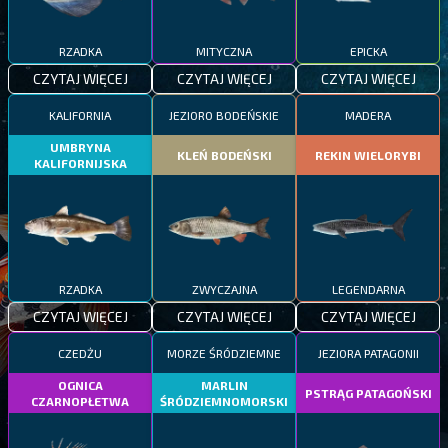
RZADKA
MITYCZNA
EPICKA
CZYTAJ WIĘCEJ
CZYTAJ WIĘCEJ
CZYTAJ WIĘCEJ
KALIFORNIA
JEZIORO BODEŃSKIE
MADERA
UMBRYNA
KLEŃ BODEŃSKI
REKIN WIELORYBI
KALIFORNIJSKA
RZADKA
ZWYCZAJNA
LEGENDARNA
CZYTAJ WIĘCEJ
CZYTAJ WIĘCEJ
CZYTAJ WIĘCEJ
CZEDŻU
MORZE ŚRÓDZIEMNE
JEZIORA PATAGONII
OGNICA
MARLIN
PSTRĄG PATAGOŃSKI
CZARNOPŁETWA
ŚRÓDZIEMNOMORSKI