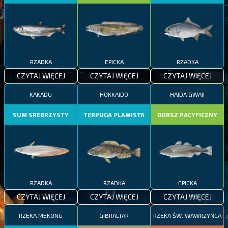
RZADKA
EPICKA
RZADKA
CZYTAJ WIĘCEJ
CZYTAJ WIĘCEJ
CZYTAJ WIĘCEJ
KAKADU
HOKKAIDO
HAIDA GWAII
SUM SREBRZYSTY
TERPUGA PLAMISTA
DORSZ PACYFICZNY
RZADKA
RZADKA
EPICKA
CZYTAJ WIĘCEJ
CZYTAJ WIĘCEJ
CZYTAJ WIĘCEJ
RZEKA MEKONG
GIBRALTAR
RZEKA ŚW. WAWRZYŃCA