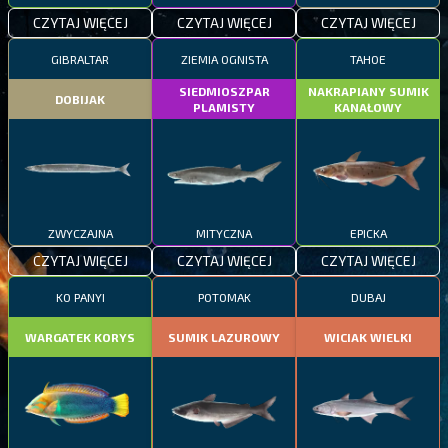
CZYTAJ WIĘCEJ
CZYTAJ WIĘCEJ
CZYTAJ WIĘCEJ
GIBRALTAR
ZIEMIA OGNISTA
TAHOE
SIEDMIOSZPAR
NAKRAPIANY SUMIK
DOBIJAK
PLAMISTY
KANAŁOWY
ZWYCZAJNA
MITYCZNA
EPICKA
CZYTAJ WIĘCEJ
CZYTAJ WIĘCEJ
CZYTAJ WIĘCEJ
KO PANYI
POTOMAK
DUBAJ
WARGATEK KORYS
SUMIK LAZUROWY
WICIAK WIELKI