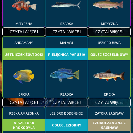
MITYCZNA
RZADKA
MITYCZNA
CZYTAJ WIĘCEJ
CZYTAJ WIĘCEJ
CZYTAJ WIĘCEJ
ANDAMANY
MALAWI
JEZIORO BIWA
USTNICZEK ŻÓŁTOOKI
PIELĘGNICA PAPUZIA
GOLEC SZCZELINOWY
EPICKA
RZADKA
EPICKA
CZYTAJ WIĘCEJ
CZYTAJ WIĘCEJ
CZYTAJ WIĘCEJ
RZEKA AMAZONKA
JEZIORO BODEŃSKIE
ZATOKA SAGINAW
NISZCZUKA
CZUKUCZAN ANA Z
GOLEC JEZIORNY
KROKODYLA
SAGINAW