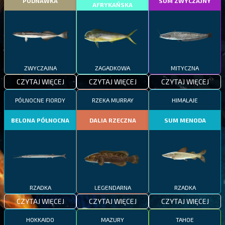
PODNAWKA
SUM ZWYCZAJNY
AFRYKAŃSKA
ZWYCZAJNA
ZAGADKOWA
MITYCZNA
CZYTAJ WIĘCEJ
CZYTAJ WIĘCEJ
CZYTAJ WIĘCEJ
PÓŁNOCNE FIORDY
RZEKA MURRAY
HIMALAJE
BELONA PÓŁNOCNA
DALIA RZECZNA
SUM MENODA
RZADKA
LEGENDARNA
RZADKA
CZYTAJ WIĘCEJ
CZYTAJ WIĘCEJ
CZYTAJ WIĘCEJ
HOKKAIDO
MAZURY
TAHOE