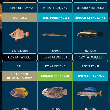
GROBLA OLBRZYMA
MORSKIE GŁĘBINY
JEZIORO NIKARAGUA
KAPROSZ
REKIN FOREMKOWY
ŚPIOCH CĘTKOWANY
ZWYCZAJNA
RZADKA
RZADKA
CZYTAJ WIĘCEJ
CZYTAJ WIĘCEJ
CZYTAJ WIĘCEJ
BALI
RZEKA MEKONG
RZEKA KENAI
USTNICZEK
GURAMI OLBRZYMI
LIPIEŃ ARKTYCZNY
BŁĘKITNOGŁOWY
ZWYCZAJNA
EPICKA
RZADKA