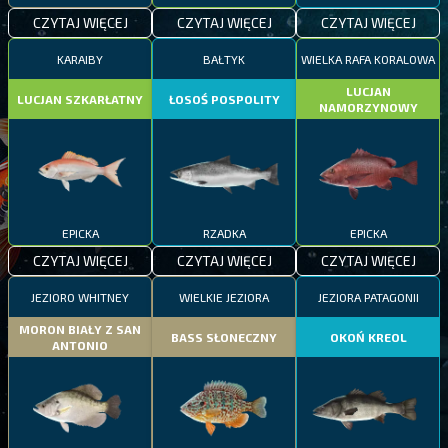
CZYTAJ WIĘCEJ
CZYTAJ WIĘCEJ
CZYTAJ WIĘCEJ
KARAIBY
BAŁTYK
WIELKA RAFA KORALOWA
LUCJAN
LUCJAN SZKARŁATNY
ŁOSOŚ POSPOLITY
NAMORZYNOWY
EPICKA
RZADKA
EPICKA
CZYTAJ WIĘCEJ
CZYTAJ WIĘCEJ
CZYTAJ WIĘCEJ
JEZIORO WHITNEY
WIELKIE JEZIORA
JEZIORA PATAGONII
MORON BIAŁY Z SAN
BASS SŁONECZNY
OKOŃ KREOL
ANTONIO