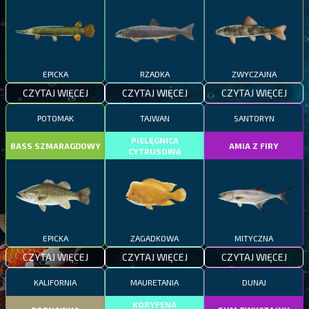
EPICKA
RZADKA
ZWYCZAJNA
CZYTAJ WIĘCEJ
CZYTAJ WIĘCEJ
CZYTAJ WIĘCEJ
POTOMAK
TAJWAN
SANTORYN
PIELĘGNICA
BASS SZMARAGDOWY
AMIA Z FIRY
CYTRUSOWA
EPICKA
ZAGADKOWA
MITYCZNA
CZYTAJ WIĘCEJ
CZYTAJ WIĘCEJ
CZYTAJ WIĘCEJ
KALIFORNIA
MAURETANIA
DUNAJ
KORYFENA