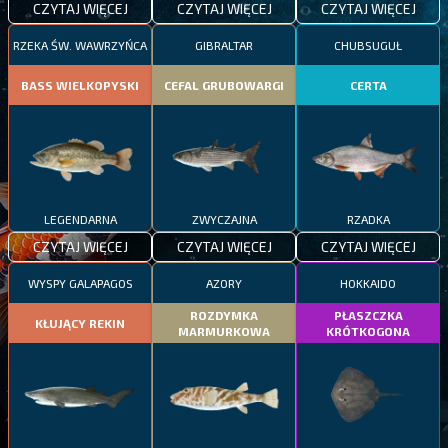
CZYTAJ WIĘCEJ
CZYTAJ WIĘCEJ
CZYTAJ WIĘCEJ
RZEKA ŚW. WAWRZYŃCA
GIBRALTAR
CHUBSUGUŁ
BASS WIELKOPYSKI
CEFAL GRUBOWARGI
CERTA
LEGENDARNA
ZWYCZAJNA
RZADKA
CZYTAJ WIĘCEJ
CZYTAJ WIĘCEJ
CZYTAJ WIĘCEJ
WYSPY GALAPAGOS
AZORY
HOKKAIDO
ROZDYMKA
PŁASZCZKA
KŁUJĄCY REKIN
MARMURKOWA
KRÓTKOGONA