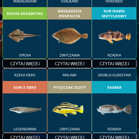
MADAGASKAR
SVALBARD
HOKKAIDO
NIEGŁADZICA
KUR DIABEŁ
ROCHA AKSAMITNA
POSPOLITA
MOTYLKOWY
EPICKA
ZWYCZAJNA
RZADKA
CZYTAJ WIĘCEJ
CZYTAJ WIĘCEJ
CZYTAJ WIĘCEJ
RZEKA EBRO
MALAWI
GROBLA OLBRZYMA
SUM Z EBRO
PYSZCZAK ZŁOTY
SKABER
LEGENDARNA
ZWYCZAJNA
RZADKA
CZYTAJ WIĘCEJ
CZYTAJ WIĘCEJ
CZYTAJ WIĘCEJ