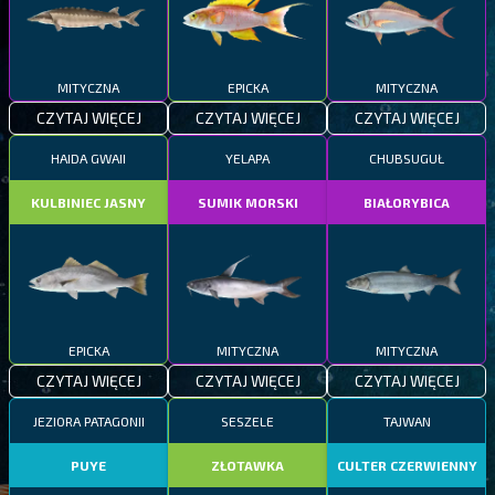
MITYCZNA
EPICKA
MITYCZNA
CZYTAJ WIĘCEJ
CZYTAJ WIĘCEJ
CZYTAJ WIĘCEJ
HAIDA GWAII
YELAPA
CHUBSUGUŁ
KULBINIEC JASNY
SUMIK MORSKI
BIAŁORYBICA
EPICKA
MITYCZNA
MITYCZNA
CZYTAJ WIĘCEJ
CZYTAJ WIĘCEJ
CZYTAJ WIĘCEJ
JEZIORA PATAGONII
SESZELE
TAJWAN
PUYE
ZŁOTAWKA
CULTER CZERWIENNY