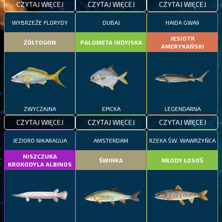
CZYTAJ WIĘCEJ
CZYTAJ WIĘCEJ
CZYTAJ WIĘCEJ
WYBRZEŻE FLORYDY
DUBAJ
HAIDA GWAII
JESIOTR
ŻÓŁTOGON
PALOMETA INDYJSKA
AMERYKAŃSKI
ZWYCZAJNA
EPICKA
LEGENDARNA
CZYTAJ WIĘCEJ
CZYTAJ WIĘCEJ
CZYTAJ WIĘCEJ
JEZIORO NIKARAGUA
AMSTERDAM
RZEKA ŚW. WAWRZYŃCA
NISZCZUKA
ŚWINKA
MŁODY ŁOSOŚ
KROKODYLA ALBINOS