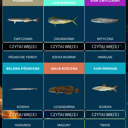
PODNAWKA
SUM ZWYCZAJNY
AFRYKAŃSKA
ZWYCZAJNA
ZAGADKOWA
MITYCZNA
CZYTAJ WIĘCEJ
CZYTAJ WIĘCEJ
CZYTAJ WIĘCEJ
PÓŁNOCNE FIORDY
RZEKA MURRAY
HIMALAJE
BELONA PÓŁNOCNA
DALIA RZECZNA
SUM MENODA
RZADKA
LEGENDARNA
RZADKA
CZYTAJ WIĘCEJ
CZYTAJ WIĘCEJ
CZYTAJ WIĘCEJ
HOKKAIDO
MAZURY
TAHOE