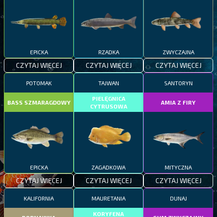
EPICKA
RZADKA
ZWYCZAJNA
CZYTAJ WIĘCEJ
CZYTAJ WIĘCEJ
CZYTAJ WIĘCEJ
POTOMAK
TAJWAN
SANTORYN
PIELĘGNICA
BASS SZMARAGDOWY
AMIA Z FIRY
CYTRUSOWA
EPICKA
ZAGADKOWA
MITYCZNA
CZYTAJ WIĘCEJ
CZYTAJ WIĘCEJ
CZYTAJ WIĘCEJ
KALIFORNIA
MAURETANIA
DUNAJ
KORYFENA