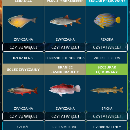
ZMIATACZ
PŁOĆ Z MARKERMEER
SKALAR PRĘGOWANY
ZWYCZAJNA
ZWYCZAJNA
RZADKA
CZYTAJ WIĘCEJ
CZYTAJ WIĘCEJ
CZYTAJ WIĘCEJ
RZEKA KENAI
FERNANDO DE NORONHA
WIELKIE JEZIORA
GRANIEC
SZCZUPAK
GOLEC ZWYCZAJNY
JASNOBRZUCHY
CĘTKOWANY
ZWYCZAJNA
ZWYCZAJNA
EPICKA
CZYTAJ WIĘCEJ
CZYTAJ WIĘCEJ
CZYTAJ WIĘCEJ
CZEDŻU
RZEKA MEKONG
JEZIORO WHITNEY