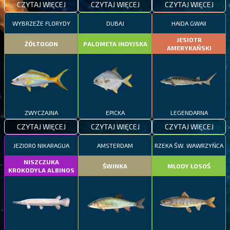
CZYTAJ WIĘCEJ
CZYTAJ WIĘCEJ
CZYTAJ WIĘCEJ
WYBRZEŻE FLORYDY
DUBAJ
HAIDA GWAII
JESIOTR
ŻÓŁTOGON
PALOMETA INDYJSKA
AMERYKAŃSKI
ZWYCZAJNA
EPICKA
LEGENDARNA
CZYTAJ WIĘCEJ
CZYTAJ WIĘCEJ
CZYTAJ WIĘCEJ
JEZIORO NIKARAGUA
AMSTERDAM
RZEKA ŚW. WAWRZYŃCA
NISZCZUKA
ŚWINKA
MŁODY ŁOSOŚ
KROKODYLA ALBINOS