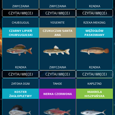
ZWYCZAJNA
ZWYCZAJNA
RZADKA
CZYTAJ WIĘCEJ
CZYTAJ WIĘCEJ
CZYTAJ WIĘCEJ
CHUBSUGUŁ
YOSEMITE
RZEKA MEKONG
CZARNY LIPIEŃ
CZUKUCZAN SANTA
WĘŻOGŁÓW
CHUBSUGUŁSKI
ANA
PASKOWANY
RZADKA
ZWYCZAJNA
RZADKA
CZYTAJ WIĘCEJ
CZYTAJ WIĘCEJ
CZYTAJ WIĘCEJ
ZATOKA OGNI
TAHOE
KAPSZTAD
KOSTER
MAKRELA
NERKA CZERWONA
ŻAGLOPŁETWY
HISZPAŃSKA