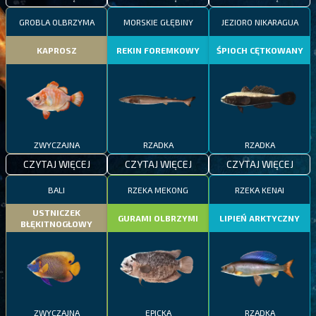
GROBLA OLBRZYMA
MORSKIE GŁĘBINY
JEZIORO NIKARAGUA
KAPROSZ
REKIN FOREMKOWY
ŚPIOCH CĘTKOWANY
ZWYCZAJNA
RZADKA
RZADKA
CZYTAJ WIĘCEJ
CZYTAJ WIĘCEJ
CZYTAJ WIĘCEJ
BALI
RZEKA MEKONG
RZEKA KENAI
USTNICZEK
GURAMI OLBRZYMI
LIPIEŃ ARKTYCZNY
BŁĘKITNOGŁOWY
ZWYCZAJNA
EPICKA
RZADKA