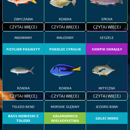
ZWYCZAJNA
RZADKA
EPICKA
CZYTAJ WIĘCEJ
CZYTAJ WIĘCEJ
CZYTAJ WIĘCEJ
ANDAMANY
MALEDIWY
SESZELE
FIZYLIER PASIASTY
POKOLEC CYRULIK
SIERPIK OKRĄGŁY
RZADKA
RZADKA
MITYCZNA
CZYTAJ WIĘCEJ
CZYTAJ WIĘCEJ
CZYTAJ WIĘCEJ
TOLEDO BEND
MORSKIE GŁĘBINY
JEZIORO BIWA
BASS NIEBIESKI Z
KAŁAMARNICA
GOLEC NIKKO
TOLEDO
WIELKOPŁETWA