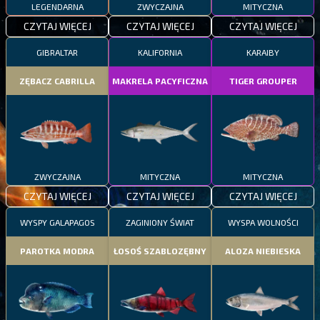
LEGENDARNA
ZWYCZAJNA
MITYCZNA
CZYTAJ WIĘCEJ
CZYTAJ WIĘCEJ
CZYTAJ WIĘCEJ
GIBRALTAR
KALIFORNIA
KARAIBY
ZĘBACZ CABRILLA
MAKRELA PACYFICZNA
TIGER GROUPER
ZWYCZAJNA
MITYCZNA
MITYCZNA
CZYTAJ WIĘCEJ
CZYTAJ WIĘCEJ
CZYTAJ WIĘCEJ
WYSPY GALAPAGOS
ZAGINIONY ŚWIAT
WYSPA WOLNOŚCI
PAROTKA MODRA
ŁOSOŚ SZABLOZĘBNY
ALOZA NIEBIESKA