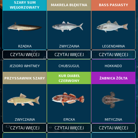
SZARY SUM
MAKRELA BŁĘKITNA
BASS PASIASTY
WĘGORZOWATY
RZADKA
ZWYCZAJNA
LEGENDARNA
CZYTAJ WIĘCEJ
CZYTAJ WIĘCEJ
CZYTAJ WIĘCEJ
JEZIORO WHITNEY
CHUBSUGUŁ
HOKKAIDO
KUR DIABEŁ
PRZYSSAWNIK SZARY
ŻABNICA ŻÓŁTA
CZERWONY
ZWYCZAJNA
EPICKA
MITYCZNA
CZYTAJ WIĘCEJ
CZYTAJ WIĘCEJ
CZYTAJ WIĘCEJ