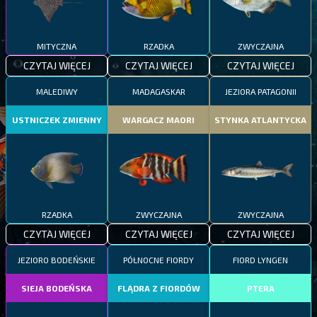
MITYCZNA
RZADKA
ZWYCZAJNA
CZYTAJ WIĘCEJ
CZYTAJ WIĘCEJ
CZYTAJ WIĘCEJ
MALEDIWY
MADAGASKAR
JEZIORA PATAGONII
USTNICZEK ZMIENNY
WARGACZ MAORI
STYNKA ATLANTYCKA
RZADKA
ZWYCZAJNA
ZWYCZAJNA
CZYTAJ WIĘCEJ
CZYTAJ WIĘCEJ
CZYTAJ WIĘCEJ
JEZIORO BODEŃSKIE
PÓŁNOCNE FIORDY
FIORD LYNGEN
SIEJA BODEŃSKA
FLĄDRA Z FIORDÓW
PTERA