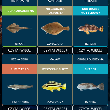
MADAGASKAR
SVALBARD
HOKKAIDO
NIEGŁADZICA
KUR DIABEŁ
ROCHA AKSAMITNA
POSPOLITA
MOTYLKOWY
EPICKA
ZWYCZAJNA
RZADKA
CZYTAJ WIĘCEJ
CZYTAJ WIĘCEJ
CZYTAJ WIĘCEJ
RZEKA EBRO
MALAWI
GROBLA OLBRZYMA
SUM Z EBRO
PYSZCZAK ZŁOTY
SKABER
LEGENDARNA
ZWYCZAJNA
RZADKA
CZYTAJ WIĘCEJ
CZYTAJ WIĘCEJ
CZYTAJ WIĘCEJ