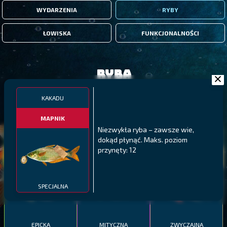
WYDARZENIA
RYBY
ŁOWISKA
FUNKCJONALNOŚCI
Ryba
KAKADU
FILTRY
MAPNIK
Niezwykła ryba – zawsze wie,
MALAWI
PÓŁNOCNE FIORDY
WYSPY GALAPAGOS
dokąd płynąć. Maks. poziom
przynęty: 12
BODIAN
PYSZCZAK ZACHODNI
LING
MEKSYKAŃSKI
SPECJALNA
EPICKA
MITYCZNA
ZWYCZAJNA