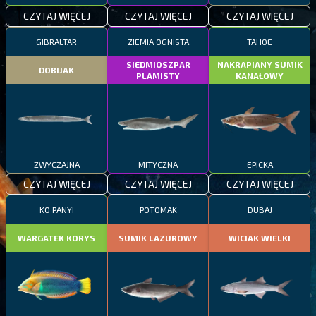
CZYTAJ WIĘCEJ
CZYTAJ WIĘCEJ
CZYTAJ WIĘCEJ
GIBRALTAR
ZIEMIA OGNISTA
TAHOE
SIEDMIOSZPAR
NAKRAPIANY SUMIK
DOBIJAK
PLAMISTY
KANAŁOWY
ZWYCZAJNA
MITYCZNA
EPICKA
CZYTAJ WIĘCEJ
CZYTAJ WIĘCEJ
CZYTAJ WIĘCEJ
KO PANYI
POTOMAK
DUBAJ
WARGATEK KORYS
SUMIK LAZUROWY
WICIAK WIELKI