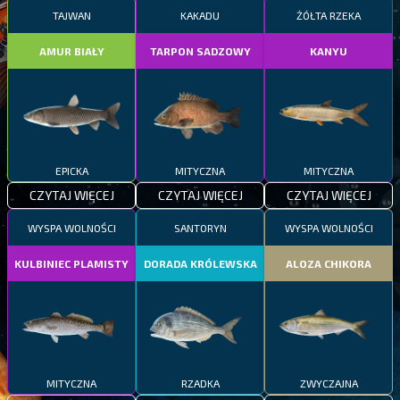
TAJWAN
KAKADU
ŻÓŁTA RZEKA
AMUR BIAŁY
TARPON SADZOWY
KANYU
EPICKA
MITYCZNA
MITYCZNA
CZYTAJ WIĘCEJ
CZYTAJ WIĘCEJ
CZYTAJ WIĘCEJ
WYSPA WOLNOŚCI
SANTORYN
WYSPA WOLNOŚCI
KULBINIEC PLAMISTY
DORADA KRÓLEWSKA
ALOZA CHIKORA
MITYCZNA
RZADKA
ZWYCZAJNA