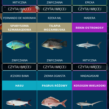
MITYCZNA
ZWYCZAJNA
EPICKA
CZYTAJ WIĘCEJ
CZYTAJ WIĘCEJ
CZYTAJ WIĘCEJ
FERNANDO DE NORONHA
RZEKA NIL
MADERA
SPARYSOMA
TILAPIA
REKIN OSTRONOSY
SZMARAGDOWA
MOZAMBIJSKA
ZWYCZAJNA
ZWYCZAJNA
MITYCZNA
CZYTAJ WIĘCEJ
CZYTAJ WIĘCEJ
CZYTAJ WIĘCEJ
JEZIORO BIWA
ZIEMIA OGNISTA
MADAGASKAR
HASU
PAGRUS RÓŻOWY
KOSOGON WIELKOOKI