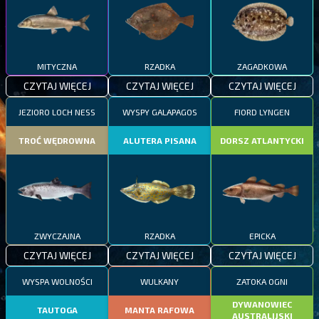
MITYCZNA
RZADKA
ZAGADKOWA
CZYTAJ WIĘCEJ
CZYTAJ WIĘCEJ
CZYTAJ WIĘCEJ
JEZIORO LOCH NESS
WYSPY GALAPAGOS
FIORD LYNGEN
TROĆ WĘDROWNA
ALUTERA PISANA
DORSZ ATLANTYCKI
ZWYCZAJNA
RZADKA
EPICKA
CZYTAJ WIĘCEJ
CZYTAJ WIĘCEJ
CZYTAJ WIĘCEJ
WYSPA WOLNOŚCI
WULKANY
ZATOKA OGNI
DYWANOWIEC
TAUTOGA
MANTA RAFOWA
AUSTRALIJSKI