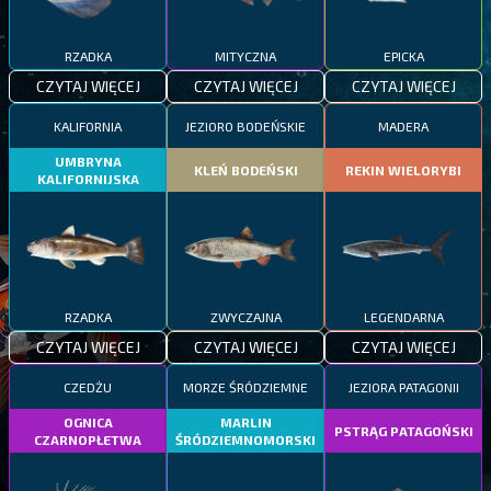
RZADKA
MITYCZNA
EPICKA
CZYTAJ WIĘCEJ
CZYTAJ WIĘCEJ
CZYTAJ WIĘCEJ
KALIFORNIA
JEZIORO BODEŃSKIE
MADERA
UMBRYNA
KLEŃ BODEŃSKI
REKIN WIELORYBI
KALIFORNIJSKA
RZADKA
ZWYCZAJNA
LEGENDARNA
CZYTAJ WIĘCEJ
CZYTAJ WIĘCEJ
CZYTAJ WIĘCEJ
CZEDŻU
MORZE ŚRÓDZIEMNE
JEZIORA PATAGONII
OGNICA
MARLIN
PSTRĄG PATAGOŃSKI
CZARNOPŁETWA
ŚRÓDZIEMNOMORSKI