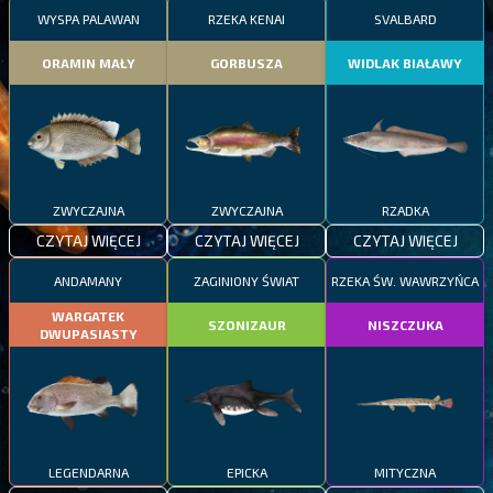
WYSPA PALAWAN
RZEKA KENAI
SVALBARD
ORAMIN MAŁY
GORBUSZA
WIDLAK BIAŁAWY
ZWYCZAJNA
ZWYCZAJNA
RZADKA
CZYTAJ WIĘCEJ
CZYTAJ WIĘCEJ
CZYTAJ WIĘCEJ
ANDAMANY
ZAGINIONY ŚWIAT
RZEKA ŚW. WAWRZYŃCA
WARGATEK
SZONIZAUR
NISZCZUKA
DWUPASIASTY
LEGENDARNA
EPICKA
MITYCZNA