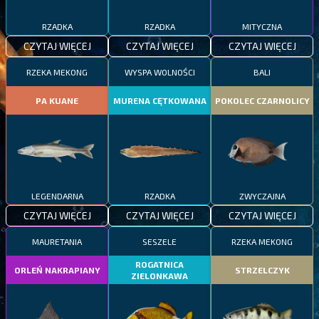
RZADKA
RZADKA
MITYCZNA
CZYTAJ WIĘCEJ
CZYTAJ WIĘCEJ
CZYTAJ WIĘCEJ
RZEKA MEKONG
WYSPA WOLNOŚCI
BALI
PA KUANE
MURENA CĘTKOWANA
POKOLEC CZARNOLICY
LEGENDARNA
RZADKA
ZWYCZAJNA
CZYTAJ WIĘCEJ
CZYTAJ WIĘCEJ
CZYTAJ WIĘCEJ
MAURETANIA
SESZELE
RZEKA MEKONG
ROGATNICA
ORLEŃ NAKRAPIANY
STRZELCZYK
ZIELONKAWA