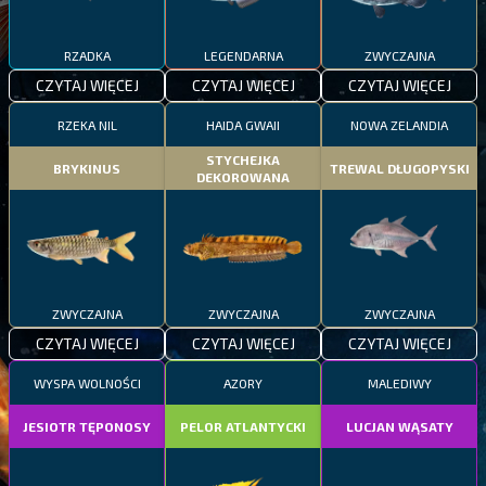
RZADKA
LEGENDARNA
ZWYCZAJNA
CZYTAJ WIĘCEJ
CZYTAJ WIĘCEJ
CZYTAJ WIĘCEJ
RZEKA NIL
HAIDA GWAII
NOWA ZELANDIA
STYCHEJKA
BRYKINUS
TREWAL DŁUGOPYSKI
DEKOROWANA
ZWYCZAJNA
ZWYCZAJNA
ZWYCZAJNA
CZYTAJ WIĘCEJ
CZYTAJ WIĘCEJ
CZYTAJ WIĘCEJ
WYSPA WOLNOŚCI
AZORY
MALEDIWY
JESIOTR TĘPONOSY
PELOR ATLANTYCKI
LUCJAN WĄSATY