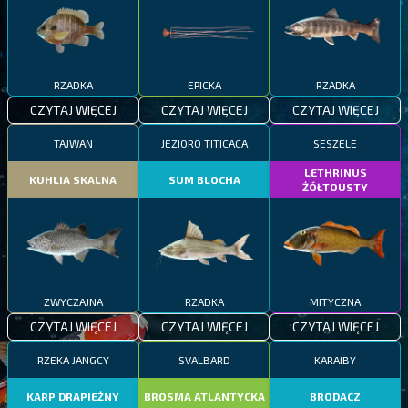
RZADKA
EPICKA
RZADKA
CZYTAJ WIĘCEJ
CZYTAJ WIĘCEJ
CZYTAJ WIĘCEJ
TAJWAN
JEZIORO TITICACA
SESZELE
LETHRINUS
KUHLIA SKALNA
SUM BLOCHA
ŻÓŁTOUSTY
ZWYCZAJNA
RZADKA
MITYCZNA
CZYTAJ WIĘCEJ
CZYTAJ WIĘCEJ
CZYTAJ WIĘCEJ
RZEKA JANGCY
SVALBARD
KARAIBY
KARP DRAPIEŻNY
BROSMA ATLANTYCKA
BRODACZ