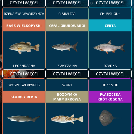
CZYTAJ WIĘCEJ
CZYTAJ WIĘCEJ
CZYTAJ WIĘCEJ
RZEKA ŚW. WAWRZYŃCA
GIBRALTAR
CHUBSUGUŁ
BASS WIELKOPYSKI
CEFAL GRUBOWARGI
CERTA
LEGENDARNA
ZWYCZAJNA
RZADKA
CZYTAJ WIĘCEJ
CZYTAJ WIĘCEJ
CZYTAJ WIĘCEJ
WYSPY GALAPAGOS
AZORY
HOKKAIDO
ROZDYMKA
PŁASZCZKA
KŁUJĄCY REKIN
MARMURKOWA
KRÓTKOGONA