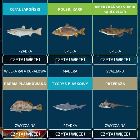
AMERYKAŃSKI SUMIK
CEFAL JAPOŃSKI
POLSKI KARP
KARŁOWATY
RZADKA
EPICKA
EPICKA
CZYTAJ WIĘCEJ
CZYTAJ WIĘCEJ
CZYTAJ WIĘCEJ
WIELKA RAFA KORALOWA
MADERA
SVALBARD
PARMA PLAMKOWANA
TYGRYS PIASKOWY
PRZERAZA
ZWYCZAJNA
RZADKA
ZWYCZAJNA
CZYTAJ WIĘCEJ
CZYTAJ WIĘCEJ
CZYTAJ WIĘCEJ