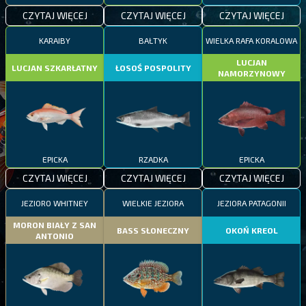
CZYTAJ WIĘCEJ
CZYTAJ WIĘCEJ
CZYTAJ WIĘCEJ
KARAIBY
BAŁTYK
WIELKA RAFA KORALOWA
LUCJAN
LUCJAN SZKARŁATNY
ŁOSOŚ POSPOLITY
NAMORZYNOWY
EPICKA
RZADKA
EPICKA
CZYTAJ WIĘCEJ
CZYTAJ WIĘCEJ
CZYTAJ WIĘCEJ
JEZIORO WHITNEY
WIELKIE JEZIORA
JEZIORA PATAGONII
MORON BIAŁY Z SAN
BASS SŁONECZNY
OKOŃ KREOL
ANTONIO