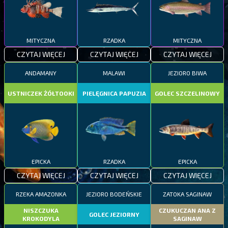
MITYCZNA
RZADKA
MITYCZNA
CZYTAJ WIĘCEJ
CZYTAJ WIĘCEJ
CZYTAJ WIĘCEJ
ANDAMANY
MALAWI
JEZIORO BIWA
USTNICZEK ŻÓŁTOOKI
PIELĘGNICA PAPUZIA
GOLEC SZCZELINOWY
EPICKA
RZADKA
EPICKA
CZYTAJ WIĘCEJ
CZYTAJ WIĘCEJ
CZYTAJ WIĘCEJ
RZEKA AMAZONKA
JEZIORO BODEŃSKIE
ZATOKA SAGINAW
NISZCZUKA
CZUKUCZAN ANA Z
GOLEC JEZIORNY
KROKODYLA
SAGINAW