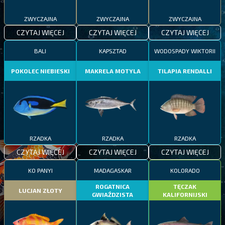
ZWYCZAJNA
ZWYCZAJNA
ZWYCZAJNA
CZYTAJ WIĘCEJ
CZYTAJ WIĘCEJ
CZYTAJ WIĘCEJ
BALI
KAPSZTAD
WODOSPADY WIKTORII
POKOLEC NIEBIESKI
MAKRELA MOTYLA
TILAPIA RENDALLI
RZADKA
RZADKA
RZADKA
CZYTAJ WIĘCEJ
CZYTAJ WIĘCEJ
CZYTAJ WIĘCEJ
KO PANYI
MADAGASKAR
KOLORADO
ROGATNICA
TĘCZAK
LUCJAN ZŁOTY
GWIAŹDZISTA
KALIFORNIJSKI