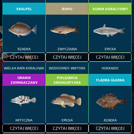
SKALPEL
ROHU
SUMIK KOBALTOWY
RZADKA
ZWYCZAJNA
EPICKA
CZYTAJ WIĘCEJ
CZYTAJ WIĘCEJ
CZYTAJ WIĘCEJ
WIELKA RAFA KORALOWA
WODOSPADY WIKTORII
HOKKAIDO
GRANIK
PIELĘGNICA
FLĄDRA GŁADKA
ZIEMNIACZANY
SMUKŁOPYSKA
MITYCZNA
EPICKA
RZADKA
CZYTAJ WIĘCEJ
CZYTAJ WIĘCEJ
CZYTAJ WIĘCEJ