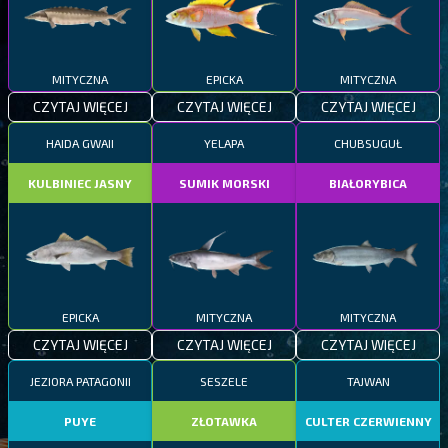
MITYCZNA
EPICKA
MITYCZNA
CZYTAJ WIĘCEJ
CZYTAJ WIĘCEJ
CZYTAJ WIĘCEJ
HAIDA GWAII
YELAPA
CHUBSUGUŁ
KULBINIEC JASNY
SUMIK MORSKI
BIAŁORYBICA
EPICKA
MITYCZNA
MITYCZNA
CZYTAJ WIĘCEJ
CZYTAJ WIĘCEJ
CZYTAJ WIĘCEJ
JEZIORA PATAGONII
SESZELE
TAJWAN
PUYE
ZŁOTAWKA
CULTER CZERWIENNY