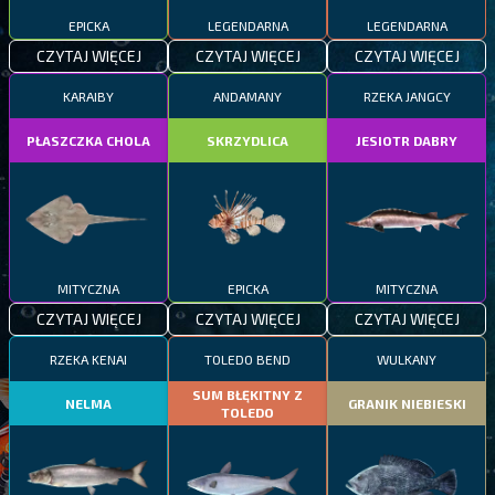
EPICKA
LEGENDARNA
LEGENDARNA
CZYTAJ WIĘCEJ
CZYTAJ WIĘCEJ
CZYTAJ WIĘCEJ
KARAIBY
ANDAMANY
RZEKA JANGCY
PŁASZCZKA CHOLA
SKRZYDLICA
JESIOTR DABRY
MITYCZNA
EPICKA
MITYCZNA
CZYTAJ WIĘCEJ
CZYTAJ WIĘCEJ
CZYTAJ WIĘCEJ
RZEKA KENAI
TOLEDO BEND
WULKANY
SUM BŁĘKITNY Z
NELMA
GRANIK NIEBIESKI
TOLEDO