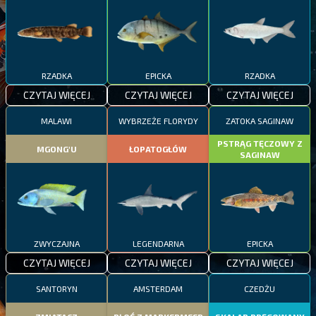
RZADKA
EPICKA
RZADKA
CZYTAJ WIĘCEJ
CZYTAJ WIĘCEJ
CZYTAJ WIĘCEJ
MALAWI
WYBRZEŻE FLORYDY
ZATOKA SAGINAW
PSTRĄG TĘCZOWY Z
MGONG'U
ŁOPATOGŁÓW
SAGINAW
ZWYCZAJNA
LEGENDARNA
EPICKA
CZYTAJ WIĘCEJ
CZYTAJ WIĘCEJ
CZYTAJ WIĘCEJ
SANTORYN
AMSTERDAM
CZEDŻU