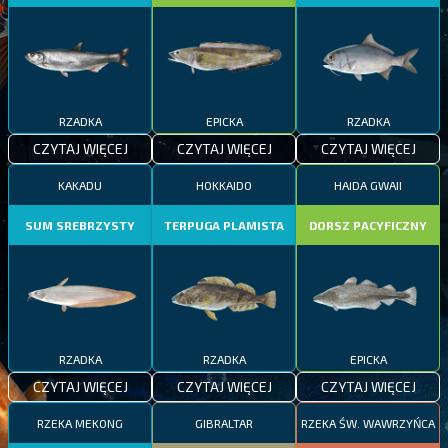
RZADKA
EPICKA
RZADKA
CZYTAJ WIĘCEJ
CZYTAJ WIĘCEJ
CZYTAJ WIĘCEJ
KAKADU
HOKKAIDO
HAIDA GWAII
SUM SREBRZYSTY
TERPUGA PLAMISTA
DORSZ PACYFICZNY
RZADKA
RZADKA
EPICKA
CZYTAJ WIĘCEJ
CZYTAJ WIĘCEJ
CZYTAJ WIĘCEJ
RZEKA MEKONG
GIBRALTAR
RZEKA ŚW. WAWRZYŃCA