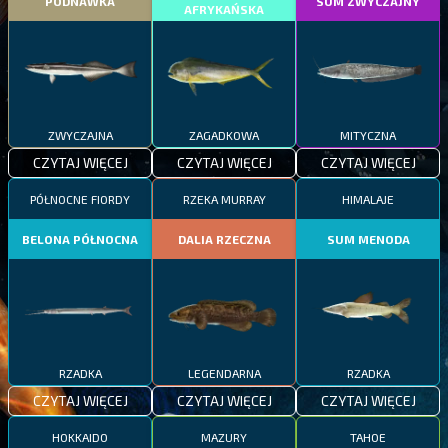
PODNAWKA
SUM ZWYCZAJNY
AFRYKAŃSKA
ZWYCZAJNA
ZAGADKOWA
MITYCZNA
CZYTAJ WIĘCEJ
CZYTAJ WIĘCEJ
CZYTAJ WIĘCEJ
PÓŁNOCNE FIORDY
RZEKA MURRAY
HIMALAJE
BELONA PÓŁNOCNA
DALIA RZECZNA
SUM MENODA
RZADKA
LEGENDARNA
RZADKA
CZYTAJ WIĘCEJ
CZYTAJ WIĘCEJ
CZYTAJ WIĘCEJ
HOKKAIDO
MAZURY
TAHOE