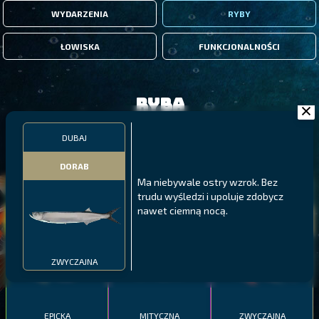
WYDARZENIA
RYBY
ŁOWISKA
FUNKCJONALNOŚCI
Ryba
DUBAJ
FILTRY
DORAB
Ma niebywale ostry wzrok. Bez
MALAWI
PÓŁNOCNE FIORDY
WYSPY GALAPAGOS
trudu wyśledzi i upoluje zdobycz
nawet ciemną nocą.
BODIAN
PYSZCZAK ZACHODNI
LING
MEKSYKAŃSKI
ZWYCZAJNA
EPICKA
MITYCZNA
ZWYCZAJNA