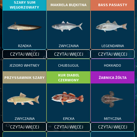
SZARY SUM
MAKRELA BŁĘKITNA
BASS PASIASTY
WĘGORZOWATY
RZADKA
ZWYCZAJNA
LEGENDARNA
CZYTAJ WIĘCEJ
CZYTAJ WIĘCEJ
CZYTAJ WIĘCEJ
JEZIORO WHITNEY
CHUBSUGUŁ
HOKKAIDO
KUR DIABEŁ
PRZYSSAWNIK SZARY
ŻABNICA ŻÓŁTA
CZERWONY
ZWYCZAJNA
EPICKA
MITYCZNA
CZYTAJ WIĘCEJ
CZYTAJ WIĘCEJ
CZYTAJ WIĘCEJ