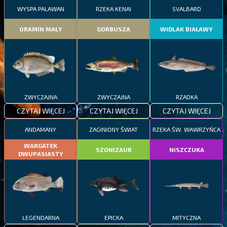
WYSPA PALAWAN
RZEKA KENAI
SVALBARD
ORAMIN MAŁY
GORBUSZA
WIDLAK BIAŁAWY
ZWYCZAJNA
ZWYCZAJNA
RZADKA
CZYTAJ WIĘCEJ
CZYTAJ WIĘCEJ
CZYTAJ WIĘCEJ
ANDAMANY
ZAGINIONY ŚWIAT
RZEKA ŚW. WAWRZYŃCA
WARGATEK
SZONIZAUR
NISZCZUKA
DWUPASIASTY
LEGENDARNA
EPICKA
MITYCZNA