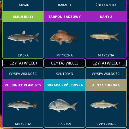
TAJWAN
KAKADU
ŻÓŁTA RZEKA
AMUR BIAŁY
TARPON SADZOWY
KANYU
EPICKA
MITYCZNA
MITYCZNA
CZYTAJ WIĘCEJ
CZYTAJ WIĘCEJ
CZYTAJ WIĘCEJ
WYSPA WOLNOŚCI
SANTORYN
WYSPA WOLNOŚCI
KULBINIEC PLAMISTY
DORADA KRÓLEWSKA
ALOZA CHIKORA
MITYCZNA
RZADKA
ZWYCZAJNA