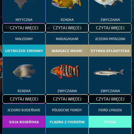
MITYCZNA
RZADKA
ZWYCZAJNA
CZYTAJ WIĘCEJ
CZYTAJ WIĘCEJ
CZYTAJ WIĘCEJ
MALEDIWY
MADAGASKAR
JEZIORA PATAGONII
USTNICZEK ZMIENNY
WARGACZ MAORI
STYNKA ATLANTYCKA
RZADKA
ZWYCZAJNA
ZWYCZAJNA
CZYTAJ WIĘCEJ
CZYTAJ WIĘCEJ
CZYTAJ WIĘCEJ
JEZIORO BODEŃSKIE
PÓŁNOCNE FIORDY
FIORD LYNGEN
SIEJA BODEŃSKA
FLĄDRA Z FIORDÓW
PTERA