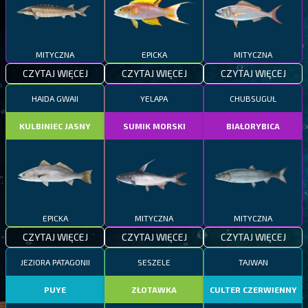
MITYCZNA
EPICKA
MITYCZNA
CZYTAJ WIĘCEJ
CZYTAJ WIĘCEJ
CZYTAJ WIĘCEJ
HAIDA GWAII
YELAPA
CHUBSUGUŁ
KULBINIEC JASNY
SUMIK MORSKI
BIAŁORYBICA
EPICKA
MITYCZNA
MITYCZNA
CZYTAJ WIĘCEJ
CZYTAJ WIĘCEJ
CZYTAJ WIĘCEJ
JEZIORA PATAGONII
SESZELE
TAJWAN
PUYE
ZŁOTAWKA
CULTER CZERWIENNY