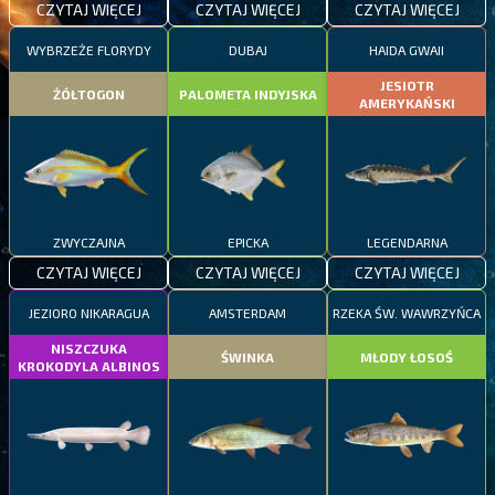
CZYTAJ WIĘCEJ
CZYTAJ WIĘCEJ
CZYTAJ WIĘCEJ
WYBRZEŻE FLORYDY
DUBAJ
HAIDA GWAII
JESIOTR
ŻÓŁTOGON
PALOMETA INDYJSKA
AMERYKAŃSKI
ZWYCZAJNA
EPICKA
LEGENDARNA
CZYTAJ WIĘCEJ
CZYTAJ WIĘCEJ
CZYTAJ WIĘCEJ
JEZIORO NIKARAGUA
AMSTERDAM
RZEKA ŚW. WAWRZYŃCA
NISZCZUKA
ŚWINKA
MŁODY ŁOSOŚ
KROKODYLA ALBINOS