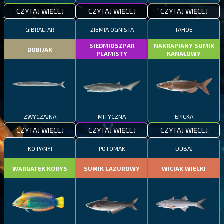
CZYTAJ WIĘCEJ
CZYTAJ WIĘCEJ
CZYTAJ WIĘCEJ
GIBRALTAR
ZIEMIA OGNISTA
TAHOE
SIEDMIOSZPAR
NAKRAPIANY SUMIK
DOBIJAK
PLAMISTY
KANAŁOWY
ZWYCZAJNA
MITYCZNA
EPICKA
CZYTAJ WIĘCEJ
CZYTAJ WIĘCEJ
CZYTAJ WIĘCEJ
KO PANYI
POTOMAK
DUBAJ
WARGATEK KORYS
SUMIK LAZUROWY
WICIAK WIELKI