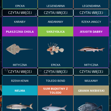
EPICKA
LEGENDARNA
LEGENDARNA
CZYTAJ WIĘCEJ
CZYTAJ WIĘCEJ
CZYTAJ WIĘCEJ
KARAIBY
ANDAMANY
RZEKA JANGCY
PŁASZCZKA CHOLA
SKRZYDLICA
JESIOTR DABRY
MITYCZNA
EPICKA
MITYCZNA
CZYTAJ WIĘCEJ
CZYTAJ WIĘCEJ
CZYTAJ WIĘCEJ
RZEKA KENAI
TOLEDO BEND
WULKANY
SUM BŁĘKITNY Z
NELMA
GRANIK NIEBIESKI
TOLEDO