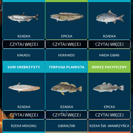
RZADKA
EPICKA
RZADKA
CZYTAJ WIĘCEJ
CZYTAJ WIĘCEJ
CZYTAJ WIĘCEJ
KAKADU
HOKKAIDO
HAIDA GWAII
SUM SREBRZYSTY
TERPUGA PLAMISTA
DORSZ PACYFICZNY
RZADKA
RZADKA
EPICKA
CZYTAJ WIĘCEJ
CZYTAJ WIĘCEJ
CZYTAJ WIĘCEJ
RZEKA MEKONG
GIBRALTAR
RZEKA ŚW. WAWRZYŃCA