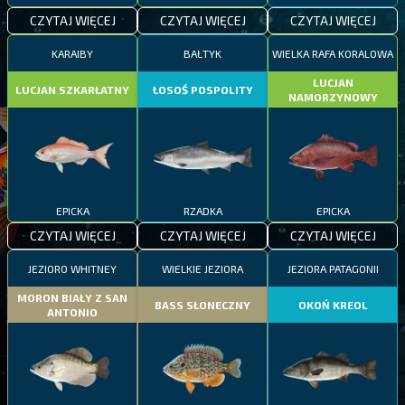
CZYTAJ WIĘCEJ
CZYTAJ WIĘCEJ
CZYTAJ WIĘCEJ
KARAIBY
BAŁTYK
WIELKA RAFA KORALOWA
LUCJAN
LUCJAN SZKARŁATNY
ŁOSOŚ POSPOLITY
NAMORZYNOWY
EPICKA
RZADKA
EPICKA
CZYTAJ WIĘCEJ
CZYTAJ WIĘCEJ
CZYTAJ WIĘCEJ
JEZIORO WHITNEY
WIELKIE JEZIORA
JEZIORA PATAGONII
MORON BIAŁY Z SAN
BASS SŁONECZNY
OKOŃ KREOL
ANTONIO