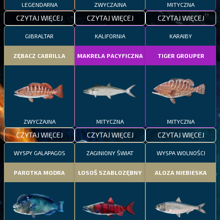
LEGENDARNA
ZWYCZAJNA
MITYCZNA
CZYTAJ WIĘCEJ
CZYTAJ WIĘCEJ
CZYTAJ WIĘCEJ
GIBRALTAR
KALIFORNIA
KARAIBY
ZĘBACZ CABRILLA
MAKRELA PACYFICZNA
TIGER GROUPER
ZWYCZAJNA
MITYCZNA
MITYCZNA
CZYTAJ WIĘCEJ
CZYTAJ WIĘCEJ
CZYTAJ WIĘCEJ
WYSPY GALAPAGOS
ZAGINIONY ŚWIAT
WYSPA WOLNOŚCI
PAROTKA MODRA
ŁOSOŚ SZABLOZĘBNY
ALOZA NIEBIESKA