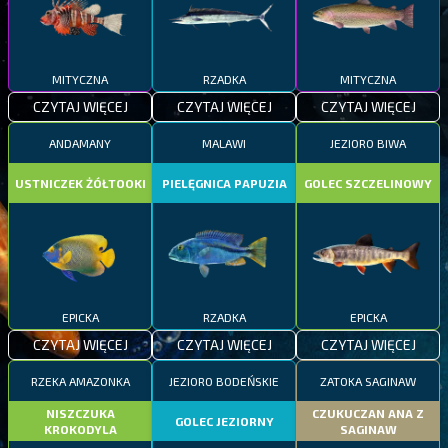
MITYCZNA
RZADKA
MITYCZNA
CZYTAJ WIĘCEJ
CZYTAJ WIĘCEJ
CZYTAJ WIĘCEJ
ANDAMANY
MALAWI
JEZIORO BIWA
USTNICZEK ŻÓŁTOOKI
PIELĘGNICA PAPUZIA
GOLEC SZCZELINOWY
EPICKA
RZADKA
EPICKA
CZYTAJ WIĘCEJ
CZYTAJ WIĘCEJ
CZYTAJ WIĘCEJ
RZEKA AMAZONKA
JEZIORO BODEŃSKIE
ZATOKA SAGINAW
NISZCZUKA
CZUKUCZAN ANA Z
GOLEC JEZIORNY
KROKODYLA
SAGINAW