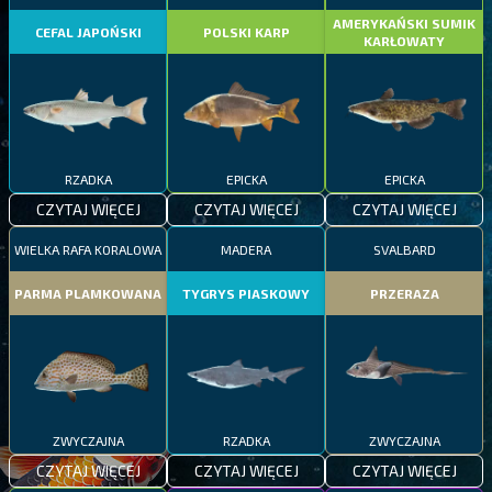
AMERYKAŃSKI SUMIK
CEFAL JAPOŃSKI
POLSKI KARP
KARŁOWATY
RZADKA
EPICKA
EPICKA
CZYTAJ WIĘCEJ
CZYTAJ WIĘCEJ
CZYTAJ WIĘCEJ
WIELKA RAFA KORALOWA
MADERA
SVALBARD
PARMA PLAMKOWANA
TYGRYS PIASKOWY
PRZERAZA
ZWYCZAJNA
RZADKA
ZWYCZAJNA
CZYTAJ WIĘCEJ
CZYTAJ WIĘCEJ
CZYTAJ WIĘCEJ