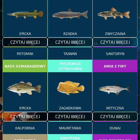
EPICKA
RZADKA
ZWYCZAJNA
CZYTAJ WIĘCEJ
CZYTAJ WIĘCEJ
CZYTAJ WIĘCEJ
POTOMAK
TAJWAN
SANTORYN
PIELĘGNICA
BASS SZMARAGDOWY
AMIA Z FIRY
CYTRUSOWA
EPICKA
ZAGADKOWA
MITYCZNA
CZYTAJ WIĘCEJ
CZYTAJ WIĘCEJ
CZYTAJ WIĘCEJ
KALIFORNIA
MAURETANIA
DUNAJ
KORYFENA