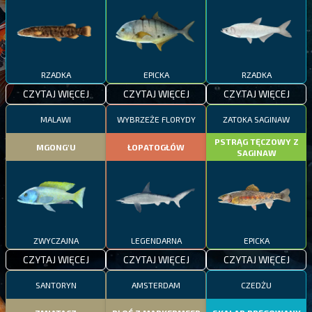
RZADKA
EPICKA
RZADKA
CZYTAJ WIĘCEJ
CZYTAJ WIĘCEJ
CZYTAJ WIĘCEJ
MALAWI
WYBRZEŻE FLORYDY
ZATOKA SAGINAW
PSTRĄG TĘCZOWY Z
MGONG'U
ŁOPATOGŁÓW
SAGINAW
ZWYCZAJNA
LEGENDARNA
EPICKA
CZYTAJ WIĘCEJ
CZYTAJ WIĘCEJ
CZYTAJ WIĘCEJ
SANTORYN
AMSTERDAM
CZEDŻU