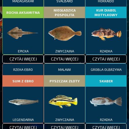
MADAGASKAR
SVALBARD
HOKKAIDO
NIEGŁADZICA
KUR DIABEŁ
ROCHA AKSAMITNA
POSPOLITA
MOTYLKOWY
EPICKA
ZWYCZAJNA
RZADKA
CZYTAJ WIĘCEJ
CZYTAJ WIĘCEJ
CZYTAJ WIĘCEJ
RZEKA EBRO
MALAWI
GROBLA OLBRZYMA
SUM Z EBRO
PYSZCZAK ZŁOTY
SKABER
LEGENDARNA
ZWYCZAJNA
RZADKA
CZYTAJ WIĘCEJ
CZYTAJ WIĘCEJ
CZYTAJ WIĘCEJ