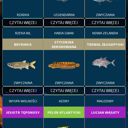
RZADKA
LEGENDARNA
ZWYCZAJNA
CZYTAJ WIĘCEJ
CZYTAJ WIĘCEJ
CZYTAJ WIĘCEJ
RZEKA NIL
HAIDA GWAII
NOWA ZELANDIA
STYCHEJKA
BRYKINUS
TREWAL DŁUGOPYSKI
DEKOROWANA
ZWYCZAJNA
ZWYCZAJNA
ZWYCZAJNA
CZYTAJ WIĘCEJ
CZYTAJ WIĘCEJ
CZYTAJ WIĘCEJ
WYSPA WOLNOŚCI
AZORY
MALEDIWY
JESIOTR TĘPONOSY
PELOR ATLANTYCKI
LUCJAN WĄSATY