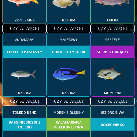
ZWYCZAJNA
RZADKA
EPICKA
CZYTAJ WIĘCEJ
CZYTAJ WIĘCEJ
CZYTAJ WIĘCEJ
ANDAMANY
MALEDIWY
SESZELE
FIZYLIER PASIASTY
POKOLEC CYRULIK
SIERPIK OKRĄGŁY
RZADKA
RZADKA
MITYCZNA
CZYTAJ WIĘCEJ
CZYTAJ WIĘCEJ
CZYTAJ WIĘCEJ
TOLEDO BEND
MORSKIE GŁĘBINY
JEZIORO BIWA
BASS NIEBIESKI Z
KAŁAMARNICA
GOLEC NIKKO
TOLEDO
WIELKOPŁETWA