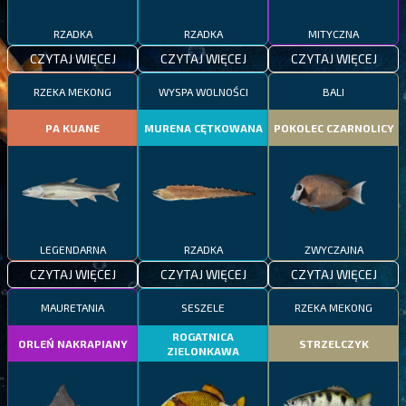
RZADKA
RZADKA
MITYCZNA
CZYTAJ WIĘCEJ
CZYTAJ WIĘCEJ
CZYTAJ WIĘCEJ
RZEKA MEKONG
WYSPA WOLNOŚCI
BALI
PA KUANE
MURENA CĘTKOWANA
POKOLEC CZARNOLICY
LEGENDARNA
RZADKA
ZWYCZAJNA
CZYTAJ WIĘCEJ
CZYTAJ WIĘCEJ
CZYTAJ WIĘCEJ
MAURETANIA
SESZELE
RZEKA MEKONG
ROGATNICA
ORLEŃ NAKRAPIANY
STRZELCZYK
ZIELONKAWA