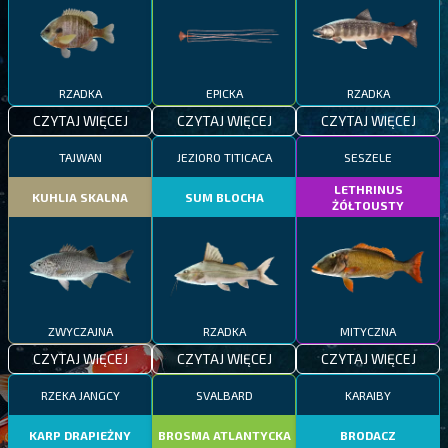
RZADKA
EPICKA
RZADKA
CZYTAJ WIĘCEJ
CZYTAJ WIĘCEJ
CZYTAJ WIĘCEJ
TAJWAN
JEZIORO TITICACA
SESZELE
LETHRINUS
KUHLIA SKALNA
SUM BLOCHA
ŻÓŁTOUSTY
ZWYCZAJNA
RZADKA
MITYCZNA
CZYTAJ WIĘCEJ
CZYTAJ WIĘCEJ
CZYTAJ WIĘCEJ
RZEKA JANGCY
SVALBARD
KARAIBY
KARP DRAPIEŻNY
BROSMA ATLANTYCKA
BRODACZ