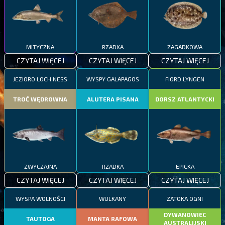
MITYCZNA
RZADKA
ZAGADKOWA
CZYTAJ WIĘCEJ
CZYTAJ WIĘCEJ
CZYTAJ WIĘCEJ
JEZIORO LOCH NESS
WYSPY GALAPAGOS
FIORD LYNGEN
TROĆ WĘDROWNA
ALUTERA PISANA
DORSZ ATLANTYCKI
ZWYCZAJNA
RZADKA
EPICKA
CZYTAJ WIĘCEJ
CZYTAJ WIĘCEJ
CZYTAJ WIĘCEJ
WYSPA WOLNOŚCI
WULKANY
ZATOKA OGNI
DYWANOWIEC
TAUTOGA
MANTA RAFOWA
AUSTRALIJSKI