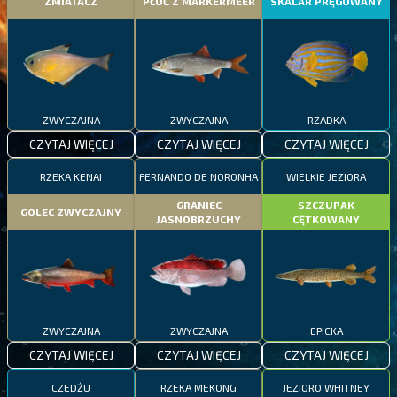
ZMIATACZ
PŁOĆ Z MARKERMEER
SKALAR PRĘGOWANY
ZWYCZAJNA
ZWYCZAJNA
RZADKA
CZYTAJ WIĘCEJ
CZYTAJ WIĘCEJ
CZYTAJ WIĘCEJ
RZEKA KENAI
FERNANDO DE NORONHA
WIELKIE JEZIORA
GRANIEC
SZCZUPAK
GOLEC ZWYCZAJNY
JASNOBRZUCHY
CĘTKOWANY
ZWYCZAJNA
ZWYCZAJNA
EPICKA
CZYTAJ WIĘCEJ
CZYTAJ WIĘCEJ
CZYTAJ WIĘCEJ
CZEDŻU
RZEKA MEKONG
JEZIORO WHITNEY