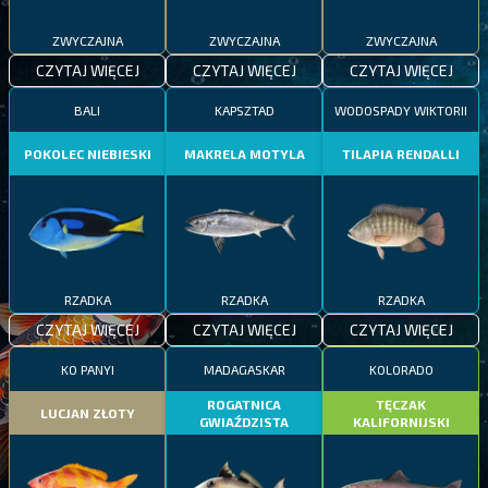
ZWYCZAJNA
ZWYCZAJNA
ZWYCZAJNA
CZYTAJ WIĘCEJ
CZYTAJ WIĘCEJ
CZYTAJ WIĘCEJ
BALI
KAPSZTAD
WODOSPADY WIKTORII
POKOLEC NIEBIESKI
MAKRELA MOTYLA
TILAPIA RENDALLI
RZADKA
RZADKA
RZADKA
CZYTAJ WIĘCEJ
CZYTAJ WIĘCEJ
CZYTAJ WIĘCEJ
KO PANYI
MADAGASKAR
KOLORADO
ROGATNICA
TĘCZAK
LUCJAN ZŁOTY
GWIAŹDZISTA
KALIFORNIJSKI