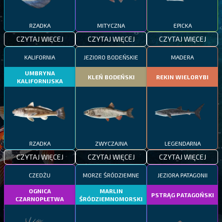
RZADKA
MITYCZNA
EPICKA
CZYTAJ WIĘCEJ
CZYTAJ WIĘCEJ
CZYTAJ WIĘCEJ
KALIFORNIA
JEZIORO BODEŃSKIE
MADERA
UMBRYNA
KLEŃ BODEŃSKI
REKIN WIELORYBI
KALIFORNIJSKA
RZADKA
ZWYCZAJNA
LEGENDARNA
CZYTAJ WIĘCEJ
CZYTAJ WIĘCEJ
CZYTAJ WIĘCEJ
CZEDŻU
MORZE ŚRÓDZIEMNE
JEZIORA PATAGONII
OGNICA
MARLIN
PSTRĄG PATAGOŃSKI
CZARNOPŁETWA
ŚRÓDZIEMNOMORSKI