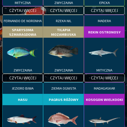
MITYCZNA
ZWYCZAJNA
EPICKA
CZYTAJ WIĘCEJ
CZYTAJ WIĘCEJ
CZYTAJ WIĘCEJ
FERNANDO DE NORONHA
RZEKA NIL
MADERA
SPARYSOMA
TILAPIA
REKIN OSTRONOSY
SZMARAGDOWA
MOZAMBIJSKA
ZWYCZAJNA
ZWYCZAJNA
MITYCZNA
CZYTAJ WIĘCEJ
CZYTAJ WIĘCEJ
CZYTAJ WIĘCEJ
JEZIORO BIWA
ZIEMIA OGNISTA
MADAGASKAR
HASU
PAGRUS RÓŻOWY
KOSOGON WIELKOOKI