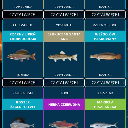
ZWYCZAJNA
ZWYCZAJNA
RZADKA
CZYTAJ WIĘCEJ
CZYTAJ WIĘCEJ
CZYTAJ WIĘCEJ
CHUBSUGUŁ
YOSEMITE
RZEKA MEKONG
CZARNY LIPIEŃ
CZUKUCZAN SANTA
WĘŻOGŁÓW
CHUBSUGUŁSKI
ANA
PASKOWANY
RZADKA
ZWYCZAJNA
RZADKA
CZYTAJ WIĘCEJ
CZYTAJ WIĘCEJ
CZYTAJ WIĘCEJ
ZATOKA OGNI
TAHOE
KAPSZTAD
KOSTER
MAKRELA
NERKA CZERWONA
ŻAGLOPŁETWY
HISZPAŃSKA