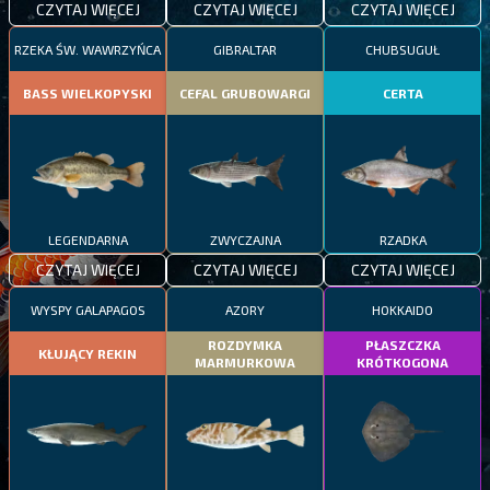
CZYTAJ WIĘCEJ
CZYTAJ WIĘCEJ
CZYTAJ WIĘCEJ
RZEKA ŚW. WAWRZYŃCA
GIBRALTAR
CHUBSUGUŁ
BASS WIELKOPYSKI
CEFAL GRUBOWARGI
CERTA
LEGENDARNA
ZWYCZAJNA
RZADKA
CZYTAJ WIĘCEJ
CZYTAJ WIĘCEJ
CZYTAJ WIĘCEJ
WYSPY GALAPAGOS
AZORY
HOKKAIDO
ROZDYMKA
PŁASZCZKA
KŁUJĄCY REKIN
MARMURKOWA
KRÓTKOGONA