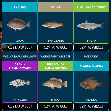
SKALPEL
ROHU
SUMIK KOBALTOWY
RZADKA
ZWYCZAJNA
EPICKA
CZYTAJ WIĘCEJ
CZYTAJ WIĘCEJ
CZYTAJ WIĘCEJ
WIELKA RAFA KORALOWA
WODOSPADY WIKTORII
HOKKAIDO
GRANIK
PIELĘGNICA
FLĄDRA GŁADKA
ZIEMNIACZANY
SMUKŁOPYSKA
MITYCZNA
EPICKA
RZADKA
CZYTAJ WIĘCEJ
CZYTAJ WIĘCEJ
CZYTAJ WIĘCEJ