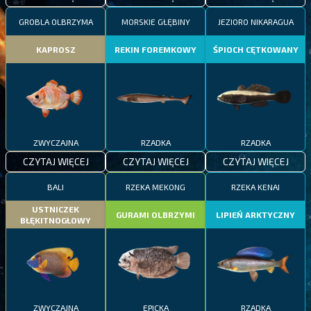
GROBLA OLBRZYMA
MORSKIE GŁĘBINY
JEZIORO NIKARAGUA
KAPROSZ
REKIN FOREMKOWY
ŚPIOCH CĘTKOWANY
ZWYCZAJNA
RZADKA
RZADKA
CZYTAJ WIĘCEJ
CZYTAJ WIĘCEJ
CZYTAJ WIĘCEJ
BALI
RZEKA MEKONG
RZEKA KENAI
USTNICZEK
GURAMI OLBRZYMI
LIPIEŃ ARKTYCZNY
BŁĘKITNOGŁOWY
ZWYCZAJNA
EPICKA
RZADKA