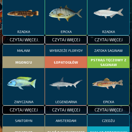
RZADKA
EPICKA
RZADKA
CZYTAJ WIĘCEJ
CZYTAJ WIĘCEJ
CZYTAJ WIĘCEJ
MALAWI
WYBRZEŻE FLORYDY
ZATOKA SAGINAW
PSTRĄG TĘCZOWY Z
MGONG'U
ŁOPATOGŁÓW
SAGINAW
ZWYCZAJNA
LEGENDARNA
EPICKA
CZYTAJ WIĘCEJ
CZYTAJ WIĘCEJ
CZYTAJ WIĘCEJ
SANTORYN
AMSTERDAM
CZEDŻU