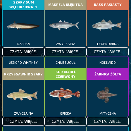
SZARY SUM
MAKRELA BŁĘKITNA
BASS PASIASTY
WĘGORZOWATY
RZADKA
ZWYCZAJNA
LEGENDARNA
CZYTAJ WIĘCEJ
CZYTAJ WIĘCEJ
CZYTAJ WIĘCEJ
JEZIORO WHITNEY
CHUBSUGUŁ
HOKKAIDO
KUR DIABEŁ
PRZYSSAWNIK SZARY
ŻABNICA ŻÓŁTA
CZERWONY
ZWYCZAJNA
EPICKA
MITYCZNA
CZYTAJ WIĘCEJ
CZYTAJ WIĘCEJ
CZYTAJ WIĘCEJ