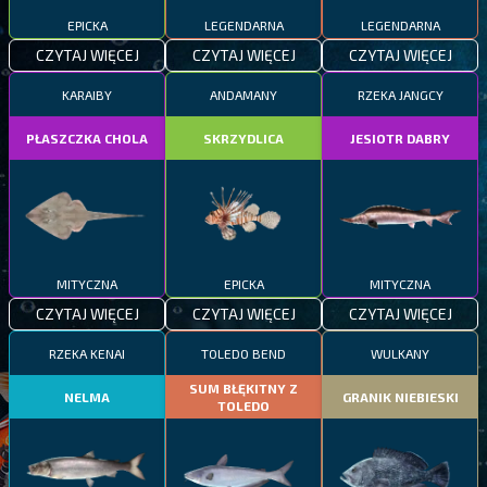
EPICKA
LEGENDARNA
LEGENDARNA
CZYTAJ WIĘCEJ
CZYTAJ WIĘCEJ
CZYTAJ WIĘCEJ
KARAIBY
ANDAMANY
RZEKA JANGCY
PŁASZCZKA CHOLA
SKRZYDLICA
JESIOTR DABRY
MITYCZNA
EPICKA
MITYCZNA
CZYTAJ WIĘCEJ
CZYTAJ WIĘCEJ
CZYTAJ WIĘCEJ
RZEKA KENAI
TOLEDO BEND
WULKANY
SUM BŁĘKITNY Z
NELMA
GRANIK NIEBIESKI
TOLEDO