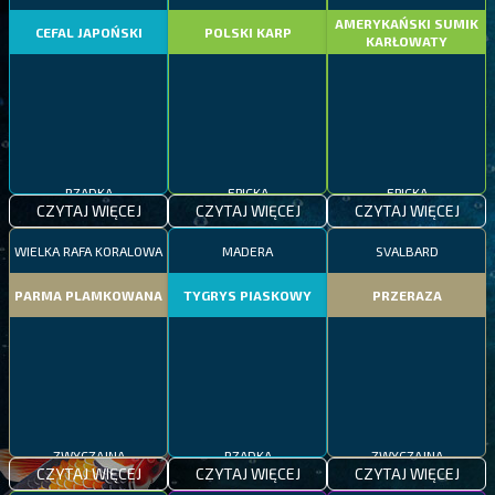
AMERYKAŃSKI SUMIK
CEFAL JAPOŃSKI
POLSKI KARP
KARŁOWATY
RZADKA
EPICKA
EPICKA
CZYTAJ WIĘCEJ
CZYTAJ WIĘCEJ
CZYTAJ WIĘCEJ
WIELKA RAFA KORALOWA
MADERA
SVALBARD
PARMA PLAMKOWANA
TYGRYS PIASKOWY
PRZERAZA
ZWYCZAJNA
RZADKA
ZWYCZAJNA
CZYTAJ WIĘCEJ
CZYTAJ WIĘCEJ
CZYTAJ WIĘCEJ