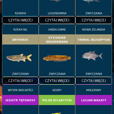
RZADKA
LEGENDARNA
ZWYCZAJNA
CZYTAJ WIĘCEJ
CZYTAJ WIĘCEJ
CZYTAJ WIĘCEJ
RZEKA NIL
HAIDA GWAII
NOWA ZELANDIA
STYCHEJKA
BRYKINUS
TREWAL DŁUGOPYSKI
DEKOROWANA
ZWYCZAJNA
ZWYCZAJNA
ZWYCZAJNA
CZYTAJ WIĘCEJ
CZYTAJ WIĘCEJ
CZYTAJ WIĘCEJ
WYSPA WOLNOŚCI
AZORY
MALEDIWY
JESIOTR TĘPONOSY
PELOR ATLANTYCKI
LUCJAN WĄSATY