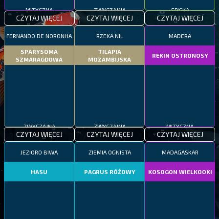
MITYCZNA
ZWYCZAJNA
EPICKA
CZYTAJ WIĘCEJ
CZYTAJ WIĘCEJ
CZYTAJ WIĘCEJ
FERNANDO DE NORONHA
RZEKA NIL
MADERA
SPARYSOMA
TILAPIA
REKIN OSTRONOSY
SZMARAGDOWA
MOZAMBIJSKA
ZWYCZAJNA
ZWYCZAJNA
MITYCZNA
CZYTAJ WIĘCEJ
CZYTAJ WIĘCEJ
CZYTAJ WIĘCEJ
JEZIORO BIWA
ZIEMIA OGNISTA
MADAGASKAR
HASU
PAGRUS RÓŻOWY
KOSOGON WIELKOOKI