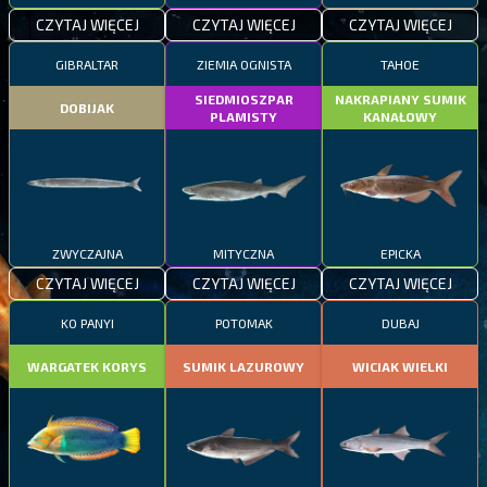
CZYTAJ WIĘCEJ
CZYTAJ WIĘCEJ
CZYTAJ WIĘCEJ
GIBRALTAR
ZIEMIA OGNISTA
TAHOE
SIEDMIOSZPAR
NAKRAPIANY SUMIK
DOBIJAK
PLAMISTY
KANAŁOWY
ZWYCZAJNA
MITYCZNA
EPICKA
CZYTAJ WIĘCEJ
CZYTAJ WIĘCEJ
CZYTAJ WIĘCEJ
KO PANYI
POTOMAK
DUBAJ
WARGATEK KORYS
SUMIK LAZUROWY
WICIAK WIELKI