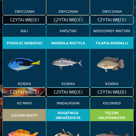
ZWYCZAJNA
ZWYCZAJNA
ZWYCZAJNA
CZYTAJ WIĘCEJ
CZYTAJ WIĘCEJ
CZYTAJ WIĘCEJ
BALI
KAPSZTAD
WODOSPADY WIKTORII
POKOLEC NIEBIESKI
MAKRELA MOTYLA
TILAPIA RENDALLI
RZADKA
RZADKA
RZADKA
CZYTAJ WIĘCEJ
CZYTAJ WIĘCEJ
CZYTAJ WIĘCEJ
KO PANYI
MADAGASKAR
KOLORADO
ROGATNICA
TĘCZAK
LUCJAN ZŁOTY
GWIAŹDZISTA
KALIFORNIJSKI