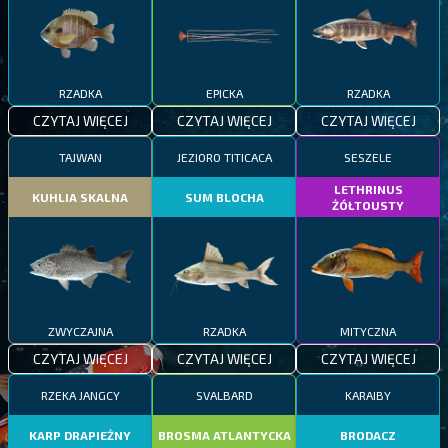
RZADKA
EPICKA
RZADKA
CZYTAJ WIĘCEJ
CZYTAJ WIĘCEJ
CZYTAJ WIĘCEJ
TAJWAN
JEZIORO TITICACA
SESZELE
LETHRINUS
KUHLIA SKALNA
SUM BLOCHA
ŻÓŁTOUSTY
ZWYCZAJNA
RZADKA
MITYCZNA
CZYTAJ WIĘCEJ
CZYTAJ WIĘCEJ
CZYTAJ WIĘCEJ
RZEKA JANGCY
SVALBARD
KARAIBY
KARP DRAPIEŻNY
BROSMA ATLANTYCKA
BRODACZ