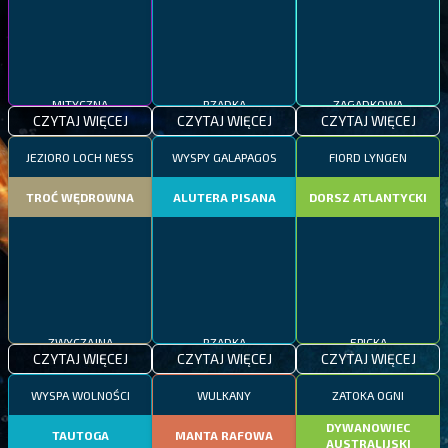
MITYCZNA
RZADKA
ZAGADKOWA
CZYTAJ WIĘCEJ
CZYTAJ WIĘCEJ
CZYTAJ WIĘCEJ
JEZIORO LOCH NESS
WYSPY GALAPAGOS
FIORD LYNGEN
TROĆ WĘDROWNA
ALUTERA PISANA
DORSZ ATLANTYCKI
ZWYCZAJNA
RZADKA
EPICKA
CZYTAJ WIĘCEJ
CZYTAJ WIĘCEJ
CZYTAJ WIĘCEJ
WYSPA WOLNOŚCI
WULKANY
ZATOKA OGNI
DYWANOWIEC
TAUTOGA
MANTA RAFOWA
AUSTRALIJSKI