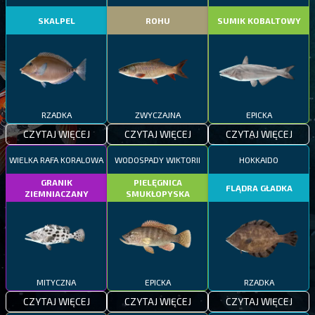
SKALPEL
ROHU
SUMIK KOBALTOWY
RZADKA
ZWYCZAJNA
EPICKA
CZYTAJ WIĘCEJ
CZYTAJ WIĘCEJ
CZYTAJ WIĘCEJ
WIELKA RAFA KORALOWA
WODOSPADY WIKTORII
HOKKAIDO
GRANIK
PIELĘGNICA
FLĄDRA GŁADKA
ZIEMNIACZANY
SMUKŁOPYSKA
MITYCZNA
EPICKA
RZADKA
CZYTAJ WIĘCEJ
CZYTAJ WIĘCEJ
CZYTAJ WIĘCEJ