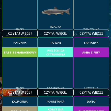
EPICKA
RZADKA
ZWYCZAJNA
CZYTAJ WIĘCEJ
CZYTAJ WIĘCEJ
CZYTAJ WIĘCEJ
POTOMAK
TAJWAN
SANTORYN
PIELĘGNICA
BASS SZMARAGDOWY
AMIA Z FIRY
CYTRUSOWA
EPICKA
ZAGADKOWA
MITYCZNA
CZYTAJ WIĘCEJ
CZYTAJ WIĘCEJ
CZYTAJ WIĘCEJ
KALIFORNIA
MAURETANIA
DUNAJ
KORYFENA