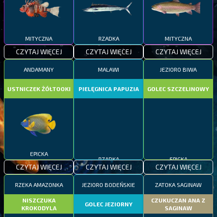
MITYCZNA
RZADKA
MITYCZNA
CZYTAJ WIĘCEJ
CZYTAJ WIĘCEJ
CZYTAJ WIĘCEJ
ANDAMANY
MALAWI
JEZIORO BIWA
USTNICZEK ŻÓŁTOOKI
PIELĘGNICA PAPUZIA
GOLEC SZCZELINOWY
EPICKA
RZADKA
EPICKA
CZYTAJ WIĘCEJ
CZYTAJ WIĘCEJ
CZYTAJ WIĘCEJ
RZEKA AMAZONKA
JEZIORO BODEŃSKIE
ZATOKA SAGINAW
NISZCZUKA
CZUKUCZAN ANA Z
GOLEC JEZIORNY
KROKODYLA
SAGINAW