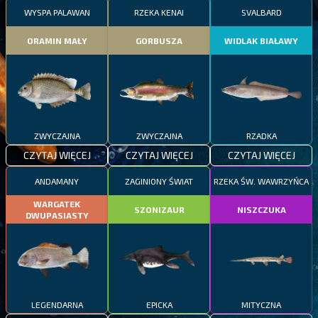
WYSPA PALAWAN
RZEKA KENAI
SVALBARD
ORAMIN MAŁY
GORBUSZA
WIDLAK BIAŁAWY
ZWYCZAJNA
ZWYCZAJNA
RZADKA
CZYTAJ WIĘCEJ
CZYTAJ WIĘCEJ
CZYTAJ WIĘCEJ
ANDAMANY
ZAGINIONY ŚWIAT
RZEKA ŚW. WAWRZYŃCA
WARGATEK
SZONIZAUR
NISZCZUKA
DWUPASIASTY
LEGENDARNA
EPICKA
MITYCZNA