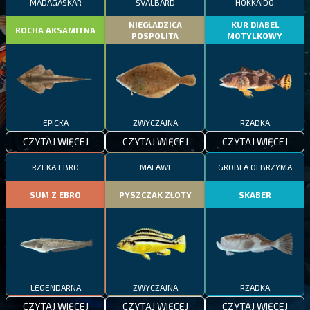
MADAGASKAR
SVALBARD
HOKKAIDO
NIEGŁADZICA
KUR DIABEŁ
ROCHA AKSAMITNA
POSPOLITA
MOTYLKOWY
EPICKA
ZWYCZAJNA
RZADKA
CZYTAJ WIĘCEJ
CZYTAJ WIĘCEJ
CZYTAJ WIĘCEJ
RZEKA EBRO
MALAWI
GROBLA OLBRZYMA
SUM Z EBRO
PYSZCZAK ZŁOTY
SKABER
LEGENDARNA
ZWYCZAJNA
RZADKA
CZYTAJ WIĘCEJ
CZYTAJ WIĘCEJ
CZYTAJ WIĘCEJ