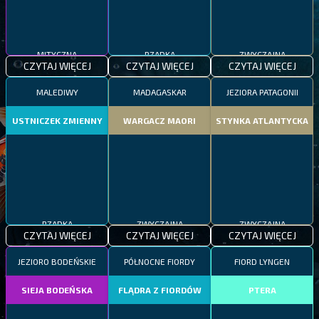
MITYCZNA
RZADKA
ZWYCZAJNA
CZYTAJ WIĘCEJ
CZYTAJ WIĘCEJ
CZYTAJ WIĘCEJ
MALEDIWY
MADAGASKAR
JEZIORA PATAGONII
USTNICZEK ZMIENNY
WARGACZ MAORI
STYNKA ATLANTYCKA
RZADKA
ZWYCZAJNA
ZWYCZAJNA
CZYTAJ WIĘCEJ
CZYTAJ WIĘCEJ
CZYTAJ WIĘCEJ
JEZIORO BODEŃSKIE
PÓŁNOCNE FIORDY
FIORD LYNGEN
SIEJA BODEŃSKA
FLĄDRA Z FIORDÓW
PTERA