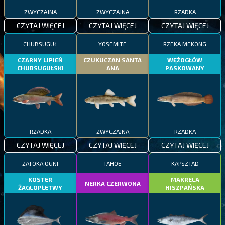
ZWYCZAJNA
ZWYCZAJNA
RZADKA
CZYTAJ WIĘCEJ
CZYTAJ WIĘCEJ
CZYTAJ WIĘCEJ
CHUBSUGUŁ
YOSEMITE
RZEKA MEKONG
CZARNY LIPIEŃ
CZUKUCZAN SANTA
WĘŻOGŁÓW
CHUBSUGUŁSKI
ANA
PASKOWANY
RZADKA
ZWYCZAJNA
RZADKA
CZYTAJ WIĘCEJ
CZYTAJ WIĘCEJ
CZYTAJ WIĘCEJ
ZATOKA OGNI
TAHOE
KAPSZTAD
KOSTER
MAKRELA
NERKA CZERWONA
ŻAGLOPŁETWY
HISZPAŃSKA