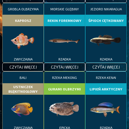
GROBLA OLBRZYMA
MORSKIE GŁĘBINY
JEZIORO NIKARAGUA
KAPROSZ
REKIN FOREMKOWY
ŚPIOCH CĘTKOWANY
ZWYCZAJNA
RZADKA
RZADKA
CZYTAJ WIĘCEJ
CZYTAJ WIĘCEJ
CZYTAJ WIĘCEJ
BALI
RZEKA MEKONG
RZEKA KENAI
USTNICZEK
GURAMI OLBRZYMI
LIPIEŃ ARKTYCZNY
BŁĘKITNOGŁOWY
ZWYCZAJNA
EPICKA
RZADKA