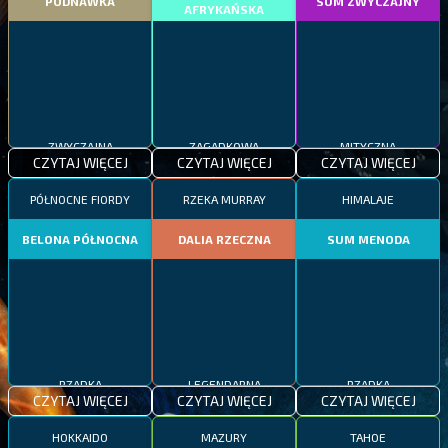
PODNAWKA
SUM ZWYCZAJNY
AFRYKAŃSKA
ZWYCZAJNA
ZAGADKOWA
MITYCZNA
CZYTAJ WIĘCEJ
CZYTAJ WIĘCEJ
CZYTAJ WIĘCEJ
PÓŁNOCNE FIORDY
RZEKA MURRAY
HIMALAJE
BELONA PÓŁNOCNA
DALIA RZECZNA
SUM MENODA
RZADKA
LEGENDARNA
RZADKA
CZYTAJ WIĘCEJ
CZYTAJ WIĘCEJ
CZYTAJ WIĘCEJ
HOKKAIDO
MAZURY
TAHOE