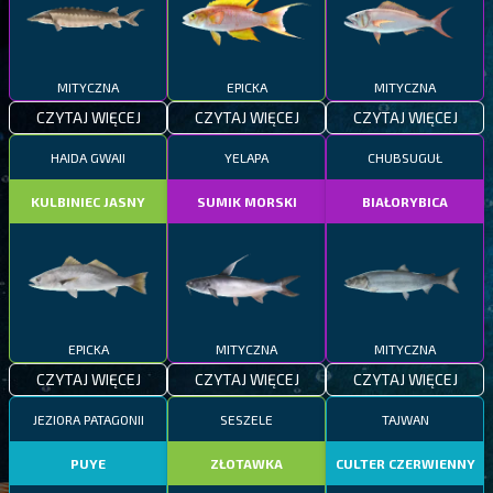
MITYCZNA
EPICKA
MITYCZNA
CZYTAJ WIĘCEJ
CZYTAJ WIĘCEJ
CZYTAJ WIĘCEJ
HAIDA GWAII
YELAPA
CHUBSUGUŁ
KULBINIEC JASNY
SUMIK MORSKI
BIAŁORYBICA
EPICKA
MITYCZNA
MITYCZNA
CZYTAJ WIĘCEJ
CZYTAJ WIĘCEJ
CZYTAJ WIĘCEJ
JEZIORA PATAGONII
SESZELE
TAJWAN
PUYE
ZŁOTAWKA
CULTER CZERWIENNY