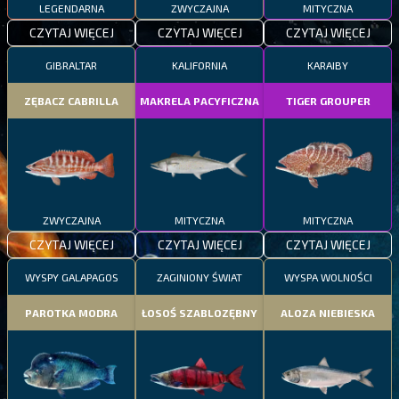
LEGENDARNA
ZWYCZAJNA
MITYCZNA
CZYTAJ WIĘCEJ
CZYTAJ WIĘCEJ
CZYTAJ WIĘCEJ
GIBRALTAR
KALIFORNIA
KARAIBY
ZĘBACZ CABRILLA
MAKRELA PACYFICZNA
TIGER GROUPER
ZWYCZAJNA
MITYCZNA
MITYCZNA
CZYTAJ WIĘCEJ
CZYTAJ WIĘCEJ
CZYTAJ WIĘCEJ
WYSPY GALAPAGOS
ZAGINIONY ŚWIAT
WYSPA WOLNOŚCI
PAROTKA MODRA
ŁOSOŚ SZABLOZĘBNY
ALOZA NIEBIESKA