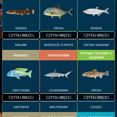
RZADKA
EPICKA
RZADKA
CZYTAJ WIĘCEJ
CZYTAJ WIĘCEJ
CZYTAJ WIĘCEJ
MALAWI
WYBRZEŻE FLORYDY
ZATOKA SAGINAW
PSTRĄG TĘCZOWY Z
MGONG'U
ŁOPATOGŁÓW
SAGINAW
ZWYCZAJNA
LEGENDARNA
EPICKA
CZYTAJ WIĘCEJ
CZYTAJ WIĘCEJ
CZYTAJ WIĘCEJ
SANTORYN
AMSTERDAM
CZEDŻU