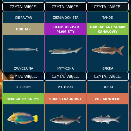
CZYTAJ WIĘCEJ
CZYTAJ WIĘCEJ
CZYTAJ WIĘCEJ
GIBRALTAR
ZIEMIA OGNISTA
TAHOE
SIEDMIOSZPAR
NAKRAPIANY SUMIK
DOBIJAK
PLAMISTY
KANAŁOWY
ZWYCZAJNA
MITYCZNA
EPICKA
CZYTAJ WIĘCEJ
CZYTAJ WIĘCEJ
CZYTAJ WIĘCEJ
KO PANYI
POTOMAK
DUBAJ
WARGATEK KORYS
SUMIK LAZUROWY
WICIAK WIELKI