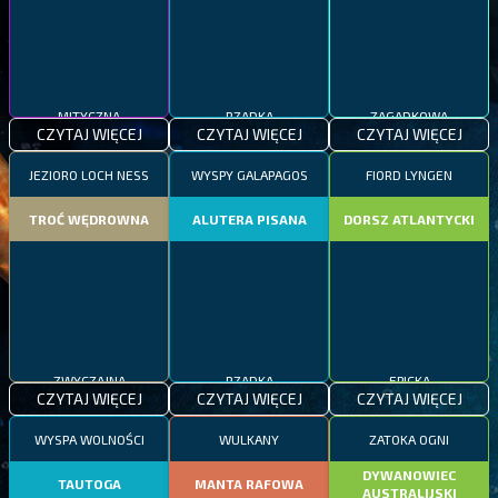
MITYCZNA
RZADKA
ZAGADKOWA
CZYTAJ WIĘCEJ
CZYTAJ WIĘCEJ
CZYTAJ WIĘCEJ
JEZIORO LOCH NESS
WYSPY GALAPAGOS
FIORD LYNGEN
TROĆ WĘDROWNA
ALUTERA PISANA
DORSZ ATLANTYCKI
ZWYCZAJNA
RZADKA
EPICKA
CZYTAJ WIĘCEJ
CZYTAJ WIĘCEJ
CZYTAJ WIĘCEJ
WYSPA WOLNOŚCI
WULKANY
ZATOKA OGNI
DYWANOWIEC
TAUTOGA
MANTA RAFOWA
AUSTRALIJSKI