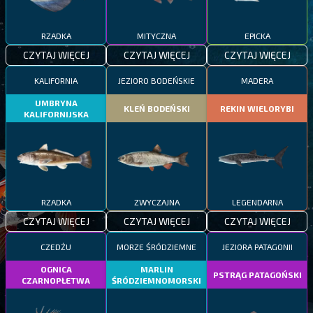
RZADKA
MITYCZNA
EPICKA
CZYTAJ WIĘCEJ
CZYTAJ WIĘCEJ
CZYTAJ WIĘCEJ
KALIFORNIA
JEZIORO BODEŃSKIE
MADERA
UMBRYNA
KLEŃ BODEŃSKI
REKIN WIELORYBI
KALIFORNIJSKA
RZADKA
ZWYCZAJNA
LEGENDARNA
CZYTAJ WIĘCEJ
CZYTAJ WIĘCEJ
CZYTAJ WIĘCEJ
CZEDŻU
MORZE ŚRÓDZIEMNE
JEZIORA PATAGONII
OGNICA
MARLIN
PSTRĄG PATAGOŃSKI
CZARNOPŁETWA
ŚRÓDZIEMNOMORSKI