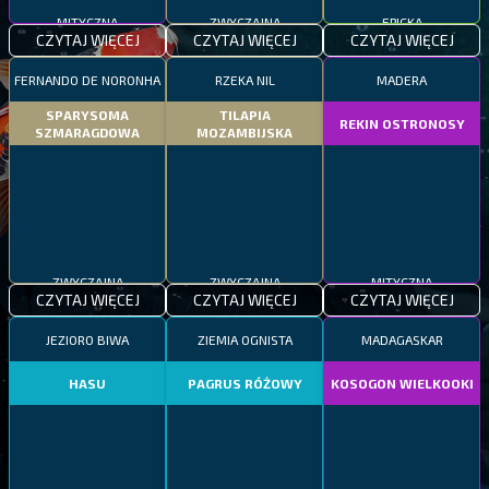
MITYCZNA
ZWYCZAJNA
EPICKA
CZYTAJ WIĘCEJ
CZYTAJ WIĘCEJ
CZYTAJ WIĘCEJ
FERNANDO DE NORONHA
RZEKA NIL
MADERA
SPARYSOMA
TILAPIA
REKIN OSTRONOSY
SZMARAGDOWA
MOZAMBIJSKA
ZWYCZAJNA
ZWYCZAJNA
MITYCZNA
CZYTAJ WIĘCEJ
CZYTAJ WIĘCEJ
CZYTAJ WIĘCEJ
JEZIORO BIWA
ZIEMIA OGNISTA
MADAGASKAR
HASU
PAGRUS RÓŻOWY
KOSOGON WIELKOOKI