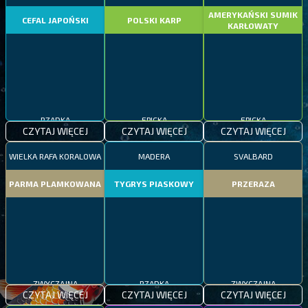
AMERYKAŃSKI SUMIK
CEFAL JAPOŃSKI
POLSKI KARP
KARŁOWATY
RZADKA
EPICKA
EPICKA
CZYTAJ WIĘCEJ
CZYTAJ WIĘCEJ
CZYTAJ WIĘCEJ
WIELKA RAFA KORALOWA
MADERA
SVALBARD
PARMA PLAMKOWANA
TYGRYS PIASKOWY
PRZERAZA
ZWYCZAJNA
RZADKA
ZWYCZAJNA
CZYTAJ WIĘCEJ
CZYTAJ WIĘCEJ
CZYTAJ WIĘCEJ