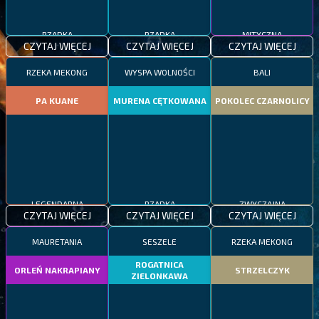
RZADKA
RZADKA
MITYCZNA
CZYTAJ WIĘCEJ
CZYTAJ WIĘCEJ
CZYTAJ WIĘCEJ
RZEKA MEKONG
WYSPA WOLNOŚCI
BALI
PA KUANE
MURENA CĘTKOWANA
POKOLEC CZARNOLICY
LEGENDARNA
RZADKA
ZWYCZAJNA
CZYTAJ WIĘCEJ
CZYTAJ WIĘCEJ
CZYTAJ WIĘCEJ
MAURETANIA
SESZELE
RZEKA MEKONG
ROGATNICA
ORLEŃ NAKRAPIANY
STRZELCZYK
ZIELONKAWA