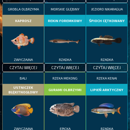
GROBLA OLBRZYMA
MORSKIE GŁĘBINY
JEZIORO NIKARAGUA
KAPROSZ
REKIN FOREMKOWY
ŚPIOCH CĘTKOWANY
ZWYCZAJNA
RZADKA
RZADKA
CZYTAJ WIĘCEJ
CZYTAJ WIĘCEJ
CZYTAJ WIĘCEJ
BALI
RZEKA MEKONG
RZEKA KENAI
USTNICZEK
GURAMI OLBRZYMI
LIPIEŃ ARKTYCZNY
BŁĘKITNOGŁOWY
ZWYCZAJNA
EPICKA
RZADKA