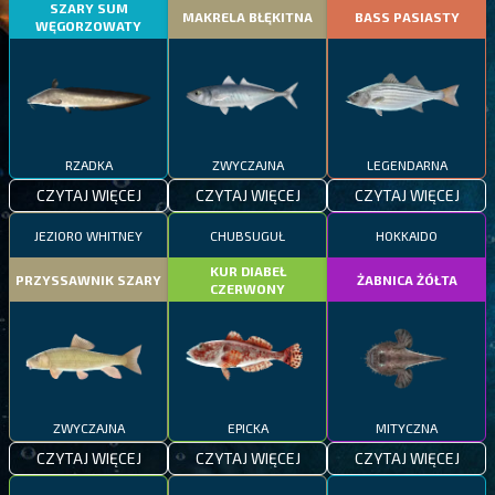
SZARY SUM
MAKRELA BŁĘKITNA
BASS PASIASTY
WĘGORZOWATY
RZADKA
ZWYCZAJNA
LEGENDARNA
CZYTAJ WIĘCEJ
CZYTAJ WIĘCEJ
CZYTAJ WIĘCEJ
JEZIORO WHITNEY
CHUBSUGUŁ
HOKKAIDO
KUR DIABEŁ
PRZYSSAWNIK SZARY
ŻABNICA ŻÓŁTA
CZERWONY
ZWYCZAJNA
EPICKA
MITYCZNA
CZYTAJ WIĘCEJ
CZYTAJ WIĘCEJ
CZYTAJ WIĘCEJ