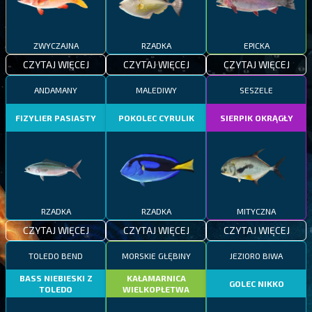
ZWYCZAJNA
RZADKA
EPICKA
CZYTAJ WIĘCEJ
CZYTAJ WIĘCEJ
CZYTAJ WIĘCEJ
ANDAMANY
MALEDIWY
SESZELE
FIZYLIER PASIASTY
POKOLEC CYRULIK
SIERPIK OKRĄGŁY
RZADKA
RZADKA
MITYCZNA
CZYTAJ WIĘCEJ
CZYTAJ WIĘCEJ
CZYTAJ WIĘCEJ
TOLEDO BEND
MORSKIE GŁĘBINY
JEZIORO BIWA
BASS NIEBIESKI Z
KAŁAMARNICA
GOLEC NIKKO
TOLEDO
WIELKOPŁETWA