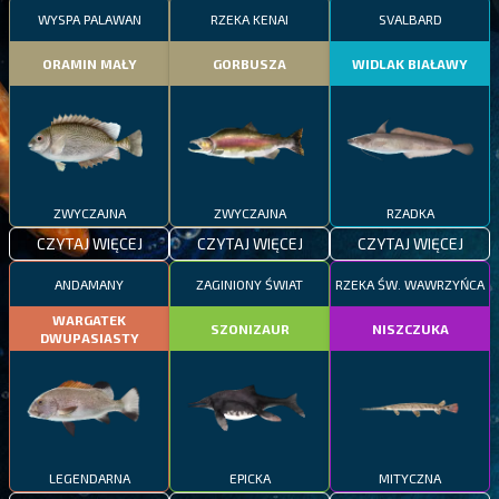
WYSPA PALAWAN
RZEKA KENAI
SVALBARD
ORAMIN MAŁY
GORBUSZA
WIDLAK BIAŁAWY
ZWYCZAJNA
ZWYCZAJNA
RZADKA
CZYTAJ WIĘCEJ
CZYTAJ WIĘCEJ
CZYTAJ WIĘCEJ
ANDAMANY
ZAGINIONY ŚWIAT
RZEKA ŚW. WAWRZYŃCA
WARGATEK
SZONIZAUR
NISZCZUKA
DWUPASIASTY
LEGENDARNA
EPICKA
MITYCZNA