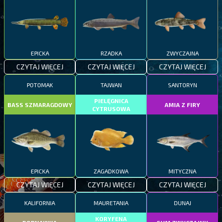
EPICKA
RZADKA
ZWYCZAJNA
CZYTAJ WIĘCEJ
CZYTAJ WIĘCEJ
CZYTAJ WIĘCEJ
POTOMAK
TAJWAN
SANTORYN
PIELĘGNICA
BASS SZMARAGDOWY
AMIA Z FIRY
CYTRUSOWA
EPICKA
ZAGADKOWA
MITYCZNA
CZYTAJ WIĘCEJ
CZYTAJ WIĘCEJ
CZYTAJ WIĘCEJ
KALIFORNIA
MAURETANIA
DUNAJ
KORYFENA