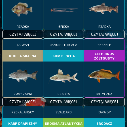
RZADKA
EPICKA
RZADKA
CZYTAJ WIĘCEJ
CZYTAJ WIĘCEJ
CZYTAJ WIĘCEJ
TAJWAN
JEZIORO TITICACA
SESZELE
LETHRINUS
KUHLIA SKALNA
SUM BLOCHA
ŻÓŁTOUSTY
ZWYCZAJNA
RZADKA
MITYCZNA
CZYTAJ WIĘCEJ
CZYTAJ WIĘCEJ
CZYTAJ WIĘCEJ
RZEKA JANGCY
SVALBARD
KARAIBY
KARP DRAPIEŻNY
BROSMA ATLANTYCKA
BRODACZ