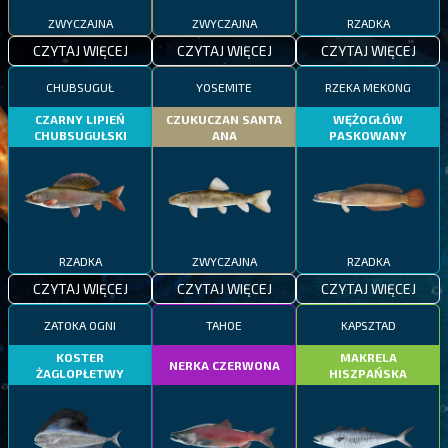
ZWYCZAJNA
ZWYCZAJNA
RZADKA
CZYTAJ WIĘCEJ
CZYTAJ WIĘCEJ
CZYTAJ WIĘCEJ
CHUBSUGUŁ
YOSEMITE
RZEKA MEKONG
CZARNY LIPIEŃ
CZUKUCZAN SANTA
WĘŻOGŁÓW
CHUBSUGUŁSKI
ANA
PASKOWANY
RZADKA
ZWYCZAJNA
RZADKA
CZYTAJ WIĘCEJ
CZYTAJ WIĘCEJ
CZYTAJ WIĘCEJ
ZATOKA OGNI
TAHOE
KAPSZTAD
KOSTER
MAKRELA
NERKA CZERWONA
ŻAGLOPŁETWY
HISZPAŃSKA