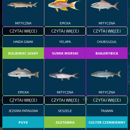
MITYCZNA
EPICKA
MITYCZNA
CZYTAJ WIĘCEJ
CZYTAJ WIĘCEJ
CZYTAJ WIĘCEJ
HAIDA GWAII
YELAPA
CHUBSUGUŁ
KULBINIEC JASNY
SUMIK MORSKI
BIAŁORYBICA
EPICKA
MITYCZNA
MITYCZNA
CZYTAJ WIĘCEJ
CZYTAJ WIĘCEJ
CZYTAJ WIĘCEJ
JEZIORA PATAGONII
SESZELE
TAJWAN
PUYE
ZŁOTAWKA
CULTER CZERWIENNY