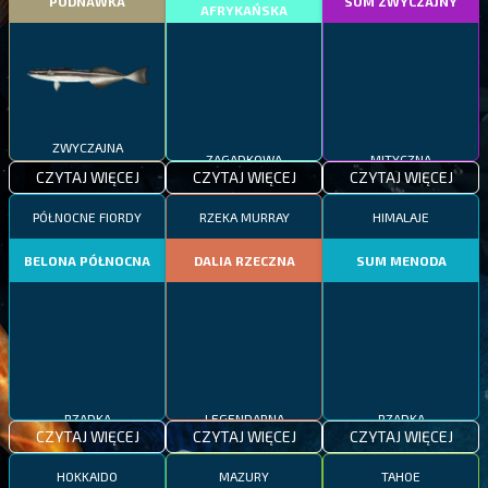
PODNAWKA
SUM ZWYCZAJNY
AFRYKAŃSKA
ZWYCZAJNA
ZAGADKOWA
MITYCZNA
CZYTAJ WIĘCEJ
CZYTAJ WIĘCEJ
CZYTAJ WIĘCEJ
PÓŁNOCNE FIORDY
RZEKA MURRAY
HIMALAJE
BELONA PÓŁNOCNA
DALIA RZECZNA
SUM MENODA
RZADKA
LEGENDARNA
RZADKA
CZYTAJ WIĘCEJ
CZYTAJ WIĘCEJ
CZYTAJ WIĘCEJ
HOKKAIDO
MAZURY
TAHOE