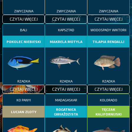
ZWYCZAJNA
ZWYCZAJNA
ZWYCZAJNA
CZYTAJ WIĘCEJ
CZYTAJ WIĘCEJ
CZYTAJ WIĘCEJ
BALI
KAPSZTAD
WODOSPADY WIKTORII
POKOLEC NIEBIESKI
MAKRELA MOTYLA
TILAPIA RENDALLI
RZADKA
RZADKA
RZADKA
CZYTAJ WIĘCEJ
CZYTAJ WIĘCEJ
CZYTAJ WIĘCEJ
KO PANYI
MADAGASKAR
KOLORADO
ROGATNICA
TĘCZAK
LUCJAN ZŁOTY
GWIAŹDZISTA
KALIFORNIJSKI