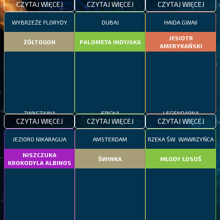
CZYTAJ WIĘCEJ
CZYTAJ WIĘCEJ
CZYTAJ WIĘCEJ
WYBRZEŻE FLORYDY
DUBAJ
HAIDA GWAII
JESIOTR
ŻÓŁTOGON
PALOMETA INDYJSKA
AMERYKAŃSKI
ZWYCZAJNA
EPICKA
LEGENDARNA
CZYTAJ WIĘCEJ
CZYTAJ WIĘCEJ
CZYTAJ WIĘCEJ
JEZIORO NIKARAGUA
AMSTERDAM
RZEKA ŚW. WAWRZYŃCA
NISZCZUKA
ŚWINKA
MŁODY ŁOSOŚ
KROKODYLA ALBINOS