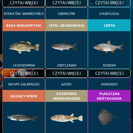
CZYTAJ WIĘCEJ
CZYTAJ WIĘCEJ
CZYTAJ WIĘCEJ
RZEKA ŚW. WAWRZYŃCA
GIBRALTAR
CHUBSUGUŁ
BASS WIELKOPYSKI
CEFAL GRUBOWARGI
CERTA
LEGENDARNA
ZWYCZAJNA
RZADKA
CZYTAJ WIĘCEJ
CZYTAJ WIĘCEJ
CZYTAJ WIĘCEJ
WYSPY GALAPAGOS
AZORY
HOKKAIDO
ROZDYMKA
PŁASZCZKA
KŁUJĄCY REKIN
MARMURKOWA
KRÓTKOGONA