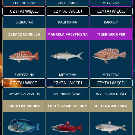
LEGENDARNA
ZWYCZAJNA
MITYCZNA
CZYTAJ WIĘCEJ
CZYTAJ WIĘCEJ
CZYTAJ WIĘCEJ
GIBRALTAR
KALIFORNIA
KARAIBY
ZĘBACZ CABRILLA
MAKRELA PACYFICZNA
TIGER GROUPER
ZWYCZAJNA
MITYCZNA
MITYCZNA
CZYTAJ WIĘCEJ
CZYTAJ WIĘCEJ
CZYTAJ WIĘCEJ
WYSPY GALAPAGOS
ZAGINIONY ŚWIAT
WYSPA WOLNOŚCI
PAROTKA MODRA
ŁOSOŚ SZABLOZĘBNY
ALOZA NIEBIESKA