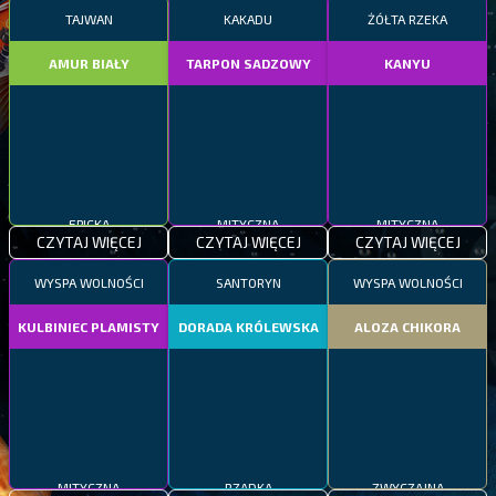
TAJWAN
KAKADU
ŻÓŁTA RZEKA
AMUR BIAŁY
TARPON SADZOWY
KANYU
EPICKA
MITYCZNA
MITYCZNA
CZYTAJ WIĘCEJ
CZYTAJ WIĘCEJ
CZYTAJ WIĘCEJ
WYSPA WOLNOŚCI
SANTORYN
WYSPA WOLNOŚCI
KULBINIEC PLAMISTY
DORADA KRÓLEWSKA
ALOZA CHIKORA
MITYCZNA
RZADKA
ZWYCZAJNA