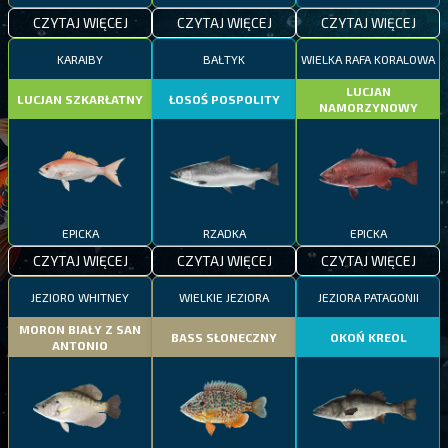
CZYTAJ WIĘCEJ
CZYTAJ WIĘCEJ
CZYTAJ WIĘCEJ
KARAIBY
BAŁTYK
WIELKA RAFA KORALOWA
LUCJAN
LUCJAN SZKARŁATNY
ŁOSOŚ POSPOLITY
NAMORZYNOWY
EPICKA
RZADKA
EPICKA
CZYTAJ WIĘCEJ
CZYTAJ WIĘCEJ
CZYTAJ WIĘCEJ
JEZIORO WHITNEY
WIELKIE JEZIORA
JEZIORA PATAGONII
MORON BIAŁY Z SAN
BASS SŁONECZNY
OKOŃ KREOL
ANTONIO