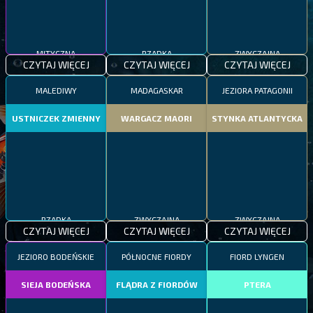
MITYCZNA
RZADKA
ZWYCZAJNA
CZYTAJ WIĘCEJ
CZYTAJ WIĘCEJ
CZYTAJ WIĘCEJ
MALEDIWY
MADAGASKAR
JEZIORA PATAGONII
USTNICZEK ZMIENNY
WARGACZ MAORI
STYNKA ATLANTYCKA
RZADKA
ZWYCZAJNA
ZWYCZAJNA
CZYTAJ WIĘCEJ
CZYTAJ WIĘCEJ
CZYTAJ WIĘCEJ
JEZIORO BODEŃSKIE
PÓŁNOCNE FIORDY
FIORD LYNGEN
SIEJA BODEŃSKA
FLĄDRA Z FIORDÓW
PTERA