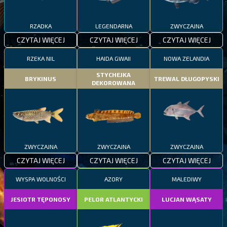
RZADKA
LEGENDARNA
ZWYCZAJNA
CZYTAJ WIĘCEJ
CZYTAJ WIĘCEJ
CZYTAJ WIĘCEJ
RZEKA NIL
HAIDA GWAII
NOWA ZELANDIA
STYCHEJKA
BRYKINUS
TREWAL DŁUGOPYSKI
DEKOROWANA
ZWYCZAJNA
ZWYCZAJNA
ZWYCZAJNA
CZYTAJ WIĘCEJ
CZYTAJ WIĘCEJ
CZYTAJ WIĘCEJ
WYSPA WOLNOŚCI
AZORY
MALEDIWY
JESIOTR TĘPONOSY
PELOR ATLANTYCKI
LUCJAN WĄSATY