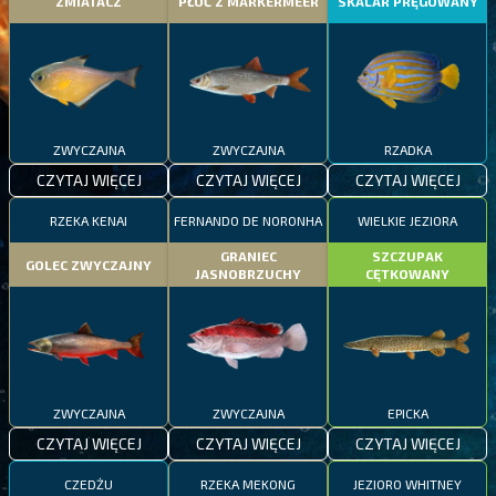
ZMIATACZ
PŁOĆ Z MARKERMEER
SKALAR PRĘGOWANY
ZWYCZAJNA
ZWYCZAJNA
RZADKA
CZYTAJ WIĘCEJ
CZYTAJ WIĘCEJ
CZYTAJ WIĘCEJ
RZEKA KENAI
FERNANDO DE NORONHA
WIELKIE JEZIORA
GRANIEC
SZCZUPAK
GOLEC ZWYCZAJNY
JASNOBRZUCHY
CĘTKOWANY
ZWYCZAJNA
ZWYCZAJNA
EPICKA
CZYTAJ WIĘCEJ
CZYTAJ WIĘCEJ
CZYTAJ WIĘCEJ
CZEDŻU
RZEKA MEKONG
JEZIORO WHITNEY