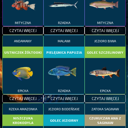
MITYCZNA
RZADKA
MITYCZNA
CZYTAJ WIĘCEJ
CZYTAJ WIĘCEJ
CZYTAJ WIĘCEJ
ANDAMANY
MALAWI
JEZIORO BIWA
USTNICZEK ŻÓŁTOOKI
PIELĘGNICA PAPUZIA
GOLEC SZCZELINOWY
EPICKA
RZADKA
EPICKA
CZYTAJ WIĘCEJ
CZYTAJ WIĘCEJ
CZYTAJ WIĘCEJ
RZEKA AMAZONKA
JEZIORO BODEŃSKIE
ZATOKA SAGINAW
NISZCZUKA
CZUKUCZAN ANA Z
GOLEC JEZIORNY
KROKODYLA
SAGINAW