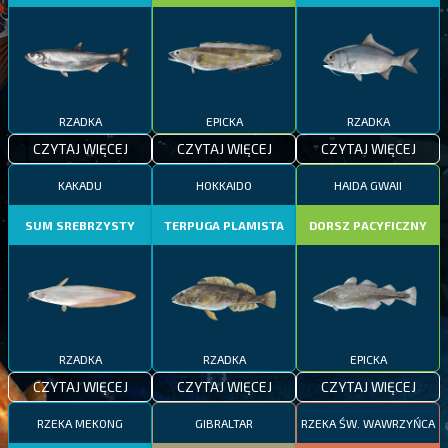
RZADKA
EPICKA
RZADKA
CZYTAJ WIĘCEJ
CZYTAJ WIĘCEJ
CZYTAJ WIĘCEJ
KAKADU
HOKKAIDO
HAIDA GWAII
SUM SREBRZYSTY
TERPUGA PLAMISTA
DORSZ PACYFICZNY
RZADKA
RZADKA
EPICKA
CZYTAJ WIĘCEJ
CZYTAJ WIĘCEJ
CZYTAJ WIĘCEJ
RZEKA MEKONG
GIBRALTAR
RZEKA ŚW. WAWRZYŃCA