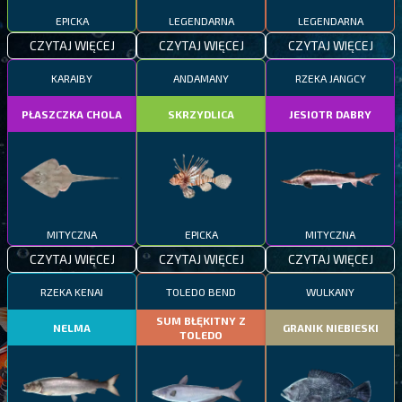
EPICKA
LEGENDARNA
LEGENDARNA
CZYTAJ WIĘCEJ
CZYTAJ WIĘCEJ
CZYTAJ WIĘCEJ
KARAIBY
ANDAMANY
RZEKA JANGCY
PŁASZCZKA CHOLA
SKRZYDLICA
JESIOTR DABRY
MITYCZNA
EPICKA
MITYCZNA
CZYTAJ WIĘCEJ
CZYTAJ WIĘCEJ
CZYTAJ WIĘCEJ
RZEKA KENAI
TOLEDO BEND
WULKANY
SUM BŁĘKITNY Z
NELMA
GRANIK NIEBIESKI
TOLEDO