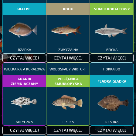
SKALPEL
ROHU
SUMIK KOBALTOWY
RZADKA
ZWYCZAJNA
EPICKA
CZYTAJ WIĘCEJ
CZYTAJ WIĘCEJ
CZYTAJ WIĘCEJ
WIELKA RAFA KORALOWA
WODOSPADY WIKTORII
HOKKAIDO
GRANIK
PIELĘGNICA
FLĄDRA GŁADKA
ZIEMNIACZANY
SMUKŁOPYSKA
MITYCZNA
EPICKA
RZADKA
CZYTAJ WIĘCEJ
CZYTAJ WIĘCEJ
CZYTAJ WIĘCEJ