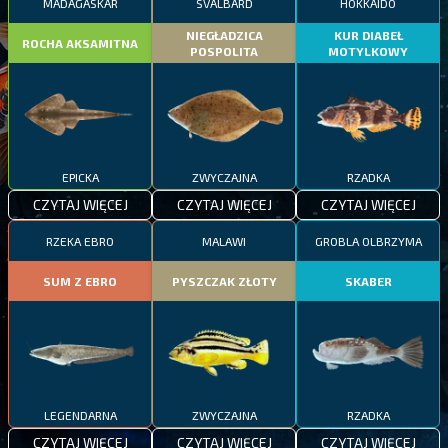
MADAGASKAR
SVALBARD
HOKKAIDO
NIEGŁADZICA
KUR DIABEŁ
ROCHA AKSAMITNA
POSPOLITA
MOTYLKOWY
EPICKA
ZWYCZAJNA
RZADKA
CZYTAJ WIĘCEJ
CZYTAJ WIĘCEJ
CZYTAJ WIĘCEJ
RZEKA EBRO
MALAWI
GROBLA OLBRZYMA
SUM Z EBRO
PYSZCZAK ZŁOTY
SKABER
LEGENDARNA
ZWYCZAJNA
RZADKA
CZYTAJ WIĘCEJ
CZYTAJ WIĘCEJ
CZYTAJ WIĘCEJ