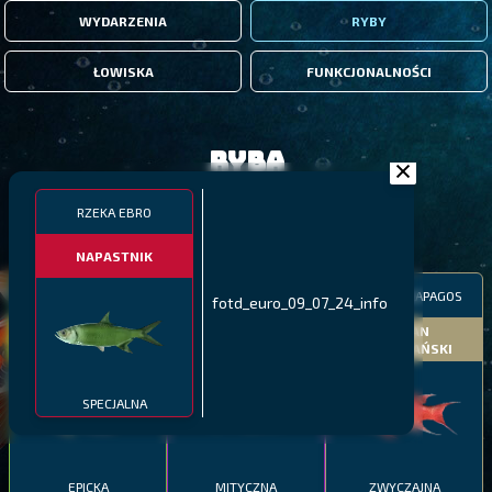
WYDARZENIA
RYBY
ŁOWISKA
FUNKCJONALNOŚCI
Ryba
RZEKA EBRO
FILTRY
NAPASTNIK
MALAWI
PÓŁNOCNE FIORDY
WYSPY GALAPAGOS
fotd_euro_09_07_24_info
BODIAN
PYSZCZAK ZACHODNI
LING
MEKSYKAŃSKI
SPECJALNA
EPICKA
MITYCZNA
ZWYCZAJNA