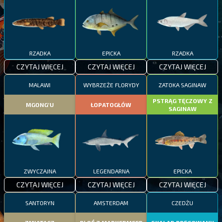
RZADKA
EPICKA
RZADKA
CZYTAJ WIĘCEJ
CZYTAJ WIĘCEJ
CZYTAJ WIĘCEJ
MALAWI
WYBRZEŻE FLORYDY
ZATOKA SAGINAW
PSTRĄG TĘCZOWY Z
MGONG'U
ŁOPATOGŁÓW
SAGINAW
ZWYCZAJNA
LEGENDARNA
EPICKA
CZYTAJ WIĘCEJ
CZYTAJ WIĘCEJ
CZYTAJ WIĘCEJ
SANTORYN
AMSTERDAM
CZEDŻU