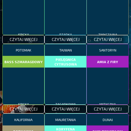
EPICKA
RZADKA
ZWYCZAJNA
CZYTAJ WIĘCEJ
CZYTAJ WIĘCEJ
CZYTAJ WIĘCEJ
POTOMAK
TAJWAN
SANTORYN
PIELĘGNICA
BASS SZMARAGDOWY
AMIA Z FIRY
CYTRUSOWA
EPICKA
ZAGADKOWA
MITYCZNA
CZYTAJ WIĘCEJ
CZYTAJ WIĘCEJ
CZYTAJ WIĘCEJ
KALIFORNIA
MAURETANIA
DUNAJ
KORYFENA