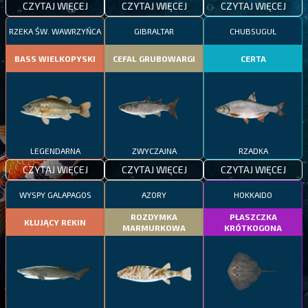
CZYTAJ WIĘCEJ
CZYTAJ WIĘCEJ
CZYTAJ WIĘCEJ
RZEKA ŚW. WAWRZYŃCA
GIBRALTAR
CHUBSUGUŁ
BASS WIELKOPYSKI
CEFAL GRUBOWARGI
CERTA
LEGENDARNA
ZWYCZAJNA
RZADKA
CZYTAJ WIĘCEJ
CZYTAJ WIĘCEJ
CZYTAJ WIĘCEJ
WYSPY GALAPAGOS
AZORY
HOKKAIDO
ROZDYMKA
PŁASZCZKA
KŁUJĄCY REKIN
MARMURKOWA
KRÓTKOGONA