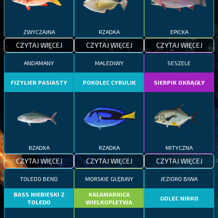
ZWYCZAJNA
RZADKA
EPICKA
CZYTAJ WIĘCEJ
CZYTAJ WIĘCEJ
CZYTAJ WIĘCEJ
ANDAMANY
MALEDIWY
SESZELE
FIZYLIER PASIASTY
POKOLEC CYRULIK
SIERPIK OKRĄGŁY
RZADKA
RZADKA
MITYCZNA
CZYTAJ WIĘCEJ
CZYTAJ WIĘCEJ
CZYTAJ WIĘCEJ
TOLEDO BEND
MORSKIE GŁĘBINY
JEZIORO BIWA
BASS NIEBIESKI Z
KAŁAMARNICA
GOLEC NIKKO
TOLEDO
WIELKOPŁETWA