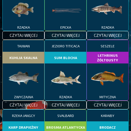
RZADKA
EPICKA
RZADKA
CZYTAJ WIĘCEJ
CZYTAJ WIĘCEJ
CZYTAJ WIĘCEJ
TAJWAN
JEZIORO TITICACA
SESZELE
LETHRINUS
KUHLIA SKALNA
SUM BLOCHA
ŻÓŁTOUSTY
ZWYCZAJNA
RZADKA
MITYCZNA
CZYTAJ WIĘCEJ
CZYTAJ WIĘCEJ
CZYTAJ WIĘCEJ
RZEKA JANGCY
SVALBARD
KARAIBY
KARP DRAPIEŻNY
BROSMA ATLANTYCKA
BRODACZ