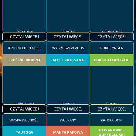
MITYCZNA
RZADKA
ZAGADKOWA
CZYTAJ WIĘCEJ
CZYTAJ WIĘCEJ
CZYTAJ WIĘCEJ
JEZIORO LOCH NESS
WYSPY GALAPAGOS
FIORD LYNGEN
TROĆ WĘDROWNA
ALUTERA PISANA
DORSZ ATLANTYCKI
ZWYCZAJNA
RZADKA
EPICKA
CZYTAJ WIĘCEJ
CZYTAJ WIĘCEJ
CZYTAJ WIĘCEJ
WYSPA WOLNOŚCI
WULKANY
ZATOKA OGNI
DYWANOWIEC
TAUTOGA
MANTA RAFOWA
AUSTRALIJSKI