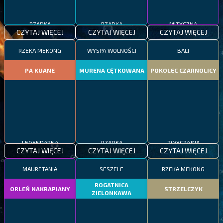
RZADKA
RZADKA
MITYCZNA
CZYTAJ WIĘCEJ
CZYTAJ WIĘCEJ
CZYTAJ WIĘCEJ
RZEKA MEKONG
WYSPA WOLNOŚCI
BALI
PA KUANE
MURENA CĘTKOWANA
POKOLEC CZARNOLICY
LEGENDARNA
RZADKA
ZWYCZAJNA
CZYTAJ WIĘCEJ
CZYTAJ WIĘCEJ
CZYTAJ WIĘCEJ
MAURETANIA
SESZELE
RZEKA MEKONG
ROGATNICA
ORLEŃ NAKRAPIANY
STRZELCZYK
ZIELONKAWA