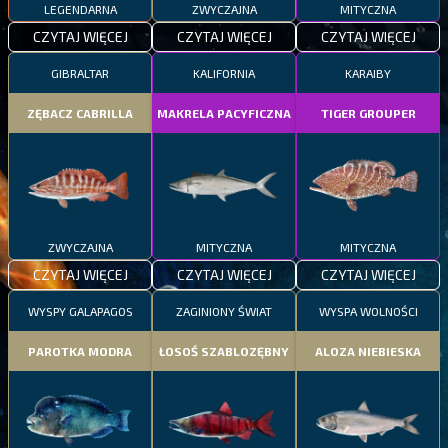
LEGENDARNA
ZWYCZAJNA
MITYCZNA
CZYTAJ WIĘCEJ
CZYTAJ WIĘCEJ
CZYTAJ WIĘCEJ
GIBRALTAR
KALIFORNIA
KARAIBY
ZĘBACZ CABRILLA
MAKRELA PACYFICZNA
TIGER GROUPER
ZWYCZAJNA
MITYCZNA
MITYCZNA
CZYTAJ WIĘCEJ
CZYTAJ WIĘCEJ
CZYTAJ WIĘCEJ
WYSPY GALAPAGOS
ZAGINIONY ŚWIAT
WYSPA WOLNOŚCI
PAROTKA MODRA
ŁOSOŚ SZABLOZĘBNY
ALOZA NIEBIESKA