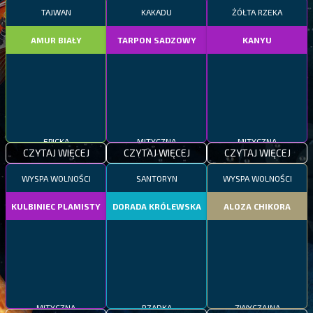
TAJWAN
KAKADU
ŻÓŁTA RZEKA
AMUR BIAŁY
TARPON SADZOWY
KANYU
EPICKA
MITYCZNA
MITYCZNA
CZYTAJ WIĘCEJ
CZYTAJ WIĘCEJ
CZYTAJ WIĘCEJ
WYSPA WOLNOŚCI
SANTORYN
WYSPA WOLNOŚCI
KULBINIEC PLAMISTY
DORADA KRÓLEWSKA
ALOZA CHIKORA
MITYCZNA
RZADKA
ZWYCZAJNA