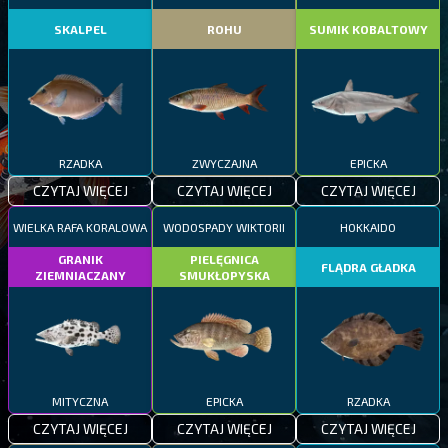
SKALPEL
ROHU
SUMIK KOBALTOWY
RZADKA
ZWYCZAJNA
EPICKA
CZYTAJ WIĘCEJ
CZYTAJ WIĘCEJ
CZYTAJ WIĘCEJ
WIELKA RAFA KORALOWA
WODOSPADY WIKTORII
HOKKAIDO
GRANIK
PIELĘGNICA
FLĄDRA GŁADKA
ZIEMNIACZANY
SMUKŁOPYSKA
MITYCZNA
EPICKA
RZADKA
CZYTAJ WIĘCEJ
CZYTAJ WIĘCEJ
CZYTAJ WIĘCEJ