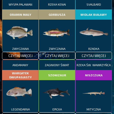
WYSPA PALAWAN
RZEKA KENAI
SVALBARD
ORAMIN MAŁY
GORBUSZA
WIDLAK BIAŁAWY
ZWYCZAJNA
ZWYCZAJNA
RZADKA
CZYTAJ WIĘCEJ
CZYTAJ WIĘCEJ
CZYTAJ WIĘCEJ
ANDAMANY
ZAGINIONY ŚWIAT
RZEKA ŚW. WAWRZYŃCA
WARGATEK
SZONIZAUR
NISZCZUKA
DWUPASIASTY
LEGENDARNA
EPICKA
MITYCZNA