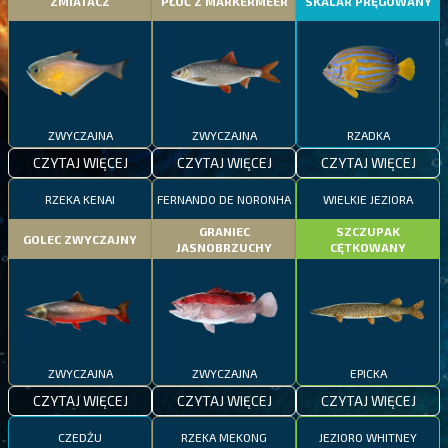
ZMIATACZ
PŁOĆ Z MARKERMEER
SKALAR PRĘGOWANY
ZWYCZAJNA
ZWYCZAJNA
RZADKA
CZYTAJ WIĘCEJ
CZYTAJ WIĘCEJ
CZYTAJ WIĘCEJ
RZEKA KENAI
FERNANDO DE NORONHA
WIELKIE JEZIORA
GRANIEC
SZCZUPAK
GOLEC ZWYCZAJNY
JASNOBRZUCHY
CĘTKOWANY
ZWYCZAJNA
ZWYCZAJNA
EPICKA
CZYTAJ WIĘCEJ
CZYTAJ WIĘCEJ
CZYTAJ WIĘCEJ
CZEDŻU
RZEKA MEKONG
JEZIORO WHITNEY