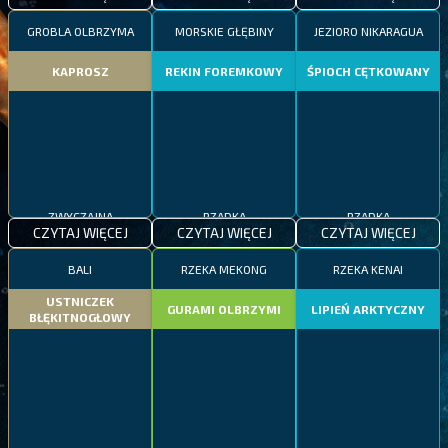
GROBLA OLBRZYMA
MORSKIE GŁĘBINY
JEZIORO NIKARAGUA
KAPROSZ
REKIN FOREMKOWY
ŚPIOCH CĘTKOWANY
ZWYCZAJNA
RZADKA
RZADKA
CZYTAJ WIĘCEJ
CZYTAJ WIĘCEJ
CZYTAJ WIĘCEJ
BALI
RZEKA MEKONG
RZEKA KENAI
USTNICZEK
GURAMI OLBRZYMI
LIPIEŃ ARKTYCZNY
BŁĘKITNOGŁOWY
ZWYCZAJNA
EPICKA
RZADKA