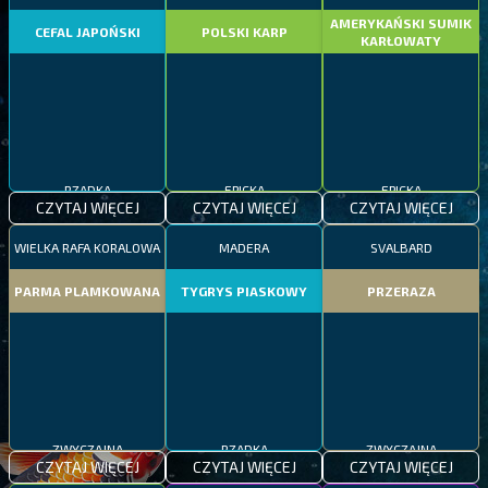
AMERYKAŃSKI SUMIK
CEFAL JAPOŃSKI
POLSKI KARP
KARŁOWATY
RZADKA
EPICKA
EPICKA
CZYTAJ WIĘCEJ
CZYTAJ WIĘCEJ
CZYTAJ WIĘCEJ
WIELKA RAFA KORALOWA
MADERA
SVALBARD
PARMA PLAMKOWANA
TYGRYS PIASKOWY
PRZERAZA
ZWYCZAJNA
RZADKA
ZWYCZAJNA
CZYTAJ WIĘCEJ
CZYTAJ WIĘCEJ
CZYTAJ WIĘCEJ