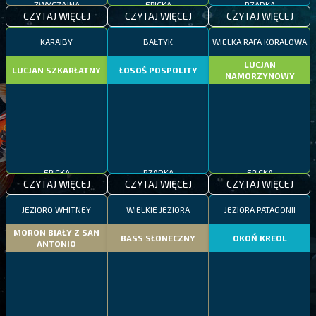
CZYTAJ WIĘCEJ
CZYTAJ WIĘCEJ
CZYTAJ WIĘCEJ
KARAIBY
BAŁTYK
WIELKA RAFA KORALOWA
LUCJAN
LUCJAN SZKARŁATNY
ŁOSOŚ POSPOLITY
NAMORZYNOWY
EPICKA
RZADKA
EPICKA
CZYTAJ WIĘCEJ
CZYTAJ WIĘCEJ
CZYTAJ WIĘCEJ
JEZIORO WHITNEY
WIELKIE JEZIORA
JEZIORA PATAGONII
MORON BIAŁY Z SAN
BASS SŁONECZNY
OKOŃ KREOL
ANTONIO