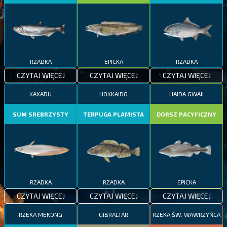
RZADKA
EPICKA
RZADKA
CZYTAJ WIĘCEJ
CZYTAJ WIĘCEJ
CZYTAJ WIĘCEJ
KAKADU
HOKKAIDO
HAIDA GWAII
SUM SREBRZYSTY
TERPUGA PLAMISTA
DORSZ PACYFICZNY
RZADKA
RZADKA
EPICKA
CZYTAJ WIĘCEJ
CZYTAJ WIĘCEJ
CZYTAJ WIĘCEJ
RZEKA MEKONG
GIBRALTAR
RZEKA ŚW. WAWRZYŃCA