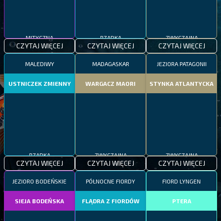
MITYCZNA
RZADKA
ZWYCZAJNA
CZYTAJ WIĘCEJ
CZYTAJ WIĘCEJ
CZYTAJ WIĘCEJ
MALEDIWY
MADAGASKAR
JEZIORA PATAGONII
USTNICZEK ZMIENNY
WARGACZ MAORI
STYNKA ATLANTYCKA
RZADKA
ZWYCZAJNA
ZWYCZAJNA
CZYTAJ WIĘCEJ
CZYTAJ WIĘCEJ
CZYTAJ WIĘCEJ
JEZIORO BODEŃSKIE
PÓŁNOCNE FIORDY
FIORD LYNGEN
SIEJA BODEŃSKA
FLĄDRA Z FIORDÓW
PTERA