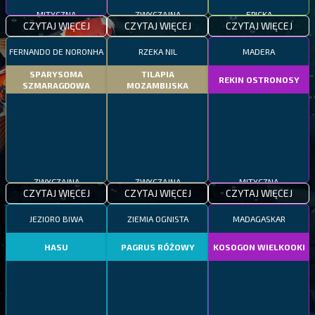
MITYCZNA
ZWYCZAJNA
EPICKA
CZYTAJ WIĘCEJ
CZYTAJ WIĘCEJ
CZYTAJ WIĘCEJ
FERNANDO DE NORONHA
RZEKA NIL
MADERA
SPARYSOMA
TILAPIA
REKIN OSTRONOSY
SZMARAGDOWA
MOZAMBIJSKA
ZWYCZAJNA
ZWYCZAJNA
MITYCZNA
CZYTAJ WIĘCEJ
CZYTAJ WIĘCEJ
CZYTAJ WIĘCEJ
JEZIORO BIWA
ZIEMIA OGNISTA
MADAGASKAR
HASU
PAGRUS RÓŻOWY
KOSOGON WIELKOOKI