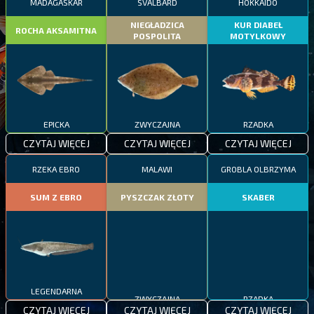
MADAGASKAR
SVALBARD
HOKKAIDO
NIEGŁADZICA
KUR DIABEŁ
ROCHA AKSAMITNA
POSPOLITA
MOTYLKOWY
EPICKA
ZWYCZAJNA
RZADKA
CZYTAJ WIĘCEJ
CZYTAJ WIĘCEJ
CZYTAJ WIĘCEJ
RZEKA EBRO
MALAWI
GROBLA OLBRZYMA
SUM Z EBRO
PYSZCZAK ZŁOTY
SKABER
LEGENDARNA
ZWYCZAJNA
RZADKA
CZYTAJ WIĘCEJ
CZYTAJ WIĘCEJ
CZYTAJ WIĘCEJ