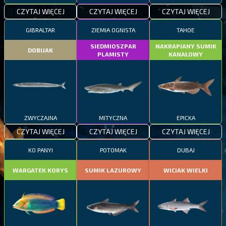
CZYTAJ WIĘCEJ
CZYTAJ WIĘCEJ
CZYTAJ WIĘCEJ
GIBRALTAR
ZIEMIA OGNISTA
TAHOE
SIEDMIOSZPAR
NAKRAPIANY SUMIK
DOBIJAK
PLAMISTY
KANAŁOWY
ZWYCZAJNA
MITYCZNA
EPICKA
CZYTAJ WIĘCEJ
CZYTAJ WIĘCEJ
CZYTAJ WIĘCEJ
KO PANYI
POTOMAK
DUBAJ
WARGATEK KORYS
SUMIK LAZUROWY
WICIAK WIELKI