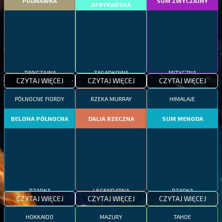
PODNAWKA
SUM ZWYCZAJNY
AFRYKAŃSKA
ZWYCZAJNA
ZAGADKOWA
MITYCZNA
CZYTAJ WIĘCEJ
CZYTAJ WIĘCEJ
CZYTAJ WIĘCEJ
PÓŁNOCNE FIORDY
RZEKA MURRAY
HIMALAJE
BELONA PÓŁNOCNA
DALIA RZECZNA
SUM MENODA
RZADKA
LEGENDARNA
RZADKA
CZYTAJ WIĘCEJ
CZYTAJ WIĘCEJ
CZYTAJ WIĘCEJ
HOKKAIDO
MAZURY
TAHOE