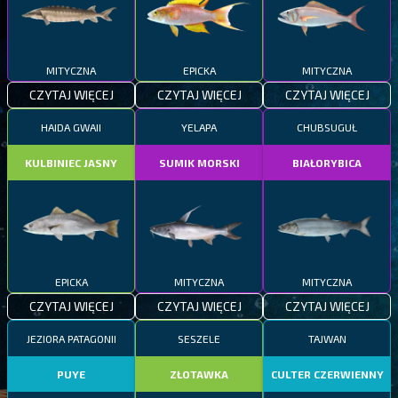
MITYCZNA
EPICKA
MITYCZNA
CZYTAJ WIĘCEJ
CZYTAJ WIĘCEJ
CZYTAJ WIĘCEJ
HAIDA GWAII
YELAPA
CHUBSUGUŁ
KULBINIEC JASNY
SUMIK MORSKI
BIAŁORYBICA
EPICKA
MITYCZNA
MITYCZNA
CZYTAJ WIĘCEJ
CZYTAJ WIĘCEJ
CZYTAJ WIĘCEJ
JEZIORA PATAGONII
SESZELE
TAJWAN
PUYE
ZŁOTAWKA
CULTER CZERWIENNY