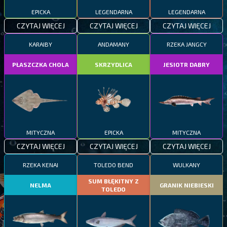
EPICKA
LEGENDARNA
LEGENDARNA
CZYTAJ WIĘCEJ
CZYTAJ WIĘCEJ
CZYTAJ WIĘCEJ
KARAIBY
ANDAMANY
RZEKA JANGCY
PŁASZCZKA CHOLA
SKRZYDLICA
JESIOTR DABRY
MITYCZNA
EPICKA
MITYCZNA
CZYTAJ WIĘCEJ
CZYTAJ WIĘCEJ
CZYTAJ WIĘCEJ
RZEKA KENAI
TOLEDO BEND
WULKANY
SUM BŁĘKITNY Z
NELMA
GRANIK NIEBIESKI
TOLEDO