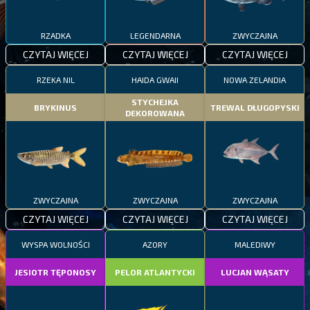
RZADKA
LEGENDARNA
ZWYCZAJNA
CZYTAJ WIĘCEJ
CZYTAJ WIĘCEJ
CZYTAJ WIĘCEJ
RZEKA NIL
HAIDA GWAII
NOWA ZELANDIA
STYCHEJKA
BRYKINUS
TREWAL DŁUGOPYSKI
DEKOROWANA
ZWYCZAJNA
ZWYCZAJNA
ZWYCZAJNA
CZYTAJ WIĘCEJ
CZYTAJ WIĘCEJ
CZYTAJ WIĘCEJ
WYSPA WOLNOŚCI
AZORY
MALEDIWY
JESIOTR TĘPONOSY
PELOR ATLANTYCKI
LUCJAN WĄSATY