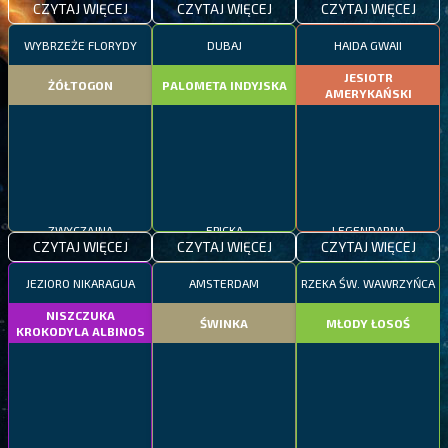
CZYTAJ WIĘCEJ
CZYTAJ WIĘCEJ
CZYTAJ WIĘCEJ
WYBRZEŻE FLORYDY
DUBAJ
HAIDA GWAII
JESIOTR
ŻÓŁTOGON
PALOMETA INDYJSKA
AMERYKAŃSKI
ZWYCZAJNA
EPICKA
LEGENDARNA
CZYTAJ WIĘCEJ
CZYTAJ WIĘCEJ
CZYTAJ WIĘCEJ
JEZIORO NIKARAGUA
AMSTERDAM
RZEKA ŚW. WAWRZYŃCA
NISZCZUKA
ŚWINKA
MŁODY ŁOSOŚ
KROKODYLA ALBINOS