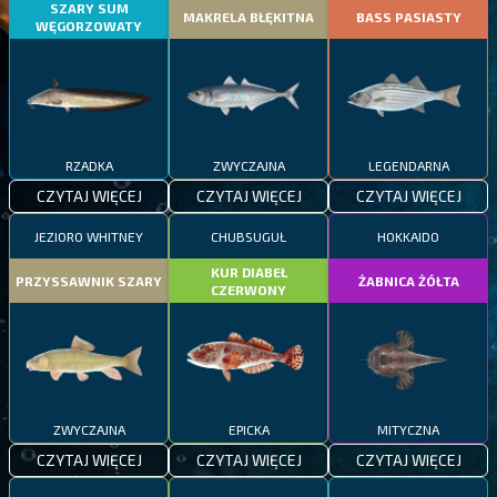
SZARY SUM
MAKRELA BŁĘKITNA
BASS PASIASTY
WĘGORZOWATY
RZADKA
ZWYCZAJNA
LEGENDARNA
CZYTAJ WIĘCEJ
CZYTAJ WIĘCEJ
CZYTAJ WIĘCEJ
JEZIORO WHITNEY
CHUBSUGUŁ
HOKKAIDO
KUR DIABEŁ
PRZYSSAWNIK SZARY
ŻABNICA ŻÓŁTA
CZERWONY
ZWYCZAJNA
EPICKA
MITYCZNA
CZYTAJ WIĘCEJ
CZYTAJ WIĘCEJ
CZYTAJ WIĘCEJ