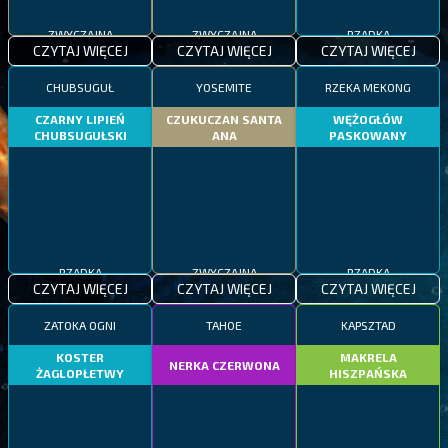
ZWYCZAJNA
ZWYCZAJNA
RZADKA
CZYTAJ WIĘCEJ
CZYTAJ WIĘCEJ
CZYTAJ WIĘCEJ
CHUBSUGUŁ
YOSEMITE
RZEKA MEKONG
CZARNY LIPIEŃ
CZUKUCZAN SANTA
WĘŻOGŁÓW
CHUBSUGUŁSKI
ANA
PASKOWANY
RZADKA
ZWYCZAJNA
RZADKA
CZYTAJ WIĘCEJ
CZYTAJ WIĘCEJ
CZYTAJ WIĘCEJ
ZATOKA OGNI
TAHOE
KAPSZTAD
KOSTER
MAKRELA
NERKA CZERWONA
ŻAGLOPŁETWY
HISZPAŃSKA