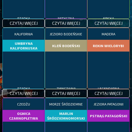
RZADKA
MITYCZNA
EPICKA
CZYTAJ WIĘCEJ
CZYTAJ WIĘCEJ
CZYTAJ WIĘCEJ
KALIFORNIA
JEZIORO BODEŃSKIE
MADERA
UMBRYNA
KLEŃ BODEŃSKI
REKIN WIELORYBI
KALIFORNIJSKA
RZADKA
ZWYCZAJNA
LEGENDARNA
CZYTAJ WIĘCEJ
CZYTAJ WIĘCEJ
CZYTAJ WIĘCEJ
CZEDŻU
MORZE ŚRÓDZIEMNE
JEZIORA PATAGONII
OGNICA
MARLIN
PSTRĄG PATAGOŃSKI
CZARNOPŁETWA
ŚRÓDZIEMNOMORSKI