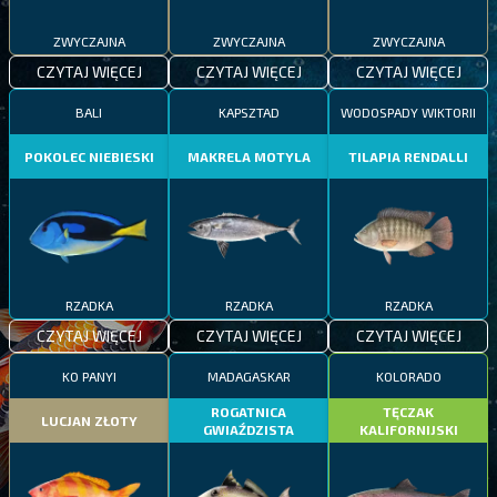
ZWYCZAJNA
ZWYCZAJNA
ZWYCZAJNA
CZYTAJ WIĘCEJ
CZYTAJ WIĘCEJ
CZYTAJ WIĘCEJ
BALI
KAPSZTAD
WODOSPADY WIKTORII
POKOLEC NIEBIESKI
MAKRELA MOTYLA
TILAPIA RENDALLI
RZADKA
RZADKA
RZADKA
CZYTAJ WIĘCEJ
CZYTAJ WIĘCEJ
CZYTAJ WIĘCEJ
KO PANYI
MADAGASKAR
KOLORADO
ROGATNICA
TĘCZAK
LUCJAN ZŁOTY
GWIAŹDZISTA
KALIFORNIJSKI