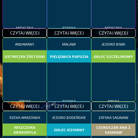
MITYCZNA
RZADKA
MITYCZNA
CZYTAJ WIĘCEJ
CZYTAJ WIĘCEJ
CZYTAJ WIĘCEJ
ANDAMANY
MALAWI
JEZIORO BIWA
USTNICZEK ŻÓŁTOOKI
PIELĘGNICA PAPUZIA
GOLEC SZCZELINOWY
EPICKA
RZADKA
EPICKA
CZYTAJ WIĘCEJ
CZYTAJ WIĘCEJ
CZYTAJ WIĘCEJ
RZEKA AMAZONKA
JEZIORO BODEŃSKIE
ZATOKA SAGINAW
NISZCZUKA
CZUKUCZAN ANA Z
GOLEC JEZIORNY
KROKODYLA
SAGINAW