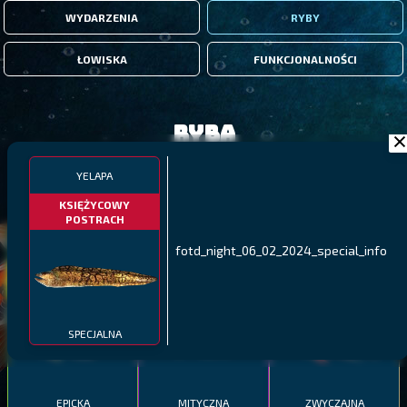
WYDARZENIA
RYBY
ŁOWISKA
FUNKCJONALNOŚCI
Ryba
YELAPA
FILTRY
KSIĘŻYCOWY
POSTRACH
MALAWI
PÓŁNOCNE FIORDY
WYSPY GALAPAGOS
fotd_night_06_02_2024_special_info
BODIAN
PYSZCZAK ZACHODNI
LING
MEKSYKAŃSKI
SPECJALNA
EPICKA
MITYCZNA
ZWYCZAJNA