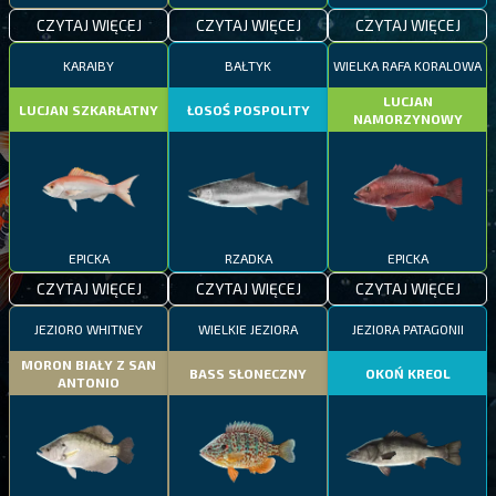
CZYTAJ WIĘCEJ
CZYTAJ WIĘCEJ
CZYTAJ WIĘCEJ
KARAIBY
BAŁTYK
WIELKA RAFA KORALOWA
LUCJAN
LUCJAN SZKARŁATNY
ŁOSOŚ POSPOLITY
NAMORZYNOWY
EPICKA
RZADKA
EPICKA
CZYTAJ WIĘCEJ
CZYTAJ WIĘCEJ
CZYTAJ WIĘCEJ
JEZIORO WHITNEY
WIELKIE JEZIORA
JEZIORA PATAGONII
MORON BIAŁY Z SAN
BASS SŁONECZNY
OKOŃ KREOL
ANTONIO