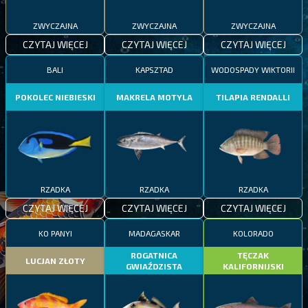
ZWYCZAJNA
ZWYCZAJNA
ZWYCZAJNA
CZYTAJ WIĘCEJ
CZYTAJ WIĘCEJ
CZYTAJ WIĘCEJ
BALI
KAPSZTAD
WODOSPADY WIKTORII
POKOLEC NIEBIESKI
MAKRELA MOTYLA
TILAPIA RENDALLI
RZADKA
RZADKA
RZADKA
CZYTAJ WIĘCEJ
CZYTAJ WIĘCEJ
CZYTAJ WIĘCEJ
KO PANYI
MADAGASKAR
KOLORADO
ROGATNICA
TĘCZAK
LUCJAN ZŁOTY
GWIAŹDZISTA
KALIFORNIJSKI