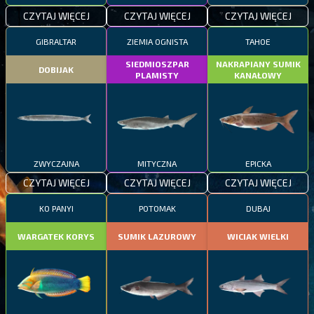
CZYTAJ WIĘCEJ
CZYTAJ WIĘCEJ
CZYTAJ WIĘCEJ
GIBRALTAR
ZIEMIA OGNISTA
TAHOE
SIEDMIOSZPAR
NAKRAPIANY SUMIK
DOBIJAK
PLAMISTY
KANAŁOWY
ZWYCZAJNA
MITYCZNA
EPICKA
CZYTAJ WIĘCEJ
CZYTAJ WIĘCEJ
CZYTAJ WIĘCEJ
KO PANYI
POTOMAK
DUBAJ
WARGATEK KORYS
SUMIK LAZUROWY
WICIAK WIELKI