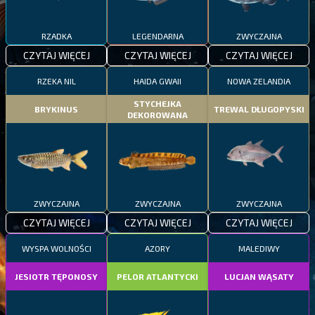
RZADKA
LEGENDARNA
ZWYCZAJNA
CZYTAJ WIĘCEJ
CZYTAJ WIĘCEJ
CZYTAJ WIĘCEJ
RZEKA NIL
HAIDA GWAII
NOWA ZELANDIA
STYCHEJKA
BRYKINUS
TREWAL DŁUGOPYSKI
DEKOROWANA
ZWYCZAJNA
ZWYCZAJNA
ZWYCZAJNA
CZYTAJ WIĘCEJ
CZYTAJ WIĘCEJ
CZYTAJ WIĘCEJ
WYSPA WOLNOŚCI
AZORY
MALEDIWY
JESIOTR TĘPONOSY
PELOR ATLANTYCKI
LUCJAN WĄSATY