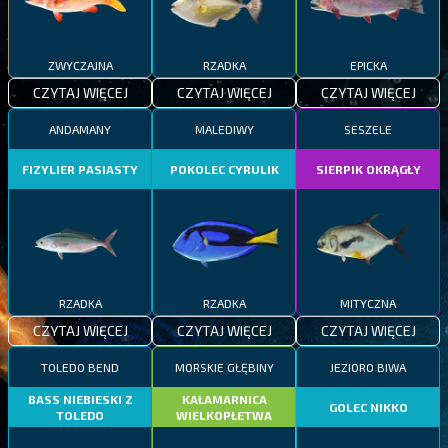
ZWYCZAJNA
RZADKA
EPICKA
CZYTAJ WIĘCEJ
CZYTAJ WIĘCEJ
CZYTAJ WIĘCEJ
ANDAMANY
MALEDIWY
SESZELE
FIZYLIER PASIASTY
POKOLEC CYRULIK
SIERPIK OKRĄGŁY
RZADKA
RZADKA
MITYCZNA
CZYTAJ WIĘCEJ
CZYTAJ WIĘCEJ
CZYTAJ WIĘCEJ
TOLEDO BEND
MORSKIE GŁĘBINY
JEZIORO BIWA
BASS NIEBIESKI Z
KAŁAMARNICA
GOLEC NIKKO
TOLEDO
WIELKOPŁETWA