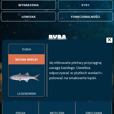
WYDARZENIA
RYBY
ŁOWISKA
FUNKCJONALNOŚCI
Ryba
DUBAJ
FILTRY
WICIAK WIELKI
Jej nitkowate płetwy przyciągną
uwagę każdego. Uwielbia
MALAWI
PÓŁNOCNE FIORDY
WYSPY GALAPAGOS
odpoczywać w płytkich wodach i
BODIAN
polować na smakowite kąski.
PYSZCZAK ZACHODNI
LING
MEKSYKAŃSKI
LEGENDARNA
EPICKA
MITYCZNA
ZWYCZAJNA