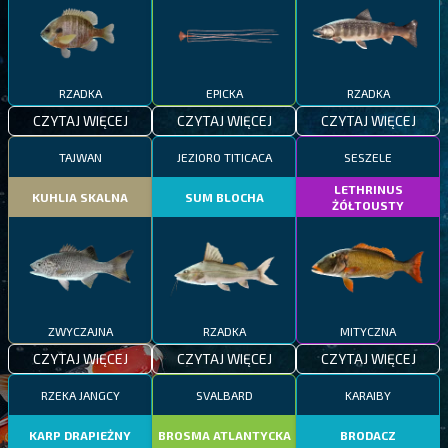
RZADKA
EPICKA
RZADKA
CZYTAJ WIĘCEJ
CZYTAJ WIĘCEJ
CZYTAJ WIĘCEJ
TAJWAN
JEZIORO TITICACA
SESZELE
LETHRINUS
KUHLIA SKALNA
SUM BLOCHA
ŻÓŁTOUSTY
ZWYCZAJNA
RZADKA
MITYCZNA
CZYTAJ WIĘCEJ
CZYTAJ WIĘCEJ
CZYTAJ WIĘCEJ
RZEKA JANGCY
SVALBARD
KARAIBY
KARP DRAPIEŻNY
BROSMA ATLANTYCKA
BRODACZ