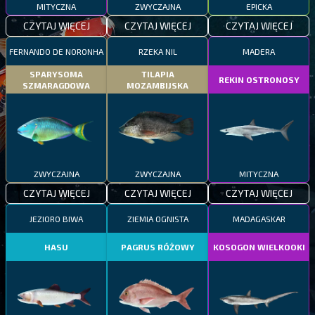
MITYCZNA
ZWYCZAJNA
EPICKA
CZYTAJ WIĘCEJ
CZYTAJ WIĘCEJ
CZYTAJ WIĘCEJ
FERNANDO DE NORONHA
RZEKA NIL
MADERA
SPARYSOMA
TILAPIA
REKIN OSTRONOSY
SZMARAGDOWA
MOZAMBIJSKA
ZWYCZAJNA
ZWYCZAJNA
MITYCZNA
CZYTAJ WIĘCEJ
CZYTAJ WIĘCEJ
CZYTAJ WIĘCEJ
JEZIORO BIWA
ZIEMIA OGNISTA
MADAGASKAR
HASU
PAGRUS RÓŻOWY
KOSOGON WIELKOOKI