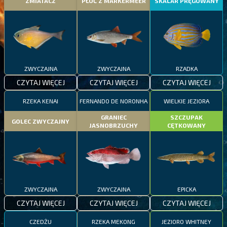
ZMIATACZ
PŁOĆ Z MARKERMEER
SKALAR PRĘGOWANY
ZWYCZAJNA
ZWYCZAJNA
RZADKA
CZYTAJ WIĘCEJ
CZYTAJ WIĘCEJ
CZYTAJ WIĘCEJ
RZEKA KENAI
FERNANDO DE NORONHA
WIELKIE JEZIORA
GRANIEC
SZCZUPAK
GOLEC ZWYCZAJNY
JASNOBRZUCHY
CĘTKOWANY
ZWYCZAJNA
ZWYCZAJNA
EPICKA
CZYTAJ WIĘCEJ
CZYTAJ WIĘCEJ
CZYTAJ WIĘCEJ
CZEDŻU
RZEKA MEKONG
JEZIORO WHITNEY