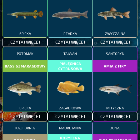
EPICKA
RZADKA
ZWYCZAJNA
CZYTAJ WIĘCEJ
CZYTAJ WIĘCEJ
CZYTAJ WIĘCEJ
POTOMAK
TAJWAN
SANTORYN
PIELĘGNICA
BASS SZMARAGDOWY
AMIA Z FIRY
CYTRUSOWA
EPICKA
ZAGADKOWA
MITYCZNA
CZYTAJ WIĘCEJ
CZYTAJ WIĘCEJ
CZYTAJ WIĘCEJ
KALIFORNIA
MAURETANIA
DUNAJ
KORYFENA