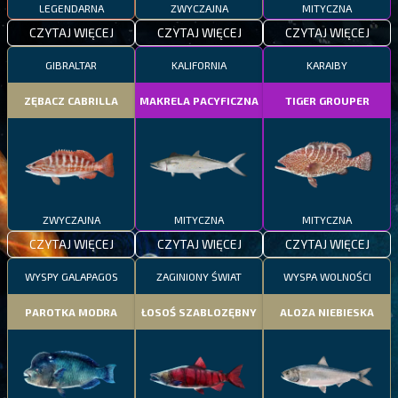
LEGENDARNA
ZWYCZAJNA
MITYCZNA
CZYTAJ WIĘCEJ
CZYTAJ WIĘCEJ
CZYTAJ WIĘCEJ
GIBRALTAR
KALIFORNIA
KARAIBY
ZĘBACZ CABRILLA
MAKRELA PACYFICZNA
TIGER GROUPER
ZWYCZAJNA
MITYCZNA
MITYCZNA
CZYTAJ WIĘCEJ
CZYTAJ WIĘCEJ
CZYTAJ WIĘCEJ
WYSPY GALAPAGOS
ZAGINIONY ŚWIAT
WYSPA WOLNOŚCI
PAROTKA MODRA
ŁOSOŚ SZABLOZĘBNY
ALOZA NIEBIESKA