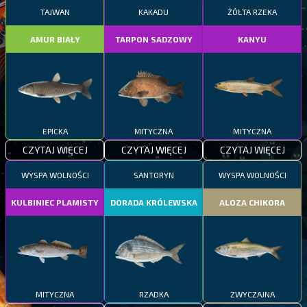
TAJWAN
KAKADU
ŻÓŁTA RZEKA
AMUR BIAŁY
TARPON SADZOWY
KANYU
EPICKA
MITYCZNA
MITYCZNA
CZYTAJ WIĘCEJ
CZYTAJ WIĘCEJ
CZYTAJ WIĘCEJ
WYSPA WOLNOŚCI
SANTORYN
WYSPA WOLNOŚCI
KULBINIEC PLAMISTY
DORADA KRÓLEWSKA
ALOZA CHIKORA
MITYCZNA
RZADKA
ZWYCZAJNA