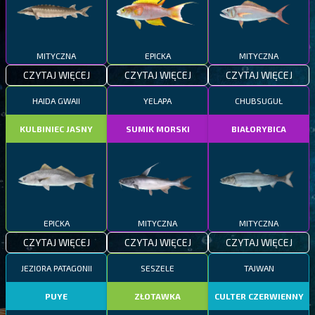
MITYCZNA
EPICKA
MITYCZNA
CZYTAJ WIĘCEJ
CZYTAJ WIĘCEJ
CZYTAJ WIĘCEJ
HAIDA GWAII
YELAPA
CHUBSUGUŁ
KULBINIEC JASNY
SUMIK MORSKI
BIAŁORYBICA
EPICKA
MITYCZNA
MITYCZNA
CZYTAJ WIĘCEJ
CZYTAJ WIĘCEJ
CZYTAJ WIĘCEJ
JEZIORA PATAGONII
SESZELE
TAJWAN
PUYE
ZŁOTAWKA
CULTER CZERWIENNY