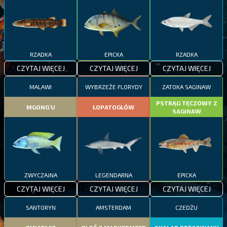
RZADKA
EPICKA
RZADKA
CZYTAJ WIĘCEJ
CZYTAJ WIĘCEJ
CZYTAJ WIĘCEJ
MALAWI
WYBRZEŻE FLORYDY
ZATOKA SAGINAW
PSTRĄG TĘCZOWY Z
MGONG'U
ŁOPATOGŁÓW
SAGINAW
ZWYCZAJNA
LEGENDARNA
EPICKA
CZYTAJ WIĘCEJ
CZYTAJ WIĘCEJ
CZYTAJ WIĘCEJ
SANTORYN
AMSTERDAM
CZEDŻU