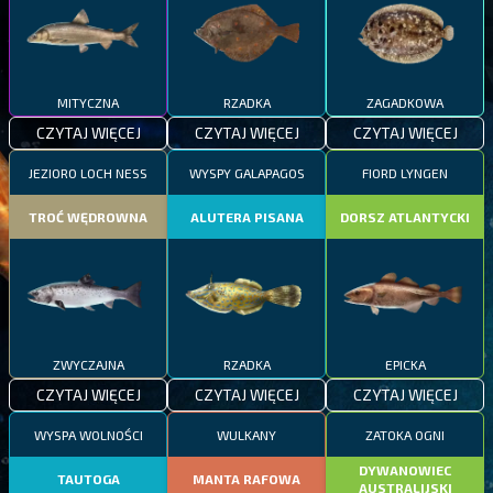
MITYCZNA
RZADKA
ZAGADKOWA
CZYTAJ WIĘCEJ
CZYTAJ WIĘCEJ
CZYTAJ WIĘCEJ
JEZIORO LOCH NESS
WYSPY GALAPAGOS
FIORD LYNGEN
TROĆ WĘDROWNA
ALUTERA PISANA
DORSZ ATLANTYCKI
ZWYCZAJNA
RZADKA
EPICKA
CZYTAJ WIĘCEJ
CZYTAJ WIĘCEJ
CZYTAJ WIĘCEJ
WYSPA WOLNOŚCI
WULKANY
ZATOKA OGNI
DYWANOWIEC
TAUTOGA
MANTA RAFOWA
AUSTRALIJSKI