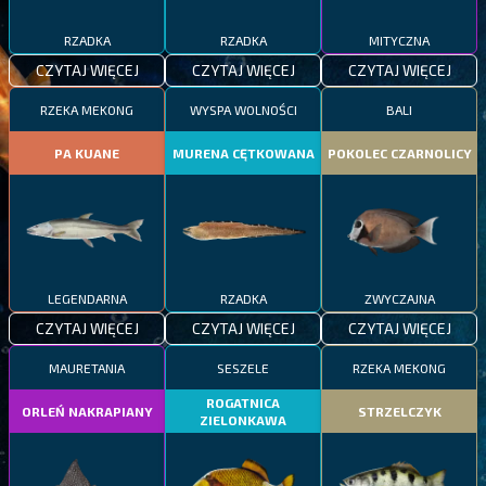
RZADKA
RZADKA
MITYCZNA
CZYTAJ WIĘCEJ
CZYTAJ WIĘCEJ
CZYTAJ WIĘCEJ
RZEKA MEKONG
WYSPA WOLNOŚCI
BALI
PA KUANE
MURENA CĘTKOWANA
POKOLEC CZARNOLICY
LEGENDARNA
RZADKA
ZWYCZAJNA
CZYTAJ WIĘCEJ
CZYTAJ WIĘCEJ
CZYTAJ WIĘCEJ
MAURETANIA
SESZELE
RZEKA MEKONG
ROGATNICA
ORLEŃ NAKRAPIANY
STRZELCZYK
ZIELONKAWA