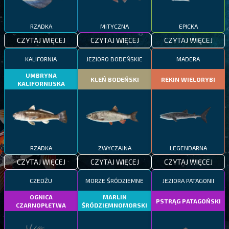
RZADKA
MITYCZNA
EPICKA
CZYTAJ WIĘCEJ
CZYTAJ WIĘCEJ
CZYTAJ WIĘCEJ
KALIFORNIA
JEZIORO BODEŃSKIE
MADERA
UMBRYNA
KLEŃ BODEŃSKI
REKIN WIELORYBI
KALIFORNIJSKA
RZADKA
ZWYCZAJNA
LEGENDARNA
CZYTAJ WIĘCEJ
CZYTAJ WIĘCEJ
CZYTAJ WIĘCEJ
CZEDŻU
MORZE ŚRÓDZIEMNE
JEZIORA PATAGONII
OGNICA
MARLIN
PSTRĄG PATAGOŃSKI
CZARNOPŁETWA
ŚRÓDZIEMNOMORSKI