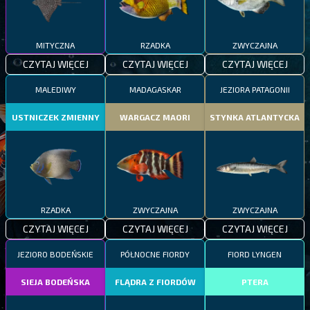
MITYCZNA
RZADKA
ZWYCZAJNA
CZYTAJ WIĘCEJ
CZYTAJ WIĘCEJ
CZYTAJ WIĘCEJ
MALEDIWY
MADAGASKAR
JEZIORA PATAGONII
USTNICZEK ZMIENNY
WARGACZ MAORI
STYNKA ATLANTYCKA
RZADKA
ZWYCZAJNA
ZWYCZAJNA
CZYTAJ WIĘCEJ
CZYTAJ WIĘCEJ
CZYTAJ WIĘCEJ
JEZIORO BODEŃSKIE
PÓŁNOCNE FIORDY
FIORD LYNGEN
SIEJA BODEŃSKA
FLĄDRA Z FIORDÓW
PTERA