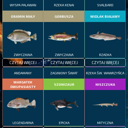
WYSPA PALAWAN
RZEKA KENAI
SVALBARD
ORAMIN MAŁY
GORBUSZA
WIDLAK BIAŁAWY
ZWYCZAJNA
ZWYCZAJNA
RZADKA
CZYTAJ WIĘCEJ
CZYTAJ WIĘCEJ
CZYTAJ WIĘCEJ
ANDAMANY
ZAGINIONY ŚWIAT
RZEKA ŚW. WAWRZYŃCA
WARGATEK
SZONIZAUR
NISZCZUKA
DWUPASIASTY
LEGENDARNA
EPICKA
MITYCZNA