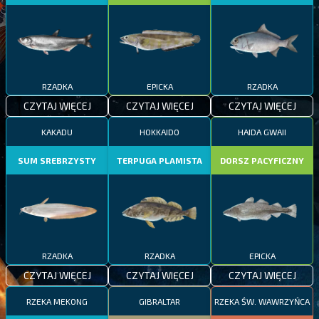
RZADKA
EPICKA
RZADKA
CZYTAJ WIĘCEJ
CZYTAJ WIĘCEJ
CZYTAJ WIĘCEJ
KAKADU
HOKKAIDO
HAIDA GWAII
SUM SREBRZYSTY
TERPUGA PLAMISTA
DORSZ PACYFICZNY
RZADKA
RZADKA
EPICKA
CZYTAJ WIĘCEJ
CZYTAJ WIĘCEJ
CZYTAJ WIĘCEJ
RZEKA MEKONG
GIBRALTAR
RZEKA ŚW. WAWRZYŃCA