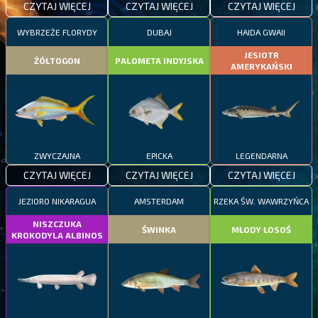
CZYTAJ WIĘCEJ
CZYTAJ WIĘCEJ
CZYTAJ WIĘCEJ
WYBRZEŻE FLORYDY
DUBAJ
HAIDA GWAII
JESIOTR
ŻÓŁTOGON
PALOMETA INDYJSKA
AMERYKAŃSKI
ZWYCZAJNA
EPICKA
LEGENDARNA
CZYTAJ WIĘCEJ
CZYTAJ WIĘCEJ
CZYTAJ WIĘCEJ
JEZIORO NIKARAGUA
AMSTERDAM
RZEKA ŚW. WAWRZYŃCA
NISZCZUKA
ŚWINKA
MŁODY ŁOSOŚ
KROKODYLA ALBINOS