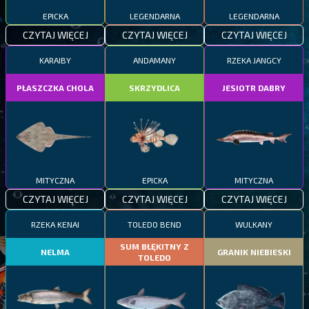
EPICKA
LEGENDARNA
LEGENDARNA
CZYTAJ WIĘCEJ
CZYTAJ WIĘCEJ
CZYTAJ WIĘCEJ
KARAIBY
ANDAMANY
RZEKA JANGCY
PŁASZCZKA CHOLA
SKRZYDLICA
JESIOTR DABRY
MITYCZNA
EPICKA
MITYCZNA
CZYTAJ WIĘCEJ
CZYTAJ WIĘCEJ
CZYTAJ WIĘCEJ
RZEKA KENAI
TOLEDO BEND
WULKANY
SUM BŁĘKITNY Z
NELMA
GRANIK NIEBIESKI
TOLEDO