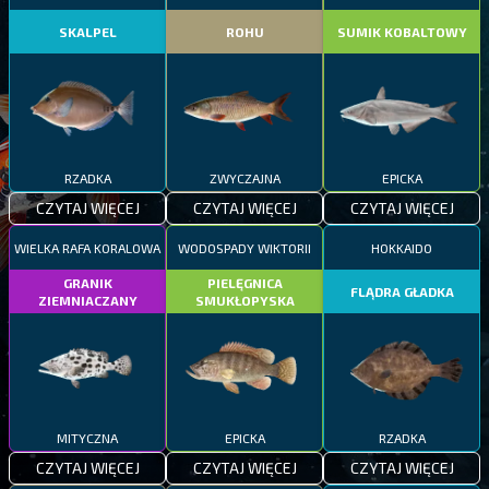
SKALPEL
ROHU
SUMIK KOBALTOWY
RZADKA
ZWYCZAJNA
EPICKA
CZYTAJ WIĘCEJ
CZYTAJ WIĘCEJ
CZYTAJ WIĘCEJ
WIELKA RAFA KORALOWA
WODOSPADY WIKTORII
HOKKAIDO
GRANIK
PIELĘGNICA
FLĄDRA GŁADKA
ZIEMNIACZANY
SMUKŁOPYSKA
MITYCZNA
EPICKA
RZADKA
CZYTAJ WIĘCEJ
CZYTAJ WIĘCEJ
CZYTAJ WIĘCEJ