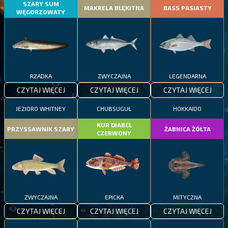
SZARY SUM
MAKRELA BŁĘKITNA
BASS PASIASTY
WĘGORZOWATY
RZADKA
ZWYCZAJNA
LEGENDARNA
CZYTAJ WIĘCEJ
CZYTAJ WIĘCEJ
CZYTAJ WIĘCEJ
JEZIORO WHITNEY
CHUBSUGUŁ
HOKKAIDO
KUR DIABEŁ
PRZYSSAWNIK SZARY
ŻABNICA ŻÓŁTA
CZERWONY
ZWYCZAJNA
EPICKA
MITYCZNA
CZYTAJ WIĘCEJ
CZYTAJ WIĘCEJ
CZYTAJ WIĘCEJ