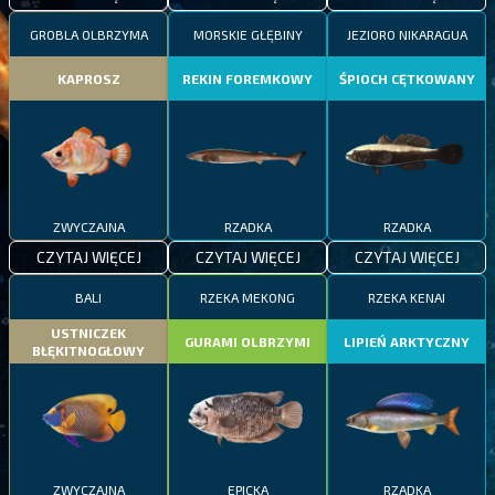
GROBLA OLBRZYMA
MORSKIE GŁĘBINY
JEZIORO NIKARAGUA
KAPROSZ
REKIN FOREMKOWY
ŚPIOCH CĘTKOWANY
ZWYCZAJNA
RZADKA
RZADKA
CZYTAJ WIĘCEJ
CZYTAJ WIĘCEJ
CZYTAJ WIĘCEJ
BALI
RZEKA MEKONG
RZEKA KENAI
USTNICZEK
GURAMI OLBRZYMI
LIPIEŃ ARKTYCZNY
BŁĘKITNOGŁOWY
ZWYCZAJNA
EPICKA
RZADKA