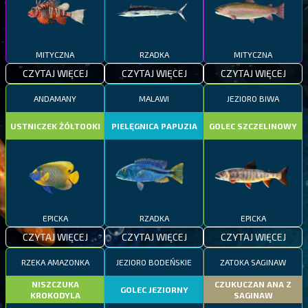
MITYCZNA
RZADKA
MITYCZNA
CZYTAJ WIĘCEJ
CZYTAJ WIĘCEJ
CZYTAJ WIĘCEJ
ANDAMANY
MALAWI
JEZIORO BIWA
USTNICZEK ŻÓŁTOOKI
PIELĘGNICA PAPUZIA
GOLEC SZCZELINOWY
EPICKA
RZADKA
EPICKA
CZYTAJ WIĘCEJ
CZYTAJ WIĘCEJ
CZYTAJ WIĘCEJ
RZEKA AMAZONKA
JEZIORO BODEŃSKIE
ZATOKA SAGINAW
NISZCZUKA
CZUKUCZAN ANA Z
GOLEC JEZIORNY
KROKODYLA
SAGINAW