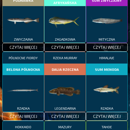
PODNAWKA
SUM ZWYCZAJNY
AFRYKAŃSKA
ZWYCZAJNA
ZAGADKOWA
MITYCZNA
CZYTAJ WIĘCEJ
CZYTAJ WIĘCEJ
CZYTAJ WIĘCEJ
PÓŁNOCNE FIORDY
RZEKA MURRAY
HIMALAJE
BELONA PÓŁNOCNA
DALIA RZECZNA
SUM MENODA
RZADKA
LEGENDARNA
RZADKA
CZYTAJ WIĘCEJ
CZYTAJ WIĘCEJ
CZYTAJ WIĘCEJ
HOKKAIDO
MAZURY
TAHOE