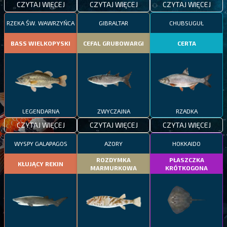
CZYTAJ WIĘCEJ
CZYTAJ WIĘCEJ
CZYTAJ WIĘCEJ
RZEKA ŚW. WAWRZYŃCA
GIBRALTAR
CHUBSUGUŁ
BASS WIELKOPYSKI
CEFAL GRUBOWARGI
CERTA
LEGENDARNA
ZWYCZAJNA
RZADKA
CZYTAJ WIĘCEJ
CZYTAJ WIĘCEJ
CZYTAJ WIĘCEJ
WYSPY GALAPAGOS
AZORY
HOKKAIDO
ROZDYMKA
PŁASZCZKA
KŁUJĄCY REKIN
MARMURKOWA
KRÓTKOGONA