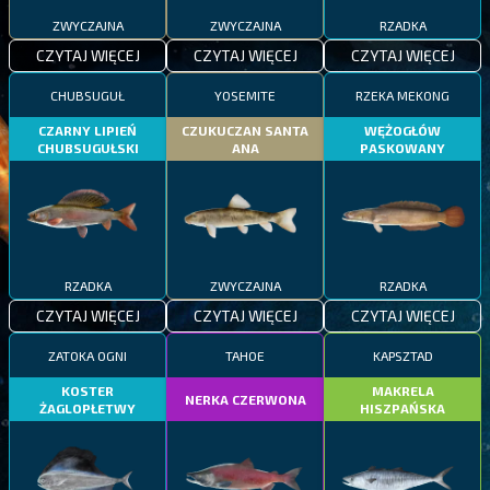
ZWYCZAJNA
ZWYCZAJNA
RZADKA
CZYTAJ WIĘCEJ
CZYTAJ WIĘCEJ
CZYTAJ WIĘCEJ
CHUBSUGUŁ
YOSEMITE
RZEKA MEKONG
CZARNY LIPIEŃ
CZUKUCZAN SANTA
WĘŻOGŁÓW
CHUBSUGUŁSKI
ANA
PASKOWANY
RZADKA
ZWYCZAJNA
RZADKA
CZYTAJ WIĘCEJ
CZYTAJ WIĘCEJ
CZYTAJ WIĘCEJ
ZATOKA OGNI
TAHOE
KAPSZTAD
KOSTER
MAKRELA
NERKA CZERWONA
ŻAGLOPŁETWY
HISZPAŃSKA