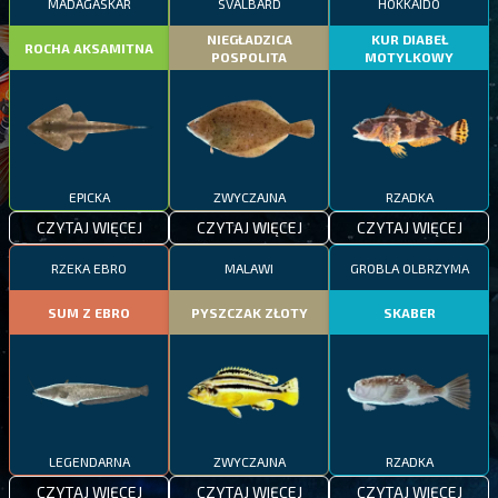
MADAGASKAR
SVALBARD
HOKKAIDO
NIEGŁADZICA
KUR DIABEŁ
ROCHA AKSAMITNA
POSPOLITA
MOTYLKOWY
EPICKA
ZWYCZAJNA
RZADKA
CZYTAJ WIĘCEJ
CZYTAJ WIĘCEJ
CZYTAJ WIĘCEJ
RZEKA EBRO
MALAWI
GROBLA OLBRZYMA
SUM Z EBRO
PYSZCZAK ZŁOTY
SKABER
LEGENDARNA
ZWYCZAJNA
RZADKA
CZYTAJ WIĘCEJ
CZYTAJ WIĘCEJ
CZYTAJ WIĘCEJ