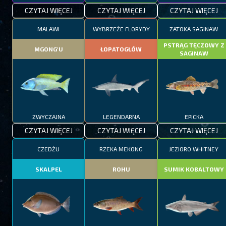
CZYTAJ WIĘCEJ
CZYTAJ WIĘCEJ
CZYTAJ WIĘCEJ
MALAWI
WYBRZEŻE FLORYDY
ZATOKA SAGINAW
PSTRĄG TĘCZOWY Z
MGONG'U
ŁOPATOGŁÓW
SAGINAW
ZWYCZAJNA
LEGENDARNA
EPICKA
CZYTAJ WIĘCEJ
CZYTAJ WIĘCEJ
CZYTAJ WIĘCEJ
CZEDŻU
RZEKA MEKONG
JEZIORO WHITNEY
SKALPEL
ROHU
SUMIK KOBALTOWY