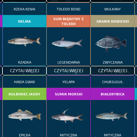
RZEKA KENAI
TOLEDO BEND
WULKANY
SUM BŁĘKITNY Z
NELMA
GRANIK NIEBIESKI
TOLEDO
RZADKA
LEGENDARNA
ZWYCZAJNA
CZYTAJ WIĘCEJ
CZYTAJ WIĘCEJ
CZYTAJ WIĘCEJ
HAIDA GWAII
YELAPA
CHUBSUGUŁ
KULBINIEC JASNY
SUMIK MORSKI
BIAŁORYBICA
EPICKA
MITYCZNA
MITYCZNA