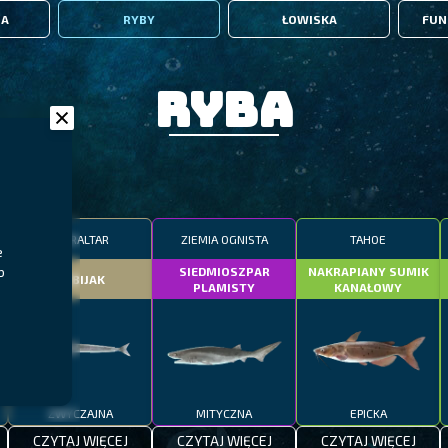
IA
RYBY
ŁOWISKA
FUN
Ryba
GIBRALTAR
ZIEMIA OGNISTA
TAHOE
e
b
SIEDMIOSZPAR
NAKRAPIANY SUMIK
DOBIJAK
PLAMISTY
KANAŁOWY
ZWYCZAJNA
MITYCZNA
EPICKA
CZYTAJ WIĘCEJ
CZYTAJ WIĘCEJ
CZYTAJ WIĘCEJ