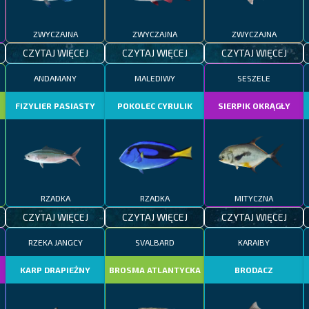
ZWYCZAJNA
ZWYCZAJNA
ZWYCZAJNA
CZYTAJ WIĘCEJ
CZYTAJ WIĘCEJ
CZYTAJ WIĘCEJ
ANDAMANY
MALEDIWY
SESZELE
FIZYLIER PASIASTY
POKOLEC CYRULIK
SIERPIK OKRĄGŁY
RZADKA
RZADKA
MITYCZNA
CZYTAJ WIĘCEJ
CZYTAJ WIĘCEJ
CZYTAJ WIĘCEJ
RZEKA JANGCY
SVALBARD
KARAIBY
KARP DRAPIEŻNY
BROSMA ATLANTYCKA
BRODACZ