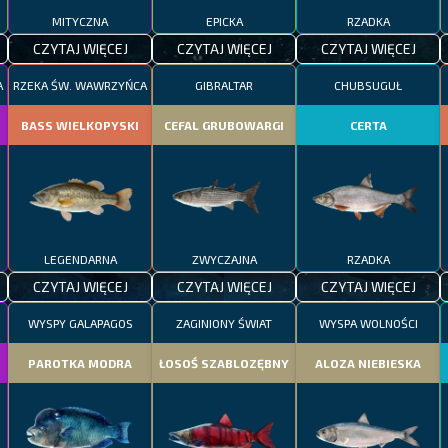
MITYCZNA
EPICKA
RZADKA
CZYTAJ WIĘCEJ
CZYTAJ WIĘCEJ
CZYTAJ WIĘCEJ
A
RZEKA ŚW. WAWRZYŃCA
GIBRALTAR
CHUBSUGUŁ
BASS WIELKOPYSKI
CEFAL GRUBOWARGI
CERTA
LEGENDARNA
ZWYCZAJNA
RZADKA
CZYTAJ WIĘCEJ
CZYTAJ WIĘCEJ
CZYTAJ WIĘCEJ
WYSPY GALAPAGOS
ZAGINIONY ŚWIAT
WYSPA WOLNOŚCI
PAROTKA MODRA
ŁOSOŚ SZABLOZĘBNY
ALOZA NIEBIESKA