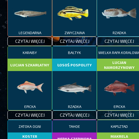
LEGENDARNA
ZWYCZAJNA
RZADKA
CZYTAJ WIĘCEJ
CZYTAJ WIĘCEJ
CZYTAJ WIĘCEJ
KARAIBY
BAŁTYK
WIELKA RAFA KORALOW
LUCJAN
LUCJAN SZKARŁATNY
ŁOSOŚ POSPOLITY
NAMORZYNOWY
EPICKA
RZADKA
EPICKA
CZYTAJ WIĘCEJ
CZYTAJ WIĘCEJ
CZYTAJ WIĘCEJ
ZATOKA OGNI
TAHOE
KAPSZTAD
KOSTER
MAKRELA
NERKA CZERWONA