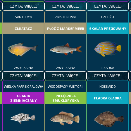
CZYTAJ WIĘCEJ
CZYTAJ WIĘCEJ
CZYTAJ WIĘCEJ
SANTORYN
AMSTERDAM
CZEDŻU
ZMIATACZ
PŁOĆ Z MARKERMEER
SKALAR PRĘGOWANY
ZWYCZAJNA
ZWYCZAJNA
RZADKA
CZYTAJ WIĘCEJ
CZYTAJ WIĘCEJ
CZYTAJ WIĘCEJ
WIELKA RAFA KORALOWA
WODOSPADY WIKTORII
HOKKAIDO
GRANIK
PIELĘGNICA
FLĄDRA GŁADKA
ZIEMNIACZANY
SMUKŁOPYSKA