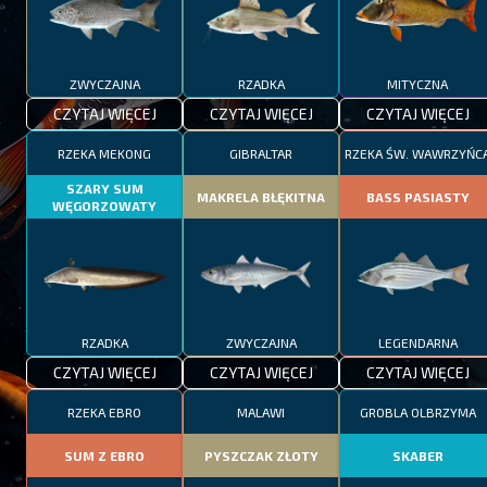
ZWYCZAJNA
RZADKA
MITYCZNA
CZYTAJ WIĘCEJ
CZYTAJ WIĘCEJ
CZYTAJ WIĘCEJ
RZEKA MEKONG
GIBRALTAR
RZEKA ŚW. WAWRZYŃC
SZARY SUM
MAKRELA BŁĘKITNA
BASS PASIASTY
WĘGORZOWATY
RZADKA
ZWYCZAJNA
LEGENDARNA
CZYTAJ WIĘCEJ
CZYTAJ WIĘCEJ
CZYTAJ WIĘCEJ
RZEKA EBRO
MALAWI
GROBLA OLBRZYMA
SUM Z EBRO
PYSZCZAK ZŁOTY
SKABER