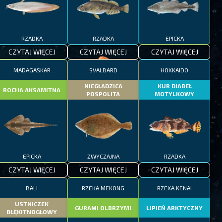
RZADKA
RZADKA
EPICKA
CZYTAJ WIĘCEJ
CZYTAJ WIĘCEJ
CZYTAJ WIĘCEJ
MADAGASKAR
SVALBARD
HOKKAIDO
NIEGŁADZICA
KUR DIABEŁ
ROCHA AKSAMITNA
POSPOLITA
MOTYLKOWY
EPICKA
ZWYCZAJNA
RZADKA
CZYTAJ WIĘCEJ
CZYTAJ WIĘCEJ
CZYTAJ WIĘCEJ
BALI
RZEKA MEKONG
RZEKA KENAI
USTNICZEK
GURAMI OLBRZYMI
LIPIEŃ ARKTYCZNY
BŁĘKITNOGŁOWY