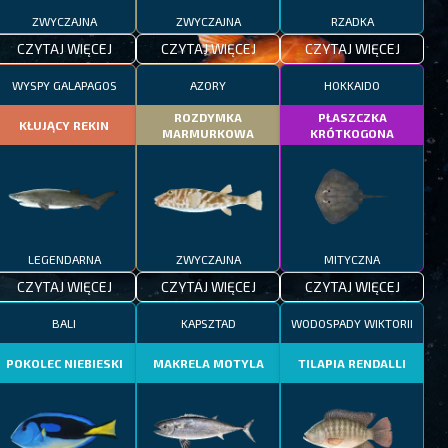
ZWYCZAJNA
ZWYCZAJNA
RZADKA
CZYTAJ WIĘCEJ
CZYTAJ WIĘCEJ
CZYTAJ WIĘCEJ
WYSPY GALAPAGOS
AZORY
HOKKAIDO
ROZDYMKA
PŁASZCZKA
KŁUJĄCY REKIN
MARMURKOWA
KRÓTKOGONA
LEGENDARNA
ZWYCZAJNA
MITYCZNA
CZYTAJ WIĘCEJ
CZYTAJ WIĘCEJ
CZYTAJ WIĘCEJ
BALI
KAPSZTAD
WODOSPADY WIKTORII
POKOLEC NIEBIESKI
MAKRELA MOTYLA
TILAPIA RENDALLI