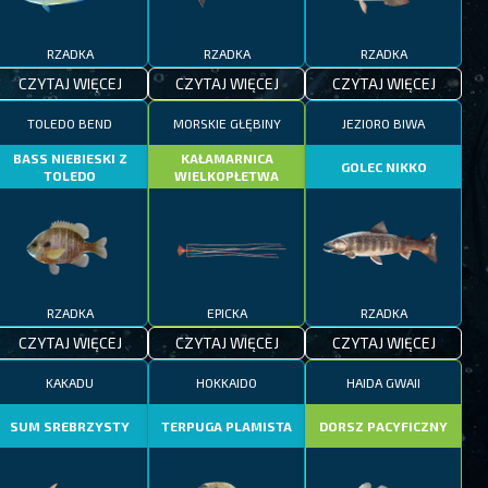
RZADKA
RZADKA
RZADKA
CZYTAJ WIĘCEJ
CZYTAJ WIĘCEJ
CZYTAJ WIĘCEJ
TOLEDO BEND
MORSKIE GŁĘBINY
JEZIORO BIWA
BASS NIEBIESKI Z
KAŁAMARNICA
GOLEC NIKKO
TOLEDO
WIELKOPŁETWA
RZADKA
EPICKA
RZADKA
CZYTAJ WIĘCEJ
CZYTAJ WIĘCEJ
CZYTAJ WIĘCEJ
KAKADU
HOKKAIDO
HAIDA GWAII
SUM SREBRZYSTY
TERPUGA PLAMISTA
DORSZ PACYFICZNY