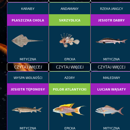
KARAIBY
ANDAMANY
RZEKA JANGCY
PŁASZCZKA CHOLA
SKRZYDLICA
JESIOTR DABRY
MITYCZNA
EPICKA
MITYCZNA
CZYTAJ WIĘCEJ
CZYTAJ WIĘCEJ
CZYTAJ WIĘCEJ
WYSPA WOLNOŚCI
AZORY
MALEDIWY
JESIOTR TĘPONOSY
PELOR ATLANTYCKI
LUCJAN WĄSATY
MITYCZNA
EPICKA
MITYCZNA