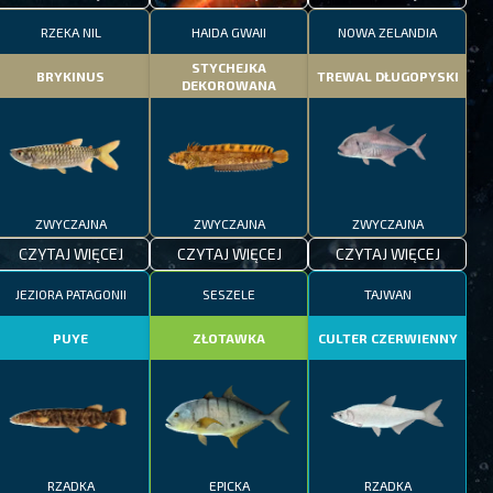
RZEKA NIL
HAIDA GWAII
NOWA ZELANDIA
STYCHEJKA
BRYKINUS
TREWAL DŁUGOPYSKI
DEKOROWANA
ZWYCZAJNA
ZWYCZAJNA
ZWYCZAJNA
CZYTAJ WIĘCEJ
CZYTAJ WIĘCEJ
CZYTAJ WIĘCEJ
JEZIORA PATAGONII
SESZELE
TAJWAN
PUYE
ZŁOTAWKA
CULTER CZERWIENNY
RZADKA
EPICKA
RZADKA