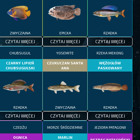
ZWYCZAJNA
EPICKA
RZADKA
CZYTAJ WIĘCEJ
CZYTAJ WIĘCEJ
CZYTAJ WIĘCEJ
CHUBSUGUŁ
YOSEMITE
RZEKA MEKONG
CZARNY LIPIEŃ
CZUKUCZAN SANTA
WĘŻOGŁÓW
CHUBSUGUŁSKI
ANA
PASKOWANY
RZADKA
ZWYCZAJNA
RZADKA
CZYTAJ WIĘCEJ
CZYTAJ WIĘCEJ
CZYTAJ WIĘCEJ
CZEDŻU
MORZE ŚRÓDZIEMNE
JEZIORA PATAGONII
OGNICA
MARLIN
PSTRĄG PATAGOŃSKI