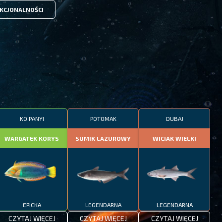
KCJONALNOŚCI
KO PANYI
POTOMAK
DUBAJ
WARGATEK KORYS
SUMIK LAZUROWY
WICIAK WIELKI
EPICKA
LEGENDARNA
LEGENDARNA
CZYTAJ WIĘCEJ
CZYTAJ WIĘCEJ
CZYTAJ WIĘCEJ