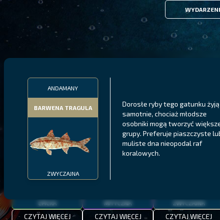
WYDARZEN
FILTRY
ANDAMANY
Dorosłe ryby tego gatunku żyją
BARWENA TRAGULA
samotnie, chociaż młodsze
MALAWI
PÓŁNOCNE FIORDY
WYSPY GALAPAGOS
osobniki mogą tworzyć większ
grupy. Preferuje piaszczyste lu
BODIAN
PYSZCZAK ZACHODNI
LING
MEKSYKAŃSKI
muliste dna nieopodal raf
koralowych.
ZWYCZAJNA
EPICKA
MITYCZNA
ZWYCZAJNA
CZYTAJ WIĘCEJ
CZYTAJ WIĘCEJ
CZYTAJ WIĘCEJ