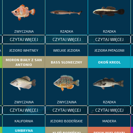
ZWYCZAJNA
RZADKA
RZADKA
CZYTAJ WIĘCEJ
CZYTAJ WIĘCEJ
CZYTAJ WIĘCEJ
A
JEZIORO WHITNEY
WIELKIE JEZIORA
JEZIORA PATAGONII
MORON BIAŁY Z SAN
BASS SŁONECZNY
OKOŃ KREOL
ANTONIO
ZWYCZAJNA
ZWYCZAJNA
RZADKA
CZYTAJ WIĘCEJ
CZYTAJ WIĘCEJ
CZYTAJ WIĘCEJ
KALIFORNIA
JEZIORO BODEŃSKIE
MADERA
UMBRYNA
KLEŃ BODEŃSKI
REKIN WIELORYBI