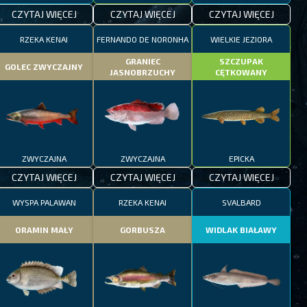
CZYTAJ WIĘCEJ
CZYTAJ WIĘCEJ
CZYTAJ WIĘCEJ
RZEKA KENAI
FERNANDO DE NORONHA
WIELKIE JEZIORA
GRANIEC
SZCZUPAK
GOLEC ZWYCZAJNY
JASNOBRZUCHY
CĘTKOWANY
ZWYCZAJNA
ZWYCZAJNA
EPICKA
CZYTAJ WIĘCEJ
CZYTAJ WIĘCEJ
CZYTAJ WIĘCEJ
WYSPA PALAWAN
RZEKA KENAI
SVALBARD
ORAMIN MAŁY
GORBUSZA
WIDLAK BIAŁAWY