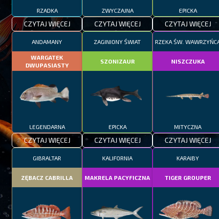
RZADKA
ZWYCZAJNA
EPICKA
CZYTAJ WIĘCEJ
CZYTAJ WIĘCEJ
CZYTAJ WIĘCEJ
ANDAMANY
ZAGINIONY ŚWIAT
RZEKA ŚW. WAWRZYŃC
WARGATEK
SZONIZAUR
NISZCZUKA
DWUPASIASTY
LEGENDARNA
EPICKA
MITYCZNA
CZYTAJ WIĘCEJ
CZYTAJ WIĘCEJ
CZYTAJ WIĘCEJ
GIBRALTAR
KALIFORNIA
KARAIBY
ZĘBACZ CABRILLA
MAKRELA PACYFICZNA
TIGER GROUPER