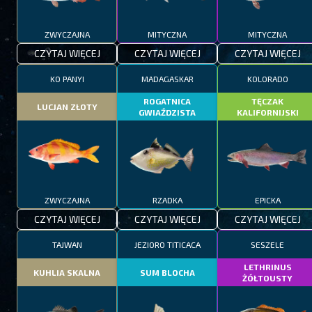
ZWYCZAJNA
MITYCZNA
MITYCZNA
CZYTAJ WIĘCEJ
CZYTAJ WIĘCEJ
CZYTAJ WIĘCEJ
KO PANYI
MADAGASKAR
KOLORADO
ROGATNICA
TĘCZAK
LUCJAN ZŁOTY
GWIAŹDZISTA
KALIFORNIJSKI
ZWYCZAJNA
RZADKA
EPICKA
CZYTAJ WIĘCEJ
CZYTAJ WIĘCEJ
CZYTAJ WIĘCEJ
TAJWAN
JEZIORO TITICACA
SESZELE
LETHRINUS
KUHLIA SKALNA
SUM BLOCHA
ŻÓŁTOUSTY