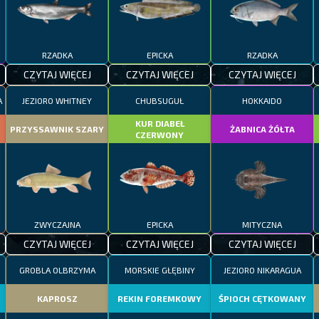
RZADKA
EPICKA
RZADKA
CZYTAJ WIĘCEJ
CZYTAJ WIĘCEJ
CZYTAJ WIĘCEJ
A
JEZIORO WHITNEY
CHUBSUGUŁ
HOKKAIDO
KUR DIABEŁ
PRZYSSAWNIK SZARY
ŻABNICA ŻÓŁTA
CZERWONY
ZWYCZAJNA
EPICKA
MITYCZNA
CZYTAJ WIĘCEJ
CZYTAJ WIĘCEJ
CZYTAJ WIĘCEJ
GROBLA OLBRZYMA
MORSKIE GŁĘBINY
JEZIORO NIKARAGUA
KAPROSZ
REKIN FOREMKOWY
ŚPIOCH CĘTKOWANY