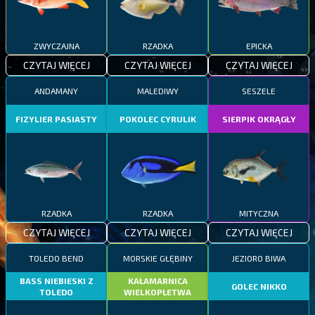
ZWYCZAJNA
RZADKA
EPICKA
CZYTAJ WIĘCEJ
CZYTAJ WIĘCEJ
CZYTAJ WIĘCEJ
ANDAMANY
MALEDIWY
SESZELE
FIZYLIER PASIASTY
POKOLEC CYRULIK
SIERPIK OKRĄGŁY
RZADKA
RZADKA
MITYCZNA
CZYTAJ WIĘCEJ
CZYTAJ WIĘCEJ
CZYTAJ WIĘCEJ
TOLEDO BEND
MORSKIE GŁĘBINY
JEZIORO BIWA
BASS NIEBIESKI Z
KAŁAMARNICA
GOLEC NIKKO
TOLEDO
WIELKOPŁETWA