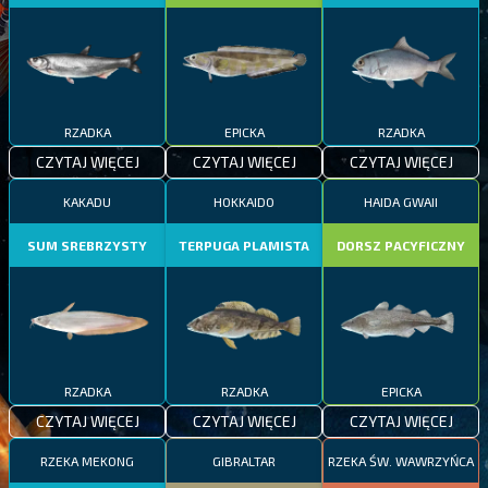
RZADKA
EPICKA
RZADKA
CZYTAJ WIĘCEJ
CZYTAJ WIĘCEJ
CZYTAJ WIĘCEJ
KAKADU
HOKKAIDO
HAIDA GWAII
SUM SREBRZYSTY
TERPUGA PLAMISTA
DORSZ PACYFICZNY
RZADKA
RZADKA
EPICKA
CZYTAJ WIĘCEJ
CZYTAJ WIĘCEJ
CZYTAJ WIĘCEJ
RZEKA MEKONG
GIBRALTAR
RZEKA ŚW. WAWRZYŃCA