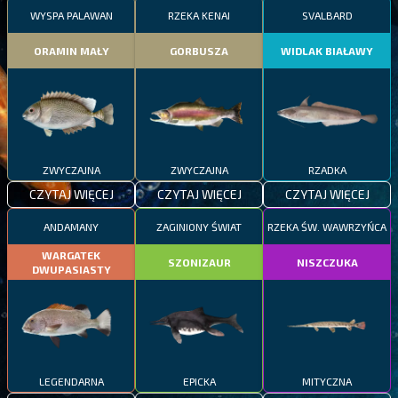
WYSPA PALAWAN
RZEKA KENAI
SVALBARD
ORAMIN MAŁY
GORBUSZA
WIDLAK BIAŁAWY
ZWYCZAJNA
ZWYCZAJNA
RZADKA
CZYTAJ WIĘCEJ
CZYTAJ WIĘCEJ
CZYTAJ WIĘCEJ
ANDAMANY
ZAGINIONY ŚWIAT
RZEKA ŚW. WAWRZYŃCA
WARGATEK
SZONIZAUR
NISZCZUKA
DWUPASIASTY
LEGENDARNA
EPICKA
MITYCZNA