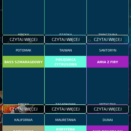
EPICKA
RZADKA
ZWYCZAJNA
CZYTAJ WIĘCEJ
CZYTAJ WIĘCEJ
CZYTAJ WIĘCEJ
POTOMAK
TAJWAN
SANTORYN
PIELĘGNICA
BASS SZMARAGDOWY
AMIA Z FIRY
CYTRUSOWA
EPICKA
ZAGADKOWA
MITYCZNA
CZYTAJ WIĘCEJ
CZYTAJ WIĘCEJ
CZYTAJ WIĘCEJ
KALIFORNIA
MAURETANIA
DUNAJ
KORYFENA