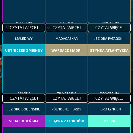
MITYCZNA
RZADKA
ZWYCZAJNA
CZYTAJ WIĘCEJ
CZYTAJ WIĘCEJ
CZYTAJ WIĘCEJ
MALEDIWY
MADAGASKAR
JEZIORA PATAGONII
USTNICZEK ZMIENNY
WARGACZ MAORI
STYNKA ATLANTYCKA
RZADKA
ZWYCZAJNA
ZWYCZAJNA
CZYTAJ WIĘCEJ
CZYTAJ WIĘCEJ
CZYTAJ WIĘCEJ
JEZIORO BODEŃSKIE
PÓŁNOCNE FIORDY
FIORD LYNGEN
SIEJA BODEŃSKA
FLĄDRA Z FIORDÓW
PTERA