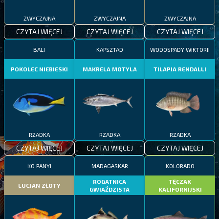
ZWYCZAJNA
ZWYCZAJNA
ZWYCZAJNA
CZYTAJ WIĘCEJ
CZYTAJ WIĘCEJ
CZYTAJ WIĘCEJ
BALI
KAPSZTAD
WODOSPADY WIKTORII
POKOLEC NIEBIESKI
MAKRELA MOTYLA
TILAPIA RENDALLI
RZADKA
RZADKA
RZADKA
CZYTAJ WIĘCEJ
CZYTAJ WIĘCEJ
CZYTAJ WIĘCEJ
KO PANYI
MADAGASKAR
KOLORADO
ROGATNICA
TĘCZAK
LUCJAN ZŁOTY
GWIAŹDZISTA
KALIFORNIJSKI