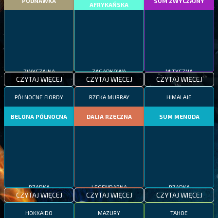
PODNAWKA
SUM ZWYCZAJNY
AFRYKAŃSKA
ZWYCZAJNA
ZAGADKOWA
MITYCZNA
CZYTAJ WIĘCEJ
CZYTAJ WIĘCEJ
CZYTAJ WIĘCEJ
PÓŁNOCNE FIORDY
RZEKA MURRAY
HIMALAJE
BELONA PÓŁNOCNA
DALIA RZECZNA
SUM MENODA
RZADKA
LEGENDARNA
RZADKA
CZYTAJ WIĘCEJ
CZYTAJ WIĘCEJ
CZYTAJ WIĘCEJ
HOKKAIDO
MAZURY
TAHOE