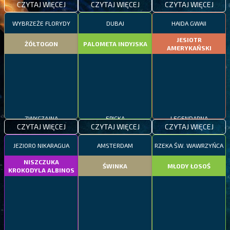
CZYTAJ WIĘCEJ
CZYTAJ WIĘCEJ
CZYTAJ WIĘCEJ
WYBRZEŻE FLORYDY
DUBAJ
HAIDA GWAII
JESIOTR
ŻÓŁTOGON
PALOMETA INDYJSKA
AMERYKAŃSKI
ZWYCZAJNA
EPICKA
LEGENDARNA
CZYTAJ WIĘCEJ
CZYTAJ WIĘCEJ
CZYTAJ WIĘCEJ
JEZIORO NIKARAGUA
AMSTERDAM
RZEKA ŚW. WAWRZYŃCA
NISZCZUKA
ŚWINKA
MŁODY ŁOSOŚ
KROKODYLA ALBINOS