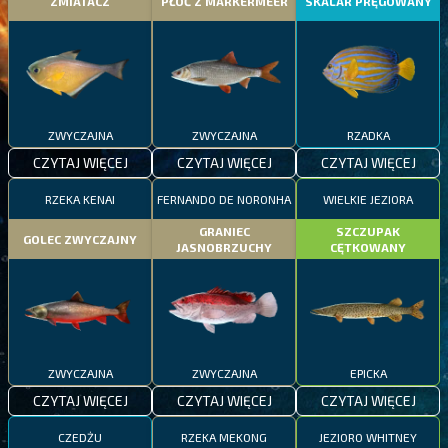
ZMIATACZ
PŁOĆ Z MARKERMEER
SKALAR PRĘGOWANY
ZWYCZAJNA
ZWYCZAJNA
RZADKA
CZYTAJ WIĘCEJ
CZYTAJ WIĘCEJ
CZYTAJ WIĘCEJ
RZEKA KENAI
FERNANDO DE NORONHA
WIELKIE JEZIORA
GRANIEC
SZCZUPAK
GOLEC ZWYCZAJNY
JASNOBRZUCHY
CĘTKOWANY
ZWYCZAJNA
ZWYCZAJNA
EPICKA
CZYTAJ WIĘCEJ
CZYTAJ WIĘCEJ
CZYTAJ WIĘCEJ
CZEDŻU
RZEKA MEKONG
JEZIORO WHITNEY