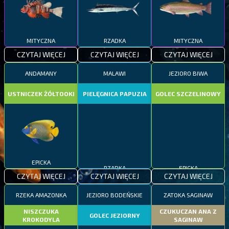
MITYCZNA
RZADKA
MITYCZNA
CZYTAJ WIĘCEJ
CZYTAJ WIĘCEJ
CZYTAJ WIĘCEJ
ANDAMANY
MALAWI
JEZIORO BIWA
USTNICZEK ŻÓŁTOOKI
PIELĘGNICA PAPUZIA
GOLEC SZCZELINOWY
EPICKA
RZADKA
EPICKA
CZYTAJ WIĘCEJ
CZYTAJ WIĘCEJ
CZYTAJ WIĘCEJ
RZEKA AMAZONKA
JEZIORO BODEŃSKIE
ZATOKA SAGINAW
NISZCZUKA
CZUKUCZAN ANA Z
GOLEC JEZIORNY
KROKODYLA
SAGINAW