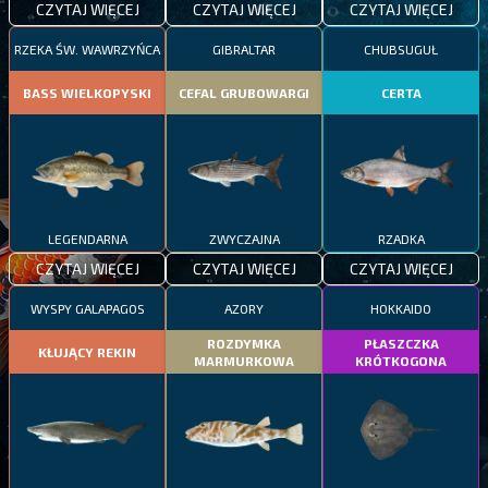
CZYTAJ WIĘCEJ
CZYTAJ WIĘCEJ
CZYTAJ WIĘCEJ
RZEKA ŚW. WAWRZYŃCA
GIBRALTAR
CHUBSUGUŁ
BASS WIELKOPYSKI
CEFAL GRUBOWARGI
CERTA
LEGENDARNA
ZWYCZAJNA
RZADKA
CZYTAJ WIĘCEJ
CZYTAJ WIĘCEJ
CZYTAJ WIĘCEJ
WYSPY GALAPAGOS
AZORY
HOKKAIDO
ROZDYMKA
PŁASZCZKA
KŁUJĄCY REKIN
MARMURKOWA
KRÓTKOGONA