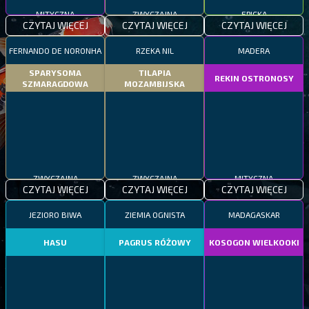
MITYCZNA
ZWYCZAJNA
EPICKA
CZYTAJ WIĘCEJ
CZYTAJ WIĘCEJ
CZYTAJ WIĘCEJ
FERNANDO DE NORONHA
RZEKA NIL
MADERA
SPARYSOMA
TILAPIA
REKIN OSTRONOSY
SZMARAGDOWA
MOZAMBIJSKA
ZWYCZAJNA
ZWYCZAJNA
MITYCZNA
CZYTAJ WIĘCEJ
CZYTAJ WIĘCEJ
CZYTAJ WIĘCEJ
JEZIORO BIWA
ZIEMIA OGNISTA
MADAGASKAR
HASU
PAGRUS RÓŻOWY
KOSOGON WIELKOOKI