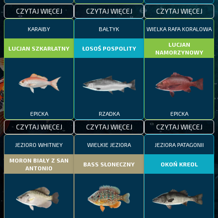
CZYTAJ WIĘCEJ
CZYTAJ WIĘCEJ
CZYTAJ WIĘCEJ
KARAIBY
BAŁTYK
WIELKA RAFA KORALOWA
LUCJAN
LUCJAN SZKARŁATNY
ŁOSOŚ POSPOLITY
NAMORZYNOWY
EPICKA
RZADKA
EPICKA
CZYTAJ WIĘCEJ
CZYTAJ WIĘCEJ
CZYTAJ WIĘCEJ
JEZIORO WHITNEY
WIELKIE JEZIORA
JEZIORA PATAGONII
MORON BIAŁY Z SAN
BASS SŁONECZNY
OKOŃ KREOL
ANTONIO