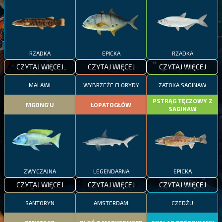
RZADKA
EPICKA
RZADKA
CZYTAJ WIĘCEJ
CZYTAJ WIĘCEJ
CZYTAJ WIĘCEJ
MALAWI
WYBRZEŻE FLORYDY
ZATOKA SAGINAW
PSTRĄG TĘCZOWY Z
MGONG'U
ŁOPATOGŁÓW
SAGINAW
ZWYCZAJNA
LEGENDARNA
EPICKA
CZYTAJ WIĘCEJ
CZYTAJ WIĘCEJ
CZYTAJ WIĘCEJ
SANTORYN
AMSTERDAM
CZEDŻU