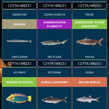
CZYTAJ WIĘCEJ
CZYTAJ WIĘCEJ
CZYTAJ WIĘCEJ
GIBRALTAR
ZIEMIA OGNISTA
TAHOE
SIEDMIOSZPAR
NAKRAPIANY SUMIK
DOBIJAK
PLAMISTY
KANAŁOWY
ZWYCZAJNA
MITYCZNA
EPICKA
CZYTAJ WIĘCEJ
CZYTAJ WIĘCEJ
CZYTAJ WIĘCEJ
KO PANYI
POTOMAK
DUBAJ
WARGATEK KORYS
SUMIK LAZUROWY
WICIAK WIELKI