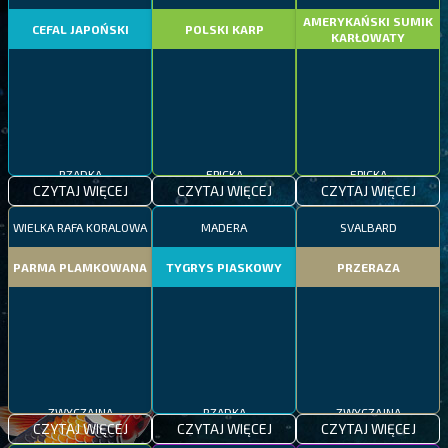
AMERYKAŃSKI SUMIK
CEFAL JAPOŃSKI
POLSKI KARP
KARŁOWATY
RZADKA
EPICKA
EPICKA
CZYTAJ WIĘCEJ
CZYTAJ WIĘCEJ
CZYTAJ WIĘCEJ
WIELKA RAFA KORALOWA
MADERA
SVALBARD
PARMA PLAMKOWANA
TYGRYS PIASKOWY
PRZERAZA
ZWYCZAJNA
RZADKA
ZWYCZAJNA
CZYTAJ WIĘCEJ
CZYTAJ WIĘCEJ
CZYTAJ WIĘCEJ