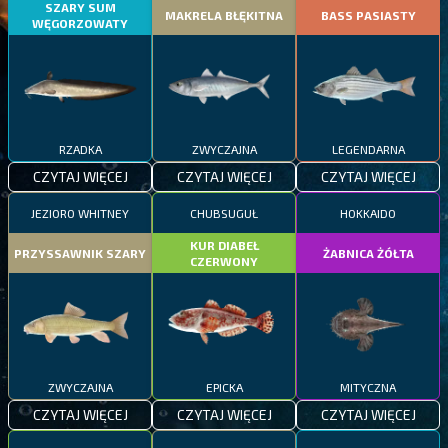
SZARY SUM
MAKRELA BŁĘKITNA
BASS PASIASTY
WĘGORZOWATY
RZADKA
ZWYCZAJNA
LEGENDARNA
CZYTAJ WIĘCEJ
CZYTAJ WIĘCEJ
CZYTAJ WIĘCEJ
JEZIORO WHITNEY
CHUBSUGUŁ
HOKKAIDO
KUR DIABEŁ
PRZYSSAWNIK SZARY
ŻABNICA ŻÓŁTA
CZERWONY
ZWYCZAJNA
EPICKA
MITYCZNA
CZYTAJ WIĘCEJ
CZYTAJ WIĘCEJ
CZYTAJ WIĘCEJ