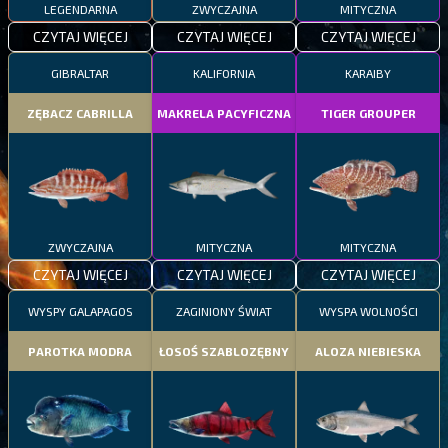
LEGENDARNA
ZWYCZAJNA
MITYCZNA
CZYTAJ WIĘCEJ
CZYTAJ WIĘCEJ
CZYTAJ WIĘCEJ
GIBRALTAR
KALIFORNIA
KARAIBY
ZĘBACZ CABRILLA
MAKRELA PACYFICZNA
TIGER GROUPER
ZWYCZAJNA
MITYCZNA
MITYCZNA
CZYTAJ WIĘCEJ
CZYTAJ WIĘCEJ
CZYTAJ WIĘCEJ
WYSPY GALAPAGOS
ZAGINIONY ŚWIAT
WYSPA WOLNOŚCI
PAROTKA MODRA
ŁOSOŚ SZABLOZĘBNY
ALOZA NIEBIESKA