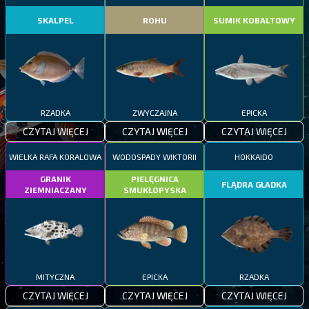
SKALPEL
ROHU
SUMIK KOBALTOWY
RZADKA
ZWYCZAJNA
EPICKA
CZYTAJ WIĘCEJ
CZYTAJ WIĘCEJ
CZYTAJ WIĘCEJ
WIELKA RAFA KORALOWA
WODOSPADY WIKTORII
HOKKAIDO
GRANIK
PIELĘGNICA
FLĄDRA GŁADKA
ZIEMNIACZANY
SMUKŁOPYSKA
MITYCZNA
EPICKA
RZADKA
CZYTAJ WIĘCEJ
CZYTAJ WIĘCEJ
CZYTAJ WIĘCEJ