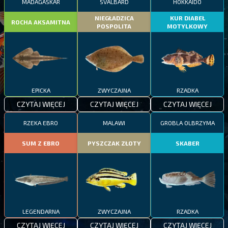
MADAGASKAR
SVALBARD
HOKKAIDO
NIEGŁADZICA
KUR DIABEŁ
ROCHA AKSAMITNA
POSPOLITA
MOTYLKOWY
EPICKA
ZWYCZAJNA
RZADKA
CZYTAJ WIĘCEJ
CZYTAJ WIĘCEJ
CZYTAJ WIĘCEJ
RZEKA EBRO
MALAWI
GROBLA OLBRZYMA
SUM Z EBRO
PYSZCZAK ZŁOTY
SKABER
LEGENDARNA
ZWYCZAJNA
RZADKA
CZYTAJ WIĘCEJ
CZYTAJ WIĘCEJ
CZYTAJ WIĘCEJ