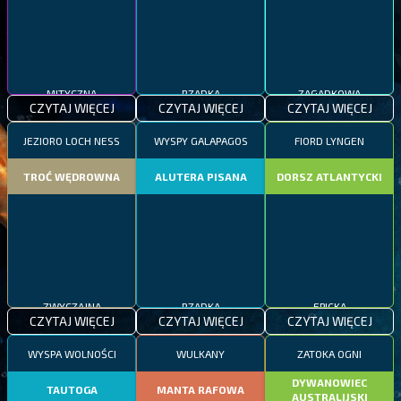
MITYCZNA
RZADKA
ZAGADKOWA
CZYTAJ WIĘCEJ
CZYTAJ WIĘCEJ
CZYTAJ WIĘCEJ
JEZIORO LOCH NESS
WYSPY GALAPAGOS
FIORD LYNGEN
TROĆ WĘDROWNA
ALUTERA PISANA
DORSZ ATLANTYCKI
ZWYCZAJNA
RZADKA
EPICKA
CZYTAJ WIĘCEJ
CZYTAJ WIĘCEJ
CZYTAJ WIĘCEJ
WYSPA WOLNOŚCI
WULKANY
ZATOKA OGNI
DYWANOWIEC
TAUTOGA
MANTA RAFOWA
AUSTRALIJSKI