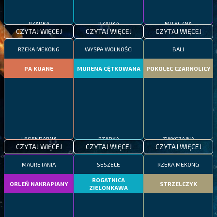
RZADKA
RZADKA
MITYCZNA
CZYTAJ WIĘCEJ
CZYTAJ WIĘCEJ
CZYTAJ WIĘCEJ
RZEKA MEKONG
WYSPA WOLNOŚCI
BALI
PA KUANE
MURENA CĘTKOWANA
POKOLEC CZARNOLICY
LEGENDARNA
RZADKA
ZWYCZAJNA
CZYTAJ WIĘCEJ
CZYTAJ WIĘCEJ
CZYTAJ WIĘCEJ
MAURETANIA
SESZELE
RZEKA MEKONG
ROGATNICA
ORLEŃ NAKRAPIANY
STRZELCZYK
ZIELONKAWA