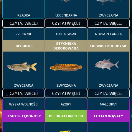
RZADKA
LEGENDARNA
ZWYCZAJNA
CZYTAJ WIĘCEJ
CZYTAJ WIĘCEJ
CZYTAJ WIĘCEJ
RZEKA NIL
HAIDA GWAII
NOWA ZELANDIA
STYCHEJKA
BRYKINUS
TREWAL DŁUGOPYSKI
DEKOROWANA
ZWYCZAJNA
ZWYCZAJNA
ZWYCZAJNA
CZYTAJ WIĘCEJ
CZYTAJ WIĘCEJ
CZYTAJ WIĘCEJ
WYSPA WOLNOŚCI
AZORY
MALEDIWY
JESIOTR TĘPONOSY
PELOR ATLANTYCKI
LUCJAN WĄSATY