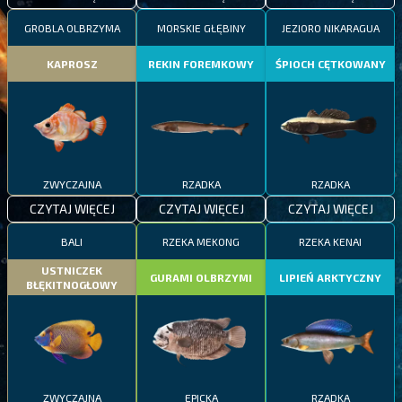
GROBLA OLBRZYMA
MORSKIE GŁĘBINY
JEZIORO NIKARAGUA
KAPROSZ
REKIN FOREMKOWY
ŚPIOCH CĘTKOWANY
ZWYCZAJNA
RZADKA
RZADKA
CZYTAJ WIĘCEJ
CZYTAJ WIĘCEJ
CZYTAJ WIĘCEJ
BALI
RZEKA MEKONG
RZEKA KENAI
USTNICZEK
GURAMI OLBRZYMI
LIPIEŃ ARKTYCZNY
BŁĘKITNOGŁOWY
ZWYCZAJNA
EPICKA
RZADKA