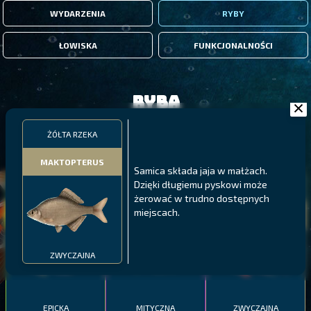
WYDARZENIA
RYBY
ŁOWISKA
FUNKCJONALNOŚCI
Ryba
ŻÓŁTA RZEKA
FILTRY
MAKTOPTERUS
Samica składa jaja w małżach.
Dzięki długiemu pyskowi może
MALAWI
PÓŁNOCNE FIORDY
WYSPY GALAPAGOS
żerować w trudno dostępnych
BODIAN
miejscach.
PYSZCZAK ZACHODNI
LING
MEKSYKAŃSKI
ZWYCZAJNA
EPICKA
MITYCZNA
ZWYCZAJNA