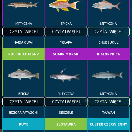
MITYCZNA
EPICKA
MITYCZNA
CZYTAJ WIĘCEJ
CZYTAJ WIĘCEJ
CZYTAJ WIĘCEJ
HAIDA GWAII
YELAPA
CHUBSUGUŁ
KULBINIEC JASNY
SUMIK MORSKI
BIAŁORYBICA
EPICKA
MITYCZNA
MITYCZNA
CZYTAJ WIĘCEJ
CZYTAJ WIĘCEJ
CZYTAJ WIĘCEJ
JEZIORA PATAGONII
SESZELE
TAJWAN
PUYE
ZŁOTAWKA
CULTER CZERWIENNY