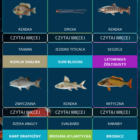
RZADKA
EPICKA
RZADKA
CZYTAJ WIĘCEJ
CZYTAJ WIĘCEJ
CZYTAJ WIĘCEJ
TAJWAN
JEZIORO TITICACA
SESZELE
LETHRINUS
KUHLIA SKALNA
SUM BLOCHA
ŻÓŁTOUSTY
ZWYCZAJNA
RZADKA
MITYCZNA
CZYTAJ WIĘCEJ
CZYTAJ WIĘCEJ
CZYTAJ WIĘCEJ
RZEKA JANGCY
SVALBARD
KARAIBY
KARP DRAPIEŻNY
BROSMA ATLANTYCKA
BRODACZ