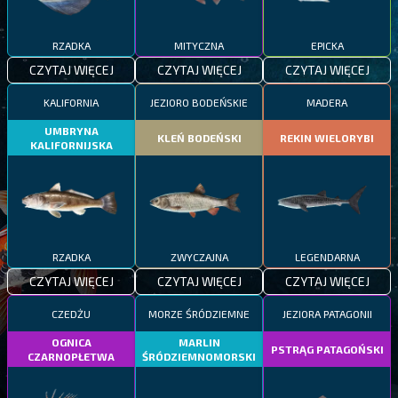
RZADKA
MITYCZNA
EPICKA
CZYTAJ WIĘCEJ
CZYTAJ WIĘCEJ
CZYTAJ WIĘCEJ
KALIFORNIA
JEZIORO BODEŃSKIE
MADERA
UMBRYNA
KLEŃ BODEŃSKI
REKIN WIELORYBI
KALIFORNIJSKA
RZADKA
ZWYCZAJNA
LEGENDARNA
CZYTAJ WIĘCEJ
CZYTAJ WIĘCEJ
CZYTAJ WIĘCEJ
CZEDŻU
MORZE ŚRÓDZIEMNE
JEZIORA PATAGONII
OGNICA
MARLIN
PSTRĄG PATAGOŃSKI
CZARNOPŁETWA
ŚRÓDZIEMNOMORSKI