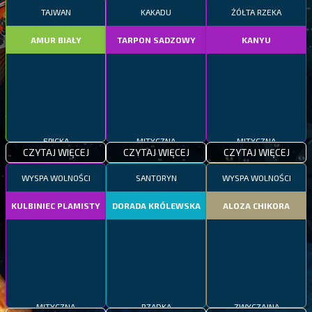
TAJWAN
KAKADU
ŻÓŁTA RZEKA
AMUR BIAŁY
TARPON SADZOWY
KANYU
EPICKA
MITYCZNA
MITYCZNA
CZYTAJ WIĘCEJ
CZYTAJ WIĘCEJ
CZYTAJ WIĘCEJ
WYSPA WOLNOŚCI
SANTORYN
WYSPA WOLNOŚCI
KULBINIEC PLAMISTY
DORADA KRÓLEWSKA
ALOZA CHIKORA
MITYCZNA
RZADKA
ZWYCZAJNA