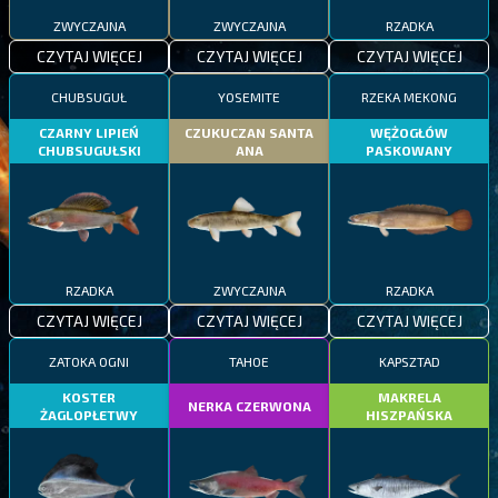
ZWYCZAJNA
ZWYCZAJNA
RZADKA
CZYTAJ WIĘCEJ
CZYTAJ WIĘCEJ
CZYTAJ WIĘCEJ
CHUBSUGUŁ
YOSEMITE
RZEKA MEKONG
CZARNY LIPIEŃ
CZUKUCZAN SANTA
WĘŻOGŁÓW
CHUBSUGUŁSKI
ANA
PASKOWANY
RZADKA
ZWYCZAJNA
RZADKA
CZYTAJ WIĘCEJ
CZYTAJ WIĘCEJ
CZYTAJ WIĘCEJ
ZATOKA OGNI
TAHOE
KAPSZTAD
KOSTER
MAKRELA
NERKA CZERWONA
ŻAGLOPŁETWY
HISZPAŃSKA