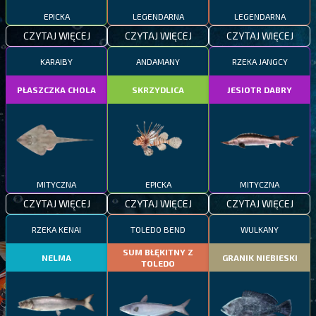
EPICKA
LEGENDARNA
LEGENDARNA
CZYTAJ WIĘCEJ
CZYTAJ WIĘCEJ
CZYTAJ WIĘCEJ
KARAIBY
ANDAMANY
RZEKA JANGCY
PŁASZCZKA CHOLA
SKRZYDLICA
JESIOTR DABRY
MITYCZNA
EPICKA
MITYCZNA
CZYTAJ WIĘCEJ
CZYTAJ WIĘCEJ
CZYTAJ WIĘCEJ
RZEKA KENAI
TOLEDO BEND
WULKANY
SUM BŁĘKITNY Z
NELMA
GRANIK NIEBIESKI
TOLEDO