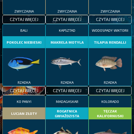
ZWYCZAJNA
ZWYCZAJNA
ZWYCZAJNA
CZYTAJ WIĘCEJ
CZYTAJ WIĘCEJ
CZYTAJ WIĘCEJ
BALI
KAPSZTAD
WODOSPADY WIKTORII
POKOLEC NIEBIESKI
MAKRELA MOTYLA
TILAPIA RENDALLI
RZADKA
RZADKA
RZADKA
CZYTAJ WIĘCEJ
CZYTAJ WIĘCEJ
CZYTAJ WIĘCEJ
KO PANYI
MADAGASKAR
KOLORADO
ROGATNICA
TĘCZAK
LUCJAN ZŁOTY
GWIAŹDZISTA
KALIFORNIJSKI