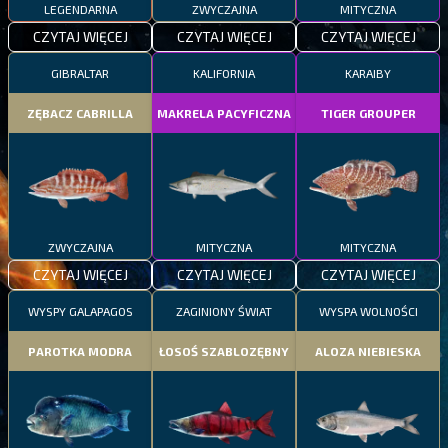
LEGENDARNA
ZWYCZAJNA
MITYCZNA
CZYTAJ WIĘCEJ
CZYTAJ WIĘCEJ
CZYTAJ WIĘCEJ
GIBRALTAR
KALIFORNIA
KARAIBY
ZĘBACZ CABRILLA
MAKRELA PACYFICZNA
TIGER GROUPER
ZWYCZAJNA
MITYCZNA
MITYCZNA
CZYTAJ WIĘCEJ
CZYTAJ WIĘCEJ
CZYTAJ WIĘCEJ
WYSPY GALAPAGOS
ZAGINIONY ŚWIAT
WYSPA WOLNOŚCI
PAROTKA MODRA
ŁOSOŚ SZABLOZĘBNY
ALOZA NIEBIESKA