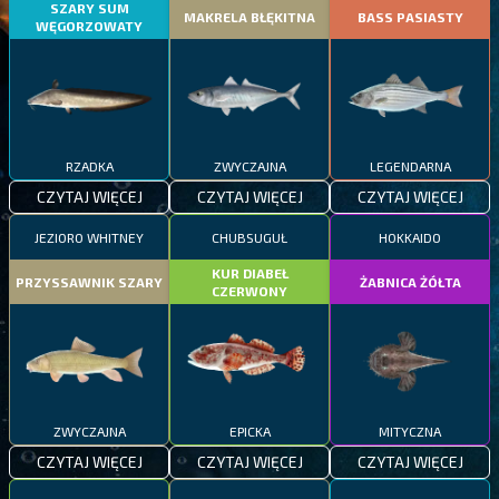
SZARY SUM
MAKRELA BŁĘKITNA
BASS PASIASTY
WĘGORZOWATY
RZADKA
ZWYCZAJNA
LEGENDARNA
CZYTAJ WIĘCEJ
CZYTAJ WIĘCEJ
CZYTAJ WIĘCEJ
JEZIORO WHITNEY
CHUBSUGUŁ
HOKKAIDO
KUR DIABEŁ
PRZYSSAWNIK SZARY
ŻABNICA ŻÓŁTA
CZERWONY
ZWYCZAJNA
EPICKA
MITYCZNA
CZYTAJ WIĘCEJ
CZYTAJ WIĘCEJ
CZYTAJ WIĘCEJ