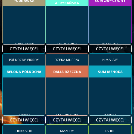
PODNAWKA
SUM ZWYCZAJNY
AFRYKAŃSKA
ZWYCZAJNA
ZAGADKOWA
MITYCZNA
CZYTAJ WIĘCEJ
CZYTAJ WIĘCEJ
CZYTAJ WIĘCEJ
PÓŁNOCNE FIORDY
RZEKA MURRAY
HIMALAJE
BELONA PÓŁNOCNA
DALIA RZECZNA
SUM MENODA
RZADKA
LEGENDARNA
RZADKA
CZYTAJ WIĘCEJ
CZYTAJ WIĘCEJ
CZYTAJ WIĘCEJ
HOKKAIDO
MAZURY
TAHOE