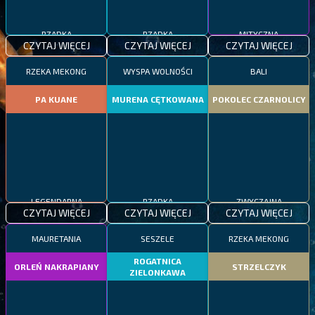
RZADKA
RZADKA
MITYCZNA
CZYTAJ WIĘCEJ
CZYTAJ WIĘCEJ
CZYTAJ WIĘCEJ
RZEKA MEKONG
WYSPA WOLNOŚCI
BALI
PA KUANE
MURENA CĘTKOWANA
POKOLEC CZARNOLICY
LEGENDARNA
RZADKA
ZWYCZAJNA
CZYTAJ WIĘCEJ
CZYTAJ WIĘCEJ
CZYTAJ WIĘCEJ
MAURETANIA
SESZELE
RZEKA MEKONG
ROGATNICA
ORLEŃ NAKRAPIANY
STRZELCZYK
ZIELONKAWA