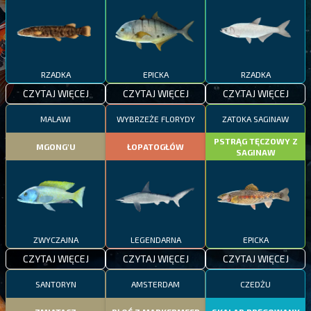
RZADKA
EPICKA
RZADKA
CZYTAJ WIĘCEJ
CZYTAJ WIĘCEJ
CZYTAJ WIĘCEJ
MALAWI
WYBRZEŻE FLORYDY
ZATOKA SAGINAW
PSTRĄG TĘCZOWY Z
MGONG'U
ŁOPATOGŁÓW
SAGINAW
ZWYCZAJNA
LEGENDARNA
EPICKA
CZYTAJ WIĘCEJ
CZYTAJ WIĘCEJ
CZYTAJ WIĘCEJ
SANTORYN
AMSTERDAM
CZEDŻU