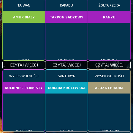
TAJWAN
KAKADU
ŻÓŁTA RZEKA
AMUR BIAŁY
TARPON SADZOWY
KANYU
EPICKA
MITYCZNA
MITYCZNA
CZYTAJ WIĘCEJ
CZYTAJ WIĘCEJ
CZYTAJ WIĘCEJ
WYSPA WOLNOŚCI
SANTORYN
WYSPA WOLNOŚCI
KULBINIEC PLAMISTY
DORADA KRÓLEWSKA
ALOZA CHIKORA
MITYCZNA
RZADKA
ZWYCZAJNA