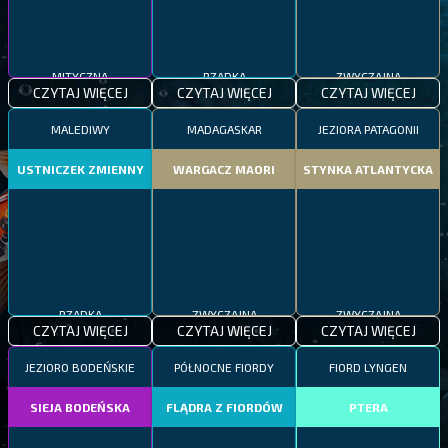
MITYCZNA
RZADKA
ZWYCZAJNA
CZYTAJ WIĘCEJ
CZYTAJ WIĘCEJ
CZYTAJ WIĘCEJ
MALEDIWY
MADAGASKAR
JEZIORA PATAGONII
USTNICZEK ZMIENNY
WARGACZ MAORI
STYNKA ATLANTYCKA
RZADKA
ZWYCZAJNA
ZWYCZAJNA
CZYTAJ WIĘCEJ
CZYTAJ WIĘCEJ
CZYTAJ WIĘCEJ
JEZIORO BODEŃSKIE
PÓŁNOCNE FIORDY
FIORD LYNGEN
SIEJA BODEŃSKA
FLĄDRA Z FIORDÓW
PTERA