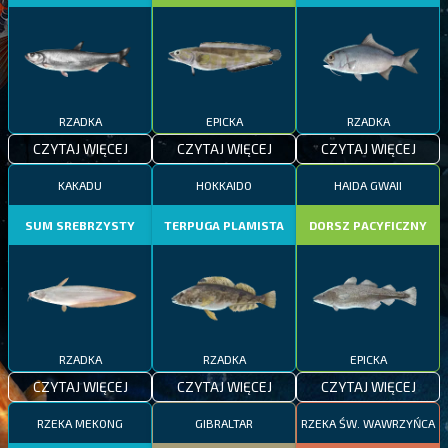
RZADKA
EPICKA
RZADKA
CZYTAJ WIĘCEJ
CZYTAJ WIĘCEJ
CZYTAJ WIĘCEJ
KAKADU
HOKKAIDO
HAIDA GWAII
SUM SREBRZYSTY
TERPUGA PLAMISTA
DORSZ PACYFICZNY
RZADKA
RZADKA
EPICKA
CZYTAJ WIĘCEJ
CZYTAJ WIĘCEJ
CZYTAJ WIĘCEJ
RZEKA MEKONG
GIBRALTAR
RZEKA ŚW. WAWRZYŃCA