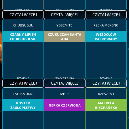
ZWYCZAJNA
ZWYCZAJNA
RZADKA
CZYTAJ WIĘCEJ
CZYTAJ WIĘCEJ
CZYTAJ WIĘCEJ
CHUBSUGUŁ
YOSEMITE
RZEKA MEKONG
CZARNY LIPIEŃ
CZUKUCZAN SANTA
WĘŻOGŁÓW
CHUBSUGUŁSKI
ANA
PASKOWANY
RZADKA
ZWYCZAJNA
RZADKA
CZYTAJ WIĘCEJ
CZYTAJ WIĘCEJ
CZYTAJ WIĘCEJ
ZATOKA OGNI
TAHOE
KAPSZTAD
KOSTER
MAKRELA
NERKA CZERWONA
ŻAGLOPŁETWY
HISZPAŃSKA