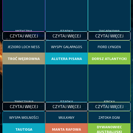
MITYCZNA
RZADKA
ZAGADKOWA
CZYTAJ WIĘCEJ
CZYTAJ WIĘCEJ
CZYTAJ WIĘCEJ
JEZIORO LOCH NESS
WYSPY GALAPAGOS
FIORD LYNGEN
TROĆ WĘDROWNA
ALUTERA PISANA
DORSZ ATLANTYCKI
ZWYCZAJNA
RZADKA
EPICKA
CZYTAJ WIĘCEJ
CZYTAJ WIĘCEJ
CZYTAJ WIĘCEJ
WYSPA WOLNOŚCI
WULKANY
ZATOKA OGNI
DYWANOWIEC
TAUTOGA
MANTA RAFOWA
AUSTRALIJSKI