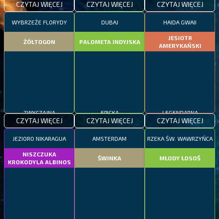
CZYTAJ WIĘCEJ
CZYTAJ WIĘCEJ
CZYTAJ WIĘCEJ
WYBRZEŻE FLORYDY
DUBAJ
HAIDA GWAII
JESIOTR
ŻÓŁTOGON
PALOMETA INDYJSKA
AMERYKAŃSKI
ZWYCZAJNA
EPICKA
LEGENDARNA
CZYTAJ WIĘCEJ
CZYTAJ WIĘCEJ
CZYTAJ WIĘCEJ
JEZIORO NIKARAGUA
AMSTERDAM
RZEKA ŚW. WAWRZYŃCA
NISZCZUKA
ŚWINKA
MŁODY ŁOSOŚ
KROKODYLA ALBINOS