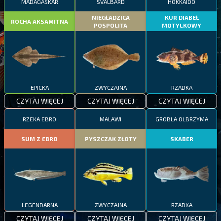
MADAGASKAR
SVALBARD
HOKKAIDO
NIEGŁADZICA
KUR DIABEŁ
ROCHA AKSAMITNA
POSPOLITA
MOTYLKOWY
EPICKA
ZWYCZAJNA
RZADKA
CZYTAJ WIĘCEJ
CZYTAJ WIĘCEJ
CZYTAJ WIĘCEJ
RZEKA EBRO
MALAWI
GROBLA OLBRZYMA
SUM Z EBRO
PYSZCZAK ZŁOTY
SKABER
LEGENDARNA
ZWYCZAJNA
RZADKA
CZYTAJ WIĘCEJ
CZYTAJ WIĘCEJ
CZYTAJ WIĘCEJ