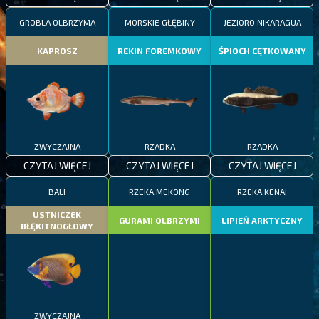
GROBLA OLBRZYMA
MORSKIE GŁĘBINY
JEZIORO NIKARAGUA
KAPROSZ
REKIN FOREMKOWY
ŚPIOCH CĘTKOWANY
ZWYCZAJNA
RZADKA
RZADKA
CZYTAJ WIĘCEJ
CZYTAJ WIĘCEJ
CZYTAJ WIĘCEJ
BALI
RZEKA MEKONG
RZEKA KENAI
USTNICZEK
GURAMI OLBRZYMI
LIPIEŃ ARKTYCZNY
BŁĘKITNOGŁOWY
ZWYCZAJNA
EPICKA
RZADKA