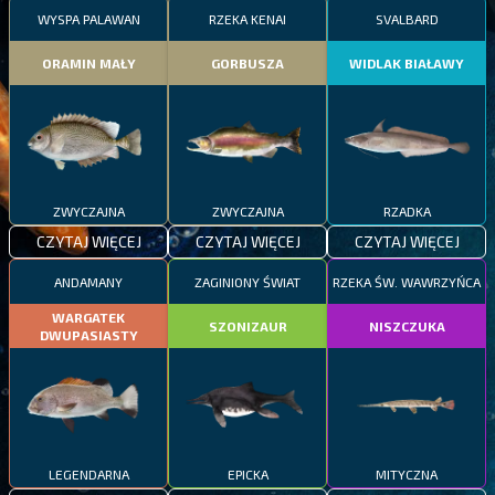
WYSPA PALAWAN
RZEKA KENAI
SVALBARD
ORAMIN MAŁY
GORBUSZA
WIDLAK BIAŁAWY
ZWYCZAJNA
ZWYCZAJNA
RZADKA
CZYTAJ WIĘCEJ
CZYTAJ WIĘCEJ
CZYTAJ WIĘCEJ
ANDAMANY
ZAGINIONY ŚWIAT
RZEKA ŚW. WAWRZYŃCA
WARGATEK
SZONIZAUR
NISZCZUKA
DWUPASIASTY
LEGENDARNA
EPICKA
MITYCZNA