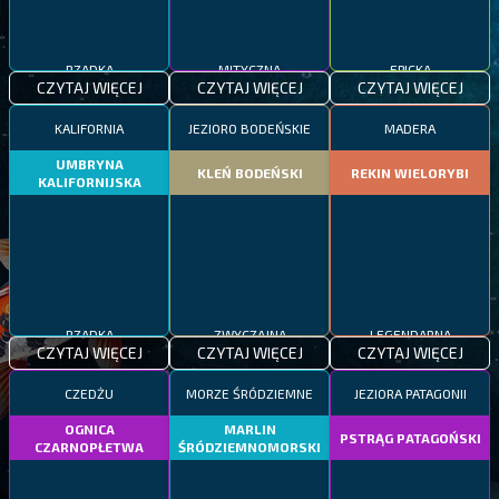
RZADKA
MITYCZNA
EPICKA
CZYTAJ WIĘCEJ
CZYTAJ WIĘCEJ
CZYTAJ WIĘCEJ
KALIFORNIA
JEZIORO BODEŃSKIE
MADERA
UMBRYNA
KLEŃ BODEŃSKI
REKIN WIELORYBI
KALIFORNIJSKA
RZADKA
ZWYCZAJNA
LEGENDARNA
CZYTAJ WIĘCEJ
CZYTAJ WIĘCEJ
CZYTAJ WIĘCEJ
CZEDŻU
MORZE ŚRÓDZIEMNE
JEZIORA PATAGONII
OGNICA
MARLIN
PSTRĄG PATAGOŃSKI
CZARNOPŁETWA
ŚRÓDZIEMNOMORSKI