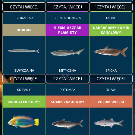
CZYTAJ WIĘCEJ
CZYTAJ WIĘCEJ
CZYTAJ WIĘCEJ
GIBRALTAR
ZIEMIA OGNISTA
TAHOE
SIEDMIOSZPAR
NAKRAPIANY SUMIK
DOBIJAK
PLAMISTY
KANAŁOWY
ZWYCZAJNA
MITYCZNA
EPICKA
CZYTAJ WIĘCEJ
CZYTAJ WIĘCEJ
CZYTAJ WIĘCEJ
KO PANYI
POTOMAK
DUBAJ
WARGATEK KORYS
SUMIK LAZUROWY
WICIAK WIELKI