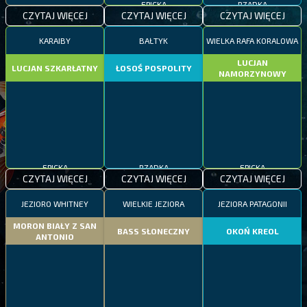
CZYTAJ WIĘCEJ
CZYTAJ WIĘCEJ
CZYTAJ WIĘCEJ
KARAIBY
BAŁTYK
WIELKA RAFA KORALOWA
LUCJAN
LUCJAN SZKARŁATNY
ŁOSOŚ POSPOLITY
NAMORZYNOWY
EPICKA
RZADKA
EPICKA
CZYTAJ WIĘCEJ
CZYTAJ WIĘCEJ
CZYTAJ WIĘCEJ
JEZIORO WHITNEY
WIELKIE JEZIORA
JEZIORA PATAGONII
MORON BIAŁY Z SAN
BASS SŁONECZNY
OKOŃ KREOL
ANTONIO