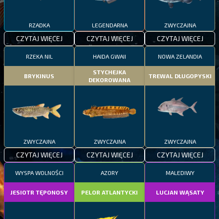
RZADKA
LEGENDARNA
ZWYCZAJNA
CZYTAJ WIĘCEJ
CZYTAJ WIĘCEJ
CZYTAJ WIĘCEJ
RZEKA NIL
HAIDA GWAII
NOWA ZELANDIA
STYCHEJKA
BRYKINUS
TREWAL DŁUGOPYSKI
DEKOROWANA
ZWYCZAJNA
ZWYCZAJNA
ZWYCZAJNA
CZYTAJ WIĘCEJ
CZYTAJ WIĘCEJ
CZYTAJ WIĘCEJ
WYSPA WOLNOŚCI
AZORY
MALEDIWY
JESIOTR TĘPONOSY
PELOR ATLANTYCKI
LUCJAN WĄSATY