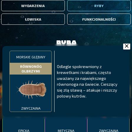
WYDARZENIA
RYBY
ŁOWISKA
FUNKCJONALNOŚCI
Ryba
MORSKIE GŁĘBINY
FILTRY
Odlegle spokrewniony z
RÓWNONÓG
OLBRZYMI
krewetkami i krabami, często
uważany za największego
MALAWI
PÓŁNOCNE FIORDY
WYSPY GALAPAGOS
równonoga na świecie. Cieszący
BODIAN
się złą sławą – atakuje i niszczy
PYSZCZAK ZACHODNI
LING
MEKSYKAŃSKI
połowy kutrów.
ZWYCZAJNA
EPICKA
MITYCZNA
ZWYCZAJNA