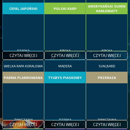
AMERYKAŃSKI SUMIK
CEFAL JAPOŃSKI
POLSKI KARP
KARŁOWATY
RZADKA
EPICKA
EPICKA
CZYTAJ WIĘCEJ
CZYTAJ WIĘCEJ
CZYTAJ WIĘCEJ
WIELKA RAFA KORALOWA
MADERA
SVALBARD
PARMA PLAMKOWANA
TYGRYS PIASKOWY
PRZERAZA
ZWYCZAJNA
RZADKA
ZWYCZAJNA
CZYTAJ WIĘCEJ
CZYTAJ WIĘCEJ
CZYTAJ WIĘCEJ