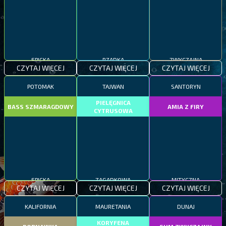
EPICKA
RZADKA
ZWYCZAJNA
CZYTAJ WIĘCEJ
CZYTAJ WIĘCEJ
CZYTAJ WIĘCEJ
POTOMAK
TAJWAN
SANTORYN
PIELĘGNICA
BASS SZMARAGDOWY
AMIA Z FIRY
CYTRUSOWA
EPICKA
ZAGADKOWA
MITYCZNA
CZYTAJ WIĘCEJ
CZYTAJ WIĘCEJ
CZYTAJ WIĘCEJ
KALIFORNIA
MAURETANIA
DUNAJ
KORYFENA