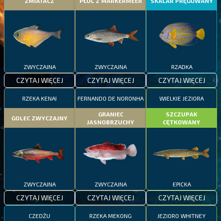
ZMIATACZ
PŁOĆ Z MARKERMEER
SKALAR PRĘGOWANY
ZWYCZAJNA
ZWYCZAJNA
RZADKA
CZYTAJ WIĘCEJ
CZYTAJ WIĘCEJ
CZYTAJ WIĘCEJ
RZEKA KENAI
FERNANDO DE NORONHA
WIELKIE JEZIORA
GRANIEC
SZCZUPAK
GOLEC ZWYCZAJNY
JASNOBRZUCHY
CĘTKOWANY
ZWYCZAJNA
ZWYCZAJNA
EPICKA
CZYTAJ WIĘCEJ
CZYTAJ WIĘCEJ
CZYTAJ WIĘCEJ
CZEDŻU
RZEKA MEKONG
JEZIORO WHITNEY