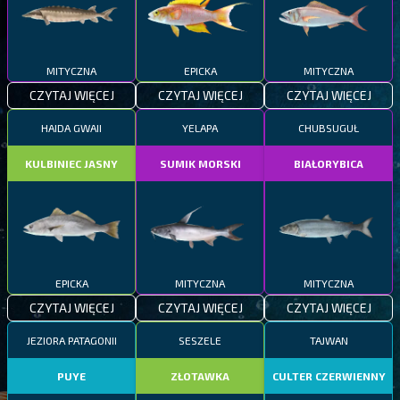
MITYCZNA
EPICKA
MITYCZNA
CZYTAJ WIĘCEJ
CZYTAJ WIĘCEJ
CZYTAJ WIĘCEJ
HAIDA GWAII
YELAPA
CHUBSUGUŁ
KULBINIEC JASNY
SUMIK MORSKI
BIAŁORYBICA
EPICKA
MITYCZNA
MITYCZNA
CZYTAJ WIĘCEJ
CZYTAJ WIĘCEJ
CZYTAJ WIĘCEJ
JEZIORA PATAGONII
SESZELE
TAJWAN
PUYE
ZŁOTAWKA
CULTER CZERWIENNY