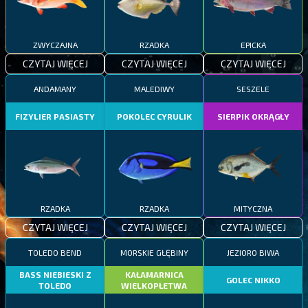
ZWYCZAJNA
RZADKA
EPICKA
CZYTAJ WIĘCEJ
CZYTAJ WIĘCEJ
CZYTAJ WIĘCEJ
ANDAMANY
MALEDIWY
SESZELE
FIZYLIER PASIASTY
POKOLEC CYRULIK
SIERPIK OKRĄGŁY
RZADKA
RZADKA
MITYCZNA
CZYTAJ WIĘCEJ
CZYTAJ WIĘCEJ
CZYTAJ WIĘCEJ
TOLEDO BEND
MORSKIE GŁĘBINY
JEZIORO BIWA
BASS NIEBIESKI Z
KAŁAMARNICA
GOLEC NIKKO
TOLEDO
WIELKOPŁETWA