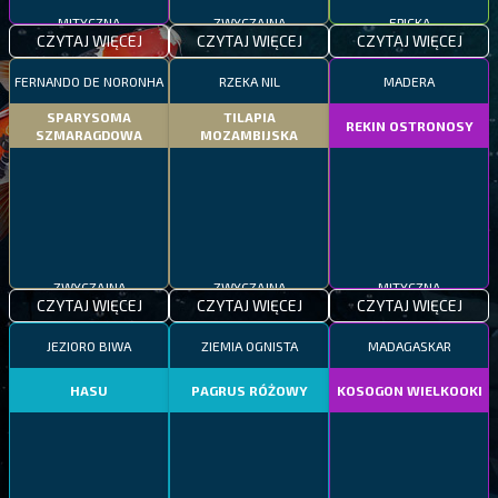
MITYCZNA
ZWYCZAJNA
EPICKA
CZYTAJ WIĘCEJ
CZYTAJ WIĘCEJ
CZYTAJ WIĘCEJ
FERNANDO DE NORONHA
RZEKA NIL
MADERA
SPARYSOMA
TILAPIA
REKIN OSTRONOSY
SZMARAGDOWA
MOZAMBIJSKA
ZWYCZAJNA
ZWYCZAJNA
MITYCZNA
CZYTAJ WIĘCEJ
CZYTAJ WIĘCEJ
CZYTAJ WIĘCEJ
JEZIORO BIWA
ZIEMIA OGNISTA
MADAGASKAR
HASU
PAGRUS RÓŻOWY
KOSOGON WIELKOOKI