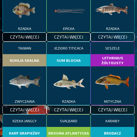
RZADKA
EPICKA
RZADKA
CZYTAJ WIĘCEJ
CZYTAJ WIĘCEJ
CZYTAJ WIĘCEJ
TAJWAN
JEZIORO TITICACA
SESZELE
LETHRINUS
KUHLIA SKALNA
SUM BLOCHA
ŻÓŁTOUSTY
ZWYCZAJNA
RZADKA
MITYCZNA
CZYTAJ WIĘCEJ
CZYTAJ WIĘCEJ
CZYTAJ WIĘCEJ
RZEKA JANGCY
SVALBARD
KARAIBY
KARP DRAPIEŻNY
BROSMA ATLANTYCKA
BRODACZ