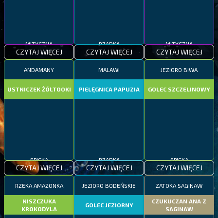
MITYCZNA
RZADKA
MITYCZNA
CZYTAJ WIĘCEJ
CZYTAJ WIĘCEJ
CZYTAJ WIĘCEJ
ANDAMANY
MALAWI
JEZIORO BIWA
USTNICZEK ŻÓŁTOOKI
PIELĘGNICA PAPUZIA
GOLEC SZCZELINOWY
EPICKA
RZADKA
EPICKA
CZYTAJ WIĘCEJ
CZYTAJ WIĘCEJ
CZYTAJ WIĘCEJ
RZEKA AMAZONKA
JEZIORO BODEŃSKIE
ZATOKA SAGINAW
NISZCZUKA
CZUKUCZAN ANA Z
GOLEC JEZIORNY
KROKODYLA
SAGINAW