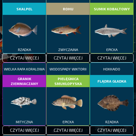
SKALPEL
ROHU
SUMIK KOBALTOWY
RZADKA
ZWYCZAJNA
EPICKA
CZYTAJ WIĘCEJ
CZYTAJ WIĘCEJ
CZYTAJ WIĘCEJ
WIELKA RAFA KORALOWA
WODOSPADY WIKTORII
HOKKAIDO
GRANIK
PIELĘGNICA
FLĄDRA GŁADKA
ZIEMNIACZANY
SMUKŁOPYSKA
MITYCZNA
EPICKA
RZADKA
CZYTAJ WIĘCEJ
CZYTAJ WIĘCEJ
CZYTAJ WIĘCEJ