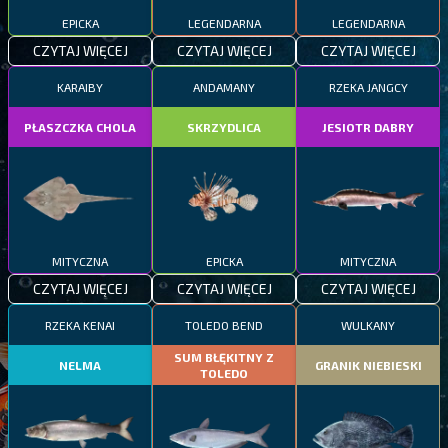
EPICKA
LEGENDARNA
LEGENDARNA
CZYTAJ WIĘCEJ
CZYTAJ WIĘCEJ
CZYTAJ WIĘCEJ
KARAIBY
ANDAMANY
RZEKA JANGCY
PŁASZCZKA CHOLA
SKRZYDLICA
JESIOTR DABRY
MITYCZNA
EPICKA
MITYCZNA
CZYTAJ WIĘCEJ
CZYTAJ WIĘCEJ
CZYTAJ WIĘCEJ
RZEKA KENAI
TOLEDO BEND
WULKANY
SUM BŁĘKITNY Z
NELMA
GRANIK NIEBIESKI
TOLEDO