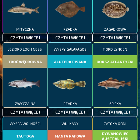
MITYCZNA
RZADKA
ZAGADKOWA
CZYTAJ WIĘCEJ
CZYTAJ WIĘCEJ
CZYTAJ WIĘCEJ
JEZIORO LOCH NESS
WYSPY GALAPAGOS
FIORD LYNGEN
TROĆ WĘDROWNA
ALUTERA PISANA
DORSZ ATLANTYCKI
ZWYCZAJNA
RZADKA
EPICKA
CZYTAJ WIĘCEJ
CZYTAJ WIĘCEJ
CZYTAJ WIĘCEJ
WYSPA WOLNOŚCI
WULKANY
ZATOKA OGNI
DYWANOWIEC
TAUTOGA
MANTA RAFOWA
AUSTRALIJSKI