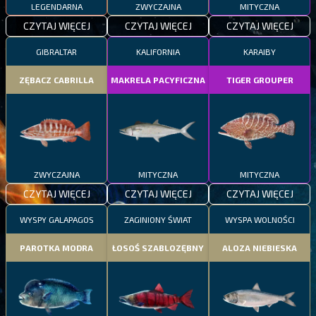
LEGENDARNA
ZWYCZAJNA
MITYCZNA
CZYTAJ WIĘCEJ
CZYTAJ WIĘCEJ
CZYTAJ WIĘCEJ
GIBRALTAR
KALIFORNIA
KARAIBY
ZĘBACZ CABRILLA
MAKRELA PACYFICZNA
TIGER GROUPER
ZWYCZAJNA
MITYCZNA
MITYCZNA
CZYTAJ WIĘCEJ
CZYTAJ WIĘCEJ
CZYTAJ WIĘCEJ
WYSPY GALAPAGOS
ZAGINIONY ŚWIAT
WYSPA WOLNOŚCI
PAROTKA MODRA
ŁOSOŚ SZABLOZĘBNY
ALOZA NIEBIESKA