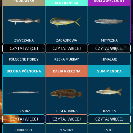
PODNAWKA
SUM ZWYCZAJNY
AFRYKAŃSKA
ZWYCZAJNA
ZAGADKOWA
MITYCZNA
CZYTAJ WIĘCEJ
CZYTAJ WIĘCEJ
CZYTAJ WIĘCEJ
PÓŁNOCNE FIORDY
RZEKA MURRAY
HIMALAJE
BELONA PÓŁNOCNA
DALIA RZECZNA
SUM MENODA
RZADKA
LEGENDARNA
RZADKA
CZYTAJ WIĘCEJ
CZYTAJ WIĘCEJ
CZYTAJ WIĘCEJ
HOKKAIDO
MAZURY
TAHOE