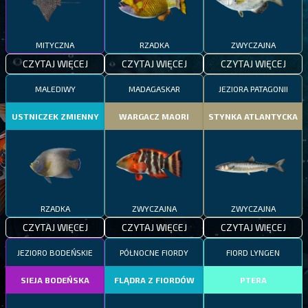
MITYCZNA
RZADKA
ZWYCZAJNA
CZYTAJ WIĘCEJ
CZYTAJ WIĘCEJ
CZYTAJ WIĘCEJ
MALEDIWY
MADAGASKAR
JEZIORA PATAGONII
USTNICZEK ZMIENNY
WARGACZ MAORI
STYNKA ATLANTYCKA
RZADKA
ZWYCZAJNA
ZWYCZAJNA
CZYTAJ WIĘCEJ
CZYTAJ WIĘCEJ
CZYTAJ WIĘCEJ
JEZIORO BODEŃSKIE
PÓŁNOCNE FIORDY
FIORD LYNGEN
SIEJA BODEŃSKA
FLĄDRA Z FIORDÓW
PTERA