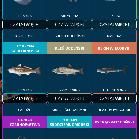
RZADKA
MITYCZNA
EPICKA
CZYTAJ WIĘCEJ
CZYTAJ WIĘCEJ
CZYTAJ WIĘCEJ
KALIFORNIA
JEZIORO BODEŃSKIE
MADERA
UMBRYNA
KLEŃ BODEŃSKI
REKIN WIELORYBI
KALIFORNIJSKA
RZADKA
ZWYCZAJNA
LEGENDARNA
CZYTAJ WIĘCEJ
CZYTAJ WIĘCEJ
CZYTAJ WIĘCEJ
CZEDŻU
MORZE ŚRÓDZIEMNE
JEZIORA PATAGONII
OGNICA
MARLIN
PSTRĄG PATAGOŃSKI
CZARNOPŁETWA
ŚRÓDZIEMNOMORSKI