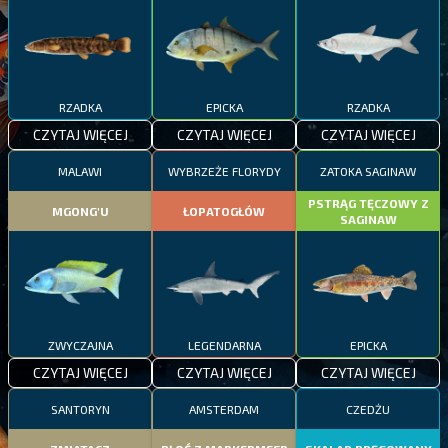
RZADKA
EPICKA
RZADKA
CZYTAJ WIĘCEJ
CZYTAJ WIĘCEJ
CZYTAJ WIĘCEJ
MALAWI
WYBRZEŻE FLORYDY
ZATOKA SAGINAW
PSTRĄG TĘCZOWY Z
MGONG'U
ŁOPATOGŁÓW
SAGINAW
ZWYCZAJNA
LEGENDARNA
EPICKA
CZYTAJ WIĘCEJ
CZYTAJ WIĘCEJ
CZYTAJ WIĘCEJ
SANTORYN
AMSTERDAM
CZEDŻU