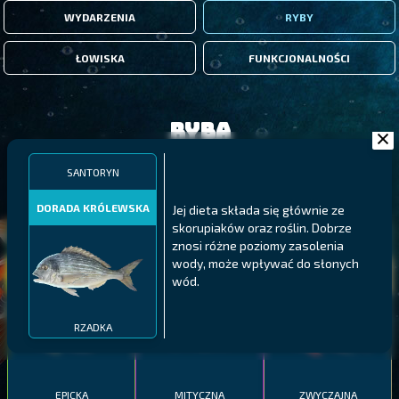
WYDARZENIA
RYBY
ŁOWISKA
FUNKCJONALNOŚCI
Ryba
SANTORYN
FILTRY
DORADA KRÓLEWSKA
Jej dieta składa się głównie ze
skorupiaków oraz roślin. Dobrze
MALAWI
PÓŁNOCNE FIORDY
WYSPY GALAPAGOS
znosi różne poziomy zasolenia
wody, może wpływać do słonych
BODIAN
PYSZCZAK ZACHODNI
LING
wód.
MEKSYKAŃSKI
RZADKA
EPICKA
MITYCZNA
ZWYCZAJNA