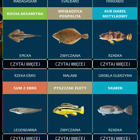
MADAGASKAR
SVALBARD
HOKKAIDO
NIEGŁADZICA
KUR DIABEŁ
ROCHA AKSAMITNA
POSPOLITA
MOTYLKOWY
EPICKA
ZWYCZAJNA
RZADKA
CZYTAJ WIĘCEJ
CZYTAJ WIĘCEJ
CZYTAJ WIĘCEJ
RZEKA EBRO
MALAWI
GROBLA OLBRZYMA
SUM Z EBRO
PYSZCZAK ZŁOTY
SKABER
LEGENDARNA
ZWYCZAJNA
RZADKA
CZYTAJ WIĘCEJ
CZYTAJ WIĘCEJ
CZYTAJ WIĘCEJ