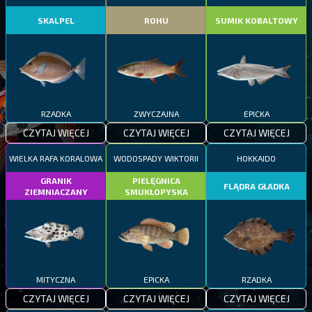
SKALPEL
ROHU
SUMIK KOBALTOWY
RZADKA
ZWYCZAJNA
EPICKA
CZYTAJ WIĘCEJ
CZYTAJ WIĘCEJ
CZYTAJ WIĘCEJ
WIELKA RAFA KORALOWA
WODOSPADY WIKTORII
HOKKAIDO
GRANIK
PIELĘGNICA
FLĄDRA GŁADKA
ZIEMNIACZANY
SMUKŁOPYSKA
MITYCZNA
EPICKA
RZADKA
CZYTAJ WIĘCEJ
CZYTAJ WIĘCEJ
CZYTAJ WIĘCEJ