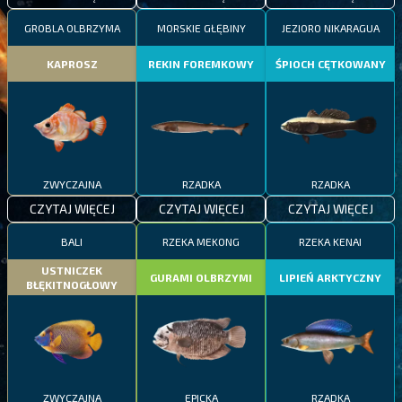
GROBLA OLBRZYMA
MORSKIE GŁĘBINY
JEZIORO NIKARAGUA
KAPROSZ
REKIN FOREMKOWY
ŚPIOCH CĘTKOWANY
ZWYCZAJNA
RZADKA
RZADKA
CZYTAJ WIĘCEJ
CZYTAJ WIĘCEJ
CZYTAJ WIĘCEJ
BALI
RZEKA MEKONG
RZEKA KENAI
USTNICZEK
GURAMI OLBRZYMI
LIPIEŃ ARKTYCZNY
BŁĘKITNOGŁOWY
ZWYCZAJNA
EPICKA
RZADKA