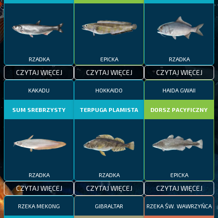
RZADKA
EPICKA
RZADKA
CZYTAJ WIĘCEJ
CZYTAJ WIĘCEJ
CZYTAJ WIĘCEJ
KAKADU
HOKKAIDO
HAIDA GWAII
SUM SREBRZYSTY
TERPUGA PLAMISTA
DORSZ PACYFICZNY
RZADKA
RZADKA
EPICKA
CZYTAJ WIĘCEJ
CZYTAJ WIĘCEJ
CZYTAJ WIĘCEJ
RZEKA MEKONG
GIBRALTAR
RZEKA ŚW. WAWRZYŃCA