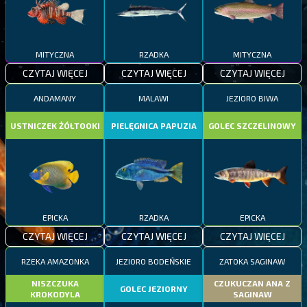
MITYCZNA
RZADKA
MITYCZNA
CZYTAJ WIĘCEJ
CZYTAJ WIĘCEJ
CZYTAJ WIĘCEJ
ANDAMANY
MALAWI
JEZIORO BIWA
USTNICZEK ŻÓŁTOOKI
PIELĘGNICA PAPUZIA
GOLEC SZCZELINOWY
EPICKA
RZADKA
EPICKA
CZYTAJ WIĘCEJ
CZYTAJ WIĘCEJ
CZYTAJ WIĘCEJ
RZEKA AMAZONKA
JEZIORO BODEŃSKIE
ZATOKA SAGINAW
NISZCZUKA
CZUKUCZAN ANA Z
GOLEC JEZIORNY
KROKODYLA
SAGINAW