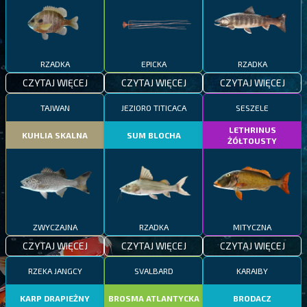
RZADKA
EPICKA
RZADKA
CZYTAJ WIĘCEJ
CZYTAJ WIĘCEJ
CZYTAJ WIĘCEJ
TAJWAN
JEZIORO TITICACA
SESZELE
LETHRINUS
KUHLIA SKALNA
SUM BLOCHA
ŻÓŁTOUSTY
ZWYCZAJNA
RZADKA
MITYCZNA
CZYTAJ WIĘCEJ
CZYTAJ WIĘCEJ
CZYTAJ WIĘCEJ
RZEKA JANGCY
SVALBARD
KARAIBY
KARP DRAPIEŻNY
BROSMA ATLANTYCKA
BRODACZ