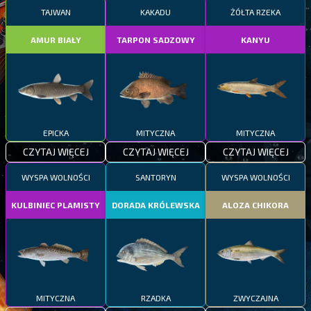
TAJWAN
KAKADU
ŻÓŁTA RZEKA
AMUR BIAŁY
TARPON SADZOWY
KANYU
EPICKA
MITYCZNA
MITYCZNA
CZYTAJ WIĘCEJ
CZYTAJ WIĘCEJ
CZYTAJ WIĘCEJ
WYSPA WOLNOŚCI
SANTORYN
WYSPA WOLNOŚCI
KULBINIEC PLAMISTY
DORADA KRÓLEWSKA
ALOZA CHIKORA
MITYCZNA
RZADKA
ZWYCZAJNA