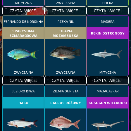
MITYCZNA
ZWYCZAJNA
EPICKA
CZYTAJ WIĘCEJ
CZYTAJ WIĘCEJ
CZYTAJ WIĘCEJ
FERNANDO DE NORONHA
RZEKA NIL
MADERA
SPARYSOMA
TILAPIA
REKIN OSTRONOSY
SZMARAGDOWA
MOZAMBIJSKA
ZWYCZAJNA
ZWYCZAJNA
MITYCZNA
CZYTAJ WIĘCEJ
CZYTAJ WIĘCEJ
CZYTAJ WIĘCEJ
JEZIORO BIWA
ZIEMIA OGNISTA
MADAGASKAR
HASU
PAGRUS RÓŻOWY
KOSOGON WIELKOOKI