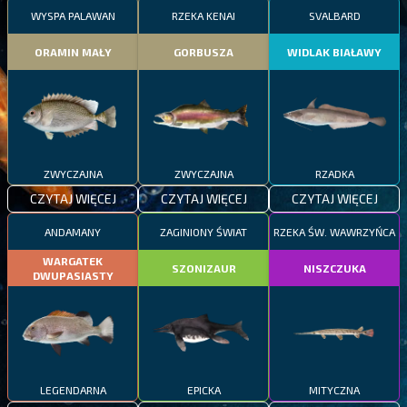
WYSPA PALAWAN
RZEKA KENAI
SVALBARD
ORAMIN MAŁY
GORBUSZA
WIDLAK BIAŁAWY
ZWYCZAJNA
ZWYCZAJNA
RZADKA
CZYTAJ WIĘCEJ
CZYTAJ WIĘCEJ
CZYTAJ WIĘCEJ
ANDAMANY
ZAGINIONY ŚWIAT
RZEKA ŚW. WAWRZYŃCA
WARGATEK
SZONIZAUR
NISZCZUKA
DWUPASIASTY
LEGENDARNA
EPICKA
MITYCZNA