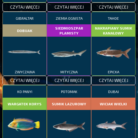
CZYTAJ WIĘCEJ
CZYTAJ WIĘCEJ
CZYTAJ WIĘCEJ
GIBRALTAR
ZIEMIA OGNISTA
TAHOE
SIEDMIOSZPAR
NAKRAPIANY SUMIK
DOBIJAK
PLAMISTY
KANAŁOWY
ZWYCZAJNA
MITYCZNA
EPICKA
CZYTAJ WIĘCEJ
CZYTAJ WIĘCEJ
CZYTAJ WIĘCEJ
KO PANYI
POTOMAK
DUBAJ
WARGATEK KORYS
SUMIK LAZUROWY
WICIAK WIELKI