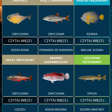
ZMIATACZ
PŁOĆ Z MARKERMEER
SKALAR PRĘGOWANY
ZWYCZAJNA
ZWYCZAJNA
RZADKA
CZYTAJ WIĘCEJ
CZYTAJ WIĘCEJ
CZYTAJ WIĘCEJ
RZEKA KENAI
FERNANDO DE NORONHA
WIELKIE JEZIORA
GRANIEC
SZCZUPAK
GOLEC ZWYCZAJNY
JASNOBRZUCHY
CĘTKOWANY
ZWYCZAJNA
ZWYCZAJNA
EPICKA
CZYTAJ WIĘCEJ
CZYTAJ WIĘCEJ
CZYTAJ WIĘCEJ
CZEDŻU
RZEKA MEKONG
JEZIORO WHITNEY