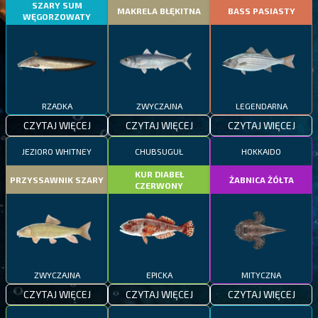
SZARY SUM
MAKRELA BŁĘKITNA
BASS PASIASTY
WĘGORZOWATY
RZADKA
ZWYCZAJNA
LEGENDARNA
CZYTAJ WIĘCEJ
CZYTAJ WIĘCEJ
CZYTAJ WIĘCEJ
JEZIORO WHITNEY
CHUBSUGUŁ
HOKKAIDO
KUR DIABEŁ
PRZYSSAWNIK SZARY
ŻABNICA ŻÓŁTA
CZERWONY
ZWYCZAJNA
EPICKA
MITYCZNA
CZYTAJ WIĘCEJ
CZYTAJ WIĘCEJ
CZYTAJ WIĘCEJ