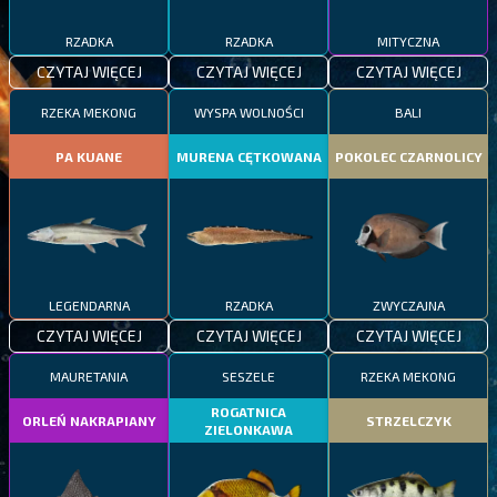
RZADKA
RZADKA
MITYCZNA
CZYTAJ WIĘCEJ
CZYTAJ WIĘCEJ
CZYTAJ WIĘCEJ
RZEKA MEKONG
WYSPA WOLNOŚCI
BALI
PA KUANE
MURENA CĘTKOWANA
POKOLEC CZARNOLICY
LEGENDARNA
RZADKA
ZWYCZAJNA
CZYTAJ WIĘCEJ
CZYTAJ WIĘCEJ
CZYTAJ WIĘCEJ
MAURETANIA
SESZELE
RZEKA MEKONG
ROGATNICA
ORLEŃ NAKRAPIANY
STRZELCZYK
ZIELONKAWA