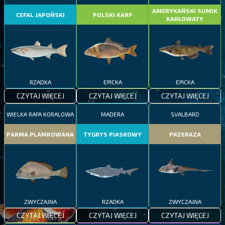
AMERYKAŃSKI SUMIK
CEFAL JAPOŃSKI
POLSKI KARP
KARŁOWATY
RZADKA
EPICKA
EPICKA
CZYTAJ WIĘCEJ
CZYTAJ WIĘCEJ
CZYTAJ WIĘCEJ
WIELKA RAFA KORALOWA
MADERA
SVALBARD
PARMA PLAMKOWANA
TYGRYS PIASKOWY
PRZERAZA
ZWYCZAJNA
RZADKA
ZWYCZAJNA
CZYTAJ WIĘCEJ
CZYTAJ WIĘCEJ
CZYTAJ WIĘCEJ