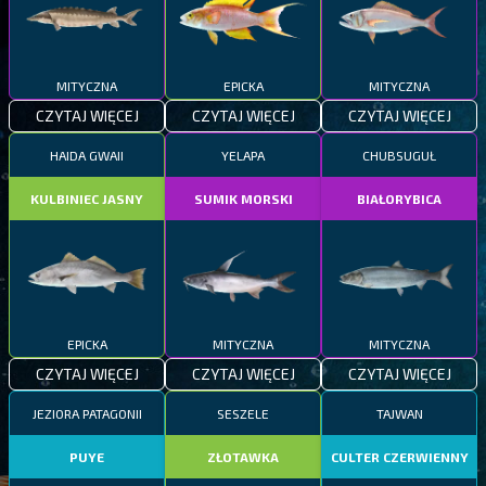
MITYCZNA
EPICKA
MITYCZNA
CZYTAJ WIĘCEJ
CZYTAJ WIĘCEJ
CZYTAJ WIĘCEJ
HAIDA GWAII
YELAPA
CHUBSUGUŁ
KULBINIEC JASNY
SUMIK MORSKI
BIAŁORYBICA
EPICKA
MITYCZNA
MITYCZNA
CZYTAJ WIĘCEJ
CZYTAJ WIĘCEJ
CZYTAJ WIĘCEJ
JEZIORA PATAGONII
SESZELE
TAJWAN
PUYE
ZŁOTAWKA
CULTER CZERWIENNY