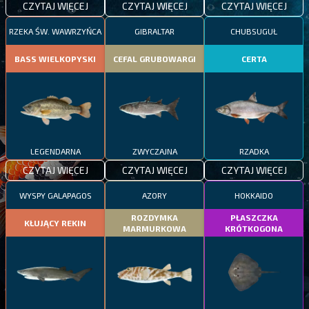
CZYTAJ WIĘCEJ
CZYTAJ WIĘCEJ
CZYTAJ WIĘCEJ
RZEKA ŚW. WAWRZYŃCA
GIBRALTAR
CHUBSUGUŁ
BASS WIELKOPYSKI
CEFAL GRUBOWARGI
CERTA
LEGENDARNA
ZWYCZAJNA
RZADKA
CZYTAJ WIĘCEJ
CZYTAJ WIĘCEJ
CZYTAJ WIĘCEJ
WYSPY GALAPAGOS
AZORY
HOKKAIDO
ROZDYMKA
PŁASZCZKA
KŁUJĄCY REKIN
MARMURKOWA
KRÓTKOGONA