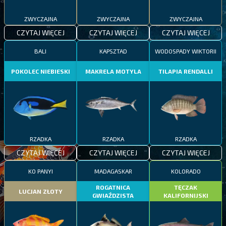
ZWYCZAJNA
ZWYCZAJNA
ZWYCZAJNA
CZYTAJ WIĘCEJ
CZYTAJ WIĘCEJ
CZYTAJ WIĘCEJ
BALI
KAPSZTAD
WODOSPADY WIKTORII
POKOLEC NIEBIESKI
MAKRELA MOTYLA
TILAPIA RENDALLI
RZADKA
RZADKA
RZADKA
CZYTAJ WIĘCEJ
CZYTAJ WIĘCEJ
CZYTAJ WIĘCEJ
KO PANYI
MADAGASKAR
KOLORADO
ROGATNICA
TĘCZAK
LUCJAN ZŁOTY
GWIAŹDZISTA
KALIFORNIJSKI