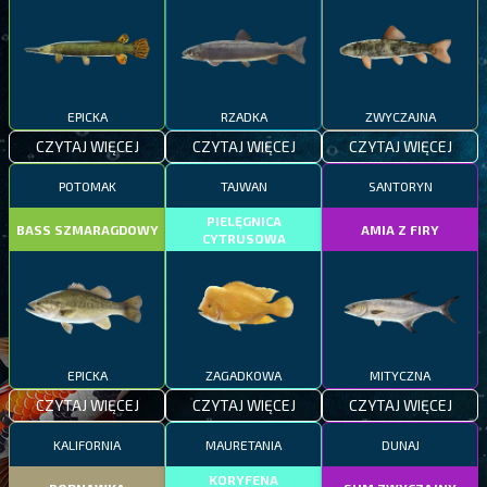
EPICKA
RZADKA
ZWYCZAJNA
CZYTAJ WIĘCEJ
CZYTAJ WIĘCEJ
CZYTAJ WIĘCEJ
POTOMAK
TAJWAN
SANTORYN
PIELĘGNICA
BASS SZMARAGDOWY
AMIA Z FIRY
CYTRUSOWA
EPICKA
ZAGADKOWA
MITYCZNA
CZYTAJ WIĘCEJ
CZYTAJ WIĘCEJ
CZYTAJ WIĘCEJ
KALIFORNIA
MAURETANIA
DUNAJ
KORYFENA