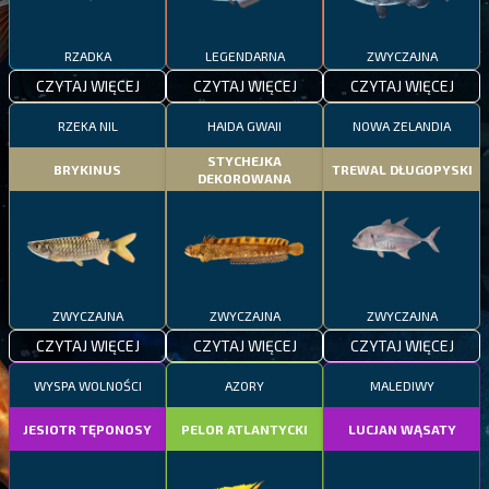
RZADKA
LEGENDARNA
ZWYCZAJNA
CZYTAJ WIĘCEJ
CZYTAJ WIĘCEJ
CZYTAJ WIĘCEJ
RZEKA NIL
HAIDA GWAII
NOWA ZELANDIA
STYCHEJKA
BRYKINUS
TREWAL DŁUGOPYSKI
DEKOROWANA
ZWYCZAJNA
ZWYCZAJNA
ZWYCZAJNA
CZYTAJ WIĘCEJ
CZYTAJ WIĘCEJ
CZYTAJ WIĘCEJ
WYSPA WOLNOŚCI
AZORY
MALEDIWY
JESIOTR TĘPONOSY
PELOR ATLANTYCKI
LUCJAN WĄSATY