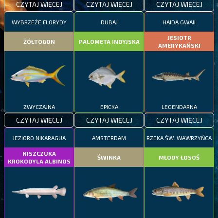
CZYTAJ WIĘCEJ
CZYTAJ WIĘCEJ
CZYTAJ WIĘCEJ
WYBRZEŻE FLORYDY
DUBAJ
HAIDA GWAII
JESIOTR
ŻÓŁTOGON
PALOMETA INDYJSKA
AMERYKAŃSKI
ZWYCZAJNA
EPICKA
LEGENDARNA
CZYTAJ WIĘCEJ
CZYTAJ WIĘCEJ
CZYTAJ WIĘCEJ
JEZIORO NIKARAGUA
AMSTERDAM
RZEKA ŚW. WAWRZYŃCA
NISZCZUKA
ŚWINKA
MŁODY ŁOSOŚ
KROKODYLA ALBINOS