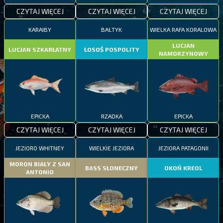
CZYTAJ WIĘCEJ
CZYTAJ WIĘCEJ
CZYTAJ WIĘCEJ
KARAIBY
BAŁTYK
WIELKA RAFA KORALOWA
LUCJAN
LUCJAN SZKARŁATNY
ŁOSOŚ POSPOLITY
NAMORZYNOWY
EPICKA
RZADKA
EPICKA
CZYTAJ WIĘCEJ
CZYTAJ WIĘCEJ
CZYTAJ WIĘCEJ
JEZIORO WHITNEY
WIELKIE JEZIORA
JEZIORA PATAGONII
MORON BIAŁY Z SAN
BASS SŁONECZNY
OKOŃ KREOL
ANTONIO