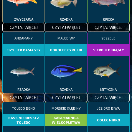
ZWYCZAJNA
RZADKA
EPICKA
CZYTAJ WIĘCEJ
CZYTAJ WIĘCEJ
CZYTAJ WIĘCEJ
ANDAMANY
MALEDIWY
SESZELE
FIZYLIER PASIASTY
POKOLEC CYRULIK
SIERPIK OKRĄGŁY
RZADKA
RZADKA
MITYCZNA
CZYTAJ WIĘCEJ
CZYTAJ WIĘCEJ
CZYTAJ WIĘCEJ
TOLEDO BEND
MORSKIE GŁĘBINY
JEZIORO BIWA
BASS NIEBIESKI Z
KAŁAMARNICA
GOLEC NIKKO
TOLEDO
WIELKOPŁETWA