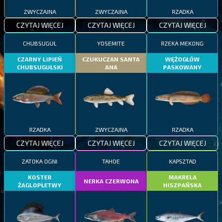
ZWYCZAJNA
ZWYCZAJNA
RZADKA
CZYTAJ WIĘCEJ
CZYTAJ WIĘCEJ
CZYTAJ WIĘCEJ
CHUBSUGUŁ
YOSEMITE
RZEKA MEKONG
CZARNY LIPIEŃ
CZUKUCZAN SANTA
WĘŻOGŁÓW
CHUBSUGUŁSKI
ANA
PASKOWANY
RZADKA
ZWYCZAJNA
RZADKA
CZYTAJ WIĘCEJ
CZYTAJ WIĘCEJ
CZYTAJ WIĘCEJ
ZATOKA OGNI
TAHOE
KAPSZTAD
KOSTER
MAKRELA
NERKA CZERWONA
ŻAGLOPŁETWY
HISZPAŃSKA