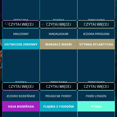
MITYCZNA
RZADKA
ZWYCZAJNA
CZYTAJ WIĘCEJ
CZYTAJ WIĘCEJ
CZYTAJ WIĘCEJ
MALEDIWY
MADAGASKAR
JEZIORA PATAGONII
USTNICZEK ZMIENNY
WARGACZ MAORI
STYNKA ATLANTYCKA
RZADKA
ZWYCZAJNA
ZWYCZAJNA
CZYTAJ WIĘCEJ
CZYTAJ WIĘCEJ
CZYTAJ WIĘCEJ
JEZIORO BODEŃSKIE
PÓŁNOCNE FIORDY
FIORD LYNGEN
SIEJA BODEŃSKA
FLĄDRA Z FIORDÓW
PTERA