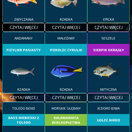
ZWYCZAJNA
RZADKA
EPICKA
CZYTAJ WIĘCEJ
CZYTAJ WIĘCEJ
CZYTAJ WIĘCEJ
ANDAMANY
MALEDIWY
SESZELE
FIZYLIER PASIASTY
POKOLEC CYRULIK
SIERPIK OKRĄGŁY
RZADKA
RZADKA
MITYCZNA
CZYTAJ WIĘCEJ
CZYTAJ WIĘCEJ
CZYTAJ WIĘCEJ
TOLEDO BEND
MORSKIE GŁĘBINY
JEZIORO BIWA
BASS NIEBIESKI Z
KAŁAMARNICA
GOLEC NIKKO
TOLEDO
WIELKOPŁETWA