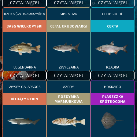
CZYTAJ WIĘCEJ
CZYTAJ WIĘCEJ
CZYTAJ WIĘCEJ
RZEKA ŚW. WAWRZYŃCA
GIBRALTAR
CHUBSUGUŁ
BASS WIELKOPYSKI
CEFAL GRUBOWARGI
CERTA
LEGENDARNA
ZWYCZAJNA
RZADKA
CZYTAJ WIĘCEJ
CZYTAJ WIĘCEJ
CZYTAJ WIĘCEJ
WYSPY GALAPAGOS
AZORY
HOKKAIDO
ROZDYMKA
PŁASZCZKA
KŁUJĄCY REKIN
MARMURKOWA
KRÓTKOGONA