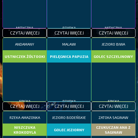
MITYCZNA
RZADKA
MITYCZNA
CZYTAJ WIĘCEJ
CZYTAJ WIĘCEJ
CZYTAJ WIĘCEJ
ANDAMANY
MALAWI
JEZIORO BIWA
USTNICZEK ŻÓŁTOOKI
PIELĘGNICA PAPUZIA
GOLEC SZCZELINOWY
EPICKA
RZADKA
EPICKA
CZYTAJ WIĘCEJ
CZYTAJ WIĘCEJ
CZYTAJ WIĘCEJ
RZEKA AMAZONKA
JEZIORO BODEŃSKIE
ZATOKA SAGINAW
NISZCZUKA
CZUKUCZAN ANA Z
GOLEC JEZIORNY
KROKODYLA
SAGINAW