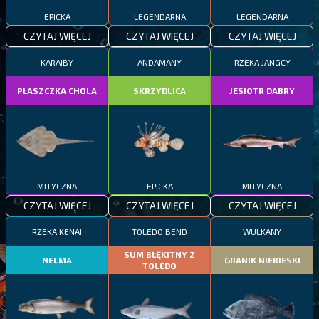
EPICKA
LEGENDARNA
LEGENDARNA
CZYTAJ WIĘCEJ
CZYTAJ WIĘCEJ
CZYTAJ WIĘCEJ
KARAIBY
ANDAMANY
RZEKA JANGCY
PŁASZCZKA CHOLA
SKRZYDLICA
JESIOTR DABRY
MITYCZNA
EPICKA
MITYCZNA
CZYTAJ WIĘCEJ
CZYTAJ WIĘCEJ
CZYTAJ WIĘCEJ
RZEKA KENAI
TOLEDO BEND
WULKANY
SUM BŁĘKITNY Z
NELMA
GRANIK NIEBIESKI
TOLEDO