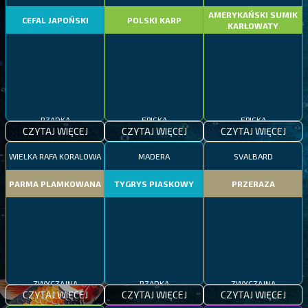
AMERYKAŃSKI SUMIK
CEFAL JAPOŃSKI
POLSKI KARP
KARŁOWATY
RZADKA
EPICKA
EPICKA
CZYTAJ WIĘCEJ
CZYTAJ WIĘCEJ
CZYTAJ WIĘCEJ
WIELKA RAFA KORALOWA
MADERA
SVALBARD
PARMA PLAMKOWANA
TYGRYS PIASKOWY
PRZERAZA
ZWYCZAJNA
RZADKA
ZWYCZAJNA
CZYTAJ WIĘCEJ
CZYTAJ WIĘCEJ
CZYTAJ WIĘCEJ