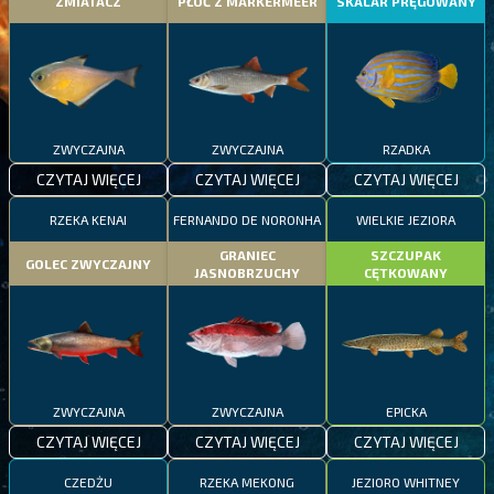
ZMIATACZ
PŁOĆ Z MARKERMEER
SKALAR PRĘGOWANY
ZWYCZAJNA
ZWYCZAJNA
RZADKA
CZYTAJ WIĘCEJ
CZYTAJ WIĘCEJ
CZYTAJ WIĘCEJ
RZEKA KENAI
FERNANDO DE NORONHA
WIELKIE JEZIORA
GRANIEC
SZCZUPAK
GOLEC ZWYCZAJNY
JASNOBRZUCHY
CĘTKOWANY
ZWYCZAJNA
ZWYCZAJNA
EPICKA
CZYTAJ WIĘCEJ
CZYTAJ WIĘCEJ
CZYTAJ WIĘCEJ
CZEDŻU
RZEKA MEKONG
JEZIORO WHITNEY