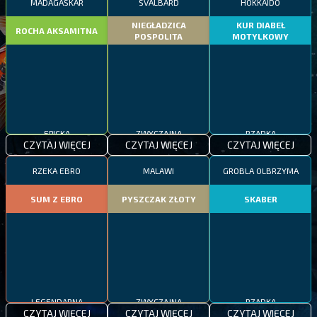
MADAGASKAR
SVALBARD
HOKKAIDO
NIEGŁADZICA
KUR DIABEŁ
ROCHA AKSAMITNA
POSPOLITA
MOTYLKOWY
EPICKA
ZWYCZAJNA
RZADKA
CZYTAJ WIĘCEJ
CZYTAJ WIĘCEJ
CZYTAJ WIĘCEJ
RZEKA EBRO
MALAWI
GROBLA OLBRZYMA
SUM Z EBRO
PYSZCZAK ZŁOTY
SKABER
LEGENDARNA
ZWYCZAJNA
RZADKA
CZYTAJ WIĘCEJ
CZYTAJ WIĘCEJ
CZYTAJ WIĘCEJ