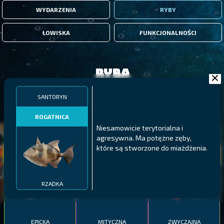
WYDARZENIA
RYBY
ŁOWISKA
FUNKCJONALNOŚCI
Ryba
SANTORYN
FILTRY
ROGATNICA
Niesamowicie terytorialna i
MALAWI
PÓŁNOCNE FIORDY
WYSPY GALAPAGOS
agresywna. Ma potężne zęby,
które są stworzone do miażdżenia.
BODIAN
PYSZCZAK ZACHODNI
LING
MEKSYKAŃSKI
RZADKA
EPICKA
MITYCZNA
ZWYCZAJNA