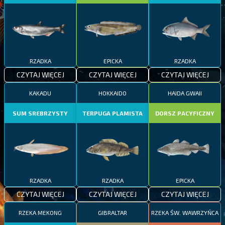
RZADKA
EPICKA
RZADKA
CZYTAJ WIĘCEJ
CZYTAJ WIĘCEJ
CZYTAJ WIĘCEJ
KAKADU
HOKKAIDO
HAIDA GWAII
SUM SREBRZYSTY
TERPUGA PLAMISTA
DORSZ PACYFICZNY
RZADKA
RZADKA
EPICKA
CZYTAJ WIĘCEJ
CZYTAJ WIĘCEJ
CZYTAJ WIĘCEJ
RZEKA MEKONG
GIBRALTAR
RZEKA ŚW. WAWRZYŃCA