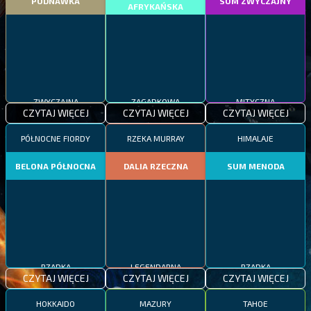
PODNAWKA
SUM ZWYCZAJNY
AFRYKAŃSKA
ZWYCZAJNA
ZAGADKOWA
MITYCZNA
CZYTAJ WIĘCEJ
CZYTAJ WIĘCEJ
CZYTAJ WIĘCEJ
PÓŁNOCNE FIORDY
RZEKA MURRAY
HIMALAJE
BELONA PÓŁNOCNA
DALIA RZECZNA
SUM MENODA
RZADKA
LEGENDARNA
RZADKA
CZYTAJ WIĘCEJ
CZYTAJ WIĘCEJ
CZYTAJ WIĘCEJ
HOKKAIDO
MAZURY
TAHOE