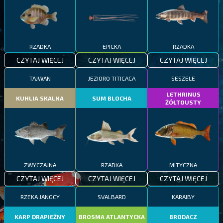
RZADKA
EPICKA
RZADKA
CZYTAJ WIĘCEJ
CZYTAJ WIĘCEJ
CZYTAJ WIĘCEJ
TAJWAN
JEZIORO TITICACA
SESZELE
LETHRINUS
KUHLIA SKALNA
SUM BLOCHA
ŻÓŁTOUSTY
ZWYCZAJNA
RZADKA
MITYCZNA
CZYTAJ WIĘCEJ
CZYTAJ WIĘCEJ
CZYTAJ WIĘCEJ
RZEKA JANGCY
SVALBARD
KARAIBY
KARP DRAPIEŻNY
BROSMA ATLANTYCKA
BRODACZ