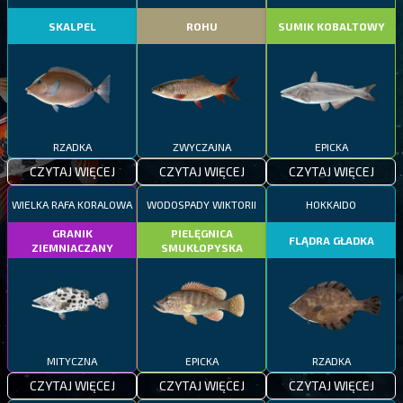
SKALPEL
ROHU
SUMIK KOBALTOWY
RZADKA
ZWYCZAJNA
EPICKA
CZYTAJ WIĘCEJ
CZYTAJ WIĘCEJ
CZYTAJ WIĘCEJ
WIELKA RAFA KORALOWA
WODOSPADY WIKTORII
HOKKAIDO
GRANIK
PIELĘGNICA
FLĄDRA GŁADKA
ZIEMNIACZANY
SMUKŁOPYSKA
MITYCZNA
EPICKA
RZADKA
CZYTAJ WIĘCEJ
CZYTAJ WIĘCEJ
CZYTAJ WIĘCEJ