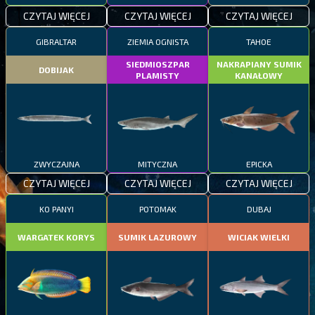
CZYTAJ WIĘCEJ
CZYTAJ WIĘCEJ
CZYTAJ WIĘCEJ
GIBRALTAR
ZIEMIA OGNISTA
TAHOE
SIEDMIOSZPAR
NAKRAPIANY SUMIK
DOBIJAK
PLAMISTY
KANAŁOWY
ZWYCZAJNA
MITYCZNA
EPICKA
CZYTAJ WIĘCEJ
CZYTAJ WIĘCEJ
CZYTAJ WIĘCEJ
KO PANYI
POTOMAK
DUBAJ
WARGATEK KORYS
SUMIK LAZUROWY
WICIAK WIELKI