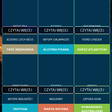
MITYCZNA
RZADKA
ZAGADKOWA
CZYTAJ WIĘCEJ
CZYTAJ WIĘCEJ
CZYTAJ WIĘCEJ
JEZIORO LOCH NESS
WYSPY GALAPAGOS
FIORD LYNGEN
TROĆ WĘDROWNA
ALUTERA PISANA
DORSZ ATLANTYCKI
ZWYCZAJNA
RZADKA
EPICKA
CZYTAJ WIĘCEJ
CZYTAJ WIĘCEJ
CZYTAJ WIĘCEJ
WYSPA WOLNOŚCI
WULKANY
ZATOKA OGNI
DYWANOWIEC
TAUTOGA
MANTA RAFOWA
AUSTRALIJSKI