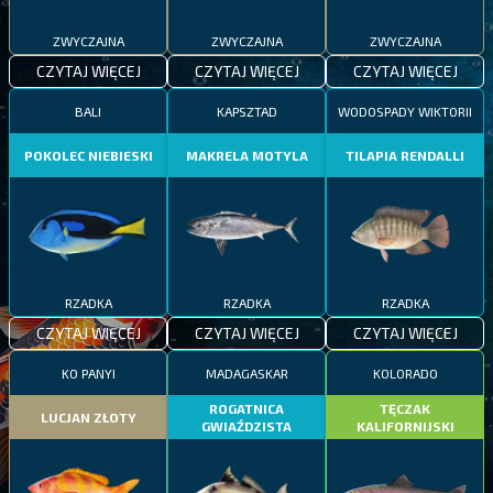
ZWYCZAJNA
ZWYCZAJNA
ZWYCZAJNA
CZYTAJ WIĘCEJ
CZYTAJ WIĘCEJ
CZYTAJ WIĘCEJ
BALI
KAPSZTAD
WODOSPADY WIKTORII
POKOLEC NIEBIESKI
MAKRELA MOTYLA
TILAPIA RENDALLI
RZADKA
RZADKA
RZADKA
CZYTAJ WIĘCEJ
CZYTAJ WIĘCEJ
CZYTAJ WIĘCEJ
KO PANYI
MADAGASKAR
KOLORADO
ROGATNICA
TĘCZAK
LUCJAN ZŁOTY
GWIAŹDZISTA
KALIFORNIJSKI