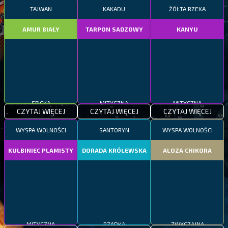
TAJWAN
KAKADU
ŻÓŁTA RZEKA
AMUR BIAŁY
TARPON SADZOWY
KANYU
EPICKA
MITYCZNA
MITYCZNA
CZYTAJ WIĘCEJ
CZYTAJ WIĘCEJ
CZYTAJ WIĘCEJ
WYSPA WOLNOŚCI
SANTORYN
WYSPA WOLNOŚCI
KULBINIEC PLAMISTY
DORADA KRÓLEWSKA
ALOZA CHIKORA
MITYCZNA
RZADKA
ZWYCZAJNA