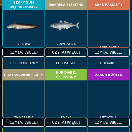
SZARY SUM
MAKRELA BŁĘKITNA
BASS PASIASTY
WĘGORZOWATY
RZADKA
ZWYCZAJNA
LEGENDARNA
CZYTAJ WIĘCEJ
CZYTAJ WIĘCEJ
CZYTAJ WIĘCEJ
JEZIORO WHITNEY
CHUBSUGUŁ
HOKKAIDO
KUR DIABEŁ
PRZYSSAWNIK SZARY
ŻABNICA ŻÓŁTA
CZERWONY
ZWYCZAJNA
EPICKA
MITYCZNA
CZYTAJ WIĘCEJ
CZYTAJ WIĘCEJ
CZYTAJ WIĘCEJ