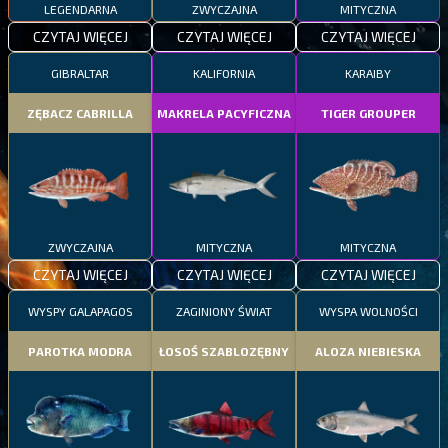
LEGENDARNA
ZWYCZAJNA
MITYCZNA
CZYTAJ WIĘCEJ
CZYTAJ WIĘCEJ
CZYTAJ WIĘCEJ
GIBRALTAR
KALIFORNIA
KARAIBY
ZĘBACZ CABRILLA
MAKRELA PACYFICZNA
TIGER GROUPER
ZWYCZAJNA
MITYCZNA
MITYCZNA
CZYTAJ WIĘCEJ
CZYTAJ WIĘCEJ
CZYTAJ WIĘCEJ
WYSPY GALAPAGOS
ZAGINIONY ŚWIAT
WYSPA WOLNOŚCI
PAROTKA MODRA
ŁOSOŚ SZABLOZĘBNY
ALOZA NIEBIESKA