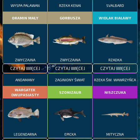
WYSPA PALAWAN
RZEKA KENAI
SVALBARD
ORAMIN MAŁY
GORBUSZA
WIDLAK BIAŁAWY
ZWYCZAJNA
ZWYCZAJNA
RZADKA
CZYTAJ WIĘCEJ
CZYTAJ WIĘCEJ
CZYTAJ WIĘCEJ
ANDAMANY
ZAGINIONY ŚWIAT
RZEKA ŚW. WAWRZYŃCA
WARGATEK
SZONIZAUR
NISZCZUKA
DWUPASIASTY
LEGENDARNA
EPICKA
MITYCZNA