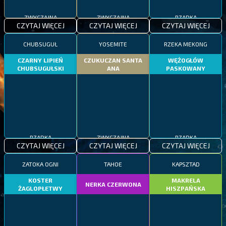
ZWYCZAJNA
ZWYCZAJNA
RZADKA
CZYTAJ WIĘCEJ
CZYTAJ WIĘCEJ
CZYTAJ WIĘCEJ
CHUBSUGUŁ
YOSEMITE
RZEKA MEKONG
CZARNY LIPIEŃ
CZUKUCZAN SANTA
WĘŻOGŁÓW
CHUBSUGUŁSKI
ANA
PASKOWANY
RZADKA
ZWYCZAJNA
RZADKA
CZYTAJ WIĘCEJ
CZYTAJ WIĘCEJ
CZYTAJ WIĘCEJ
ZATOKA OGNI
TAHOE
KAPSZTAD
KOSTER
MAKRELA
NERKA CZERWONA
ŻAGLOPŁETWY
HISZPAŃSKA