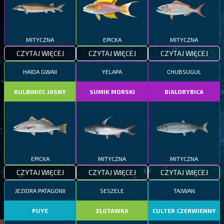
MITYCZNA
EPICKA
MITYCZNA
CZYTAJ WIĘCEJ
CZYTAJ WIĘCEJ
CZYTAJ WIĘCEJ
HAIDA GWAII
YELAPA
CHUBSUGUŁ
KULBINIEC JASNY
SUMIK MORSKI
BIAŁORYBICA
EPICKA
MITYCZNA
MITYCZNA
CZYTAJ WIĘCEJ
CZYTAJ WIĘCEJ
CZYTAJ WIĘCEJ
JEZIORA PATAGONII
SESZELE
TAJWAN
PUYE
ZŁOTAWKA
CULTER CZERWIENNY