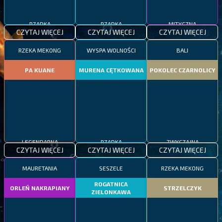
RZADKA
RZADKA
MITYCZNA
CZYTAJ WIĘCEJ
CZYTAJ WIĘCEJ
CZYTAJ WIĘCEJ
RZEKA MEKONG
WYSPA WOLNOŚCI
BALI
PA KUANE
MURENA CĘTKOWANA
POKOLEC CZARNOLICY
LEGENDARNA
RZADKA
ZWYCZAJNA
CZYTAJ WIĘCEJ
CZYTAJ WIĘCEJ
CZYTAJ WIĘCEJ
MAURETANIA
SESZELE
RZEKA MEKONG
ROGATNICA
ORLEŃ NAKRAPIANY
STRZELCZYK
ZIELONKAWA