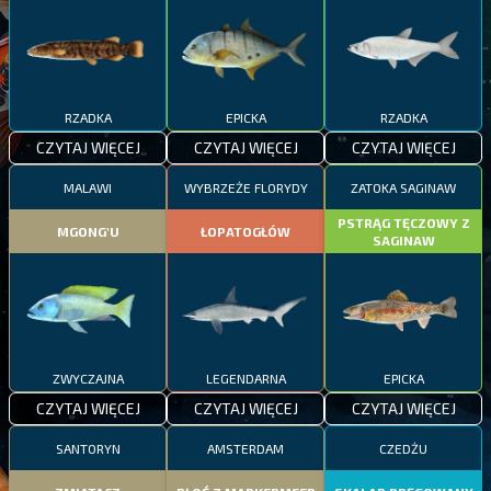
RZADKA
EPICKA
RZADKA
CZYTAJ WIĘCEJ
CZYTAJ WIĘCEJ
CZYTAJ WIĘCEJ
MALAWI
WYBRZEŻE FLORYDY
ZATOKA SAGINAW
PSTRĄG TĘCZOWY Z
MGONG'U
ŁOPATOGŁÓW
SAGINAW
ZWYCZAJNA
LEGENDARNA
EPICKA
CZYTAJ WIĘCEJ
CZYTAJ WIĘCEJ
CZYTAJ WIĘCEJ
SANTORYN
AMSTERDAM
CZEDŻU