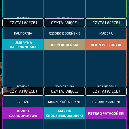
RZADKA
MITYCZNA
EPICKA
CZYTAJ WIĘCEJ
CZYTAJ WIĘCEJ
CZYTAJ WIĘCEJ
KALIFORNIA
JEZIORO BODEŃSKIE
MADERA
UMBRYNA
KLEŃ BODEŃSKI
REKIN WIELORYBI
KALIFORNIJSKA
RZADKA
ZWYCZAJNA
LEGENDARNA
CZYTAJ WIĘCEJ
CZYTAJ WIĘCEJ
CZYTAJ WIĘCEJ
CZEDŻU
MORZE ŚRÓDZIEMNE
JEZIORA PATAGONII
OGNICA
MARLIN
PSTRĄG PATAGOŃSKI
CZARNOPŁETWA
ŚRÓDZIEMNOMORSKI