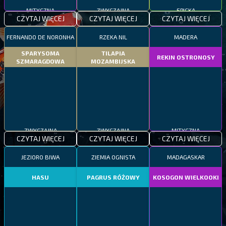
MITYCZNA
ZWYCZAJNA
EPICKA
CZYTAJ WIĘCEJ
CZYTAJ WIĘCEJ
CZYTAJ WIĘCEJ
FERNANDO DE NORONHA
RZEKA NIL
MADERA
SPARYSOMA
TILAPIA
REKIN OSTRONOSY
SZMARAGDOWA
MOZAMBIJSKA
ZWYCZAJNA
ZWYCZAJNA
MITYCZNA
CZYTAJ WIĘCEJ
CZYTAJ WIĘCEJ
CZYTAJ WIĘCEJ
JEZIORO BIWA
ZIEMIA OGNISTA
MADAGASKAR
HASU
PAGRUS RÓŻOWY
KOSOGON WIELKOOKI