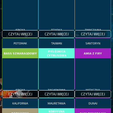
EPICKA
RZADKA
ZWYCZAJNA
CZYTAJ WIĘCEJ
CZYTAJ WIĘCEJ
CZYTAJ WIĘCEJ
POTOMAK
TAJWAN
SANTORYN
PIELĘGNICA
BASS SZMARAGDOWY
AMIA Z FIRY
CYTRUSOWA
EPICKA
ZAGADKOWA
MITYCZNA
CZYTAJ WIĘCEJ
CZYTAJ WIĘCEJ
CZYTAJ WIĘCEJ
KALIFORNIA
MAURETANIA
DUNAJ
KORYFENA