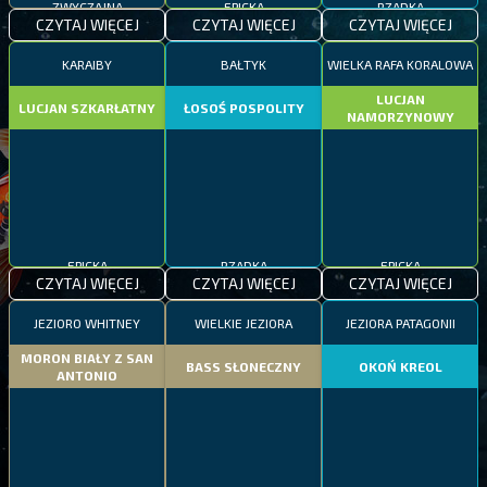
EPICKA
CZYTAJ WIĘCEJ
CZYTAJ WIĘCEJ
CZYTAJ WIĘCEJ
KARAIBY
BAŁTYK
WIELKA RAFA KORALOWA
LUCJAN
LUCJAN SZKARŁATNY
ŁOSOŚ POSPOLITY
NAMORZYNOWY
EPICKA
RZADKA
EPICKA
CZYTAJ WIĘCEJ
CZYTAJ WIĘCEJ
CZYTAJ WIĘCEJ
JEZIORO WHITNEY
WIELKIE JEZIORA
JEZIORA PATAGONII
MORON BIAŁY Z SAN
BASS SŁONECZNY
OKOŃ KREOL
ANTONIO