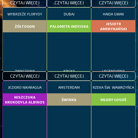
CZYTAJ WIĘCEJ
CZYTAJ WIĘCEJ
CZYTAJ WIĘCEJ
WYBRZEŻE FLORYDY
DUBAJ
HAIDA GWAII
JESIOTR
ŻÓŁTOGON
PALOMETA INDYJSKA
AMERYKAŃSKI
ZWYCZAJNA
EPICKA
LEGENDARNA
CZYTAJ WIĘCEJ
CZYTAJ WIĘCEJ
CZYTAJ WIĘCEJ
JEZIORO NIKARAGUA
AMSTERDAM
RZEKA ŚW. WAWRZYŃCA
NISZCZUKA
ŚWINKA
MŁODY ŁOSOŚ
KROKODYLA ALBINOS