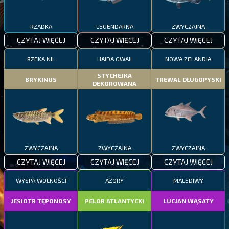
RZADKA
LEGENDARNA
ZWYCZAJNA
CZYTAJ WIĘCEJ
CZYTAJ WIĘCEJ
CZYTAJ WIĘCEJ
RZEKA NIL
HAIDA GWAII
NOWA ZELANDIA
STYCHEJKA
BRYKINUS
TREWAL DŁUGOPYSKI
DEKOROWANA
ZWYCZAJNA
ZWYCZAJNA
ZWYCZAJNA
CZYTAJ WIĘCEJ
CZYTAJ WIĘCEJ
CZYTAJ WIĘCEJ
WYSPA WOLNOŚCI
AZORY
MALEDIWY
JESIOTR TĘPONOSY
PELOR ATLANTYCKI
LUCJAN WĄSATY