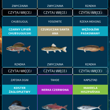
ZWYCZAJNA
ZWYCZAJNA
RZADKA
CZYTAJ WIĘCEJ
CZYTAJ WIĘCEJ
CZYTAJ WIĘCEJ
CHUBSUGUŁ
YOSEMITE
RZEKA MEKONG
CZARNY LIPIEŃ
CZUKUCZAN SANTA
WĘŻOGŁÓW
CHUBSUGUŁSKI
ANA
PASKOWANY
RZADKA
ZWYCZAJNA
RZADKA
CZYTAJ WIĘCEJ
CZYTAJ WIĘCEJ
CZYTAJ WIĘCEJ
ZATOKA OGNI
TAHOE
KAPSZTAD
KOSTER
MAKRELA
NERKA CZERWONA
ŻAGLOPŁETWY
HISZPAŃSKA