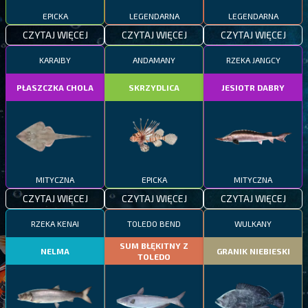
EPICKA
LEGENDARNA
LEGENDARNA
CZYTAJ WIĘCEJ
CZYTAJ WIĘCEJ
CZYTAJ WIĘCEJ
KARAIBY
ANDAMANY
RZEKA JANGCY
PŁASZCZKA CHOLA
SKRZYDLICA
JESIOTR DABRY
MITYCZNA
EPICKA
MITYCZNA
CZYTAJ WIĘCEJ
CZYTAJ WIĘCEJ
CZYTAJ WIĘCEJ
RZEKA KENAI
TOLEDO BEND
WULKANY
SUM BŁĘKITNY Z
NELMA
GRANIK NIEBIESKI
TOLEDO