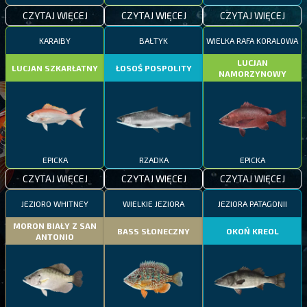
CZYTAJ WIĘCEJ
CZYTAJ WIĘCEJ
CZYTAJ WIĘCEJ
KARAIBY
BAŁTYK
WIELKA RAFA KORALOWA
LUCJAN
LUCJAN SZKARŁATNY
ŁOSOŚ POSPOLITY
NAMORZYNOWY
EPICKA
RZADKA
EPICKA
CZYTAJ WIĘCEJ
CZYTAJ WIĘCEJ
CZYTAJ WIĘCEJ
JEZIORO WHITNEY
WIELKIE JEZIORA
JEZIORA PATAGONII
MORON BIAŁY Z SAN
BASS SŁONECZNY
OKOŃ KREOL
ANTONIO