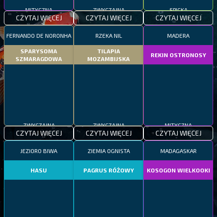
MITYCZNA
ZWYCZAJNA
EPICKA
CZYTAJ WIĘCEJ
CZYTAJ WIĘCEJ
CZYTAJ WIĘCEJ
FERNANDO DE NORONHA
RZEKA NIL
MADERA
SPARYSOMA
TILAPIA
REKIN OSTRONOSY
SZMARAGDOWA
MOZAMBIJSKA
ZWYCZAJNA
ZWYCZAJNA
MITYCZNA
CZYTAJ WIĘCEJ
CZYTAJ WIĘCEJ
CZYTAJ WIĘCEJ
JEZIORO BIWA
ZIEMIA OGNISTA
MADAGASKAR
HASU
PAGRUS RÓŻOWY
KOSOGON WIELKOOKI