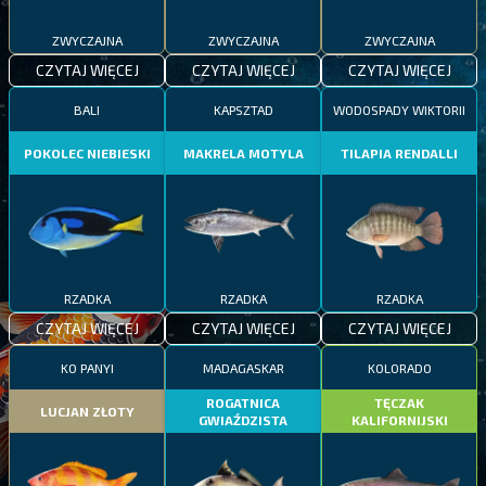
ZWYCZAJNA
ZWYCZAJNA
ZWYCZAJNA
CZYTAJ WIĘCEJ
CZYTAJ WIĘCEJ
CZYTAJ WIĘCEJ
BALI
KAPSZTAD
WODOSPADY WIKTORII
POKOLEC NIEBIESKI
MAKRELA MOTYLA
TILAPIA RENDALLI
RZADKA
RZADKA
RZADKA
CZYTAJ WIĘCEJ
CZYTAJ WIĘCEJ
CZYTAJ WIĘCEJ
KO PANYI
MADAGASKAR
KOLORADO
ROGATNICA
TĘCZAK
LUCJAN ZŁOTY
GWIAŹDZISTA
KALIFORNIJSKI