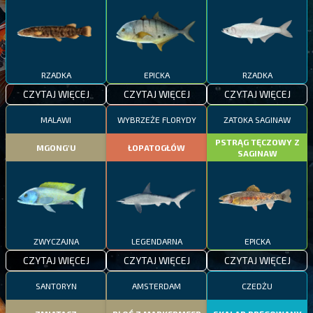
RZADKA
EPICKA
RZADKA
CZYTAJ WIĘCEJ
CZYTAJ WIĘCEJ
CZYTAJ WIĘCEJ
MALAWI
WYBRZEŻE FLORYDY
ZATOKA SAGINAW
PSTRĄG TĘCZOWY Z
MGONG'U
ŁOPATOGŁÓW
SAGINAW
ZWYCZAJNA
LEGENDARNA
EPICKA
CZYTAJ WIĘCEJ
CZYTAJ WIĘCEJ
CZYTAJ WIĘCEJ
SANTORYN
AMSTERDAM
CZEDŻU