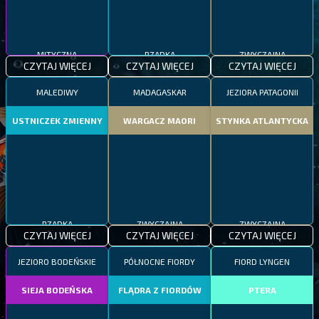
MITYCZNA
RZADKA
ZWYCZAJNA
CZYTAJ WIĘCEJ
CZYTAJ WIĘCEJ
CZYTAJ WIĘCEJ
MALEDIWY
MADAGASKAR
JEZIORA PATAGONII
USTNICZEK ZMIENNY
WARGACZ MAORI
STYNKA ATLANTYCKA
RZADKA
ZWYCZAJNA
ZWYCZAJNA
CZYTAJ WIĘCEJ
CZYTAJ WIĘCEJ
CZYTAJ WIĘCEJ
JEZIORO BODEŃSKIE
PÓŁNOCNE FIORDY
FIORD LYNGEN
SIEJA BODEŃSKA
FLĄDRA Z FIORDÓW
PTERA