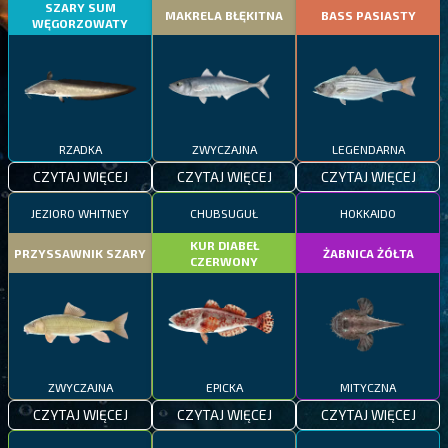
SZARY SUM
MAKRELA BŁĘKITNA
BASS PASIASTY
WĘGORZOWATY
RZADKA
ZWYCZAJNA
LEGENDARNA
CZYTAJ WIĘCEJ
CZYTAJ WIĘCEJ
CZYTAJ WIĘCEJ
JEZIORO WHITNEY
CHUBSUGUŁ
HOKKAIDO
KUR DIABEŁ
PRZYSSAWNIK SZARY
ŻABNICA ŻÓŁTA
CZERWONY
ZWYCZAJNA
EPICKA
MITYCZNA
CZYTAJ WIĘCEJ
CZYTAJ WIĘCEJ
CZYTAJ WIĘCEJ