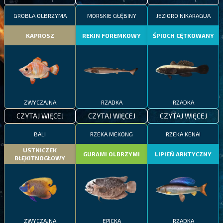
GROBLA OLBRZYMA
MORSKIE GŁĘBINY
JEZIORO NIKARAGUA
KAPROSZ
REKIN FOREMKOWY
ŚPIOCH CĘTKOWANY
ZWYCZAJNA
RZADKA
RZADKA
CZYTAJ WIĘCEJ
CZYTAJ WIĘCEJ
CZYTAJ WIĘCEJ
BALI
RZEKA MEKONG
RZEKA KENAI
USTNICZEK
GURAMI OLBRZYMI
LIPIEŃ ARKTYCZNY
BŁĘKITNOGŁOWY
ZWYCZAJNA
EPICKA
RZADKA