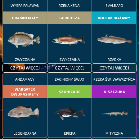
WYSPA PALAWAN
RZEKA KENAI
SVALBARD
ORAMIN MAŁY
GORBUSZA
WIDLAK BIAŁAWY
ZWYCZAJNA
ZWYCZAJNA
RZADKA
CZYTAJ WIĘCEJ
CZYTAJ WIĘCEJ
CZYTAJ WIĘCEJ
ANDAMANY
ZAGINIONY ŚWIAT
RZEKA ŚW. WAWRZYŃCA
WARGATEK
SZONIZAUR
NISZCZUKA
DWUPASIASTY
LEGENDARNA
EPICKA
MITYCZNA