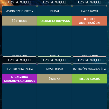
CZYTAJ WIĘCEJ
CZYTAJ WIĘCEJ
CZYTAJ WIĘCEJ
WYBRZEŻE FLORYDY
DUBAJ
HAIDA GWAII
JESIOTR
ŻÓŁTOGON
PALOMETA INDYJSKA
AMERYKAŃSKI
ZWYCZAJNA
EPICKA
LEGENDARNA
CZYTAJ WIĘCEJ
CZYTAJ WIĘCEJ
CZYTAJ WIĘCEJ
JEZIORO NIKARAGUA
AMSTERDAM
RZEKA ŚW. WAWRZYŃCA
NISZCZUKA
ŚWINKA
MŁODY ŁOSOŚ
KROKODYLA ALBINOS