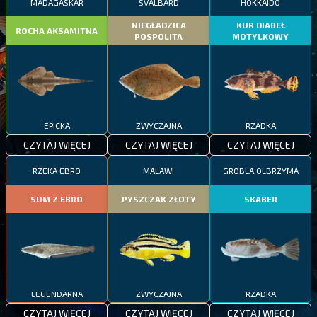
MADAGASKAR
SVALBARD
HOKKAIDO
NIEGŁADZICA
KUR DIABEŁ
ROCHA AKSAMITNA
POSPOLITA
MOTYLKOWY
EPICKA
ZWYCZAJNA
RZADKA
CZYTAJ WIĘCEJ
CZYTAJ WIĘCEJ
CZYTAJ WIĘCEJ
RZEKA EBRO
MALAWI
GROBLA OLBRZYMA
SUM Z EBRO
PYSZCZAK ZŁOTY
SKABER
LEGENDARNA
ZWYCZAJNA
RZADKA
CZYTAJ WIĘCEJ
CZYTAJ WIĘCEJ
CZYTAJ WIĘCEJ