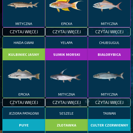
MITYCZNA
EPICKA
MITYCZNA
CZYTAJ WIĘCEJ
CZYTAJ WIĘCEJ
CZYTAJ WIĘCEJ
HAIDA GWAII
YELAPA
CHUBSUGUŁ
KULBINIEC JASNY
SUMIK MORSKI
BIAŁORYBICA
EPICKA
MITYCZNA
MITYCZNA
CZYTAJ WIĘCEJ
CZYTAJ WIĘCEJ
CZYTAJ WIĘCEJ
JEZIORA PATAGONII
SESZELE
TAJWAN
PUYE
ZŁOTAWKA
CULTER CZERWIENNY