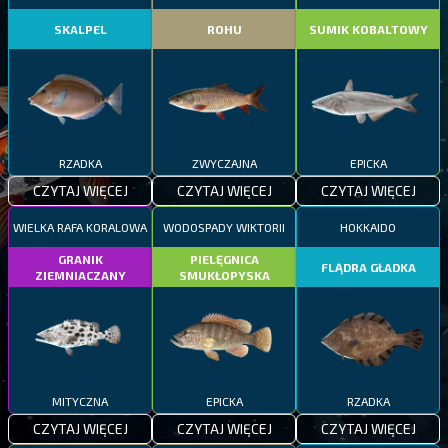
SKALPEL
ROHU
SUMIK KOBALTOWY
RZADKA
ZWYCZAJNA
EPICKA
CZYTAJ WIĘCEJ
CZYTAJ WIĘCEJ
CZYTAJ WIĘCEJ
WIELKA RAFA KORALOWA
WODOSPADY WIKTORII
HOKKAIDO
GRANIK
PIELĘGNICA
FLĄDRA GŁADKA
ZIEMNIACZANY
SMUKŁOPYSKA
MITYCZNA
EPICKA
RZADKA
CZYTAJ WIĘCEJ
CZYTAJ WIĘCEJ
CZYTAJ WIĘCEJ