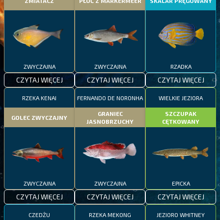
ZMIATACZ
PŁOĆ Z MARKERMEER
SKALAR PRĘGOWANY
ZWYCZAJNA
ZWYCZAJNA
RZADKA
CZYTAJ WIĘCEJ
CZYTAJ WIĘCEJ
CZYTAJ WIĘCEJ
RZEKA KENAI
FERNANDO DE NORONHA
WIELKIE JEZIORA
GRANIEC
SZCZUPAK
GOLEC ZWYCZAJNY
JASNOBRZUCHY
CĘTKOWANY
ZWYCZAJNA
ZWYCZAJNA
EPICKA
CZYTAJ WIĘCEJ
CZYTAJ WIĘCEJ
CZYTAJ WIĘCEJ
CZEDŻU
RZEKA MEKONG
JEZIORO WHITNEY