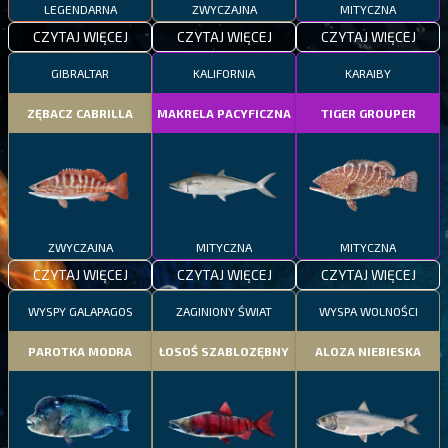
LEGENDARNA
ZWYCZAJNA
MITYCZNA
CZYTAJ WIĘCEJ
CZYTAJ WIĘCEJ
CZYTAJ WIĘCEJ
GIBRALTAR
KALIFORNIA
KARAIBY
ZĘBACZ CABRILLA
MAKRELA PACYFICZNA
TIGER GROUPER
ZWYCZAJNA
MITYCZNA
MITYCZNA
CZYTAJ WIĘCEJ
CZYTAJ WIĘCEJ
CZYTAJ WIĘCEJ
WYSPY GALAPAGOS
ZAGINIONY ŚWIAT
WYSPA WOLNOŚCI
PAROTKA MODRA
ŁOSOŚ SZABLOZĘBNY
ALOZA NIEBIESKA