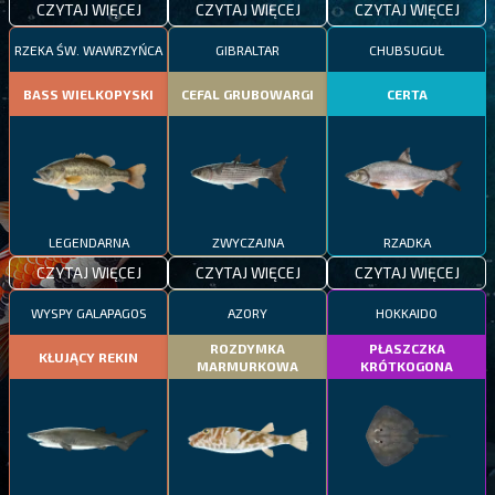
CZYTAJ WIĘCEJ
CZYTAJ WIĘCEJ
CZYTAJ WIĘCEJ
RZEKA ŚW. WAWRZYŃCA
GIBRALTAR
CHUBSUGUŁ
BASS WIELKOPYSKI
CEFAL GRUBOWARGI
CERTA
LEGENDARNA
ZWYCZAJNA
RZADKA
CZYTAJ WIĘCEJ
CZYTAJ WIĘCEJ
CZYTAJ WIĘCEJ
WYSPY GALAPAGOS
AZORY
HOKKAIDO
ROZDYMKA
PŁASZCZKA
KŁUJĄCY REKIN
MARMURKOWA
KRÓTKOGONA