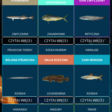
PODNAWKA
SUM ZWYCZAJNY
AFRYKAŃSKA
ZWYCZAJNA
ZAGADKOWA
MITYCZNA
CZYTAJ WIĘCEJ
CZYTAJ WIĘCEJ
CZYTAJ WIĘCEJ
PÓŁNOCNE FIORDY
RZEKA MURRAY
HIMALAJE
BELONA PÓŁNOCNA
DALIA RZECZNA
SUM MENODA
RZADKA
LEGENDARNA
RZADKA
CZYTAJ WIĘCEJ
CZYTAJ WIĘCEJ
CZYTAJ WIĘCEJ
HOKKAIDO
MAZURY
TAHOE