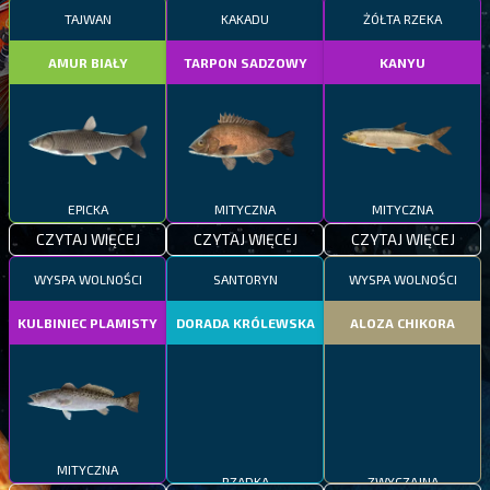
TAJWAN
KAKADU
ŻÓŁTA RZEKA
AMUR BIAŁY
TARPON SADZOWY
KANYU
EPICKA
MITYCZNA
MITYCZNA
CZYTAJ WIĘCEJ
CZYTAJ WIĘCEJ
CZYTAJ WIĘCEJ
WYSPA WOLNOŚCI
SANTORYN
WYSPA WOLNOŚCI
KULBINIEC PLAMISTY
DORADA KRÓLEWSKA
ALOZA CHIKORA
MITYCZNA
RZADKA
ZWYCZAJNA