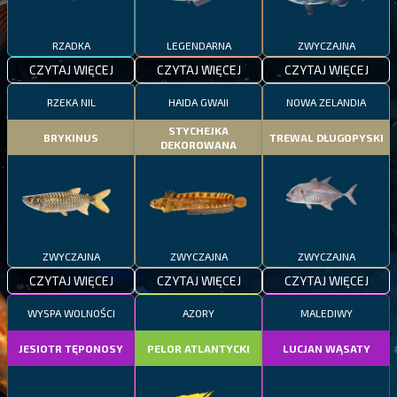
RZADKA
LEGENDARNA
ZWYCZAJNA
CZYTAJ WIĘCEJ
CZYTAJ WIĘCEJ
CZYTAJ WIĘCEJ
RZEKA NIL
HAIDA GWAII
NOWA ZELANDIA
STYCHEJKA
BRYKINUS
TREWAL DŁUGOPYSKI
DEKOROWANA
ZWYCZAJNA
ZWYCZAJNA
ZWYCZAJNA
CZYTAJ WIĘCEJ
CZYTAJ WIĘCEJ
CZYTAJ WIĘCEJ
WYSPA WOLNOŚCI
AZORY
MALEDIWY
JESIOTR TĘPONOSY
PELOR ATLANTYCKI
LUCJAN WĄSATY