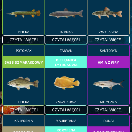
EPICKA
RZADKA
ZWYCZAJNA
CZYTAJ WIĘCEJ
CZYTAJ WIĘCEJ
CZYTAJ WIĘCEJ
POTOMAK
TAJWAN
SANTORYN
PIELĘGNICA
BASS SZMARAGDOWY
AMIA Z FIRY
CYTRUSOWA
EPICKA
ZAGADKOWA
MITYCZNA
CZYTAJ WIĘCEJ
CZYTAJ WIĘCEJ
CZYTAJ WIĘCEJ
KALIFORNIA
MAURETANIA
DUNAJ
KORYFENA