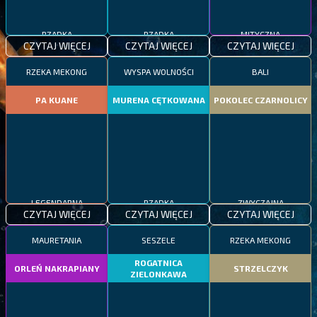
RZADKA
RZADKA
MITYCZNA
CZYTAJ WIĘCEJ
CZYTAJ WIĘCEJ
CZYTAJ WIĘCEJ
RZEKA MEKONG
WYSPA WOLNOŚCI
BALI
PA KUANE
MURENA CĘTKOWANA
POKOLEC CZARNOLICY
LEGENDARNA
RZADKA
ZWYCZAJNA
CZYTAJ WIĘCEJ
CZYTAJ WIĘCEJ
CZYTAJ WIĘCEJ
MAURETANIA
SESZELE
RZEKA MEKONG
ROGATNICA
ORLEŃ NAKRAPIANY
STRZELCZYK
ZIELONKAWA