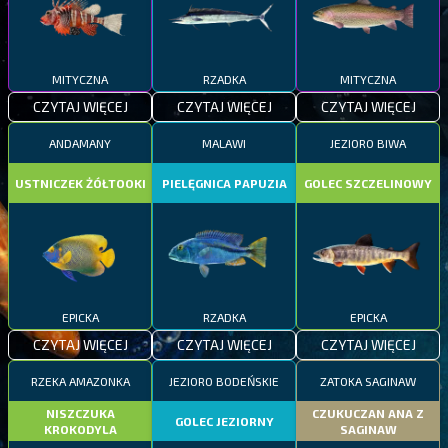
MITYCZNA
RZADKA
MITYCZNA
CZYTAJ WIĘCEJ
CZYTAJ WIĘCEJ
CZYTAJ WIĘCEJ
ANDAMANY
MALAWI
JEZIORO BIWA
USTNICZEK ŻÓŁTOOKI
PIELĘGNICA PAPUZIA
GOLEC SZCZELINOWY
EPICKA
RZADKA
EPICKA
CZYTAJ WIĘCEJ
CZYTAJ WIĘCEJ
CZYTAJ WIĘCEJ
RZEKA AMAZONKA
JEZIORO BODEŃSKIE
ZATOKA SAGINAW
NISZCZUKA
CZUKUCZAN ANA Z
GOLEC JEZIORNY
KROKODYLA
SAGINAW