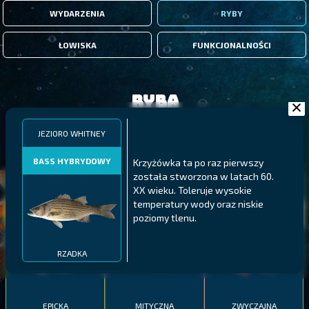
WYDARZENIA
RYBY
ŁOWISKA
FUNKCJONALNOŚCI
Ryba
JEZIORO WHITNEY
FILTRY
BASS HYBRYDOWY
Krzyżówka ta po raz pierwszy
została stworzona w latach 60.
MALAWI
PÓŁNOCNE FIORDY
WYSPY GALAPAGOS
XX wieku. Toleruje wysokie
temperatury wody oraz niskie
BODIAN
PYSZCZAK ZACHODNI
LING
poziomy tlenu.
MEKSYKAŃSKI
RZADKA
EPICKA
MITYCZNA
ZWYCZAJNA