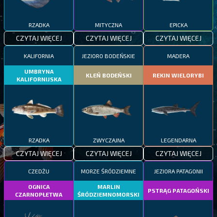
RZADKA
MITYCZNA
EPICKA
CZYTAJ WIĘCEJ
CZYTAJ WIĘCEJ
CZYTAJ WIĘCEJ
KALIFORNIA
JEZIORO BODEŃSKIE
MADERA
UMBRYNA
KLEŃ BODEŃSKI
REKIN WIELORYBI
KALIFORNIJSKA
RZADKA
ZWYCZAJNA
LEGENDARNA
CZYTAJ WIĘCEJ
CZYTAJ WIĘCEJ
CZYTAJ WIĘCEJ
CZEDŻU
MORZE ŚRÓDZIEMNE
JEZIORA PATAGONII
OGNICA
MARLIN
PSTRĄG PATAGOŃSKI
CZARNOPŁETWA
ŚRÓDZIEMNOMORSKI