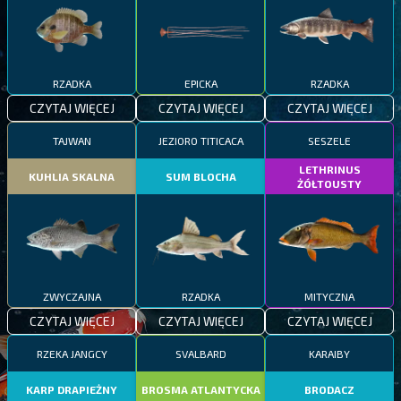
RZADKA
EPICKA
RZADKA
CZYTAJ WIĘCEJ
CZYTAJ WIĘCEJ
CZYTAJ WIĘCEJ
TAJWAN
JEZIORO TITICACA
SESZELE
LETHRINUS
KUHLIA SKALNA
SUM BLOCHA
ŻÓŁTOUSTY
ZWYCZAJNA
RZADKA
MITYCZNA
CZYTAJ WIĘCEJ
CZYTAJ WIĘCEJ
CZYTAJ WIĘCEJ
RZEKA JANGCY
SVALBARD
KARAIBY
KARP DRAPIEŻNY
BROSMA ATLANTYCKA
BRODACZ