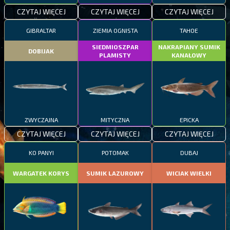
CZYTAJ WIĘCEJ
CZYTAJ WIĘCEJ
CZYTAJ WIĘCEJ
GIBRALTAR
ZIEMIA OGNISTA
TAHOE
SIEDMIOSZPAR
NAKRAPIANY SUMIK
DOBIJAK
PLAMISTY
KANAŁOWY
ZWYCZAJNA
MITYCZNA
EPICKA
CZYTAJ WIĘCEJ
CZYTAJ WIĘCEJ
CZYTAJ WIĘCEJ
KO PANYI
POTOMAK
DUBAJ
WARGATEK KORYS
SUMIK LAZUROWY
WICIAK WIELKI