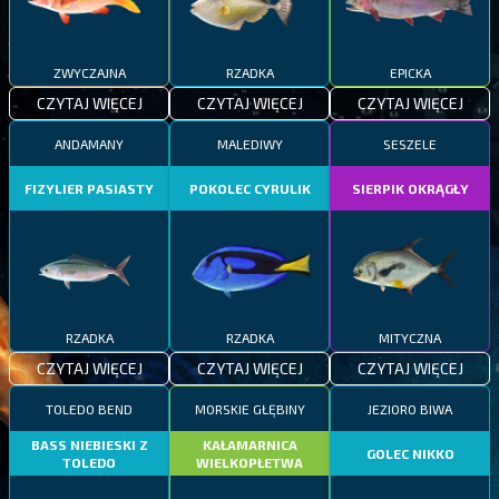
ZWYCZAJNA
RZADKA
EPICKA
CZYTAJ WIĘCEJ
CZYTAJ WIĘCEJ
CZYTAJ WIĘCEJ
ANDAMANY
MALEDIWY
SESZELE
FIZYLIER PASIASTY
POKOLEC CYRULIK
SIERPIK OKRĄGŁY
RZADKA
RZADKA
MITYCZNA
CZYTAJ WIĘCEJ
CZYTAJ WIĘCEJ
CZYTAJ WIĘCEJ
TOLEDO BEND
MORSKIE GŁĘBINY
JEZIORO BIWA
BASS NIEBIESKI Z
KAŁAMARNICA
GOLEC NIKKO
TOLEDO
WIELKOPŁETWA