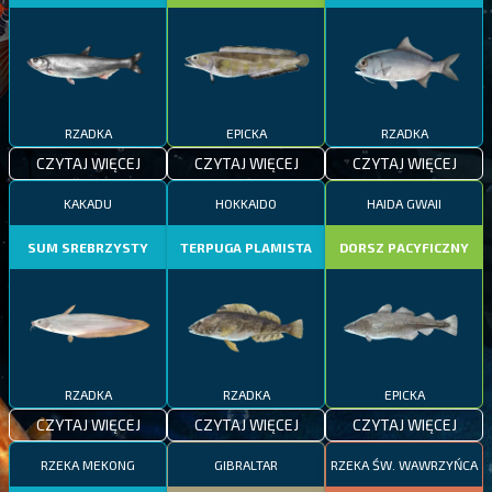
RZADKA
EPICKA
RZADKA
CZYTAJ WIĘCEJ
CZYTAJ WIĘCEJ
CZYTAJ WIĘCEJ
KAKADU
HOKKAIDO
HAIDA GWAII
SUM SREBRZYSTY
TERPUGA PLAMISTA
DORSZ PACYFICZNY
RZADKA
RZADKA
EPICKA
CZYTAJ WIĘCEJ
CZYTAJ WIĘCEJ
CZYTAJ WIĘCEJ
RZEKA MEKONG
GIBRALTAR
RZEKA ŚW. WAWRZYŃCA