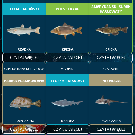
AMERYKAŃSKI SUMIK
CEFAL JAPOŃSKI
POLSKI KARP
KARŁOWATY
RZADKA
EPICKA
EPICKA
CZYTAJ WIĘCEJ
CZYTAJ WIĘCEJ
CZYTAJ WIĘCEJ
WIELKA RAFA KORALOWA
MADERA
SVALBARD
PARMA PLAMKOWANA
TYGRYS PIASKOWY
PRZERAZA
ZWYCZAJNA
RZADKA
ZWYCZAJNA
CZYTAJ WIĘCEJ
CZYTAJ WIĘCEJ
CZYTAJ WIĘCEJ