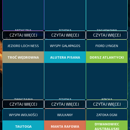
MITYCZNA
RZADKA
ZAGADKOWA
CZYTAJ WIĘCEJ
CZYTAJ WIĘCEJ
CZYTAJ WIĘCEJ
JEZIORO LOCH NESS
WYSPY GALAPAGOS
FIORD LYNGEN
TROĆ WĘDROWNA
ALUTERA PISANA
DORSZ ATLANTYCKI
ZWYCZAJNA
RZADKA
EPICKA
CZYTAJ WIĘCEJ
CZYTAJ WIĘCEJ
CZYTAJ WIĘCEJ
WYSPA WOLNOŚCI
WULKANY
ZATOKA OGNI
DYWANOWIEC
TAUTOGA
MANTA RAFOWA
AUSTRALIJSKI