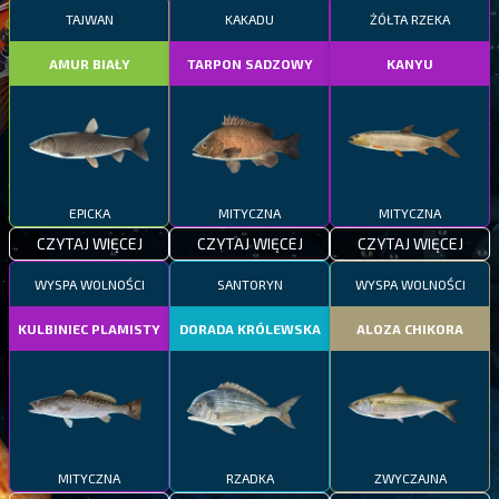
TAJWAN
KAKADU
ŻÓŁTA RZEKA
AMUR BIAŁY
TARPON SADZOWY
KANYU
EPICKA
MITYCZNA
MITYCZNA
CZYTAJ WIĘCEJ
CZYTAJ WIĘCEJ
CZYTAJ WIĘCEJ
WYSPA WOLNOŚCI
SANTORYN
WYSPA WOLNOŚCI
KULBINIEC PLAMISTY
DORADA KRÓLEWSKA
ALOZA CHIKORA
MITYCZNA
RZADKA
ZWYCZAJNA