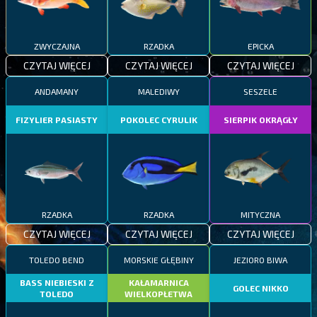
ZWYCZAJNA
RZADKA
EPICKA
CZYTAJ WIĘCEJ
CZYTAJ WIĘCEJ
CZYTAJ WIĘCEJ
ANDAMANY
MALEDIWY
SESZELE
FIZYLIER PASIASTY
POKOLEC CYRULIK
SIERPIK OKRĄGŁY
RZADKA
RZADKA
MITYCZNA
CZYTAJ WIĘCEJ
CZYTAJ WIĘCEJ
CZYTAJ WIĘCEJ
TOLEDO BEND
MORSKIE GŁĘBINY
JEZIORO BIWA
BASS NIEBIESKI Z
KAŁAMARNICA
GOLEC NIKKO
TOLEDO
WIELKOPŁETWA