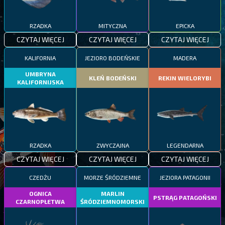
RZADKA
MITYCZNA
EPICKA
CZYTAJ WIĘCEJ
CZYTAJ WIĘCEJ
CZYTAJ WIĘCEJ
KALIFORNIA
JEZIORO BODEŃSKIE
MADERA
UMBRYNA
KLEŃ BODEŃSKI
REKIN WIELORYBI
KALIFORNIJSKA
RZADKA
ZWYCZAJNA
LEGENDARNA
CZYTAJ WIĘCEJ
CZYTAJ WIĘCEJ
CZYTAJ WIĘCEJ
CZEDŻU
MORZE ŚRÓDZIEMNE
JEZIORA PATAGONII
OGNICA
MARLIN
PSTRĄG PATAGOŃSKI
CZARNOPŁETWA
ŚRÓDZIEMNOMORSKI