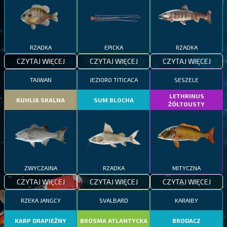
RZADKA
EPICKA
RZADKA
CZYTAJ WIĘCEJ
CZYTAJ WIĘCEJ
CZYTAJ WIĘCEJ
TAJWAN
JEZIORO TITICACA
SESZELE
LETHRINUS
KUHLIA SKALNA
SUM BLOCHA
ŻÓŁTOUSTY
ZWYCZAJNA
RZADKA
MITYCZNA
CZYTAJ WIĘCEJ
CZYTAJ WIĘCEJ
CZYTAJ WIĘCEJ
RZEKA JANGCY
SVALBARD
KARAIBY
KARP DRAPIEŻNY
BROSMA ATLANTYCKA
BRODACZ