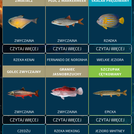
ZMIATACZ
PŁOĆ Z MARKERMEER
SKALAR PRĘGOWANY
ZWYCZAJNA
ZWYCZAJNA
RZADKA
CZYTAJ WIĘCEJ
CZYTAJ WIĘCEJ
CZYTAJ WIĘCEJ
RZEKA KENAI
FERNANDO DE NORONHA
WIELKIE JEZIORA
GRANIEC
SZCZUPAK
GOLEC ZWYCZAJNY
JASNOBRZUCHY
CĘTKOWANY
ZWYCZAJNA
ZWYCZAJNA
EPICKA
CZYTAJ WIĘCEJ
CZYTAJ WIĘCEJ
CZYTAJ WIĘCEJ
CZEDŻU
RZEKA MEKONG
JEZIORO WHITNEY