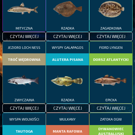
MITYCZNA
RZADKA
ZAGADKOWA
CZYTAJ WIĘCEJ
CZYTAJ WIĘCEJ
CZYTAJ WIĘCEJ
JEZIORO LOCH NESS
WYSPY GALAPAGOS
FIORD LYNGEN
TROĆ WĘDROWNA
ALUTERA PISANA
DORSZ ATLANTYCKI
ZWYCZAJNA
RZADKA
EPICKA
CZYTAJ WIĘCEJ
CZYTAJ WIĘCEJ
CZYTAJ WIĘCEJ
WYSPA WOLNOŚCI
WULKANY
ZATOKA OGNI
DYWANOWIEC
TAUTOGA
MANTA RAFOWA
AUSTRALIJSKI