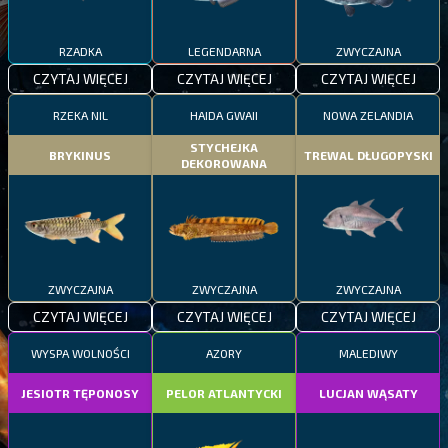
RZADKA
LEGENDARNA
ZWYCZAJNA
CZYTAJ WIĘCEJ
CZYTAJ WIĘCEJ
CZYTAJ WIĘCEJ
RZEKA NIL
HAIDA GWAII
NOWA ZELANDIA
STYCHEJKA
BRYKINUS
TREWAL DŁUGOPYSKI
DEKOROWANA
ZWYCZAJNA
ZWYCZAJNA
ZWYCZAJNA
CZYTAJ WIĘCEJ
CZYTAJ WIĘCEJ
CZYTAJ WIĘCEJ
WYSPA WOLNOŚCI
AZORY
MALEDIWY
JESIOTR TĘPONOSY
PELOR ATLANTYCKI
LUCJAN WĄSATY