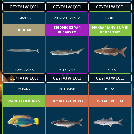
CZYTAJ WIĘCEJ
CZYTAJ WIĘCEJ
CZYTAJ WIĘCEJ
GIBRALTAR
ZIEMIA OGNISTA
TAHOE
SIEDMIOSZPAR
NAKRAPIANY SUMIK
DOBIJAK
PLAMISTY
KANAŁOWY
ZWYCZAJNA
MITYCZNA
EPICKA
CZYTAJ WIĘCEJ
CZYTAJ WIĘCEJ
CZYTAJ WIĘCEJ
KO PANYI
POTOMAK
DUBAJ
WARGATEK KORYS
SUMIK LAZUROWY
WICIAK WIELKI