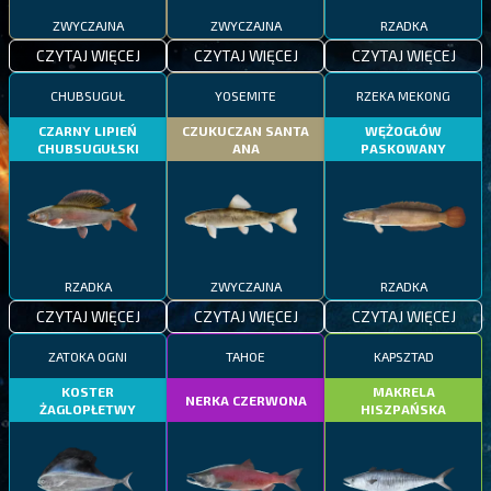
ZWYCZAJNA
ZWYCZAJNA
RZADKA
CZYTAJ WIĘCEJ
CZYTAJ WIĘCEJ
CZYTAJ WIĘCEJ
CHUBSUGUŁ
YOSEMITE
RZEKA MEKONG
CZARNY LIPIEŃ
CZUKUCZAN SANTA
WĘŻOGŁÓW
CHUBSUGUŁSKI
ANA
PASKOWANY
RZADKA
ZWYCZAJNA
RZADKA
CZYTAJ WIĘCEJ
CZYTAJ WIĘCEJ
CZYTAJ WIĘCEJ
ZATOKA OGNI
TAHOE
KAPSZTAD
KOSTER
MAKRELA
NERKA CZERWONA
ŻAGLOPŁETWY
HISZPAŃSKA