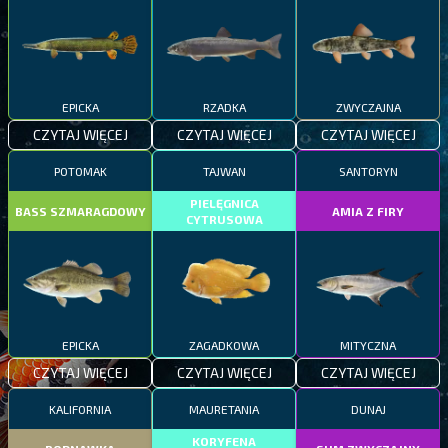
EPICKA
RZADKA
ZWYCZAJNA
CZYTAJ WIĘCEJ
CZYTAJ WIĘCEJ
CZYTAJ WIĘCEJ
POTOMAK
TAJWAN
SANTORYN
PIELĘGNICA
BASS SZMARAGDOWY
AMIA Z FIRY
CYTRUSOWA
EPICKA
ZAGADKOWA
MITYCZNA
CZYTAJ WIĘCEJ
CZYTAJ WIĘCEJ
CZYTAJ WIĘCEJ
KALIFORNIA
MAURETANIA
DUNAJ
KORYFENA