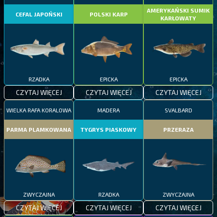
AMERYKAŃSKI SUMIK
CEFAL JAPOŃSKI
POLSKI KARP
KARŁOWATY
RZADKA
EPICKA
EPICKA
CZYTAJ WIĘCEJ
CZYTAJ WIĘCEJ
CZYTAJ WIĘCEJ
WIELKA RAFA KORALOWA
MADERA
SVALBARD
PARMA PLAMKOWANA
TYGRYS PIASKOWY
PRZERAZA
ZWYCZAJNA
RZADKA
ZWYCZAJNA
CZYTAJ WIĘCEJ
CZYTAJ WIĘCEJ
CZYTAJ WIĘCEJ