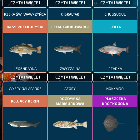
CZYTAJ WIĘCEJ
CZYTAJ WIĘCEJ
CZYTAJ WIĘCEJ
RZEKA ŚW. WAWRZYŃCA
GIBRALTAR
CHUBSUGUŁ
BASS WIELKOPYSKI
CEFAL GRUBOWARGI
CERTA
LEGENDARNA
ZWYCZAJNA
RZADKA
CZYTAJ WIĘCEJ
CZYTAJ WIĘCEJ
CZYTAJ WIĘCEJ
WYSPY GALAPAGOS
AZORY
HOKKAIDO
ROZDYMKA
PŁASZCZKA
KŁUJĄCY REKIN
MARMURKOWA
KRÓTKOGONA