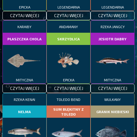
EPICKA
LEGENDARNA
LEGENDARNA
CZYTAJ WIĘCEJ
CZYTAJ WIĘCEJ
CZYTAJ WIĘCEJ
KARAIBY
ANDAMANY
RZEKA JANGCY
PŁASZCZKA CHOLA
SKRZYDLICA
JESIOTR DABRY
MITYCZNA
EPICKA
MITYCZNA
CZYTAJ WIĘCEJ
CZYTAJ WIĘCEJ
CZYTAJ WIĘCEJ
RZEKA KENAI
TOLEDO BEND
WULKANY
SUM BŁĘKITNY Z
NELMA
GRANIK NIEBIESKI
TOLEDO