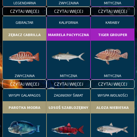
LEGENDARNA
ZWYCZAJNA
MITYCZNA
CZYTAJ WIĘCEJ
CZYTAJ WIĘCEJ
CZYTAJ WIĘCEJ
GIBRALTAR
KALIFORNIA
KARAIBY
ZĘBACZ CABRILLA
MAKRELA PACYFICZNA
TIGER GROUPER
ZWYCZAJNA
MITYCZNA
MITYCZNA
CZYTAJ WIĘCEJ
CZYTAJ WIĘCEJ
CZYTAJ WIĘCEJ
WYSPY GALAPAGOS
ZAGINIONY ŚWIAT
WYSPA WOLNOŚCI
PAROTKA MODRA
ŁOSOŚ SZABLOZĘBNY
ALOZA NIEBIESKA