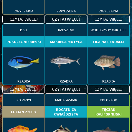
ZWYCZAJNA
ZWYCZAJNA
ZWYCZAJNA
CZYTAJ WIĘCEJ
CZYTAJ WIĘCEJ
CZYTAJ WIĘCEJ
BALI
KAPSZTAD
WODOSPADY WIKTORII
POKOLEC NIEBIESKI
MAKRELA MOTYLA
TILAPIA RENDALLI
RZADKA
RZADKA
RZADKA
CZYTAJ WIĘCEJ
CZYTAJ WIĘCEJ
CZYTAJ WIĘCEJ
KO PANYI
MADAGASKAR
KOLORADO
ROGATNICA
TĘCZAK
LUCJAN ZŁOTY
GWIAŹDZISTA
KALIFORNIJSKI