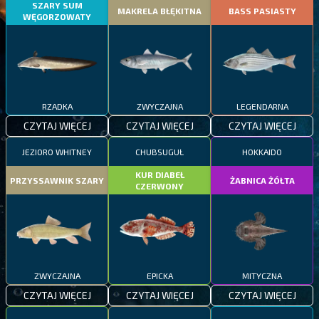
SZARY SUM
MAKRELA BŁĘKITNA
BASS PASIASTY
WĘGORZOWATY
RZADKA
ZWYCZAJNA
LEGENDARNA
CZYTAJ WIĘCEJ
CZYTAJ WIĘCEJ
CZYTAJ WIĘCEJ
JEZIORO WHITNEY
CHUBSUGUŁ
HOKKAIDO
KUR DIABEŁ
PRZYSSAWNIK SZARY
ŻABNICA ŻÓŁTA
CZERWONY
ZWYCZAJNA
EPICKA
MITYCZNA
CZYTAJ WIĘCEJ
CZYTAJ WIĘCEJ
CZYTAJ WIĘCEJ