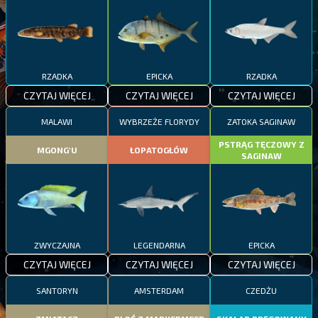
RZADKA
EPICKA
RZADKA
CZYTAJ WIĘCEJ
CZYTAJ WIĘCEJ
CZYTAJ WIĘCEJ
MALAWI
WYBRZEŻE FLORYDY
ZATOKA SAGINAW
PSTRĄG TĘCZOWY Z
MGONG'U
ŁOPATOGŁÓW
SAGINAW
ZWYCZAJNA
LEGENDARNA
EPICKA
CZYTAJ WIĘCEJ
CZYTAJ WIĘCEJ
CZYTAJ WIĘCEJ
SANTORYN
AMSTERDAM
CZEDŻU