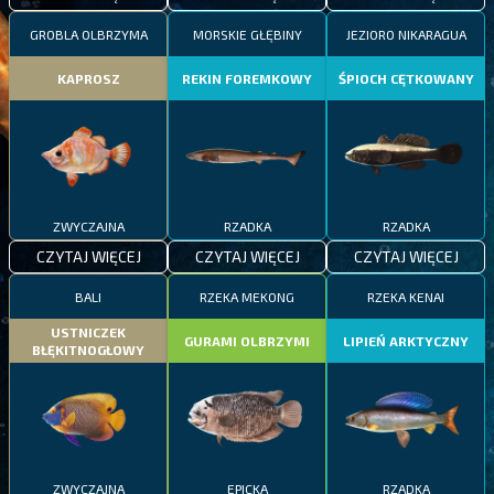
GROBLA OLBRZYMA
MORSKIE GŁĘBINY
JEZIORO NIKARAGUA
KAPROSZ
REKIN FOREMKOWY
ŚPIOCH CĘTKOWANY
ZWYCZAJNA
RZADKA
RZADKA
CZYTAJ WIĘCEJ
CZYTAJ WIĘCEJ
CZYTAJ WIĘCEJ
BALI
RZEKA MEKONG
RZEKA KENAI
USTNICZEK
GURAMI OLBRZYMI
LIPIEŃ ARKTYCZNY
BŁĘKITNOGŁOWY
ZWYCZAJNA
EPICKA
RZADKA