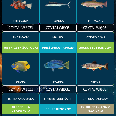
MITYCZNA
RZADKA
MITYCZNA
CZYTAJ WIĘCEJ
CZYTAJ WIĘCEJ
CZYTAJ WIĘCEJ
ANDAMANY
MALAWI
JEZIORO BIWA
USTNICZEK ŻÓŁTOOKI
PIELĘGNICA PAPUZIA
GOLEC SZCZELINOWY
EPICKA
RZADKA
EPICKA
CZYTAJ WIĘCEJ
CZYTAJ WIĘCEJ
CZYTAJ WIĘCEJ
RZEKA AMAZONKA
JEZIORO BODEŃSKIE
ZATOKA SAGINAW
NISZCZUKA
CZUKUCZAN ANA Z
GOLEC JEZIORNY
KROKODYLA
SAGINAW