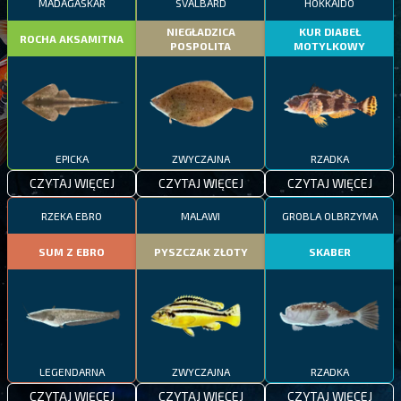
MADAGASKAR
SVALBARD
HOKKAIDO
NIEGŁADZICA
KUR DIABEŁ
ROCHA AKSAMITNA
POSPOLITA
MOTYLKOWY
EPICKA
ZWYCZAJNA
RZADKA
CZYTAJ WIĘCEJ
CZYTAJ WIĘCEJ
CZYTAJ WIĘCEJ
RZEKA EBRO
MALAWI
GROBLA OLBRZYMA
SUM Z EBRO
PYSZCZAK ZŁOTY
SKABER
LEGENDARNA
ZWYCZAJNA
RZADKA
CZYTAJ WIĘCEJ
CZYTAJ WIĘCEJ
CZYTAJ WIĘCEJ