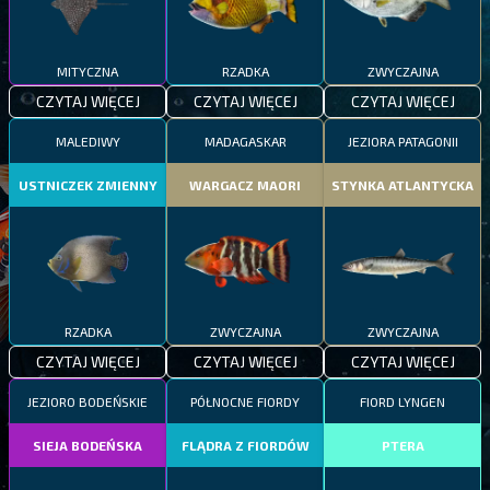
MITYCZNA
RZADKA
ZWYCZAJNA
CZYTAJ WIĘCEJ
CZYTAJ WIĘCEJ
CZYTAJ WIĘCEJ
MALEDIWY
MADAGASKAR
JEZIORA PATAGONII
USTNICZEK ZMIENNY
WARGACZ MAORI
STYNKA ATLANTYCKA
RZADKA
ZWYCZAJNA
ZWYCZAJNA
CZYTAJ WIĘCEJ
CZYTAJ WIĘCEJ
CZYTAJ WIĘCEJ
JEZIORO BODEŃSKIE
PÓŁNOCNE FIORDY
FIORD LYNGEN
SIEJA BODEŃSKA
FLĄDRA Z FIORDÓW
PTERA