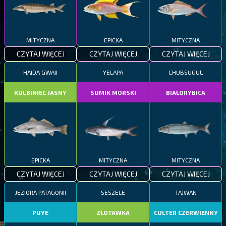
MITYCZNA
EPICKA
MITYCZNA
CZYTAJ WIĘCEJ
CZYTAJ WIĘCEJ
CZYTAJ WIĘCEJ
HAIDA GWAII
YELAPA
CHUBSUGUŁ
KULBINIEC JASNY
SUMIK MORSKI
BIAŁORYBICA
EPICKA
MITYCZNA
MITYCZNA
CZYTAJ WIĘCEJ
CZYTAJ WIĘCEJ
CZYTAJ WIĘCEJ
JEZIORA PATAGONII
SESZELE
TAJWAN
PUYE
ZŁOTAWKA
CULTER CZERWIENNY