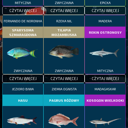
MITYCZNA
ZWYCZAJNA
EPICKA
CZYTAJ WIĘCEJ
CZYTAJ WIĘCEJ
CZYTAJ WIĘCEJ
FERNANDO DE NORONHA
RZEKA NIL
MADERA
SPARYSOMA
TILAPIA
REKIN OSTRONOSY
SZMARAGDOWA
MOZAMBIJSKA
ZWYCZAJNA
ZWYCZAJNA
MITYCZNA
CZYTAJ WIĘCEJ
CZYTAJ WIĘCEJ
CZYTAJ WIĘCEJ
JEZIORO BIWA
ZIEMIA OGNISTA
MADAGASKAR
HASU
PAGRUS RÓŻOWY
KOSOGON WIELKOOKI