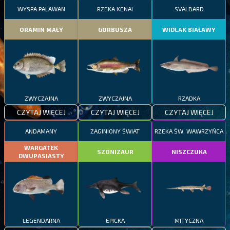
WYSPA PALAWAN
RZEKA KENAI
SVALBARD
ORAMIN MAŁY
GORBUSZA
WIDLAK BIAŁAWY
ZWYCZAJNA
ZWYCZAJNA
RZADKA
CZYTAJ WIĘCEJ
CZYTAJ WIĘCEJ
CZYTAJ WIĘCEJ
ANDAMANY
ZAGINIONY ŚWIAT
RZEKA ŚW. WAWRZYŃCA
WARGATEK
SZONIZAUR
NISZCZUKA
DWUPASIASTY
LEGENDARNA
EPICKA
MITYCZNA