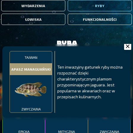
WYDARZENIA
RYBY
ŁOWISKA
FUNKCJONALNOŚCI
Ryba
TAJWAN
FILTRY
Ten inwazyjny gatunek ryby można
APASZ MANAGUAŃSKI
rozpoznać dzięki
charakterystycznym plamom
MALAWI
PÓŁNOCNE FIORDY
WYSPY GALAPAGOS
przypominającym jaguara. Jest
BODIAN
popularna w akwariach oraz w
PYSZCZAK ZACHODNI
LING
MEKSYKAŃSKI
przepisach kulinarnych.
ZWYCZAJNA
EPICKA
MITYCZNA
ZWYCZAJNA