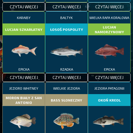
CZYTAJ WIĘCEJ
CZYTAJ WIĘCEJ
CZYTAJ WIĘCEJ
KARAIBY
BAŁTYK
WIELKA RAFA KORALOWA
LUCJAN
LUCJAN SZKARŁATNY
ŁOSOŚ POSPOLITY
NAMORZYNOWY
EPICKA
RZADKA
EPICKA
CZYTAJ WIĘCEJ
CZYTAJ WIĘCEJ
CZYTAJ WIĘCEJ
JEZIORO WHITNEY
WIELKIE JEZIORA
JEZIORA PATAGONII
MORON BIAŁY Z SAN
BASS SŁONECZNY
OKOŃ KREOL
ANTONIO