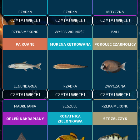
RZADKA
RZADKA
MITYCZNA
CZYTAJ WIĘCEJ
CZYTAJ WIĘCEJ
CZYTAJ WIĘCEJ
RZEKA MEKONG
WYSPA WOLNOŚCI
BALI
PA KUANE
MURENA CĘTKOWANA
POKOLEC CZARNOLICY
LEGENDARNA
RZADKA
ZWYCZAJNA
CZYTAJ WIĘCEJ
CZYTAJ WIĘCEJ
CZYTAJ WIĘCEJ
MAURETANIA
SESZELE
RZEKA MEKONG
ROGATNICA
ORLEŃ NAKRAPIANY
STRZELCZYK
ZIELONKAWA