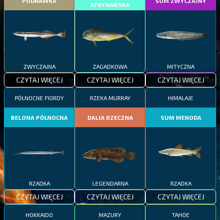
PODNAWKA
SUM ZWYCZAJNY
AFRYKAŃSKA
ZWYCZAJNA
ZAGADKOWA
MITYCZNA
CZYTAJ WIĘCEJ
CZYTAJ WIĘCEJ
CZYTAJ WIĘCEJ
PÓŁNOCNE FIORDY
RZEKA MURRAY
HIMALAJE
BELONA PÓŁNOCNA
DALIA RZECZNA
SUM MENODA
RZADKA
LEGENDARNA
RZADKA
CZYTAJ WIĘCEJ
CZYTAJ WIĘCEJ
CZYTAJ WIĘCEJ
HOKKAIDO
MAZURY
TAHOE