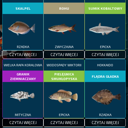
SKALPEL
ROHU
SUMIK KOBALTOWY
RZADKA
ZWYCZAJNA
EPICKA
CZYTAJ WIĘCEJ
CZYTAJ WIĘCEJ
CZYTAJ WIĘCEJ
WIELKA RAFA KORALOWA
WODOSPADY WIKTORII
HOKKAIDO
GRANIK
PIELĘGNICA
FLĄDRA GŁADKA
ZIEMNIACZANY
SMUKŁOPYSKA
MITYCZNA
EPICKA
RZADKA
CZYTAJ WIĘCEJ
CZYTAJ WIĘCEJ
CZYTAJ WIĘCEJ