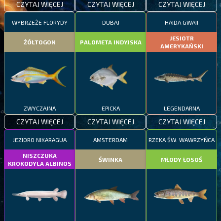
CZYTAJ WIĘCEJ
CZYTAJ WIĘCEJ
CZYTAJ WIĘCEJ
WYBRZEŻE FLORYDY
DUBAJ
HAIDA GWAII
JESIOTR
ŻÓŁTOGON
PALOMETA INDYJSKA
AMERYKAŃSKI
ZWYCZAJNA
EPICKA
LEGENDARNA
CZYTAJ WIĘCEJ
CZYTAJ WIĘCEJ
CZYTAJ WIĘCEJ
JEZIORO NIKARAGUA
AMSTERDAM
RZEKA ŚW. WAWRZYŃCA
NISZCZUKA
ŚWINKA
MŁODY ŁOSOŚ
KROKODYLA ALBINOS