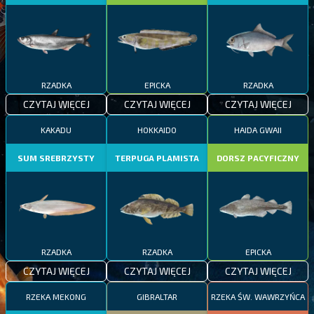
RZADKA
EPICKA
RZADKA
CZYTAJ WIĘCEJ
CZYTAJ WIĘCEJ
CZYTAJ WIĘCEJ
KAKADU
HOKKAIDO
HAIDA GWAII
SUM SREBRZYSTY
TERPUGA PLAMISTA
DORSZ PACYFICZNY
RZADKA
RZADKA
EPICKA
CZYTAJ WIĘCEJ
CZYTAJ WIĘCEJ
CZYTAJ WIĘCEJ
RZEKA MEKONG
GIBRALTAR
RZEKA ŚW. WAWRZYŃCA