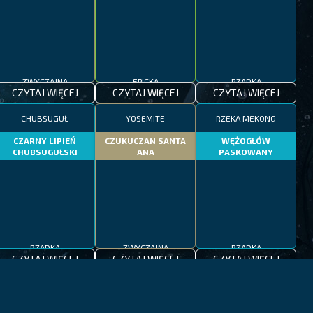
ZWYCZAJNA
EPICKA
RZADKA
CZYTAJ WIĘCEJ
CZYTAJ WIĘCEJ
CZYTAJ WIĘCEJ
CHUBSUGUŁ
YOSEMITE
RZEKA MEKONG
CZARNY LIPIEŃ
CZUKUCZAN SANTA
WĘŻOGŁÓW
CHUBSUGUŁSKI
ANA
PASKOWANY
RZADKA
ZWYCZAJNA
RZADKA
CZYTAJ WIĘCEJ
CZYTAJ WIĘCEJ
CZYTAJ WIĘCEJ
CZEDŻU
MORZE ŚRÓDZIEMNE
JEZIORA PATAGONII
OGNICA
MARLIN
PSTRĄG PATAGOŃSKI