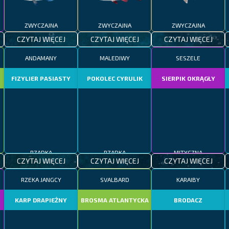
ZWYCZAJNA
ZWYCZAJNA
ZWYCZAJNA
CZYTAJ WIĘCEJ
CZYTAJ WIĘCEJ
CZYTAJ WIĘCEJ
ANDAMANY
MALEDIWY
SESZELE
FIZYLIER PASIASTY
POKOLEC CYRULIK
SIERPIK OKRĄGŁY
RZADKA
RZADKA
MITYCZNA
CZYTAJ WIĘCEJ
CZYTAJ WIĘCEJ
CZYTAJ WIĘCEJ
RZEKA JANGCY
SVALBARD
KARAIBY
KARP DRAPIEŻNY
BROSMA ATLANTYCKA
BRODACZ