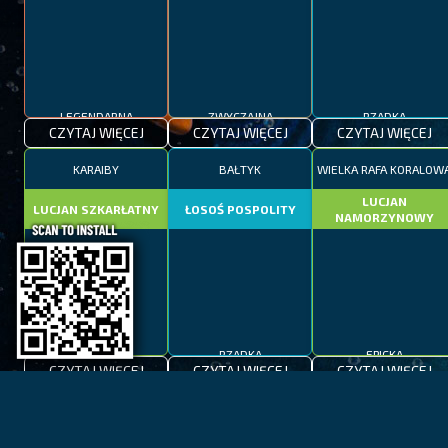
LEGENDARNA
ZWYCZAJNA
RZADKA
CZYTAJ WIĘCEJ
CZYTAJ WIĘCEJ
CZYTAJ WIĘCEJ
KARAIBY
BAŁTYK
WIELKA RAFA KORALOW
LUCJAN
LUCJAN SZKARŁATNY
ŁOSOŚ POSPOLITY
NAMORZYNOWY
EPICKA
RZADKA
EPICKA
CZYTAJ WIĘCEJ
CZYTAJ WIĘCEJ
CZYTAJ WIĘCEJ
ZATOKA OGNI
TAHOE
KAPSZTAD
KOSTER
MAKRELA
NERKA CZERWONA