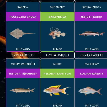
KARAIBY
ANDAMANY
RZEKA JANGCY
PŁASZCZKA CHOLA
SKRZYDLICA
JESIOTR DABRY
MITYCZNA
EPICKA
MITYCZNA
CZYTAJ WIĘCEJ
CZYTAJ WIĘCEJ
CZYTAJ WIĘCEJ
WYSPA WOLNOŚCI
AZORY
MALEDIWY
JESIOTR TĘPONOSY
PELOR ATLANTYCKI
LUCJAN WĄSATY
MITYCZNA
EPICKA
MITYCZNA