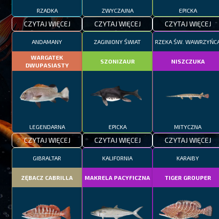
RZADKA
ZWYCZAJNA
EPICKA
CZYTAJ WIĘCEJ
CZYTAJ WIĘCEJ
CZYTAJ WIĘCEJ
ANDAMANY
ZAGINIONY ŚWIAT
RZEKA ŚW. WAWRZYŃC
WARGATEK
SZONIZAUR
NISZCZUKA
DWUPASIASTY
LEGENDARNA
EPICKA
MITYCZNA
CZYTAJ WIĘCEJ
CZYTAJ WIĘCEJ
CZYTAJ WIĘCEJ
GIBRALTAR
KALIFORNIA
KARAIBY
ZĘBACZ CABRILLA
MAKRELA PACYFICZNA
TIGER GROUPER