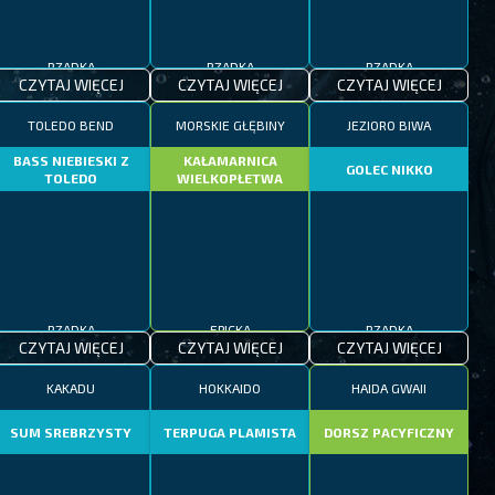
RZADKA
RZADKA
RZADKA
CZYTAJ WIĘCEJ
CZYTAJ WIĘCEJ
CZYTAJ WIĘCEJ
TOLEDO BEND
MORSKIE GŁĘBINY
JEZIORO BIWA
BASS NIEBIESKI Z
KAŁAMARNICA
GOLEC NIKKO
TOLEDO
WIELKOPŁETWA
RZADKA
EPICKA
RZADKA
CZYTAJ WIĘCEJ
CZYTAJ WIĘCEJ
CZYTAJ WIĘCEJ
KAKADU
HOKKAIDO
HAIDA GWAII
SUM SREBRZYSTY
TERPUGA PLAMISTA
DORSZ PACYFICZNY