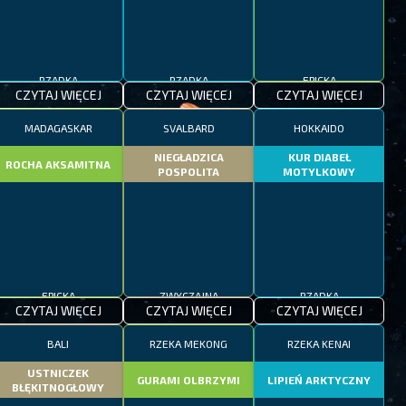
RZADKA
RZADKA
EPICKA
CZYTAJ WIĘCEJ
CZYTAJ WIĘCEJ
CZYTAJ WIĘCEJ
MADAGASKAR
SVALBARD
HOKKAIDO
NIEGŁADZICA
KUR DIABEŁ
ROCHA AKSAMITNA
POSPOLITA
MOTYLKOWY
EPICKA
ZWYCZAJNA
RZADKA
CZYTAJ WIĘCEJ
CZYTAJ WIĘCEJ
CZYTAJ WIĘCEJ
BALI
RZEKA MEKONG
RZEKA KENAI
USTNICZEK
GURAMI OLBRZYMI
LIPIEŃ ARKTYCZNY
BŁĘKITNOGŁOWY