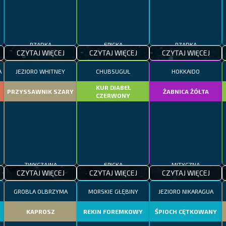
RZADKA
EPICKA
RZADKA
CZYTAJ WIĘCEJ
CZYTAJ WIĘCEJ
CZYTAJ WIĘCEJ
A
JEZIORO WHITNEY
CHUBSUGUŁ
HOKKAIDO
KUR DIABEŁ
PRZYSSAWNIK SZARY
ŻABNICA ŻÓŁTA
CZERWONY
ZWYCZAJNA
EPICKA
MITYCZNA
CZYTAJ WIĘCEJ
CZYTAJ WIĘCEJ
CZYTAJ WIĘCEJ
GROBLA OLBRZYMA
MORSKIE GŁĘBINY
JEZIORO NIKARAGUA
KAPROSZ
REKIN FOREMKOWY
ŚPIOCH CĘTKOWANY