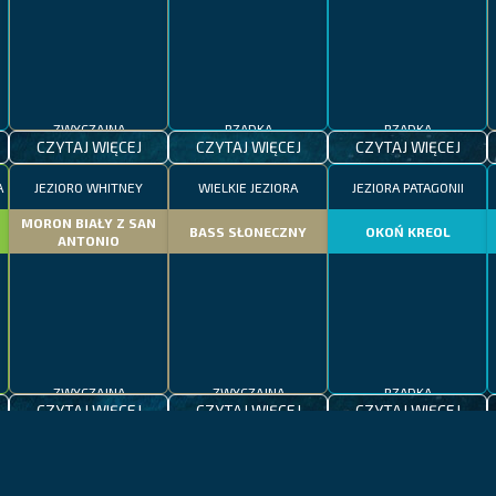
ZWYCZAJNA
RZADKA
RZADKA
CZYTAJ WIĘCEJ
CZYTAJ WIĘCEJ
CZYTAJ WIĘCEJ
A
JEZIORO WHITNEY
WIELKIE JEZIORA
JEZIORA PATAGONII
MORON BIAŁY Z SAN
BASS SŁONECZNY
OKOŃ KREOL
ANTONIO
ZWYCZAJNA
ZWYCZAJNA
RZADKA
CZYTAJ WIĘCEJ
CZYTAJ WIĘCEJ
CZYTAJ WIĘCEJ
KALIFORNIA
JEZIORO BODEŃSKIE
MADERA
UMBRYNA
KLEŃ BODEŃSKI
REKIN WIELORYBI