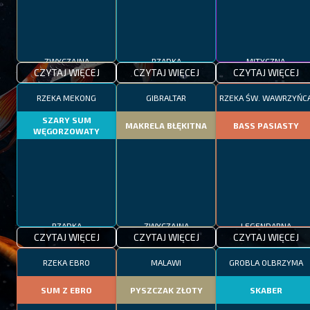
ZWYCZAJNA
RZADKA
MITYCZNA
CZYTAJ WIĘCEJ
CZYTAJ WIĘCEJ
CZYTAJ WIĘCEJ
RZEKA MEKONG
GIBRALTAR
RZEKA ŚW. WAWRZYŃC
SZARY SUM
MAKRELA BŁĘKITNA
BASS PASIASTY
WĘGORZOWATY
RZADKA
ZWYCZAJNA
LEGENDARNA
CZYTAJ WIĘCEJ
CZYTAJ WIĘCEJ
CZYTAJ WIĘCEJ
RZEKA EBRO
MALAWI
GROBLA OLBRZYMA
SUM Z EBRO
PYSZCZAK ZŁOTY
SKABER