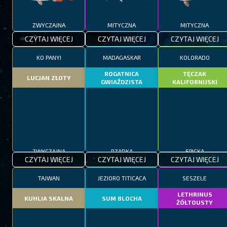
ZWYCZAJNA
MITYCZNA
MITYCZNA
CZYTAJ WIĘCEJ
CZYTAJ WIĘCEJ
CZYTAJ WIĘCEJ
KO PANYI
MADAGASKAR
KOLORADO
ROGATNICA
TĘCZAK
LUCJAN ZŁOTY
GWIAŹDZISTA
KALIFORNIJSKI
ZWYCZAJNA
RZADKA
EPICKA
CZYTAJ WIĘCEJ
CZYTAJ WIĘCEJ
CZYTAJ WIĘCEJ
TAJWAN
JEZIORO TITICACA
SESZELE
LETHRINUS
KUHLIA SKALNA
SUM BLOCHA
ŻÓŁTOUSTY