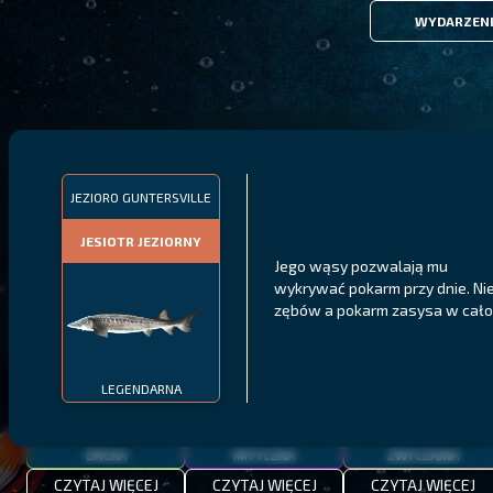
WYDARZEN
FILTRY
JEZIORO GUNTERSVILLE
JESIOTR JEZIORNY
MALAWI
PÓŁNOCNE FIORDY
WYSPY GALAPAGOS
Jego wąsy pozwalają mu
wykrywać pokarm przy dnie. Ni
BODIAN
PYSZCZAK ZACHODNI
LING
zębów a pokarm zasysa w całoś
MEKSYKAŃSKI
LEGENDARNA
EPICKA
MITYCZNA
ZWYCZAJNA
CZYTAJ WIĘCEJ
CZYTAJ WIĘCEJ
CZYTAJ WIĘCEJ