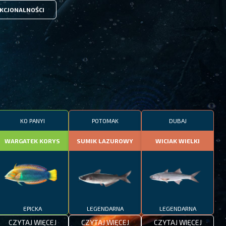
KCJONALNOŚCI
KO PANYI
POTOMAK
DUBAJ
WARGATEK KORYS
SUMIK LAZUROWY
WICIAK WIELKI
EPICKA
LEGENDARNA
LEGENDARNA
CZYTAJ WIĘCEJ
CZYTAJ WIĘCEJ
CZYTAJ WIĘCEJ