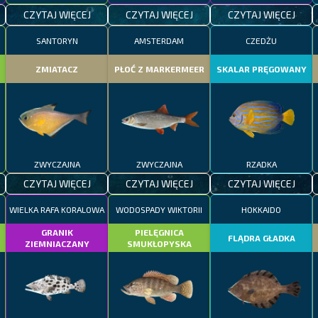
CZYTAJ WIĘCEJ
CZYTAJ WIĘCEJ
CZYTAJ WIĘCEJ
SANTORYN
AMSTERDAM
CZEDŻU
ZMIATACZ
PŁOĆ Z MARKERMEER
SKALAR PRĘGOWANY
ZWYCZAJNA
ZWYCZAJNA
RZADKA
CZYTAJ WIĘCEJ
CZYTAJ WIĘCEJ
CZYTAJ WIĘCEJ
WIELKA RAFA KORALOWA
WODOSPADY WIKTORII
HOKKAIDO
GRANIK
PIELĘGNICA
FLĄDRA GŁADKA
ZIEMNIACZANY
SMUKŁOPYSKA