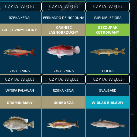
CZYTAJ WIĘCEJ
CZYTAJ WIĘCEJ
CZYTAJ WIĘCEJ
RZEKA KENAI
FERNANDO DE NORONHA
WIELKIE JEZIORA
GRANIEC
SZCZUPAK
GOLEC ZWYCZAJNY
JASNOBRZUCHY
CĘTKOWANY
ZWYCZAJNA
ZWYCZAJNA
EPICKA
CZYTAJ WIĘCEJ
CZYTAJ WIĘCEJ
CZYTAJ WIĘCEJ
WYSPA PALAWAN
RZEKA KENAI
SVALBARD
ORAMIN MAŁY
GORBUSZA
WIDLAK BIAŁAWY