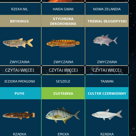
RZEKA NIL
HAIDA GWAII
NOWA ZELANDIA
STYCHEJKA
BRYKINUS
TREWAL DŁUGOPYSKI
DEKOROWANA
ZWYCZAJNA
ZWYCZAJNA
ZWYCZAJNA
CZYTAJ WIĘCEJ
CZYTAJ WIĘCEJ
CZYTAJ WIĘCEJ
JEZIORA PATAGONII
SESZELE
TAJWAN
PUYE
ZŁOTAWKA
CULTER CZERWIENNY
RZADKA
EPICKA
RZADKA