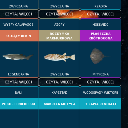
ZWYCZAJNA
ZWYCZAJNA
RZADKA
CZYTAJ WIĘCEJ
CZYTAJ WIĘCEJ
CZYTAJ WIĘCEJ
WYSPY GALAPAGOS
AZORY
HOKKAIDO
ROZDYMKA
PŁASZCZKA
KŁUJĄCY REKIN
MARMURKOWA
KRÓTKOGONA
LEGENDARNA
ZWYCZAJNA
MITYCZNA
CZYTAJ WIĘCEJ
CZYTAJ WIĘCEJ
CZYTAJ WIĘCEJ
BALI
KAPSZTAD
WODOSPADY WIKTORII
POKOLEC NIEBIESKI
MAKRELA MOTYLA
TILAPIA RENDALLI