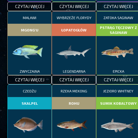
CZYTAJ WIĘCEJ
CZYTAJ WIĘCEJ
CZYTAJ WIĘCEJ
MALAWI
WYBRZEŻE FLORYDY
ZATOKA SAGINAW
PSTRĄG TĘCZOWY Z
MGONG'U
ŁOPATOGŁÓW
SAGINAW
ZWYCZAJNA
LEGENDARNA
EPICKA
CZYTAJ WIĘCEJ
CZYTAJ WIĘCEJ
CZYTAJ WIĘCEJ
CZEDŻU
RZEKA MEKONG
JEZIORO WHITNEY
SKALPEL
ROHU
SUMIK KOBALTOWY