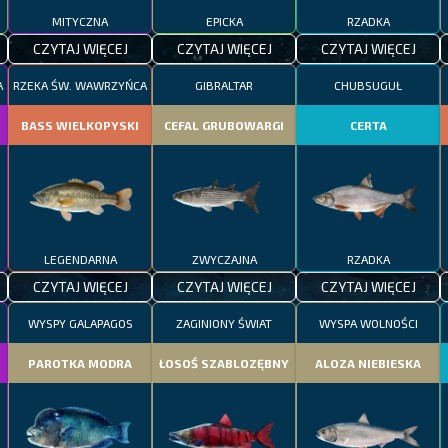
MITYCZNA
EPICKA
RZADKA
CZYTAJ WIĘCEJ
CZYTAJ WIĘCEJ
CZYTAJ WIĘCEJ
A
RZEKA ŚW. WAWRZYŃCA
GIBRALTAR
CHUBSUGUŁ
BASS WIELKOPYSKI
CEFAL GRUBOWARGI
CERTA
LEGENDARNA
ZWYCZAJNA
RZADKA
CZYTAJ WIĘCEJ
CZYTAJ WIĘCEJ
CZYTAJ WIĘCEJ
WYSPY GALAPAGOS
ZAGINIONY ŚWIAT
WYSPA WOLNOŚCI
PAROTKA MODRA
ŁOSOŚ SZABLOZĘBNY
ALOZA NIEBIESKA