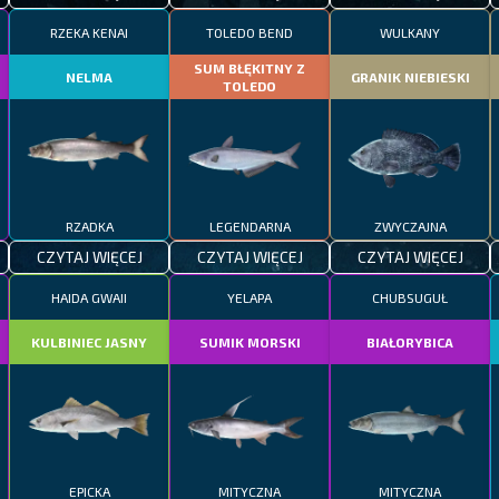
RZEKA KENAI
TOLEDO BEND
WULKANY
SUM BŁĘKITNY Z
NELMA
GRANIK NIEBIESKI
TOLEDO
RZADKA
LEGENDARNA
ZWYCZAJNA
CZYTAJ WIĘCEJ
CZYTAJ WIĘCEJ
CZYTAJ WIĘCEJ
HAIDA GWAII
YELAPA
CHUBSUGUŁ
KULBINIEC JASNY
SUMIK MORSKI
BIAŁORYBICA
EPICKA
MITYCZNA
MITYCZNA