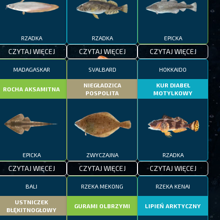
RZADKA
RZADKA
EPICKA
CZYTAJ WIĘCEJ
CZYTAJ WIĘCEJ
CZYTAJ WIĘCEJ
MADAGASKAR
SVALBARD
HOKKAIDO
NIEGŁADZICA
KUR DIABEŁ
ROCHA AKSAMITNA
POSPOLITA
MOTYLKOWY
EPICKA
ZWYCZAJNA
RZADKA
CZYTAJ WIĘCEJ
CZYTAJ WIĘCEJ
CZYTAJ WIĘCEJ
BALI
RZEKA MEKONG
RZEKA KENAI
USTNICZEK
GURAMI OLBRZYMI
LIPIEŃ ARKTYCZNY
BŁĘKITNOGŁOWY