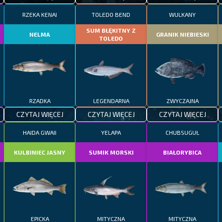
RZEKA KENAI
TOLEDO BEND
WULKANY
SUM BŁĘKITNY Z
NELMA
GRANIK NIEBIESKI
TOLEDO
RZADKA
LEGENDARNA
ZWYCZAJNA
CZYTAJ WIĘCEJ
CZYTAJ WIĘCEJ
CZYTAJ WIĘCEJ
HAIDA GWAII
YELAPA
CHUBSUGUŁ
KULBINIEC JASNY
SUMIK MORSKI
BIAŁORYBICA
EPICKA
MITYCZNA
MITYCZNA