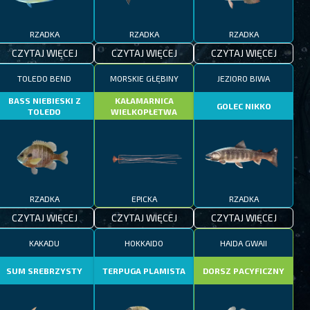
RZADKA
RZADKA
RZADKA
CZYTAJ WIĘCEJ
CZYTAJ WIĘCEJ
CZYTAJ WIĘCEJ
TOLEDO BEND
MORSKIE GŁĘBINY
JEZIORO BIWA
BASS NIEBIESKI Z
KAŁAMARNICA
GOLEC NIKKO
TOLEDO
WIELKOPŁETWA
RZADKA
EPICKA
RZADKA
CZYTAJ WIĘCEJ
CZYTAJ WIĘCEJ
CZYTAJ WIĘCEJ
KAKADU
HOKKAIDO
HAIDA GWAII
SUM SREBRZYSTY
TERPUGA PLAMISTA
DORSZ PACYFICZNY