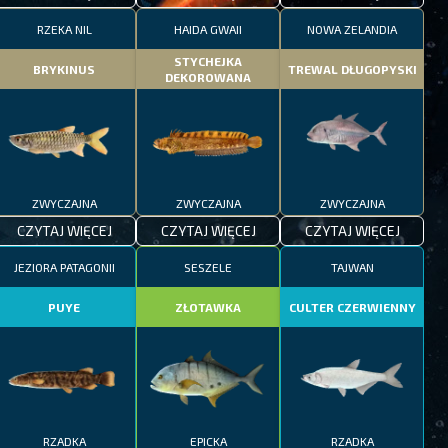
RZEKA NIL
HAIDA GWAII
NOWA ZELANDIA
STYCHEJKA
BRYKINUS
TREWAL DŁUGOPYSKI
DEKOROWANA
ZWYCZAJNA
ZWYCZAJNA
ZWYCZAJNA
CZYTAJ WIĘCEJ
CZYTAJ WIĘCEJ
CZYTAJ WIĘCEJ
JEZIORA PATAGONII
SESZELE
TAJWAN
PUYE
ZŁOTAWKA
CULTER CZERWIENNY
RZADKA
EPICKA
RZADKA