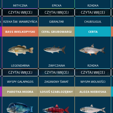
MITYCZNA
EPICKA
RZADKA
CZYTAJ WIĘCEJ
CZYTAJ WIĘCEJ
CZYTAJ WIĘCEJ
A
RZEKA ŚW. WAWRZYŃCA
GIBRALTAR
CHUBSUGUŁ
BASS WIELKOPYSKI
CEFAL GRUBOWARGI
CERTA
LEGENDARNA
ZWYCZAJNA
RZADKA
CZYTAJ WIĘCEJ
CZYTAJ WIĘCEJ
CZYTAJ WIĘCEJ
WYSPY GALAPAGOS
ZAGINIONY ŚWIAT
WYSPA WOLNOŚCI
PAROTKA MODRA
ŁOSOŚ SZABLOZĘBNY
ALOZA NIEBIESKA