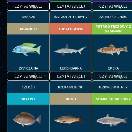
CZYTAJ WIĘCEJ
CZYTAJ WIĘCEJ
CZYTAJ WIĘCEJ
MALAWI
WYBRZEŻE FLORYDY
ZATOKA SAGINAW
PSTRĄG TĘCZOWY Z
MGONG'U
ŁOPATOGŁÓW
SAGINAW
ZWYCZAJNA
LEGENDARNA
EPICKA
CZYTAJ WIĘCEJ
CZYTAJ WIĘCEJ
CZYTAJ WIĘCEJ
CZEDŻU
RZEKA MEKONG
JEZIORO WHITNEY
SKALPEL
ROHU
SUMIK KOBALTOWY