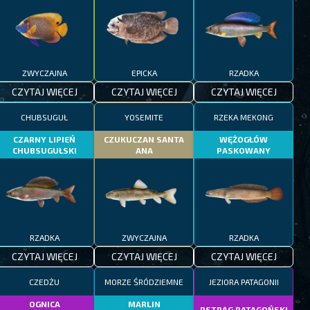
ZWYCZAJNA
EPICKA
RZADKA
CZYTAJ WIĘCEJ
CZYTAJ WIĘCEJ
CZYTAJ WIĘCEJ
CHUBSUGUŁ
YOSEMITE
RZEKA MEKONG
CZARNY LIPIEŃ
CZUKUCZAN SANTA
WĘŻOGŁÓW
CHUBSUGUŁSKI
ANA
PASKOWANY
RZADKA
ZWYCZAJNA
RZADKA
CZYTAJ WIĘCEJ
CZYTAJ WIĘCEJ
CZYTAJ WIĘCEJ
CZEDŻU
MORZE ŚRÓDZIEMNE
JEZIORA PATAGONII
OGNICA
MARLIN
PSTRĄG PATAGOŃSKI