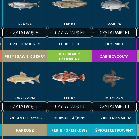
RZADKA
EPICKA
RZADKA
CZYTAJ WIĘCEJ
CZYTAJ WIĘCEJ
CZYTAJ WIĘCEJ
A
JEZIORO WHITNEY
CHUBSUGUŁ
HOKKAIDO
KUR DIABEŁ
PRZYSSAWNIK SZARY
ŻABNICA ŻÓŁTA
CZERWONY
ZWYCZAJNA
EPICKA
MITYCZNA
CZYTAJ WIĘCEJ
CZYTAJ WIĘCEJ
CZYTAJ WIĘCEJ
GROBLA OLBRZYMA
MORSKIE GŁĘBINY
JEZIORO NIKARAGUA
KAPROSZ
REKIN FOREMKOWY
ŚPIOCH CĘTKOWANY