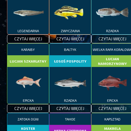
LEGENDARNA
ZWYCZAJNA
RZADKA
CZYTAJ WIĘCEJ
CZYTAJ WIĘCEJ
CZYTAJ WIĘCEJ
KARAIBY
BAŁTYK
WIELKA RAFA KORALOW
LUCJAN
LUCJAN SZKARŁATNY
ŁOSOŚ POSPOLITY
NAMORZYNOWY
EPICKA
RZADKA
EPICKA
CZYTAJ WIĘCEJ
CZYTAJ WIĘCEJ
CZYTAJ WIĘCEJ
ZATOKA OGNI
TAHOE
KAPSZTAD
KOSTER
MAKRELA
NERKA CZERWONA