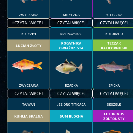
ZWYCZAJNA
MITYCZNA
MITYCZNA
CZYTAJ WIĘCEJ
CZYTAJ WIĘCEJ
CZYTAJ WIĘCEJ
KO PANYI
MADAGASKAR
KOLORADO
ROGATNICA
TĘCZAK
LUCJAN ZŁOTY
GWIAŹDZISTA
KALIFORNIJSKI
ZWYCZAJNA
RZADKA
EPICKA
CZYTAJ WIĘCEJ
CZYTAJ WIĘCEJ
CZYTAJ WIĘCEJ
TAJWAN
JEZIORO TITICACA
SESZELE
LETHRINUS
KUHLIA SKALNA
SUM BLOCHA
ŻÓŁTOUSTY