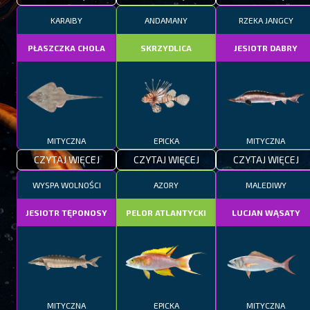
KARAIBY
ANDAMANY
RZEKA JANGCY
PŁASZCZKA CHOLA
SKRZYDLICA
JESIOTR DABRY
MITYCZNA
EPICKA
MITYCZNA
CZYTAJ WIĘCEJ
CZYTAJ WIĘCEJ
CZYTAJ WIĘCEJ
WYSPA WOLNOŚCI
AZORY
MALEDIWY
JESIOTR TĘPONOSY
PELOR ATLANTYCKI
LUCJAN WĄSATY
MITYCZNA
EPICKA
MITYCZNA