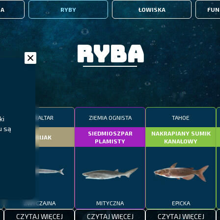
IA
RYBY
ŁOWISKA
FUN
Ryba
GIBRALTAR
ZIEMIA OGNISTA
TAHOE
ki
u są
SIEDMIOSZPAR
NAKRAPIANY SUMIK
DOBIJAK
PLAMISTY
KANAŁOWY
ZWYCZAJNA
MITYCZNA
EPICKA
CZYTAJ WIĘCEJ
CZYTAJ WIĘCEJ
CZYTAJ WIĘCEJ