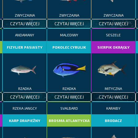
ZWYCZAJNA
ZWYCZAJNA
ZWYCZAJNA
CZYTAJ WIĘCEJ
CZYTAJ WIĘCEJ
CZYTAJ WIĘCEJ
ANDAMANY
MALEDIWY
SESZELE
FIZYLIER PASIASTY
POKOLEC CYRULIK
SIERPIK OKRĄGŁY
RZADKA
RZADKA
MITYCZNA
CZYTAJ WIĘCEJ
CZYTAJ WIĘCEJ
CZYTAJ WIĘCEJ
RZEKA JANGCY
SVALBARD
KARAIBY
KARP DRAPIEŻNY
BROSMA ATLANTYCKA
BRODACZ