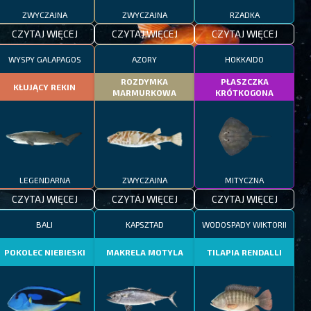
ZWYCZAJNA
ZWYCZAJNA
RZADKA
CZYTAJ WIĘCEJ
CZYTAJ WIĘCEJ
CZYTAJ WIĘCEJ
WYSPY GALAPAGOS
AZORY
HOKKAIDO
ROZDYMKA
PŁASZCZKA
KŁUJĄCY REKIN
MARMURKOWA
KRÓTKOGONA
LEGENDARNA
ZWYCZAJNA
MITYCZNA
CZYTAJ WIĘCEJ
CZYTAJ WIĘCEJ
CZYTAJ WIĘCEJ
BALI
KAPSZTAD
WODOSPADY WIKTORII
POKOLEC NIEBIESKI
MAKRELA MOTYLA
TILAPIA RENDALLI