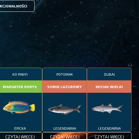
KCJONALNOŚCI
KO PANYI
POTOMAK
DUBAJ
WARGATEK KORYS
SUMIK LAZUROWY
WICIAK WIELKI
EPICKA
LEGENDARNA
LEGENDARNA
CZYTAJ WIĘCEJ
CZYTAJ WIĘCEJ
CZYTAJ WIĘCEJ