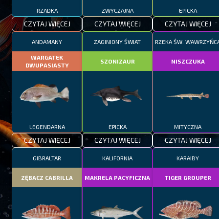
RZADKA
ZWYCZAJNA
EPICKA
CZYTAJ WIĘCEJ
CZYTAJ WIĘCEJ
CZYTAJ WIĘCEJ
ANDAMANY
ZAGINIONY ŚWIAT
RZEKA ŚW. WAWRZYŃC
WARGATEK
SZONIZAUR
NISZCZUKA
DWUPASIASTY
LEGENDARNA
EPICKA
MITYCZNA
CZYTAJ WIĘCEJ
CZYTAJ WIĘCEJ
CZYTAJ WIĘCEJ
GIBRALTAR
KALIFORNIA
KARAIBY
ZĘBACZ CABRILLA
MAKRELA PACYFICZNA
TIGER GROUPER