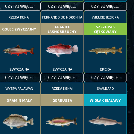
CZYTAJ WIĘCEJ
CZYTAJ WIĘCEJ
CZYTAJ WIĘCEJ
RZEKA KENAI
FERNANDO DE NORONHA
WIELKIE JEZIORA
GRANIEC
SZCZUPAK
GOLEC ZWYCZAJNY
JASNOBRZUCHY
CĘTKOWANY
ZWYCZAJNA
ZWYCZAJNA
EPICKA
CZYTAJ WIĘCEJ
CZYTAJ WIĘCEJ
CZYTAJ WIĘCEJ
WYSPA PALAWAN
RZEKA KENAI
SVALBARD
ORAMIN MAŁY
GORBUSZA
WIDLAK BIAŁAWY