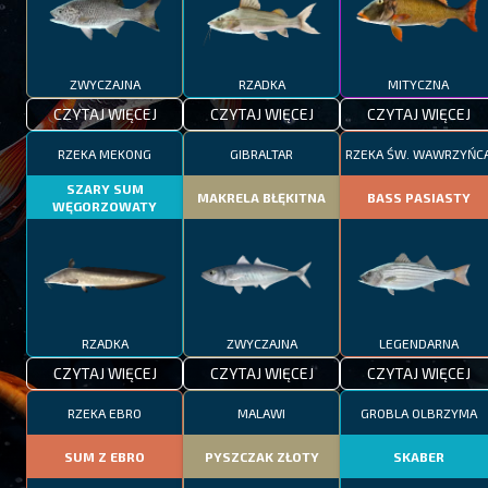
ZWYCZAJNA
RZADKA
MITYCZNA
CZYTAJ WIĘCEJ
CZYTAJ WIĘCEJ
CZYTAJ WIĘCEJ
RZEKA MEKONG
GIBRALTAR
RZEKA ŚW. WAWRZYŃC
SZARY SUM
MAKRELA BŁĘKITNA
BASS PASIASTY
WĘGORZOWATY
RZADKA
ZWYCZAJNA
LEGENDARNA
CZYTAJ WIĘCEJ
CZYTAJ WIĘCEJ
CZYTAJ WIĘCEJ
RZEKA EBRO
MALAWI
GROBLA OLBRZYMA
SUM Z EBRO
PYSZCZAK ZŁOTY
SKABER