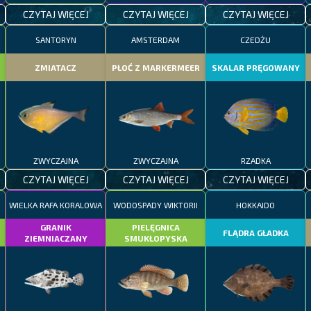
CZYTAJ WIĘCEJ
CZYTAJ WIĘCEJ
CZYTAJ WIĘCEJ
SANTORYN
AMSTERDAM
CZEDŻU
ZMIATACZ
PŁOĆ Z MARKERMEER
SKALAR PRĘGOWANY
ZWYCZAJNA
ZWYCZAJNA
RZADKA
CZYTAJ WIĘCEJ
CZYTAJ WIĘCEJ
CZYTAJ WIĘCEJ
WIELKA RAFA KORALOWA
WODOSPADY WIKTORII
HOKKAIDO
GRANIK
PIELĘGNICA
FLĄDRA GŁADKA
ZIEMNIACZANY
SMUKŁOPYSKA