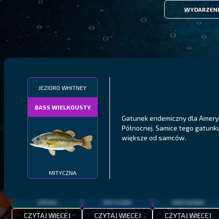
WYDARZEN
FILTRY
JEZIORO WHITNEY
BASS WIELKOUSTY
MALAWI
PÓŁNOCNE FIORDY
WYSPY GALAPAGOS
Gatunek endemiczny dla Amery
Północnej. Samice tego gatunk
BODIAN
PYSZCZAK ZACHODNI
LING
większe od samców.
MEKSYKAŃSKI
MITYCZNA
EPICKA
MITYCZNA
ZWYCZAJNA
CZYTAJ WIĘCEJ
CZYTAJ WIĘCEJ
CZYTAJ WIĘCEJ