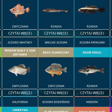
ZWYCZAJNA
RZADKA
RZADKA
CZYTAJ WIĘCEJ
CZYTAJ WIĘCEJ
CZYTAJ WIĘCEJ
A
JEZIORO WHITNEY
WIELKIE JEZIORA
JEZIORA PATAGONII
MORON BIAŁY Z SAN
BASS SŁONECZNY
OKOŃ KREOL
ANTONIO
ZWYCZAJNA
ZWYCZAJNA
RZADKA
CZYTAJ WIĘCEJ
CZYTAJ WIĘCEJ
CZYTAJ WIĘCEJ
KALIFORNIA
JEZIORO BODEŃSKIE
MADERA
UMBRYNA
KLEŃ BODEŃSKI
REKIN WIELORYBI