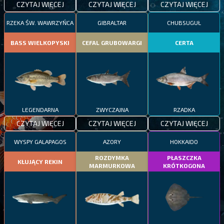
CZYTAJ WIĘCEJ
CZYTAJ WIĘCEJ
CZYTAJ WIĘCEJ
RZEKA ŚW. WAWRZYŃCA
GIBRALTAR
CHUBSUGUŁ
BASS WIELKOPYSKI
CEFAL GRUBOWARGI
CERTA
LEGENDARNA
ZWYCZAJNA
RZADKA
CZYTAJ WIĘCEJ
CZYTAJ WIĘCEJ
CZYTAJ WIĘCEJ
WYSPY GALAPAGOS
AZORY
HOKKAIDO
ROZDYMKA
PŁASZCZKA
KŁUJĄCY REKIN
MARMURKOWA
KRÓTKOGONA