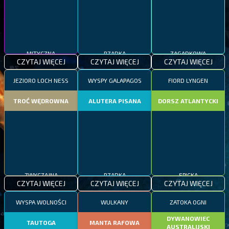
MITYCZNA
RZADKA
ZAGADKOWA
CZYTAJ WIĘCEJ
CZYTAJ WIĘCEJ
CZYTAJ WIĘCEJ
JEZIORO LOCH NESS
WYSPY GALAPAGOS
FIORD LYNGEN
TROĆ WĘDROWNA
ALUTERA PISANA
DORSZ ATLANTYCKI
ZWYCZAJNA
RZADKA
EPICKA
CZYTAJ WIĘCEJ
CZYTAJ WIĘCEJ
CZYTAJ WIĘCEJ
WYSPA WOLNOŚCI
WULKANY
ZATOKA OGNI
DYWANOWIEC
TAUTOGA
MANTA RAFOWA
AUSTRALIJSKI