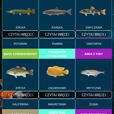
EPICKA
RZADKA
ZWYCZAJNA
CZYTAJ WIĘCEJ
CZYTAJ WIĘCEJ
CZYTAJ WIĘCEJ
POTOMAK
TAJWAN
SANTORYN
PIELĘGNICA
BASS SZMARAGDOWY
AMIA Z FIRY
CYTRUSOWA
EPICKA
ZAGADKOWA
MITYCZNA
CZYTAJ WIĘCEJ
CZYTAJ WIĘCEJ
CZYTAJ WIĘCEJ
KALIFORNIA
MAURETANIA
DUNAJ
KORYFENA