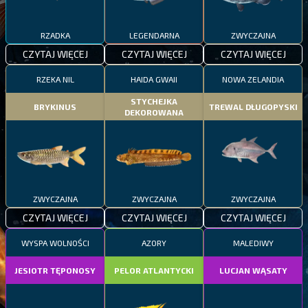
RZADKA
LEGENDARNA
ZWYCZAJNA
CZYTAJ WIĘCEJ
CZYTAJ WIĘCEJ
CZYTAJ WIĘCEJ
RZEKA NIL
HAIDA GWAII
NOWA ZELANDIA
STYCHEJKA
BRYKINUS
TREWAL DŁUGOPYSKI
DEKOROWANA
ZWYCZAJNA
ZWYCZAJNA
ZWYCZAJNA
CZYTAJ WIĘCEJ
CZYTAJ WIĘCEJ
CZYTAJ WIĘCEJ
WYSPA WOLNOŚCI
AZORY
MALEDIWY
JESIOTR TĘPONOSY
PELOR ATLANTYCKI
LUCJAN WĄSATY