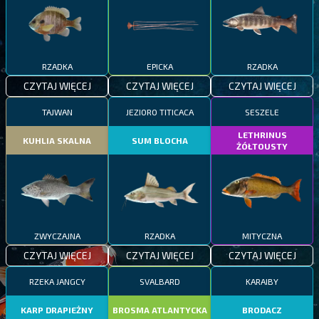
RZADKA
EPICKA
RZADKA
CZYTAJ WIĘCEJ
CZYTAJ WIĘCEJ
CZYTAJ WIĘCEJ
TAJWAN
JEZIORO TITICACA
SESZELE
LETHRINUS
KUHLIA SKALNA
SUM BLOCHA
ŻÓŁTOUSTY
ZWYCZAJNA
RZADKA
MITYCZNA
CZYTAJ WIĘCEJ
CZYTAJ WIĘCEJ
CZYTAJ WIĘCEJ
RZEKA JANGCY
SVALBARD
KARAIBY
KARP DRAPIEŻNY
BROSMA ATLANTYCKA
BRODACZ