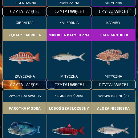
LEGENDARNA
ZWYCZAJNA
MITYCZNA
CZYTAJ WIĘCEJ
CZYTAJ WIĘCEJ
CZYTAJ WIĘCEJ
GIBRALTAR
KALIFORNIA
KARAIBY
ZĘBACZ CABRILLA
MAKRELA PACYFICZNA
TIGER GROUPER
ZWYCZAJNA
MITYCZNA
MITYCZNA
CZYTAJ WIĘCEJ
CZYTAJ WIĘCEJ
CZYTAJ WIĘCEJ
WYSPY GALAPAGOS
ZAGINIONY ŚWIAT
WYSPA WOLNOŚCI
PAROTKA MODRA
ŁOSOŚ SZABLOZĘBNY
ALOZA NIEBIESKA