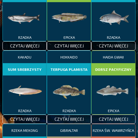
RZADKA
EPICKA
RZADKA
CZYTAJ WIĘCEJ
CZYTAJ WIĘCEJ
CZYTAJ WIĘCEJ
KAKADU
HOKKAIDO
HAIDA GWAII
SUM SREBRZYSTY
TERPUGA PLAMISTA
DORSZ PACYFICZNY
RZADKA
RZADKA
EPICKA
CZYTAJ WIĘCEJ
CZYTAJ WIĘCEJ
CZYTAJ WIĘCEJ
RZEKA MEKONG
GIBRALTAR
RZEKA ŚW. WAWRZYŃCA