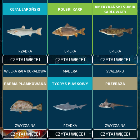
AMERYKAŃSKI SUMIK
CEFAL JAPOŃSKI
POLSKI KARP
KARŁOWATY
RZADKA
EPICKA
EPICKA
CZYTAJ WIĘCEJ
CZYTAJ WIĘCEJ
CZYTAJ WIĘCEJ
WIELKA RAFA KORALOWA
MADERA
SVALBARD
PARMA PLAMKOWANA
TYGRYS PIASKOWY
PRZERAZA
ZWYCZAJNA
RZADKA
ZWYCZAJNA
CZYTAJ WIĘCEJ
CZYTAJ WIĘCEJ
CZYTAJ WIĘCEJ