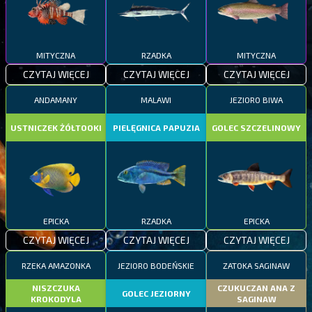
MITYCZNA
RZADKA
MITYCZNA
CZYTAJ WIĘCEJ
CZYTAJ WIĘCEJ
CZYTAJ WIĘCEJ
ANDAMANY
MALAWI
JEZIORO BIWA
USTNICZEK ŻÓŁTOOKI
PIELĘGNICA PAPUZIA
GOLEC SZCZELINOWY
EPICKA
RZADKA
EPICKA
CZYTAJ WIĘCEJ
CZYTAJ WIĘCEJ
CZYTAJ WIĘCEJ
RZEKA AMAZONKA
JEZIORO BODEŃSKIE
ZATOKA SAGINAW
NISZCZUKA
CZUKUCZAN ANA Z
GOLEC JEZIORNY
KROKODYLA
SAGINAW