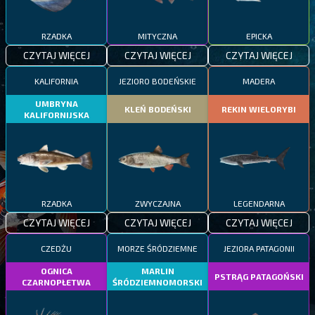
RZADKA
MITYCZNA
EPICKA
CZYTAJ WIĘCEJ
CZYTAJ WIĘCEJ
CZYTAJ WIĘCEJ
KALIFORNIA
JEZIORO BODEŃSKIE
MADERA
UMBRYNA
KLEŃ BODEŃSKI
REKIN WIELORYBI
KALIFORNIJSKA
RZADKA
ZWYCZAJNA
LEGENDARNA
CZYTAJ WIĘCEJ
CZYTAJ WIĘCEJ
CZYTAJ WIĘCEJ
CZEDŻU
MORZE ŚRÓDZIEMNE
JEZIORA PATAGONII
OGNICA
MARLIN
PSTRĄG PATAGOŃSKI
CZARNOPŁETWA
ŚRÓDZIEMNOMORSKI