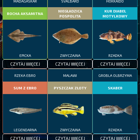
MADAGASKAR
SVALBARD
HOKKAIDO
NIEGŁADZICA
KUR DIABEŁ
ROCHA AKSAMITNA
POSPOLITA
MOTYLKOWY
EPICKA
ZWYCZAJNA
RZADKA
CZYTAJ WIĘCEJ
CZYTAJ WIĘCEJ
CZYTAJ WIĘCEJ
RZEKA EBRO
MALAWI
GROBLA OLBRZYMA
SUM Z EBRO
PYSZCZAK ZŁOTY
SKABER
LEGENDARNA
ZWYCZAJNA
RZADKA
CZYTAJ WIĘCEJ
CZYTAJ WIĘCEJ
CZYTAJ WIĘCEJ