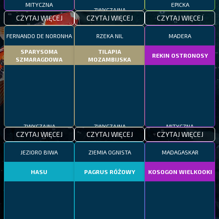
MITYCZNA
ZWYCZAJNA
EPICKA
CZYTAJ WIĘCEJ
CZYTAJ WIĘCEJ
CZYTAJ WIĘCEJ
FERNANDO DE NORONHA
RZEKA NIL
MADERA
SPARYSOMA
TILAPIA
REKIN OSTRONOSY
SZMARAGDOWA
MOZAMBIJSKA
ZWYCZAJNA
ZWYCZAJNA
MITYCZNA
CZYTAJ WIĘCEJ
CZYTAJ WIĘCEJ
CZYTAJ WIĘCEJ
JEZIORO BIWA
ZIEMIA OGNISTA
MADAGASKAR
HASU
PAGRUS RÓŻOWY
KOSOGON WIELKOOKI