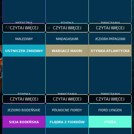
MITYCZNA
RZADKA
ZWYCZAJNA
CZYTAJ WIĘCEJ
CZYTAJ WIĘCEJ
CZYTAJ WIĘCEJ
MALEDIWY
MADAGASKAR
JEZIORA PATAGONII
USTNICZEK ZMIENNY
WARGACZ MAORI
STYNKA ATLANTYCKA
RZADKA
ZWYCZAJNA
ZWYCZAJNA
CZYTAJ WIĘCEJ
CZYTAJ WIĘCEJ
CZYTAJ WIĘCEJ
JEZIORO BODEŃSKIE
PÓŁNOCNE FIORDY
FIORD LYNGEN
SIEJA BODEŃSKA
FLĄDRA Z FIORDÓW
PTERA