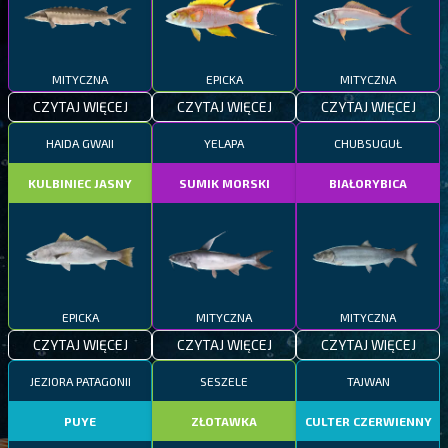
MITYCZNA
EPICKA
MITYCZNA
CZYTAJ WIĘCEJ
CZYTAJ WIĘCEJ
CZYTAJ WIĘCEJ
HAIDA GWAII
YELAPA
CHUBSUGUŁ
KULBINIEC JASNY
SUMIK MORSKI
BIAŁORYBICA
EPICKA
MITYCZNA
MITYCZNA
CZYTAJ WIĘCEJ
CZYTAJ WIĘCEJ
CZYTAJ WIĘCEJ
JEZIORA PATAGONII
SESZELE
TAJWAN
PUYE
ZŁOTAWKA
CULTER CZERWIENNY