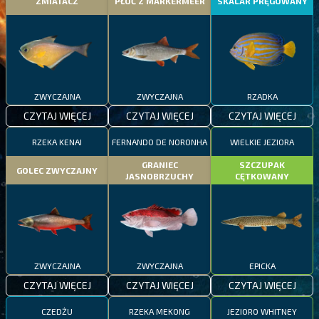
ZMIATACZ
PŁOĆ Z MARKERMEER
SKALAR PRĘGOWANY
ZWYCZAJNA
ZWYCZAJNA
RZADKA
CZYTAJ WIĘCEJ
CZYTAJ WIĘCEJ
CZYTAJ WIĘCEJ
RZEKA KENAI
FERNANDO DE NORONHA
WIELKIE JEZIORA
GRANIEC
SZCZUPAK
GOLEC ZWYCZAJNY
JASNOBRZUCHY
CĘTKOWANY
ZWYCZAJNA
ZWYCZAJNA
EPICKA
CZYTAJ WIĘCEJ
CZYTAJ WIĘCEJ
CZYTAJ WIĘCEJ
CZEDŻU
RZEKA MEKONG
JEZIORO WHITNEY