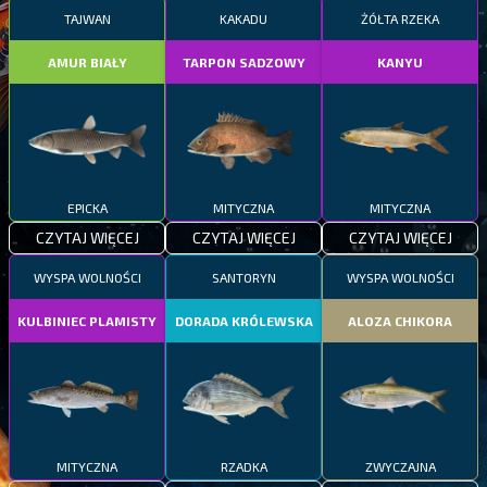
TAJWAN
KAKADU
ŻÓŁTA RZEKA
AMUR BIAŁY
TARPON SADZOWY
KANYU
EPICKA
MITYCZNA
MITYCZNA
CZYTAJ WIĘCEJ
CZYTAJ WIĘCEJ
CZYTAJ WIĘCEJ
WYSPA WOLNOŚCI
SANTORYN
WYSPA WOLNOŚCI
KULBINIEC PLAMISTY
DORADA KRÓLEWSKA
ALOZA CHIKORA
MITYCZNA
RZADKA
ZWYCZAJNA