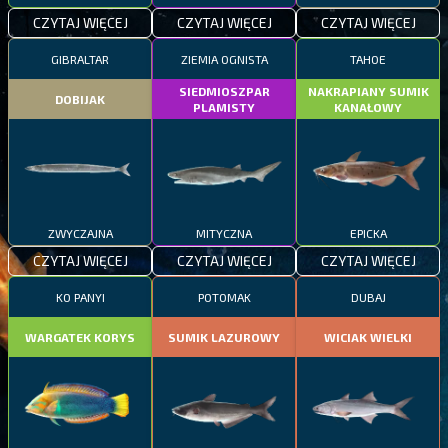
CZYTAJ WIĘCEJ
CZYTAJ WIĘCEJ
CZYTAJ WIĘCEJ
GIBRALTAR
ZIEMIA OGNISTA
TAHOE
SIEDMIOSZPAR
NAKRAPIANY SUMIK
DOBIJAK
PLAMISTY
KANAŁOWY
ZWYCZAJNA
MITYCZNA
EPICKA
CZYTAJ WIĘCEJ
CZYTAJ WIĘCEJ
CZYTAJ WIĘCEJ
KO PANYI
POTOMAK
DUBAJ
WARGATEK KORYS
SUMIK LAZUROWY
WICIAK WIELKI