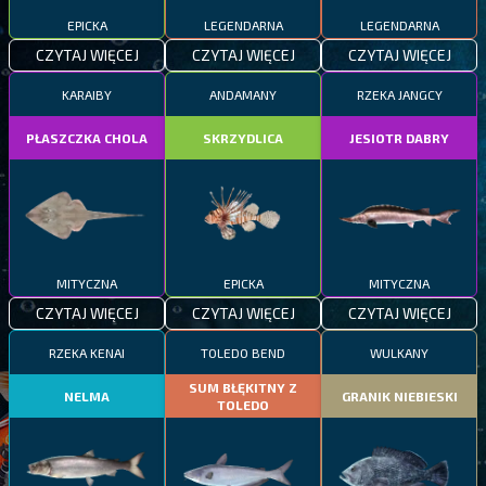
EPICKA
LEGENDARNA
LEGENDARNA
CZYTAJ WIĘCEJ
CZYTAJ WIĘCEJ
CZYTAJ WIĘCEJ
KARAIBY
ANDAMANY
RZEKA JANGCY
PŁASZCZKA CHOLA
SKRZYDLICA
JESIOTR DABRY
MITYCZNA
EPICKA
MITYCZNA
CZYTAJ WIĘCEJ
CZYTAJ WIĘCEJ
CZYTAJ WIĘCEJ
RZEKA KENAI
TOLEDO BEND
WULKANY
SUM BŁĘKITNY Z
NELMA
GRANIK NIEBIESKI
TOLEDO