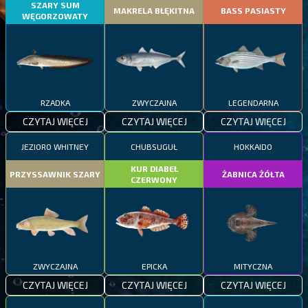
SZARY SUM
MAKRELA BŁĘKITNA
BASS PASIASTY
WĘGORZOWATY
RZADKA
ZWYCZAJNA
LEGENDARNA
CZYTAJ WIĘCEJ
CZYTAJ WIĘCEJ
CZYTAJ WIĘCEJ
JEZIORO WHITNEY
CHUBSUGUŁ
HOKKAIDO
KUR DIABEŁ
PRZYSSAWNIK SZARY
ŻABNICA ŻÓŁTA
CZERWONY
ZWYCZAJNA
EPICKA
MITYCZNA
CZYTAJ WIĘCEJ
CZYTAJ WIĘCEJ
CZYTAJ WIĘCEJ