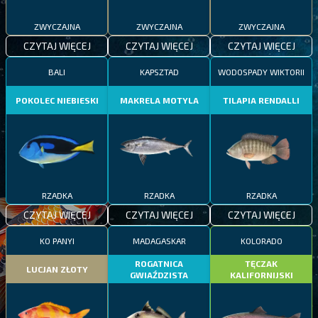
ZWYCZAJNA
ZWYCZAJNA
ZWYCZAJNA
CZYTAJ WIĘCEJ
CZYTAJ WIĘCEJ
CZYTAJ WIĘCEJ
BALI
KAPSZTAD
WODOSPADY WIKTORII
POKOLEC NIEBIESKI
MAKRELA MOTYLA
TILAPIA RENDALLI
RZADKA
RZADKA
RZADKA
CZYTAJ WIĘCEJ
CZYTAJ WIĘCEJ
CZYTAJ WIĘCEJ
KO PANYI
MADAGASKAR
KOLORADO
ROGATNICA
TĘCZAK
LUCJAN ZŁOTY
GWIAŹDZISTA
KALIFORNIJSKI