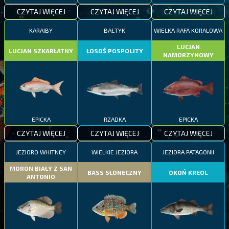
CZYTAJ WIĘCEJ
CZYTAJ WIĘCEJ
CZYTAJ WIĘCEJ
KARAIBY
BAŁTYK
WIELKA RAFA KORALOWA
LUCJAN
LUCJAN SZKARŁATNY
ŁOSOŚ POSPOLITY
NAMORZYNOWY
EPICKA
RZADKA
EPICKA
CZYTAJ WIĘCEJ
CZYTAJ WIĘCEJ
CZYTAJ WIĘCEJ
JEZIORO WHITNEY
WIELKIE JEZIORA
JEZIORA PATAGONII
MORON BIAŁY Z SAN
BASS SŁONECZNY
OKOŃ KREOL
ANTONIO