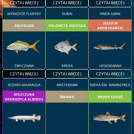
CZYTAJ WIĘCEJ
CZYTAJ WIĘCEJ
CZYTAJ WIĘCEJ
WYBRZEŻE FLORYDY
DUBAJ
HAIDA GWAII
JESIOTR
ŻÓŁTOGON
PALOMETA INDYJSKA
AMERYKAŃSKI
ZWYCZAJNA
EPICKA
LEGENDARNA
CZYTAJ WIĘCEJ
CZYTAJ WIĘCEJ
CZYTAJ WIĘCEJ
JEZIORO NIKARAGUA
AMSTERDAM
RZEKA ŚW. WAWRZYŃCA
NISZCZUKA
ŚWINKA
MŁODY ŁOSOŚ
KROKODYLA ALBINOS