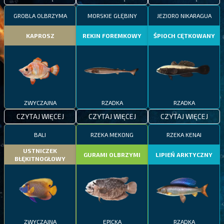
GROBLA OLBRZYMA
MORSKIE GŁĘBINY
JEZIORO NIKARAGUA
KAPROSZ
REKIN FOREMKOWY
ŚPIOCH CĘTKOWANY
ZWYCZAJNA
RZADKA
RZADKA
CZYTAJ WIĘCEJ
CZYTAJ WIĘCEJ
CZYTAJ WIĘCEJ
BALI
RZEKA MEKONG
RZEKA KENAI
USTNICZEK
GURAMI OLBRZYMI
LIPIEŃ ARKTYCZNY
BŁĘKITNOGŁOWY
ZWYCZAJNA
EPICKA
RZADKA