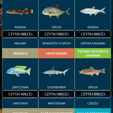
RZADKA
EPICKA
RZADKA
CZYTAJ WIĘCEJ
CZYTAJ WIĘCEJ
CZYTAJ WIĘCEJ
MALAWI
WYBRZEŻE FLORYDY
ZATOKA SAGINAW
PSTRĄG TĘCZOWY Z
MGONG'U
ŁOPATOGŁÓW
SAGINAW
ZWYCZAJNA
LEGENDARNA
EPICKA
CZYTAJ WIĘCEJ
CZYTAJ WIĘCEJ
CZYTAJ WIĘCEJ
SANTORYN
AMSTERDAM
CZEDŻU