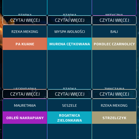
RZADKA
RZADKA
MITYCZNA
CZYTAJ WIĘCEJ
CZYTAJ WIĘCEJ
CZYTAJ WIĘCEJ
RZEKA MEKONG
WYSPA WOLNOŚCI
BALI
PA KUANE
MURENA CĘTKOWANA
POKOLEC CZARNOLICY
LEGENDARNA
RZADKA
ZWYCZAJNA
CZYTAJ WIĘCEJ
CZYTAJ WIĘCEJ
CZYTAJ WIĘCEJ
MAURETANIA
SESZELE
RZEKA MEKONG
ROGATNICA
ORLEŃ NAKRAPIANY
STRZELCZYK
ZIELONKAWA