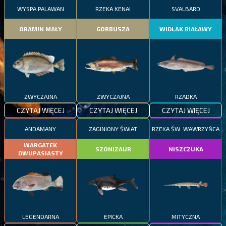
WYSPA PALAWAN
RZEKA KENAI
SVALBARD
ORAMIN MAŁY
GORBUSZA
WIDLAK BIAŁAWY
ZWYCZAJNA
ZWYCZAJNA
RZADKA
CZYTAJ WIĘCEJ
CZYTAJ WIĘCEJ
CZYTAJ WIĘCEJ
ANDAMANY
ZAGINIONY ŚWIAT
RZEKA ŚW. WAWRZYŃCA
WARGATEK
SZONIZAUR
NISZCZUKA
DWUPASIASTY
LEGENDARNA
EPICKA
MITYCZNA