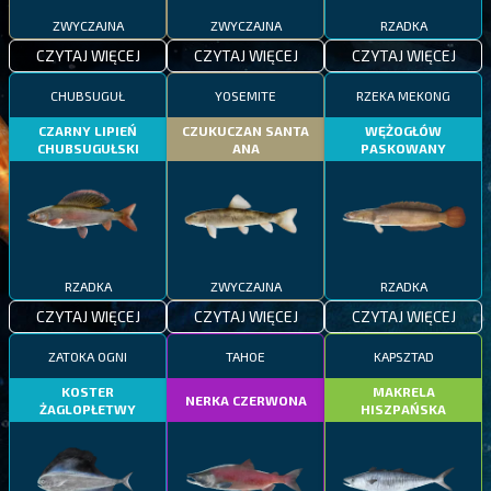
ZWYCZAJNA
ZWYCZAJNA
RZADKA
CZYTAJ WIĘCEJ
CZYTAJ WIĘCEJ
CZYTAJ WIĘCEJ
CHUBSUGUŁ
YOSEMITE
RZEKA MEKONG
CZARNY LIPIEŃ
CZUKUCZAN SANTA
WĘŻOGŁÓW
CHUBSUGUŁSKI
ANA
PASKOWANY
RZADKA
ZWYCZAJNA
RZADKA
CZYTAJ WIĘCEJ
CZYTAJ WIĘCEJ
CZYTAJ WIĘCEJ
ZATOKA OGNI
TAHOE
KAPSZTAD
KOSTER
MAKRELA
NERKA CZERWONA
ŻAGLOPŁETWY
HISZPAŃSKA