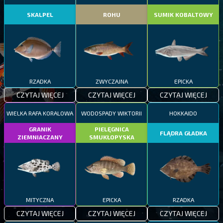
SKALPEL
ROHU
SUMIK KOBALTOWY
RZADKA
ZWYCZAJNA
EPICKA
CZYTAJ WIĘCEJ
CZYTAJ WIĘCEJ
CZYTAJ WIĘCEJ
WIELKA RAFA KORALOWA
WODOSPADY WIKTORII
HOKKAIDO
GRANIK
PIELĘGNICA
FLĄDRA GŁADKA
ZIEMNIACZANY
SMUKŁOPYSKA
MITYCZNA
EPICKA
RZADKA
CZYTAJ WIĘCEJ
CZYTAJ WIĘCEJ
CZYTAJ WIĘCEJ