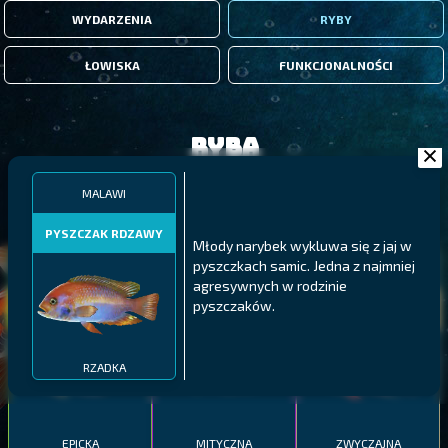
WYDARZENIA
RYBY
ŁOWISKA
FUNKCJONALNOŚCI
Ryba
MALAWI
FILTRY
PYSZCZAK RDZAWY
Młody narybek wykluwa się z jaj w
pyszczkach samic. Jedna z najmniej
MALAWI
PÓŁNOCNE FIORDY
WYSPY GALAPAGOS
agresywnych w rodzinie
BODIAN
pyszczaków.
PYSZCZAK ZACHODNI
LING
MEKSYKAŃSKI
RZADKA
EPICKA
MITYCZNA
ZWYCZAJNA