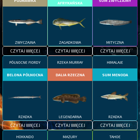
PODNAWKA
SUM ZWYCZAJNY
AFRYKAŃSKA
ZWYCZAJNA
ZAGADKOWA
MITYCZNA
CZYTAJ WIĘCEJ
CZYTAJ WIĘCEJ
CZYTAJ WIĘCEJ
PÓŁNOCNE FIORDY
RZEKA MURRAY
HIMALAJE
BELONA PÓŁNOCNA
DALIA RZECZNA
SUM MENODA
RZADKA
LEGENDARNA
RZADKA
CZYTAJ WIĘCEJ
CZYTAJ WIĘCEJ
CZYTAJ WIĘCEJ
HOKKAIDO
MAZURY
TAHOE