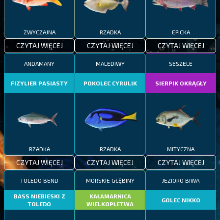
ZWYCZAJNA
RZADKA
EPICKA
CZYTAJ WIĘCEJ
CZYTAJ WIĘCEJ
CZYTAJ WIĘCEJ
ANDAMANY
MALEDIWY
SESZELE
FIZYLIER PASIASTY
POKOLEC CYRULIK
SIERPIK OKRĄGŁY
RZADKA
RZADKA
MITYCZNA
CZYTAJ WIĘCEJ
CZYTAJ WIĘCEJ
CZYTAJ WIĘCEJ
TOLEDO BEND
MORSKIE GŁĘBINY
JEZIORO BIWA
BASS NIEBIESKI Z
KAŁAMARNICA
GOLEC NIKKO
TOLEDO
WIELKOPŁETWA