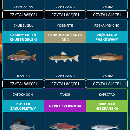
ZWYCZAJNA
ZWYCZAJNA
RZADKA
CZYTAJ WIĘCEJ
CZYTAJ WIĘCEJ
CZYTAJ WIĘCEJ
CHUBSUGUŁ
YOSEMITE
RZEKA MEKONG
CZARNY LIPIEŃ
CZUKUCZAN SANTA
WĘŻOGŁÓW
CHUBSUGUŁSKI
ANA
PASKOWANY
RZADKA
ZWYCZAJNA
RZADKA
CZYTAJ WIĘCEJ
CZYTAJ WIĘCEJ
CZYTAJ WIĘCEJ
ZATOKA OGNI
TAHOE
KAPSZTAD
KOSTER
MAKRELA
NERKA CZERWONA
ŻAGLOPŁETWY
HISZPAŃSKA