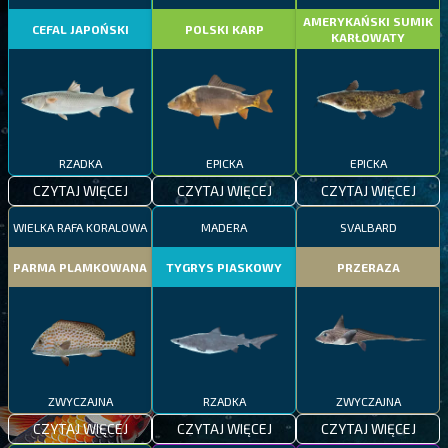
AMERYKAŃSKI SUMIK
CEFAL JAPOŃSKI
POLSKI KARP
KARŁOWATY
RZADKA
EPICKA
EPICKA
CZYTAJ WIĘCEJ
CZYTAJ WIĘCEJ
CZYTAJ WIĘCEJ
WIELKA RAFA KORALOWA
MADERA
SVALBARD
PARMA PLAMKOWANA
TYGRYS PIASKOWY
PRZERAZA
ZWYCZAJNA
RZADKA
ZWYCZAJNA
CZYTAJ WIĘCEJ
CZYTAJ WIĘCEJ
CZYTAJ WIĘCEJ