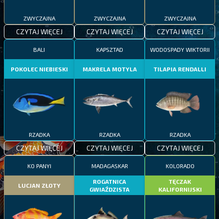
ZWYCZAJNA
ZWYCZAJNA
ZWYCZAJNA
CZYTAJ WIĘCEJ
CZYTAJ WIĘCEJ
CZYTAJ WIĘCEJ
BALI
KAPSZTAD
WODOSPADY WIKTORII
POKOLEC NIEBIESKI
MAKRELA MOTYLA
TILAPIA RENDALLI
RZADKA
RZADKA
RZADKA
CZYTAJ WIĘCEJ
CZYTAJ WIĘCEJ
CZYTAJ WIĘCEJ
KO PANYI
MADAGASKAR
KOLORADO
ROGATNICA
TĘCZAK
LUCJAN ZŁOTY
GWIAŹDZISTA
KALIFORNIJSKI