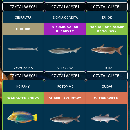
CZYTAJ WIĘCEJ
CZYTAJ WIĘCEJ
CZYTAJ WIĘCEJ
GIBRALTAR
ZIEMIA OGNISTA
TAHOE
SIEDMIOSZPAR
NAKRAPIANY SUMIK
DOBIJAK
PLAMISTY
KANAŁOWY
ZWYCZAJNA
MITYCZNA
EPICKA
CZYTAJ WIĘCEJ
CZYTAJ WIĘCEJ
CZYTAJ WIĘCEJ
KO PANYI
POTOMAK
DUBAJ
WARGATEK KORYS
SUMIK LAZUROWY
WICIAK WIELKI