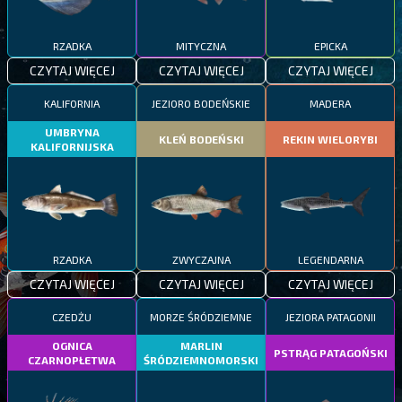
RZADKA
MITYCZNA
EPICKA
CZYTAJ WIĘCEJ
CZYTAJ WIĘCEJ
CZYTAJ WIĘCEJ
KALIFORNIA
JEZIORO BODEŃSKIE
MADERA
UMBRYNA
KLEŃ BODEŃSKI
REKIN WIELORYBI
KALIFORNIJSKA
RZADKA
ZWYCZAJNA
LEGENDARNA
CZYTAJ WIĘCEJ
CZYTAJ WIĘCEJ
CZYTAJ WIĘCEJ
CZEDŻU
MORZE ŚRÓDZIEMNE
JEZIORA PATAGONII
OGNICA
MARLIN
PSTRĄG PATAGOŃSKI
CZARNOPŁETWA
ŚRÓDZIEMNOMORSKI