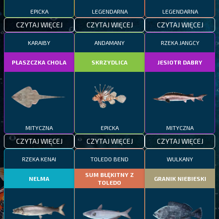
EPICKA
LEGENDARNA
LEGENDARNA
CZYTAJ WIĘCEJ
CZYTAJ WIĘCEJ
CZYTAJ WIĘCEJ
KARAIBY
ANDAMANY
RZEKA JANGCY
PŁASZCZKA CHOLA
SKRZYDLICA
JESIOTR DABRY
MITYCZNA
EPICKA
MITYCZNA
CZYTAJ WIĘCEJ
CZYTAJ WIĘCEJ
CZYTAJ WIĘCEJ
RZEKA KENAI
TOLEDO BEND
WULKANY
SUM BŁĘKITNY Z
NELMA
GRANIK NIEBIESKI
TOLEDO