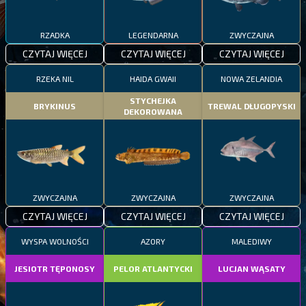
RZADKA
LEGENDARNA
ZWYCZAJNA
CZYTAJ WIĘCEJ
CZYTAJ WIĘCEJ
CZYTAJ WIĘCEJ
RZEKA NIL
HAIDA GWAII
NOWA ZELANDIA
STYCHEJKA
BRYKINUS
TREWAL DŁUGOPYSKI
DEKOROWANA
ZWYCZAJNA
ZWYCZAJNA
ZWYCZAJNA
CZYTAJ WIĘCEJ
CZYTAJ WIĘCEJ
CZYTAJ WIĘCEJ
WYSPA WOLNOŚCI
AZORY
MALEDIWY
JESIOTR TĘPONOSY
PELOR ATLANTYCKI
LUCJAN WĄSATY