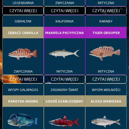
LEGENDARNA
ZWYCZAJNA
MITYCZNA
CZYTAJ WIĘCEJ
CZYTAJ WIĘCEJ
CZYTAJ WIĘCEJ
GIBRALTAR
KALIFORNIA
KARAIBY
ZĘBACZ CABRILLA
MAKRELA PACYFICZNA
TIGER GROUPER
ZWYCZAJNA
MITYCZNA
MITYCZNA
CZYTAJ WIĘCEJ
CZYTAJ WIĘCEJ
CZYTAJ WIĘCEJ
WYSPY GALAPAGOS
ZAGINIONY ŚWIAT
WYSPA WOLNOŚCI
PAROTKA MODRA
ŁOSOŚ SZABLOZĘBNY
ALOZA NIEBIESKA