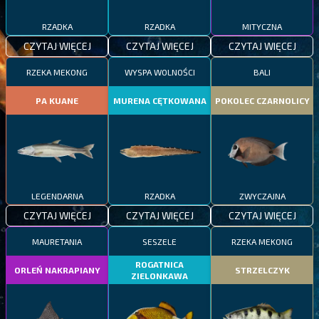
RZADKA
RZADKA
MITYCZNA
CZYTAJ WIĘCEJ
CZYTAJ WIĘCEJ
CZYTAJ WIĘCEJ
RZEKA MEKONG
WYSPA WOLNOŚCI
BALI
PA KUANE
MURENA CĘTKOWANA
POKOLEC CZARNOLICY
LEGENDARNA
RZADKA
ZWYCZAJNA
CZYTAJ WIĘCEJ
CZYTAJ WIĘCEJ
CZYTAJ WIĘCEJ
MAURETANIA
SESZELE
RZEKA MEKONG
ROGATNICA
ORLEŃ NAKRAPIANY
STRZELCZYK
ZIELONKAWA