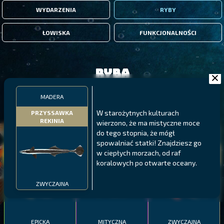
WYDARZENIA
RYBY
ŁOWISKA
FUNKCJONALNOŚCI
Ryba
MADERA
FILTRY
W starożytnych kulturach
PRZYSSAWKA
REKINIA
wierzono, że ma mistyczne moce
do tego stopnia, że mógł
MALAWI
PÓŁNOCNE FIORDY
WYSPY GALAPAGOS
spowalniać statki! Znajdziesz go
BODIAN
w ciepłych morzach, od raf
PYSZCZAK ZACHODNI
LING
MEKSYKAŃSKI
koralowych po otwarte oceany.
ZWYCZAJNA
EPICKA
MITYCZNA
ZWYCZAJNA