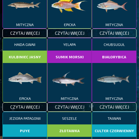
MITYCZNA
EPICKA
MITYCZNA
CZYTAJ WIĘCEJ
CZYTAJ WIĘCEJ
CZYTAJ WIĘCEJ
HAIDA GWAII
YELAPA
CHUBSUGUŁ
KULBINIEC JASNY
SUMIK MORSKI
BIAŁORYBICA
EPICKA
MITYCZNA
MITYCZNA
CZYTAJ WIĘCEJ
CZYTAJ WIĘCEJ
CZYTAJ WIĘCEJ
JEZIORA PATAGONII
SESZELE
TAJWAN
PUYE
ZŁOTAWKA
CULTER CZERWIENNY