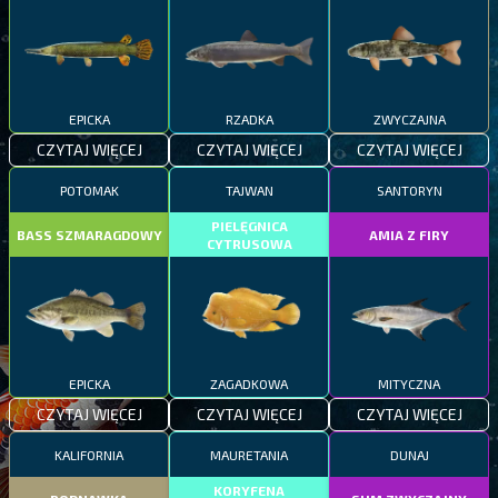
EPICKA
RZADKA
ZWYCZAJNA
CZYTAJ WIĘCEJ
CZYTAJ WIĘCEJ
CZYTAJ WIĘCEJ
POTOMAK
TAJWAN
SANTORYN
PIELĘGNICA
BASS SZMARAGDOWY
AMIA Z FIRY
CYTRUSOWA
EPICKA
ZAGADKOWA
MITYCZNA
CZYTAJ WIĘCEJ
CZYTAJ WIĘCEJ
CZYTAJ WIĘCEJ
KALIFORNIA
MAURETANIA
DUNAJ
KORYFENA