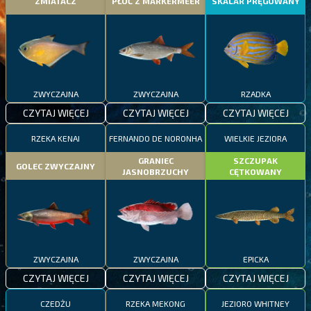
ZMIATACZ
PŁOĆ Z MARKERMEER
SKALAR PRĘGOWANY
ZWYCZAJNA
ZWYCZAJNA
RZADKA
CZYTAJ WIĘCEJ
CZYTAJ WIĘCEJ
CZYTAJ WIĘCEJ
RZEKA KENAI
FERNANDO DE NORONHA
WIELKIE JEZIORA
GRANIEC
SZCZUPAK
GOLEC ZWYCZAJNY
JASNOBRZUCHY
CĘTKOWANY
ZWYCZAJNA
ZWYCZAJNA
EPICKA
CZYTAJ WIĘCEJ
CZYTAJ WIĘCEJ
CZYTAJ WIĘCEJ
CZEDŻU
RZEKA MEKONG
JEZIORO WHITNEY