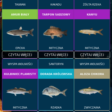
TAJWAN
KAKADU
ŻÓŁTA RZEKA
AMUR BIAŁY
TARPON SADZOWY
KANYU
EPICKA
MITYCZNA
MITYCZNA
CZYTAJ WIĘCEJ
CZYTAJ WIĘCEJ
CZYTAJ WIĘCEJ
WYSPA WOLNOŚCI
SANTORYN
WYSPA WOLNOŚCI
KULBINIEC PLAMISTY
DORADA KRÓLEWSKA
ALOZA CHIKORA
MITYCZNA
RZADKA
ZWYCZAJNA