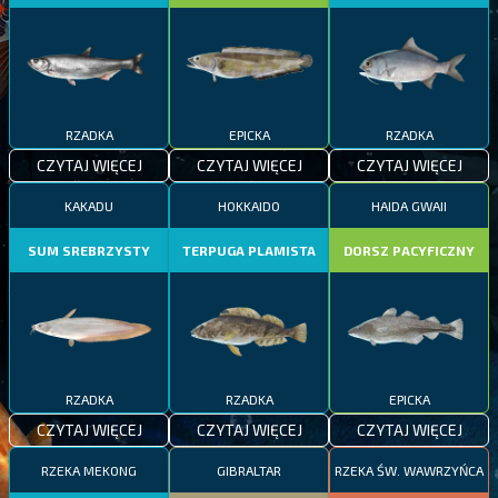
RZADKA
EPICKA
RZADKA
CZYTAJ WIĘCEJ
CZYTAJ WIĘCEJ
CZYTAJ WIĘCEJ
KAKADU
HOKKAIDO
HAIDA GWAII
SUM SREBRZYSTY
TERPUGA PLAMISTA
DORSZ PACYFICZNY
RZADKA
RZADKA
EPICKA
CZYTAJ WIĘCEJ
CZYTAJ WIĘCEJ
CZYTAJ WIĘCEJ
RZEKA MEKONG
GIBRALTAR
RZEKA ŚW. WAWRZYŃCA