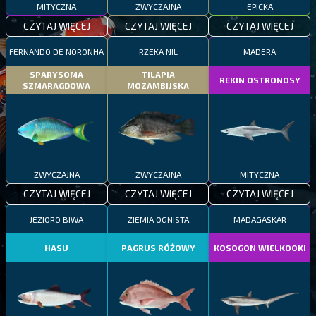
MITYCZNA
ZWYCZAJNA
EPICKA
CZYTAJ WIĘCEJ
CZYTAJ WIĘCEJ
CZYTAJ WIĘCEJ
FERNANDO DE NORONHA
RZEKA NIL
MADERA
SPARYSOMA
TILAPIA
REKIN OSTRONOSY
SZMARAGDOWA
MOZAMBIJSKA
ZWYCZAJNA
ZWYCZAJNA
MITYCZNA
CZYTAJ WIĘCEJ
CZYTAJ WIĘCEJ
CZYTAJ WIĘCEJ
JEZIORO BIWA
ZIEMIA OGNISTA
MADAGASKAR
HASU
PAGRUS RÓŻOWY
KOSOGON WIELKOOKI