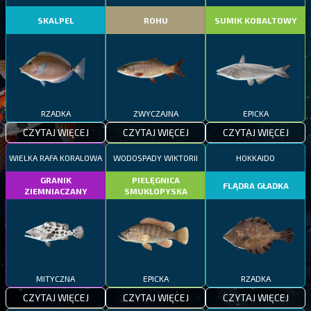
SKALPEL
ROHU
SUMIK KOBALTOWY
RZADKA
ZWYCZAJNA
EPICKA
CZYTAJ WIĘCEJ
CZYTAJ WIĘCEJ
CZYTAJ WIĘCEJ
WIELKA RAFA KORALOWA
WODOSPADY WIKTORII
HOKKAIDO
GRANIK
PIELĘGNICA
FLĄDRA GŁADKA
ZIEMNIACZANY
SMUKŁOPYSKA
MITYCZNA
EPICKA
RZADKA
CZYTAJ WIĘCEJ
CZYTAJ WIĘCEJ
CZYTAJ WIĘCEJ