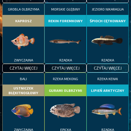
GROBLA OLBRZYMA
MORSKIE GŁĘBINY
JEZIORO NIKARAGUA
KAPROSZ
REKIN FOREMKOWY
ŚPIOCH CĘTKOWANY
ZWYCZAJNA
RZADKA
RZADKA
CZYTAJ WIĘCEJ
CZYTAJ WIĘCEJ
CZYTAJ WIĘCEJ
BALI
RZEKA MEKONG
RZEKA KENAI
USTNICZEK
GURAMI OLBRZYMI
LIPIEŃ ARKTYCZNY
BŁĘKITNOGŁOWY
ZWYCZAJNA
EPICKA
RZADKA