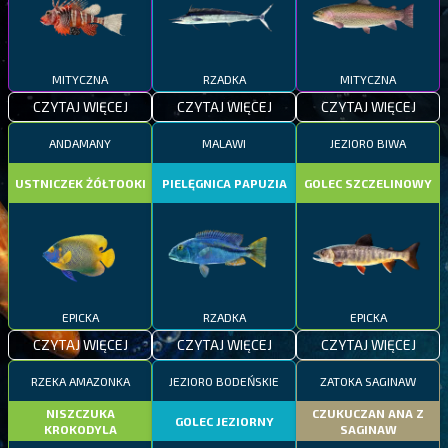
MITYCZNA
RZADKA
MITYCZNA
CZYTAJ WIĘCEJ
CZYTAJ WIĘCEJ
CZYTAJ WIĘCEJ
ANDAMANY
MALAWI
JEZIORO BIWA
USTNICZEK ŻÓŁTOOKI
PIELĘGNICA PAPUZIA
GOLEC SZCZELINOWY
EPICKA
RZADKA
EPICKA
CZYTAJ WIĘCEJ
CZYTAJ WIĘCEJ
CZYTAJ WIĘCEJ
RZEKA AMAZONKA
JEZIORO BODEŃSKIE
ZATOKA SAGINAW
NISZCZUKA
CZUKUCZAN ANA Z
GOLEC JEZIORNY
KROKODYLA
SAGINAW