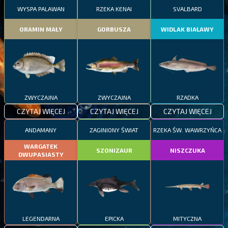
WYSPA PALAWAN
RZEKA KENAI
SVALBARD
ORAMIN MAŁY
GORBUSZA
WIDLAK BIAŁAWY
ZWYCZAJNA
ZWYCZAJNA
RZADKA
CZYTAJ WIĘCEJ
CZYTAJ WIĘCEJ
CZYTAJ WIĘCEJ
ANDAMANY
ZAGINIONY ŚWIAT
RZEKA ŚW. WAWRZYŃCA
WARGATEK
SZONIZAUR
NISZCZUKA
DWUPASIASTY
LEGENDARNA
EPICKA
MITYCZNA