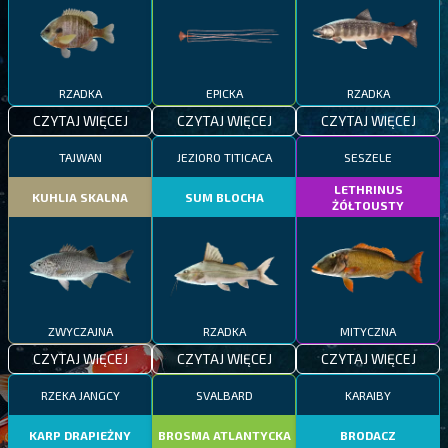
RZADKA
EPICKA
RZADKA
CZYTAJ WIĘCEJ
CZYTAJ WIĘCEJ
CZYTAJ WIĘCEJ
TAJWAN
JEZIORO TITICACA
SESZELE
LETHRINUS
KUHLIA SKALNA
SUM BLOCHA
ŻÓŁTOUSTY
ZWYCZAJNA
RZADKA
MITYCZNA
CZYTAJ WIĘCEJ
CZYTAJ WIĘCEJ
CZYTAJ WIĘCEJ
RZEKA JANGCY
SVALBARD
KARAIBY
KARP DRAPIEŻNY
BROSMA ATLANTYCKA
BRODACZ