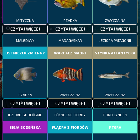
MITYCZNA
RZADKA
ZWYCZAJNA
CZYTAJ WIĘCEJ
CZYTAJ WIĘCEJ
CZYTAJ WIĘCEJ
MALEDIWY
MADAGASKAR
JEZIORA PATAGONII
USTNICZEK ZMIENNY
WARGACZ MAORI
STYNKA ATLANTYCKA
RZADKA
ZWYCZAJNA
ZWYCZAJNA
CZYTAJ WIĘCEJ
CZYTAJ WIĘCEJ
CZYTAJ WIĘCEJ
JEZIORO BODEŃSKIE
PÓŁNOCNE FIORDY
FIORD LYNGEN
SIEJA BODEŃSKA
FLĄDRA Z FIORDÓW
PTERA