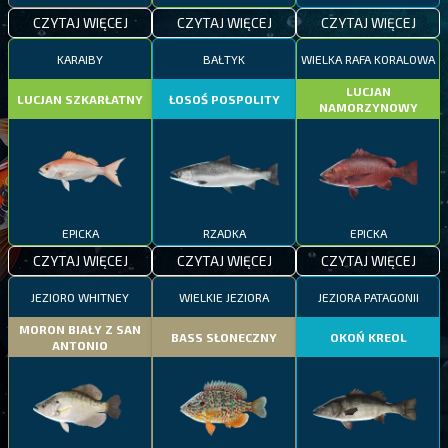
CZYTAJ WIĘCEJ
CZYTAJ WIĘCEJ
CZYTAJ WIĘCEJ
KARAIBY
BAŁTYK
WIELKA RAFA KORALOWA
LUCJAN
LUCJAN SZKARŁATNY
ŁOSOŚ POSPOLITY
NAMORZYNOWY
EPICKA
RZADKA
EPICKA
CZYTAJ WIĘCEJ
CZYTAJ WIĘCEJ
CZYTAJ WIĘCEJ
JEZIORO WHITNEY
WIELKIE JEZIORA
JEZIORA PATAGONII
MORON BIAŁY Z SAN
BASS SŁONECZNY
OKOŃ KREOL
ANTONIO