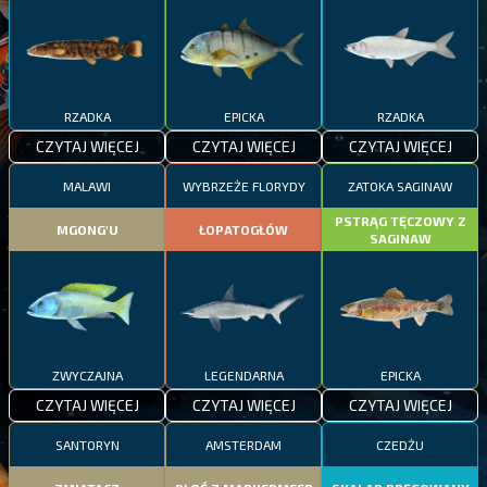
RZADKA
EPICKA
RZADKA
CZYTAJ WIĘCEJ
CZYTAJ WIĘCEJ
CZYTAJ WIĘCEJ
MALAWI
WYBRZEŻE FLORYDY
ZATOKA SAGINAW
PSTRĄG TĘCZOWY Z
MGONG'U
ŁOPATOGŁÓW
SAGINAW
ZWYCZAJNA
LEGENDARNA
EPICKA
CZYTAJ WIĘCEJ
CZYTAJ WIĘCEJ
CZYTAJ WIĘCEJ
SANTORYN
AMSTERDAM
CZEDŻU