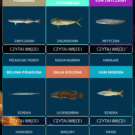
PODNAWKA
SUM ZWYCZAJNY
AFRYKAŃSKA
ZWYCZAJNA
ZAGADKOWA
MITYCZNA
CZYTAJ WIĘCEJ
CZYTAJ WIĘCEJ
CZYTAJ WIĘCEJ
PÓŁNOCNE FIORDY
RZEKA MURRAY
HIMALAJE
BELONA PÓŁNOCNA
DALIA RZECZNA
SUM MENODA
RZADKA
LEGENDARNA
RZADKA
CZYTAJ WIĘCEJ
CZYTAJ WIĘCEJ
CZYTAJ WIĘCEJ
HOKKAIDO
MAZURY
TAHOE