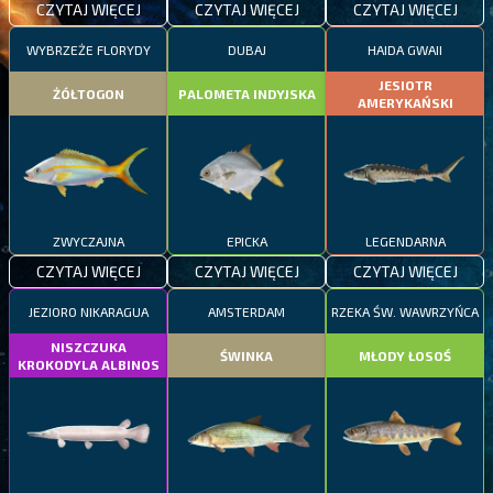
CZYTAJ WIĘCEJ
CZYTAJ WIĘCEJ
CZYTAJ WIĘCEJ
WYBRZEŻE FLORYDY
DUBAJ
HAIDA GWAII
JESIOTR
ŻÓŁTOGON
PALOMETA INDYJSKA
AMERYKAŃSKI
ZWYCZAJNA
EPICKA
LEGENDARNA
CZYTAJ WIĘCEJ
CZYTAJ WIĘCEJ
CZYTAJ WIĘCEJ
JEZIORO NIKARAGUA
AMSTERDAM
RZEKA ŚW. WAWRZYŃCA
NISZCZUKA
ŚWINKA
MŁODY ŁOSOŚ
KROKODYLA ALBINOS