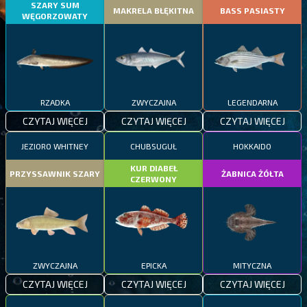
SZARY SUM
MAKRELA BŁĘKITNA
BASS PASIASTY
WĘGORZOWATY
RZADKA
ZWYCZAJNA
LEGENDARNA
CZYTAJ WIĘCEJ
CZYTAJ WIĘCEJ
CZYTAJ WIĘCEJ
JEZIORO WHITNEY
CHUBSUGUŁ
HOKKAIDO
KUR DIABEŁ
PRZYSSAWNIK SZARY
ŻABNICA ŻÓŁTA
CZERWONY
ZWYCZAJNA
EPICKA
MITYCZNA
CZYTAJ WIĘCEJ
CZYTAJ WIĘCEJ
CZYTAJ WIĘCEJ