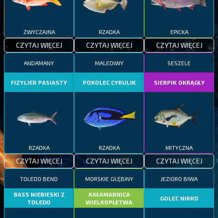
ZWYCZAJNA
RZADKA
EPICKA
CZYTAJ WIĘCEJ
CZYTAJ WIĘCEJ
CZYTAJ WIĘCEJ
ANDAMANY
MALEDIWY
SESZELE
FIZYLIER PASIASTY
POKOLEC CYRULIK
SIERPIK OKRĄGŁY
RZADKA
RZADKA
MITYCZNA
CZYTAJ WIĘCEJ
CZYTAJ WIĘCEJ
CZYTAJ WIĘCEJ
TOLEDO BEND
MORSKIE GŁĘBINY
JEZIORO BIWA
BASS NIEBIESKI Z
KAŁAMARNICA
GOLEC NIKKO
TOLEDO
WIELKOPŁETWA