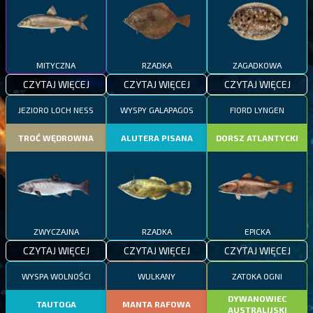
MITYCZNA
RZADKA
ZAGADKOWA
CZYTAJ WIĘCEJ
CZYTAJ WIĘCEJ
CZYTAJ WIĘCEJ
JEZIORO LOCH NESS
WYSPY GALAPAGOS
FIORD LYNGEN
TROĆ WĘDROWNA
ALUTERA PISANA
DORSZ ATLANTYCKI
ZWYCZAJNA
RZADKA
EPICKA
CZYTAJ WIĘCEJ
CZYTAJ WIĘCEJ
CZYTAJ WIĘCEJ
WYSPA WOLNOŚCI
WULKANY
ZATOKA OGNI
DYWANOWIEC
TAUTOGA
MANTA RAFOWA
AUSTRALIJSKI