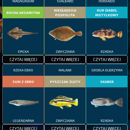
MADAGASKAR
SVALBARD
HOKKAIDO
NIEGŁADZICA
KUR DIABEŁ
ROCHA AKSAMITNA
POSPOLITA
MOTYLKOWY
EPICKA
ZWYCZAJNA
RZADKA
CZYTAJ WIĘCEJ
CZYTAJ WIĘCEJ
CZYTAJ WIĘCEJ
RZEKA EBRO
MALAWI
GROBLA OLBRZYMA
SUM Z EBRO
PYSZCZAK ZŁOTY
SKABER
LEGENDARNA
ZWYCZAJNA
RZADKA
CZYTAJ WIĘCEJ
CZYTAJ WIĘCEJ
CZYTAJ WIĘCEJ