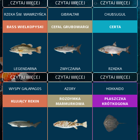
CZYTAJ WIĘCEJ
CZYTAJ WIĘCEJ
CZYTAJ WIĘCEJ
RZEKA ŚW. WAWRZYŃCA
GIBRALTAR
CHUBSUGUŁ
BASS WIELKOPYSKI
CEFAL GRUBOWARGI
CERTA
LEGENDARNA
ZWYCZAJNA
RZADKA
CZYTAJ WIĘCEJ
CZYTAJ WIĘCEJ
CZYTAJ WIĘCEJ
WYSPY GALAPAGOS
AZORY
HOKKAIDO
ROZDYMKA
PŁASZCZKA
KŁUJĄCY REKIN
MARMURKOWA
KRÓTKOGONA