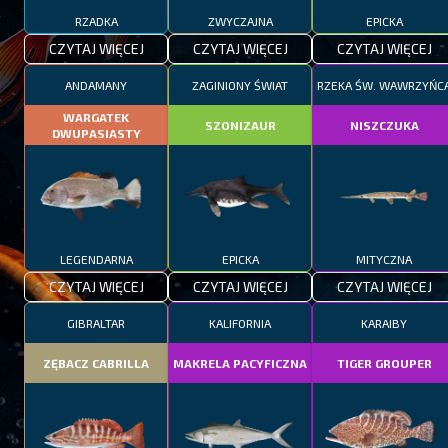
RZADKA
ZWYCZAJNA
EPICKA
CZYTAJ WIĘCEJ
CZYTAJ WIĘCEJ
CZYTAJ WIĘCEJ
ANDAMANY
ZAGINIONY ŚWIAT
RZEKA ŚW. WAWRZYŃC
WARGATEK
SZONIZAUR
NISZCZUKA
DWUPASIASTY
LEGENDARNA
EPICKA
MITYCZNA
CZYTAJ WIĘCEJ
CZYTAJ WIĘCEJ
CZYTAJ WIĘCEJ
GIBRALTAR
KALIFORNIA
KARAIBY
ZĘBACZ CABRILLA
MAKRELA PACYFICZNA
TIGER GROUPER