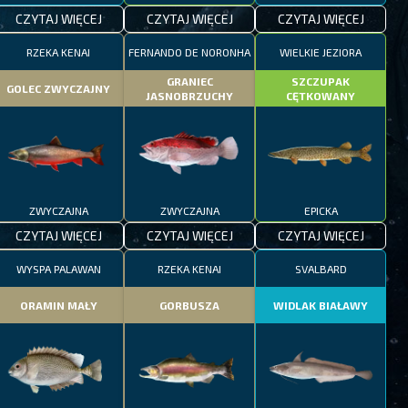
CZYTAJ WIĘCEJ
CZYTAJ WIĘCEJ
CZYTAJ WIĘCEJ
RZEKA KENAI
FERNANDO DE NORONHA
WIELKIE JEZIORA
GRANIEC
SZCZUPAK
GOLEC ZWYCZAJNY
JASNOBRZUCHY
CĘTKOWANY
ZWYCZAJNA
ZWYCZAJNA
EPICKA
CZYTAJ WIĘCEJ
CZYTAJ WIĘCEJ
CZYTAJ WIĘCEJ
WYSPA PALAWAN
RZEKA KENAI
SVALBARD
ORAMIN MAŁY
GORBUSZA
WIDLAK BIAŁAWY