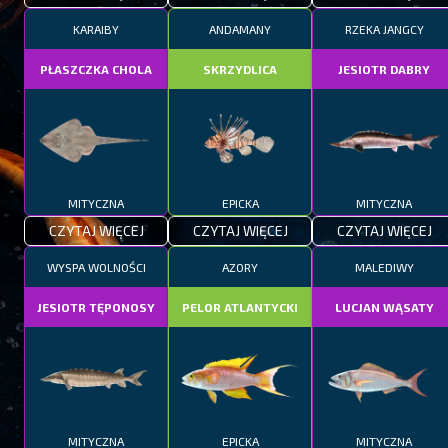
KARAIBY
ANDAMANY
RZEKA JANGCY
PŁASZCZKA CHOLA
SKRZYDLICA
JESIOTR DABRY
MITYCZNA
EPICKA
MITYCZNA
CZYTAJ WIĘCEJ
CZYTAJ WIĘCEJ
CZYTAJ WIĘCEJ
WYSPA WOLNOŚCI
AZORY
MALEDIWY
JESIOTR TĘPONOSY
PELOR ATLANTYCKI
LUCJAN WĄSATY
MITYCZNA
EPICKA
MITYCZNA