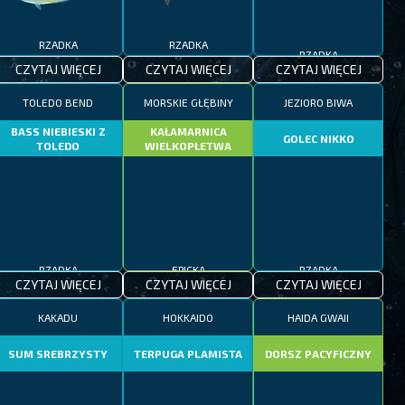
RZADKA
RZADKA
RZADKA
CZYTAJ WIĘCEJ
CZYTAJ WIĘCEJ
CZYTAJ WIĘCEJ
TOLEDO BEND
MORSKIE GŁĘBINY
JEZIORO BIWA
BASS NIEBIESKI Z
KAŁAMARNICA
GOLEC NIKKO
TOLEDO
WIELKOPŁETWA
RZADKA
EPICKA
RZADKA
CZYTAJ WIĘCEJ
CZYTAJ WIĘCEJ
CZYTAJ WIĘCEJ
KAKADU
HOKKAIDO
HAIDA GWAII
SUM SREBRZYSTY
TERPUGA PLAMISTA
DORSZ PACYFICZNY