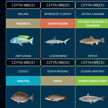
CZYTAJ WIĘCEJ
CZYTAJ WIĘCEJ
CZYTAJ WIĘCEJ
MALAWI
WYBRZEŻE FLORYDY
ZATOKA SAGINAW
PSTRĄG TĘCZOWY Z
MGONG'U
ŁOPATOGŁÓW
SAGINAW
ZWYCZAJNA
LEGENDARNA
EPICKA
CZYTAJ WIĘCEJ
CZYTAJ WIĘCEJ
CZYTAJ WIĘCEJ
CZEDŻU
RZEKA MEKONG
JEZIORO WHITNEY
SKALPEL
ROHU
SUMIK KOBALTOWY