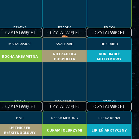
RZADKA
RZADKA
EPICKA
CZYTAJ WIĘCEJ
CZYTAJ WIĘCEJ
CZYTAJ WIĘCEJ
MADAGASKAR
SVALBARD
HOKKAIDO
NIEGŁADZICA
KUR DIABEŁ
ROCHA AKSAMITNA
POSPOLITA
MOTYLKOWY
EPICKA
ZWYCZAJNA
RZADKA
CZYTAJ WIĘCEJ
CZYTAJ WIĘCEJ
CZYTAJ WIĘCEJ
BALI
RZEKA MEKONG
RZEKA KENAI
USTNICZEK
GURAMI OLBRZYMI
LIPIEŃ ARKTYCZNY
BŁĘKITNOGŁOWY