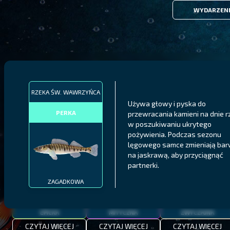
WYDARZEN
FILTRY
RZEKA ŚW. WAWRZYŃCA
Używa głowy i pyska do
PERKA
przewracania kamieni na dnie r
MALAWI
PÓŁNOCNE FIORDY
WYSPY GALAPAGOS
w poszukiwaniu ukrytego
pożywienia. Podczas sezonu
BODIAN
PYSZCZAK ZACHODNI
LING
lęgowego samce zmieniają ba
MEKSYKAŃSKI
na jaskrawą, aby przyciągnąć
partnerki.
ZAGADKOWA
EPICKA
MITYCZNA
ZWYCZAJNA
CZYTAJ WIĘCEJ
CZYTAJ WIĘCEJ
CZYTAJ WIĘCEJ