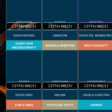
ZWYCZAJNA
RZADKA
MITYCZNA
CZYTAJ WIĘCEJ
CZYTAJ WIĘCEJ
CZYTAJ WIĘCEJ
RZEKA MEKONG
GIBRALTAR
RZEKA ŚW. WAWRZYŃC
SZARY SUM
MAKRELA BŁĘKITNA
BASS PASIASTY
WĘGORZOWATY
RZADKA
ZWYCZAJNA
LEGENDARNA
CZYTAJ WIĘCEJ
CZYTAJ WIĘCEJ
CZYTAJ WIĘCEJ
RZEKA EBRO
MALAWI
GROBLA OLBRZYMA
SUM Z EBRO
PYSZCZAK ZŁOTY
SKABER