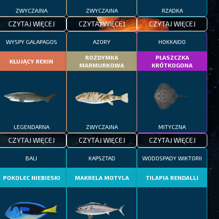
ZWYCZAJNA
ZWYCZAJNA
RZADKA
CZYTAJ WIĘCEJ
CZYTAJ WIĘCEJ
CZYTAJ WIĘCEJ
WYSPY GALAPAGOS
AZORY
HOKKAIDO
ROZDYMKA
PŁASZCZKA
KŁUJĄCY REKIN
MARMURKOWA
KRÓTKOGONA
LEGENDARNA
ZWYCZAJNA
MITYCZNA
CZYTAJ WIĘCEJ
CZYTAJ WIĘCEJ
CZYTAJ WIĘCEJ
BALI
KAPSZTAD
WODOSPADY WIKTORII
POKOLEC NIEBIESKI
MAKRELA MOTYLA
TILAPIA RENDALLI