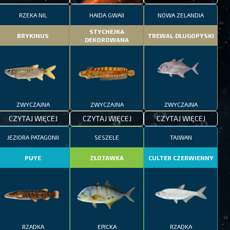
RZEKA NIL
HAIDA GWAII
NOWA ZELANDIA
STYCHEJKA
BRYKINUS
TREWAL DŁUGOPYSKI
DEKOROWANA
ZWYCZAJNA
ZWYCZAJNA
ZWYCZAJNA
CZYTAJ WIĘCEJ
CZYTAJ WIĘCEJ
CZYTAJ WIĘCEJ
JEZIORA PATAGONII
SESZELE
TAJWAN
PUYE
ZŁOTAWKA
CULTER CZERWIENNY
RZADKA
EPICKA
RZADKA