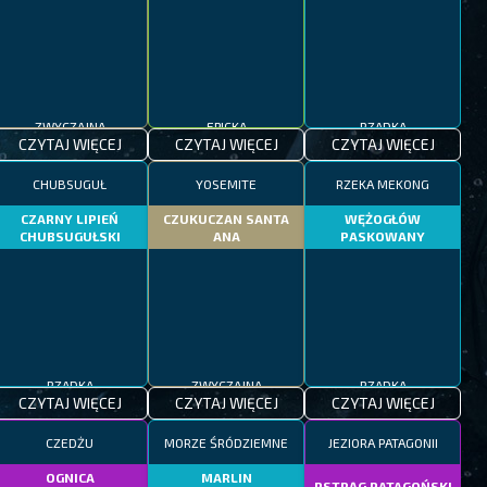
ZWYCZAJNA
EPICKA
RZADKA
CZYTAJ WIĘCEJ
CZYTAJ WIĘCEJ
CZYTAJ WIĘCEJ
CHUBSUGUŁ
YOSEMITE
RZEKA MEKONG
CZARNY LIPIEŃ
CZUKUCZAN SANTA
WĘŻOGŁÓW
CHUBSUGUŁSKI
ANA
PASKOWANY
RZADKA
ZWYCZAJNA
RZADKA
CZYTAJ WIĘCEJ
CZYTAJ WIĘCEJ
CZYTAJ WIĘCEJ
CZEDŻU
MORZE ŚRÓDZIEMNE
JEZIORA PATAGONII
OGNICA
MARLIN
PSTRĄG PATAGOŃSKI