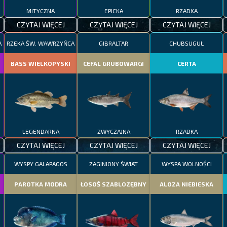
MITYCZNA
EPICKA
RZADKA
CZYTAJ WIĘCEJ
CZYTAJ WIĘCEJ
CZYTAJ WIĘCEJ
A
RZEKA ŚW. WAWRZYŃCA
GIBRALTAR
CHUBSUGUŁ
BASS WIELKOPYSKI
CEFAL GRUBOWARGI
CERTA
LEGENDARNA
ZWYCZAJNA
RZADKA
CZYTAJ WIĘCEJ
CZYTAJ WIĘCEJ
CZYTAJ WIĘCEJ
WYSPY GALAPAGOS
ZAGINIONY ŚWIAT
WYSPA WOLNOŚCI
PAROTKA MODRA
ŁOSOŚ SZABLOZĘBNY
ALOZA NIEBIESKA