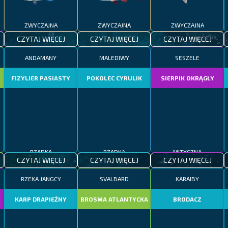
ZWYCZAJNA
ZWYCZAJNA
ZWYCZAJNA
CZYTAJ WIĘCEJ
CZYTAJ WIĘCEJ
CZYTAJ WIĘCEJ
ANDAMANY
MALEDIWY
SESZELE
FIZYLIER PASIASTY
POKOLEC CYRULIK
SIERPIK OKRĄGŁY
RZADKA
RZADKA
MITYCZNA
CZYTAJ WIĘCEJ
CZYTAJ WIĘCEJ
CZYTAJ WIĘCEJ
RZEKA JANGCY
SVALBARD
KARAIBY
KARP DRAPIEŻNY
BROSMA ATLANTYCKA
BRODACZ