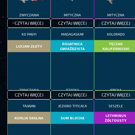
ZWYCZAJNA
MITYCZNA
MITYCZNA
CZYTAJ WIĘCEJ
CZYTAJ WIĘCEJ
CZYTAJ WIĘCEJ
KO PANYI
MADAGASKAR
KOLORADO
ROGATNICA
TĘCZAK
LUCJAN ZŁOTY
GWIAŹDZISTA
KALIFORNIJSKI
ZWYCZAJNA
RZADKA
EPICKA
CZYTAJ WIĘCEJ
CZYTAJ WIĘCEJ
CZYTAJ WIĘCEJ
TAJWAN
JEZIORO TITICACA
SESZELE
LETHRINUS
KUHLIA SKALNA
SUM BLOCHA
ŻÓŁTOUSTY