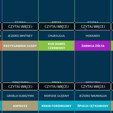
RZADKA
EPICKA
RZADKA
CZYTAJ WIĘCEJ
CZYTAJ WIĘCEJ
CZYTAJ WIĘCEJ
A
JEZIORO WHITNEY
CHUBSUGUŁ
HOKKAIDO
KUR DIABEŁ
PRZYSSAWNIK SZARY
ŻABNICA ŻÓŁTA
CZERWONY
ZWYCZAJNA
EPICKA
MITYCZNA
CZYTAJ WIĘCEJ
CZYTAJ WIĘCEJ
CZYTAJ WIĘCEJ
GROBLA OLBRZYMA
MORSKIE GŁĘBINY
JEZIORO NIKARAGUA
KAPROSZ
REKIN FOREMKOWY
ŚPIOCH CĘTKOWANY