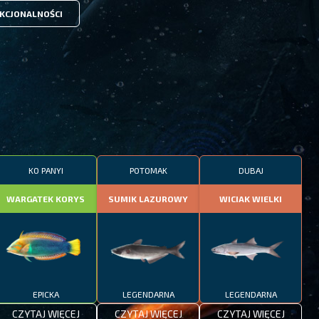
KCJONALNOŚCI
KO PANYI
POTOMAK
DUBAJ
WARGATEK KORYS
SUMIK LAZUROWY
WICIAK WIELKI
EPICKA
LEGENDARNA
LEGENDARNA
CZYTAJ WIĘCEJ
CZYTAJ WIĘCEJ
CZYTAJ WIĘCEJ