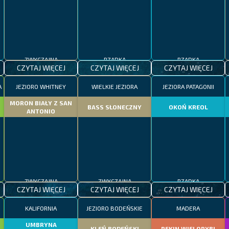
ZWYCZAJNA
RZADKA
RZADKA
CZYTAJ WIĘCEJ
CZYTAJ WIĘCEJ
CZYTAJ WIĘCEJ
A
JEZIORO WHITNEY
WIELKIE JEZIORA
JEZIORA PATAGONII
MORON BIAŁY Z SAN
BASS SŁONECZNY
OKOŃ KREOL
ANTONIO
ZWYCZAJNA
ZWYCZAJNA
RZADKA
CZYTAJ WIĘCEJ
CZYTAJ WIĘCEJ
CZYTAJ WIĘCEJ
KALIFORNIA
JEZIORO BODEŃSKIE
MADERA
UMBRYNA
KLEŃ BODEŃSKI
REKIN WIELORYBI