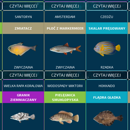
CZYTAJ WIĘCEJ
CZYTAJ WIĘCEJ
CZYTAJ WIĘCEJ
SANTORYN
AMSTERDAM
CZEDŻU
ZMIATACZ
PŁOĆ Z MARKERMEER
SKALAR PRĘGOWANY
ZWYCZAJNA
ZWYCZAJNA
RZADKA
CZYTAJ WIĘCEJ
CZYTAJ WIĘCEJ
CZYTAJ WIĘCEJ
WIELKA RAFA KORALOWA
WODOSPADY WIKTORII
HOKKAIDO
GRANIK
PIELĘGNICA
FLĄDRA GŁADKA
ZIEMNIACZANY
SMUKŁOPYSKA