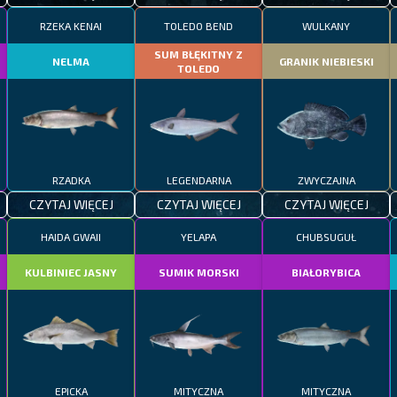
RZEKA KENAI
TOLEDO BEND
WULKANY
SUM BŁĘKITNY Z
NELMA
GRANIK NIEBIESKI
TOLEDO
RZADKA
LEGENDARNA
ZWYCZAJNA
CZYTAJ WIĘCEJ
CZYTAJ WIĘCEJ
CZYTAJ WIĘCEJ
HAIDA GWAII
YELAPA
CHUBSUGUŁ
KULBINIEC JASNY
SUMIK MORSKI
BIAŁORYBICA
EPICKA
MITYCZNA
MITYCZNA