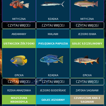
MITYCZNA
RZADKA
MITYCZNA
CZYTAJ WIĘCEJ
CZYTAJ WIĘCEJ
CZYTAJ WIĘCEJ
ANDAMANY
MALAWI
JEZIORO BIWA
USTNICZEK ŻÓŁTOOKI
PIELĘGNICA PAPUZIA
GOLEC SZCZELINOWY
EPICKA
RZADKA
EPICKA
CZYTAJ WIĘCEJ
CZYTAJ WIĘCEJ
CZYTAJ WIĘCEJ
RZEKA AMAZONKA
JEZIORO BODEŃSKIE
ZATOKA SAGINAW
NISZCZUKA
CZUKUCZAN ANA Z
GOLEC JEZIORNY
KROKODYLA
SAGINAW