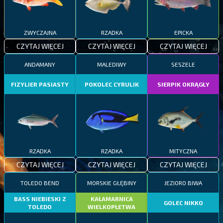
ZWYCZAJNA
RZADKA
EPICKA
CZYTAJ WIĘCEJ
CZYTAJ WIĘCEJ
CZYTAJ WIĘCEJ
ANDAMANY
MALEDIWY
SESZELE
FIZYLIER PASIASTY
POKOLEC CYRULIK
SIERPIK OKRĄGŁY
RZADKA
RZADKA
MITYCZNA
CZYTAJ WIĘCEJ
CZYTAJ WIĘCEJ
CZYTAJ WIĘCEJ
TOLEDO BEND
MORSKIE GŁĘBINY
JEZIORO BIWA
BASS NIEBIESKI Z
KAŁAMARNICA
GOLEC NIKKO
TOLEDO
WIELKOPŁETWA