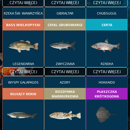
CZYTAJ WIĘCEJ
CZYTAJ WIĘCEJ
CZYTAJ WIĘCEJ
RZEKA ŚW. WAWRZYŃCA
GIBRALTAR
CHUBSUGUŁ
BASS WIELKOPYSKI
CEFAL GRUBOWARGI
CERTA
LEGENDARNA
ZWYCZAJNA
RZADKA
CZYTAJ WIĘCEJ
CZYTAJ WIĘCEJ
CZYTAJ WIĘCEJ
WYSPY GALAPAGOS
AZORY
HOKKAIDO
ROZDYMKA
PŁASZCZKA
KŁUJĄCY REKIN
MARMURKOWA
KRÓTKOGONA