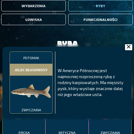
WYDARZENIA
RYBY
ŁOWISKA
FUNKCJONALNOŚCI
Ryba
POTOMAK
FILTRY
JELEC DŁUGONOSY
W Ameryce Północnej jest
najmocniej rozproszoną rybą z
MALAWI
PÓŁNOCNE FIORDY
WYSPY GALAPAGOS
rodziny karpiowatych. Ma mięsisty
pysk, który wystaje znacznie dalej
BODIAN
PYSZCZAK ZACHODNI
LING
niż jego właściwe usta.
MEKSYKAŃSKI
ZWYCZAJNA
EPICKA
MITYCZNA
ZWYCZAJNA