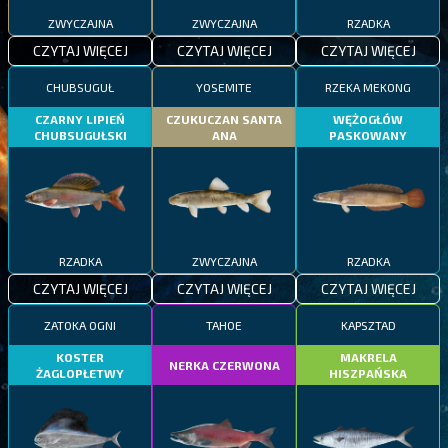
ZWYCZAJNA
ZWYCZAJNA
RZADKA
CZYTAJ WIĘCEJ
CZYTAJ WIĘCEJ
CZYTAJ WIĘCEJ
CHUBSUGUŁ
YOSEMITE
RZEKA MEKONG
CZARNY LIPIEŃ
CZUKUCZAN SANTA
WĘŻOGŁÓW
CHUBSUGUŁSKI
ANA
PASKOWANY
RZADKA
ZWYCZAJNA
RZADKA
CZYTAJ WIĘCEJ
CZYTAJ WIĘCEJ
CZYTAJ WIĘCEJ
ZATOKA OGNI
TAHOE
KAPSZTAD
KOSTER
MAKRELA
NERKA CZERWONA
ŻAGLOPŁETWY
HISZPAŃSKA