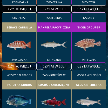
LEGENDARNA
ZWYCZAJNA
MITYCZNA
CZYTAJ WIĘCEJ
CZYTAJ WIĘCEJ
CZYTAJ WIĘCEJ
GIBRALTAR
KALIFORNIA
KARAIBY
ZĘBACZ CABRILLA
MAKRELA PACYFICZNA
TIGER GROUPER
ZWYCZAJNA
MITYCZNA
MITYCZNA
CZYTAJ WIĘCEJ
CZYTAJ WIĘCEJ
CZYTAJ WIĘCEJ
WYSPY GALAPAGOS
ZAGINIONY ŚWIAT
WYSPA WOLNOŚCI
PAROTKA MODRA
ŁOSOŚ SZABLOZĘBNY
ALOZA NIEBIESKA