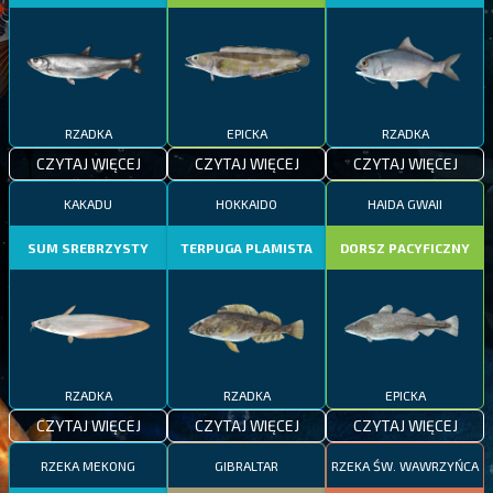
RZADKA
EPICKA
RZADKA
CZYTAJ WIĘCEJ
CZYTAJ WIĘCEJ
CZYTAJ WIĘCEJ
KAKADU
HOKKAIDO
HAIDA GWAII
SUM SREBRZYSTY
TERPUGA PLAMISTA
DORSZ PACYFICZNY
RZADKA
RZADKA
EPICKA
CZYTAJ WIĘCEJ
CZYTAJ WIĘCEJ
CZYTAJ WIĘCEJ
RZEKA MEKONG
GIBRALTAR
RZEKA ŚW. WAWRZYŃCA