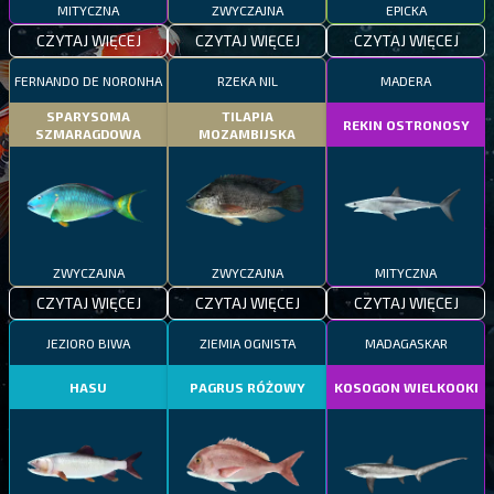
MITYCZNA
ZWYCZAJNA
EPICKA
CZYTAJ WIĘCEJ
CZYTAJ WIĘCEJ
CZYTAJ WIĘCEJ
FERNANDO DE NORONHA
RZEKA NIL
MADERA
SPARYSOMA
TILAPIA
REKIN OSTRONOSY
SZMARAGDOWA
MOZAMBIJSKA
ZWYCZAJNA
ZWYCZAJNA
MITYCZNA
CZYTAJ WIĘCEJ
CZYTAJ WIĘCEJ
CZYTAJ WIĘCEJ
JEZIORO BIWA
ZIEMIA OGNISTA
MADAGASKAR
HASU
PAGRUS RÓŻOWY
KOSOGON WIELKOOKI