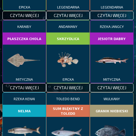
EPICKA
LEGENDARNA
LEGENDARNA
CZYTAJ WIĘCEJ
CZYTAJ WIĘCEJ
CZYTAJ WIĘCEJ
KARAIBY
ANDAMANY
RZEKA JANGCY
PŁASZCZKA CHOLA
SKRZYDLICA
JESIOTR DABRY
MITYCZNA
EPICKA
MITYCZNA
CZYTAJ WIĘCEJ
CZYTAJ WIĘCEJ
CZYTAJ WIĘCEJ
RZEKA KENAI
TOLEDO BEND
WULKANY
SUM BŁĘKITNY Z
NELMA
GRANIK NIEBIESKI
TOLEDO