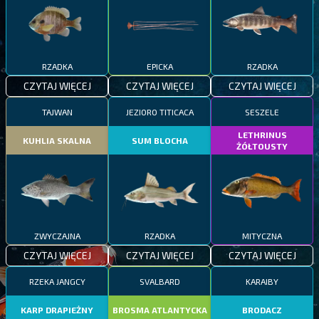
RZADKA
EPICKA
RZADKA
CZYTAJ WIĘCEJ
CZYTAJ WIĘCEJ
CZYTAJ WIĘCEJ
TAJWAN
JEZIORO TITICACA
SESZELE
LETHRINUS
KUHLIA SKALNA
SUM BLOCHA
ŻÓŁTOUSTY
ZWYCZAJNA
RZADKA
MITYCZNA
CZYTAJ WIĘCEJ
CZYTAJ WIĘCEJ
CZYTAJ WIĘCEJ
RZEKA JANGCY
SVALBARD
KARAIBY
KARP DRAPIEŻNY
BROSMA ATLANTYCKA
BRODACZ