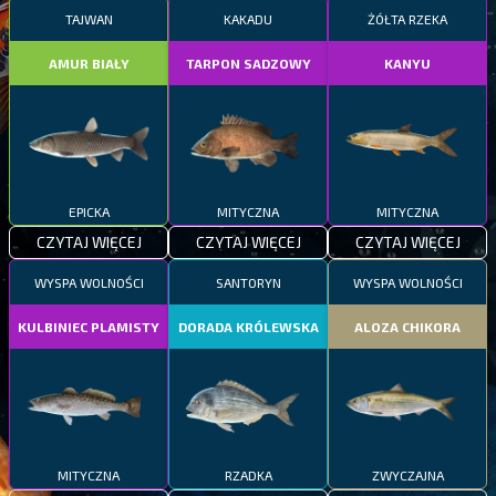
TAJWAN
KAKADU
ŻÓŁTA RZEKA
AMUR BIAŁY
TARPON SADZOWY
KANYU
EPICKA
MITYCZNA
MITYCZNA
CZYTAJ WIĘCEJ
CZYTAJ WIĘCEJ
CZYTAJ WIĘCEJ
WYSPA WOLNOŚCI
SANTORYN
WYSPA WOLNOŚCI
KULBINIEC PLAMISTY
DORADA KRÓLEWSKA
ALOZA CHIKORA
MITYCZNA
RZADKA
ZWYCZAJNA