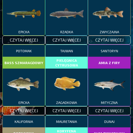
EPICKA
RZADKA
ZWYCZAJNA
CZYTAJ WIĘCEJ
CZYTAJ WIĘCEJ
CZYTAJ WIĘCEJ
POTOMAK
TAJWAN
SANTORYN
PIELĘGNICA
BASS SZMARAGDOWY
AMIA Z FIRY
CYTRUSOWA
EPICKA
ZAGADKOWA
MITYCZNA
CZYTAJ WIĘCEJ
CZYTAJ WIĘCEJ
CZYTAJ WIĘCEJ
KALIFORNIA
MAURETANIA
DUNAJ
KORYFENA