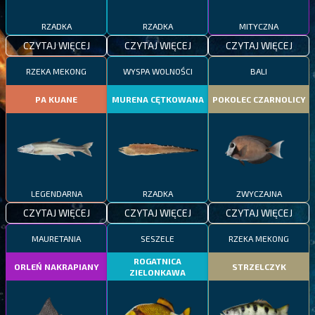
RZADKA
RZADKA
MITYCZNA
CZYTAJ WIĘCEJ
CZYTAJ WIĘCEJ
CZYTAJ WIĘCEJ
RZEKA MEKONG
WYSPA WOLNOŚCI
BALI
PA KUANE
MURENA CĘTKOWANA
POKOLEC CZARNOLICY
LEGENDARNA
RZADKA
ZWYCZAJNA
CZYTAJ WIĘCEJ
CZYTAJ WIĘCEJ
CZYTAJ WIĘCEJ
MAURETANIA
SESZELE
RZEKA MEKONG
ROGATNICA
ORLEŃ NAKRAPIANY
STRZELCZYK
ZIELONKAWA