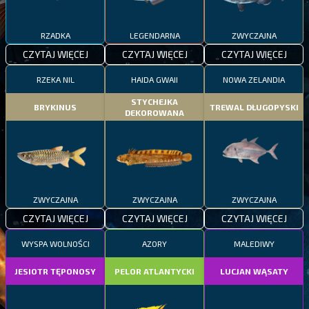
RZADKA
LEGENDARNA
ZWYCZAJNA
CZYTAJ WIĘCEJ
CZYTAJ WIĘCEJ
CZYTAJ WIĘCEJ
RZEKA NIL
HAIDA GWAII
NOWA ZELANDIA
STYCHEJKA
BRYKINUS
TREWAL DŁUGOPYSKI
DEKOROWANA
ZWYCZAJNA
ZWYCZAJNA
ZWYCZAJNA
CZYTAJ WIĘCEJ
CZYTAJ WIĘCEJ
CZYTAJ WIĘCEJ
WYSPA WOLNOŚCI
AZORY
MALEDIWY
JESIOTR TĘPONOSY
PELOR ATLANTYCKI
LUCJAN WĄSATY