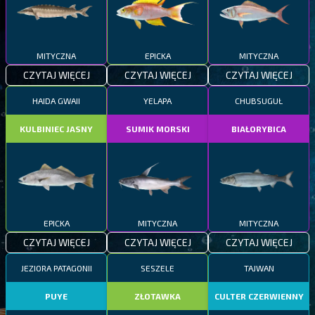
MITYCZNA
EPICKA
MITYCZNA
CZYTAJ WIĘCEJ
CZYTAJ WIĘCEJ
CZYTAJ WIĘCEJ
HAIDA GWAII
YELAPA
CHUBSUGUŁ
KULBINIEC JASNY
SUMIK MORSKI
BIAŁORYBICA
EPICKA
MITYCZNA
MITYCZNA
CZYTAJ WIĘCEJ
CZYTAJ WIĘCEJ
CZYTAJ WIĘCEJ
JEZIORA PATAGONII
SESZELE
TAJWAN
PUYE
ZŁOTAWKA
CULTER CZERWIENNY