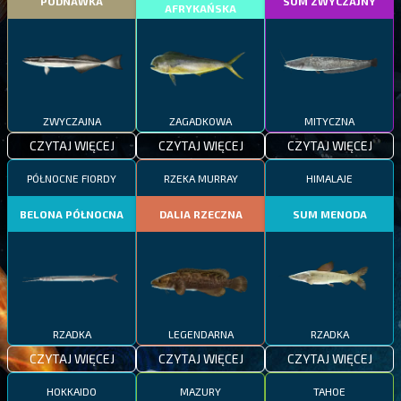
PODNAWKA
SUM ZWYCZAJNY
AFRYKAŃSKA
ZWYCZAJNA
ZAGADKOWA
MITYCZNA
CZYTAJ WIĘCEJ
CZYTAJ WIĘCEJ
CZYTAJ WIĘCEJ
PÓŁNOCNE FIORDY
RZEKA MURRAY
HIMALAJE
BELONA PÓŁNOCNA
DALIA RZECZNA
SUM MENODA
RZADKA
LEGENDARNA
RZADKA
CZYTAJ WIĘCEJ
CZYTAJ WIĘCEJ
CZYTAJ WIĘCEJ
HOKKAIDO
MAZURY
TAHOE