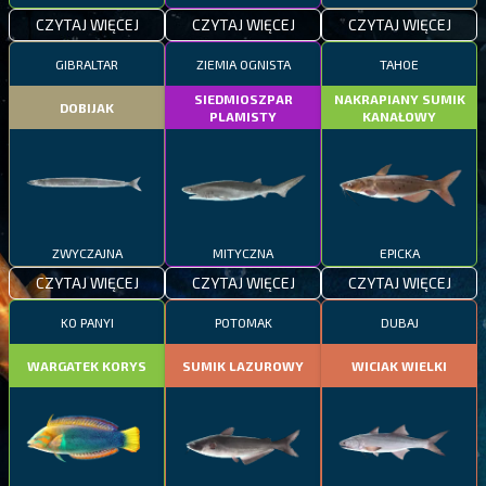
CZYTAJ WIĘCEJ
CZYTAJ WIĘCEJ
CZYTAJ WIĘCEJ
GIBRALTAR
ZIEMIA OGNISTA
TAHOE
SIEDMIOSZPAR
NAKRAPIANY SUMIK
DOBIJAK
PLAMISTY
KANAŁOWY
ZWYCZAJNA
MITYCZNA
EPICKA
CZYTAJ WIĘCEJ
CZYTAJ WIĘCEJ
CZYTAJ WIĘCEJ
KO PANYI
POTOMAK
DUBAJ
WARGATEK KORYS
SUMIK LAZUROWY
WICIAK WIELKI