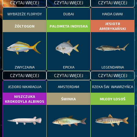
CZYTAJ WIĘCEJ
CZYTAJ WIĘCEJ
CZYTAJ WIĘCEJ
WYBRZEŻE FLORYDY
DUBAJ
HAIDA GWAII
JESIOTR
ŻÓŁTOGON
PALOMETA INDYJSKA
AMERYKAŃSKI
ZWYCZAJNA
EPICKA
LEGENDARNA
CZYTAJ WIĘCEJ
CZYTAJ WIĘCEJ
CZYTAJ WIĘCEJ
JEZIORO NIKARAGUA
AMSTERDAM
RZEKA ŚW. WAWRZYŃCA
NISZCZUKA
ŚWINKA
MŁODY ŁOSOŚ
KROKODYLA ALBINOS