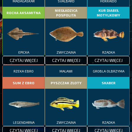
MADAGASKAR
SVALBARD
HOKKAIDO
NIEGŁADZICA
KUR DIABEŁ
ROCHA AKSAMITNA
POSPOLITA
MOTYLKOWY
EPICKA
ZWYCZAJNA
RZADKA
CZYTAJ WIĘCEJ
CZYTAJ WIĘCEJ
CZYTAJ WIĘCEJ
RZEKA EBRO
MALAWI
GROBLA OLBRZYMA
SUM Z EBRO
PYSZCZAK ZŁOTY
SKABER
LEGENDARNA
ZWYCZAJNA
RZADKA
CZYTAJ WIĘCEJ
CZYTAJ WIĘCEJ
CZYTAJ WIĘCEJ