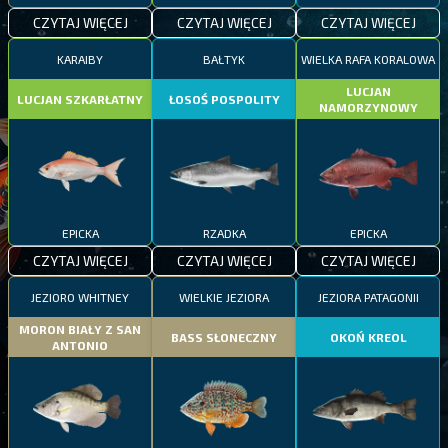
CZYTAJ WIĘCEJ
CZYTAJ WIĘCEJ
CZYTAJ WIĘCEJ
KARAIBY
BAŁTYK
WIELKA RAFA KORALOWA
LUCJAN
LUCJAN SZKARŁATNY
ŁOSOŚ POSPOLITY
NAMORZYNOWY
EPICKA
RZADKA
EPICKA
CZYTAJ WIĘCEJ
CZYTAJ WIĘCEJ
CZYTAJ WIĘCEJ
JEZIORO WHITNEY
WIELKIE JEZIORA
JEZIORA PATAGONII
MORON BIAŁY Z SAN
BASS SŁONECZNY
OKOŃ KREOL
ANTONIO