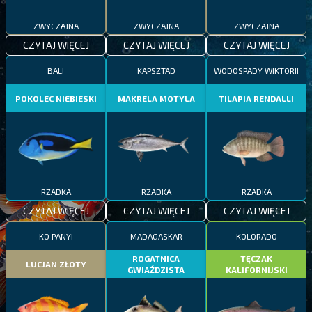
ZWYCZAJNA
ZWYCZAJNA
ZWYCZAJNA
CZYTAJ WIĘCEJ
CZYTAJ WIĘCEJ
CZYTAJ WIĘCEJ
BALI
KAPSZTAD
WODOSPADY WIKTORII
POKOLEC NIEBIESKI
MAKRELA MOTYLA
TILAPIA RENDALLI
RZADKA
RZADKA
RZADKA
CZYTAJ WIĘCEJ
CZYTAJ WIĘCEJ
CZYTAJ WIĘCEJ
KO PANYI
MADAGASKAR
KOLORADO
ROGATNICA
TĘCZAK
LUCJAN ZŁOTY
GWIAŹDZISTA
KALIFORNIJSKI