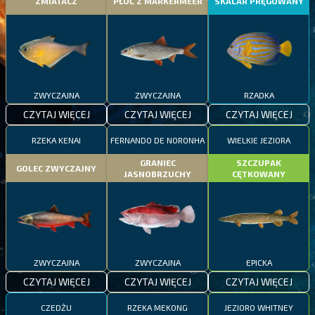
ZMIATACZ
PŁOĆ Z MARKERMEER
SKALAR PRĘGOWANY
ZWYCZAJNA
ZWYCZAJNA
RZADKA
CZYTAJ WIĘCEJ
CZYTAJ WIĘCEJ
CZYTAJ WIĘCEJ
RZEKA KENAI
FERNANDO DE NORONHA
WIELKIE JEZIORA
GRANIEC
SZCZUPAK
GOLEC ZWYCZAJNY
JASNOBRZUCHY
CĘTKOWANY
ZWYCZAJNA
ZWYCZAJNA
EPICKA
CZYTAJ WIĘCEJ
CZYTAJ WIĘCEJ
CZYTAJ WIĘCEJ
CZEDŻU
RZEKA MEKONG
JEZIORO WHITNEY