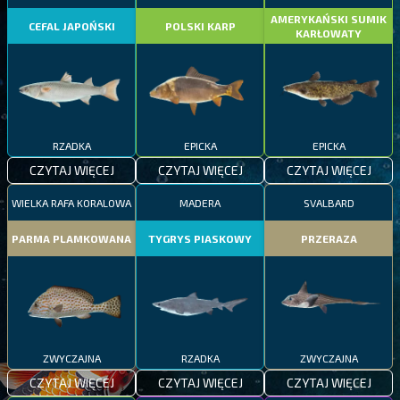
AMERYKAŃSKI SUMIK
CEFAL JAPOŃSKI
POLSKI KARP
KARŁOWATY
RZADKA
EPICKA
EPICKA
CZYTAJ WIĘCEJ
CZYTAJ WIĘCEJ
CZYTAJ WIĘCEJ
WIELKA RAFA KORALOWA
MADERA
SVALBARD
PARMA PLAMKOWANA
TYGRYS PIASKOWY
PRZERAZA
ZWYCZAJNA
RZADKA
ZWYCZAJNA
CZYTAJ WIĘCEJ
CZYTAJ WIĘCEJ
CZYTAJ WIĘCEJ