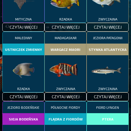
MITYCZNA
RZADKA
ZWYCZAJNA
CZYTAJ WIĘCEJ
CZYTAJ WIĘCEJ
CZYTAJ WIĘCEJ
MALEDIWY
MADAGASKAR
JEZIORA PATAGONII
USTNICZEK ZMIENNY
WARGACZ MAORI
STYNKA ATLANTYCKA
RZADKA
ZWYCZAJNA
ZWYCZAJNA
CZYTAJ WIĘCEJ
CZYTAJ WIĘCEJ
CZYTAJ WIĘCEJ
JEZIORO BODEŃSKIE
PÓŁNOCNE FIORDY
FIORD LYNGEN
SIEJA BODEŃSKA
FLĄDRA Z FIORDÓW
PTERA