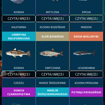
RZADKA
MITYCZNA
EPICKA
CZYTAJ WIĘCEJ
CZYTAJ WIĘCEJ
CZYTAJ WIĘCEJ
KALIFORNIA
JEZIORO BODEŃSKIE
MADERA
UMBRYNA
KLEŃ BODEŃSKI
REKIN WIELORYBI
KALIFORNIJSKA
RZADKA
ZWYCZAJNA
LEGENDARNA
CZYTAJ WIĘCEJ
CZYTAJ WIĘCEJ
CZYTAJ WIĘCEJ
CZEDŻU
MORZE ŚRÓDZIEMNE
JEZIORA PATAGONII
OGNICA
MARLIN
PSTRĄG PATAGOŃSKI
CZARNOPŁETWA
ŚRÓDZIEMNOMORSKI