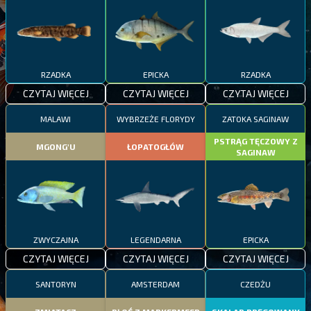
RZADKA
EPICKA
RZADKA
CZYTAJ WIĘCEJ
CZYTAJ WIĘCEJ
CZYTAJ WIĘCEJ
MALAWI
WYBRZEŻE FLORYDY
ZATOKA SAGINAW
PSTRĄG TĘCZOWY Z
MGONG'U
ŁOPATOGŁÓW
SAGINAW
ZWYCZAJNA
LEGENDARNA
EPICKA
CZYTAJ WIĘCEJ
CZYTAJ WIĘCEJ
CZYTAJ WIĘCEJ
SANTORYN
AMSTERDAM
CZEDŻU