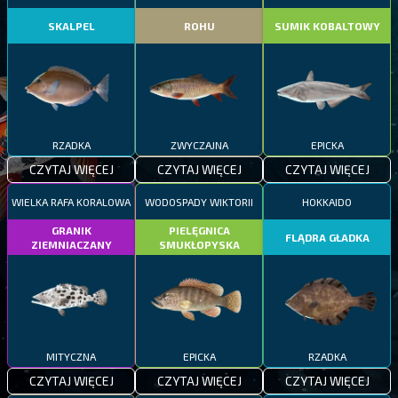
SKALPEL
ROHU
SUMIK KOBALTOWY
RZADKA
ZWYCZAJNA
EPICKA
CZYTAJ WIĘCEJ
CZYTAJ WIĘCEJ
CZYTAJ WIĘCEJ
WIELKA RAFA KORALOWA
WODOSPADY WIKTORII
HOKKAIDO
GRANIK
PIELĘGNICA
FLĄDRA GŁADKA
ZIEMNIACZANY
SMUKŁOPYSKA
MITYCZNA
EPICKA
RZADKA
CZYTAJ WIĘCEJ
CZYTAJ WIĘCEJ
CZYTAJ WIĘCEJ