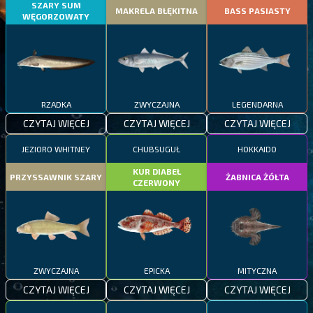
SZARY SUM
MAKRELA BŁĘKITNA
BASS PASIASTY
WĘGORZOWATY
RZADKA
ZWYCZAJNA
LEGENDARNA
CZYTAJ WIĘCEJ
CZYTAJ WIĘCEJ
CZYTAJ WIĘCEJ
JEZIORO WHITNEY
CHUBSUGUŁ
HOKKAIDO
KUR DIABEŁ
PRZYSSAWNIK SZARY
ŻABNICA ŻÓŁTA
CZERWONY
ZWYCZAJNA
EPICKA
MITYCZNA
CZYTAJ WIĘCEJ
CZYTAJ WIĘCEJ
CZYTAJ WIĘCEJ