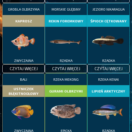
GROBLA OLBRZYMA
MORSKIE GŁĘBINY
JEZIORO NIKARAGUA
KAPROSZ
REKIN FOREMKOWY
ŚPIOCH CĘTKOWANY
ZWYCZAJNA
RZADKA
RZADKA
CZYTAJ WIĘCEJ
CZYTAJ WIĘCEJ
CZYTAJ WIĘCEJ
BALI
RZEKA MEKONG
RZEKA KENAI
USTNICZEK
GURAMI OLBRZYMI
LIPIEŃ ARKTYCZNY
BŁĘKITNOGŁOWY
ZWYCZAJNA
EPICKA
RZADKA