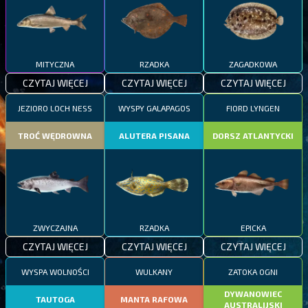
MITYCZNA
RZADKA
ZAGADKOWA
CZYTAJ WIĘCEJ
CZYTAJ WIĘCEJ
CZYTAJ WIĘCEJ
JEZIORO LOCH NESS
WYSPY GALAPAGOS
FIORD LYNGEN
TROĆ WĘDROWNA
ALUTERA PISANA
DORSZ ATLANTYCKI
ZWYCZAJNA
RZADKA
EPICKA
CZYTAJ WIĘCEJ
CZYTAJ WIĘCEJ
CZYTAJ WIĘCEJ
WYSPA WOLNOŚCI
WULKANY
ZATOKA OGNI
DYWANOWIEC
TAUTOGA
MANTA RAFOWA
AUSTRALIJSKI