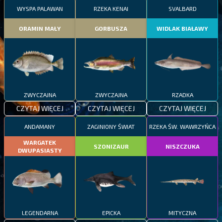
WYSPA PALAWAN
RZEKA KENAI
SVALBARD
ORAMIN MAŁY
GORBUSZA
WIDLAK BIAŁAWY
ZWYCZAJNA
ZWYCZAJNA
RZADKA
CZYTAJ WIĘCEJ
CZYTAJ WIĘCEJ
CZYTAJ WIĘCEJ
ANDAMANY
ZAGINIONY ŚWIAT
RZEKA ŚW. WAWRZYŃCA
WARGATEK
SZONIZAUR
NISZCZUKA
DWUPASIASTY
LEGENDARNA
EPICKA
MITYCZNA