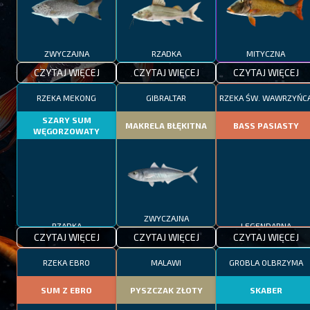
ZWYCZAJNA
RZADKA
MITYCZNA
CZYTAJ WIĘCEJ
CZYTAJ WIĘCEJ
CZYTAJ WIĘCEJ
RZEKA MEKONG
GIBRALTAR
RZEKA ŚW. WAWRZYŃC
SZARY SUM
MAKRELA BŁĘKITNA
BASS PASIASTY
WĘGORZOWATY
RZADKA
ZWYCZAJNA
LEGENDARNA
CZYTAJ WIĘCEJ
CZYTAJ WIĘCEJ
CZYTAJ WIĘCEJ
RZEKA EBRO
MALAWI
GROBLA OLBRZYMA
SUM Z EBRO
PYSZCZAK ZŁOTY
SKABER