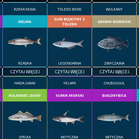
RZEKA KENAI
TOLEDO BEND
WULKANY
SUM BŁĘKITNY Z
NELMA
GRANIK NIEBIESKI
TOLEDO
RZADKA
LEGENDARNA
ZWYCZAJNA
CZYTAJ WIĘCEJ
CZYTAJ WIĘCEJ
CZYTAJ WIĘCEJ
HAIDA GWAII
YELAPA
CHUBSUGUŁ
KULBINIEC JASNY
SUMIK MORSKI
BIAŁORYBICA
EPICKA
MITYCZNA
MITYCZNA