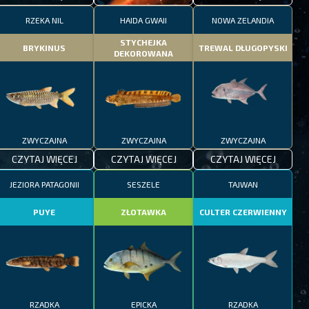
RZEKA NIL
HAIDA GWAII
NOWA ZELANDIA
STYCHEJKA
BRYKINUS
TREWAL DŁUGOPYSKI
DEKOROWANA
ZWYCZAJNA
ZWYCZAJNA
ZWYCZAJNA
CZYTAJ WIĘCEJ
CZYTAJ WIĘCEJ
CZYTAJ WIĘCEJ
JEZIORA PATAGONII
SESZELE
TAJWAN
PUYE
ZŁOTAWKA
CULTER CZERWIENNY
RZADKA
EPICKA
RZADKA