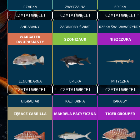
RZADKA
ZWYCZAJNA
EPICKA
CZYTAJ WIĘCEJ
CZYTAJ WIĘCEJ
CZYTAJ WIĘCEJ
ANDAMANY
ZAGINIONY ŚWIAT
RZEKA ŚW. WAWRZYŃC
WARGATEK
SZONIZAUR
NISZCZUKA
DWUPASIASTY
LEGENDARNA
EPICKA
MITYCZNA
CZYTAJ WIĘCEJ
CZYTAJ WIĘCEJ
CZYTAJ WIĘCEJ
GIBRALTAR
KALIFORNIA
KARAIBY
ZĘBACZ CABRILLA
MAKRELA PACYFICZNA
TIGER GROUPER