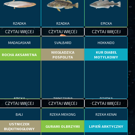
RZADKA
RZADKA
EPICKA
CZYTAJ WIĘCEJ
CZYTAJ WIĘCEJ
CZYTAJ WIĘCEJ
MADAGASKAR
SVALBARD
HOKKAIDO
NIEGŁADZICA
KUR DIABEŁ
ROCHA AKSAMITNA
POSPOLITA
MOTYLKOWY
EPICKA
ZWYCZAJNA
RZADKA
CZYTAJ WIĘCEJ
CZYTAJ WIĘCEJ
CZYTAJ WIĘCEJ
BALI
RZEKA MEKONG
RZEKA KENAI
USTNICZEK
GURAMI OLBRZYMI
LIPIEŃ ARKTYCZNY
BŁĘKITNOGŁOWY