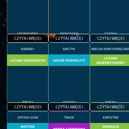
LEGENDARNA
ZWYCZAJNA
RZADKA
CZYTAJ WIĘCEJ
CZYTAJ WIĘCEJ
CZYTAJ WIĘCEJ
KARAIBY
BAŁTYK
WIELKA RAFA KORALOW
LUCJAN
LUCJAN SZKARŁATNY
ŁOSOŚ POSPOLITY
NAMORZYNOWY
EPICKA
RZADKA
EPICKA
CZYTAJ WIĘCEJ
CZYTAJ WIĘCEJ
CZYTAJ WIĘCEJ
ZATOKA OGNI
TAHOE
KAPSZTAD
KOSTER
MAKRELA
NERKA CZERWONA