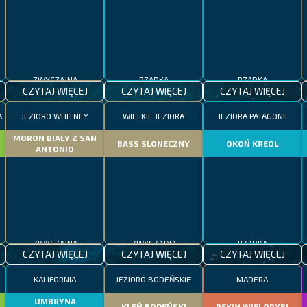
ZWYCZAJNA
RZADKA
RZADKA
CZYTAJ WIĘCEJ
CZYTAJ WIĘCEJ
CZYTAJ WIĘCEJ
A
JEZIORO WHITNEY
WIELKIE JEZIORA
JEZIORA PATAGONII
MORON BIAŁY Z SAN
BASS SŁONECZNY
OKOŃ KREOL
ANTONIO
ZWYCZAJNA
ZWYCZAJNA
RZADKA
CZYTAJ WIĘCEJ
CZYTAJ WIĘCEJ
CZYTAJ WIĘCEJ
KALIFORNIA
JEZIORO BODEŃSKIE
MADERA
UMBRYNA
KLEŃ BODEŃSKI
REKIN WIELORYBI