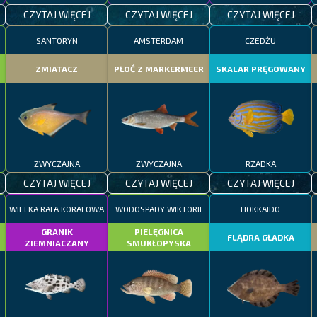
CZYTAJ WIĘCEJ
CZYTAJ WIĘCEJ
CZYTAJ WIĘCEJ
SANTORYN
AMSTERDAM
CZEDŻU
ZMIATACZ
PŁOĆ Z MARKERMEER
SKALAR PRĘGOWANY
ZWYCZAJNA
ZWYCZAJNA
RZADKA
CZYTAJ WIĘCEJ
CZYTAJ WIĘCEJ
CZYTAJ WIĘCEJ
WIELKA RAFA KORALOWA
WODOSPADY WIKTORII
HOKKAIDO
GRANIK
PIELĘGNICA
FLĄDRA GŁADKA
ZIEMNIACZANY
SMUKŁOPYSKA