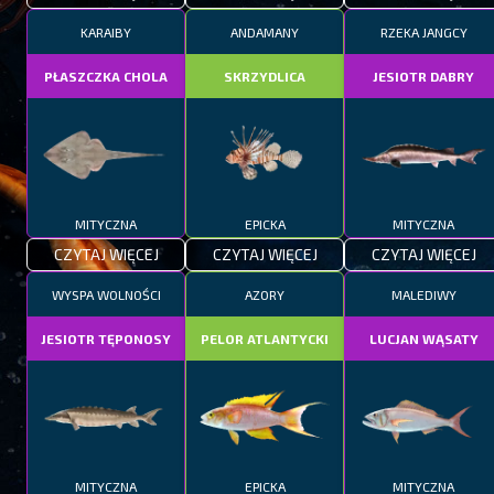
KARAIBY
ANDAMANY
RZEKA JANGCY
PŁASZCZKA CHOLA
SKRZYDLICA
JESIOTR DABRY
MITYCZNA
EPICKA
MITYCZNA
CZYTAJ WIĘCEJ
CZYTAJ WIĘCEJ
CZYTAJ WIĘCEJ
WYSPA WOLNOŚCI
AZORY
MALEDIWY
JESIOTR TĘPONOSY
PELOR ATLANTYCKI
LUCJAN WĄSATY
MITYCZNA
EPICKA
MITYCZNA