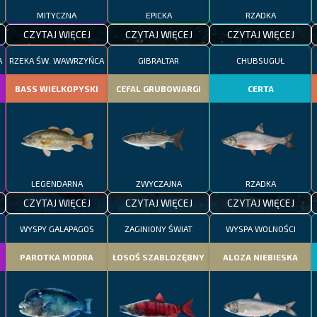
MITYCZNA
EPICKA
RZADKA
CZYTAJ WIĘCEJ
CZYTAJ WIĘCEJ
CZYTAJ WIĘCEJ
A
RZEKA ŚW. WAWRZYŃCA
GIBRALTAR
CHUBSUGUŁ
BASS WIELKOPYSKI
CEFAL GRUBOWARGI
CERTA
LEGENDARNA
ZWYCZAJNA
RZADKA
CZYTAJ WIĘCEJ
CZYTAJ WIĘCEJ
CZYTAJ WIĘCEJ
WYSPY GALAPAGOS
ZAGINIONY ŚWIAT
WYSPA WOLNOŚCI
PAROTKA MODRA
ŁOSOŚ SZABLOZĘBNY
ALOZA NIEBIESKA