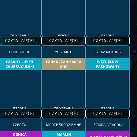
ZWYCZAJNA
EPICKA
RZADKA
CZYTAJ WIĘCEJ
CZYTAJ WIĘCEJ
CZYTAJ WIĘCEJ
CHUBSUGUŁ
YOSEMITE
RZEKA MEKONG
CZARNY LIPIEŃ
CZUKUCZAN SANTA
WĘŻOGŁÓW
CHUBSUGUŁSKI
ANA
PASKOWANY
RZADKA
ZWYCZAJNA
RZADKA
CZYTAJ WIĘCEJ
CZYTAJ WIĘCEJ
CZYTAJ WIĘCEJ
CZEDŻU
MORZE ŚRÓDZIEMNE
JEZIORA PATAGONII
OGNICA
MARLIN
PSTRĄG PATAGOŃSKI