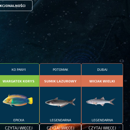
KCJONALNOŚCI
KO PANYI
POTOMAK
DUBAJ
WARGATEK KORYS
SUMIK LAZUROWY
WICIAK WIELKI
EPICKA
LEGENDARNA
LEGENDARNA
CZYTAJ WIĘCEJ
CZYTAJ WIĘCEJ
CZYTAJ WIĘCEJ