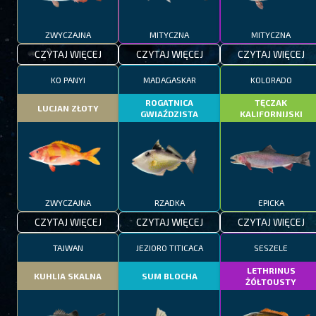
ZWYCZAJNA
MITYCZNA
MITYCZNA
CZYTAJ WIĘCEJ
CZYTAJ WIĘCEJ
CZYTAJ WIĘCEJ
KO PANYI
MADAGASKAR
KOLORADO
ROGATNICA
TĘCZAK
LUCJAN ZŁOTY
GWIAŹDZISTA
KALIFORNIJSKI
ZWYCZAJNA
RZADKA
EPICKA
CZYTAJ WIĘCEJ
CZYTAJ WIĘCEJ
CZYTAJ WIĘCEJ
TAJWAN
JEZIORO TITICACA
SESZELE
LETHRINUS
KUHLIA SKALNA
SUM BLOCHA
ŻÓŁTOUSTY