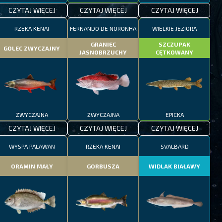
CZYTAJ WIĘCEJ
CZYTAJ WIĘCEJ
CZYTAJ WIĘCEJ
RZEKA KENAI
FERNANDO DE NORONHA
WIELKIE JEZIORA
GRANIEC
SZCZUPAK
GOLEC ZWYCZAJNY
JASNOBRZUCHY
CĘTKOWANY
ZWYCZAJNA
ZWYCZAJNA
EPICKA
CZYTAJ WIĘCEJ
CZYTAJ WIĘCEJ
CZYTAJ WIĘCEJ
WYSPA PALAWAN
RZEKA KENAI
SVALBARD
ORAMIN MAŁY
GORBUSZA
WIDLAK BIAŁAWY