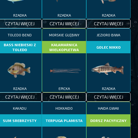
RZADKA
RZADKA
RZADKA
CZYTAJ WIĘCEJ
CZYTAJ WIĘCEJ
CZYTAJ WIĘCEJ
TOLEDO BEND
MORSKIE GŁĘBINY
JEZIORO BIWA
BASS NIEBIESKI Z
KAŁAMARNICA
GOLEC NIKKO
TOLEDO
WIELKOPŁETWA
RZADKA
EPICKA
RZADKA
CZYTAJ WIĘCEJ
CZYTAJ WIĘCEJ
CZYTAJ WIĘCEJ
KAKADU
HOKKAIDO
HAIDA GWAII
SUM SREBRZYSTY
TERPUGA PLAMISTA
DORSZ PACYFICZNY