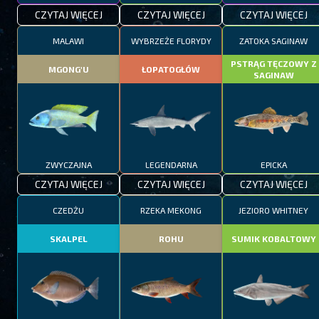
CZYTAJ WIĘCEJ
CZYTAJ WIĘCEJ
CZYTAJ WIĘCEJ
MALAWI
WYBRZEŻE FLORYDY
ZATOKA SAGINAW
PSTRĄG TĘCZOWY Z
MGONG'U
ŁOPATOGŁÓW
SAGINAW
ZWYCZAJNA
LEGENDARNA
EPICKA
CZYTAJ WIĘCEJ
CZYTAJ WIĘCEJ
CZYTAJ WIĘCEJ
CZEDŻU
RZEKA MEKONG
JEZIORO WHITNEY
SKALPEL
ROHU
SUMIK KOBALTOWY