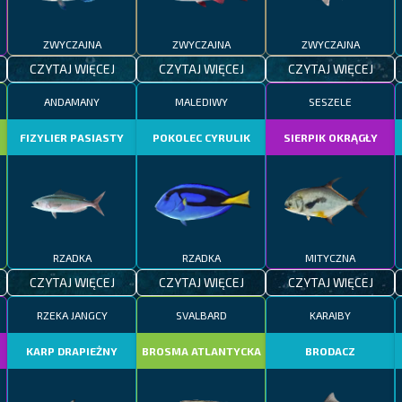
ZWYCZAJNA
ZWYCZAJNA
ZWYCZAJNA
CZYTAJ WIĘCEJ
CZYTAJ WIĘCEJ
CZYTAJ WIĘCEJ
ANDAMANY
MALEDIWY
SESZELE
FIZYLIER PASIASTY
POKOLEC CYRULIK
SIERPIK OKRĄGŁY
RZADKA
RZADKA
MITYCZNA
CZYTAJ WIĘCEJ
CZYTAJ WIĘCEJ
CZYTAJ WIĘCEJ
RZEKA JANGCY
SVALBARD
KARAIBY
KARP DRAPIEŻNY
BROSMA ATLANTYCKA
BRODACZ