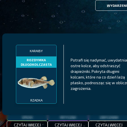
WYDARZEN
FILTRY
KARAIBY
Potrafi się nadymać, uwydatnia
ROZDYMKA
DŁUGOKOLCZASTA
ostre kolce, aby odstraszyć
MALAWI
PÓŁNOCNE FIORDY
WYSPY GALAPAGOS
drapieżniki. Pokryta długimi
kolcami, które na co dzień leżą
BODIAN
PYSZCZAK ZACHODNI
LING
MEKSYKAŃSKI
płasko, podnosząc się w oblicz
zagrożenia.
RZADKA
EPICKA
MITYCZNA
ZWYCZAJNA
CZYTAJ WIĘCEJ
CZYTAJ WIĘCEJ
CZYTAJ WIĘCEJ