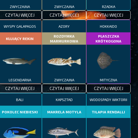
ZWYCZAJNA
ZWYCZAJNA
RZADKA
CZYTAJ WIĘCEJ
CZYTAJ WIĘCEJ
CZYTAJ WIĘCEJ
WYSPY GALAPAGOS
AZORY
HOKKAIDO
ROZDYMKA
PŁASZCZKA
KŁUJĄCY REKIN
MARMURKOWA
KRÓTKOGONA
LEGENDARNA
ZWYCZAJNA
MITYCZNA
CZYTAJ WIĘCEJ
CZYTAJ WIĘCEJ
CZYTAJ WIĘCEJ
BALI
KAPSZTAD
WODOSPADY WIKTORII
POKOLEC NIEBIESKI
MAKRELA MOTYLA
TILAPIA RENDALLI