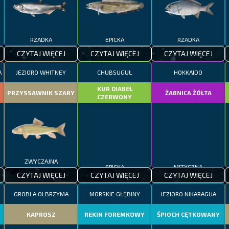
RZADKA
EPICKA
RZADKA
CZYTAJ WIĘCEJ
CZYTAJ WIĘCEJ
CZYTAJ WIĘCEJ
A
JEZIORO WHITNEY
CHUBSUGUŁ
HOKKAIDO
KUR DIABEŁ
PRZYSSAWNIK SZARY
ŻABNICA ŻÓŁTA
CZERWONY
ZWYCZAJNA
EPICKA
MITYCZNA
CZYTAJ WIĘCEJ
CZYTAJ WIĘCEJ
CZYTAJ WIĘCEJ
GROBLA OLBRZYMA
MORSKIE GŁĘBINY
JEZIORO NIKARAGUA
KAPROSZ
REKIN FOREMKOWY
ŚPIOCH CĘTKOWANY