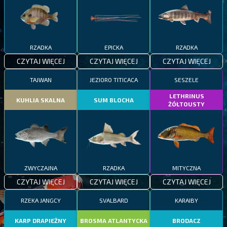
RZADKA
EPICKA
RZADKA
CZYTAJ WIĘCEJ
CZYTAJ WIĘCEJ
CZYTAJ WIĘCEJ
TAJWAN
JEZIORO TITICACA
SESZELE
LETHRINUS
KUHLIA SKALNA
SUM BLOCHA
ŻÓŁTOUSTY
ZWYCZAJNA
RZADKA
MITYCZNA
CZYTAJ WIĘCEJ
CZYTAJ WIĘCEJ
CZYTAJ WIĘCEJ
RZEKA JANGCY
SVALBARD
KARAIBY
KARP DRAPIEŻNY
BROSMA ATLANTYCKA
BRODACZ