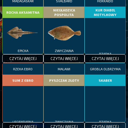
MADAGASKAR
SVALBARD
HOKKAIDO
NIEGŁADZICA
KUR DIABEŁ
ROCHA AKSAMITNA
POSPOLITA
MOTYLKOWY
EPICKA
ZWYCZAJNA
RZADKA
CZYTAJ WIĘCEJ
CZYTAJ WIĘCEJ
CZYTAJ WIĘCEJ
RZEKA EBRO
MALAWI
GROBLA OLBRZYMA
SUM Z EBRO
PYSZCZAK ZŁOTY
SKABER
LEGENDARNA
ZWYCZAJNA
RZADKA
CZYTAJ WIĘCEJ
CZYTAJ WIĘCEJ
CZYTAJ WIĘCEJ