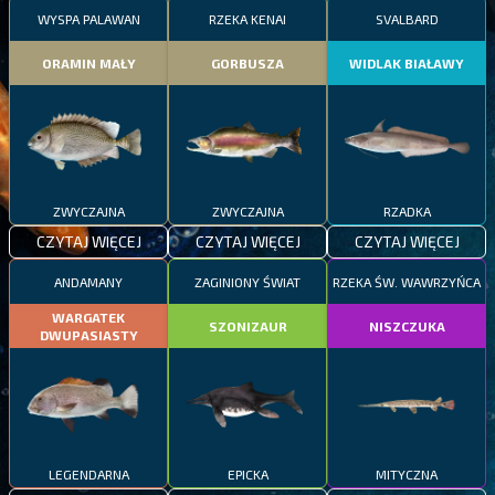
WYSPA PALAWAN
RZEKA KENAI
SVALBARD
ORAMIN MAŁY
GORBUSZA
WIDLAK BIAŁAWY
ZWYCZAJNA
ZWYCZAJNA
RZADKA
CZYTAJ WIĘCEJ
CZYTAJ WIĘCEJ
CZYTAJ WIĘCEJ
ANDAMANY
ZAGINIONY ŚWIAT
RZEKA ŚW. WAWRZYŃCA
WARGATEK
SZONIZAUR
NISZCZUKA
DWUPASIASTY
LEGENDARNA
EPICKA
MITYCZNA