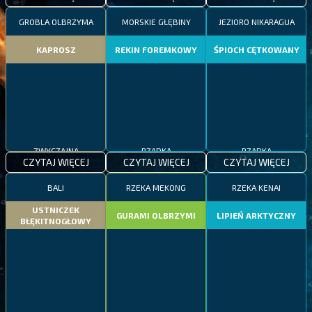
GROBLA OLBRZYMA
MORSKIE GŁĘBINY
JEZIORO NIKARAGUA
KAPROSZ
REKIN FOREMKOWY
ŚPIOCH CĘTKOWANY
ZWYCZAJNA
RZADKA
RZADKA
CZYTAJ WIĘCEJ
CZYTAJ WIĘCEJ
CZYTAJ WIĘCEJ
BALI
RZEKA MEKONG
RZEKA KENAI
USTNICZEK
GURAMI OLBRZYMI
LIPIEŃ ARKTYCZNY
BŁĘKITNOGŁOWY
ZWYCZAJNA
EPICKA
RZADKA