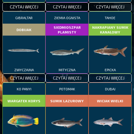
CZYTAJ WIĘCEJ
CZYTAJ WIĘCEJ
CZYTAJ WIĘCEJ
GIBRALTAR
ZIEMIA OGNISTA
TAHOE
SIEDMIOSZPAR
NAKRAPIANY SUMIK
DOBIJAK
PLAMISTY
KANAŁOWY
ZWYCZAJNA
MITYCZNA
EPICKA
CZYTAJ WIĘCEJ
CZYTAJ WIĘCEJ
CZYTAJ WIĘCEJ
KO PANYI
POTOMAK
DUBAJ
WARGATEK KORYS
SUMIK LAZUROWY
WICIAK WIELKI