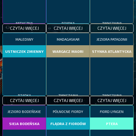
MITYCZNA
RZADKA
ZWYCZAJNA
CZYTAJ WIĘCEJ
CZYTAJ WIĘCEJ
CZYTAJ WIĘCEJ
MALEDIWY
MADAGASKAR
JEZIORA PATAGONII
USTNICZEK ZMIENNY
WARGACZ MAORI
STYNKA ATLANTYCKA
RZADKA
ZWYCZAJNA
ZWYCZAJNA
CZYTAJ WIĘCEJ
CZYTAJ WIĘCEJ
CZYTAJ WIĘCEJ
JEZIORO BODEŃSKIE
PÓŁNOCNE FIORDY
FIORD LYNGEN
SIEJA BODEŃSKA
FLĄDRA Z FIORDÓW
PTERA