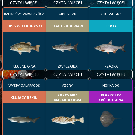
CZYTAJ WIĘCEJ
CZYTAJ WIĘCEJ
CZYTAJ WIĘCEJ
RZEKA ŚW. WAWRZYŃCA
GIBRALTAR
CHUBSUGUŁ
BASS WIELKOPYSKI
CEFAL GRUBOWARGI
CERTA
LEGENDARNA
ZWYCZAJNA
RZADKA
CZYTAJ WIĘCEJ
CZYTAJ WIĘCEJ
CZYTAJ WIĘCEJ
WYSPY GALAPAGOS
AZORY
HOKKAIDO
ROZDYMKA
PŁASZCZKA
KŁUJĄCY REKIN
MARMURKOWA
KRÓTKOGONA