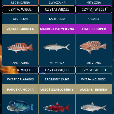
LEGENDARNA
ZWYCZAJNA
MITYCZNA
CZYTAJ WIĘCEJ
CZYTAJ WIĘCEJ
CZYTAJ WIĘCEJ
GIBRALTAR
KALIFORNIA
KARAIBY
ZĘBACZ CABRILLA
MAKRELA PACYFICZNA
TIGER GROUPER
ZWYCZAJNA
MITYCZNA
MITYCZNA
CZYTAJ WIĘCEJ
CZYTAJ WIĘCEJ
CZYTAJ WIĘCEJ
WYSPY GALAPAGOS
ZAGINIONY ŚWIAT
WYSPA WOLNOŚCI
PAROTKA MODRA
ŁOSOŚ SZABLOZĘBNY
ALOZA NIEBIESKA