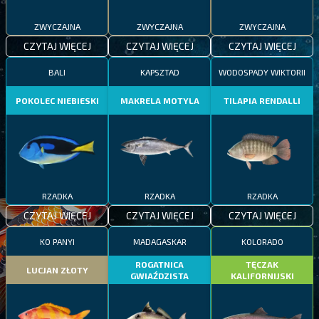
ZWYCZAJNA
ZWYCZAJNA
ZWYCZAJNA
CZYTAJ WIĘCEJ
CZYTAJ WIĘCEJ
CZYTAJ WIĘCEJ
BALI
KAPSZTAD
WODOSPADY WIKTORII
POKOLEC NIEBIESKI
MAKRELA MOTYLA
TILAPIA RENDALLI
RZADKA
RZADKA
RZADKA
CZYTAJ WIĘCEJ
CZYTAJ WIĘCEJ
CZYTAJ WIĘCEJ
KO PANYI
MADAGASKAR
KOLORADO
ROGATNICA
TĘCZAK
LUCJAN ZŁOTY
GWIAŹDZISTA
KALIFORNIJSKI