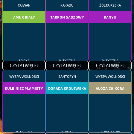
TAJWAN
KAKADU
ŻÓŁTA RZEKA
AMUR BIAŁY
TARPON SADZOWY
KANYU
EPICKA
MITYCZNA
MITYCZNA
CZYTAJ WIĘCEJ
CZYTAJ WIĘCEJ
CZYTAJ WIĘCEJ
WYSPA WOLNOŚCI
SANTORYN
WYSPA WOLNOŚCI
KULBINIEC PLAMISTY
DORADA KRÓLEWSKA
ALOZA CHIKORA
MITYCZNA
RZADKA
ZWYCZAJNA