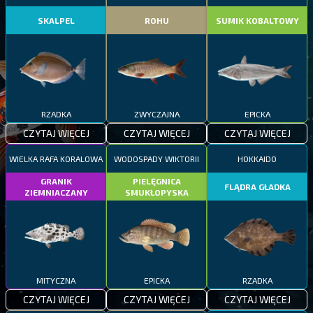
SKALPEL
ROHU
SUMIK KOBALTOWY
RZADKA
ZWYCZAJNA
EPICKA
CZYTAJ WIĘCEJ
CZYTAJ WIĘCEJ
CZYTAJ WIĘCEJ
WIELKA RAFA KORALOWA
WODOSPADY WIKTORII
HOKKAIDO
GRANIK
PIELĘGNICA
FLĄDRA GŁADKA
ZIEMNIACZANY
SMUKŁOPYSKA
MITYCZNA
EPICKA
RZADKA
CZYTAJ WIĘCEJ
CZYTAJ WIĘCEJ
CZYTAJ WIĘCEJ