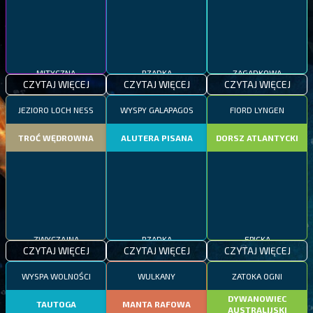
MITYCZNA
RZADKA
ZAGADKOWA
CZYTAJ WIĘCEJ
CZYTAJ WIĘCEJ
CZYTAJ WIĘCEJ
JEZIORO LOCH NESS
WYSPY GALAPAGOS
FIORD LYNGEN
TROĆ WĘDROWNA
ALUTERA PISANA
DORSZ ATLANTYCKI
ZWYCZAJNA
RZADKA
EPICKA
CZYTAJ WIĘCEJ
CZYTAJ WIĘCEJ
CZYTAJ WIĘCEJ
WYSPA WOLNOŚCI
WULKANY
ZATOKA OGNI
DYWANOWIEC
TAUTOGA
MANTA RAFOWA
AUSTRALIJSKI