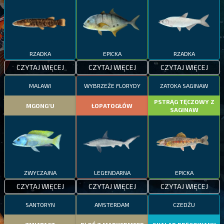
RZADKA
EPICKA
RZADKA
CZYTAJ WIĘCEJ
CZYTAJ WIĘCEJ
CZYTAJ WIĘCEJ
MALAWI
WYBRZEŻE FLORYDY
ZATOKA SAGINAW
PSTRĄG TĘCZOWY Z
MGONG'U
ŁOPATOGŁÓW
SAGINAW
ZWYCZAJNA
LEGENDARNA
EPICKA
CZYTAJ WIĘCEJ
CZYTAJ WIĘCEJ
CZYTAJ WIĘCEJ
SANTORYN
AMSTERDAM
CZEDŻU