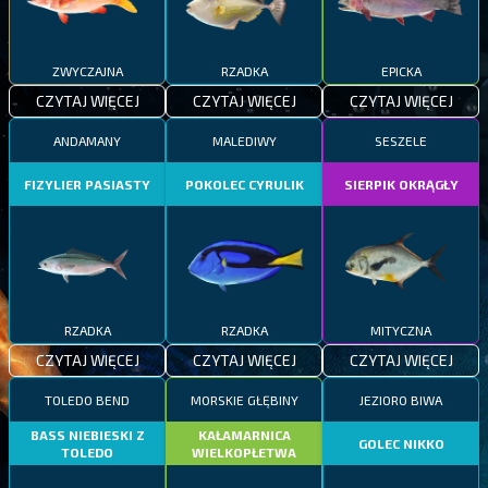
ZWYCZAJNA
RZADKA
EPICKA
CZYTAJ WIĘCEJ
CZYTAJ WIĘCEJ
CZYTAJ WIĘCEJ
ANDAMANY
MALEDIWY
SESZELE
FIZYLIER PASIASTY
POKOLEC CYRULIK
SIERPIK OKRĄGŁY
RZADKA
RZADKA
MITYCZNA
CZYTAJ WIĘCEJ
CZYTAJ WIĘCEJ
CZYTAJ WIĘCEJ
TOLEDO BEND
MORSKIE GŁĘBINY
JEZIORO BIWA
BASS NIEBIESKI Z
KAŁAMARNICA
GOLEC NIKKO
TOLEDO
WIELKOPŁETWA