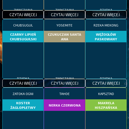
ZWYCZAJNA
ZWYCZAJNA
RZADKA
CZYTAJ WIĘCEJ
CZYTAJ WIĘCEJ
CZYTAJ WIĘCEJ
CHUBSUGUŁ
YOSEMITE
RZEKA MEKONG
CZARNY LIPIEŃ
CZUKUCZAN SANTA
WĘŻOGŁÓW
CHUBSUGUŁSKI
ANA
PASKOWANY
RZADKA
ZWYCZAJNA
RZADKA
CZYTAJ WIĘCEJ
CZYTAJ WIĘCEJ
CZYTAJ WIĘCEJ
ZATOKA OGNI
TAHOE
KAPSZTAD
KOSTER
MAKRELA
NERKA CZERWONA
ŻAGLOPŁETWY
HISZPAŃSKA