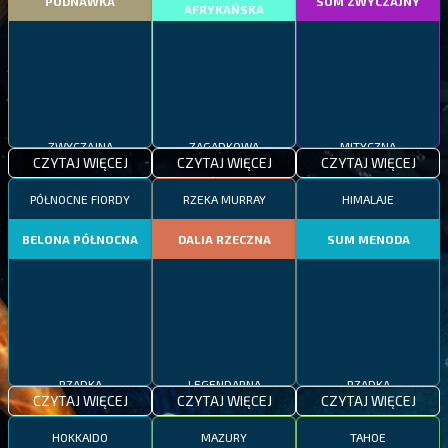
PODNAWKA
SUM ZWYCZAJNY
AFRYKAŃSKA
ZWYCZAJNA
ZAGADKOWA
MITYCZNA
CZYTAJ WIĘCEJ
CZYTAJ WIĘCEJ
CZYTAJ WIĘCEJ
PÓŁNOCNE FIORDY
RZEKA MURRAY
HIMALAJE
BELONA PÓŁNOCNA
DALIA RZECZNA
SUM MENODA
RZADKA
LEGENDARNA
RZADKA
CZYTAJ WIĘCEJ
CZYTAJ WIĘCEJ
CZYTAJ WIĘCEJ
HOKKAIDO
MAZURY
TAHOE