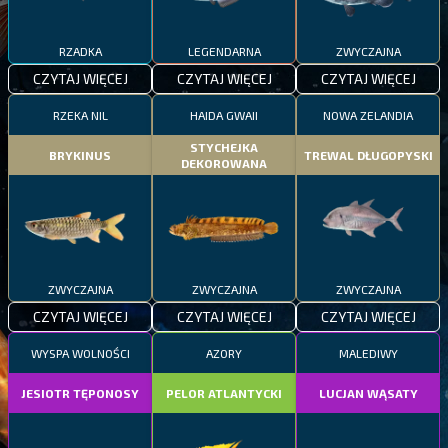
RZADKA
LEGENDARNA
ZWYCZAJNA
CZYTAJ WIĘCEJ
CZYTAJ WIĘCEJ
CZYTAJ WIĘCEJ
RZEKA NIL
HAIDA GWAII
NOWA ZELANDIA
STYCHEJKA
BRYKINUS
TREWAL DŁUGOPYSKI
DEKOROWANA
ZWYCZAJNA
ZWYCZAJNA
ZWYCZAJNA
CZYTAJ WIĘCEJ
CZYTAJ WIĘCEJ
CZYTAJ WIĘCEJ
WYSPA WOLNOŚCI
AZORY
MALEDIWY
JESIOTR TĘPONOSY
PELOR ATLANTYCKI
LUCJAN WĄSATY