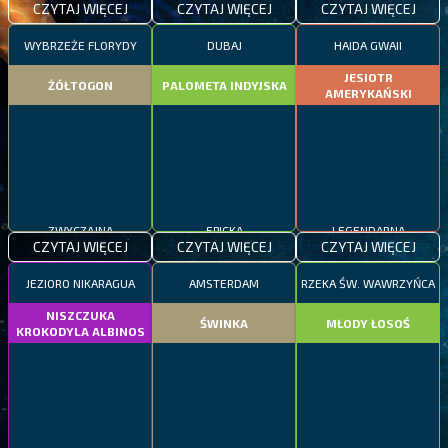
CZYTAJ WIĘCEJ
CZYTAJ WIĘCEJ
CZYTAJ WIĘCEJ
WYBRZEŻE FLORYDY
DUBAJ
HAIDA GWAII
JESIOTR
ŻÓŁTOGON
PALOMETA INDYJSKA
AMERYKAŃSKI
ZWYCZAJNA
EPICKA
LEGENDARNA
CZYTAJ WIĘCEJ
CZYTAJ WIĘCEJ
CZYTAJ WIĘCEJ
JEZIORO NIKARAGUA
AMSTERDAM
RZEKA ŚW. WAWRZYŃCA
NISZCZUKA
ŚWINKA
MŁODY ŁOSOŚ
KROKODYLA ALBINOS