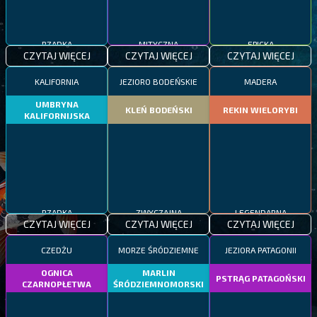
RZADKA
MITYCZNA
EPICKA
CZYTAJ WIĘCEJ
CZYTAJ WIĘCEJ
CZYTAJ WIĘCEJ
KALIFORNIA
JEZIORO BODEŃSKIE
MADERA
UMBRYNA
KLEŃ BODEŃSKI
REKIN WIELORYBI
KALIFORNIJSKA
RZADKA
ZWYCZAJNA
LEGENDARNA
CZYTAJ WIĘCEJ
CZYTAJ WIĘCEJ
CZYTAJ WIĘCEJ
CZEDŻU
MORZE ŚRÓDZIEMNE
JEZIORA PATAGONII
OGNICA
MARLIN
PSTRĄG PATAGOŃSKI
CZARNOPŁETWA
ŚRÓDZIEMNOMORSKI