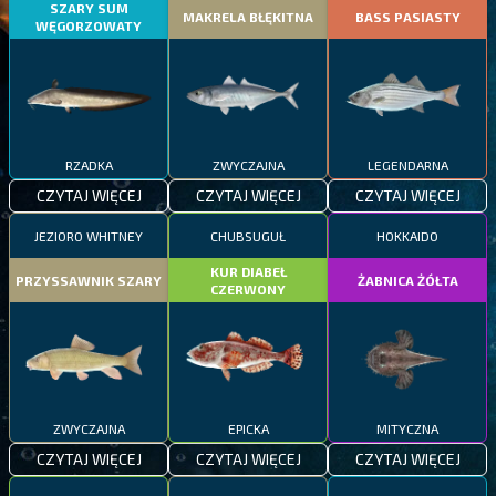
SZARY SUM
MAKRELA BŁĘKITNA
BASS PASIASTY
WĘGORZOWATY
RZADKA
ZWYCZAJNA
LEGENDARNA
CZYTAJ WIĘCEJ
CZYTAJ WIĘCEJ
CZYTAJ WIĘCEJ
JEZIORO WHITNEY
CHUBSUGUŁ
HOKKAIDO
KUR DIABEŁ
PRZYSSAWNIK SZARY
ŻABNICA ŻÓŁTA
CZERWONY
ZWYCZAJNA
EPICKA
MITYCZNA
CZYTAJ WIĘCEJ
CZYTAJ WIĘCEJ
CZYTAJ WIĘCEJ