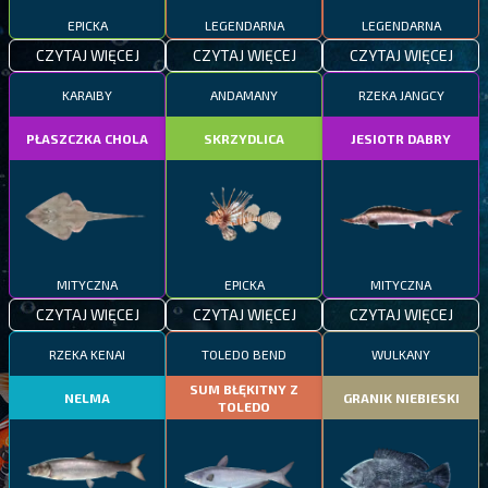
EPICKA
LEGENDARNA
LEGENDARNA
CZYTAJ WIĘCEJ
CZYTAJ WIĘCEJ
CZYTAJ WIĘCEJ
KARAIBY
ANDAMANY
RZEKA JANGCY
PŁASZCZKA CHOLA
SKRZYDLICA
JESIOTR DABRY
MITYCZNA
EPICKA
MITYCZNA
CZYTAJ WIĘCEJ
CZYTAJ WIĘCEJ
CZYTAJ WIĘCEJ
RZEKA KENAI
TOLEDO BEND
WULKANY
SUM BŁĘKITNY Z
NELMA
GRANIK NIEBIESKI
TOLEDO