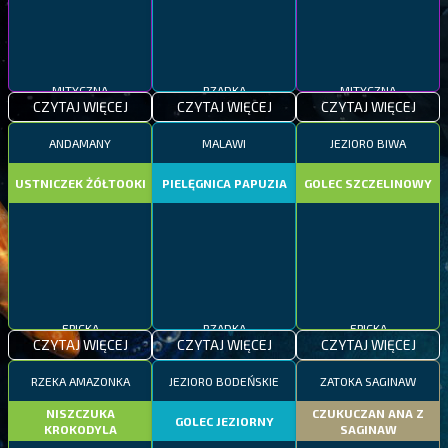
MITYCZNA
RZADKA
MITYCZNA
CZYTAJ WIĘCEJ
CZYTAJ WIĘCEJ
CZYTAJ WIĘCEJ
ANDAMANY
MALAWI
JEZIORO BIWA
USTNICZEK ŻÓŁTOOKI
PIELĘGNICA PAPUZIA
GOLEC SZCZELINOWY
EPICKA
RZADKA
EPICKA
CZYTAJ WIĘCEJ
CZYTAJ WIĘCEJ
CZYTAJ WIĘCEJ
RZEKA AMAZONKA
JEZIORO BODEŃSKIE
ZATOKA SAGINAW
NISZCZUKA
CZUKUCZAN ANA Z
GOLEC JEZIORNY
KROKODYLA
SAGINAW