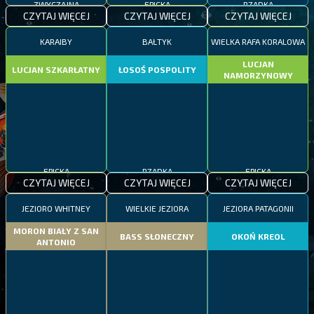
CZYTAJ WIĘCEJ
CZYTAJ WIĘCEJ
CZYTAJ WIĘCEJ
KARAIBY
BAŁTYK
WIELKA RAFA KORALOWA
LUCJAN
LUCJAN SZKARŁATNY
ŁOSOŚ POSPOLITY
NAMORZYNOWY
EPICKA
RZADKA
EPICKA
CZYTAJ WIĘCEJ
CZYTAJ WIĘCEJ
CZYTAJ WIĘCEJ
JEZIORO WHITNEY
WIELKIE JEZIORA
JEZIORA PATAGONII
MORON BIAŁY Z SAN
BASS SŁONECZNY
OKOŃ KREOL
ANTONIO