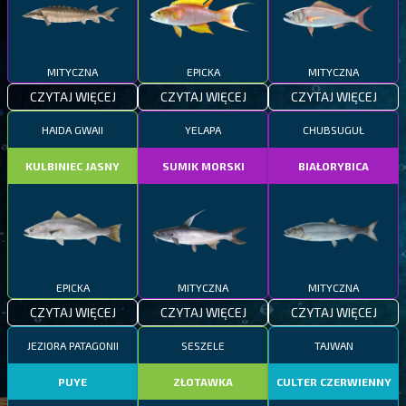
MITYCZNA
EPICKA
MITYCZNA
CZYTAJ WIĘCEJ
CZYTAJ WIĘCEJ
CZYTAJ WIĘCEJ
HAIDA GWAII
YELAPA
CHUBSUGUŁ
KULBINIEC JASNY
SUMIK MORSKI
BIAŁORYBICA
EPICKA
MITYCZNA
MITYCZNA
CZYTAJ WIĘCEJ
CZYTAJ WIĘCEJ
CZYTAJ WIĘCEJ
JEZIORA PATAGONII
SESZELE
TAJWAN
PUYE
ZŁOTAWKA
CULTER CZERWIENNY