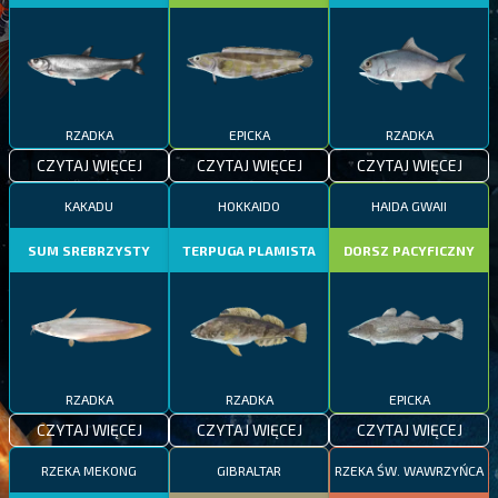
RZADKA
EPICKA
RZADKA
CZYTAJ WIĘCEJ
CZYTAJ WIĘCEJ
CZYTAJ WIĘCEJ
KAKADU
HOKKAIDO
HAIDA GWAII
SUM SREBRZYSTY
TERPUGA PLAMISTA
DORSZ PACYFICZNY
RZADKA
RZADKA
EPICKA
CZYTAJ WIĘCEJ
CZYTAJ WIĘCEJ
CZYTAJ WIĘCEJ
RZEKA MEKONG
GIBRALTAR
RZEKA ŚW. WAWRZYŃCA