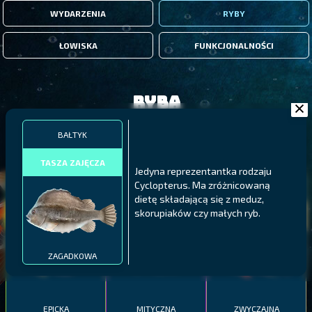
WYDARZENIA
RYBY
ŁOWISKA
FUNKCJONALNOŚCI
Ryba
BAŁTYK
FILTRY
TASZA ZAJĘCZA
Jedyna reprezentantka rodzaju
Cyclopterus. Ma zróżnicowaną
MALAWI
PÓŁNOCNE FIORDY
WYSPY GALAPAGOS
dietę składającą się z meduz,
BODIAN
skorupiaków czy małych ryb.
PYSZCZAK ZACHODNI
LING
MEKSYKAŃSKI
ZAGADKOWA
EPICKA
MITYCZNA
ZWYCZAJNA