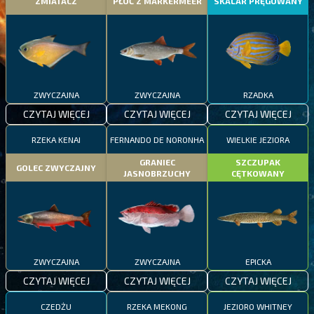
ZMIATACZ
PŁOĆ Z MARKERMEER
SKALAR PRĘGOWANY
ZWYCZAJNA
ZWYCZAJNA
RZADKA
CZYTAJ WIĘCEJ
CZYTAJ WIĘCEJ
CZYTAJ WIĘCEJ
RZEKA KENAI
FERNANDO DE NORONHA
WIELKIE JEZIORA
GRANIEC
SZCZUPAK
GOLEC ZWYCZAJNY
JASNOBRZUCHY
CĘTKOWANY
ZWYCZAJNA
ZWYCZAJNA
EPICKA
CZYTAJ WIĘCEJ
CZYTAJ WIĘCEJ
CZYTAJ WIĘCEJ
CZEDŻU
RZEKA MEKONG
JEZIORO WHITNEY