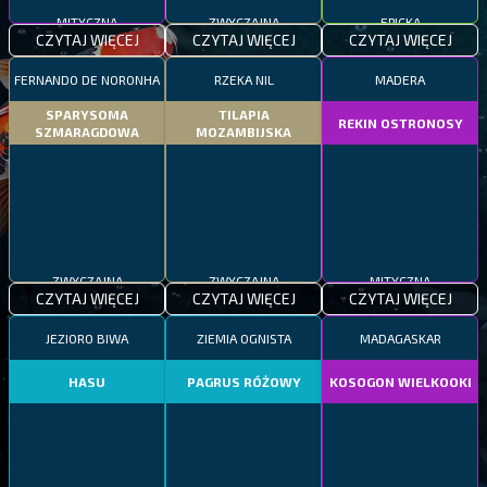
MITYCZNA
ZWYCZAJNA
EPICKA
CZYTAJ WIĘCEJ
CZYTAJ WIĘCEJ
CZYTAJ WIĘCEJ
FERNANDO DE NORONHA
RZEKA NIL
MADERA
SPARYSOMA
TILAPIA
REKIN OSTRONOSY
SZMARAGDOWA
MOZAMBIJSKA
ZWYCZAJNA
ZWYCZAJNA
MITYCZNA
CZYTAJ WIĘCEJ
CZYTAJ WIĘCEJ
CZYTAJ WIĘCEJ
JEZIORO BIWA
ZIEMIA OGNISTA
MADAGASKAR
HASU
PAGRUS RÓŻOWY
KOSOGON WIELKOOKI