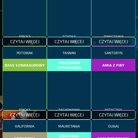
EPICKA
RZADKA
ZWYCZAJNA
CZYTAJ WIĘCEJ
CZYTAJ WIĘCEJ
CZYTAJ WIĘCEJ
POTOMAK
TAJWAN
SANTORYN
PIELĘGNICA
BASS SZMARAGDOWY
AMIA Z FIRY
CYTRUSOWA
EPICKA
ZAGADKOWA
MITYCZNA
CZYTAJ WIĘCEJ
CZYTAJ WIĘCEJ
CZYTAJ WIĘCEJ
KALIFORNIA
MAURETANIA
DUNAJ
KORYFENA