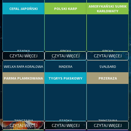
AMERYKAŃSKI SUMIK
CEFAL JAPOŃSKI
POLSKI KARP
KARŁOWATY
RZADKA
EPICKA
EPICKA
CZYTAJ WIĘCEJ
CZYTAJ WIĘCEJ
CZYTAJ WIĘCEJ
WIELKA RAFA KORALOWA
MADERA
SVALBARD
PARMA PLAMKOWANA
TYGRYS PIASKOWY
PRZERAZA
ZWYCZAJNA
RZADKA
ZWYCZAJNA
CZYTAJ WIĘCEJ
CZYTAJ WIĘCEJ
CZYTAJ WIĘCEJ