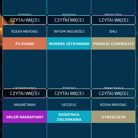
RZADKA
RZADKA
MITYCZNA
CZYTAJ WIĘCEJ
CZYTAJ WIĘCEJ
CZYTAJ WIĘCEJ
RZEKA MEKONG
WYSPA WOLNOŚCI
BALI
PA KUANE
MURENA CĘTKOWANA
POKOLEC CZARNOLICY
LEGENDARNA
RZADKA
ZWYCZAJNA
CZYTAJ WIĘCEJ
CZYTAJ WIĘCEJ
CZYTAJ WIĘCEJ
MAURETANIA
SESZELE
RZEKA MEKONG
ROGATNICA
ORLEŃ NAKRAPIANY
STRZELCZYK
ZIELONKAWA