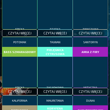
EPICKA
RZADKA
ZWYCZAJNA
CZYTAJ WIĘCEJ
CZYTAJ WIĘCEJ
CZYTAJ WIĘCEJ
POTOMAK
TAJWAN
SANTORYN
PIELĘGNICA
BASS SZMARAGDOWY
AMIA Z FIRY
CYTRUSOWA
EPICKA
ZAGADKOWA
MITYCZNA
CZYTAJ WIĘCEJ
CZYTAJ WIĘCEJ
CZYTAJ WIĘCEJ
KALIFORNIA
MAURETANIA
DUNAJ
KORYFENA