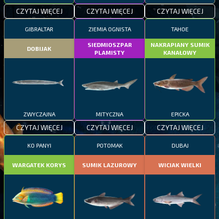
CZYTAJ WIĘCEJ
CZYTAJ WIĘCEJ
CZYTAJ WIĘCEJ
GIBRALTAR
ZIEMIA OGNISTA
TAHOE
SIEDMIOSZPAR
NAKRAPIANY SUMIK
DOBIJAK
PLAMISTY
KANAŁOWY
ZWYCZAJNA
MITYCZNA
EPICKA
CZYTAJ WIĘCEJ
CZYTAJ WIĘCEJ
CZYTAJ WIĘCEJ
KO PANYI
POTOMAK
DUBAJ
WARGATEK KORYS
SUMIK LAZUROWY
WICIAK WIELKI