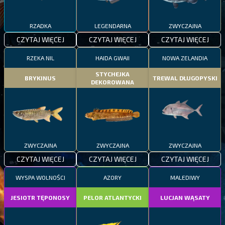
RZADKA
LEGENDARNA
ZWYCZAJNA
CZYTAJ WIĘCEJ
CZYTAJ WIĘCEJ
CZYTAJ WIĘCEJ
RZEKA NIL
HAIDA GWAII
NOWA ZELANDIA
STYCHEJKA
BRYKINUS
TREWAL DŁUGOPYSKI
DEKOROWANA
ZWYCZAJNA
ZWYCZAJNA
ZWYCZAJNA
CZYTAJ WIĘCEJ
CZYTAJ WIĘCEJ
CZYTAJ WIĘCEJ
WYSPA WOLNOŚCI
AZORY
MALEDIWY
JESIOTR TĘPONOSY
PELOR ATLANTYCKI
LUCJAN WĄSATY