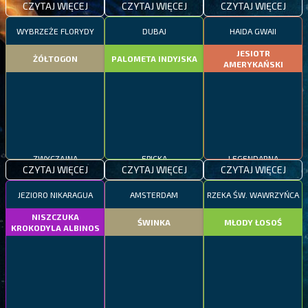
CZYTAJ WIĘCEJ
CZYTAJ WIĘCEJ
CZYTAJ WIĘCEJ
WYBRZEŻE FLORYDY
DUBAJ
HAIDA GWAII
JESIOTR
ŻÓŁTOGON
PALOMETA INDYJSKA
AMERYKAŃSKI
ZWYCZAJNA
EPICKA
LEGENDARNA
CZYTAJ WIĘCEJ
CZYTAJ WIĘCEJ
CZYTAJ WIĘCEJ
JEZIORO NIKARAGUA
AMSTERDAM
RZEKA ŚW. WAWRZYŃCA
NISZCZUKA
ŚWINKA
MŁODY ŁOSOŚ
KROKODYLA ALBINOS