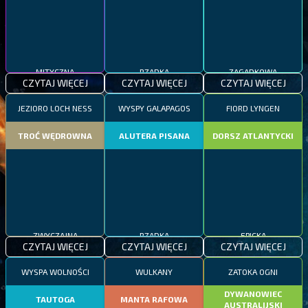
MITYCZNA
RZADKA
ZAGADKOWA
CZYTAJ WIĘCEJ
CZYTAJ WIĘCEJ
CZYTAJ WIĘCEJ
JEZIORO LOCH NESS
WYSPY GALAPAGOS
FIORD LYNGEN
TROĆ WĘDROWNA
ALUTERA PISANA
DORSZ ATLANTYCKI
ZWYCZAJNA
RZADKA
EPICKA
CZYTAJ WIĘCEJ
CZYTAJ WIĘCEJ
CZYTAJ WIĘCEJ
WYSPA WOLNOŚCI
WULKANY
ZATOKA OGNI
DYWANOWIEC
TAUTOGA
MANTA RAFOWA
AUSTRALIJSKI