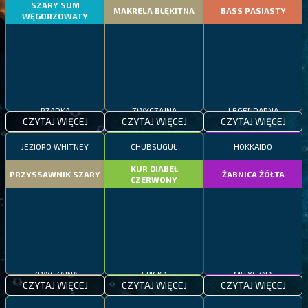
SZARY SUM
MAKRELA BŁĘKITNA
BASS PASIASTY
WĘGORZOWATY
RZADKA
ZWYCZAJNA
LEGENDARNA
CZYTAJ WIĘCEJ
CZYTAJ WIĘCEJ
CZYTAJ WIĘCEJ
JEZIORO WHITNEY
CHUBSUGUŁ
HOKKAIDO
KUR DIABEŁ
PRZYSSAWNIK SZARY
ŻABNICA ŻÓŁTA
CZERWONY
ZWYCZAJNA
EPICKA
MITYCZNA
CZYTAJ WIĘCEJ
CZYTAJ WIĘCEJ
CZYTAJ WIĘCEJ