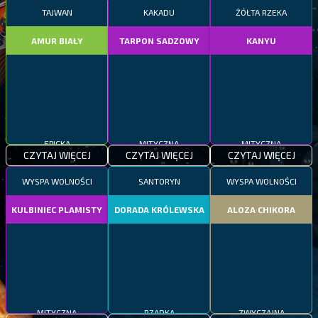
TAJWAN
KAKADU
ŻÓŁTA RZEKA
AMUR BIAŁY
TARPON SADZOWY
KANYU
EPICKA
MITYCZNA
MITYCZNA
CZYTAJ WIĘCEJ
CZYTAJ WIĘCEJ
CZYTAJ WIĘCEJ
WYSPA WOLNOŚCI
SANTORYN
WYSPA WOLNOŚCI
KULBINIEC PLAMISTY
DORADA KRÓLEWSKA
ALOZA CHIKORA
RZADKA
ZWYCZAJNA
MITYCZNA