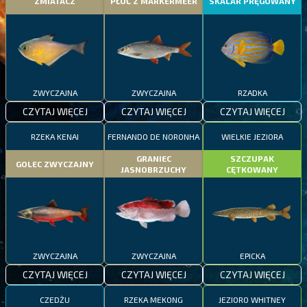
ZMIATACZ
PŁOĆ Z MARKERMEER
SKALAR PRĘGOWANY
ZWYCZAJNA
ZWYCZAJNA
RZADKA
CZYTAJ WIĘCEJ
CZYTAJ WIĘCEJ
CZYTAJ WIĘCEJ
RZEKA KENAI
FERNANDO DE NORONHA
WIELKIE JEZIORA
GRANIEC
SZCZUPAK
GOLEC ZWYCZAJNY
JASNOBRZUCHY
CĘTKOWANY
ZWYCZAJNA
ZWYCZAJNA
EPICKA
CZYTAJ WIĘCEJ
CZYTAJ WIĘCEJ
CZYTAJ WIĘCEJ
CZEDŻU
RZEKA MEKONG
JEZIORO WHITNEY