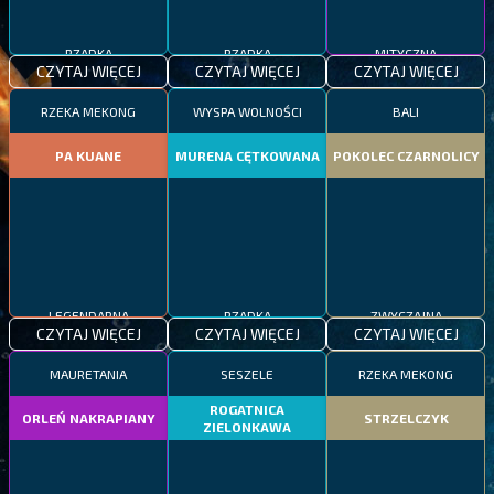
RZADKA
RZADKA
MITYCZNA
CZYTAJ WIĘCEJ
CZYTAJ WIĘCEJ
CZYTAJ WIĘCEJ
RZEKA MEKONG
WYSPA WOLNOŚCI
BALI
PA KUANE
MURENA CĘTKOWANA
POKOLEC CZARNOLICY
LEGENDARNA
RZADKA
ZWYCZAJNA
CZYTAJ WIĘCEJ
CZYTAJ WIĘCEJ
CZYTAJ WIĘCEJ
MAURETANIA
SESZELE
RZEKA MEKONG
ROGATNICA
ORLEŃ NAKRAPIANY
STRZELCZYK
ZIELONKAWA