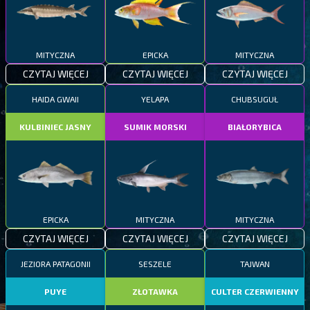
MITYCZNA
EPICKA
MITYCZNA
CZYTAJ WIĘCEJ
CZYTAJ WIĘCEJ
CZYTAJ WIĘCEJ
HAIDA GWAII
YELAPA
CHUBSUGUŁ
KULBINIEC JASNY
SUMIK MORSKI
BIAŁORYBICA
EPICKA
MITYCZNA
MITYCZNA
CZYTAJ WIĘCEJ
CZYTAJ WIĘCEJ
CZYTAJ WIĘCEJ
JEZIORA PATAGONII
SESZELE
TAJWAN
PUYE
ZŁOTAWKA
CULTER CZERWIENNY