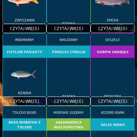
ZWYCZAJNA
RZADKA
EPICKA
CZYTAJ WIĘCEJ
CZYTAJ WIĘCEJ
CZYTAJ WIĘCEJ
ANDAMANY
MALEDIWY
SESZELE
FIZYLIER PASIASTY
POKOLEC CYRULIK
SIERPIK OKRĄGŁY
RZADKA
RZADKA
MITYCZNA
CZYTAJ WIĘCEJ
CZYTAJ WIĘCEJ
CZYTAJ WIĘCEJ
TOLEDO BEND
MORSKIE GŁĘBINY
JEZIORO BIWA
BASS NIEBIESKI Z
KAŁAMARNICA
GOLEC NIKKO
TOLEDO
WIELKOPŁETWA