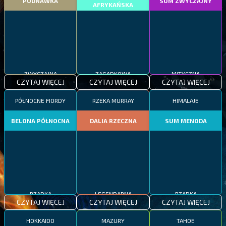
PODNAWKA
SUM ZWYCZAJNY
AFRYKAŃSKA
ZWYCZAJNA
ZAGADKOWA
MITYCZNA
CZYTAJ WIĘCEJ
CZYTAJ WIĘCEJ
CZYTAJ WIĘCEJ
PÓŁNOCNE FIORDY
RZEKA MURRAY
HIMALAJE
BELONA PÓŁNOCNA
DALIA RZECZNA
SUM MENODA
RZADKA
LEGENDARNA
RZADKA
CZYTAJ WIĘCEJ
CZYTAJ WIĘCEJ
CZYTAJ WIĘCEJ
HOKKAIDO
MAZURY
TAHOE