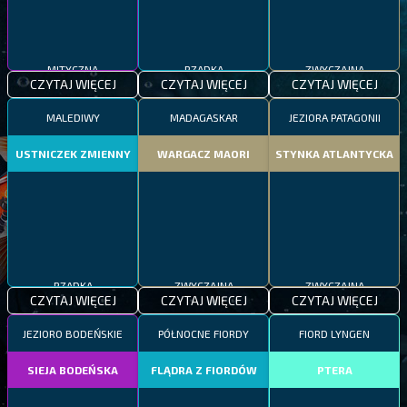
MITYCZNA
RZADKA
ZWYCZAJNA
CZYTAJ WIĘCEJ
CZYTAJ WIĘCEJ
CZYTAJ WIĘCEJ
MALEDIWY
MADAGASKAR
JEZIORA PATAGONII
USTNICZEK ZMIENNY
WARGACZ MAORI
STYNKA ATLANTYCKA
RZADKA
ZWYCZAJNA
ZWYCZAJNA
CZYTAJ WIĘCEJ
CZYTAJ WIĘCEJ
CZYTAJ WIĘCEJ
JEZIORO BODEŃSKIE
PÓŁNOCNE FIORDY
FIORD LYNGEN
SIEJA BODEŃSKA
FLĄDRA Z FIORDÓW
PTERA