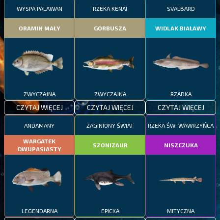
WYSPA PALAWAN
RZEKA KENAI
SVALBARD
ORAMIN MAŁY
GORBUSZA
WIDLAK BIAŁAWY
ZWYCZAJNA
ZWYCZAJNA
RZADKA
CZYTAJ WIĘCEJ
CZYTAJ WIĘCEJ
CZYTAJ WIĘCEJ
ANDAMANY
ZAGINIONY ŚWIAT
RZEKA ŚW. WAWRZYŃCA
WARGATEK
SZONIZAUR
NISZCZUKA
DWUPASIASTY
LEGENDARNA
EPICKA
MITYCZNA