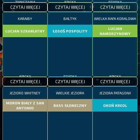
ZWYCZAJNA
EPICKA
RZADKA
CZYTAJ WIĘCEJ
CZYTAJ WIĘCEJ
CZYTAJ WIĘCEJ
KARAIBY
BAŁTYK
WIELKA RAFA KORALOWA
LUCJAN
LUCJAN SZKARŁATNY
ŁOSOŚ POSPOLITY
NAMORZYNOWY
EPICKA
RZADKA
EPICKA
CZYTAJ WIĘCEJ
CZYTAJ WIĘCEJ
CZYTAJ WIĘCEJ
JEZIORO WHITNEY
WIELKIE JEZIORA
JEZIORA PATAGONII
MORON BIAŁY Z SAN
BASS SŁONECZNY
OKOŃ KREOL
ANTONIO