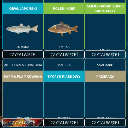
AMERYKAŃSKI SUMIK
CEFAL JAPOŃSKI
POLSKI KARP
KARŁOWATY
RZADKA
EPICKA
EPICKA
CZYTAJ WIĘCEJ
CZYTAJ WIĘCEJ
CZYTAJ WIĘCEJ
WIELKA RAFA KORALOWA
MADERA
SVALBARD
PARMA PLAMKOWANA
TYGRYS PIASKOWY
PRZERAZA
ZWYCZAJNA
RZADKA
ZWYCZAJNA
CZYTAJ WIĘCEJ
CZYTAJ WIĘCEJ
CZYTAJ WIĘCEJ