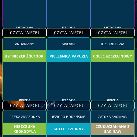
MITYCZNA
RZADKA
MITYCZNA
CZYTAJ WIĘCEJ
CZYTAJ WIĘCEJ
CZYTAJ WIĘCEJ
ANDAMANY
MALAWI
JEZIORO BIWA
USTNICZEK ŻÓŁTOOKI
PIELĘGNICA PAPUZIA
GOLEC SZCZELINOWY
EPICKA
RZADKA
EPICKA
CZYTAJ WIĘCEJ
CZYTAJ WIĘCEJ
CZYTAJ WIĘCEJ
RZEKA AMAZONKA
JEZIORO BODEŃSKIE
ZATOKA SAGINAW
NISZCZUKA
CZUKUCZAN ANA Z
GOLEC JEZIORNY
KROKODYLA
SAGINAW