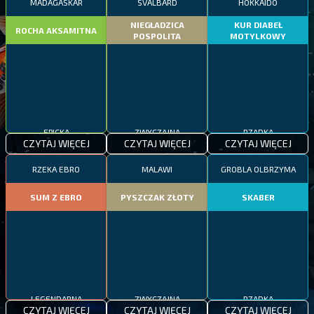
MADAGASKAR
SVALBARD
HOKKAIDO
NIEGŁADZICA
KUR DIABEŁ
ROCHA AKSAMITNA
POSPOLITA
MOTYLKOWY
EPICKA
ZWYCZAJNA
RZADKA
CZYTAJ WIĘCEJ
CZYTAJ WIĘCEJ
CZYTAJ WIĘCEJ
RZEKA EBRO
MALAWI
GROBLA OLBRZYMA
SUM Z EBRO
PYSZCZAK ZŁOTY
SKABER
LEGENDARNA
ZWYCZAJNA
RZADKA
CZYTAJ WIĘCEJ
CZYTAJ WIĘCEJ
CZYTAJ WIĘCEJ