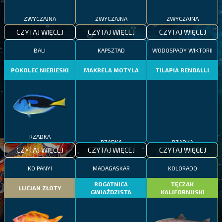
ZWYCZAJNA
ZWYCZAJNA
ZWYCZAJNA
CZYTAJ WIĘCEJ
CZYTAJ WIĘCEJ
CZYTAJ WIĘCEJ
BALI
KAPSZTAD
WODOSPADY WIKTORII
POKOLEC NIEBIESKI
MAKRELA MOTYLA
TILAPIA RENDALLI
RZADKA
RZADKA
RZADKA
CZYTAJ WIĘCEJ
CZYTAJ WIĘCEJ
CZYTAJ WIĘCEJ
KO PANYI
MADAGASKAR
KOLORADO
ROGATNICA
TĘCZAK
LUCJAN ZŁOTY
GWIAŹDZISTA
KALIFORNIJSKI