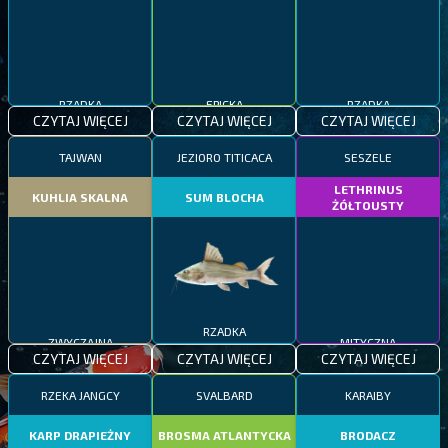
RZADKA
RZADKA
EPICKA
CZYTAJ WIĘCEJ
CZYTAJ WIĘCEJ
CZYTAJ WIĘCEJ
TAJWAN
JEZIORO TITICACA
SESZELE
LETHRINUS
KUHLIA SKALNA
SUM BLOCHA
ŻÓŁTOUSTY
RZADKA
MITYCZNA
ZWYCZAJNA
CZYTAJ WIĘCEJ
CZYTAJ WIĘCEJ
CZYTAJ WIĘCEJ
RZEKA JANGCY
SVALBARD
KARAIBY
KARP DRAPIEŻNY
BROSMA ATLANTYCKA
BRODACZ