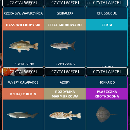
CZYTAJ WIĘCEJ
CZYTAJ WIĘCEJ
CZYTAJ WIĘCEJ
RZEKA ŚW. WAWRZYŃCA
GIBRALTAR
CHUBSUGUŁ
BASS WIELKOPYSKI
CEFAL GRUBOWARGI
CERTA
LEGENDARNA
ZWYCZAJNA
RZADKA
CZYTAJ WIĘCEJ
CZYTAJ WIĘCEJ
CZYTAJ WIĘCEJ
WYSPY GALAPAGOS
AZORY
HOKKAIDO
ROZDYMKA
PŁASZCZKA
KŁUJĄCY REKIN
MARMURKOWA
KRÓTKOGONA