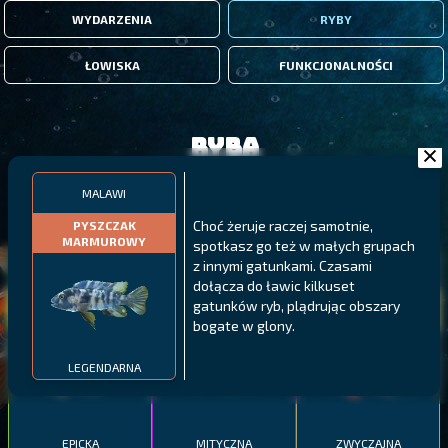
WYDARZENIA
RYBY
ŁOWISKA
FUNKCJONALNOŚCI
Ryba
MALAWI
FILTRY
Choć żeruje raczej samotnie,
PYSZCZAK
MARMUROWY
spotkasz go też w małych grupach
z innymi gatunkami. Czasami
MALAWI
PÓŁNOCNE FIORDY
WYSPY GALAPAGOS
dołącza do ławic kilkuset
BODIAN
gatunków ryb, plądrując obszary
PYSZCZAK ZACHODNI
LING
MEKSYKAŃSKI
bogate w glony.
LEGENDARNA
EPICKA
MITYCZNA
ZWYCZAJNA