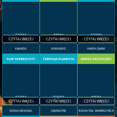
RZADKA
EPICKA
RZADKA
CZYTAJ WIĘCEJ
CZYTAJ WIĘCEJ
CZYTAJ WIĘCEJ
KAKADU
HOKKAIDO
HAIDA GWAII
SUM SREBRZYSTY
TERPUGA PLAMISTA
DORSZ PACYFICZNY
RZADKA
RZADKA
EPICKA
CZYTAJ WIĘCEJ
CZYTAJ WIĘCEJ
CZYTAJ WIĘCEJ
RZEKA MEKONG
GIBRALTAR
RZEKA ŚW. WAWRZYŃCA