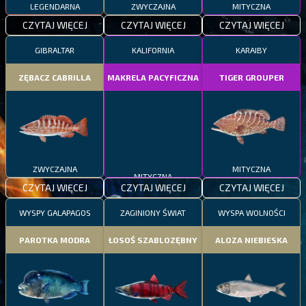
LEGENDARNA
ZWYCZAJNA
MITYCZNA
CZYTAJ WIĘCEJ
CZYTAJ WIĘCEJ
CZYTAJ WIĘCEJ
GIBRALTAR
KALIFORNIA
KARAIBY
ZĘBACZ CABRILLA
MAKRELA PACYFICZNA
TIGER GROUPER
ZWYCZAJNA
MITYCZNA
MITYCZNA
CZYTAJ WIĘCEJ
CZYTAJ WIĘCEJ
CZYTAJ WIĘCEJ
WYSPY GALAPAGOS
ZAGINIONY ŚWIAT
WYSPA WOLNOŚCI
PAROTKA MODRA
ŁOSOŚ SZABLOZĘBNY
ALOZA NIEBIESKA