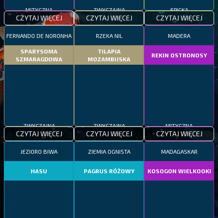
MITYCZNA
ZWYCZAJNA
EPICKA
CZYTAJ WIĘCEJ
CZYTAJ WIĘCEJ
CZYTAJ WIĘCEJ
FERNANDO DE NORONHA
RZEKA NIL
MADERA
SPARYSOMA
TILAPIA
REKIN OSTRONOSY
SZMARAGDOWA
MOZAMBIJSKA
ZWYCZAJNA
ZWYCZAJNA
MITYCZNA
CZYTAJ WIĘCEJ
CZYTAJ WIĘCEJ
CZYTAJ WIĘCEJ
JEZIORO BIWA
ZIEMIA OGNISTA
MADAGASKAR
HASU
PAGRUS RÓŻOWY
KOSOGON WIELKOOKI