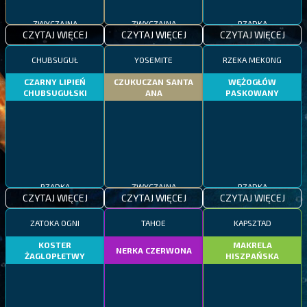
ZWYCZAJNA
ZWYCZAJNA
RZADKA
CZYTAJ WIĘCEJ
CZYTAJ WIĘCEJ
CZYTAJ WIĘCEJ
CHUBSUGUŁ
YOSEMITE
RZEKA MEKONG
CZARNY LIPIEŃ
CZUKUCZAN SANTA
WĘŻOGŁÓW
CHUBSUGUŁSKI
ANA
PASKOWANY
RZADKA
ZWYCZAJNA
RZADKA
CZYTAJ WIĘCEJ
CZYTAJ WIĘCEJ
CZYTAJ WIĘCEJ
ZATOKA OGNI
TAHOE
KAPSZTAD
KOSTER
MAKRELA
NERKA CZERWONA
ŻAGLOPŁETWY
HISZPAŃSKA