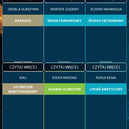
GROBLA OLBRZYMA
MORSKIE GŁĘBINY
JEZIORO NIKARAGUA
KAPROSZ
REKIN FOREMKOWY
ŚPIOCH CĘTKOWANY
ZWYCZAJNA
RZADKA
RZADKA
CZYTAJ WIĘCEJ
CZYTAJ WIĘCEJ
CZYTAJ WIĘCEJ
BALI
RZEKA MEKONG
RZEKA KENAI
USTNICZEK
GURAMI OLBRZYMI
LIPIEŃ ARKTYCZNY
BŁĘKITNOGŁOWY