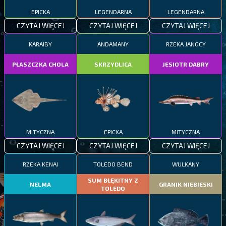
EPICKA
LEGENDARNA
LEGENDARNA
CZYTAJ WIĘCEJ
CZYTAJ WIĘCEJ
CZYTAJ WIĘCEJ
KARAIBY
ANDAMANY
RZEKA JANGCY
PŁASZCZKA CHOLA
SKRZYDLICA
JESIOTR DABRY
MITYCZNA
EPICKA
MITYCZNA
CZYTAJ WIĘCEJ
CZYTAJ WIĘCEJ
CZYTAJ WIĘCEJ
RZEKA KENAI
TOLEDO BEND
WULKANY
SUM BŁĘKITNY Z
NELMA
GRANIK NIEBIESKI
TOLEDO