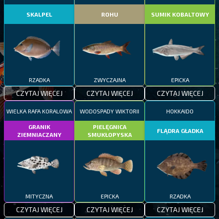
SKALPEL
ROHU
SUMIK KOBALTOWY
RZADKA
ZWYCZAJNA
EPICKA
CZYTAJ WIĘCEJ
CZYTAJ WIĘCEJ
CZYTAJ WIĘCEJ
WIELKA RAFA KORALOWA
WODOSPADY WIKTORII
HOKKAIDO
GRANIK
PIELĘGNICA
FLĄDRA GŁADKA
ZIEMNIACZANY
SMUKŁOPYSKA
MITYCZNA
EPICKA
RZADKA
CZYTAJ WIĘCEJ
CZYTAJ WIĘCEJ
CZYTAJ WIĘCEJ