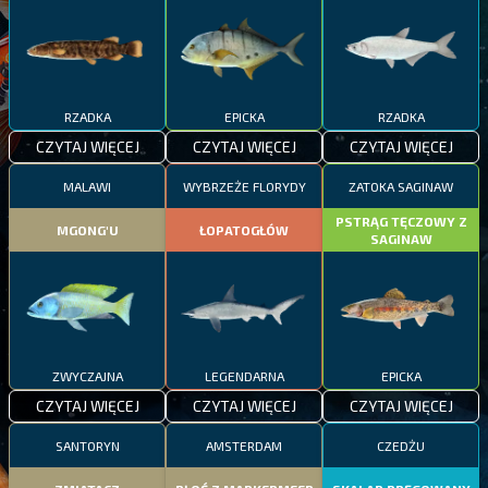
RZADKA
EPICKA
RZADKA
CZYTAJ WIĘCEJ
CZYTAJ WIĘCEJ
CZYTAJ WIĘCEJ
MALAWI
WYBRZEŻE FLORYDY
ZATOKA SAGINAW
PSTRĄG TĘCZOWY Z
MGONG'U
ŁOPATOGŁÓW
SAGINAW
ZWYCZAJNA
LEGENDARNA
EPICKA
CZYTAJ WIĘCEJ
CZYTAJ WIĘCEJ
CZYTAJ WIĘCEJ
SANTORYN
AMSTERDAM
CZEDŻU