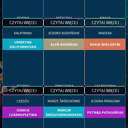
RZADKA
MITYCZNA
EPICKA
CZYTAJ WIĘCEJ
CZYTAJ WIĘCEJ
CZYTAJ WIĘCEJ
KALIFORNIA
JEZIORO BODEŃSKIE
MADERA
UMBRYNA
KLEŃ BODEŃSKI
REKIN WIELORYBI
KALIFORNIJSKA
RZADKA
ZWYCZAJNA
LEGENDARNA
CZYTAJ WIĘCEJ
CZYTAJ WIĘCEJ
CZYTAJ WIĘCEJ
CZEDŻU
MORZE ŚRÓDZIEMNE
JEZIORA PATAGONII
OGNICA
MARLIN
PSTRĄG PATAGOŃSKI
CZARNOPŁETWA
ŚRÓDZIEMNOMORSKI