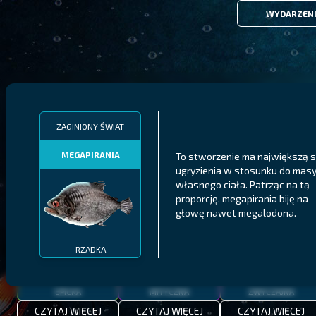
WYDARZEN
FILTRY
ZAGINIONY ŚWIAT
MEGAPIRANIA
To stworzenie ma największą s
MALAWI
PÓŁNOCNE FIORDY
WYSPY GALAPAGOS
ugryzienia w stosunku do mas
własnego ciała. Patrząc na tą
BODIAN
PYSZCZAK ZACHODNI
LING
proporcję, megapirania biję na
MEKSYKAŃSKI
głowę nawet megalodona.
RZADKA
EPICKA
MITYCZNA
ZWYCZAJNA
CZYTAJ WIĘCEJ
CZYTAJ WIĘCEJ
CZYTAJ WIĘCEJ