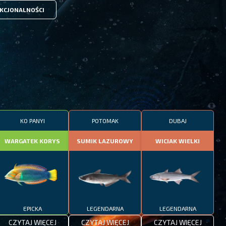
KCJONALNOŚCI
KO PANYI
POTOMAK
DUBAJ
WARGATEK KORYS
SUMIK LAZUROWY
WICIAK WIELKI
EPICKA
LEGENDARNA
LEGENDARNA
CZYTAJ WIĘCEJ
CZYTAJ WIĘCEJ
CZYTAJ WIĘCEJ