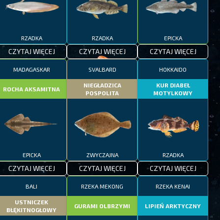
RZADKA
RZADKA
EPICKA
CZYTAJ WIĘCEJ
CZYTAJ WIĘCEJ
CZYTAJ WIĘCEJ
MADAGASKAR
SVALBARD
HOKKAIDO
NIEGŁADZICA
KUR DIABEŁ
ROCHA AKSAMITNA
POSPOLITA
MOTYLKOWY
EPICKA
ZWYCZAJNA
RZADKA
CZYTAJ WIĘCEJ
CZYTAJ WIĘCEJ
CZYTAJ WIĘCEJ
BALI
RZEKA MEKONG
RZEKA KENAI
USTNICZEK
GURAMI OLBRZYMI
LIPIEŃ ARKTYCZNY
BŁĘKITNOGŁOWY