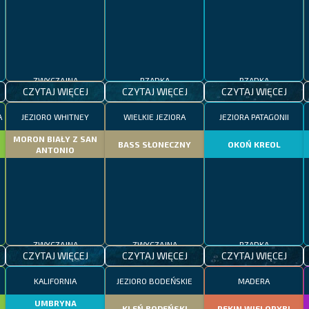
ZWYCZAJNA
RZADKA
RZADKA
CZYTAJ WIĘCEJ
CZYTAJ WIĘCEJ
CZYTAJ WIĘCEJ
A
JEZIORO WHITNEY
WIELKIE JEZIORA
JEZIORA PATAGONII
MORON BIAŁY Z SAN
BASS SŁONECZNY
OKOŃ KREOL
ANTONIO
ZWYCZAJNA
ZWYCZAJNA
RZADKA
CZYTAJ WIĘCEJ
CZYTAJ WIĘCEJ
CZYTAJ WIĘCEJ
KALIFORNIA
JEZIORO BODEŃSKIE
MADERA
UMBRYNA
KLEŃ BODEŃSKI
REKIN WIELORYBI