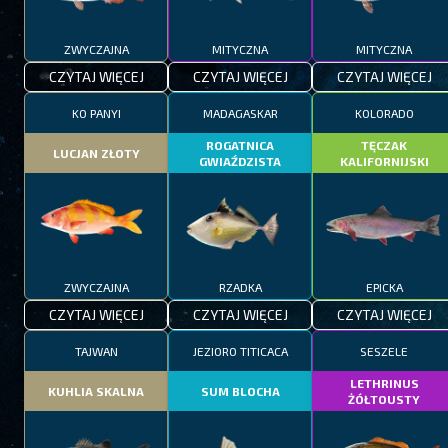
ZWYCZAJNA
MITYCZNA
MITYCZNA
CZYTAJ WIĘCEJ
CZYTAJ WIĘCEJ
CZYTAJ WIĘCEJ
KO PANYI
MADAGASKAR
KOLORADO
ROGATNICA
TĘCZAK
LUCJAN ZŁOTY
GWIAŹDZISTA
KALIFORNIJSKI
ZWYCZAJNA
RZADKA
EPICKA
CZYTAJ WIĘCEJ
CZYTAJ WIĘCEJ
CZYTAJ WIĘCEJ
TAJWAN
JEZIORO TITICACA
SESZELE
LETHRINUS
KUHLIA SKALNA
SUM BLOCHA
ŻÓŁTOUSTY