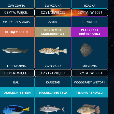
ZWYCZAJNA
ZWYCZAJNA
RZADKA
CZYTAJ WIĘCEJ
CZYTAJ WIĘCEJ
CZYTAJ WIĘCEJ
WYSPY GALAPAGOS
AZORY
HOKKAIDO
ROZDYMKA
PŁASZCZKA
KŁUJĄCY REKIN
MARMURKOWA
KRÓTKOGONA
LEGENDARNA
ZWYCZAJNA
MITYCZNA
CZYTAJ WIĘCEJ
CZYTAJ WIĘCEJ
CZYTAJ WIĘCEJ
BALI
KAPSZTAD
WODOSPADY WIKTORII
POKOLEC NIEBIESKI
MAKRELA MOTYLA
TILAPIA RENDALLI