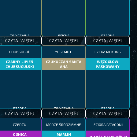
ZWYCZAJNA
EPICKA
RZADKA
CZYTAJ WIĘCEJ
CZYTAJ WIĘCEJ
CZYTAJ WIĘCEJ
CHUBSUGUŁ
YOSEMITE
RZEKA MEKONG
CZARNY LIPIEŃ
CZUKUCZAN SANTA
WĘŻOGŁÓW
CHUBSUGUŁSKI
ANA
PASKOWANY
RZADKA
ZWYCZAJNA
RZADKA
CZYTAJ WIĘCEJ
CZYTAJ WIĘCEJ
CZYTAJ WIĘCEJ
CZEDŻU
MORZE ŚRÓDZIEMNE
JEZIORA PATAGONII
OGNICA
MARLIN
PSTRĄG PATAGOŃSKI