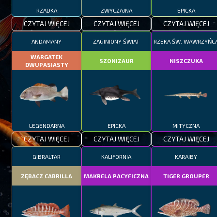
RZADKA
ZWYCZAJNA
EPICKA
CZYTAJ WIĘCEJ
CZYTAJ WIĘCEJ
CZYTAJ WIĘCEJ
ANDAMANY
ZAGINIONY ŚWIAT
RZEKA ŚW. WAWRZYŃC
WARGATEK
SZONIZAUR
NISZCZUKA
DWUPASIASTY
LEGENDARNA
EPICKA
MITYCZNA
CZYTAJ WIĘCEJ
CZYTAJ WIĘCEJ
CZYTAJ WIĘCEJ
GIBRALTAR
KALIFORNIA
KARAIBY
ZĘBACZ CABRILLA
MAKRELA PACYFICZNA
TIGER GROUPER