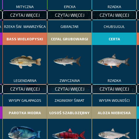
MITYCZNA
EPICKA
RZADKA
CZYTAJ WIĘCEJ
CZYTAJ WIĘCEJ
CZYTAJ WIĘCEJ
A
RZEKA ŚW. WAWRZYŃCA
GIBRALTAR
CHUBSUGUŁ
BASS WIELKOPYSKI
CEFAL GRUBOWARGI
CERTA
LEGENDARNA
ZWYCZAJNA
RZADKA
CZYTAJ WIĘCEJ
CZYTAJ WIĘCEJ
CZYTAJ WIĘCEJ
WYSPY GALAPAGOS
ZAGINIONY ŚWIAT
WYSPA WOLNOŚCI
PAROTKA MODRA
ŁOSOŚ SZABLOZĘBNY
ALOZA NIEBIESKA