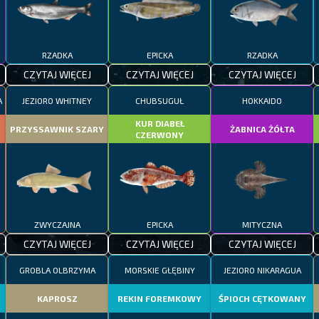
RZADKA
EPICKA
RZADKA
CZYTAJ WIĘCEJ
CZYTAJ WIĘCEJ
CZYTAJ WIĘCEJ
A
JEZIORO WHITNEY
CHUBSUGUŁ
HOKKAIDO
KUR DIABEŁ
PRZYSSAWNIK SZARY
ŻABNICA ŻÓŁTA
CZERWONY
ZWYCZAJNA
EPICKA
MITYCZNA
CZYTAJ WIĘCEJ
CZYTAJ WIĘCEJ
CZYTAJ WIĘCEJ
GROBLA OLBRZYMA
MORSKIE GŁĘBINY
JEZIORO NIKARAGUA
KAPROSZ
REKIN FOREMKOWY
ŚPIOCH CĘTKOWANY