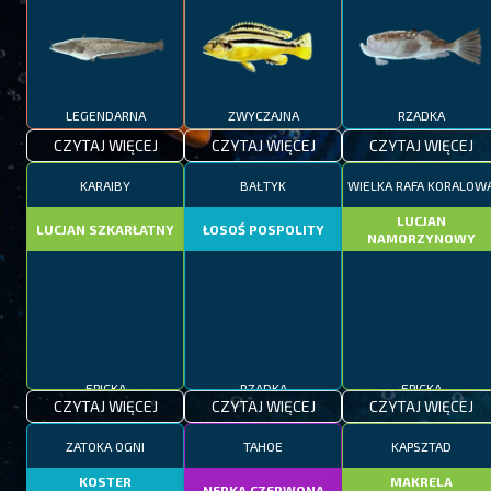
LEGENDARNA
ZWYCZAJNA
RZADKA
CZYTAJ WIĘCEJ
CZYTAJ WIĘCEJ
CZYTAJ WIĘCEJ
KARAIBY
BAŁTYK
WIELKA RAFA KORALOW
LUCJAN
LUCJAN SZKARŁATNY
ŁOSOŚ POSPOLITY
NAMORZYNOWY
EPICKA
RZADKA
EPICKA
CZYTAJ WIĘCEJ
CZYTAJ WIĘCEJ
CZYTAJ WIĘCEJ
ZATOKA OGNI
TAHOE
KAPSZTAD
KOSTER
MAKRELA
NERKA CZERWONA