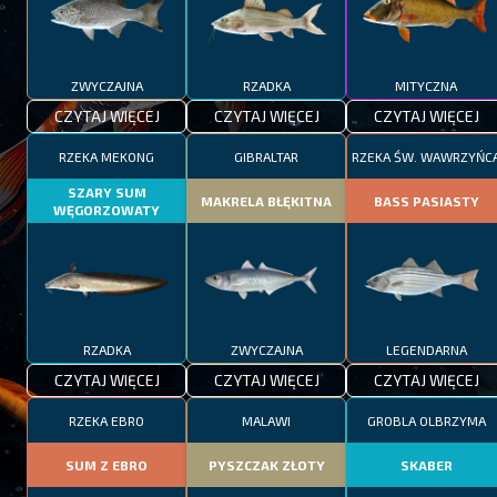
ZWYCZAJNA
RZADKA
MITYCZNA
CZYTAJ WIĘCEJ
CZYTAJ WIĘCEJ
CZYTAJ WIĘCEJ
RZEKA MEKONG
GIBRALTAR
RZEKA ŚW. WAWRZYŃC
SZARY SUM
MAKRELA BŁĘKITNA
BASS PASIASTY
WĘGORZOWATY
RZADKA
ZWYCZAJNA
LEGENDARNA
CZYTAJ WIĘCEJ
CZYTAJ WIĘCEJ
CZYTAJ WIĘCEJ
RZEKA EBRO
MALAWI
GROBLA OLBRZYMA
SUM Z EBRO
PYSZCZAK ZŁOTY
SKABER