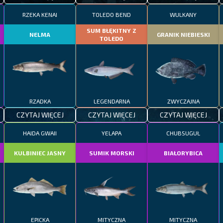
RZEKA KENAI
TOLEDO BEND
WULKANY
SUM BŁĘKITNY Z
NELMA
GRANIK NIEBIESKI
TOLEDO
RZADKA
LEGENDARNA
ZWYCZAJNA
CZYTAJ WIĘCEJ
CZYTAJ WIĘCEJ
CZYTAJ WIĘCEJ
HAIDA GWAII
YELAPA
CHUBSUGUŁ
KULBINIEC JASNY
SUMIK MORSKI
BIAŁORYBICA
EPICKA
MITYCZNA
MITYCZNA