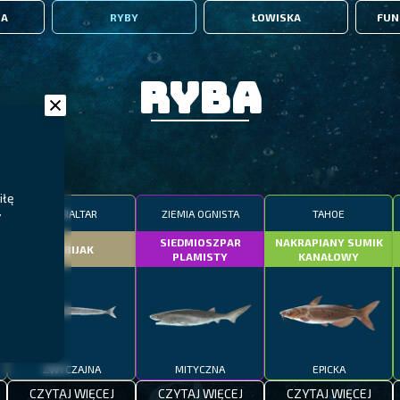
IA
RYBY
ŁOWISKA
FUN
Ryba
iłę
GIBRALTAR
ZIEMIA OGNISTA
TAHOE
y
SIEDMIOSZPAR
NAKRAPIANY SUMIK
DOBIJAK
PLAMISTY
KANAŁOWY
ZWYCZAJNA
MITYCZNA
EPICKA
CZYTAJ WIĘCEJ
CZYTAJ WIĘCEJ
CZYTAJ WIĘCEJ