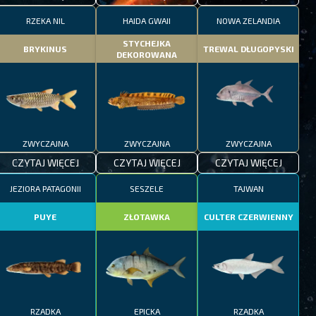
RZEKA NIL
HAIDA GWAII
NOWA ZELANDIA
STYCHEJKA
BRYKINUS
TREWAL DŁUGOPYSKI
DEKOROWANA
ZWYCZAJNA
ZWYCZAJNA
ZWYCZAJNA
CZYTAJ WIĘCEJ
CZYTAJ WIĘCEJ
CZYTAJ WIĘCEJ
JEZIORA PATAGONII
SESZELE
TAJWAN
PUYE
ZŁOTAWKA
CULTER CZERWIENNY
RZADKA
EPICKA
RZADKA