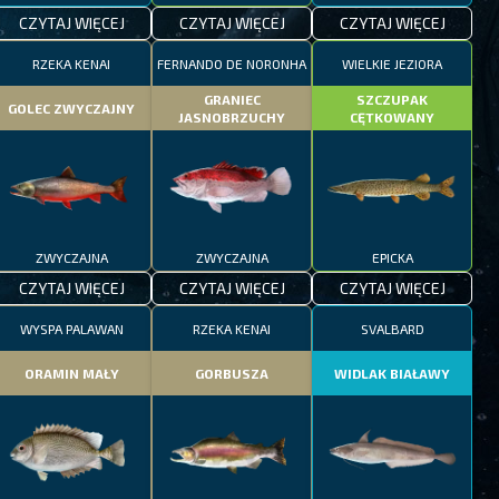
CZYTAJ WIĘCEJ
CZYTAJ WIĘCEJ
CZYTAJ WIĘCEJ
RZEKA KENAI
FERNANDO DE NORONHA
WIELKIE JEZIORA
GRANIEC
SZCZUPAK
GOLEC ZWYCZAJNY
JASNOBRZUCHY
CĘTKOWANY
ZWYCZAJNA
ZWYCZAJNA
EPICKA
CZYTAJ WIĘCEJ
CZYTAJ WIĘCEJ
CZYTAJ WIĘCEJ
WYSPA PALAWAN
RZEKA KENAI
SVALBARD
ORAMIN MAŁY
GORBUSZA
WIDLAK BIAŁAWY