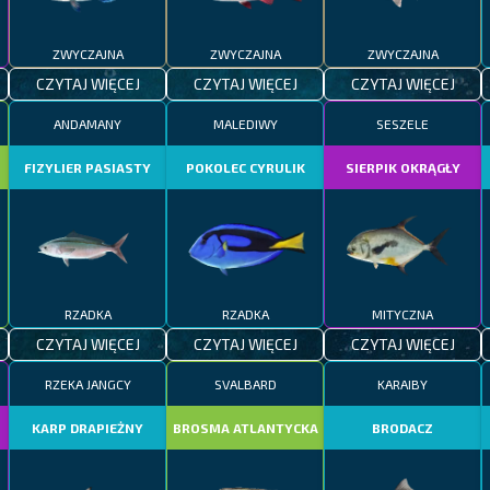
ZWYCZAJNA
ZWYCZAJNA
ZWYCZAJNA
CZYTAJ WIĘCEJ
CZYTAJ WIĘCEJ
CZYTAJ WIĘCEJ
ANDAMANY
MALEDIWY
SESZELE
FIZYLIER PASIASTY
POKOLEC CYRULIK
SIERPIK OKRĄGŁY
RZADKA
RZADKA
MITYCZNA
CZYTAJ WIĘCEJ
CZYTAJ WIĘCEJ
CZYTAJ WIĘCEJ
RZEKA JANGCY
SVALBARD
KARAIBY
KARP DRAPIEŻNY
BROSMA ATLANTYCKA
BRODACZ