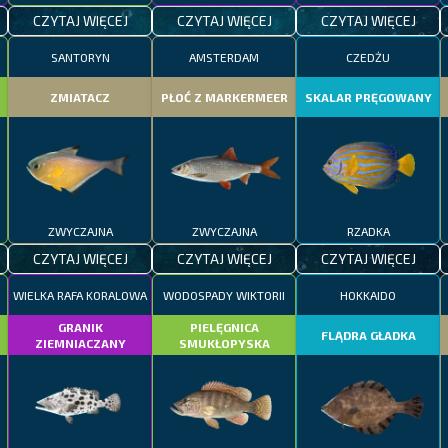
CZYTAJ WIĘCEJ
CZYTAJ WIĘCEJ
CZYTAJ WIĘCEJ
SANTORYN
AMSTERDAM
CZEDŻU
ZMIATACZ
PŁOĆ Z MARKERMEER
SKALAR PRĘGOWANY
ZWYCZAJNA
ZWYCZAJNA
RZADKA
CZYTAJ WIĘCEJ
CZYTAJ WIĘCEJ
CZYTAJ WIĘCEJ
WIELKA RAFA KORALOWA
WODOSPADY WIKTORII
HOKKAIDO
GRANIK
PIELĘGNICA
FLĄDRA GŁADKA
ZIEMNIACZANY
SMUKŁOPYSKA