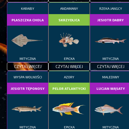
KARAIBY
ANDAMANY
RZEKA JANGCY
PŁASZCZKA CHOLA
SKRZYDLICA
JESIOTR DABRY
MITYCZNA
EPICKA
MITYCZNA
CZYTAJ WIĘCEJ
CZYTAJ WIĘCEJ
CZYTAJ WIĘCEJ
WYSPA WOLNOŚCI
AZORY
MALEDIWY
JESIOTR TĘPONOSY
PELOR ATLANTYCKI
LUCJAN WĄSATY
MITYCZNA
EPICKA
MITYCZNA