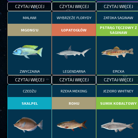
CZYTAJ WIĘCEJ
CZYTAJ WIĘCEJ
CZYTAJ WIĘCEJ
MALAWI
WYBRZEŻE FLORYDY
ZATOKA SAGINAW
PSTRĄG TĘCZOWY Z
MGONG'U
ŁOPATOGŁÓW
SAGINAW
ZWYCZAJNA
LEGENDARNA
EPICKA
CZYTAJ WIĘCEJ
CZYTAJ WIĘCEJ
CZYTAJ WIĘCEJ
CZEDŻU
RZEKA MEKONG
JEZIORO WHITNEY
SKALPEL
ROHU
SUMIK KOBALTOWY