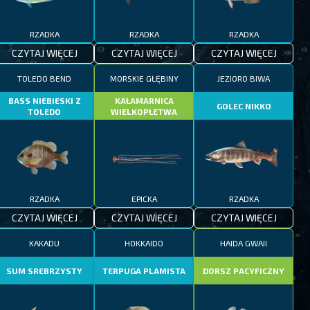
RZADKA
RZADKA
RZADKA
CZYTAJ WIĘCEJ
CZYTAJ WIĘCEJ
CZYTAJ WIĘCEJ
TOLEDO BEND
MORSKIE GŁĘBINY
JEZIORO BIWA
BASS NIEBIESKI Z
KAŁAMARNICA
GOLEC NIKKO
TOLEDO
WIELKOPŁETWA
RZADKA
EPICKA
RZADKA
CZYTAJ WIĘCEJ
CZYTAJ WIĘCEJ
CZYTAJ WIĘCEJ
KAKADU
HOKKAIDO
HAIDA GWAII
SUM SREBRZYSTY
TERPUGA PLAMISTA
DORSZ PACYFICZNY