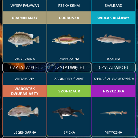
WYSPA PALAWAN
RZEKA KENAI
SVALBARD
ORAMIN MAŁY
GORBUSZA
WIDLAK BIAŁAWY
ZWYCZAJNA
ZWYCZAJNA
RZADKA
CZYTAJ WIĘCEJ
CZYTAJ WIĘCEJ
CZYTAJ WIĘCEJ
ANDAMANY
ZAGINIONY ŚWIAT
RZEKA ŚW. WAWRZYŃCA
WARGATEK
SZONIZAUR
NISZCZUKA
DWUPASIASTY
LEGENDARNA
EPICKA
MITYCZNA