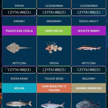
EPICKA
LEGENDARNA
LEGENDARNA
CZYTAJ WIĘCEJ
CZYTAJ WIĘCEJ
CZYTAJ WIĘCEJ
KARAIBY
ANDAMANY
RZEKA JANGCY
PŁASZCZKA CHOLA
SKRZYDLICA
JESIOTR DABRY
MITYCZNA
EPICKA
MITYCZNA
CZYTAJ WIĘCEJ
CZYTAJ WIĘCEJ
CZYTAJ WIĘCEJ
RZEKA KENAI
TOLEDO BEND
WULKANY
SUM BŁĘKITNY Z
NELMA
GRANIK NIEBIESKI
TOLEDO