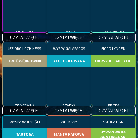
MITYCZNA
RZADKA
ZAGADKOWA
CZYTAJ WIĘCEJ
CZYTAJ WIĘCEJ
CZYTAJ WIĘCEJ
JEZIORO LOCH NESS
WYSPY GALAPAGOS
FIORD LYNGEN
TROĆ WĘDROWNA
ALUTERA PISANA
DORSZ ATLANTYCKI
ZWYCZAJNA
RZADKA
EPICKA
CZYTAJ WIĘCEJ
CZYTAJ WIĘCEJ
CZYTAJ WIĘCEJ
WYSPA WOLNOŚCI
WULKANY
ZATOKA OGNI
DYWANOWIEC
TAUTOGA
MANTA RAFOWA
AUSTRALIJSKI