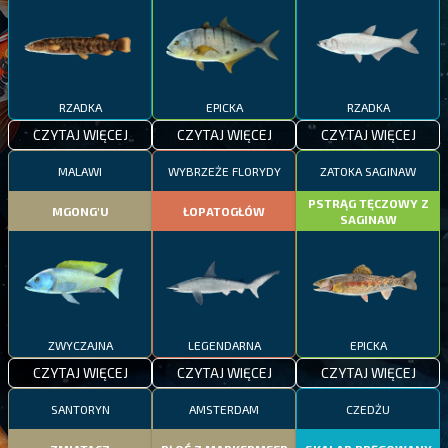
RZADKA
EPICKA
RZADKA
CZYTAJ WIĘCEJ
CZYTAJ WIĘCEJ
CZYTAJ WIĘCEJ
MALAWI
WYBRZEŻE FLORYDY
ZATOKA SAGINAW
PSTRĄG TĘCZOWY Z
MGONG'U
ŁOPATOGŁÓW
SAGINAW
ZWYCZAJNA
LEGENDARNA
EPICKA
CZYTAJ WIĘCEJ
CZYTAJ WIĘCEJ
CZYTAJ WIĘCEJ
SANTORYN
AMSTERDAM
CZEDŻU