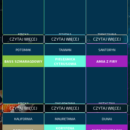
EPICKA
RZADKA
ZWYCZAJNA
CZYTAJ WIĘCEJ
CZYTAJ WIĘCEJ
CZYTAJ WIĘCEJ
POTOMAK
TAJWAN
SANTORYN
PIELĘGNICA
BASS SZMARAGDOWY
AMIA Z FIRY
CYTRUSOWA
EPICKA
ZAGADKOWA
MITYCZNA
CZYTAJ WIĘCEJ
CZYTAJ WIĘCEJ
CZYTAJ WIĘCEJ
KALIFORNIA
MAURETANIA
DUNAJ
KORYFENA