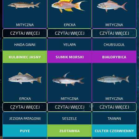
MITYCZNA
EPICKA
MITYCZNA
CZYTAJ WIĘCEJ
CZYTAJ WIĘCEJ
CZYTAJ WIĘCEJ
HAIDA GWAII
YELAPA
CHUBSUGUŁ
KULBINIEC JASNY
SUMIK MORSKI
BIAŁORYBICA
EPICKA
MITYCZNA
MITYCZNA
CZYTAJ WIĘCEJ
CZYTAJ WIĘCEJ
CZYTAJ WIĘCEJ
JEZIORA PATAGONII
SESZELE
TAJWAN
PUYE
ZŁOTAWKA
CULTER CZERWIENNY