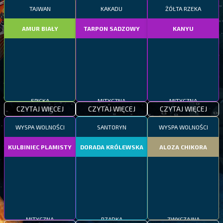
TAJWAN
KAKADU
ŻÓŁTA RZEKA
AMUR BIAŁY
TARPON SADZOWY
KANYU
EPICKA
MITYCZNA
MITYCZNA
CZYTAJ WIĘCEJ
CZYTAJ WIĘCEJ
CZYTAJ WIĘCEJ
WYSPA WOLNOŚCI
SANTORYN
WYSPA WOLNOŚCI
KULBINIEC PLAMISTY
DORADA KRÓLEWSKA
ALOZA CHIKORA
MITYCZNA
RZADKA
ZWYCZAJNA