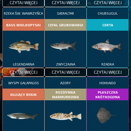
CZYTAJ WIĘCEJ
CZYTAJ WIĘCEJ
CZYTAJ WIĘCEJ
RZEKA ŚW. WAWRZYŃCA
GIBRALTAR
CHUBSUGUŁ
BASS WIELKOPYSKI
CEFAL GRUBOWARGI
CERTA
LEGENDARNA
ZWYCZAJNA
RZADKA
CZYTAJ WIĘCEJ
CZYTAJ WIĘCEJ
CZYTAJ WIĘCEJ
WYSPY GALAPAGOS
AZORY
HOKKAIDO
ROZDYMKA
PŁASZCZKA
KŁUJĄCY REKIN
MARMURKOWA
KRÓTKOGONA