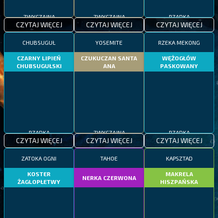
ZWYCZAJNA
ZWYCZAJNA
RZADKA
CZYTAJ WIĘCEJ
CZYTAJ WIĘCEJ
CZYTAJ WIĘCEJ
CHUBSUGUŁ
YOSEMITE
RZEKA MEKONG
CZARNY LIPIEŃ
CZUKUCZAN SANTA
WĘŻOGŁÓW
CHUBSUGUŁSKI
ANA
PASKOWANY
RZADKA
ZWYCZAJNA
RZADKA
CZYTAJ WIĘCEJ
CZYTAJ WIĘCEJ
CZYTAJ WIĘCEJ
ZATOKA OGNI
TAHOE
KAPSZTAD
KOSTER
MAKRELA
NERKA CZERWONA
ŻAGLOPŁETWY
HISZPAŃSKA