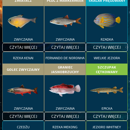
ZMIATACZ
PŁOĆ Z MARKERMEER
SKALAR PRĘGOWANY
ZWYCZAJNA
ZWYCZAJNA
RZADKA
CZYTAJ WIĘCEJ
CZYTAJ WIĘCEJ
CZYTAJ WIĘCEJ
RZEKA KENAI
FERNANDO DE NORONHA
WIELKIE JEZIORA
GRANIEC
SZCZUPAK
GOLEC ZWYCZAJNY
JASNOBRZUCHY
CĘTKOWANY
ZWYCZAJNA
ZWYCZAJNA
EPICKA
CZYTAJ WIĘCEJ
CZYTAJ WIĘCEJ
CZYTAJ WIĘCEJ
CZEDŻU
RZEKA MEKONG
JEZIORO WHITNEY