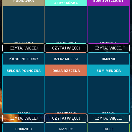
PODNAWKA
SUM ZWYCZAJNY
AFRYKAŃSKA
ZWYCZAJNA
ZAGADKOWA
MITYCZNA
CZYTAJ WIĘCEJ
CZYTAJ WIĘCEJ
CZYTAJ WIĘCEJ
PÓŁNOCNE FIORDY
RZEKA MURRAY
HIMALAJE
BELONA PÓŁNOCNA
DALIA RZECZNA
SUM MENODA
RZADKA
LEGENDARNA
RZADKA
CZYTAJ WIĘCEJ
CZYTAJ WIĘCEJ
CZYTAJ WIĘCEJ
HOKKAIDO
MAZURY
TAHOE