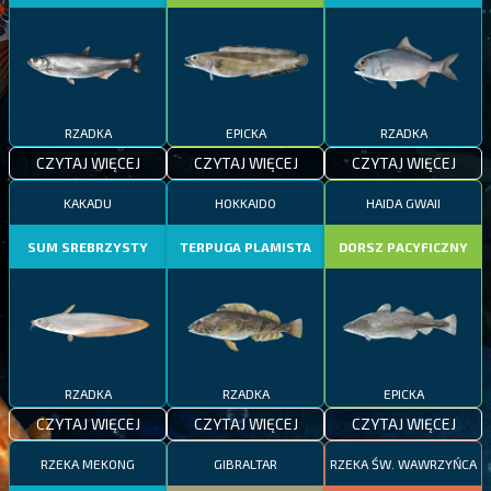
RZADKA
EPICKA
RZADKA
CZYTAJ WIĘCEJ
CZYTAJ WIĘCEJ
CZYTAJ WIĘCEJ
KAKADU
HOKKAIDO
HAIDA GWAII
SUM SREBRZYSTY
TERPUGA PLAMISTA
DORSZ PACYFICZNY
RZADKA
RZADKA
EPICKA
CZYTAJ WIĘCEJ
CZYTAJ WIĘCEJ
CZYTAJ WIĘCEJ
RZEKA MEKONG
GIBRALTAR
RZEKA ŚW. WAWRZYŃCA