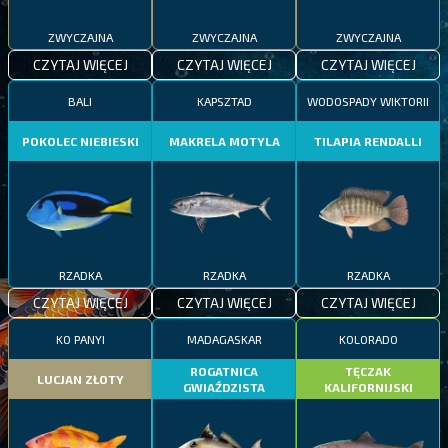
ZWYCZAJNA
ZWYCZAJNA
ZWYCZAJNA
CZYTAJ WIĘCEJ
CZYTAJ WIĘCEJ
CZYTAJ WIĘCEJ
BALI
KAPSZTAD
WODOSPADY WIKTORII
POKOLEC NIEBIESKI
MAKRELA MOTYLA
TILAPIA RENDALLI
RZADKA
RZADKA
RZADKA
CZYTAJ WIĘCEJ
CZYTAJ WIĘCEJ
CZYTAJ WIĘCEJ
KO PANYI
MADAGASKAR
KOLORADO
ROGATNICA
TĘCZAK
LUCJAN ZŁOTY
GWIAŹDZISTA
KALIFORNIJSKI