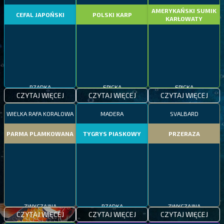
AMERYKAŃSKI SUMIK
CEFAL JAPOŃSKI
POLSKI KARP
KARŁOWATY
RZADKA
EPICKA
EPICKA
CZYTAJ WIĘCEJ
CZYTAJ WIĘCEJ
CZYTAJ WIĘCEJ
WIELKA RAFA KORALOWA
MADERA
SVALBARD
PARMA PLAMKOWANA
TYGRYS PIASKOWY
PRZERAZA
ZWYCZAJNA
RZADKA
ZWYCZAJNA
CZYTAJ WIĘCEJ
CZYTAJ WIĘCEJ
CZYTAJ WIĘCEJ