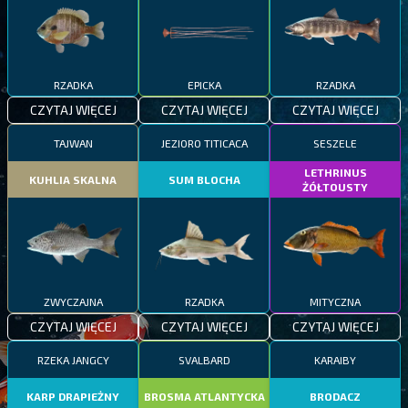
RZADKA
EPICKA
RZADKA
CZYTAJ WIĘCEJ
CZYTAJ WIĘCEJ
CZYTAJ WIĘCEJ
TAJWAN
JEZIORO TITICACA
SESZELE
LETHRINUS
KUHLIA SKALNA
SUM BLOCHA
ŻÓŁTOUSTY
ZWYCZAJNA
RZADKA
MITYCZNA
CZYTAJ WIĘCEJ
CZYTAJ WIĘCEJ
CZYTAJ WIĘCEJ
RZEKA JANGCY
SVALBARD
KARAIBY
KARP DRAPIEŻNY
BROSMA ATLANTYCKA
BRODACZ