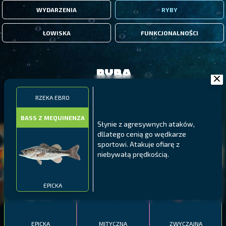
WYDARZENIA
RYBY
ŁOWISKA
FUNKCJONALNOŚCI
Ryba
RZEKA EBRO
FILTRY
BASS Z MEQUINENZA
Słynie z agresywnych ataków,
dllatego cenią go wędkarze
MALAWI
PÓŁNOCNE FIORDY
WYSPY GALAPAGOS
sportowi. Atakuje ofiarę z
BODIAN
niebywałą prędkością.
PYSZCZAK ZACHODNI
LING
MEKSYKAŃSKI
EPICKA
EPICKA
MITYCZNA
ZWYCZAJNA