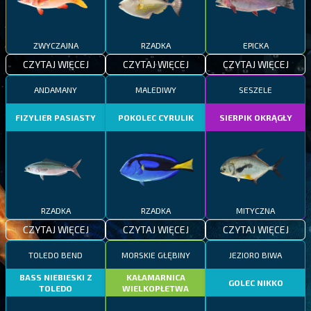
ZWYCZAJNA
RZADKA
EPICKA
CZYTAJ WIĘCEJ
CZYTAJ WIĘCEJ
CZYTAJ WIĘCEJ
ANDAMANY
MALEDIWY
SESZELE
FIZYLIER PASIASTY
POKOLEC CYRULIK
SIERPIK OKRĄGŁY
RZADKA
RZADKA
MITYCZNA
CZYTAJ WIĘCEJ
CZYTAJ WIĘCEJ
CZYTAJ WIĘCEJ
TOLEDO BEND
MORSKIE GŁĘBINY
JEZIORO BIWA
BASS NIEBIESKI Z
KAŁAMARNICA
GOLEC NIKKO
TOLEDO
WIELKOPŁETWA