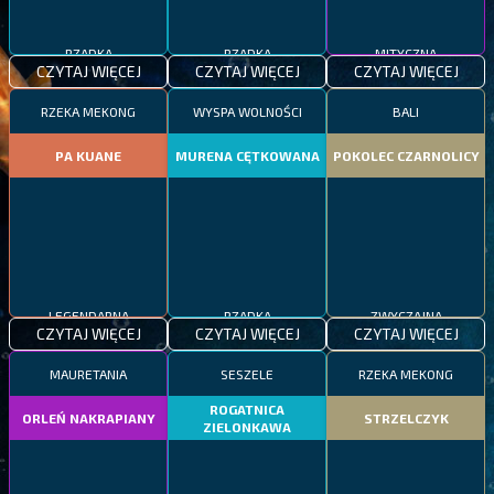
RZADKA
RZADKA
MITYCZNA
CZYTAJ WIĘCEJ
CZYTAJ WIĘCEJ
CZYTAJ WIĘCEJ
RZEKA MEKONG
WYSPA WOLNOŚCI
BALI
PA KUANE
MURENA CĘTKOWANA
POKOLEC CZARNOLICY
LEGENDARNA
RZADKA
ZWYCZAJNA
CZYTAJ WIĘCEJ
CZYTAJ WIĘCEJ
CZYTAJ WIĘCEJ
MAURETANIA
SESZELE
RZEKA MEKONG
ROGATNICA
ORLEŃ NAKRAPIANY
STRZELCZYK
ZIELONKAWA