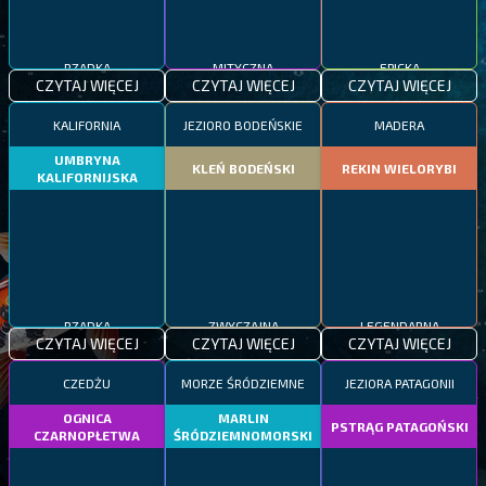
RZADKA
MITYCZNA
EPICKA
CZYTAJ WIĘCEJ
CZYTAJ WIĘCEJ
CZYTAJ WIĘCEJ
KALIFORNIA
JEZIORO BODEŃSKIE
MADERA
UMBRYNA
KLEŃ BODEŃSKI
REKIN WIELORYBI
KALIFORNIJSKA
RZADKA
ZWYCZAJNA
LEGENDARNA
CZYTAJ WIĘCEJ
CZYTAJ WIĘCEJ
CZYTAJ WIĘCEJ
CZEDŻU
MORZE ŚRÓDZIEMNE
JEZIORA PATAGONII
OGNICA
MARLIN
PSTRĄG PATAGOŃSKI
CZARNOPŁETWA
ŚRÓDZIEMNOMORSKI