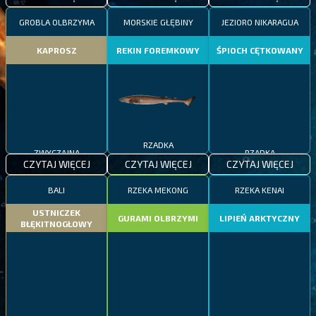
GROBLA OLBRZYMA
MORSKIE GŁĘBINY
JEZIORO NIKARAGUA
KAPROSZ
REKIN FOREMKOWY
ŚPIOCH CĘTKOWANY
ZWYCZAJNA
RZADKA
RZADKA
CZYTAJ WIĘCEJ
CZYTAJ WIĘCEJ
CZYTAJ WIĘCEJ
BALI
RZEKA MEKONG
RZEKA KENAI
USTNICZEK
GURAMI OLBRZYMI
LIPIEŃ ARKTYCZNY
BŁĘKITNOGŁOWY
ZWYCZAJNA