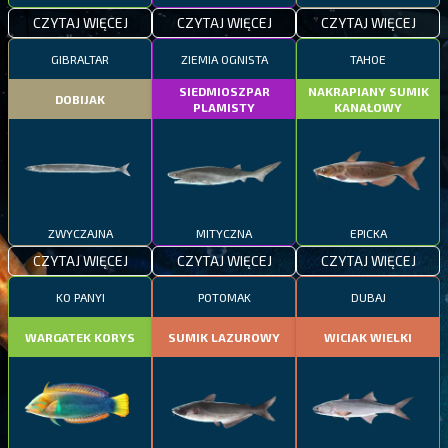
CZYTAJ WIĘCEJ
CZYTAJ WIĘCEJ
CZYTAJ WIĘCEJ
GIBRALTAR
ZIEMIA OGNISTA
TAHOE
SIEDMIOSZPAR
NAKRAPIANY SUMIK
DOBIJAK
PLAMISTY
KANAŁOWY
ZWYCZAJNA
MITYCZNA
EPICKA
CZYTAJ WIĘCEJ
CZYTAJ WIĘCEJ
CZYTAJ WIĘCEJ
KO PANYI
POTOMAK
DUBAJ
WARGATEK KORYS
SUMIK LAZUROWY
WICIAK WIELKI