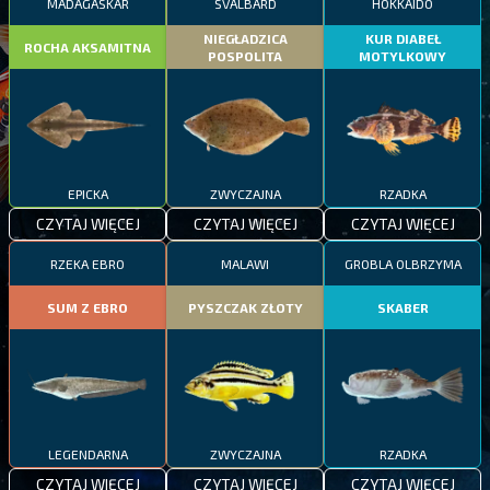
MADAGASKAR
SVALBARD
HOKKAIDO
NIEGŁADZICA
KUR DIABEŁ
ROCHA AKSAMITNA
POSPOLITA
MOTYLKOWY
EPICKA
ZWYCZAJNA
RZADKA
CZYTAJ WIĘCEJ
CZYTAJ WIĘCEJ
CZYTAJ WIĘCEJ
RZEKA EBRO
MALAWI
GROBLA OLBRZYMA
SUM Z EBRO
PYSZCZAK ZŁOTY
SKABER
LEGENDARNA
ZWYCZAJNA
RZADKA
CZYTAJ WIĘCEJ
CZYTAJ WIĘCEJ
CZYTAJ WIĘCEJ