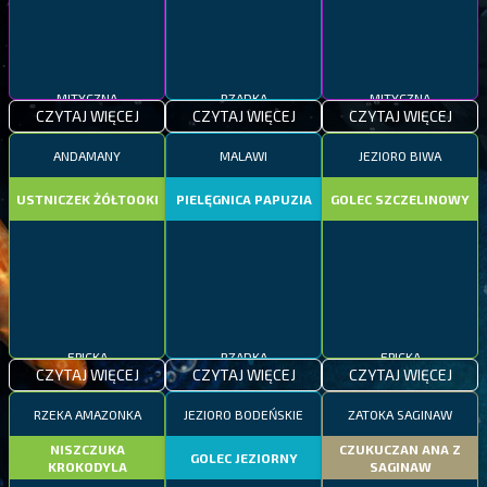
MITYCZNA
RZADKA
MITYCZNA
CZYTAJ WIĘCEJ
CZYTAJ WIĘCEJ
CZYTAJ WIĘCEJ
ANDAMANY
MALAWI
JEZIORO BIWA
USTNICZEK ŻÓŁTOOKI
PIELĘGNICA PAPUZIA
GOLEC SZCZELINOWY
EPICKA
RZADKA
EPICKA
CZYTAJ WIĘCEJ
CZYTAJ WIĘCEJ
CZYTAJ WIĘCEJ
RZEKA AMAZONKA
JEZIORO BODEŃSKIE
ZATOKA SAGINAW
NISZCZUKA
CZUKUCZAN ANA Z
GOLEC JEZIORNY
KROKODYLA
SAGINAW