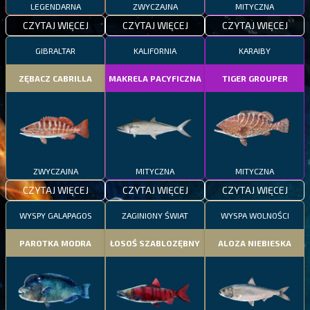
LEGENDARNA
ZWYCZAJNA
MITYCZNA
CZYTAJ WIĘCEJ
CZYTAJ WIĘCEJ
CZYTAJ WIĘCEJ
GIBRALTAR
KALIFORNIA
KARAIBY
ZĘBACZ CABRILLA
MAKRELA PACYFICZNA
TIGER GROUPER
ZWYCZAJNA
MITYCZNA
MITYCZNA
CZYTAJ WIĘCEJ
CZYTAJ WIĘCEJ
CZYTAJ WIĘCEJ
WYSPY GALAPAGOS
ZAGINIONY ŚWIAT
WYSPA WOLNOŚCI
PAROTKA MODRA
ŁOSOŚ SZABLOZĘBNY
ALOZA NIEBIESKA