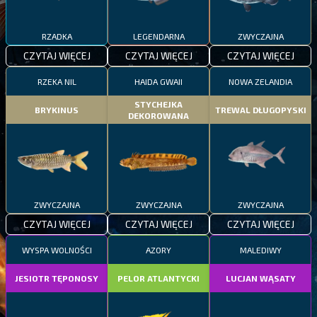
RZADKA
LEGENDARNA
ZWYCZAJNA
CZYTAJ WIĘCEJ
CZYTAJ WIĘCEJ
CZYTAJ WIĘCEJ
RZEKA NIL
HAIDA GWAII
NOWA ZELANDIA
STYCHEJKA
BRYKINUS
TREWAL DŁUGOPYSKI
DEKOROWANA
ZWYCZAJNA
ZWYCZAJNA
ZWYCZAJNA
CZYTAJ WIĘCEJ
CZYTAJ WIĘCEJ
CZYTAJ WIĘCEJ
WYSPA WOLNOŚCI
AZORY
MALEDIWY
JESIOTR TĘPONOSY
PELOR ATLANTYCKI
LUCJAN WĄSATY