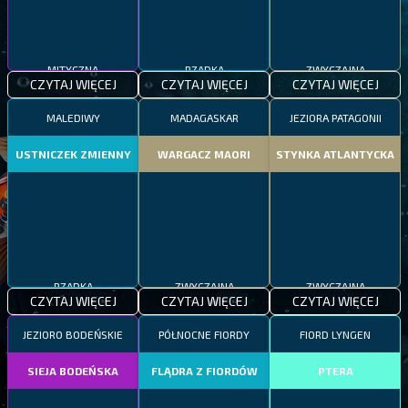
MITYCZNA
RZADKA
ZWYCZAJNA
CZYTAJ WIĘCEJ
CZYTAJ WIĘCEJ
CZYTAJ WIĘCEJ
MALEDIWY
MADAGASKAR
JEZIORA PATAGONII
USTNICZEK ZMIENNY
WARGACZ MAORI
STYNKA ATLANTYCKA
RZADKA
ZWYCZAJNA
ZWYCZAJNA
CZYTAJ WIĘCEJ
CZYTAJ WIĘCEJ
CZYTAJ WIĘCEJ
JEZIORO BODEŃSKIE
PÓŁNOCNE FIORDY
FIORD LYNGEN
SIEJA BODEŃSKA
FLĄDRA Z FIORDÓW
PTERA