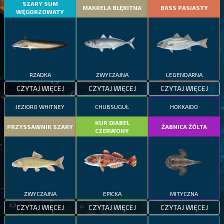
SZARY SUM
MAKRELA BŁĘKITNA
BASS PASIASTY
WĘGORZOWATY
RZADKA
ZWYCZAJNA
LEGENDARNA
CZYTAJ WIĘCEJ
CZYTAJ WIĘCEJ
CZYTAJ WIĘCEJ
JEZIORO WHITNEY
CHUBSUGUŁ
HOKKAIDO
KUR DIABEŁ
PRZYSSAWNIK SZARY
ŻABNICA ŻÓŁTA
CZERWONY
ZWYCZAJNA
EPICKA
MITYCZNA
CZYTAJ WIĘCEJ
CZYTAJ WIĘCEJ
CZYTAJ WIĘCEJ