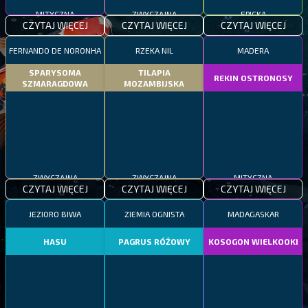
MITYCZNA
ZWYCZAJNA
EPICKA
CZYTAJ WIĘCEJ
CZYTAJ WIĘCEJ
CZYTAJ WIĘCEJ
FERNANDO DE NORONHA
RZEKA NIL
MADERA
SPARYSOMA
TILAPIA
REKIN OSTRONOSY
SZMARAGDOWA
MOZAMBIJSKA
ZWYCZAJNA
ZWYCZAJNA
MITYCZNA
CZYTAJ WIĘCEJ
CZYTAJ WIĘCEJ
CZYTAJ WIĘCEJ
JEZIORO BIWA
ZIEMIA OGNISTA
MADAGASKAR
HASU
PAGRUS RÓŻOWY
KOSOGON WIELKOOKI