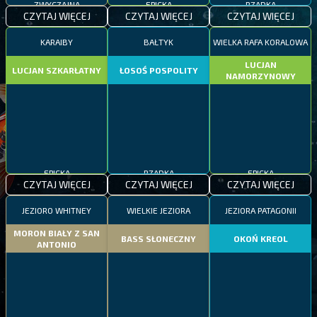
EPICKA
RZADKA
CZYTAJ WIĘCEJ
CZYTAJ WIĘCEJ
CZYTAJ WIĘCEJ
KARAIBY
BAŁTYK
WIELKA RAFA KORALOWA
LUCJAN
LUCJAN SZKARŁATNY
ŁOSOŚ POSPOLITY
NAMORZYNOWY
EPICKA
RZADKA
EPICKA
CZYTAJ WIĘCEJ
CZYTAJ WIĘCEJ
CZYTAJ WIĘCEJ
JEZIORO WHITNEY
WIELKIE JEZIORA
JEZIORA PATAGONII
MORON BIAŁY Z SAN
BASS SŁONECZNY
OKOŃ KREOL
ANTONIO