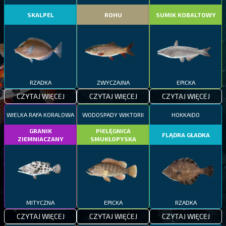
SKALPEL
ROHU
SUMIK KOBALTOWY
RZADKA
ZWYCZAJNA
EPICKA
CZYTAJ WIĘCEJ
CZYTAJ WIĘCEJ
CZYTAJ WIĘCEJ
WIELKA RAFA KORALOWA
WODOSPADY WIKTORII
HOKKAIDO
GRANIK
PIELĘGNICA
FLĄDRA GŁADKA
ZIEMNIACZANY
SMUKŁOPYSKA
MITYCZNA
EPICKA
RZADKA
CZYTAJ WIĘCEJ
CZYTAJ WIĘCEJ
CZYTAJ WIĘCEJ