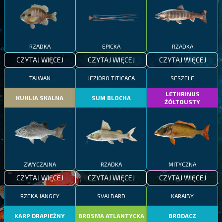
RZADKA
EPICKA
RZADKA
CZYTAJ WIĘCEJ
CZYTAJ WIĘCEJ
CZYTAJ WIĘCEJ
TAJWAN
JEZIORO TITICACA
SESZELE
LETHRINUS
KUHLIA SKALNA
SUM BLOCHA
ŻÓŁTOUSTY
ZWYCZAJNA
RZADKA
MITYCZNA
CZYTAJ WIĘCEJ
CZYTAJ WIĘCEJ
CZYTAJ WIĘCEJ
RZEKA JANGCY
SVALBARD
KARAIBY
KARP DRAPIEŻNY
BROSMA ATLANTYCKA
BRODACZ