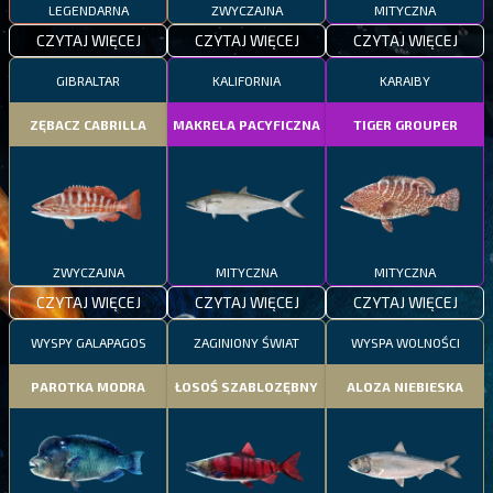
LEGENDARNA
ZWYCZAJNA
MITYCZNA
CZYTAJ WIĘCEJ
CZYTAJ WIĘCEJ
CZYTAJ WIĘCEJ
GIBRALTAR
KALIFORNIA
KARAIBY
ZĘBACZ CABRILLA
MAKRELA PACYFICZNA
TIGER GROUPER
ZWYCZAJNA
MITYCZNA
MITYCZNA
CZYTAJ WIĘCEJ
CZYTAJ WIĘCEJ
CZYTAJ WIĘCEJ
WYSPY GALAPAGOS
ZAGINIONY ŚWIAT
WYSPA WOLNOŚCI
PAROTKA MODRA
ŁOSOŚ SZABLOZĘBNY
ALOZA NIEBIESKA