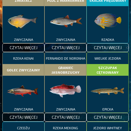
ZMIATACZ
PŁOĆ Z MARKERMEER
SKALAR PRĘGOWANY
ZWYCZAJNA
ZWYCZAJNA
RZADKA
CZYTAJ WIĘCEJ
CZYTAJ WIĘCEJ
CZYTAJ WIĘCEJ
RZEKA KENAI
FERNANDO DE NORONHA
WIELKIE JEZIORA
GRANIEC
SZCZUPAK
GOLEC ZWYCZAJNY
JASNOBRZUCHY
CĘTKOWANY
ZWYCZAJNA
ZWYCZAJNA
EPICKA
CZYTAJ WIĘCEJ
CZYTAJ WIĘCEJ
CZYTAJ WIĘCEJ
CZEDŻU
RZEKA MEKONG
JEZIORO WHITNEY