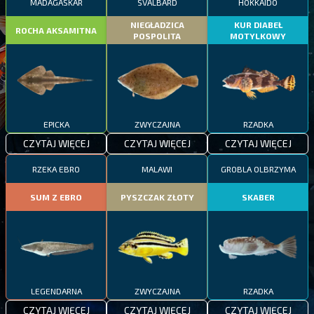
MADAGASKAR
SVALBARD
HOKKAIDO
NIEGŁADZICA
KUR DIABEŁ
ROCHA AKSAMITNA
POSPOLITA
MOTYLKOWY
EPICKA
ZWYCZAJNA
RZADKA
CZYTAJ WIĘCEJ
CZYTAJ WIĘCEJ
CZYTAJ WIĘCEJ
RZEKA EBRO
MALAWI
GROBLA OLBRZYMA
SUM Z EBRO
PYSZCZAK ZŁOTY
SKABER
LEGENDARNA
ZWYCZAJNA
RZADKA
CZYTAJ WIĘCEJ
CZYTAJ WIĘCEJ
CZYTAJ WIĘCEJ