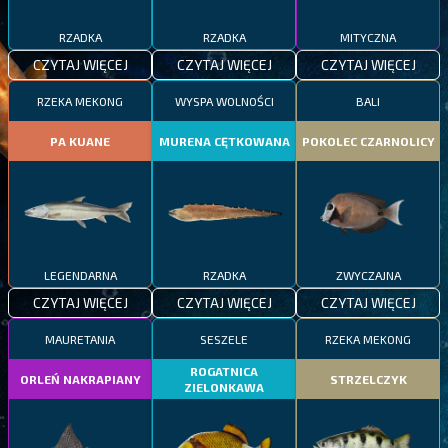
RZADKA
RZADKA
MITYCZNA
CZYTAJ WIĘCEJ
CZYTAJ WIĘCEJ
CZYTAJ WIĘCEJ
RZEKA MEKONG
WYSPA WOLNOŚCI
BALI
PA KUANE
MURENA CĘTKOWANA
POKOLEC CZARNOLICY
LEGENDARNA
RZADKA
ZWYCZAJNA
CZYTAJ WIĘCEJ
CZYTAJ WIĘCEJ
CZYTAJ WIĘCEJ
MAURETANIA
SESZELE
RZEKA MEKONG
ROGATNICA
ORLEŃ NAKRAPIANY
STRZELCZYK
ZIELONKAWA