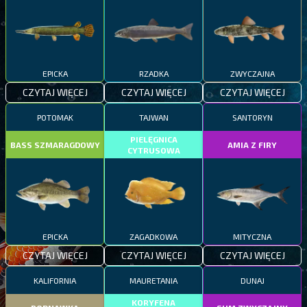
EPICKA
RZADKA
ZWYCZAJNA
CZYTAJ WIĘCEJ
CZYTAJ WIĘCEJ
CZYTAJ WIĘCEJ
POTOMAK
TAJWAN
SANTORYN
PIELĘGNICA
BASS SZMARAGDOWY
AMIA Z FIRY
CYTRUSOWA
EPICKA
ZAGADKOWA
MITYCZNA
CZYTAJ WIĘCEJ
CZYTAJ WIĘCEJ
CZYTAJ WIĘCEJ
KALIFORNIA
MAURETANIA
DUNAJ
KORYFENA