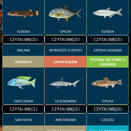
RZADKA
EPICKA
RZADKA
CZYTAJ WIĘCEJ
CZYTAJ WIĘCEJ
CZYTAJ WIĘCEJ
MALAWI
WYBRZEŻE FLORYDY
ZATOKA SAGINAW
PSTRĄG TĘCZOWY Z
MGONG'U
ŁOPATOGŁÓW
SAGINAW
ZWYCZAJNA
LEGENDARNA
EPICKA
CZYTAJ WIĘCEJ
CZYTAJ WIĘCEJ
CZYTAJ WIĘCEJ
SANTORYN
AMSTERDAM
CZEDŻU