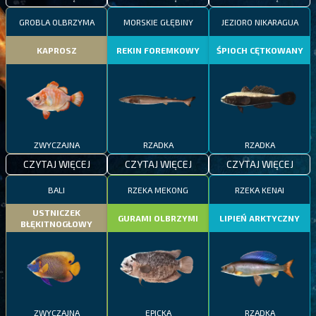
GROBLA OLBRZYMA
MORSKIE GŁĘBINY
JEZIORO NIKARAGUA
KAPROSZ
REKIN FOREMKOWY
ŚPIOCH CĘTKOWANY
ZWYCZAJNA
RZADKA
RZADKA
CZYTAJ WIĘCEJ
CZYTAJ WIĘCEJ
CZYTAJ WIĘCEJ
BALI
RZEKA MEKONG
RZEKA KENAI
USTNICZEK
GURAMI OLBRZYMI
LIPIEŃ ARKTYCZNY
BŁĘKITNOGŁOWY
ZWYCZAJNA
EPICKA
RZADKA