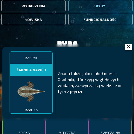
WYDARZENIA
RYBY
ŁOWISKA
FUNKCJONALNOŚCI
Ryba
BAŁTYK
FILTRY
ŻABNICA NAWĘD
Znana także jako diabeł morski.
Osobniki, które żyją w głębszych
MALAWI
PÓŁNOCNE FIORDY
WYSPY GALAPAGOS
wodach, zazwyczaj są większe od
BODIAN
tych z płycizn.
PYSZCZAK ZACHODNI
LING
MEKSYKAŃSKI
RZADKA
EPICKA
MITYCZNA
ZWYCZAJNA