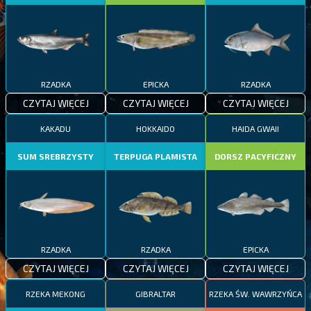
RZADKA
EPICKA
RZADKA
CZYTAJ WIĘCEJ
CZYTAJ WIĘCEJ
CZYTAJ WIĘCEJ
KAKADU
HOKKAIDO
HAIDA GWAII
SUM SREBRZYSTY
TERPUGA PLAMISTA
DORSZ PACYFICZNY
RZADKA
RZADKA
EPICKA
CZYTAJ WIĘCEJ
CZYTAJ WIĘCEJ
CZYTAJ WIĘCEJ
RZEKA MEKONG
GIBRALTAR
RZEKA ŚW. WAWRZYŃCA