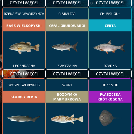
CZYTAJ WIĘCEJ
CZYTAJ WIĘCEJ
CZYTAJ WIĘCEJ
RZEKA ŚW. WAWRZYŃCA
GIBRALTAR
CHUBSUGUŁ
BASS WIELKOPYSKI
CEFAL GRUBOWARGI
CERTA
LEGENDARNA
ZWYCZAJNA
RZADKA
CZYTAJ WIĘCEJ
CZYTAJ WIĘCEJ
CZYTAJ WIĘCEJ
WYSPY GALAPAGOS
AZORY
HOKKAIDO
ROZDYMKA
PŁASZCZKA
KŁUJĄCY REKIN
MARMURKOWA
KRÓTKOGONA