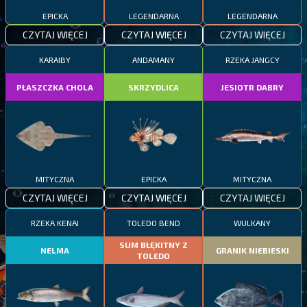
EPICKA
LEGENDARNA
LEGENDARNA
CZYTAJ WIĘCEJ
CZYTAJ WIĘCEJ
CZYTAJ WIĘCEJ
KARAIBY
ANDAMANY
RZEKA JANGCY
PŁASZCZKA CHOLA
SKRZYDLICA
JESIOTR DABRY
MITYCZNA
EPICKA
MITYCZNA
CZYTAJ WIĘCEJ
CZYTAJ WIĘCEJ
CZYTAJ WIĘCEJ
RZEKA KENAI
TOLEDO BEND
WULKANY
SUM BŁĘKITNY Z
NELMA
GRANIK NIEBIESKI
TOLEDO