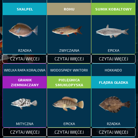
SKALPEL
ROHU
SUMIK KOBALTOWY
RZADKA
ZWYCZAJNA
EPICKA
CZYTAJ WIĘCEJ
CZYTAJ WIĘCEJ
CZYTAJ WIĘCEJ
WIELKA RAFA KORALOWA
WODOSPADY WIKTORII
HOKKAIDO
GRANIK
PIELĘGNICA
FLĄDRA GŁADKA
ZIEMNIACZANY
SMUKŁOPYSKA
MITYCZNA
EPICKA
RZADKA
CZYTAJ WIĘCEJ
CZYTAJ WIĘCEJ
CZYTAJ WIĘCEJ