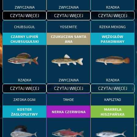
ZWYCZAJNA
ZWYCZAJNA
RZADKA
CZYTAJ WIĘCEJ
CZYTAJ WIĘCEJ
CZYTAJ WIĘCEJ
CHUBSUGUŁ
YOSEMITE
RZEKA MEKONG
CZARNY LIPIEŃ
CZUKUCZAN SANTA
WĘŻOGŁÓW
CHUBSUGUŁSKI
ANA
PASKOWANY
RZADKA
ZWYCZAJNA
RZADKA
CZYTAJ WIĘCEJ
CZYTAJ WIĘCEJ
CZYTAJ WIĘCEJ
ZATOKA OGNI
TAHOE
KAPSZTAD
KOSTER
MAKRELA
NERKA CZERWONA
ŻAGLOPŁETWY
HISZPAŃSKA