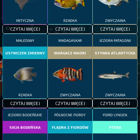
MITYCZNA
RZADKA
ZWYCZAJNA
CZYTAJ WIĘCEJ
CZYTAJ WIĘCEJ
CZYTAJ WIĘCEJ
MALEDIWY
MADAGASKAR
JEZIORA PATAGONII
USTNICZEK ZMIENNY
WARGACZ MAORI
STYNKA ATLANTYCKA
RZADKA
ZWYCZAJNA
ZWYCZAJNA
CZYTAJ WIĘCEJ
CZYTAJ WIĘCEJ
CZYTAJ WIĘCEJ
JEZIORO BODEŃSKIE
PÓŁNOCNE FIORDY
FIORD LYNGEN
SIEJA BODEŃSKA
FLĄDRA Z FIORDÓW
PTERA