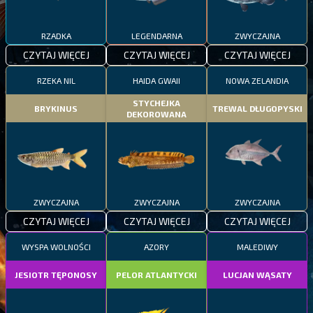
RZADKA
LEGENDARNA
ZWYCZAJNA
CZYTAJ WIĘCEJ
CZYTAJ WIĘCEJ
CZYTAJ WIĘCEJ
RZEKA NIL
HAIDA GWAII
NOWA ZELANDIA
STYCHEJKA
BRYKINUS
TREWAL DŁUGOPYSKI
DEKOROWANA
ZWYCZAJNA
ZWYCZAJNA
ZWYCZAJNA
CZYTAJ WIĘCEJ
CZYTAJ WIĘCEJ
CZYTAJ WIĘCEJ
WYSPA WOLNOŚCI
AZORY
MALEDIWY
JESIOTR TĘPONOSY
PELOR ATLANTYCKI
LUCJAN WĄSATY