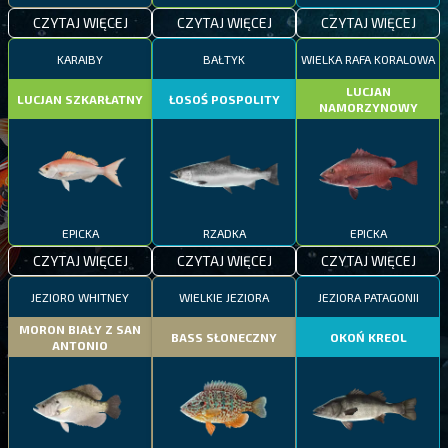
CZYTAJ WIĘCEJ
CZYTAJ WIĘCEJ
CZYTAJ WIĘCEJ
KARAIBY
BAŁTYK
WIELKA RAFA KORALOWA
LUCJAN
LUCJAN SZKARŁATNY
ŁOSOŚ POSPOLITY
NAMORZYNOWY
EPICKA
RZADKA
EPICKA
CZYTAJ WIĘCEJ
CZYTAJ WIĘCEJ
CZYTAJ WIĘCEJ
JEZIORO WHITNEY
WIELKIE JEZIORA
JEZIORA PATAGONII
MORON BIAŁY Z SAN
BASS SŁONECZNY
OKOŃ KREOL
ANTONIO