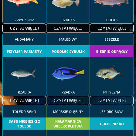
ZWYCZAJNA
RZADKA
EPICKA
CZYTAJ WIĘCEJ
CZYTAJ WIĘCEJ
CZYTAJ WIĘCEJ
ANDAMANY
MALEDIWY
SESZELE
FIZYLIER PASIASTY
POKOLEC CYRULIK
SIERPIK OKRĄGŁY
RZADKA
RZADKA
MITYCZNA
CZYTAJ WIĘCEJ
CZYTAJ WIĘCEJ
CZYTAJ WIĘCEJ
TOLEDO BEND
MORSKIE GŁĘBINY
JEZIORO BIWA
BASS NIEBIESKI Z
KAŁAMARNICA
GOLEC NIKKO
TOLEDO
WIELKOPŁETWA