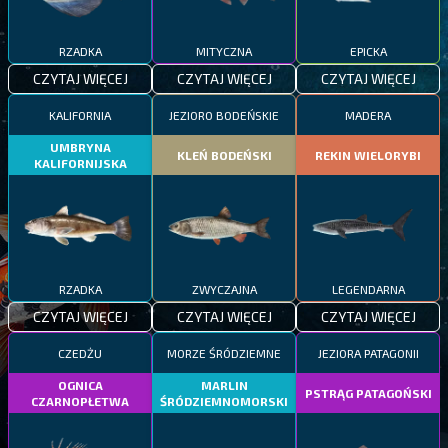
RZADKA
MITYCZNA
EPICKA
CZYTAJ WIĘCEJ
CZYTAJ WIĘCEJ
CZYTAJ WIĘCEJ
KALIFORNIA
JEZIORO BODEŃSKIE
MADERA
UMBRYNA
KLEŃ BODEŃSKI
REKIN WIELORYBI
KALIFORNIJSKA
RZADKA
ZWYCZAJNA
LEGENDARNA
CZYTAJ WIĘCEJ
CZYTAJ WIĘCEJ
CZYTAJ WIĘCEJ
CZEDŻU
MORZE ŚRÓDZIEMNE
JEZIORA PATAGONII
OGNICA
MARLIN
PSTRĄG PATAGOŃSKI
CZARNOPŁETWA
ŚRÓDZIEMNOMORSKI