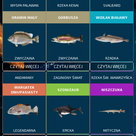
WYSPA PALAWAN
RZEKA KENAI
SVALBARD
ORAMIN MAŁY
GORBUSZA
WIDLAK BIAŁAWY
ZWYCZAJNA
ZWYCZAJNA
RZADKA
CZYTAJ WIĘCEJ
CZYTAJ WIĘCEJ
CZYTAJ WIĘCEJ
ANDAMANY
ZAGINIONY ŚWIAT
RZEKA ŚW. WAWRZYŃCA
WARGATEK
SZONIZAUR
NISZCZUKA
DWUPASIASTY
LEGENDARNA
EPICKA
MITYCZNA