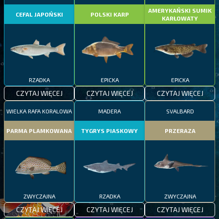
AMERYKAŃSKI SUMIK
CEFAL JAPOŃSKI
POLSKI KARP
KARŁOWATY
RZADKA
EPICKA
EPICKA
CZYTAJ WIĘCEJ
CZYTAJ WIĘCEJ
CZYTAJ WIĘCEJ
WIELKA RAFA KORALOWA
MADERA
SVALBARD
PARMA PLAMKOWANA
TYGRYS PIASKOWY
PRZERAZA
ZWYCZAJNA
RZADKA
ZWYCZAJNA
CZYTAJ WIĘCEJ
CZYTAJ WIĘCEJ
CZYTAJ WIĘCEJ