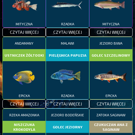
MITYCZNA
RZADKA
MITYCZNA
CZYTAJ WIĘCEJ
CZYTAJ WIĘCEJ
CZYTAJ WIĘCEJ
ANDAMANY
MALAWI
JEZIORO BIWA
USTNICZEK ŻÓŁTOOKI
PIELĘGNICA PAPUZIA
GOLEC SZCZELINOWY
EPICKA
RZADKA
EPICKA
CZYTAJ WIĘCEJ
CZYTAJ WIĘCEJ
CZYTAJ WIĘCEJ
RZEKA AMAZONKA
JEZIORO BODEŃSKIE
ZATOKA SAGINAW
NISZCZUKA
CZUKUCZAN ANA Z
GOLEC JEZIORNY
KROKODYLA
SAGINAW