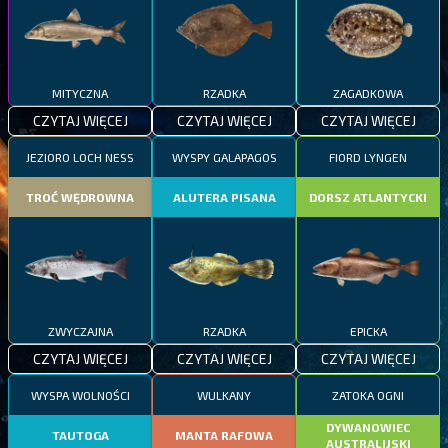
MITYCZNA
RZADKA
ZAGADKOWA
CZYTAJ WIĘCEJ
CZYTAJ WIĘCEJ
CZYTAJ WIĘCEJ
JEZIORO LOCH NESS
WYSPY GALAPAGOS
FIORD LYNGEN
TROĆ WĘDROWNA
ALUTERA PISANA
DORSZ ATLANTYCKI
ZWYCZAJNA
RZADKA
EPICKA
CZYTAJ WIĘCEJ
CZYTAJ WIĘCEJ
CZYTAJ WIĘCEJ
WYSPA WOLNOŚCI
WULKANY
ZATOKA OGNI
DYWANOWIEC
TAUTOGA
MANTA RAFOWA
AUSTRALIJSKI