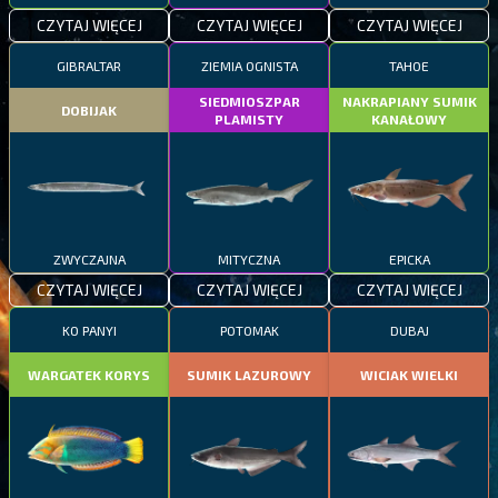
CZYTAJ WIĘCEJ
CZYTAJ WIĘCEJ
CZYTAJ WIĘCEJ
GIBRALTAR
ZIEMIA OGNISTA
TAHOE
SIEDMIOSZPAR
NAKRAPIANY SUMIK
DOBIJAK
PLAMISTY
KANAŁOWY
ZWYCZAJNA
MITYCZNA
EPICKA
CZYTAJ WIĘCEJ
CZYTAJ WIĘCEJ
CZYTAJ WIĘCEJ
KO PANYI
POTOMAK
DUBAJ
WARGATEK KORYS
SUMIK LAZUROWY
WICIAK WIELKI