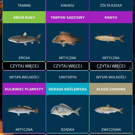
TAJWAN
KAKADU
ŻÓŁTA RZEKA
AMUR BIAŁY
TARPON SADZOWY
KANYU
EPICKA
MITYCZNA
MITYCZNA
CZYTAJ WIĘCEJ
CZYTAJ WIĘCEJ
CZYTAJ WIĘCEJ
WYSPA WOLNOŚCI
SANTORYN
WYSPA WOLNOŚCI
KULBINIEC PLAMISTY
DORADA KRÓLEWSKA
ALOZA CHIKORA
MITYCZNA
RZADKA
ZWYCZAJNA