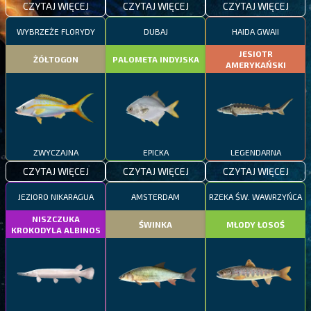
CZYTAJ WIĘCEJ
CZYTAJ WIĘCEJ
CZYTAJ WIĘCEJ
WYBRZEŻE FLORYDY
DUBAJ
HAIDA GWAII
JESIOTR
ŻÓŁTOGON
PALOMETA INDYJSKA
AMERYKAŃSKI
ZWYCZAJNA
EPICKA
LEGENDARNA
CZYTAJ WIĘCEJ
CZYTAJ WIĘCEJ
CZYTAJ WIĘCEJ
JEZIORO NIKARAGUA
AMSTERDAM
RZEKA ŚW. WAWRZYŃCA
NISZCZUKA
ŚWINKA
MŁODY ŁOSOŚ
KROKODYLA ALBINOS