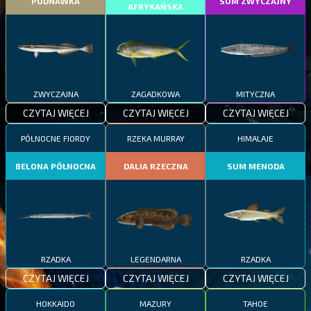
PODNAWKA
SUM ZWYCZAJNY
AFRYKAŃSKA
ZWYCZAJNA
ZAGADKOWA
MITYCZNA
CZYTAJ WIĘCEJ
CZYTAJ WIĘCEJ
CZYTAJ WIĘCEJ
PÓŁNOCNE FIORDY
RZEKA MURRAY
HIMALAJE
BELONA PÓŁNOCNA
DALIA RZECZNA
SUM MENODA
RZADKA
LEGENDARNA
RZADKA
CZYTAJ WIĘCEJ
CZYTAJ WIĘCEJ
CZYTAJ WIĘCEJ
HOKKAIDO
MAZURY
TAHOE