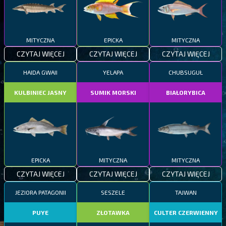
MITYCZNA
EPICKA
MITYCZNA
CZYTAJ WIĘCEJ
CZYTAJ WIĘCEJ
CZYTAJ WIĘCEJ
HAIDA GWAII
YELAPA
CHUBSUGUŁ
KULBINIEC JASNY
SUMIK MORSKI
BIAŁORYBICA
EPICKA
MITYCZNA
MITYCZNA
CZYTAJ WIĘCEJ
CZYTAJ WIĘCEJ
CZYTAJ WIĘCEJ
JEZIORA PATAGONII
SESZELE
TAJWAN
PUYE
ZŁOTAWKA
CULTER CZERWIENNY