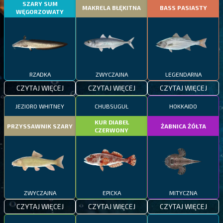
SZARY SUM
MAKRELA BŁĘKITNA
BASS PASIASTY
WĘGORZOWATY
RZADKA
ZWYCZAJNA
LEGENDARNA
CZYTAJ WIĘCEJ
CZYTAJ WIĘCEJ
CZYTAJ WIĘCEJ
JEZIORO WHITNEY
CHUBSUGUŁ
HOKKAIDO
KUR DIABEŁ
PRZYSSAWNIK SZARY
ŻABNICA ŻÓŁTA
CZERWONY
ZWYCZAJNA
EPICKA
MITYCZNA
CZYTAJ WIĘCEJ
CZYTAJ WIĘCEJ
CZYTAJ WIĘCEJ