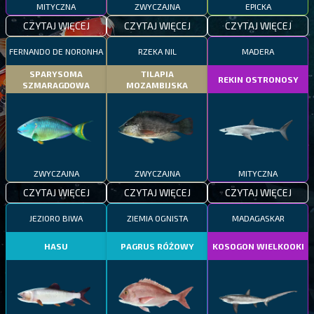
MITYCZNA
ZWYCZAJNA
EPICKA
CZYTAJ WIĘCEJ
CZYTAJ WIĘCEJ
CZYTAJ WIĘCEJ
FERNANDO DE NORONHA
RZEKA NIL
MADERA
SPARYSOMA
TILAPIA
REKIN OSTRONOSY
SZMARAGDOWA
MOZAMBIJSKA
ZWYCZAJNA
ZWYCZAJNA
MITYCZNA
CZYTAJ WIĘCEJ
CZYTAJ WIĘCEJ
CZYTAJ WIĘCEJ
JEZIORO BIWA
ZIEMIA OGNISTA
MADAGASKAR
HASU
PAGRUS RÓŻOWY
KOSOGON WIELKOOKI