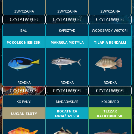
ZWYCZAJNA
ZWYCZAJNA
ZWYCZAJNA
CZYTAJ WIĘCEJ
CZYTAJ WIĘCEJ
CZYTAJ WIĘCEJ
BALI
KAPSZTAD
WODOSPADY WIKTORII
POKOLEC NIEBIESKI
MAKRELA MOTYLA
TILAPIA RENDALLI
RZADKA
RZADKA
RZADKA
CZYTAJ WIĘCEJ
CZYTAJ WIĘCEJ
CZYTAJ WIĘCEJ
KO PANYI
MADAGASKAR
KOLORADO
ROGATNICA
TĘCZAK
LUCJAN ZŁOTY
GWIAŹDZISTA
KALIFORNIJSKI