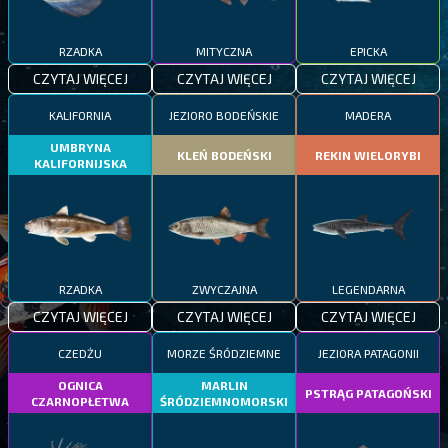
RZADKA
MITYCZNA
EPICKA
CZYTAJ WIĘCEJ
CZYTAJ WIĘCEJ
CZYTAJ WIĘCEJ
KALIFORNIA
JEZIORO BODEŃSKIE
MADERA
UMBRYNA
KLEŃ BODEŃSKI
REKIN WIELORYBI
KALIFORNIJSKA
RZADKA
ZWYCZAJNA
LEGENDARNA
CZYTAJ WIĘCEJ
CZYTAJ WIĘCEJ
CZYTAJ WIĘCEJ
CZEDŻU
MORZE ŚRÓDZIEMNE
JEZIORA PATAGONII
OGNICA
MARLIN
PSTRĄG PATAGOŃSKI
CZARNOPŁETWA
ŚRÓDZIEMNOMORSKI