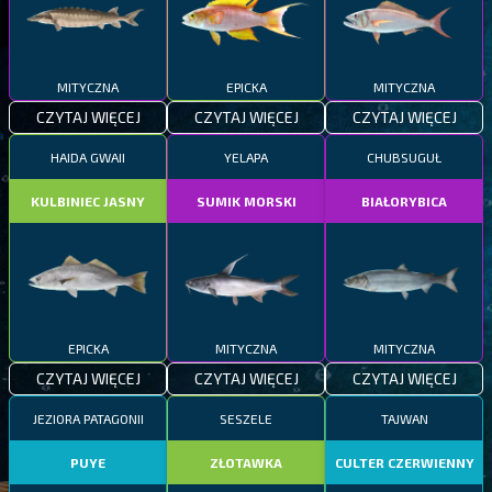
MITYCZNA
EPICKA
MITYCZNA
CZYTAJ WIĘCEJ
CZYTAJ WIĘCEJ
CZYTAJ WIĘCEJ
HAIDA GWAII
YELAPA
CHUBSUGUŁ
KULBINIEC JASNY
SUMIK MORSKI
BIAŁORYBICA
EPICKA
MITYCZNA
MITYCZNA
CZYTAJ WIĘCEJ
CZYTAJ WIĘCEJ
CZYTAJ WIĘCEJ
JEZIORA PATAGONII
SESZELE
TAJWAN
PUYE
ZŁOTAWKA
CULTER CZERWIENNY