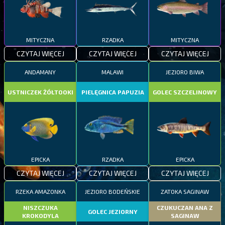
MITYCZNA
RZADKA
MITYCZNA
CZYTAJ WIĘCEJ
CZYTAJ WIĘCEJ
CZYTAJ WIĘCEJ
ANDAMANY
MALAWI
JEZIORO BIWA
USTNICZEK ŻÓŁTOOKI
PIELĘGNICA PAPUZIA
GOLEC SZCZELINOWY
EPICKA
RZADKA
EPICKA
CZYTAJ WIĘCEJ
CZYTAJ WIĘCEJ
CZYTAJ WIĘCEJ
RZEKA AMAZONKA
JEZIORO BODEŃSKIE
ZATOKA SAGINAW
NISZCZUKA
CZUKUCZAN ANA Z
GOLEC JEZIORNY
KROKODYLA
SAGINAW