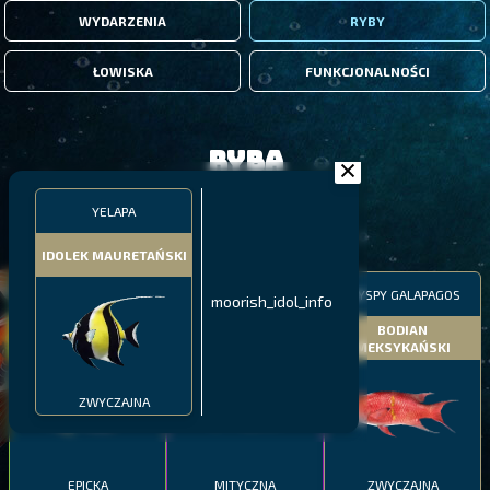
WYDARZENIA
RYBY
ŁOWISKA
FUNKCJONALNOŚCI
Ryba
YELAPA
FILTRY
IDOLEK MAURETAŃSKI
MALAWI
PÓŁNOCNE FIORDY
WYSPY GALAPAGOS
moorish_idol_info
BODIAN
PYSZCZAK ZACHODNI
LING
MEKSYKAŃSKI
ZWYCZAJNA
EPICKA
MITYCZNA
ZWYCZAJNA