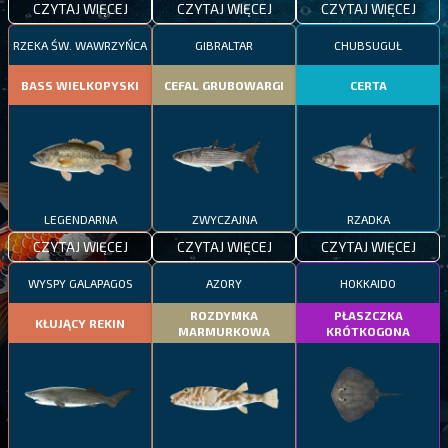
CZYTAJ WIĘCEJ
CZYTAJ WIĘCEJ
CZYTAJ WIĘCEJ
RZEKA ŚW. WAWRZYŃCA
GIBRALTAR
CHUBSUGUŁ
BASS WIELKOPYSKI
CEFAL GRUBOWARGI
CERTA
LEGENDARNA
ZWYCZAJNA
RZADKA
CZYTAJ WIĘCEJ
CZYTAJ WIĘCEJ
CZYTAJ WIĘCEJ
WYSPY GALAPAGOS
AZORY
HOKKAIDO
ROZDYMKA
PŁASZCZKA
KŁUJĄCY REKIN
MARMURKOWA
KRÓTKOGONA