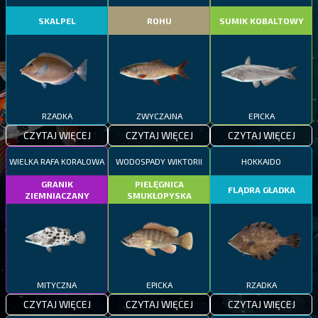
SKALPEL
ROHU
SUMIK KOBALTOWY
RZADKA
ZWYCZAJNA
EPICKA
CZYTAJ WIĘCEJ
CZYTAJ WIĘCEJ
CZYTAJ WIĘCEJ
WIELKA RAFA KORALOWA
WODOSPADY WIKTORII
HOKKAIDO
GRANIK
PIELĘGNICA
FLĄDRA GŁADKA
ZIEMNIACZANY
SMUKŁOPYSKA
MITYCZNA
EPICKA
RZADKA
CZYTAJ WIĘCEJ
CZYTAJ WIĘCEJ
CZYTAJ WIĘCEJ