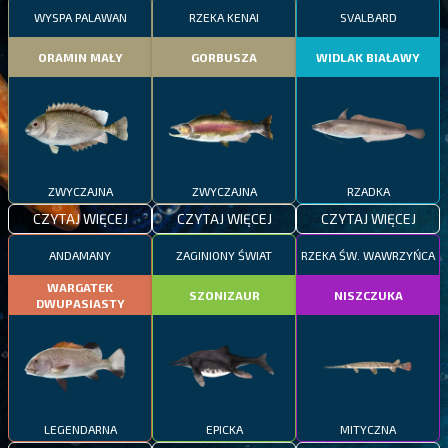
WYSPA PALAWAN
RZEKA KENAI
SVALBARD
ORAMIN MAŁY
GORBUSZA
WIDLAK BIAŁAWY
ZWYCZAJNA
ZWYCZAJNA
RZADKA
CZYTAJ WIĘCEJ
CZYTAJ WIĘCEJ
CZYTAJ WIĘCEJ
ANDAMANY
ZAGINIONY ŚWIAT
RZEKA ŚW. WAWRZYŃCA
WARGATEK
SZONIZAUR
NISZCZUKA
DWUPASIASTY
LEGENDARNA
EPICKA
MITYCZNA