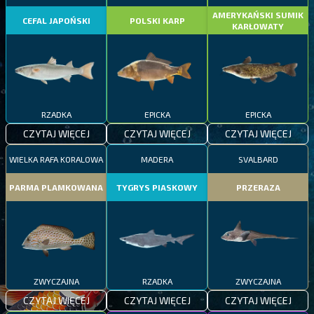
AMERYKAŃSKI SUMIK
CEFAL JAPOŃSKI
POLSKI KARP
KARŁOWATY
RZADKA
EPICKA
EPICKA
CZYTAJ WIĘCEJ
CZYTAJ WIĘCEJ
CZYTAJ WIĘCEJ
WIELKA RAFA KORALOWA
MADERA
SVALBARD
PARMA PLAMKOWANA
TYGRYS PIASKOWY
PRZERAZA
ZWYCZAJNA
RZADKA
ZWYCZAJNA
CZYTAJ WIĘCEJ
CZYTAJ WIĘCEJ
CZYTAJ WIĘCEJ