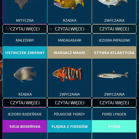
MITYCZNA
RZADKA
ZWYCZAJNA
CZYTAJ WIĘCEJ
CZYTAJ WIĘCEJ
CZYTAJ WIĘCEJ
MALEDIWY
MADAGASKAR
JEZIORA PATAGONII
USTNICZEK ZMIENNY
WARGACZ MAORI
STYNKA ATLANTYCKA
RZADKA
ZWYCZAJNA
ZWYCZAJNA
CZYTAJ WIĘCEJ
CZYTAJ WIĘCEJ
CZYTAJ WIĘCEJ
JEZIORO BODEŃSKIE
PÓŁNOCNE FIORDY
FIORD LYNGEN
SIEJA BODEŃSKA
FLĄDRA Z FIORDÓW
PTERA