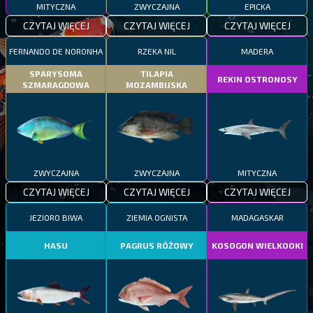
MITYCZNA
ZWYCZAJNA
EPICKA
CZYTAJ WIĘCEJ
CZYTAJ WIĘCEJ
CZYTAJ WIĘCEJ
FERNANDO DE NORONHA
RZEKA NIL
MADERA
SPARYSOMA
TILAPIA
REKIN OSTRONOSY
SZMARAGDOWA
MOZAMBIJSKA
ZWYCZAJNA
ZWYCZAJNA
MITYCZNA
CZYTAJ WIĘCEJ
CZYTAJ WIĘCEJ
CZYTAJ WIĘCEJ
JEZIORO BIWA
ZIEMIA OGNISTA
MADAGASKAR
HASU
PAGRUS RÓŻOWY
KOSOGON WIELKOOKI