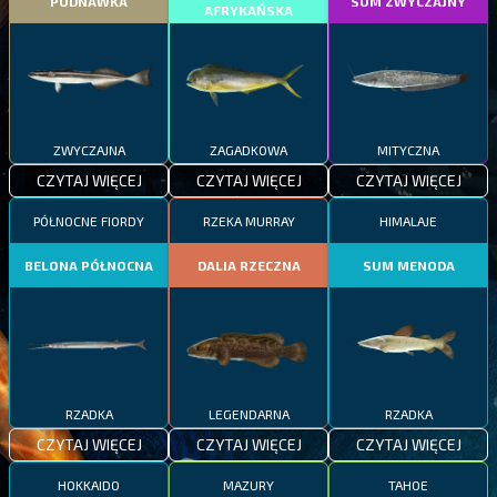
PODNAWKA
SUM ZWYCZAJNY
AFRYKAŃSKA
ZWYCZAJNA
ZAGADKOWA
MITYCZNA
CZYTAJ WIĘCEJ
CZYTAJ WIĘCEJ
CZYTAJ WIĘCEJ
PÓŁNOCNE FIORDY
RZEKA MURRAY
HIMALAJE
BELONA PÓŁNOCNA
DALIA RZECZNA
SUM MENODA
RZADKA
LEGENDARNA
RZADKA
CZYTAJ WIĘCEJ
CZYTAJ WIĘCEJ
CZYTAJ WIĘCEJ
HOKKAIDO
MAZURY
TAHOE