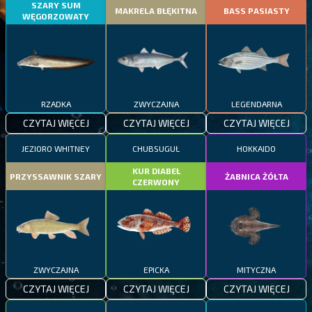
SZARY SUM
MAKRELA BŁĘKITNA
BASS PASIASTY
WĘGORZOWATY
RZADKA
ZWYCZAJNA
LEGENDARNA
CZYTAJ WIĘCEJ
CZYTAJ WIĘCEJ
CZYTAJ WIĘCEJ
JEZIORO WHITNEY
CHUBSUGUŁ
HOKKAIDO
KUR DIABEŁ
PRZYSSAWNIK SZARY
ŻABNICA ŻÓŁTA
CZERWONY
ZWYCZAJNA
EPICKA
MITYCZNA
CZYTAJ WIĘCEJ
CZYTAJ WIĘCEJ
CZYTAJ WIĘCEJ