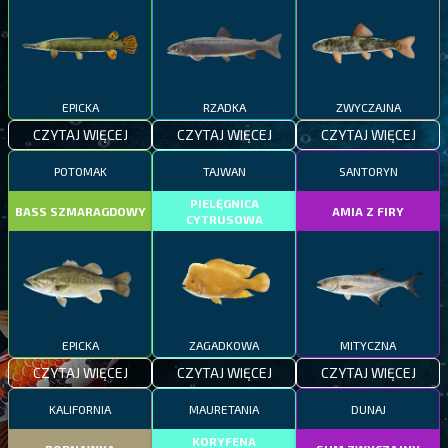
EPICKA
RZADKA
ZWYCZAJNA
CZYTAJ WIĘCEJ
CZYTAJ WIĘCEJ
CZYTAJ WIĘCEJ
POTOMAK
TAJWAN
SANTORYN
PIELĘGNICA
BASS SZMARAGDOWY
AMIA Z FIRY
CYTRUSOWA
EPICKA
ZAGADKOWA
MITYCZNA
CZYTAJ WIĘCEJ
CZYTAJ WIĘCEJ
CZYTAJ WIĘCEJ
KALIFORNIA
MAURETANIA
DUNAJ
KORYFENA