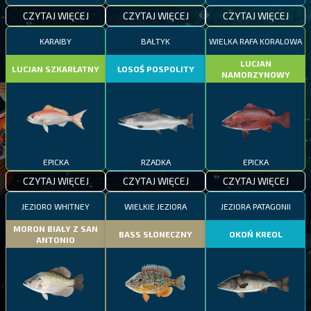
CZYTAJ WIĘCEJ
CZYTAJ WIĘCEJ
CZYTAJ WIĘCEJ
KARAIBY
BAŁTYK
WIELKA RAFA KORALOWA
LUCJAN
LUCJAN SZKARŁATNY
ŁOSOŚ POSPOLITY
NAMORZYNOWY
EPICKA
RZADKA
EPICKA
CZYTAJ WIĘCEJ
CZYTAJ WIĘCEJ
CZYTAJ WIĘCEJ
JEZIORO WHITNEY
WIELKIE JEZIORA
JEZIORA PATAGONII
MORON BIAŁY Z SAN
BASS SŁONECZNY
OKOŃ KREOL
ANTONIO