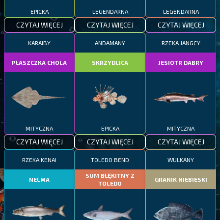
EPICKA
LEGENDARNA
LEGENDARNA
CZYTAJ WIĘCEJ
CZYTAJ WIĘCEJ
CZYTAJ WIĘCEJ
KARAIBY
ANDAMANY
RZEKA JANGCY
PŁASZCZKA CHOLA
SKRZYDLICA
JESIOTR DABRY
MITYCZNA
EPICKA
MITYCZNA
CZYTAJ WIĘCEJ
CZYTAJ WIĘCEJ
CZYTAJ WIĘCEJ
RZEKA KENAI
TOLEDO BEND
WULKANY
SUM BŁĘKITNY Z
NELMA
GRANIK NIEBIESKI
TOLEDO