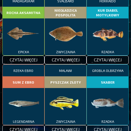
MADAGASKAR
SVALBARD
HOKKAIDO
NIEGŁADZICA
KUR DIABEŁ
ROCHA AKSAMITNA
POSPOLITA
MOTYLKOWY
EPICKA
ZWYCZAJNA
RZADKA
CZYTAJ WIĘCEJ
CZYTAJ WIĘCEJ
CZYTAJ WIĘCEJ
RZEKA EBRO
MALAWI
GROBLA OLBRZYMA
SUM Z EBRO
PYSZCZAK ZŁOTY
SKABER
LEGENDARNA
ZWYCZAJNA
RZADKA
CZYTAJ WIĘCEJ
CZYTAJ WIĘCEJ
CZYTAJ WIĘCEJ