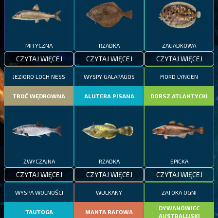
MITYCZNA
RZADKA
ZAGADKOWA
CZYTAJ WIĘCEJ
CZYTAJ WIĘCEJ
CZYTAJ WIĘCEJ
JEZIORO LOCH NESS
WYSPY GALAPAGOS
FIORD LYNGEN
TROĆ WĘDROWNA
ALUTERA PISANA
DORSZ ATLANTYCKI
ZWYCZAJNA
RZADKA
EPICKA
CZYTAJ WIĘCEJ
CZYTAJ WIĘCEJ
CZYTAJ WIĘCEJ
WYSPA WOLNOŚCI
WULKANY
ZATOKA OGNI
DYWANOWIEC
TAUTOGA
MANTA RAFOWA
AUSTRALIJSKI