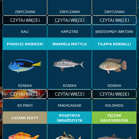
ZWYCZAJNA
ZWYCZAJNA
ZWYCZAJNA
CZYTAJ WIĘCEJ
CZYTAJ WIĘCEJ
CZYTAJ WIĘCEJ
BALI
KAPSZTAD
WODOSPADY WIKTORII
POKOLEC NIEBIESKI
MAKRELA MOTYLA
TILAPIA RENDALLI
RZADKA
RZADKA
RZADKA
CZYTAJ WIĘCEJ
CZYTAJ WIĘCEJ
CZYTAJ WIĘCEJ
KO PANYI
MADAGASKAR
KOLORADO
ROGATNICA
TĘCZAK
LUCJAN ZŁOTY
GWIAŹDZISTA
KALIFORNIJSKI