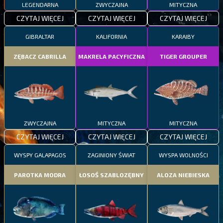
LEGENDARNA
ZWYCZAJNA
MITYCZNA
CZYTAJ WIĘCEJ
CZYTAJ WIĘCEJ
CZYTAJ WIĘCEJ
GIBRALTAR
KALIFORNIA
KARAIBY
ZĘBACZ CABRILLA
MAKRELA PACYFICZNA
TIGER GROUPER
ZWYCZAJNA
MITYCZNA
MITYCZNA
CZYTAJ WIĘCEJ
CZYTAJ WIĘCEJ
CZYTAJ WIĘCEJ
WYSPY GALAPAGOS
ZAGINIONY ŚWIAT
WYSPA WOLNOŚCI
PAROTKA MODRA
ŁOSOŚ SZABLOZĘBNY
ALOZA NIEBIESKA