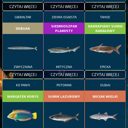
CZYTAJ WIĘCEJ
CZYTAJ WIĘCEJ
CZYTAJ WIĘCEJ
GIBRALTAR
ZIEMIA OGNISTA
TAHOE
SIEDMIOSZPAR
NAKRAPIANY SUMIK
DOBIJAK
PLAMISTY
KANAŁOWY
ZWYCZAJNA
MITYCZNA
EPICKA
CZYTAJ WIĘCEJ
CZYTAJ WIĘCEJ
CZYTAJ WIĘCEJ
KO PANYI
POTOMAK
DUBAJ
WARGATEK KORYS
SUMIK LAZUROWY
WICIAK WIELKI