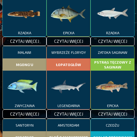
RZADKA
EPICKA
RZADKA
CZYTAJ WIĘCEJ
CZYTAJ WIĘCEJ
CZYTAJ WIĘCEJ
MALAWI
WYBRZEŻE FLORYDY
ZATOKA SAGINAW
PSTRĄG TĘCZOWY Z
MGONG'U
ŁOPATOGŁÓW
SAGINAW
ZWYCZAJNA
LEGENDARNA
EPICKA
CZYTAJ WIĘCEJ
CZYTAJ WIĘCEJ
CZYTAJ WIĘCEJ
SANTORYN
AMSTERDAM
CZEDŻU