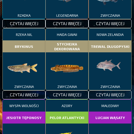
RZADKA
LEGENDARNA
ZWYCZAJNA
CZYTAJ WIĘCEJ
CZYTAJ WIĘCEJ
CZYTAJ WIĘCEJ
RZEKA NIL
HAIDA GWAII
NOWA ZELANDIA
STYCHEJKA
BRYKINUS
TREWAL DŁUGOPYSKI
DEKOROWANA
ZWYCZAJNA
ZWYCZAJNA
ZWYCZAJNA
CZYTAJ WIĘCEJ
CZYTAJ WIĘCEJ
CZYTAJ WIĘCEJ
WYSPA WOLNOŚCI
AZORY
MALEDIWY
JESIOTR TĘPONOSY
PELOR ATLANTYCKI
LUCJAN WĄSATY