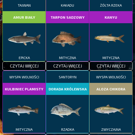
TAJWAN
KAKADU
ŻÓŁTA RZEKA
AMUR BIAŁY
TARPON SADZOWY
KANYU
EPICKA
MITYCZNA
MITYCZNA
CZYTAJ WIĘCEJ
CZYTAJ WIĘCEJ
CZYTAJ WIĘCEJ
WYSPA WOLNOŚCI
SANTORYN
WYSPA WOLNOŚCI
KULBINIEC PLAMISTY
DORADA KRÓLEWSKA
ALOZA CHIKORA
MITYCZNA
RZADKA
ZWYCZAJNA