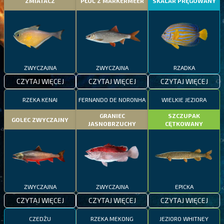
ZMIATACZ
PŁOĆ Z MARKERMEER
SKALAR PRĘGOWANY
ZWYCZAJNA
ZWYCZAJNA
RZADKA
CZYTAJ WIĘCEJ
CZYTAJ WIĘCEJ
CZYTAJ WIĘCEJ
RZEKA KENAI
FERNANDO DE NORONHA
WIELKIE JEZIORA
GRANIEC
SZCZUPAK
GOLEC ZWYCZAJNY
JASNOBRZUCHY
CĘTKOWANY
ZWYCZAJNA
ZWYCZAJNA
EPICKA
CZYTAJ WIĘCEJ
CZYTAJ WIĘCEJ
CZYTAJ WIĘCEJ
CZEDŻU
RZEKA MEKONG
JEZIORO WHITNEY