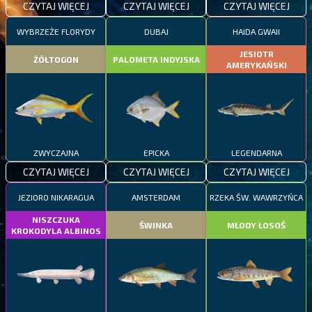
CZYTAJ WIĘCEJ
CZYTAJ WIĘCEJ
CZYTAJ WIĘCEJ
WYBRZEŻE FLORYDY
DUBAJ
HAIDA GWAII
JESIOTR
ŻÓŁTOGON
PALOMETA INDYJSKA
AMERYKAŃSKI
ZWYCZAJNA
EPICKA
LEGENDARNA
CZYTAJ WIĘCEJ
CZYTAJ WIĘCEJ
CZYTAJ WIĘCEJ
JEZIORO NIKARAGUA
AMSTERDAM
RZEKA ŚW. WAWRZYŃCA
NISZCZUKA
ŚWINKA
MŁODY ŁOSOŚ
KROKODYLA ALBINOS