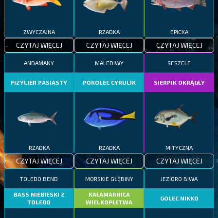
ZWYCZAJNA
RZADKA
EPICKA
CZYTAJ WIĘCEJ
CZYTAJ WIĘCEJ
CZYTAJ WIĘCEJ
ANDAMANY
MALEDIWY
SESZELE
FIZYLIER PASIASTY
POKOLEC CYRULIK
SIERPIK OKRĄGŁY
RZADKA
RZADKA
MITYCZNA
CZYTAJ WIĘCEJ
CZYTAJ WIĘCEJ
CZYTAJ WIĘCEJ
TOLEDO BEND
MORSKIE GŁĘBINY
JEZIORO BIWA
BASS NIEBIESKI Z
KAŁAMARNICA
GOLEC NIKKO
TOLEDO
WIELKOPŁETWA