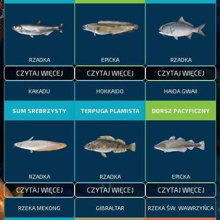
RZADKA
EPICKA
RZADKA
CZYTAJ WIĘCEJ
CZYTAJ WIĘCEJ
CZYTAJ WIĘCEJ
KAKADU
HOKKAIDO
HAIDA GWAII
SUM SREBRZYSTY
TERPUGA PLAMISTA
DORSZ PACYFICZNY
RZADKA
RZADKA
EPICKA
CZYTAJ WIĘCEJ
CZYTAJ WIĘCEJ
CZYTAJ WIĘCEJ
RZEKA MEKONG
GIBRALTAR
RZEKA ŚW. WAWRZYŃCA