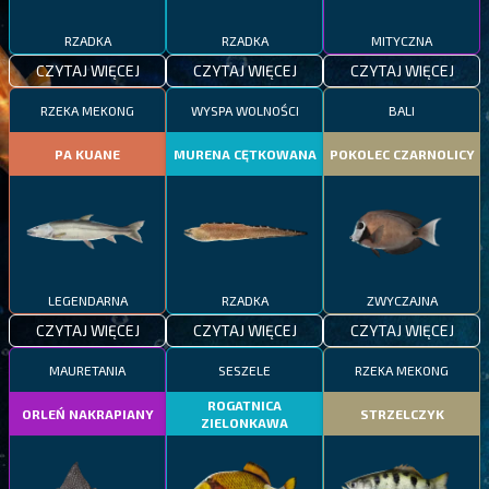
RZADKA
RZADKA
MITYCZNA
CZYTAJ WIĘCEJ
CZYTAJ WIĘCEJ
CZYTAJ WIĘCEJ
RZEKA MEKONG
WYSPA WOLNOŚCI
BALI
PA KUANE
MURENA CĘTKOWANA
POKOLEC CZARNOLICY
LEGENDARNA
RZADKA
ZWYCZAJNA
CZYTAJ WIĘCEJ
CZYTAJ WIĘCEJ
CZYTAJ WIĘCEJ
MAURETANIA
SESZELE
RZEKA MEKONG
ROGATNICA
ORLEŃ NAKRAPIANY
STRZELCZYK
ZIELONKAWA