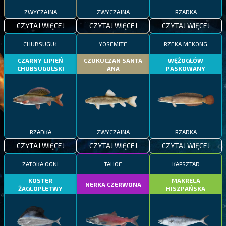
ZWYCZAJNA
ZWYCZAJNA
RZADKA
CZYTAJ WIĘCEJ
CZYTAJ WIĘCEJ
CZYTAJ WIĘCEJ
CHUBSUGUŁ
YOSEMITE
RZEKA MEKONG
CZARNY LIPIEŃ
CZUKUCZAN SANTA
WĘŻOGŁÓW
CHUBSUGUŁSKI
ANA
PASKOWANY
RZADKA
ZWYCZAJNA
RZADKA
CZYTAJ WIĘCEJ
CZYTAJ WIĘCEJ
CZYTAJ WIĘCEJ
ZATOKA OGNI
TAHOE
KAPSZTAD
KOSTER
MAKRELA
NERKA CZERWONA
ŻAGLOPŁETWY
HISZPAŃSKA