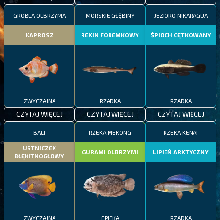
GROBLA OLBRZYMA
MORSKIE GŁĘBINY
JEZIORO NIKARAGUA
KAPROSZ
REKIN FOREMKOWY
ŚPIOCH CĘTKOWANY
ZWYCZAJNA
RZADKA
RZADKA
CZYTAJ WIĘCEJ
CZYTAJ WIĘCEJ
CZYTAJ WIĘCEJ
BALI
RZEKA MEKONG
RZEKA KENAI
USTNICZEK
GURAMI OLBRZYMI
LIPIEŃ ARKTYCZNY
BŁĘKITNOGŁOWY
ZWYCZAJNA
EPICKA
RZADKA