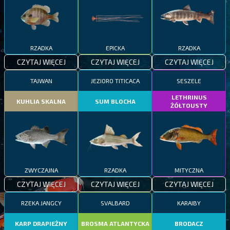
RZADKA
EPICKA
RZADKA
CZYTAJ WIĘCEJ
CZYTAJ WIĘCEJ
CZYTAJ WIĘCEJ
TAJWAN
JEZIORO TITICACA
SESZELE
LETHRINUS
KUHLIA SKALNA
SUM BLOCHA
ŻÓŁTOUSTY
ZWYCZAJNA
RZADKA
MITYCZNA
CZYTAJ WIĘCEJ
CZYTAJ WIĘCEJ
CZYTAJ WIĘCEJ
RZEKA JANGCY
SVALBARD
KARAIBY
KARP DRAPIEŻNY
BROSMA ATLANTYCKA
BRODACZ