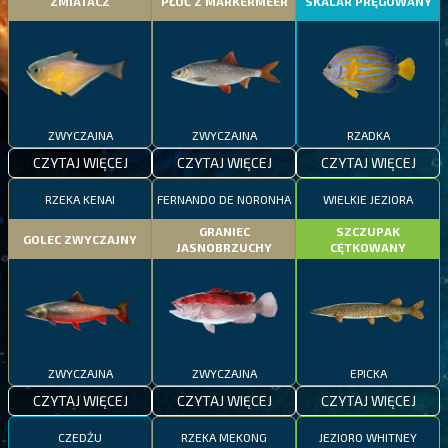
ZMIATACZ
PŁOĆ Z MARKERMEER
SKALAR PRĘGOWANY
ZWYCZAJNA
ZWYCZAJNA
RZADKA
CZYTAJ WIĘCEJ
CZYTAJ WIĘCEJ
CZYTAJ WIĘCEJ
RZEKA KENAI
FERNANDO DE NORONHA
WIELKIE JEZIORA
GRANIEC
SZCZUPAK
GOLEC ZWYCZAJNY
JASNOBRZUCHY
CĘTKOWANY
ZWYCZAJNA
ZWYCZAJNA
EPICKA
CZYTAJ WIĘCEJ
CZYTAJ WIĘCEJ
CZYTAJ WIĘCEJ
CZEDŻU
RZEKA MEKONG
JEZIORO WHITNEY