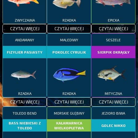
ZWYCZAJNA
RZADKA
EPICKA
CZYTAJ WIĘCEJ
CZYTAJ WIĘCEJ
CZYTAJ WIĘCEJ
ANDAMANY
MALEDIWY
SESZELE
FIZYLIER PASIASTY
POKOLEC CYRULIK
SIERPIK OKRĄGŁY
RZADKA
RZADKA
MITYCZNA
CZYTAJ WIĘCEJ
CZYTAJ WIĘCEJ
CZYTAJ WIĘCEJ
TOLEDO BEND
MORSKIE GŁĘBINY
JEZIORO BIWA
BASS NIEBIESKI Z
KAŁAMARNICA
GOLEC NIKKO
TOLEDO
WIELKOPŁETWA