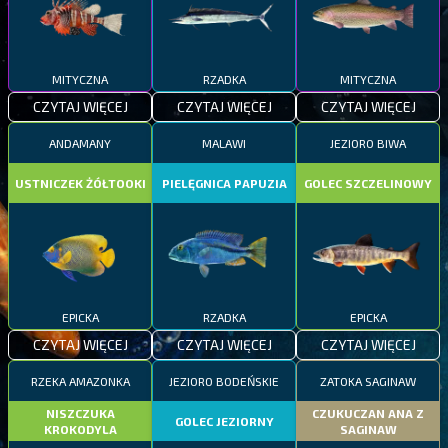
MITYCZNA
RZADKA
MITYCZNA
CZYTAJ WIĘCEJ
CZYTAJ WIĘCEJ
CZYTAJ WIĘCEJ
ANDAMANY
MALAWI
JEZIORO BIWA
USTNICZEK ŻÓŁTOOKI
PIELĘGNICA PAPUZIA
GOLEC SZCZELINOWY
EPICKA
RZADKA
EPICKA
CZYTAJ WIĘCEJ
CZYTAJ WIĘCEJ
CZYTAJ WIĘCEJ
RZEKA AMAZONKA
JEZIORO BODEŃSKIE
ZATOKA SAGINAW
NISZCZUKA
CZUKUCZAN ANA Z
GOLEC JEZIORNY
KROKODYLA
SAGINAW