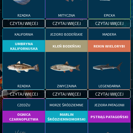
RZADKA
MITYCZNA
EPICKA
CZYTAJ WIĘCEJ
CZYTAJ WIĘCEJ
CZYTAJ WIĘCEJ
KALIFORNIA
JEZIORO BODEŃSKIE
MADERA
UMBRYNA
KLEŃ BODEŃSKI
REKIN WIELORYBI
KALIFORNIJSKA
RZADKA
ZWYCZAJNA
LEGENDARNA
CZYTAJ WIĘCEJ
CZYTAJ WIĘCEJ
CZYTAJ WIĘCEJ
CZEDŻU
MORZE ŚRÓDZIEMNE
JEZIORA PATAGONII
OGNICA
MARLIN
PSTRĄG PATAGOŃSKI
CZARNOPŁETWA
ŚRÓDZIEMNOMORSKI