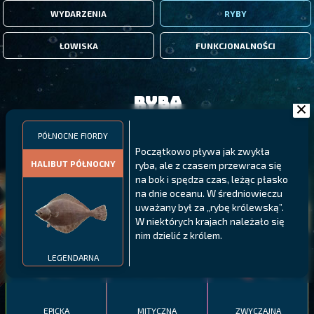
WYDARZENIA
RYBY
ŁOWISKA
FUNKCJONALNOŚCI
Ryba
PÓŁNOCNE FIORDY
FILTRY
Początkowo pływa jak zwykła
HALIBUT PÓŁNOCNY
ryba, ale z czasem przewraca się
na bok i spędza czas, leżąc płasko
MALAWI
PÓŁNOCNE FIORDY
WYSPY GALAPAGOS
na dnie oceanu. W średniowieczu
uważany był za „rybę królewską”.
BODIAN
PYSZCZAK ZACHODNI
LING
W niektórych krajach należało się
MEKSYKAŃSKI
nim dzielić z królem.
LEGENDARNA
EPICKA
MITYCZNA
ZWYCZAJNA