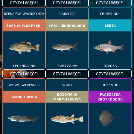
CZYTAJ WIĘCEJ
CZYTAJ WIĘCEJ
CZYTAJ WIĘCEJ
RZEKA ŚW. WAWRZYŃCA
GIBRALTAR
CHUBSUGUŁ
BASS WIELKOPYSKI
CEFAL GRUBOWARGI
CERTA
LEGENDARNA
ZWYCZAJNA
RZADKA
CZYTAJ WIĘCEJ
CZYTAJ WIĘCEJ
CZYTAJ WIĘCEJ
WYSPY GALAPAGOS
AZORY
HOKKAIDO
ROZDYMKA
PŁASZCZKA
KŁUJĄCY REKIN
MARMURKOWA
KRÓTKOGONA