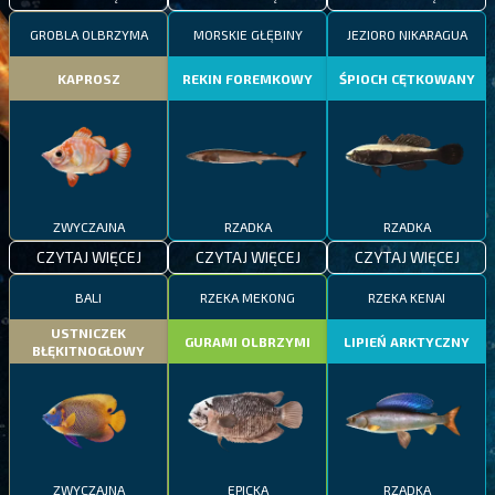
GROBLA OLBRZYMA
MORSKIE GŁĘBINY
JEZIORO NIKARAGUA
KAPROSZ
REKIN FOREMKOWY
ŚPIOCH CĘTKOWANY
ZWYCZAJNA
RZADKA
RZADKA
CZYTAJ WIĘCEJ
CZYTAJ WIĘCEJ
CZYTAJ WIĘCEJ
BALI
RZEKA MEKONG
RZEKA KENAI
USTNICZEK
GURAMI OLBRZYMI
LIPIEŃ ARKTYCZNY
BŁĘKITNOGŁOWY
ZWYCZAJNA
EPICKA
RZADKA