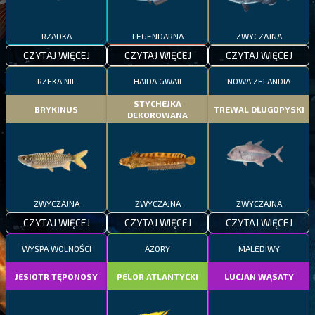
RZADKA
LEGENDARNA
ZWYCZAJNA
CZYTAJ WIĘCEJ
CZYTAJ WIĘCEJ
CZYTAJ WIĘCEJ
RZEKA NIL
HAIDA GWAII
NOWA ZELANDIA
STYCHEJKA
BRYKINUS
TREWAL DŁUGOPYSKI
DEKOROWANA
ZWYCZAJNA
ZWYCZAJNA
ZWYCZAJNA
CZYTAJ WIĘCEJ
CZYTAJ WIĘCEJ
CZYTAJ WIĘCEJ
WYSPA WOLNOŚCI
AZORY
MALEDIWY
JESIOTR TĘPONOSY
PELOR ATLANTYCKI
LUCJAN WĄSATY