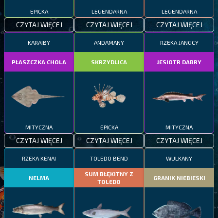
EPICKA
LEGENDARNA
LEGENDARNA
CZYTAJ WIĘCEJ
CZYTAJ WIĘCEJ
CZYTAJ WIĘCEJ
KARAIBY
ANDAMANY
RZEKA JANGCY
PŁASZCZKA CHOLA
SKRZYDLICA
JESIOTR DABRY
MITYCZNA
EPICKA
MITYCZNA
CZYTAJ WIĘCEJ
CZYTAJ WIĘCEJ
CZYTAJ WIĘCEJ
RZEKA KENAI
TOLEDO BEND
WULKANY
SUM BŁĘKITNY Z
NELMA
GRANIK NIEBIESKI
TOLEDO