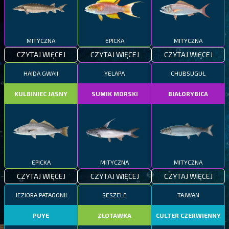
MITYCZNA
EPICKA
MITYCZNA
CZYTAJ WIĘCEJ
CZYTAJ WIĘCEJ
CZYTAJ WIĘCEJ
HAIDA GWAII
YELAPA
CHUBSUGUŁ
KULBINIEC JASNY
SUMIK MORSKI
BIAŁORYBICA
EPICKA
MITYCZNA
MITYCZNA
CZYTAJ WIĘCEJ
CZYTAJ WIĘCEJ
CZYTAJ WIĘCEJ
JEZIORA PATAGONII
SESZELE
TAJWAN
PUYE
ZŁOTAWKA
CULTER CZERWIENNY