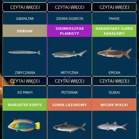
CZYTAJ WIĘCEJ
CZYTAJ WIĘCEJ
CZYTAJ WIĘCEJ
GIBRALTAR
ZIEMIA OGNISTA
TAHOE
SIEDMIOSZPAR
NAKRAPIANY SUMIK
DOBIJAK
PLAMISTY
KANAŁOWY
ZWYCZAJNA
MITYCZNA
EPICKA
CZYTAJ WIĘCEJ
CZYTAJ WIĘCEJ
CZYTAJ WIĘCEJ
KO PANYI
POTOMAK
DUBAJ
WARGATEK KORYS
SUMIK LAZUROWY
WICIAK WIELKI