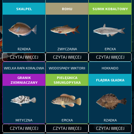
SKALPEL
ROHU
SUMIK KOBALTOWY
RZADKA
ZWYCZAJNA
EPICKA
CZYTAJ WIĘCEJ
CZYTAJ WIĘCEJ
CZYTAJ WIĘCEJ
WIELKA RAFA KORALOWA
WODOSPADY WIKTORII
HOKKAIDO
GRANIK
PIELĘGNICA
FLĄDRA GŁADKA
ZIEMNIACZANY
SMUKŁOPYSKA
MITYCZNA
EPICKA
RZADKA
CZYTAJ WIĘCEJ
CZYTAJ WIĘCEJ
CZYTAJ WIĘCEJ