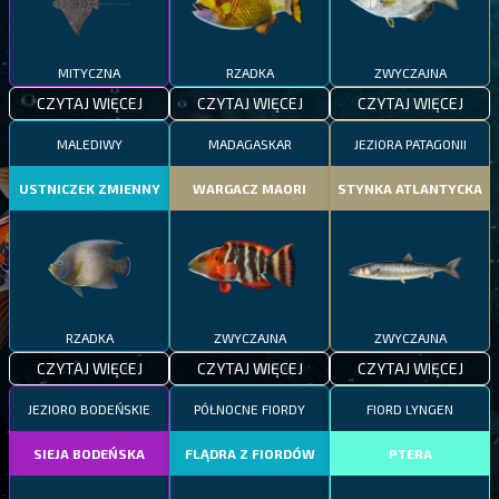
MITYCZNA
RZADKA
ZWYCZAJNA
CZYTAJ WIĘCEJ
CZYTAJ WIĘCEJ
CZYTAJ WIĘCEJ
MALEDIWY
MADAGASKAR
JEZIORA PATAGONII
USTNICZEK ZMIENNY
WARGACZ MAORI
STYNKA ATLANTYCKA
RZADKA
ZWYCZAJNA
ZWYCZAJNA
CZYTAJ WIĘCEJ
CZYTAJ WIĘCEJ
CZYTAJ WIĘCEJ
JEZIORO BODEŃSKIE
PÓŁNOCNE FIORDY
FIORD LYNGEN
SIEJA BODEŃSKA
FLĄDRA Z FIORDÓW
PTERA