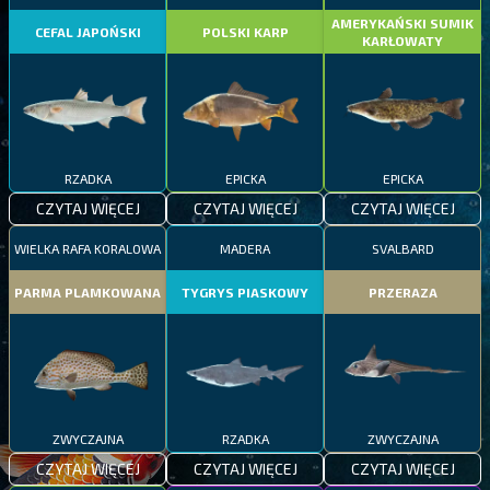
AMERYKAŃSKI SUMIK
CEFAL JAPOŃSKI
POLSKI KARP
KARŁOWATY
RZADKA
EPICKA
EPICKA
CZYTAJ WIĘCEJ
CZYTAJ WIĘCEJ
CZYTAJ WIĘCEJ
WIELKA RAFA KORALOWA
MADERA
SVALBARD
PARMA PLAMKOWANA
TYGRYS PIASKOWY
PRZERAZA
ZWYCZAJNA
RZADKA
ZWYCZAJNA
CZYTAJ WIĘCEJ
CZYTAJ WIĘCEJ
CZYTAJ WIĘCEJ