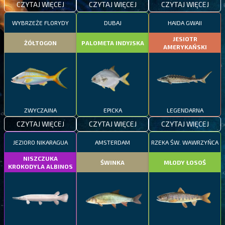
CZYTAJ WIĘCEJ
CZYTAJ WIĘCEJ
CZYTAJ WIĘCEJ
WYBRZEŻE FLORYDY
DUBAJ
HAIDA GWAII
JESIOTR
ŻÓŁTOGON
PALOMETA INDYJSKA
AMERYKAŃSKI
ZWYCZAJNA
EPICKA
LEGENDARNA
CZYTAJ WIĘCEJ
CZYTAJ WIĘCEJ
CZYTAJ WIĘCEJ
JEZIORO NIKARAGUA
AMSTERDAM
RZEKA ŚW. WAWRZYŃCA
NISZCZUKA
ŚWINKA
MŁODY ŁOSOŚ
KROKODYLA ALBINOS