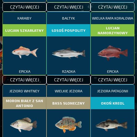
CZYTAJ WIĘCEJ
CZYTAJ WIĘCEJ
CZYTAJ WIĘCEJ
KARAIBY
BAŁTYK
WIELKA RAFA KORALOWA
LUCJAN
LUCJAN SZKARŁATNY
ŁOSOŚ POSPOLITY
NAMORZYNOWY
EPICKA
RZADKA
EPICKA
CZYTAJ WIĘCEJ
CZYTAJ WIĘCEJ
CZYTAJ WIĘCEJ
JEZIORO WHITNEY
WIELKIE JEZIORA
JEZIORA PATAGONII
MORON BIAŁY Z SAN
BASS SŁONECZNY
OKOŃ KREOL
ANTONIO