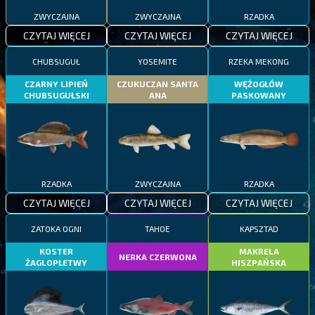
ZWYCZAJNA
ZWYCZAJNA
RZADKA
CZYTAJ WIĘCEJ
CZYTAJ WIĘCEJ
CZYTAJ WIĘCEJ
CHUBSUGUŁ
YOSEMITE
RZEKA MEKONG
CZARNY LIPIEŃ
CZUKUCZAN SANTA
WĘŻOGŁÓW
CHUBSUGUŁSKI
ANA
PASKOWANY
RZADKA
ZWYCZAJNA
RZADKA
CZYTAJ WIĘCEJ
CZYTAJ WIĘCEJ
CZYTAJ WIĘCEJ
ZATOKA OGNI
TAHOE
KAPSZTAD
KOSTER
MAKRELA
NERKA CZERWONA
ŻAGLOPŁETWY
HISZPAŃSKA