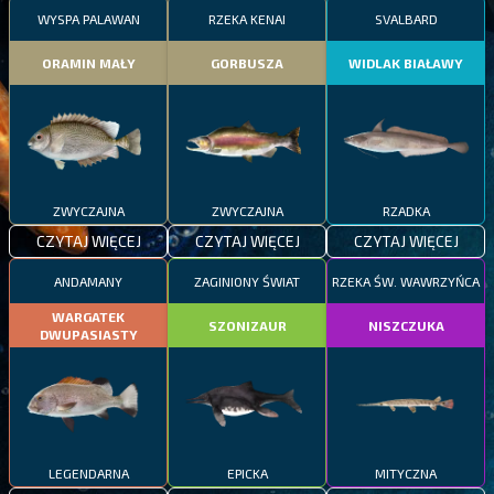
WYSPA PALAWAN
RZEKA KENAI
SVALBARD
ORAMIN MAŁY
GORBUSZA
WIDLAK BIAŁAWY
ZWYCZAJNA
ZWYCZAJNA
RZADKA
CZYTAJ WIĘCEJ
CZYTAJ WIĘCEJ
CZYTAJ WIĘCEJ
ANDAMANY
ZAGINIONY ŚWIAT
RZEKA ŚW. WAWRZYŃCA
WARGATEK
SZONIZAUR
NISZCZUKA
DWUPASIASTY
LEGENDARNA
EPICKA
MITYCZNA