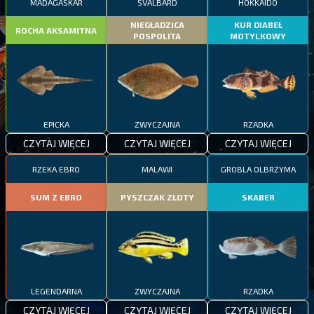
MADAGASKAR
SVALBARD
HOKKAIDO
NIEGŁADZICA
KUR DIABEŁ
ROCHA AKSAMITNA
POSPOLITA
MOTYLKOWY
EPICKA
ZWYCZAJNA
RZADKA
CZYTAJ WIĘCEJ
CZYTAJ WIĘCEJ
CZYTAJ WIĘCEJ
RZEKA EBRO
MALAWI
GROBLA OLBRZYMA
SUM Z EBRO
PYSZCZAK ZŁOTY
SKABER
LEGENDARNA
ZWYCZAJNA
RZADKA
CZYTAJ WIĘCEJ
CZYTAJ WIĘCEJ
CZYTAJ WIĘCEJ