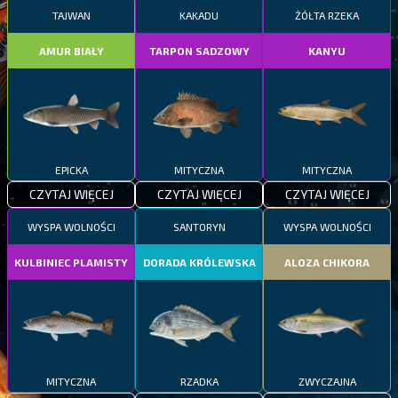
TAJWAN
KAKADU
ŻÓŁTA RZEKA
AMUR BIAŁY
TARPON SADZOWY
KANYU
EPICKA
MITYCZNA
MITYCZNA
CZYTAJ WIĘCEJ
CZYTAJ WIĘCEJ
CZYTAJ WIĘCEJ
WYSPA WOLNOŚCI
SANTORYN
WYSPA WOLNOŚCI
KULBINIEC PLAMISTY
DORADA KRÓLEWSKA
ALOZA CHIKORA
MITYCZNA
RZADKA
ZWYCZAJNA