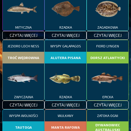
MITYCZNA
RZADKA
ZAGADKOWA
CZYTAJ WIĘCEJ
CZYTAJ WIĘCEJ
CZYTAJ WIĘCEJ
JEZIORO LOCH NESS
WYSPY GALAPAGOS
FIORD LYNGEN
TROĆ WĘDROWNA
ALUTERA PISANA
DORSZ ATLANTYCKI
ZWYCZAJNA
RZADKA
EPICKA
CZYTAJ WIĘCEJ
CZYTAJ WIĘCEJ
CZYTAJ WIĘCEJ
WYSPA WOLNOŚCI
WULKANY
ZATOKA OGNI
DYWANOWIEC
TAUTOGA
MANTA RAFOWA
AUSTRALIJSKI