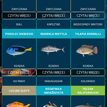
ZWYCZAJNA
ZWYCZAJNA
ZWYCZAJNA
CZYTAJ WIĘCEJ
CZYTAJ WIĘCEJ
CZYTAJ WIĘCEJ
BALI
KAPSZTAD
WODOSPADY WIKTORII
POKOLEC NIEBIESKI
MAKRELA MOTYLA
TILAPIA RENDALLI
RZADKA
RZADKA
RZADKA
CZYTAJ WIĘCEJ
CZYTAJ WIĘCEJ
CZYTAJ WIĘCEJ
KO PANYI
MADAGASKAR
KOLORADO
ROGATNICA
TĘCZAK
LUCJAN ZŁOTY
GWIAŹDZISTA
KALIFORNIJSKI