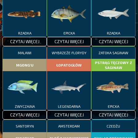
RZADKA
EPICKA
RZADKA
CZYTAJ WIĘCEJ
CZYTAJ WIĘCEJ
CZYTAJ WIĘCEJ
MALAWI
WYBRZEŻE FLORYDY
ZATOKA SAGINAW
PSTRĄG TĘCZOWY Z
MGONG'U
ŁOPATOGŁÓW
SAGINAW
ZWYCZAJNA
LEGENDARNA
EPICKA
CZYTAJ WIĘCEJ
CZYTAJ WIĘCEJ
CZYTAJ WIĘCEJ
SANTORYN
AMSTERDAM
CZEDŻU