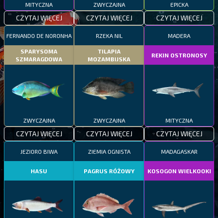
MITYCZNA
ZWYCZAJNA
EPICKA
CZYTAJ WIĘCEJ
CZYTAJ WIĘCEJ
CZYTAJ WIĘCEJ
FERNANDO DE NORONHA
RZEKA NIL
MADERA
SPARYSOMA
TILAPIA
REKIN OSTRONOSY
SZMARAGDOWA
MOZAMBIJSKA
ZWYCZAJNA
ZWYCZAJNA
MITYCZNA
CZYTAJ WIĘCEJ
CZYTAJ WIĘCEJ
CZYTAJ WIĘCEJ
JEZIORO BIWA
ZIEMIA OGNISTA
MADAGASKAR
HASU
PAGRUS RÓŻOWY
KOSOGON WIELKOOKI