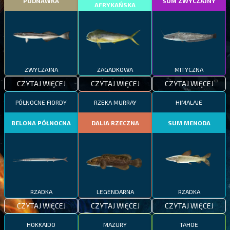
PODNAWKA
SUM ZWYCZAJNY
AFRYKAŃSKA
ZWYCZAJNA
ZAGADKOWA
MITYCZNA
CZYTAJ WIĘCEJ
CZYTAJ WIĘCEJ
CZYTAJ WIĘCEJ
PÓŁNOCNE FIORDY
RZEKA MURRAY
HIMALAJE
BELONA PÓŁNOCNA
DALIA RZECZNA
SUM MENODA
RZADKA
LEGENDARNA
RZADKA
CZYTAJ WIĘCEJ
CZYTAJ WIĘCEJ
CZYTAJ WIĘCEJ
HOKKAIDO
MAZURY
TAHOE