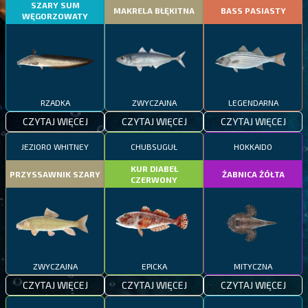
SZARY SUM
MAKRELA BŁĘKITNA
BASS PASIASTY
WĘGORZOWATY
RZADKA
ZWYCZAJNA
LEGENDARNA
CZYTAJ WIĘCEJ
CZYTAJ WIĘCEJ
CZYTAJ WIĘCEJ
JEZIORO WHITNEY
CHUBSUGUŁ
HOKKAIDO
KUR DIABEŁ
PRZYSSAWNIK SZARY
ŻABNICA ŻÓŁTA
CZERWONY
ZWYCZAJNA
EPICKA
MITYCZNA
CZYTAJ WIĘCEJ
CZYTAJ WIĘCEJ
CZYTAJ WIĘCEJ