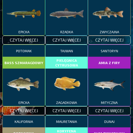
EPICKA
RZADKA
ZWYCZAJNA
CZYTAJ WIĘCEJ
CZYTAJ WIĘCEJ
CZYTAJ WIĘCEJ
POTOMAK
TAJWAN
SANTORYN
PIELĘGNICA
BASS SZMARAGDOWY
AMIA Z FIRY
CYTRUSOWA
EPICKA
ZAGADKOWA
MITYCZNA
CZYTAJ WIĘCEJ
CZYTAJ WIĘCEJ
CZYTAJ WIĘCEJ
KALIFORNIA
MAURETANIA
DUNAJ
KORYFENA