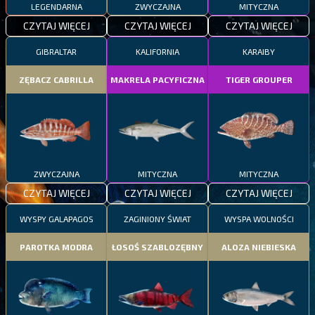
LEGENDARNA
ZWYCZAJNA
MITYCZNA
CZYTAJ WIĘCEJ
CZYTAJ WIĘCEJ
CZYTAJ WIĘCEJ
GIBRALTAR
KALIFORNIA
KARAIBY
ZĘBACZ CABRILLA
MAKRELA PACYFICZNA
TIGER GROUPER
ZWYCZAJNA
MITYCZNA
MITYCZNA
CZYTAJ WIĘCEJ
CZYTAJ WIĘCEJ
CZYTAJ WIĘCEJ
WYSPY GALAPAGOS
ZAGINIONY ŚWIAT
WYSPA WOLNOŚCI
PAROTKA MODRA
ŁOSOŚ SZABLOZĘBNY
ALOZA NIEBIESKA