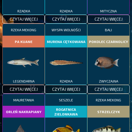
RZADKA
RZADKA
MITYCZNA
CZYTAJ WIĘCEJ
CZYTAJ WIĘCEJ
CZYTAJ WIĘCEJ
RZEKA MEKONG
WYSPA WOLNOŚCI
BALI
PA KUANE
MURENA CĘTKOWANA
POKOLEC CZARNOLICY
LEGENDARNA
RZADKA
ZWYCZAJNA
CZYTAJ WIĘCEJ
CZYTAJ WIĘCEJ
CZYTAJ WIĘCEJ
MAURETANIA
SESZELE
RZEKA MEKONG
ROGATNICA
ORLEŃ NAKRAPIANY
STRZELCZYK
ZIELONKAWA