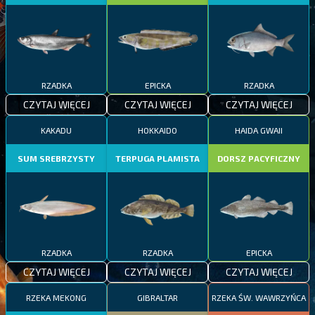
RZADKA
EPICKA
RZADKA
CZYTAJ WIĘCEJ
CZYTAJ WIĘCEJ
CZYTAJ WIĘCEJ
KAKADU
HOKKAIDO
HAIDA GWAII
SUM SREBRZYSTY
TERPUGA PLAMISTA
DORSZ PACYFICZNY
RZADKA
RZADKA
EPICKA
CZYTAJ WIĘCEJ
CZYTAJ WIĘCEJ
CZYTAJ WIĘCEJ
RZEKA MEKONG
GIBRALTAR
RZEKA ŚW. WAWRZYŃCA