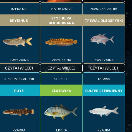
RZEKA NIL
HAIDA GWAII
NOWA ZELANDIA
STYCHEJKA
BRYKINUS
TREWAL DŁUGOPYSKI
DEKOROWANA
ZWYCZAJNA
ZWYCZAJNA
ZWYCZAJNA
CZYTAJ WIĘCEJ
CZYTAJ WIĘCEJ
CZYTAJ WIĘCEJ
JEZIORA PATAGONII
SESZELE
TAJWAN
PUYE
ZŁOTAWKA
CULTER CZERWIENNY
RZADKA
EPICKA
RZADKA