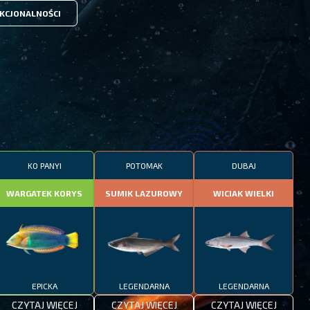
KCJONALNOŚCI
KO PANYI
POTOMAK
DUBAJ
WARGATEK KORYS
SUMIK LAZUROWY
WICIAK WIELKI
EPICKA
LEGENDARNA
LEGENDARNA
CZYTAJ WIĘCEJ
CZYTAJ WIĘCEJ
CZYTAJ WIĘCEJ