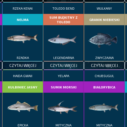
RZEKA KENAI
TOLEDO BEND
WULKANY
SUM BŁĘKITNY Z
NELMA
GRANIK NIEBIESKI
TOLEDO
RZADKA
LEGENDARNA
ZWYCZAJNA
CZYTAJ WIĘCEJ
CZYTAJ WIĘCEJ
CZYTAJ WIĘCEJ
HAIDA GWAII
YELAPA
CHUBSUGUŁ
KULBINIEC JASNY
SUMIK MORSKI
BIAŁORYBICA
EPICKA
MITYCZNA
MITYCZNA