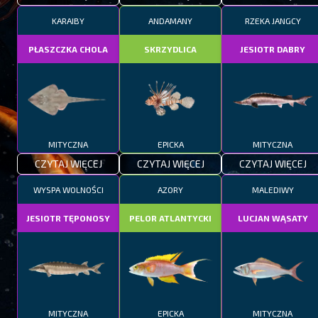
KARAIBY
ANDAMANY
RZEKA JANGCY
PŁASZCZKA CHOLA
SKRZYDLICA
JESIOTR DABRY
MITYCZNA
EPICKA
MITYCZNA
CZYTAJ WIĘCEJ
CZYTAJ WIĘCEJ
CZYTAJ WIĘCEJ
WYSPA WOLNOŚCI
AZORY
MALEDIWY
JESIOTR TĘPONOSY
PELOR ATLANTYCKI
LUCJAN WĄSATY
MITYCZNA
EPICKA
MITYCZNA