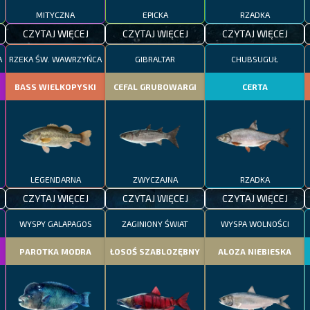
MITYCZNA
EPICKA
RZADKA
CZYTAJ WIĘCEJ
CZYTAJ WIĘCEJ
CZYTAJ WIĘCEJ
A
RZEKA ŚW. WAWRZYŃCA
GIBRALTAR
CHUBSUGUŁ
BASS WIELKOPYSKI
CEFAL GRUBOWARGI
CERTA
LEGENDARNA
ZWYCZAJNA
RZADKA
CZYTAJ WIĘCEJ
CZYTAJ WIĘCEJ
CZYTAJ WIĘCEJ
WYSPY GALAPAGOS
ZAGINIONY ŚWIAT
WYSPA WOLNOŚCI
PAROTKA MODRA
ŁOSOŚ SZABLOZĘBNY
ALOZA NIEBIESKA