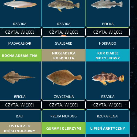
RZADKA
RZADKA
EPICKA
CZYTAJ WIĘCEJ
CZYTAJ WIĘCEJ
CZYTAJ WIĘCEJ
MADAGASKAR
SVALBARD
HOKKAIDO
NIEGŁADZICA
KUR DIABEŁ
ROCHA AKSAMITNA
POSPOLITA
MOTYLKOWY
EPICKA
ZWYCZAJNA
RZADKA
CZYTAJ WIĘCEJ
CZYTAJ WIĘCEJ
CZYTAJ WIĘCEJ
BALI
RZEKA MEKONG
RZEKA KENAI
USTNICZEK
GURAMI OLBRZYMI
LIPIEŃ ARKTYCZNY
BŁĘKITNOGŁOWY