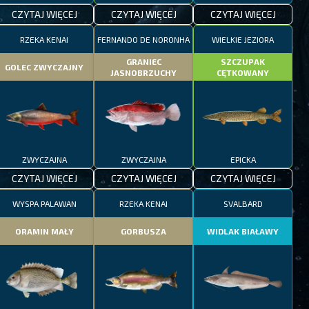
CZYTAJ WIĘCEJ
CZYTAJ WIĘCEJ
CZYTAJ WIĘCEJ
RZEKA KENAI
FERNANDO DE NORONHA
WIELKIE JEZIORA
GRANIEC
SZCZUPAK
GOLEC ZWYCZAJNY
JASNOBRZUCHY
CĘTKOWANY
ZWYCZAJNA
ZWYCZAJNA
EPICKA
CZYTAJ WIĘCEJ
CZYTAJ WIĘCEJ
CZYTAJ WIĘCEJ
WYSPA PALAWAN
RZEKA KENAI
SVALBARD
ORAMIN MAŁY
GORBUSZA
WIDLAK BIAŁAWY