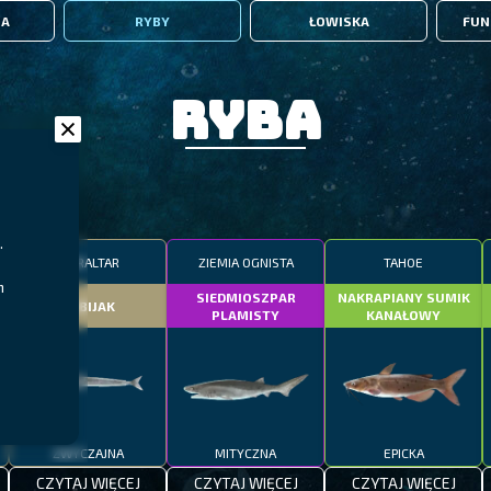
IA
RYBY
ŁOWISKA
FUN
Ryba
.
GIBRALTAR
ZIEMIA OGNISTA
TAHOE
m
SIEDMIOSZPAR
NAKRAPIANY SUMIK
DOBIJAK
PLAMISTY
KANAŁOWY
ZWYCZAJNA
MITYCZNA
EPICKA
CZYTAJ WIĘCEJ
CZYTAJ WIĘCEJ
CZYTAJ WIĘCEJ