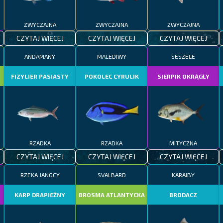
ZWYCZAJNA
ZWYCZAJNA
ZWYCZAJNA
CZYTAJ WIĘCEJ
CZYTAJ WIĘCEJ
CZYTAJ WIĘCEJ
ANDAMANY
MALEDIWY
SESZELE
FIZYLIER PASIASTY
POKOLEC CYRULIK
SIERPIK OKRĄGŁY
RZADKA
RZADKA
MITYCZNA
CZYTAJ WIĘCEJ
CZYTAJ WIĘCEJ
CZYTAJ WIĘCEJ
RZEKA JANGCY
SVALBARD
KARAIBY
KARP DRAPIEŻNY
BROSMA ATLANTYCKA
BRODACZ