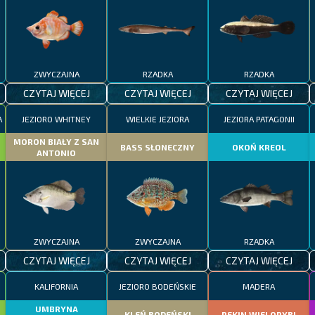
ZWYCZAJNA
RZADKA
RZADKA
CZYTAJ WIĘCEJ
CZYTAJ WIĘCEJ
CZYTAJ WIĘCEJ
A
JEZIORO WHITNEY
WIELKIE JEZIORA
JEZIORA PATAGONII
MORON BIAŁY Z SAN
BASS SŁONECZNY
OKOŃ KREOL
ANTONIO
ZWYCZAJNA
ZWYCZAJNA
RZADKA
CZYTAJ WIĘCEJ
CZYTAJ WIĘCEJ
CZYTAJ WIĘCEJ
KALIFORNIA
JEZIORO BODEŃSKIE
MADERA
UMBRYNA
KLEŃ BODEŃSKI
REKIN WIELORYBI