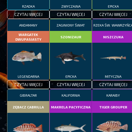
RZADKA
ZWYCZAJNA
EPICKA
CZYTAJ WIĘCEJ
CZYTAJ WIĘCEJ
CZYTAJ WIĘCEJ
ANDAMANY
ZAGINIONY ŚWIAT
RZEKA ŚW. WAWRZYŃC
WARGATEK
SZONIZAUR
NISZCZUKA
DWUPASIASTY
LEGENDARNA
EPICKA
MITYCZNA
CZYTAJ WIĘCEJ
CZYTAJ WIĘCEJ
CZYTAJ WIĘCEJ
GIBRALTAR
KALIFORNIA
KARAIBY
ZĘBACZ CABRILLA
MAKRELA PACYFICZNA
TIGER GROUPER