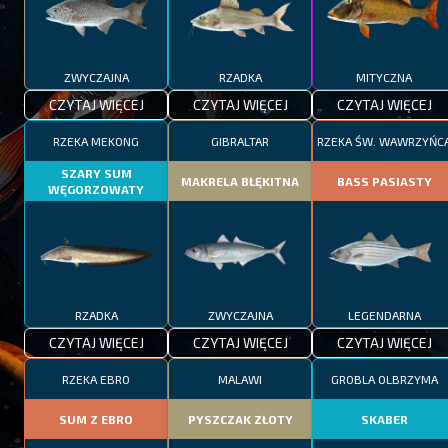
ZWYCZAJNA
RZADKA
MITYCZNA
CZYTAJ WIĘCEJ
CZYTAJ WIĘCEJ
CZYTAJ WIĘCEJ
RZEKA MEKONG
GIBRALTAR
RZEKA ŚW. WAWRZYŃC
SZARY SUM
MAKRELA BŁĘKITNA
BASS PASIASTY
WĘGORZOWATY
RZADKA
ZWYCZAJNA
LEGENDARNA
CZYTAJ WIĘCEJ
CZYTAJ WIĘCEJ
CZYTAJ WIĘCEJ
RZEKA EBRO
MALAWI
GROBLA OLBRZYMA
SUM Z EBRO
PYSZCZAK ZŁOTY
SKABER