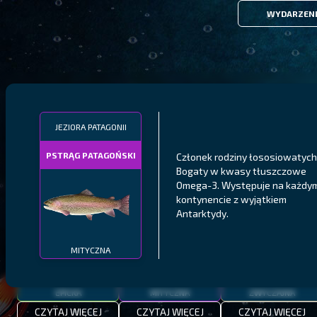
WYDARZEN
FILTRY
JEZIORA PATAGONII
PSTRĄG PATAGOŃSKI
Członek rodziny łososiowatych
MALAWI
PÓŁNOCNE FIORDY
WYSPY GALAPAGOS
Bogaty w kwasy tłuszczowe
Omega-3. Występuje na każdy
BODIAN
PYSZCZAK ZACHODNI
LING
kontynencie z wyjątkiem
MEKSYKAŃSKI
Antarktydy.
MITYCZNA
EPICKA
MITYCZNA
ZWYCZAJNA
CZYTAJ WIĘCEJ
CZYTAJ WIĘCEJ
CZYTAJ WIĘCEJ