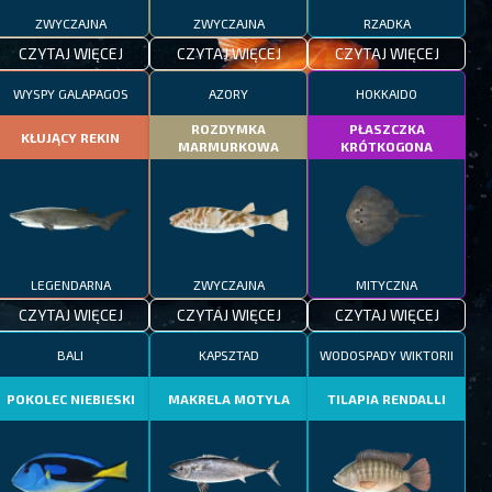
ZWYCZAJNA
ZWYCZAJNA
RZADKA
CZYTAJ WIĘCEJ
CZYTAJ WIĘCEJ
CZYTAJ WIĘCEJ
WYSPY GALAPAGOS
AZORY
HOKKAIDO
ROZDYMKA
PŁASZCZKA
KŁUJĄCY REKIN
MARMURKOWA
KRÓTKOGONA
LEGENDARNA
ZWYCZAJNA
MITYCZNA
CZYTAJ WIĘCEJ
CZYTAJ WIĘCEJ
CZYTAJ WIĘCEJ
BALI
KAPSZTAD
WODOSPADY WIKTORII
POKOLEC NIEBIESKI
MAKRELA MOTYLA
TILAPIA RENDALLI