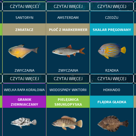
CZYTAJ WIĘCEJ
CZYTAJ WIĘCEJ
CZYTAJ WIĘCEJ
SANTORYN
AMSTERDAM
CZEDŻU
ZMIATACZ
PŁOĆ Z MARKERMEER
SKALAR PRĘGOWANY
ZWYCZAJNA
ZWYCZAJNA
RZADKA
CZYTAJ WIĘCEJ
CZYTAJ WIĘCEJ
CZYTAJ WIĘCEJ
WIELKA RAFA KORALOWA
WODOSPADY WIKTORII
HOKKAIDO
GRANIK
PIELĘGNICA
FLĄDRA GŁADKA
ZIEMNIACZANY
SMUKŁOPYSKA