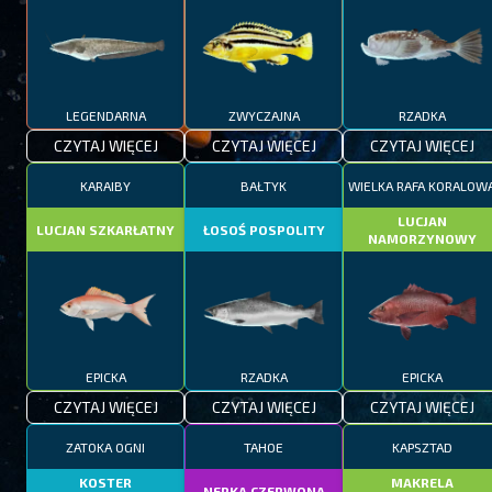
LEGENDARNA
ZWYCZAJNA
RZADKA
CZYTAJ WIĘCEJ
CZYTAJ WIĘCEJ
CZYTAJ WIĘCEJ
KARAIBY
BAŁTYK
WIELKA RAFA KORALOW
LUCJAN
LUCJAN SZKARŁATNY
ŁOSOŚ POSPOLITY
NAMORZYNOWY
EPICKA
RZADKA
EPICKA
CZYTAJ WIĘCEJ
CZYTAJ WIĘCEJ
CZYTAJ WIĘCEJ
ZATOKA OGNI
TAHOE
KAPSZTAD
KOSTER
MAKRELA
NERKA CZERWONA