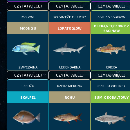
CZYTAJ WIĘCEJ
CZYTAJ WIĘCEJ
CZYTAJ WIĘCEJ
MALAWI
WYBRZEŻE FLORYDY
ZATOKA SAGINAW
PSTRĄG TĘCZOWY Z
MGONG'U
ŁOPATOGŁÓW
SAGINAW
ZWYCZAJNA
LEGENDARNA
EPICKA
CZYTAJ WIĘCEJ
CZYTAJ WIĘCEJ
CZYTAJ WIĘCEJ
CZEDŻU
RZEKA MEKONG
JEZIORO WHITNEY
SKALPEL
ROHU
SUMIK KOBALTOWY