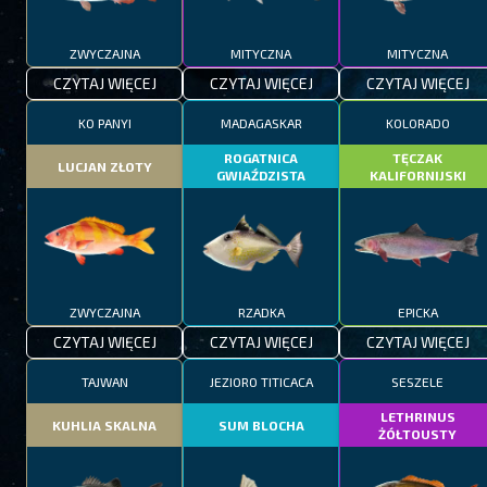
ZWYCZAJNA
MITYCZNA
MITYCZNA
CZYTAJ WIĘCEJ
CZYTAJ WIĘCEJ
CZYTAJ WIĘCEJ
KO PANYI
MADAGASKAR
KOLORADO
ROGATNICA
TĘCZAK
LUCJAN ZŁOTY
GWIAŹDZISTA
KALIFORNIJSKI
ZWYCZAJNA
RZADKA
EPICKA
CZYTAJ WIĘCEJ
CZYTAJ WIĘCEJ
CZYTAJ WIĘCEJ
TAJWAN
JEZIORO TITICACA
SESZELE
LETHRINUS
KUHLIA SKALNA
SUM BLOCHA
ŻÓŁTOUSTY