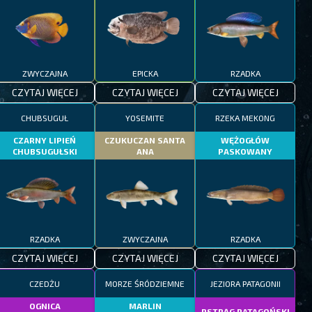
ZWYCZAJNA
EPICKA
RZADKA
CZYTAJ WIĘCEJ
CZYTAJ WIĘCEJ
CZYTAJ WIĘCEJ
CHUBSUGUŁ
YOSEMITE
RZEKA MEKONG
CZARNY LIPIEŃ
CZUKUCZAN SANTA
WĘŻOGŁÓW
CHUBSUGUŁSKI
ANA
PASKOWANY
RZADKA
ZWYCZAJNA
RZADKA
CZYTAJ WIĘCEJ
CZYTAJ WIĘCEJ
CZYTAJ WIĘCEJ
CZEDŻU
MORZE ŚRÓDZIEMNE
JEZIORA PATAGONII
OGNICA
MARLIN
PSTRĄG PATAGOŃSKI