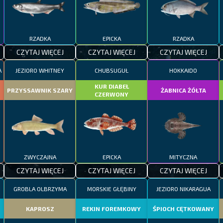
RZADKA
EPICKA
RZADKA
CZYTAJ WIĘCEJ
CZYTAJ WIĘCEJ
CZYTAJ WIĘCEJ
A
JEZIORO WHITNEY
CHUBSUGUŁ
HOKKAIDO
KUR DIABEŁ
PRZYSSAWNIK SZARY
ŻABNICA ŻÓŁTA
CZERWONY
ZWYCZAJNA
EPICKA
MITYCZNA
CZYTAJ WIĘCEJ
CZYTAJ WIĘCEJ
CZYTAJ WIĘCEJ
GROBLA OLBRZYMA
MORSKIE GŁĘBINY
JEZIORO NIKARAGUA
KAPROSZ
REKIN FOREMKOWY
ŚPIOCH CĘTKOWANY