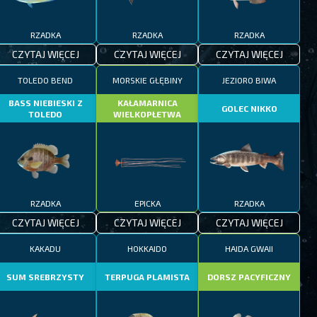
RZADKA
RZADKA
RZADKA
CZYTAJ WIĘCEJ
CZYTAJ WIĘCEJ
CZYTAJ WIĘCEJ
TOLEDO BEND
MORSKIE GŁĘBINY
JEZIORO BIWA
BASS NIEBIESKI Z
KAŁAMARNICA
GOLEC NIKKO
TOLEDO
WIELKOPŁETWA
RZADKA
EPICKA
RZADKA
CZYTAJ WIĘCEJ
CZYTAJ WIĘCEJ
CZYTAJ WIĘCEJ
KAKADU
HOKKAIDO
HAIDA GWAII
SUM SREBRZYSTY
TERPUGA PLAMISTA
DORSZ PACYFICZNY