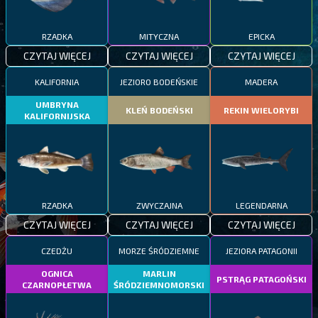
RZADKA
MITYCZNA
EPICKA
CZYTAJ WIĘCEJ
CZYTAJ WIĘCEJ
CZYTAJ WIĘCEJ
KALIFORNIA
JEZIORO BODEŃSKIE
MADERA
UMBRYNA
KLEŃ BODEŃSKI
REKIN WIELORYBI
KALIFORNIJSKA
RZADKA
ZWYCZAJNA
LEGENDARNA
CZYTAJ WIĘCEJ
CZYTAJ WIĘCEJ
CZYTAJ WIĘCEJ
CZEDŻU
MORZE ŚRÓDZIEMNE
JEZIORA PATAGONII
OGNICA
MARLIN
PSTRĄG PATAGOŃSKI
CZARNOPŁETWA
ŚRÓDZIEMNOMORSKI