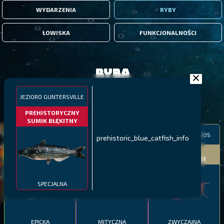
WYDARZENIA
RYBY
ŁOWISKA
FUNKCJONALNOŚCI
Ryba
JEZIORO GUNTERSVILLE
FILTRY
PREHISTORYCZNY
SUMIK BŁĘKITNY
MALAWI
PÓŁNOCNE FIORDY
WYSPY GALAPAGOS
prehistoric_blue_catfish_info
BODIAN
PYSZCZAK ZACHODNI
LING
MEKSYKAŃSKI
SPECJALNA
EPICKA
MITYCZNA
ZWYCZAJNA