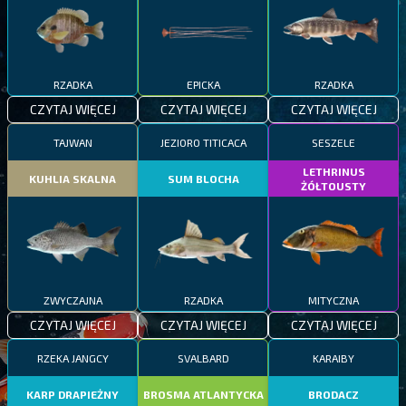
RZADKA
EPICKA
RZADKA
CZYTAJ WIĘCEJ
CZYTAJ WIĘCEJ
CZYTAJ WIĘCEJ
TAJWAN
JEZIORO TITICACA
SESZELE
LETHRINUS
KUHLIA SKALNA
SUM BLOCHA
ŻÓŁTOUSTY
ZWYCZAJNA
RZADKA
MITYCZNA
CZYTAJ WIĘCEJ
CZYTAJ WIĘCEJ
CZYTAJ WIĘCEJ
RZEKA JANGCY
SVALBARD
KARAIBY
KARP DRAPIEŻNY
BROSMA ATLANTYCKA
BRODACZ