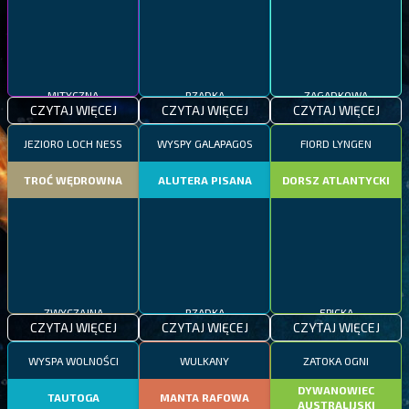
MITYCZNA
RZADKA
ZAGADKOWA
CZYTAJ WIĘCEJ
CZYTAJ WIĘCEJ
CZYTAJ WIĘCEJ
JEZIORO LOCH NESS
WYSPY GALAPAGOS
FIORD LYNGEN
TROĆ WĘDROWNA
ALUTERA PISANA
DORSZ ATLANTYCKI
ZWYCZAJNA
RZADKA
EPICKA
CZYTAJ WIĘCEJ
CZYTAJ WIĘCEJ
CZYTAJ WIĘCEJ
WYSPA WOLNOŚCI
WULKANY
ZATOKA OGNI
DYWANOWIEC
TAUTOGA
MANTA RAFOWA
AUSTRALIJSKI