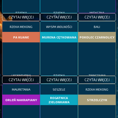
RZADKA
RZADKA
MITYCZNA
CZYTAJ WIĘCEJ
CZYTAJ WIĘCEJ
CZYTAJ WIĘCEJ
RZEKA MEKONG
WYSPA WOLNOŚCI
BALI
PA KUANE
MURENA CĘTKOWANA
POKOLEC CZARNOLICY
LEGENDARNA
RZADKA
ZWYCZAJNA
CZYTAJ WIĘCEJ
CZYTAJ WIĘCEJ
CZYTAJ WIĘCEJ
MAURETANIA
SESZELE
RZEKA MEKONG
ROGATNICA
ORLEŃ NAKRAPIANY
STRZELCZYK
ZIELONKAWA