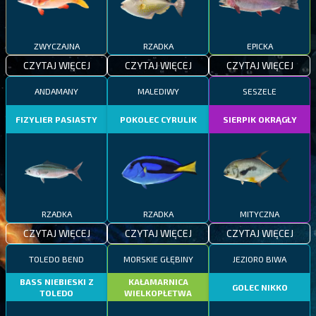
ZWYCZAJNA
RZADKA
EPICKA
CZYTAJ WIĘCEJ
CZYTAJ WIĘCEJ
CZYTAJ WIĘCEJ
ANDAMANY
MALEDIWY
SESZELE
FIZYLIER PASIASTY
POKOLEC CYRULIK
SIERPIK OKRĄGŁY
RZADKA
RZADKA
MITYCZNA
CZYTAJ WIĘCEJ
CZYTAJ WIĘCEJ
CZYTAJ WIĘCEJ
TOLEDO BEND
MORSKIE GŁĘBINY
JEZIORO BIWA
BASS NIEBIESKI Z
KAŁAMARNICA
GOLEC NIKKO
TOLEDO
WIELKOPŁETWA