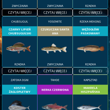
ZWYCZAJNA
ZWYCZAJNA
RZADKA
CZYTAJ WIĘCEJ
CZYTAJ WIĘCEJ
CZYTAJ WIĘCEJ
CHUBSUGUŁ
YOSEMITE
RZEKA MEKONG
CZARNY LIPIEŃ
CZUKUCZAN SANTA
WĘŻOGŁÓW
CHUBSUGUŁSKI
ANA
PASKOWANY
RZADKA
ZWYCZAJNA
RZADKA
CZYTAJ WIĘCEJ
CZYTAJ WIĘCEJ
CZYTAJ WIĘCEJ
ZATOKA OGNI
TAHOE
KAPSZTAD
KOSTER
MAKRELA
NERKA CZERWONA
ŻAGLOPŁETWY
HISZPAŃSKA