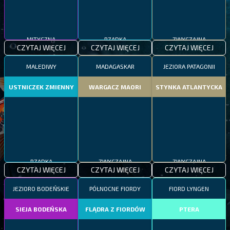
MITYCZNA
RZADKA
ZWYCZAJNA
CZYTAJ WIĘCEJ
CZYTAJ WIĘCEJ
CZYTAJ WIĘCEJ
MALEDIWY
MADAGASKAR
JEZIORA PATAGONII
USTNICZEK ZMIENNY
WARGACZ MAORI
STYNKA ATLANTYCKA
RZADKA
ZWYCZAJNA
ZWYCZAJNA
CZYTAJ WIĘCEJ
CZYTAJ WIĘCEJ
CZYTAJ WIĘCEJ
JEZIORO BODEŃSKIE
PÓŁNOCNE FIORDY
FIORD LYNGEN
SIEJA BODEŃSKA
FLĄDRA Z FIORDÓW
PTERA