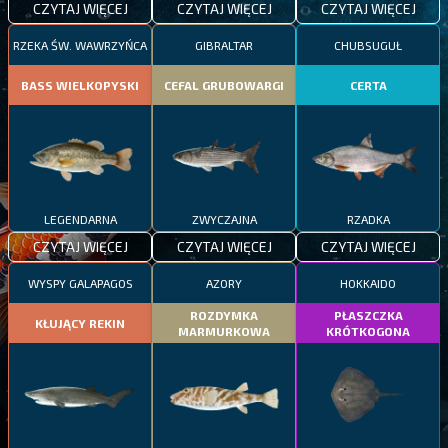
CZYTAJ WIĘCEJ
CZYTAJ WIĘCEJ
CZYTAJ WIĘCEJ
RZEKA ŚW. WAWRZYŃCA
GIBRALTAR
CHUBSUGUŁ
BASS WIELKOPYSKI
CEFAL GRUBOWARGI
CERTA
LEGENDARNA
ZWYCZAJNA
RZADKA
CZYTAJ WIĘCEJ
CZYTAJ WIĘCEJ
CZYTAJ WIĘCEJ
WYSPY GALAPAGOS
AZORY
HOKKAIDO
ROZDYMKA
PŁASZCZKA
KŁUJĄCY REKIN
MARMURKOWA
KRÓTKOGONA