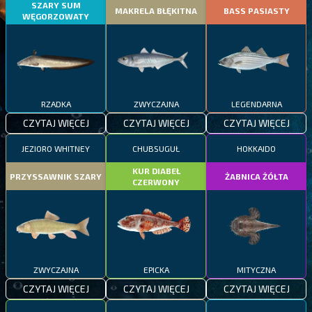
SZARY SUM
MAKRELA BŁĘKITNA
BASS PASIASTY
WĘGORZOWATY
RZADKA
ZWYCZAJNA
LEGENDARNA
CZYTAJ WIĘCEJ
CZYTAJ WIĘCEJ
CZYTAJ WIĘCEJ
JEZIORO WHITNEY
CHUBSUGUŁ
HOKKAIDO
KUR DIABEŁ
PRZYSSAWNIK SZARY
ŻABNICA ŻÓŁTA
CZERWONY
ZWYCZAJNA
EPICKA
MITYCZNA
CZYTAJ WIĘCEJ
CZYTAJ WIĘCEJ
CZYTAJ WIĘCEJ