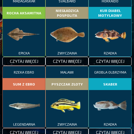
MADAGASKAR
SVALBARD
HOKKAIDO
NIEGŁADZICA
KUR DIABEŁ
ROCHA AKSAMITNA
POSPOLITA
MOTYLKOWY
EPICKA
ZWYCZAJNA
RZADKA
CZYTAJ WIĘCEJ
CZYTAJ WIĘCEJ
CZYTAJ WIĘCEJ
RZEKA EBRO
MALAWI
GROBLA OLBRZYMA
SUM Z EBRO
PYSZCZAK ZŁOTY
SKABER
LEGENDARNA
ZWYCZAJNA
RZADKA
CZYTAJ WIĘCEJ
CZYTAJ WIĘCEJ
CZYTAJ WIĘCEJ