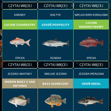
CZYTAJ WIĘCEJ
CZYTAJ WIĘCEJ
CZYTAJ WIĘCEJ
KARAIBY
BAŁTYK
WIELKA RAFA KORALOWA
LUCJAN
LUCJAN SZKARŁATNY
ŁOSOŚ POSPOLITY
NAMORZYNOWY
EPICKA
RZADKA
EPICKA
CZYTAJ WIĘCEJ
CZYTAJ WIĘCEJ
CZYTAJ WIĘCEJ
JEZIORO WHITNEY
WIELKIE JEZIORA
JEZIORA PATAGONII
MORON BIAŁY Z SAN
BASS SŁONECZNY
OKOŃ KREOL
ANTONIO