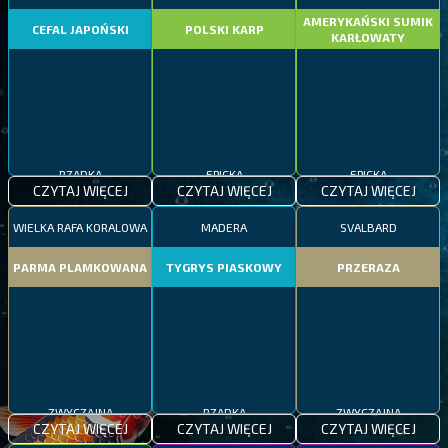
AMERYKAŃSKI SUMIK
CEFAL JAPOŃSKI
POLSKI KARP
KARŁOWATY
RZADKA
EPICKA
EPICKA
CZYTAJ WIĘCEJ
CZYTAJ WIĘCEJ
CZYTAJ WIĘCEJ
WIELKA RAFA KORALOWA
MADERA
SVALBARD
PARMA PLAMKOWANA
TYGRYS PIASKOWY
PRZERAZA
ZWYCZAJNA
RZADKA
ZWYCZAJNA
CZYTAJ WIĘCEJ
CZYTAJ WIĘCEJ
CZYTAJ WIĘCEJ