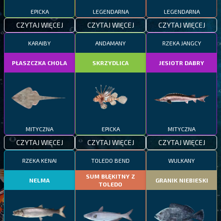
EPICKA
LEGENDARNA
LEGENDARNA
CZYTAJ WIĘCEJ
CZYTAJ WIĘCEJ
CZYTAJ WIĘCEJ
KARAIBY
ANDAMANY
RZEKA JANGCY
PŁASZCZKA CHOLA
SKRZYDLICA
JESIOTR DABRY
MITYCZNA
EPICKA
MITYCZNA
CZYTAJ WIĘCEJ
CZYTAJ WIĘCEJ
CZYTAJ WIĘCEJ
RZEKA KENAI
TOLEDO BEND
WULKANY
SUM BŁĘKITNY Z
NELMA
GRANIK NIEBIESKI
TOLEDO