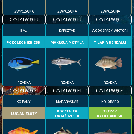
ZWYCZAJNA
ZWYCZAJNA
ZWYCZAJNA
CZYTAJ WIĘCEJ
CZYTAJ WIĘCEJ
CZYTAJ WIĘCEJ
BALI
KAPSZTAD
WODOSPADY WIKTORII
POKOLEC NIEBIESKI
MAKRELA MOTYLA
TILAPIA RENDALLI
RZADKA
RZADKA
RZADKA
CZYTAJ WIĘCEJ
CZYTAJ WIĘCEJ
CZYTAJ WIĘCEJ
KO PANYI
MADAGASKAR
KOLORADO
ROGATNICA
TĘCZAK
LUCJAN ZŁOTY
GWIAŹDZISTA
KALIFORNIJSKI