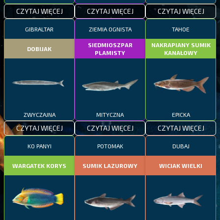
CZYTAJ WIĘCEJ
CZYTAJ WIĘCEJ
CZYTAJ WIĘCEJ
GIBRALTAR
ZIEMIA OGNISTA
TAHOE
SIEDMIOSZPAR
NAKRAPIANY SUMIK
DOBIJAK
PLAMISTY
KANAŁOWY
ZWYCZAJNA
MITYCZNA
EPICKA
CZYTAJ WIĘCEJ
CZYTAJ WIĘCEJ
CZYTAJ WIĘCEJ
KO PANYI
POTOMAK
DUBAJ
WARGATEK KORYS
SUMIK LAZUROWY
WICIAK WIELKI