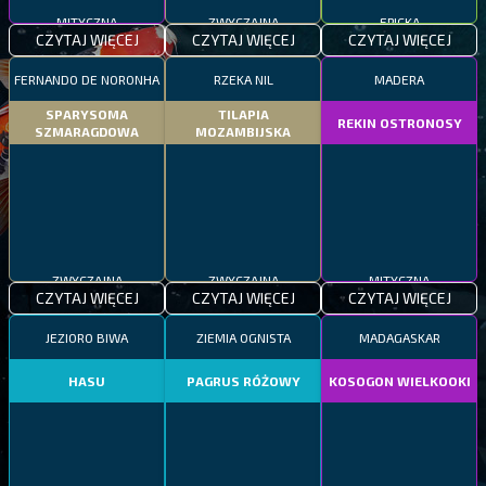
MITYCZNA
ZWYCZAJNA
EPICKA
CZYTAJ WIĘCEJ
CZYTAJ WIĘCEJ
CZYTAJ WIĘCEJ
FERNANDO DE NORONHA
RZEKA NIL
MADERA
SPARYSOMA
TILAPIA
REKIN OSTRONOSY
SZMARAGDOWA
MOZAMBIJSKA
ZWYCZAJNA
ZWYCZAJNA
MITYCZNA
CZYTAJ WIĘCEJ
CZYTAJ WIĘCEJ
CZYTAJ WIĘCEJ
JEZIORO BIWA
ZIEMIA OGNISTA
MADAGASKAR
HASU
PAGRUS RÓŻOWY
KOSOGON WIELKOOKI