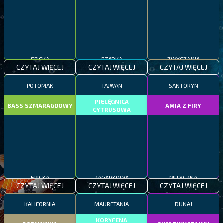
EPICKA
RZADKA
ZWYCZAJNA
CZYTAJ WIĘCEJ
CZYTAJ WIĘCEJ
CZYTAJ WIĘCEJ
POTOMAK
TAJWAN
SANTORYN
PIELĘGNICA
BASS SZMARAGDOWY
AMIA Z FIRY
CYTRUSOWA
EPICKA
ZAGADKOWA
MITYCZNA
CZYTAJ WIĘCEJ
CZYTAJ WIĘCEJ
CZYTAJ WIĘCEJ
KALIFORNIA
MAURETANIA
DUNAJ
KORYFENA