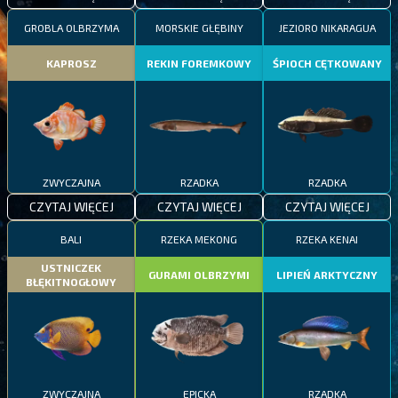
GROBLA OLBRZYMA
MORSKIE GŁĘBINY
JEZIORO NIKARAGUA
KAPROSZ
REKIN FOREMKOWY
ŚPIOCH CĘTKOWANY
ZWYCZAJNA
RZADKA
RZADKA
CZYTAJ WIĘCEJ
CZYTAJ WIĘCEJ
CZYTAJ WIĘCEJ
BALI
RZEKA MEKONG
RZEKA KENAI
USTNICZEK
GURAMI OLBRZYMI
LIPIEŃ ARKTYCZNY
BŁĘKITNOGŁOWY
ZWYCZAJNA
EPICKA
RZADKA