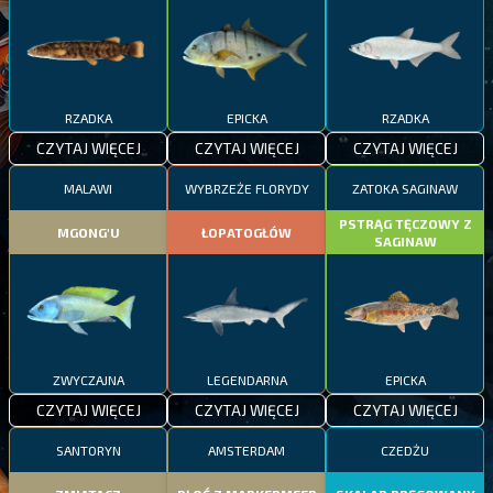
RZADKA
EPICKA
RZADKA
CZYTAJ WIĘCEJ
CZYTAJ WIĘCEJ
CZYTAJ WIĘCEJ
MALAWI
WYBRZEŻE FLORYDY
ZATOKA SAGINAW
PSTRĄG TĘCZOWY Z
MGONG'U
ŁOPATOGŁÓW
SAGINAW
ZWYCZAJNA
LEGENDARNA
EPICKA
CZYTAJ WIĘCEJ
CZYTAJ WIĘCEJ
CZYTAJ WIĘCEJ
SANTORYN
AMSTERDAM
CZEDŻU