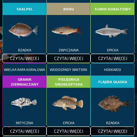
SKALPEL
ROHU
SUMIK KOBALTOWY
RZADKA
ZWYCZAJNA
EPICKA
CZYTAJ WIĘCEJ
CZYTAJ WIĘCEJ
CZYTAJ WIĘCEJ
WIELKA RAFA KORALOWA
WODOSPADY WIKTORII
HOKKAIDO
GRANIK
PIELĘGNICA
FLĄDRA GŁADKA
ZIEMNIACZANY
SMUKŁOPYSKA
MITYCZNA
EPICKA
RZADKA
CZYTAJ WIĘCEJ
CZYTAJ WIĘCEJ
CZYTAJ WIĘCEJ