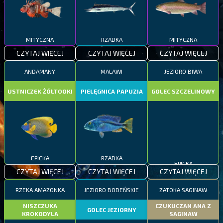
MITYCZNA
RZADKA
MITYCZNA
CZYTAJ WIĘCEJ
CZYTAJ WIĘCEJ
CZYTAJ WIĘCEJ
ANDAMANY
MALAWI
JEZIORO BIWA
USTNICZEK ŻÓŁTOOKI
PIELĘGNICA PAPUZIA
GOLEC SZCZELINOWY
EPICKA
RZADKA
EPICKA
CZYTAJ WIĘCEJ
CZYTAJ WIĘCEJ
CZYTAJ WIĘCEJ
RZEKA AMAZONKA
JEZIORO BODEŃSKIE
ZATOKA SAGINAW
NISZCZUKA
CZUKUCZAN ANA Z
GOLEC JEZIORNY
KROKODYLA
SAGINAW