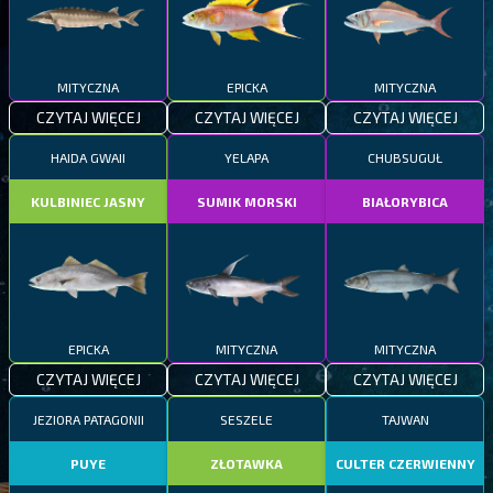
MITYCZNA
EPICKA
MITYCZNA
CZYTAJ WIĘCEJ
CZYTAJ WIĘCEJ
CZYTAJ WIĘCEJ
HAIDA GWAII
YELAPA
CHUBSUGUŁ
KULBINIEC JASNY
SUMIK MORSKI
BIAŁORYBICA
EPICKA
MITYCZNA
MITYCZNA
CZYTAJ WIĘCEJ
CZYTAJ WIĘCEJ
CZYTAJ WIĘCEJ
JEZIORA PATAGONII
SESZELE
TAJWAN
PUYE
ZŁOTAWKA
CULTER CZERWIENNY