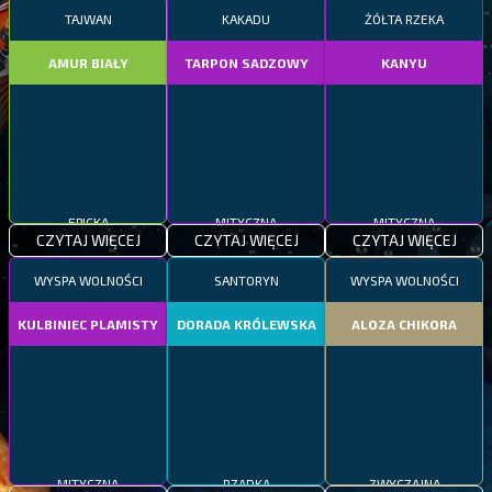
TAJWAN
KAKADU
ŻÓŁTA RZEKA
AMUR BIAŁY
TARPON SADZOWY
KANYU
EPICKA
MITYCZNA
MITYCZNA
CZYTAJ WIĘCEJ
CZYTAJ WIĘCEJ
CZYTAJ WIĘCEJ
WYSPA WOLNOŚCI
SANTORYN
WYSPA WOLNOŚCI
KULBINIEC PLAMISTY
DORADA KRÓLEWSKA
ALOZA CHIKORA
MITYCZNA
RZADKA
ZWYCZAJNA