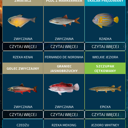
ZMIATACZ
PŁOĆ Z MARKERMEER
SKALAR PRĘGOWANY
ZWYCZAJNA
ZWYCZAJNA
RZADKA
CZYTAJ WIĘCEJ
CZYTAJ WIĘCEJ
CZYTAJ WIĘCEJ
RZEKA KENAI
FERNANDO DE NORONHA
WIELKIE JEZIORA
GRANIEC
SZCZUPAK
GOLEC ZWYCZAJNY
JASNOBRZUCHY
CĘTKOWANY
ZWYCZAJNA
ZWYCZAJNA
EPICKA
CZYTAJ WIĘCEJ
CZYTAJ WIĘCEJ
CZYTAJ WIĘCEJ
CZEDŻU
RZEKA MEKONG
JEZIORO WHITNEY