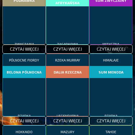
PODNAWKA
SUM ZWYCZAJNY
AFRYKAŃSKA
ZWYCZAJNA
ZAGADKOWA
MITYCZNA
CZYTAJ WIĘCEJ
CZYTAJ WIĘCEJ
CZYTAJ WIĘCEJ
PÓŁNOCNE FIORDY
RZEKA MURRAY
HIMALAJE
BELONA PÓŁNOCNA
DALIA RZECZNA
SUM MENODA
RZADKA
LEGENDARNA
RZADKA
CZYTAJ WIĘCEJ
CZYTAJ WIĘCEJ
CZYTAJ WIĘCEJ
HOKKAIDO
MAZURY
TAHOE