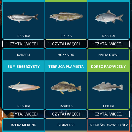
RZADKA
EPICKA
RZADKA
CZYTAJ WIĘCEJ
CZYTAJ WIĘCEJ
CZYTAJ WIĘCEJ
KAKADU
HOKKAIDO
HAIDA GWAII
SUM SREBRZYSTY
TERPUGA PLAMISTA
DORSZ PACYFICZNY
RZADKA
RZADKA
EPICKA
CZYTAJ WIĘCEJ
CZYTAJ WIĘCEJ
CZYTAJ WIĘCEJ
RZEKA MEKONG
GIBRALTAR
RZEKA ŚW. WAWRZYŃCA