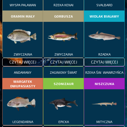
WYSPA PALAWAN
RZEKA KENAI
SVALBARD
ORAMIN MAŁY
GORBUSZA
WIDLAK BIAŁAWY
ZWYCZAJNA
ZWYCZAJNA
RZADKA
CZYTAJ WIĘCEJ
CZYTAJ WIĘCEJ
CZYTAJ WIĘCEJ
ANDAMANY
ZAGINIONY ŚWIAT
RZEKA ŚW. WAWRZYŃCA
WARGATEK
SZONIZAUR
NISZCZUKA
DWUPASIASTY
LEGENDARNA
EPICKA
MITYCZNA