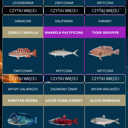
LEGENDARNA
ZWYCZAJNA
MITYCZNA
CZYTAJ WIĘCEJ
CZYTAJ WIĘCEJ
CZYTAJ WIĘCEJ
GIBRALTAR
KALIFORNIA
KARAIBY
ZĘBACZ CABRILLA
MAKRELA PACYFICZNA
TIGER GROUPER
ZWYCZAJNA
MITYCZNA
MITYCZNA
CZYTAJ WIĘCEJ
CZYTAJ WIĘCEJ
CZYTAJ WIĘCEJ
WYSPY GALAPAGOS
ZAGINIONY ŚWIAT
WYSPA WOLNOŚCI
PAROTKA MODRA
ŁOSOŚ SZABLOZĘBNY
ALOZA NIEBIESKA