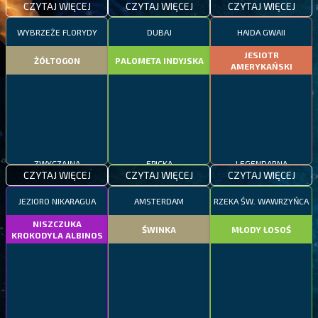
CZYTAJ WIĘCEJ
CZYTAJ WIĘCEJ
CZYTAJ WIĘCEJ
WYBRZEŻE FLORYDY
DUBAJ
HAIDA GWAII
JESIOTR
ŻÓŁTOGON
PALOMETA INDYJSKA
AMERYKAŃSKI
ZWYCZAJNA
EPICKA
LEGENDARNA
CZYTAJ WIĘCEJ
CZYTAJ WIĘCEJ
CZYTAJ WIĘCEJ
JEZIORO NIKARAGUA
AMSTERDAM
RZEKA ŚW. WAWRZYŃCA
NISZCZUKA
ŚWINKA
MŁODY ŁOSOŚ
KROKODYLA ALBINOS