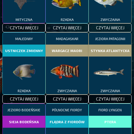
MITYCZNA
RZADKA
ZWYCZAJNA
CZYTAJ WIĘCEJ
CZYTAJ WIĘCEJ
CZYTAJ WIĘCEJ
MALEDIWY
MADAGASKAR
JEZIORA PATAGONII
USTNICZEK ZMIENNY
WARGACZ MAORI
STYNKA ATLANTYCKA
RZADKA
ZWYCZAJNA
ZWYCZAJNA
CZYTAJ WIĘCEJ
CZYTAJ WIĘCEJ
CZYTAJ WIĘCEJ
JEZIORO BODEŃSKIE
PÓŁNOCNE FIORDY
FIORD LYNGEN
SIEJA BODEŃSKA
FLĄDRA Z FIORDÓW
PTERA