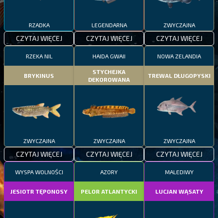
RZADKA
LEGENDARNA
ZWYCZAJNA
CZYTAJ WIĘCEJ
CZYTAJ WIĘCEJ
CZYTAJ WIĘCEJ
RZEKA NIL
HAIDA GWAII
NOWA ZELANDIA
STYCHEJKA
BRYKINUS
TREWAL DŁUGOPYSKI
DEKOROWANA
ZWYCZAJNA
ZWYCZAJNA
ZWYCZAJNA
CZYTAJ WIĘCEJ
CZYTAJ WIĘCEJ
CZYTAJ WIĘCEJ
WYSPA WOLNOŚCI
AZORY
MALEDIWY
JESIOTR TĘPONOSY
PELOR ATLANTYCKI
LUCJAN WĄSATY