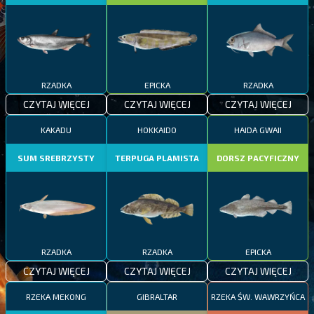
RZADKA
EPICKA
RZADKA
CZYTAJ WIĘCEJ
CZYTAJ WIĘCEJ
CZYTAJ WIĘCEJ
KAKADU
HOKKAIDO
HAIDA GWAII
SUM SREBRZYSTY
TERPUGA PLAMISTA
DORSZ PACYFICZNY
RZADKA
RZADKA
EPICKA
CZYTAJ WIĘCEJ
CZYTAJ WIĘCEJ
CZYTAJ WIĘCEJ
RZEKA MEKONG
GIBRALTAR
RZEKA ŚW. WAWRZYŃCA