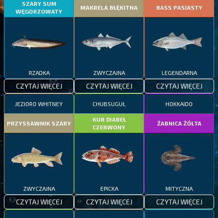
SZARY SUM
MAKRELA BŁĘKITNA
BASS PASIASTY
WĘGORZOWATY
RZADKA
ZWYCZAJNA
LEGENDARNA
CZYTAJ WIĘCEJ
CZYTAJ WIĘCEJ
CZYTAJ WIĘCEJ
JEZIORO WHITNEY
CHUBSUGUŁ
HOKKAIDO
KUR DIABEŁ
PRZYSSAWNIK SZARY
ŻABNICA ŻÓŁTA
CZERWONY
ZWYCZAJNA
EPICKA
MITYCZNA
CZYTAJ WIĘCEJ
CZYTAJ WIĘCEJ
CZYTAJ WIĘCEJ