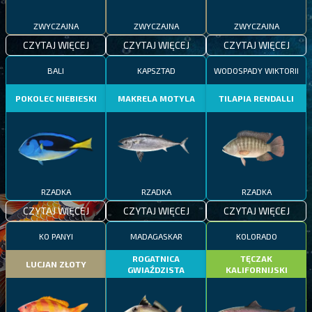
ZWYCZAJNA
ZWYCZAJNA
ZWYCZAJNA
CZYTAJ WIĘCEJ
CZYTAJ WIĘCEJ
CZYTAJ WIĘCEJ
BALI
KAPSZTAD
WODOSPADY WIKTORII
POKOLEC NIEBIESKI
MAKRELA MOTYLA
TILAPIA RENDALLI
RZADKA
RZADKA
RZADKA
CZYTAJ WIĘCEJ
CZYTAJ WIĘCEJ
CZYTAJ WIĘCEJ
KO PANYI
MADAGASKAR
KOLORADO
ROGATNICA
TĘCZAK
LUCJAN ZŁOTY
GWIAŹDZISTA
KALIFORNIJSKI