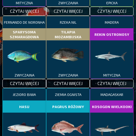
MITYCZNA
ZWYCZAJNA
EPICKA
CZYTAJ WIĘCEJ
CZYTAJ WIĘCEJ
CZYTAJ WIĘCEJ
FERNANDO DE NORONHA
RZEKA NIL
MADERA
SPARYSOMA
TILAPIA
REKIN OSTRONOSY
SZMARAGDOWA
MOZAMBIJSKA
ZWYCZAJNA
ZWYCZAJNA
MITYCZNA
CZYTAJ WIĘCEJ
CZYTAJ WIĘCEJ
CZYTAJ WIĘCEJ
JEZIORO BIWA
ZIEMIA OGNISTA
MADAGASKAR
HASU
PAGRUS RÓŻOWY
KOSOGON WIELKOOKI