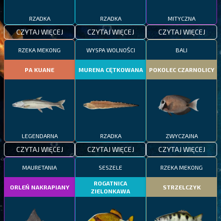
RZADKA
RZADKA
MITYCZNA
CZYTAJ WIĘCEJ
CZYTAJ WIĘCEJ
CZYTAJ WIĘCEJ
RZEKA MEKONG
WYSPA WOLNOŚCI
BALI
PA KUANE
MURENA CĘTKOWANA
POKOLEC CZARNOLICY
LEGENDARNA
RZADKA
ZWYCZAJNA
CZYTAJ WIĘCEJ
CZYTAJ WIĘCEJ
CZYTAJ WIĘCEJ
MAURETANIA
SESZELE
RZEKA MEKONG
ROGATNICA
ORLEŃ NAKRAPIANY
STRZELCZYK
ZIELONKAWA