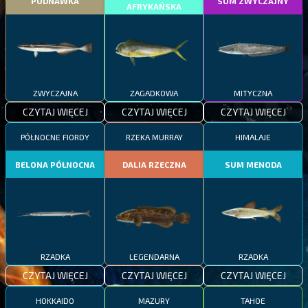
PODNAWKA
SUM ZWYCZAJNY
AFRYKAŃSKA
ZWYCZAJNA
ZAGADKOWA
MITYCZNA
CZYTAJ WIĘCEJ
CZYTAJ WIĘCEJ
CZYTAJ WIĘCEJ
PÓŁNOCNE FIORDY
RZEKA MURRAY
HIMALAJE
BELONA PÓŁNOCNA
DALIA RZECZNA
SUM MENODA
RZADKA
LEGENDARNA
RZADKA
CZYTAJ WIĘCEJ
CZYTAJ WIĘCEJ
CZYTAJ WIĘCEJ
HOKKAIDO
MAZURY
TAHOE