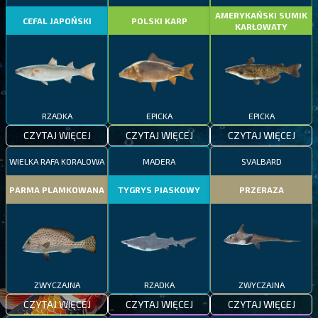
AMERYKAŃSKI SUMIK
CEFAL JAPOŃSKI
POLSKI KARP
KARŁOWATY
RZADKA
EPICKA
EPICKA
CZYTAJ WIĘCEJ
CZYTAJ WIĘCEJ
CZYTAJ WIĘCEJ
WIELKA RAFA KORALOWA
MADERA
SVALBARD
PARMA PLAMKOWANA
TYGRYS PIASKOWY
PRZERAZA
ZWYCZAJNA
RZADKA
ZWYCZAJNA
CZYTAJ WIĘCEJ
CZYTAJ WIĘCEJ
CZYTAJ WIĘCEJ