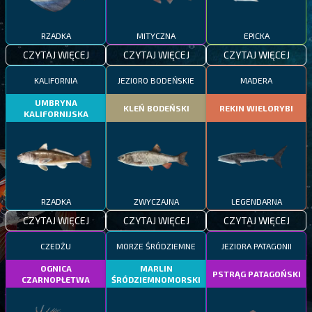
RZADKA
MITYCZNA
EPICKA
CZYTAJ WIĘCEJ
CZYTAJ WIĘCEJ
CZYTAJ WIĘCEJ
KALIFORNIA
JEZIORO BODEŃSKIE
MADERA
UMBRYNA
KLEŃ BODEŃSKI
REKIN WIELORYBI
KALIFORNIJSKA
RZADKA
ZWYCZAJNA
LEGENDARNA
CZYTAJ WIĘCEJ
CZYTAJ WIĘCEJ
CZYTAJ WIĘCEJ
CZEDŻU
MORZE ŚRÓDZIEMNE
JEZIORA PATAGONII
OGNICA
MARLIN
PSTRĄG PATAGOŃSKI
CZARNOPŁETWA
ŚRÓDZIEMNOMORSKI