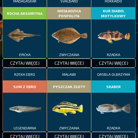
MADAGASKAR
SVALBARD
HOKKAIDO
NIEGŁADZICA
KUR DIABEŁ
ROCHA AKSAMITNA
POSPOLITA
MOTYLKOWY
EPICKA
ZWYCZAJNA
RZADKA
CZYTAJ WIĘCEJ
CZYTAJ WIĘCEJ
CZYTAJ WIĘCEJ
RZEKA EBRO
MALAWI
GROBLA OLBRZYMA
SUM Z EBRO
PYSZCZAK ZŁOTY
SKABER
LEGENDARNA
ZWYCZAJNA
RZADKA
CZYTAJ WIĘCEJ
CZYTAJ WIĘCEJ
CZYTAJ WIĘCEJ