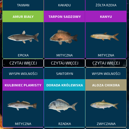
TAJWAN
KAKADU
ŻÓŁTA RZEKA
AMUR BIAŁY
TARPON SADZOWY
KANYU
EPICKA
MITYCZNA
MITYCZNA
CZYTAJ WIĘCEJ
CZYTAJ WIĘCEJ
CZYTAJ WIĘCEJ
WYSPA WOLNOŚCI
SANTORYN
WYSPA WOLNOŚCI
KULBINIEC PLAMISTY
DORADA KRÓLEWSKA
ALOZA CHIKORA
MITYCZNA
RZADKA
ZWYCZAJNA