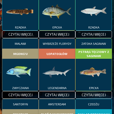
RZADKA
EPICKA
RZADKA
CZYTAJ WIĘCEJ
CZYTAJ WIĘCEJ
CZYTAJ WIĘCEJ
MALAWI
WYBRZEŻE FLORYDY
ZATOKA SAGINAW
PSTRĄG TĘCZOWY Z
MGONG'U
ŁOPATOGŁÓW
SAGINAW
ZWYCZAJNA
LEGENDARNA
EPICKA
CZYTAJ WIĘCEJ
CZYTAJ WIĘCEJ
CZYTAJ WIĘCEJ
SANTORYN
AMSTERDAM
CZEDŻU