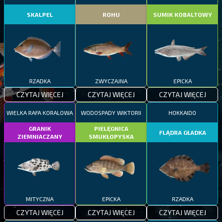
SKALPEL
ROHU
SUMIK KOBALTOWY
RZADKA
ZWYCZAJNA
EPICKA
CZYTAJ WIĘCEJ
CZYTAJ WIĘCEJ
CZYTAJ WIĘCEJ
WIELKA RAFA KORALOWA
WODOSPADY WIKTORII
HOKKAIDO
GRANIK
PIELĘGNICA
FLĄDRA GŁADKA
ZIEMNIACZANY
SMUKŁOPYSKA
MITYCZNA
EPICKA
RZADKA
CZYTAJ WIĘCEJ
CZYTAJ WIĘCEJ
CZYTAJ WIĘCEJ