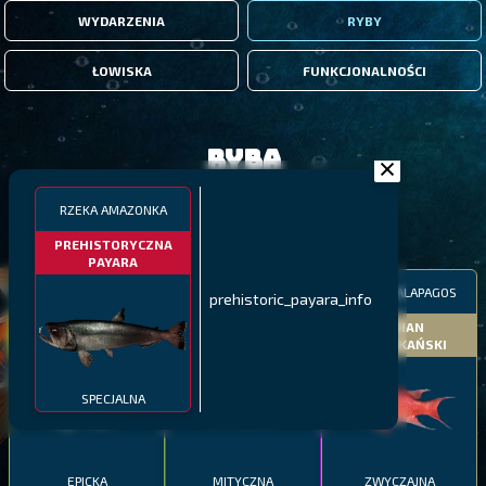
WYDARZENIA
RYBY
ŁOWISKA
FUNKCJONALNOŚCI
Ryba
RZEKA AMAZONKA
FILTRY
PREHISTORYCZNA
PAYARA
MALAWI
PÓŁNOCNE FIORDY
WYSPY GALAPAGOS
prehistoric_payara_info
BODIAN
PYSZCZAK ZACHODNI
LING
MEKSYKAŃSKI
SPECJALNA
EPICKA
MITYCZNA
ZWYCZAJNA