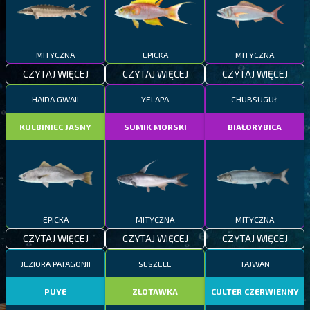
MITYCZNA
EPICKA
MITYCZNA
CZYTAJ WIĘCEJ
CZYTAJ WIĘCEJ
CZYTAJ WIĘCEJ
HAIDA GWAII
YELAPA
CHUBSUGUŁ
KULBINIEC JASNY
SUMIK MORSKI
BIAŁORYBICA
EPICKA
MITYCZNA
MITYCZNA
CZYTAJ WIĘCEJ
CZYTAJ WIĘCEJ
CZYTAJ WIĘCEJ
JEZIORA PATAGONII
SESZELE
TAJWAN
PUYE
ZŁOTAWKA
CULTER CZERWIENNY