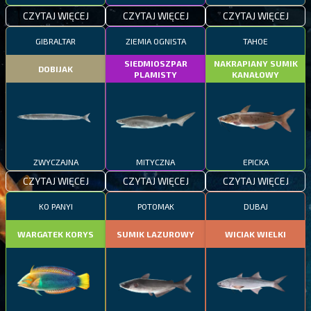
CZYTAJ WIĘCEJ
CZYTAJ WIĘCEJ
CZYTAJ WIĘCEJ
GIBRALTAR
ZIEMIA OGNISTA
TAHOE
SIEDMIOSZPAR
NAKRAPIANY SUMIK
DOBIJAK
PLAMISTY
KANAŁOWY
ZWYCZAJNA
MITYCZNA
EPICKA
CZYTAJ WIĘCEJ
CZYTAJ WIĘCEJ
CZYTAJ WIĘCEJ
KO PANYI
POTOMAK
DUBAJ
WARGATEK KORYS
SUMIK LAZUROWY
WICIAK WIELKI