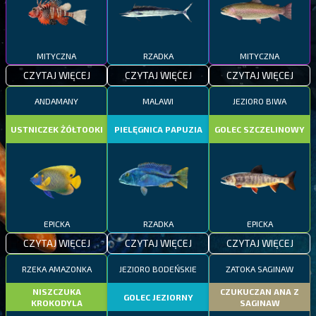
MITYCZNA
RZADKA
MITYCZNA
CZYTAJ WIĘCEJ
CZYTAJ WIĘCEJ
CZYTAJ WIĘCEJ
ANDAMANY
MALAWI
JEZIORO BIWA
USTNICZEK ŻÓŁTOOKI
PIELĘGNICA PAPUZIA
GOLEC SZCZELINOWY
EPICKA
RZADKA
EPICKA
CZYTAJ WIĘCEJ
CZYTAJ WIĘCEJ
CZYTAJ WIĘCEJ
RZEKA AMAZONKA
JEZIORO BODEŃSKIE
ZATOKA SAGINAW
NISZCZUKA
CZUKUCZAN ANA Z
GOLEC JEZIORNY
KROKODYLA
SAGINAW