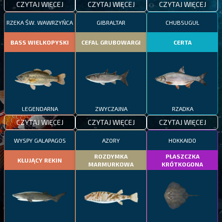
CZYTAJ WIĘCEJ
CZYTAJ WIĘCEJ
CZYTAJ WIĘCEJ
RZEKA ŚW. WAWRZYŃCA
GIBRALTAR
CHUBSUGUŁ
BASS WIELKOPYSKI
CEFAL GRUBOWARGI
CERTA
LEGENDARNA
ZWYCZAJNA
RZADKA
CZYTAJ WIĘCEJ
CZYTAJ WIĘCEJ
CZYTAJ WIĘCEJ
WYSPY GALAPAGOS
AZORY
HOKKAIDO
ROZDYMKA
PŁASZCZKA
KŁUJĄCY REKIN
MARMURKOWA
KRÓTKOGONA