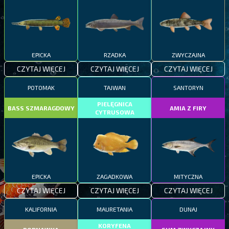
EPICKA
RZADKA
ZWYCZAJNA
CZYTAJ WIĘCEJ
CZYTAJ WIĘCEJ
CZYTAJ WIĘCEJ
POTOMAK
TAJWAN
SANTORYN
PIELĘGNICA
BASS SZMARAGDOWY
AMIA Z FIRY
CYTRUSOWA
EPICKA
ZAGADKOWA
MITYCZNA
CZYTAJ WIĘCEJ
CZYTAJ WIĘCEJ
CZYTAJ WIĘCEJ
KALIFORNIA
MAURETANIA
DUNAJ
KORYFENA