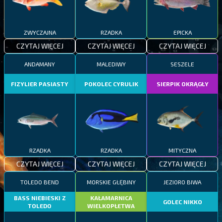
ZWYCZAJNA
RZADKA
EPICKA
CZYTAJ WIĘCEJ
CZYTAJ WIĘCEJ
CZYTAJ WIĘCEJ
ANDAMANY
MALEDIWY
SESZELE
FIZYLIER PASIASTY
POKOLEC CYRULIK
SIERPIK OKRĄGŁY
RZADKA
RZADKA
MITYCZNA
CZYTAJ WIĘCEJ
CZYTAJ WIĘCEJ
CZYTAJ WIĘCEJ
TOLEDO BEND
MORSKIE GŁĘBINY
JEZIORO BIWA
BASS NIEBIESKI Z
KAŁAMARNICA
GOLEC NIKKO
TOLEDO
WIELKOPŁETWA