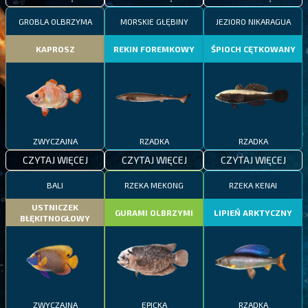
GROBLA OLBRZYMA
MORSKIE GŁĘBINY
JEZIORO NIKARAGUA
KAPROSZ
REKIN FOREMKOWY
ŚPIOCH CĘTKOWANY
ZWYCZAJNA
RZADKA
RZADKA
CZYTAJ WIĘCEJ
CZYTAJ WIĘCEJ
CZYTAJ WIĘCEJ
BALI
RZEKA MEKONG
RZEKA KENAI
USTNICZEK
GURAMI OLBRZYMI
LIPIEŃ ARKTYCZNY
BŁĘKITNOGŁOWY
ZWYCZAJNA
EPICKA
RZADKA