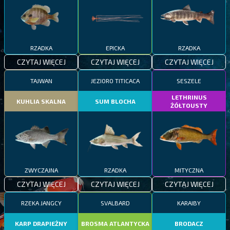
RZADKA
EPICKA
RZADKA
CZYTAJ WIĘCEJ
CZYTAJ WIĘCEJ
CZYTAJ WIĘCEJ
TAJWAN
JEZIORO TITICACA
SESZELE
LETHRINUS
KUHLIA SKALNA
SUM BLOCHA
ŻÓŁTOUSTY
ZWYCZAJNA
RZADKA
MITYCZNA
CZYTAJ WIĘCEJ
CZYTAJ WIĘCEJ
CZYTAJ WIĘCEJ
RZEKA JANGCY
SVALBARD
KARAIBY
KARP DRAPIEŻNY
BROSMA ATLANTYCKA
BRODACZ