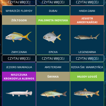
CZYTAJ WIĘCEJ
CZYTAJ WIĘCEJ
CZYTAJ WIĘCEJ
WYBRZEŻE FLORYDY
DUBAJ
HAIDA GWAII
JESIOTR
ŻÓŁTOGON
PALOMETA INDYJSKA
AMERYKAŃSKI
ZWYCZAJNA
EPICKA
LEGENDARNA
CZYTAJ WIĘCEJ
CZYTAJ WIĘCEJ
CZYTAJ WIĘCEJ
JEZIORO NIKARAGUA
AMSTERDAM
RZEKA ŚW. WAWRZYŃCA
NISZCZUKA
ŚWINKA
MŁODY ŁOSOŚ
KROKODYLA ALBINOS