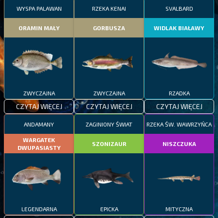
WYSPA PALAWAN
RZEKA KENAI
SVALBARD
ORAMIN MAŁY
GORBUSZA
WIDLAK BIAŁAWY
ZWYCZAJNA
ZWYCZAJNA
RZADKA
CZYTAJ WIĘCEJ
CZYTAJ WIĘCEJ
CZYTAJ WIĘCEJ
ANDAMANY
ZAGINIONY ŚWIAT
RZEKA ŚW. WAWRZYŃCA
WARGATEK
SZONIZAUR
NISZCZUKA
DWUPASIASTY
LEGENDARNA
EPICKA
MITYCZNA