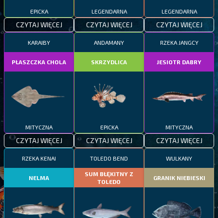
EPICKA
LEGENDARNA
LEGENDARNA
CZYTAJ WIĘCEJ
CZYTAJ WIĘCEJ
CZYTAJ WIĘCEJ
KARAIBY
ANDAMANY
RZEKA JANGCY
PŁASZCZKA CHOLA
SKRZYDLICA
JESIOTR DABRY
MITYCZNA
EPICKA
MITYCZNA
CZYTAJ WIĘCEJ
CZYTAJ WIĘCEJ
CZYTAJ WIĘCEJ
RZEKA KENAI
TOLEDO BEND
WULKANY
SUM BŁĘKITNY Z
NELMA
GRANIK NIEBIESKI
TOLEDO