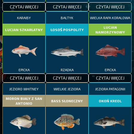
CZYTAJ WIĘCEJ
CZYTAJ WIĘCEJ
CZYTAJ WIĘCEJ
KARAIBY
BAŁTYK
WIELKA RAFA KORALOWA
LUCJAN
LUCJAN SZKARŁATNY
ŁOSOŚ POSPOLITY
NAMORZYNOWY
EPICKA
RZADKA
EPICKA
CZYTAJ WIĘCEJ
CZYTAJ WIĘCEJ
CZYTAJ WIĘCEJ
JEZIORO WHITNEY
WIELKIE JEZIORA
JEZIORA PATAGONII
MORON BIAŁY Z SAN
BASS SŁONECZNY
OKOŃ KREOL
ANTONIO