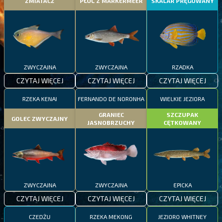
ZMIATACZ
PŁOĆ Z MARKERMEER
SKALAR PRĘGOWANY
ZWYCZAJNA
ZWYCZAJNA
RZADKA
CZYTAJ WIĘCEJ
CZYTAJ WIĘCEJ
CZYTAJ WIĘCEJ
RZEKA KENAI
FERNANDO DE NORONHA
WIELKIE JEZIORA
GRANIEC
SZCZUPAK
GOLEC ZWYCZAJNY
JASNOBRZUCHY
CĘTKOWANY
ZWYCZAJNA
ZWYCZAJNA
EPICKA
CZYTAJ WIĘCEJ
CZYTAJ WIĘCEJ
CZYTAJ WIĘCEJ
CZEDŻU
RZEKA MEKONG
JEZIORO WHITNEY