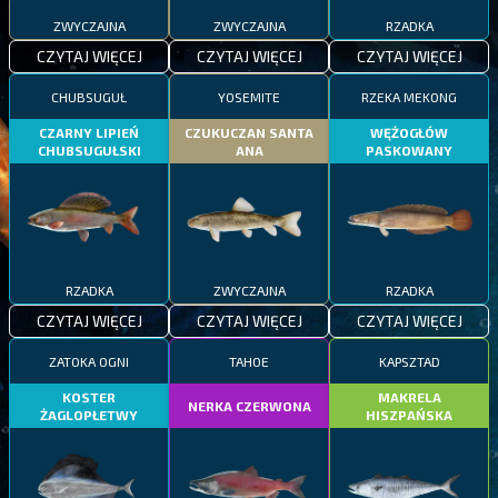
ZWYCZAJNA
ZWYCZAJNA
RZADKA
CZYTAJ WIĘCEJ
CZYTAJ WIĘCEJ
CZYTAJ WIĘCEJ
CHUBSUGUŁ
YOSEMITE
RZEKA MEKONG
CZARNY LIPIEŃ
CZUKUCZAN SANTA
WĘŻOGŁÓW
CHUBSUGUŁSKI
ANA
PASKOWANY
RZADKA
ZWYCZAJNA
RZADKA
CZYTAJ WIĘCEJ
CZYTAJ WIĘCEJ
CZYTAJ WIĘCEJ
ZATOKA OGNI
TAHOE
KAPSZTAD
KOSTER
MAKRELA
NERKA CZERWONA
ŻAGLOPŁETWY
HISZPAŃSKA