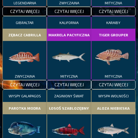
LEGENDARNA
ZWYCZAJNA
MITYCZNA
CZYTAJ WIĘCEJ
CZYTAJ WIĘCEJ
CZYTAJ WIĘCEJ
GIBRALTAR
KALIFORNIA
KARAIBY
ZĘBACZ CABRILLA
MAKRELA PACYFICZNA
TIGER GROUPER
ZWYCZAJNA
MITYCZNA
MITYCZNA
CZYTAJ WIĘCEJ
CZYTAJ WIĘCEJ
CZYTAJ WIĘCEJ
WYSPY GALAPAGOS
ZAGINIONY ŚWIAT
WYSPA WOLNOŚCI
PAROTKA MODRA
ŁOSOŚ SZABLOZĘBNY
ALOZA NIEBIESKA