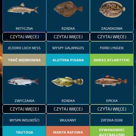
MITYCZNA
RZADKA
ZAGADKOWA
CZYTAJ WIĘCEJ
CZYTAJ WIĘCEJ
CZYTAJ WIĘCEJ
JEZIORO LOCH NESS
WYSPY GALAPAGOS
FIORD LYNGEN
TROĆ WĘDROWNA
ALUTERA PISANA
DORSZ ATLANTYCKI
ZWYCZAJNA
RZADKA
EPICKA
CZYTAJ WIĘCEJ
CZYTAJ WIĘCEJ
CZYTAJ WIĘCEJ
WYSPA WOLNOŚCI
WULKANY
ZATOKA OGNI
DYWANOWIEC
TAUTOGA
MANTA RAFOWA
AUSTRALIJSKI