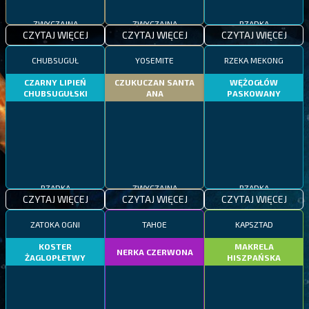
ZWYCZAJNA
ZWYCZAJNA
RZADKA
CZYTAJ WIĘCEJ
CZYTAJ WIĘCEJ
CZYTAJ WIĘCEJ
CHUBSUGUŁ
YOSEMITE
RZEKA MEKONG
CZARNY LIPIEŃ
CZUKUCZAN SANTA
WĘŻOGŁÓW
CHUBSUGUŁSKI
ANA
PASKOWANY
RZADKA
ZWYCZAJNA
RZADKA
CZYTAJ WIĘCEJ
CZYTAJ WIĘCEJ
CZYTAJ WIĘCEJ
ZATOKA OGNI
TAHOE
KAPSZTAD
KOSTER
MAKRELA
NERKA CZERWONA
ŻAGLOPŁETWY
HISZPAŃSKA