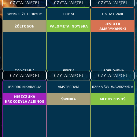
CZYTAJ WIĘCEJ
CZYTAJ WIĘCEJ
CZYTAJ WIĘCEJ
WYBRZEŻE FLORYDY
DUBAJ
HAIDA GWAII
JESIOTR
ŻÓŁTOGON
PALOMETA INDYJSKA
AMERYKAŃSKI
ZWYCZAJNA
EPICKA
LEGENDARNA
CZYTAJ WIĘCEJ
CZYTAJ WIĘCEJ
CZYTAJ WIĘCEJ
JEZIORO NIKARAGUA
AMSTERDAM
RZEKA ŚW. WAWRZYŃCA
NISZCZUKA
ŚWINKA
MŁODY ŁOSOŚ
KROKODYLA ALBINOS