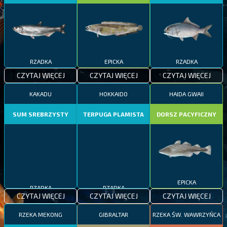
RZADKA
EPICKA
RZADKA
CZYTAJ WIĘCEJ
CZYTAJ WIĘCEJ
CZYTAJ WIĘCEJ
KAKADU
HOKKAIDO
HAIDA GWAII
SUM SREBRZYSTY
TERPUGA PLAMISTA
DORSZ PACYFICZNY
RZADKA
RZADKA
EPICKA
CZYTAJ WIĘCEJ
CZYTAJ WIĘCEJ
CZYTAJ WIĘCEJ
RZEKA MEKONG
GIBRALTAR
RZEKA ŚW. WAWRZYŃCA