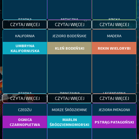
RZADKA
MITYCZNA
EPICKA
CZYTAJ WIĘCEJ
CZYTAJ WIĘCEJ
CZYTAJ WIĘCEJ
KALIFORNIA
JEZIORO BODEŃSKIE
MADERA
UMBRYNA
KLEŃ BODEŃSKI
REKIN WIELORYBI
KALIFORNIJSKA
RZADKA
ZWYCZAJNA
LEGENDARNA
CZYTAJ WIĘCEJ
CZYTAJ WIĘCEJ
CZYTAJ WIĘCEJ
CZEDŻU
MORZE ŚRÓDZIEMNE
JEZIORA PATAGONII
OGNICA
MARLIN
PSTRĄG PATAGOŃSKI
CZARNOPŁETWA
ŚRÓDZIEMNOMORSKI