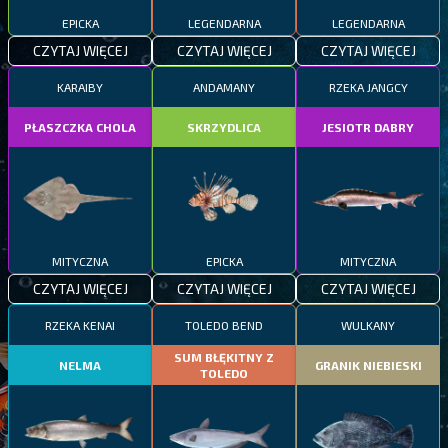
EPICKA
LEGENDARNA
LEGENDARNA
CZYTAJ WIĘCEJ
CZYTAJ WIĘCEJ
CZYTAJ WIĘCEJ
KARAIBY
ANDAMANY
RZEKA JANGCY
PŁASZCZKA CHOLA
SKRZYDLICA
JESIOTR DABRY
MITYCZNA
EPICKA
MITYCZNA
CZYTAJ WIĘCEJ
CZYTAJ WIĘCEJ
CZYTAJ WIĘCEJ
RZEKA KENAI
TOLEDO BEND
WULKANY
SUM BŁĘKITNY Z
NELMA
GRANIK NIEBIESKI
TOLEDO