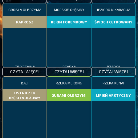
GROBLA OLBRZYMA
MORSKIE GŁĘBINY
JEZIORO NIKARAGUA
KAPROSZ
REKIN FOREMKOWY
ŚPIOCH CĘTKOWANY
ZWYCZAJNA
RZADKA
RZADKA
CZYTAJ WIĘCEJ
CZYTAJ WIĘCEJ
CZYTAJ WIĘCEJ
BALI
RZEKA MEKONG
RZEKA KENAI
USTNICZEK
GURAMI OLBRZYMI
LIPIEŃ ARKTYCZNY
BŁĘKITNOGŁOWY
ZWYCZAJNA
EPICKA
RZADKA