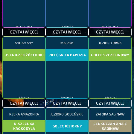
MITYCZNA
RZADKA
MITYCZNA
CZYTAJ WIĘCEJ
CZYTAJ WIĘCEJ
CZYTAJ WIĘCEJ
ANDAMANY
MALAWI
JEZIORO BIWA
USTNICZEK ŻÓŁTOOKI
PIELĘGNICA PAPUZIA
GOLEC SZCZELINOWY
EPICKA
RZADKA
EPICKA
CZYTAJ WIĘCEJ
CZYTAJ WIĘCEJ
CZYTAJ WIĘCEJ
RZEKA AMAZONKA
JEZIORO BODEŃSKIE
ZATOKA SAGINAW
NISZCZUKA
CZUKUCZAN ANA Z
GOLEC JEZIORNY
KROKODYLA
SAGINAW