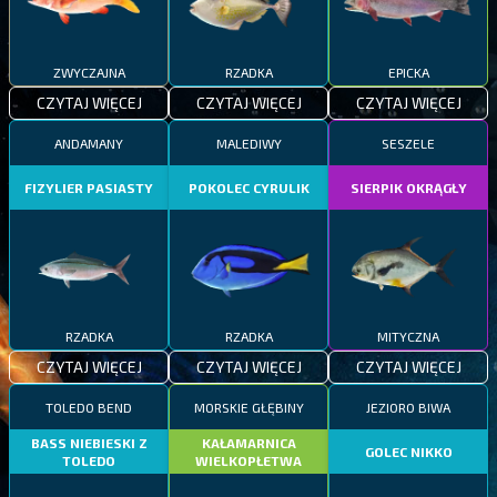
ZWYCZAJNA
RZADKA
EPICKA
CZYTAJ WIĘCEJ
CZYTAJ WIĘCEJ
CZYTAJ WIĘCEJ
ANDAMANY
MALEDIWY
SESZELE
FIZYLIER PASIASTY
POKOLEC CYRULIK
SIERPIK OKRĄGŁY
RZADKA
RZADKA
MITYCZNA
CZYTAJ WIĘCEJ
CZYTAJ WIĘCEJ
CZYTAJ WIĘCEJ
TOLEDO BEND
MORSKIE GŁĘBINY
JEZIORO BIWA
BASS NIEBIESKI Z
KAŁAMARNICA
GOLEC NIKKO
TOLEDO
WIELKOPŁETWA