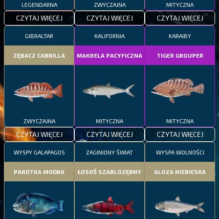
LEGENDARNA
ZWYCZAJNA
MITYCZNA
CZYTAJ WIĘCEJ
CZYTAJ WIĘCEJ
CZYTAJ WIĘCEJ
GIBRALTAR
KALIFORNIA
KARAIBY
ZĘBACZ CABRILLA
MAKRELA PACYFICZNA
TIGER GROUPER
ZWYCZAJNA
MITYCZNA
MITYCZNA
CZYTAJ WIĘCEJ
CZYTAJ WIĘCEJ
CZYTAJ WIĘCEJ
WYSPY GALAPAGOS
ZAGINIONY ŚWIAT
WYSPA WOLNOŚCI
PAROTKA MODRA
ŁOSOŚ SZABLOZĘBNY
ALOZA NIEBIESKA