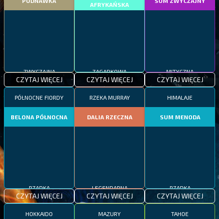
PODNAWKA
SUM ZWYCZAJNY
AFRYKAŃSKA
ZWYCZAJNA
ZAGADKOWA
MITYCZNA
CZYTAJ WIĘCEJ
CZYTAJ WIĘCEJ
CZYTAJ WIĘCEJ
PÓŁNOCNE FIORDY
RZEKA MURRAY
HIMALAJE
BELONA PÓŁNOCNA
DALIA RZECZNA
SUM MENODA
RZADKA
LEGENDARNA
RZADKA
CZYTAJ WIĘCEJ
CZYTAJ WIĘCEJ
CZYTAJ WIĘCEJ
HOKKAIDO
MAZURY
TAHOE