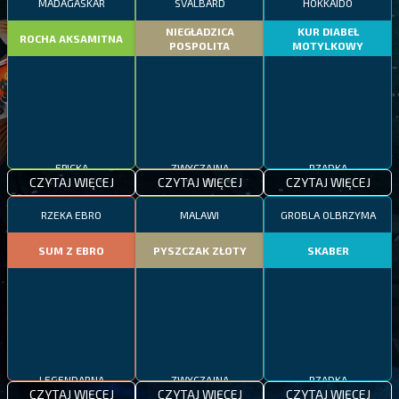
MADAGASKAR
SVALBARD
HOKKAIDO
NIEGŁADZICA
KUR DIABEŁ
ROCHA AKSAMITNA
POSPOLITA
MOTYLKOWY
EPICKA
ZWYCZAJNA
RZADKA
CZYTAJ WIĘCEJ
CZYTAJ WIĘCEJ
CZYTAJ WIĘCEJ
RZEKA EBRO
MALAWI
GROBLA OLBRZYMA
SUM Z EBRO
PYSZCZAK ZŁOTY
SKABER
LEGENDARNA
ZWYCZAJNA
RZADKA
CZYTAJ WIĘCEJ
CZYTAJ WIĘCEJ
CZYTAJ WIĘCEJ