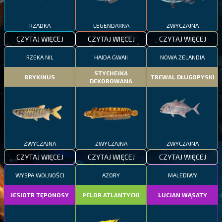
RZADKA
LEGENDARNA
ZWYCZAJNA
CZYTAJ WIĘCEJ
CZYTAJ WIĘCEJ
CZYTAJ WIĘCEJ
RZEKA NIL
HAIDA GWAII
NOWA ZELANDIA
STYCHEJKA
BRYKINUS
TREWAL DŁUGOPYSKI
DEKOROWANA
ZWYCZAJNA
ZWYCZAJNA
ZWYCZAJNA
CZYTAJ WIĘCEJ
CZYTAJ WIĘCEJ
CZYTAJ WIĘCEJ
WYSPA WOLNOŚCI
AZORY
MALEDIWY
JESIOTR TĘPONOSY
PELOR ATLANTYCKI
LUCJAN WĄSATY