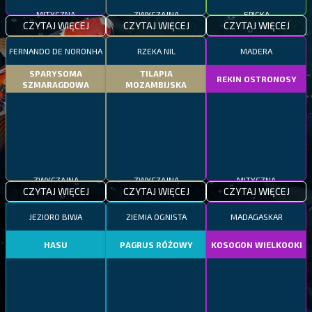
MITYCZNA
ZWYCZAJNA
EPICKA
CZYTAJ WIĘCEJ
CZYTAJ WIĘCEJ
CZYTAJ WIĘCEJ
FERNANDO DE NORONHA
RZEKA NIL
MADERA
SPARYSOMA
TILAPIA
REKIN OSTRONOSY
SZMARAGDOWA
MOZAMBIJSKA
ZWYCZAJNA
ZWYCZAJNA
MITYCZNA
CZYTAJ WIĘCEJ
CZYTAJ WIĘCEJ
CZYTAJ WIĘCEJ
JEZIORO BIWA
ZIEMIA OGNISTA
MADAGASKAR
HASU
PAGRUS RÓŻOWY
KOSOGON WIELKOOKI