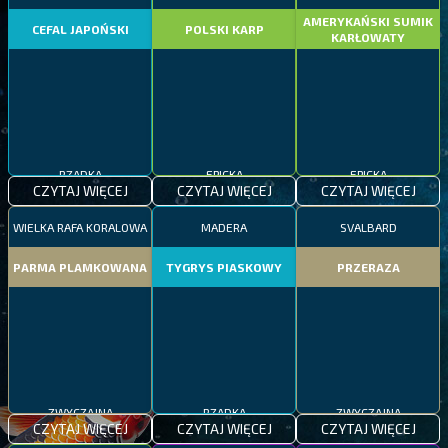
AMERYKAŃSKI SUMIK
CEFAL JAPOŃSKI
POLSKI KARP
KARŁOWATY
RZADKA
EPICKA
EPICKA
CZYTAJ WIĘCEJ
CZYTAJ WIĘCEJ
CZYTAJ WIĘCEJ
WIELKA RAFA KORALOWA
MADERA
SVALBARD
PARMA PLAMKOWANA
TYGRYS PIASKOWY
PRZERAZA
ZWYCZAJNA
RZADKA
ZWYCZAJNA
CZYTAJ WIĘCEJ
CZYTAJ WIĘCEJ
CZYTAJ WIĘCEJ