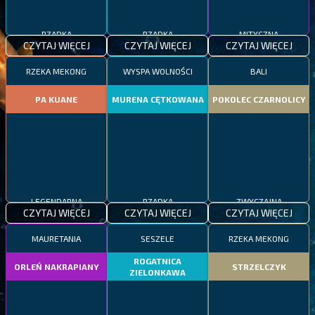
RZADKA
RZADKA
MITYCZNA
CZYTAJ WIĘCEJ
CZYTAJ WIĘCEJ
CZYTAJ WIĘCEJ
RZEKA MEKONG
WYSPA WOLNOŚCI
BALI
PA KUANE
MURENA CĘTKOWANA
POKOLEC CZARNOLICY
LEGENDARNA
RZADKA
ZWYCZAJNA
CZYTAJ WIĘCEJ
CZYTAJ WIĘCEJ
CZYTAJ WIĘCEJ
MAURETANIA
SESZELE
RZEKA MEKONG
ROGATNICA
ORLEŃ NAKRAPIANY
STRZELCZYK
ZIELONKAWA