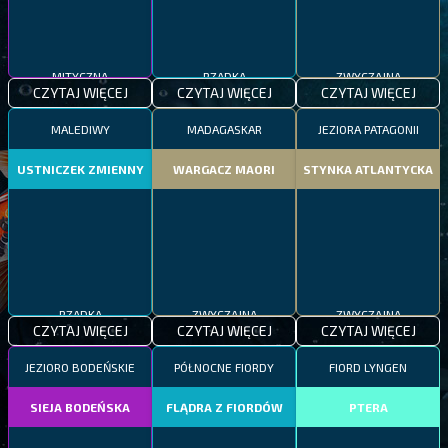
MITYCZNA
RZADKA
ZWYCZAJNA
CZYTAJ WIĘCEJ
CZYTAJ WIĘCEJ
CZYTAJ WIĘCEJ
MALEDIWY
MADAGASKAR
JEZIORA PATAGONII
USTNICZEK ZMIENNY
WARGACZ MAORI
STYNKA ATLANTYCKA
RZADKA
ZWYCZAJNA
ZWYCZAJNA
CZYTAJ WIĘCEJ
CZYTAJ WIĘCEJ
CZYTAJ WIĘCEJ
JEZIORO BODEŃSKIE
PÓŁNOCNE FIORDY
FIORD LYNGEN
SIEJA BODEŃSKA
FLĄDRA Z FIORDÓW
PTERA