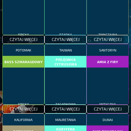
EPICKA
RZADKA
ZWYCZAJNA
CZYTAJ WIĘCEJ
CZYTAJ WIĘCEJ
CZYTAJ WIĘCEJ
POTOMAK
TAJWAN
SANTORYN
PIELĘGNICA
BASS SZMARAGDOWY
AMIA Z FIRY
CYTRUSOWA
EPICKA
ZAGADKOWA
MITYCZNA
CZYTAJ WIĘCEJ
CZYTAJ WIĘCEJ
CZYTAJ WIĘCEJ
KALIFORNIA
MAURETANIA
DUNAJ
KORYFENA