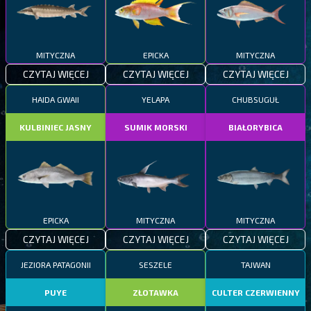
MITYCZNA
EPICKA
MITYCZNA
CZYTAJ WIĘCEJ
CZYTAJ WIĘCEJ
CZYTAJ WIĘCEJ
HAIDA GWAII
YELAPA
CHUBSUGUŁ
KULBINIEC JASNY
SUMIK MORSKI
BIAŁORYBICA
EPICKA
MITYCZNA
MITYCZNA
CZYTAJ WIĘCEJ
CZYTAJ WIĘCEJ
CZYTAJ WIĘCEJ
JEZIORA PATAGONII
SESZELE
TAJWAN
PUYE
ZŁOTAWKA
CULTER CZERWIENNY