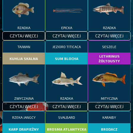
RZADKA
EPICKA
RZADKA
CZYTAJ WIĘCEJ
CZYTAJ WIĘCEJ
CZYTAJ WIĘCEJ
TAJWAN
JEZIORO TITICACA
SESZELE
LETHRINUS
KUHLIA SKALNA
SUM BLOCHA
ŻÓŁTOUSTY
ZWYCZAJNA
RZADKA
MITYCZNA
CZYTAJ WIĘCEJ
CZYTAJ WIĘCEJ
CZYTAJ WIĘCEJ
RZEKA JANGCY
SVALBARD
KARAIBY
KARP DRAPIEŻNY
BROSMA ATLANTYCKA
BRODACZ