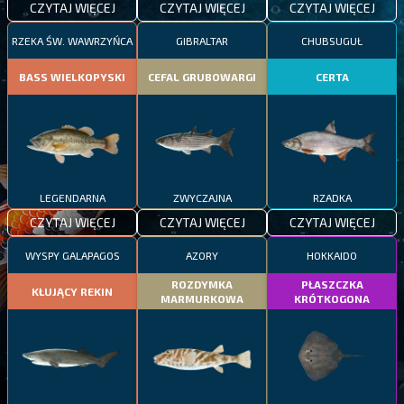
CZYTAJ WIĘCEJ
CZYTAJ WIĘCEJ
CZYTAJ WIĘCEJ
RZEKA ŚW. WAWRZYŃCA
GIBRALTAR
CHUBSUGUŁ
BASS WIELKOPYSKI
CEFAL GRUBOWARGI
CERTA
LEGENDARNA
ZWYCZAJNA
RZADKA
CZYTAJ WIĘCEJ
CZYTAJ WIĘCEJ
CZYTAJ WIĘCEJ
WYSPY GALAPAGOS
AZORY
HOKKAIDO
ROZDYMKA
PŁASZCZKA
KŁUJĄCY REKIN
MARMURKOWA
KRÓTKOGONA