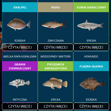
SKALPEL
ROHU
SUMIK KOBALTOWY
RZADKA
ZWYCZAJNA
EPICKA
CZYTAJ WIĘCEJ
CZYTAJ WIĘCEJ
CZYTAJ WIĘCEJ
WIELKA RAFA KORALOWA
WODOSPADY WIKTORII
HOKKAIDO
GRANIK
PIELĘGNICA
FLĄDRA GŁADKA
ZIEMNIACZANY
SMUKŁOPYSKA
MITYCZNA
EPICKA
RZADKA
CZYTAJ WIĘCEJ
CZYTAJ WIĘCEJ
CZYTAJ WIĘCEJ