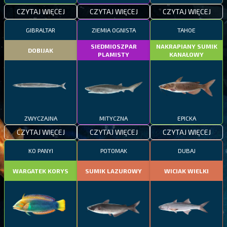
CZYTAJ WIĘCEJ
CZYTAJ WIĘCEJ
CZYTAJ WIĘCEJ
GIBRALTAR
ZIEMIA OGNISTA
TAHOE
SIEDMIOSZPAR
NAKRAPIANY SUMIK
DOBIJAK
PLAMISTY
KANAŁOWY
ZWYCZAJNA
MITYCZNA
EPICKA
CZYTAJ WIĘCEJ
CZYTAJ WIĘCEJ
CZYTAJ WIĘCEJ
KO PANYI
POTOMAK
DUBAJ
WARGATEK KORYS
SUMIK LAZUROWY
WICIAK WIELKI