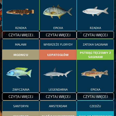
RZADKA
EPICKA
RZADKA
CZYTAJ WIĘCEJ
CZYTAJ WIĘCEJ
CZYTAJ WIĘCEJ
MALAWI
WYBRZEŻE FLORYDY
ZATOKA SAGINAW
PSTRĄG TĘCZOWY Z
MGONG'U
ŁOPATOGŁÓW
SAGINAW
ZWYCZAJNA
LEGENDARNA
EPICKA
CZYTAJ WIĘCEJ
CZYTAJ WIĘCEJ
CZYTAJ WIĘCEJ
SANTORYN
AMSTERDAM
CZEDŻU