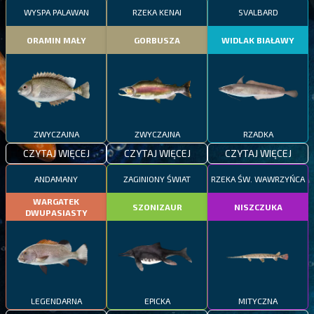
WYSPA PALAWAN
RZEKA KENAI
SVALBARD
ORAMIN MAŁY
GORBUSZA
WIDLAK BIAŁAWY
ZWYCZAJNA
ZWYCZAJNA
RZADKA
CZYTAJ WIĘCEJ
CZYTAJ WIĘCEJ
CZYTAJ WIĘCEJ
ANDAMANY
ZAGINIONY ŚWIAT
RZEKA ŚW. WAWRZYŃCA
WARGATEK
SZONIZAUR
NISZCZUKA
DWUPASIASTY
LEGENDARNA
EPICKA
MITYCZNA