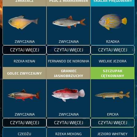
ZMIATACZ
PŁOĆ Z MARKERMEER
SKALAR PRĘGOWANY
ZWYCZAJNA
ZWYCZAJNA
RZADKA
CZYTAJ WIĘCEJ
CZYTAJ WIĘCEJ
CZYTAJ WIĘCEJ
RZEKA KENAI
FERNANDO DE NORONHA
WIELKIE JEZIORA
GRANIEC
SZCZUPAK
GOLEC ZWYCZAJNY
JASNOBRZUCHY
CĘTKOWANY
ZWYCZAJNA
ZWYCZAJNA
EPICKA
CZYTAJ WIĘCEJ
CZYTAJ WIĘCEJ
CZYTAJ WIĘCEJ
CZEDŻU
RZEKA MEKONG
JEZIORO WHITNEY