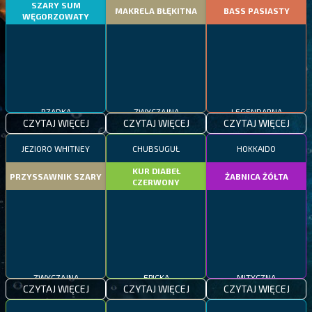
SZARY SUM
MAKRELA BŁĘKITNA
BASS PASIASTY
WĘGORZOWATY
RZADKA
ZWYCZAJNA
LEGENDARNA
CZYTAJ WIĘCEJ
CZYTAJ WIĘCEJ
CZYTAJ WIĘCEJ
JEZIORO WHITNEY
CHUBSUGUŁ
HOKKAIDO
KUR DIABEŁ
PRZYSSAWNIK SZARY
ŻABNICA ŻÓŁTA
CZERWONY
ZWYCZAJNA
EPICKA
MITYCZNA
CZYTAJ WIĘCEJ
CZYTAJ WIĘCEJ
CZYTAJ WIĘCEJ