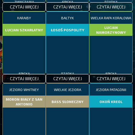
CZYTAJ WIĘCEJ
CZYTAJ WIĘCEJ
CZYTAJ WIĘCEJ
KARAIBY
BAŁTYK
WIELKA RAFA KORALOWA
LUCJAN
LUCJAN SZKARŁATNY
ŁOSOŚ POSPOLITY
NAMORZYNOWY
EPICKA
RZADKA
EPICKA
CZYTAJ WIĘCEJ
CZYTAJ WIĘCEJ
CZYTAJ WIĘCEJ
JEZIORO WHITNEY
WIELKIE JEZIORA
JEZIORA PATAGONII
MORON BIAŁY Z SAN
BASS SŁONECZNY
OKOŃ KREOL
ANTONIO