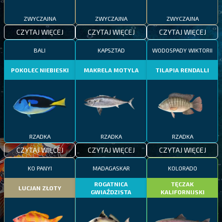
ZWYCZAJNA
ZWYCZAJNA
ZWYCZAJNA
CZYTAJ WIĘCEJ
CZYTAJ WIĘCEJ
CZYTAJ WIĘCEJ
BALI
KAPSZTAD
WODOSPADY WIKTORII
POKOLEC NIEBIESKI
MAKRELA MOTYLA
TILAPIA RENDALLI
RZADKA
RZADKA
RZADKA
CZYTAJ WIĘCEJ
CZYTAJ WIĘCEJ
CZYTAJ WIĘCEJ
KO PANYI
MADAGASKAR
KOLORADO
ROGATNICA
TĘCZAK
LUCJAN ZŁOTY
GWIAŹDZISTA
KALIFORNIJSKI