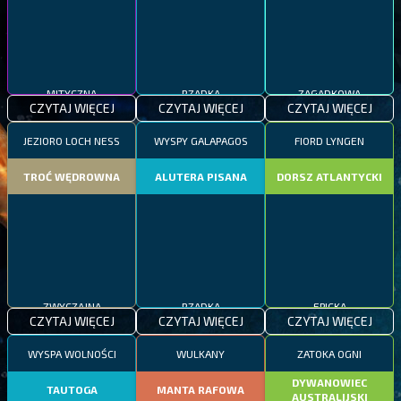
MITYCZNA
RZADKA
ZAGADKOWA
CZYTAJ WIĘCEJ
CZYTAJ WIĘCEJ
CZYTAJ WIĘCEJ
JEZIORO LOCH NESS
WYSPY GALAPAGOS
FIORD LYNGEN
TROĆ WĘDROWNA
ALUTERA PISANA
DORSZ ATLANTYCKI
ZWYCZAJNA
RZADKA
EPICKA
CZYTAJ WIĘCEJ
CZYTAJ WIĘCEJ
CZYTAJ WIĘCEJ
WYSPA WOLNOŚCI
WULKANY
ZATOKA OGNI
DYWANOWIEC
TAUTOGA
MANTA RAFOWA
AUSTRALIJSKI