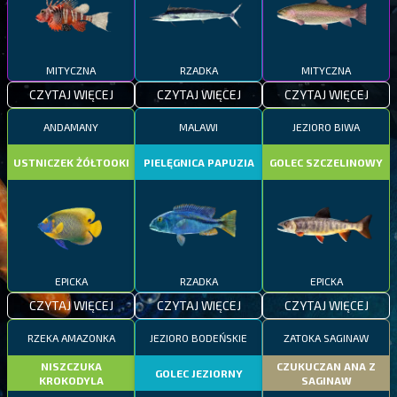
MITYCZNA
RZADKA
MITYCZNA
CZYTAJ WIĘCEJ
CZYTAJ WIĘCEJ
CZYTAJ WIĘCEJ
ANDAMANY
MALAWI
JEZIORO BIWA
USTNICZEK ŻÓŁTOOKI
PIELĘGNICA PAPUZIA
GOLEC SZCZELINOWY
EPICKA
RZADKA
EPICKA
CZYTAJ WIĘCEJ
CZYTAJ WIĘCEJ
CZYTAJ WIĘCEJ
RZEKA AMAZONKA
JEZIORO BODEŃSKIE
ZATOKA SAGINAW
NISZCZUKA
CZUKUCZAN ANA Z
GOLEC JEZIORNY
KROKODYLA
SAGINAW