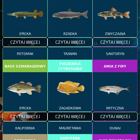
EPICKA
RZADKA
ZWYCZAJNA
CZYTAJ WIĘCEJ
CZYTAJ WIĘCEJ
CZYTAJ WIĘCEJ
POTOMAK
TAJWAN
SANTORYN
PIELĘGNICA
BASS SZMARAGDOWY
AMIA Z FIRY
CYTRUSOWA
EPICKA
ZAGADKOWA
MITYCZNA
CZYTAJ WIĘCEJ
CZYTAJ WIĘCEJ
CZYTAJ WIĘCEJ
KALIFORNIA
MAURETANIA
DUNAJ
KORYFENA