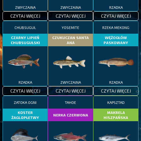
ZWYCZAJNA
ZWYCZAJNA
RZADKA
CZYTAJ WIĘCEJ
CZYTAJ WIĘCEJ
CZYTAJ WIĘCEJ
CHUBSUGUŁ
YOSEMITE
RZEKA MEKONG
CZARNY LIPIEŃ
CZUKUCZAN SANTA
WĘŻOGŁÓW
CHUBSUGUŁSKI
ANA
PASKOWANY
RZADKA
ZWYCZAJNA
RZADKA
CZYTAJ WIĘCEJ
CZYTAJ WIĘCEJ
CZYTAJ WIĘCEJ
ZATOKA OGNI
TAHOE
KAPSZTAD
KOSTER
MAKRELA
NERKA CZERWONA
ŻAGLOPŁETWY
HISZPAŃSKA