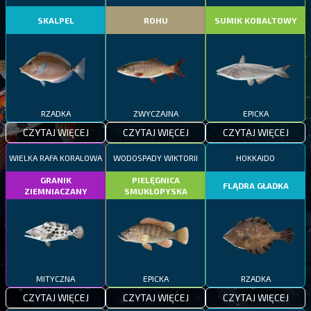
SKALPEL
ROHU
SUMIK KOBALTOWY
RZADKA
ZWYCZAJNA
EPICKA
CZYTAJ WIĘCEJ
CZYTAJ WIĘCEJ
CZYTAJ WIĘCEJ
WIELKA RAFA KORALOWA
WODOSPADY WIKTORII
HOKKAIDO
GRANIK
PIELĘGNICA
FLĄDRA GŁADKA
ZIEMNIACZANY
SMUKŁOPYSKA
MITYCZNA
EPICKA
RZADKA
CZYTAJ WIĘCEJ
CZYTAJ WIĘCEJ
CZYTAJ WIĘCEJ