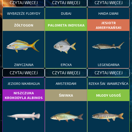
CZYTAJ WIĘCEJ
CZYTAJ WIĘCEJ
CZYTAJ WIĘCEJ
WYBRZEŻE FLORYDY
DUBAJ
HAIDA GWAII
JESIOTR
ŻÓŁTOGON
PALOMETA INDYJSKA
AMERYKAŃSKI
ZWYCZAJNA
EPICKA
LEGENDARNA
CZYTAJ WIĘCEJ
CZYTAJ WIĘCEJ
CZYTAJ WIĘCEJ
JEZIORO NIKARAGUA
AMSTERDAM
RZEKA ŚW. WAWRZYŃCA
NISZCZUKA
ŚWINKA
MŁODY ŁOSOŚ
KROKODYLA ALBINOS