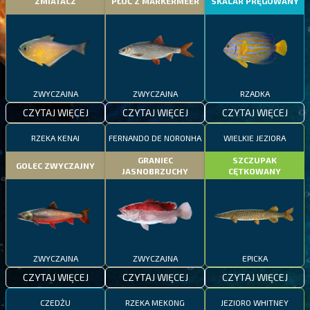
ZMIATACZ
PŁOĆ Z MARKERMEER
SKALAR PRĘGOWANY
ZWYCZAJNA
ZWYCZAJNA
RZADKA
CZYTAJ WIĘCEJ
CZYTAJ WIĘCEJ
CZYTAJ WIĘCEJ
RZEKA KENAI
FERNANDO DE NORONHA
WIELKIE JEZIORA
GRANIEC
SZCZUPAK
GOLEC ZWYCZAJNY
JASNOBRZUCHY
CĘTKOWANY
ZWYCZAJNA
ZWYCZAJNA
EPICKA
CZYTAJ WIĘCEJ
CZYTAJ WIĘCEJ
CZYTAJ WIĘCEJ
CZEDŻU
RZEKA MEKONG
JEZIORO WHITNEY