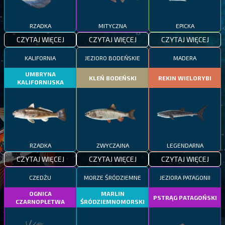
RZADKA
MITYCZNA
EPICKA
CZYTAJ WIĘCEJ
CZYTAJ WIĘCEJ
CZYTAJ WIĘCEJ
KALIFORNIA
JEZIORO BODEŃSKIE
MADERA
UMBRYNA
KLEŃ BODEŃSKI
REKIN WIELORYBI
KALIFORNIJSKA
RZADKA
ZWYCZAJNA
LEGENDARNA
CZYTAJ WIĘCEJ
CZYTAJ WIĘCEJ
CZYTAJ WIĘCEJ
CZEDŻU
MORZE ŚRÓDZIEMNE
JEZIORA PATAGONII
OGNICA
MARLIN
PSTRĄG PATAGOŃSKI
CZARNOPŁETWA
ŚRÓDZIEMNOMORSKI