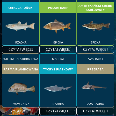
AMERYKAŃSKI SUMIK
CEFAL JAPOŃSKI
POLSKI KARP
KARŁOWATY
RZADKA
EPICKA
EPICKA
CZYTAJ WIĘCEJ
CZYTAJ WIĘCEJ
CZYTAJ WIĘCEJ
WIELKA RAFA KORALOWA
MADERA
SVALBARD
PARMA PLAMKOWANA
TYGRYS PIASKOWY
PRZERAZA
ZWYCZAJNA
RZADKA
ZWYCZAJNA
CZYTAJ WIĘCEJ
CZYTAJ WIĘCEJ
CZYTAJ WIĘCEJ