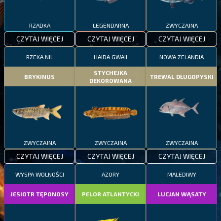
RZADKA
LEGENDARNA
ZWYCZAJNA
CZYTAJ WIĘCEJ
CZYTAJ WIĘCEJ
CZYTAJ WIĘCEJ
RZEKA NIL
HAIDA GWAII
NOWA ZELANDIA
STYCHEJKA
BRYKINUS
TREWAL DŁUGOPYSKI
DEKOROWANA
ZWYCZAJNA
ZWYCZAJNA
ZWYCZAJNA
CZYTAJ WIĘCEJ
CZYTAJ WIĘCEJ
CZYTAJ WIĘCEJ
WYSPA WOLNOŚCI
AZORY
MALEDIWY
JESIOTR TĘPONOSY
PELOR ATLANTYCKI
LUCJAN WĄSATY