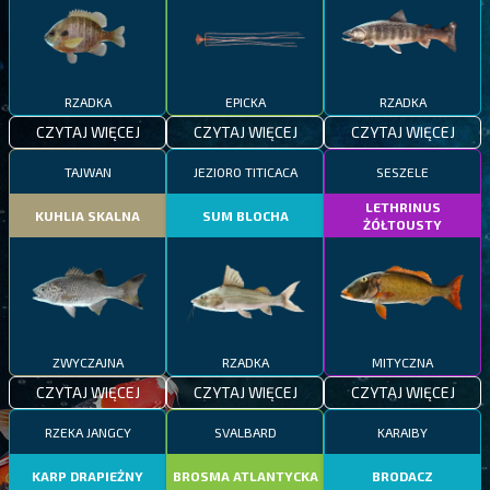
RZADKA
EPICKA
RZADKA
CZYTAJ WIĘCEJ
CZYTAJ WIĘCEJ
CZYTAJ WIĘCEJ
TAJWAN
JEZIORO TITICACA
SESZELE
LETHRINUS
KUHLIA SKALNA
SUM BLOCHA
ŻÓŁTOUSTY
ZWYCZAJNA
RZADKA
MITYCZNA
CZYTAJ WIĘCEJ
CZYTAJ WIĘCEJ
CZYTAJ WIĘCEJ
RZEKA JANGCY
SVALBARD
KARAIBY
KARP DRAPIEŻNY
BROSMA ATLANTYCKA
BRODACZ