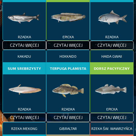
RZADKA
EPICKA
RZADKA
CZYTAJ WIĘCEJ
CZYTAJ WIĘCEJ
CZYTAJ WIĘCEJ
KAKADU
HOKKAIDO
HAIDA GWAII
SUM SREBRZYSTY
TERPUGA PLAMISTA
DORSZ PACYFICZNY
RZADKA
RZADKA
EPICKA
CZYTAJ WIĘCEJ
CZYTAJ WIĘCEJ
CZYTAJ WIĘCEJ
RZEKA MEKONG
GIBRALTAR
RZEKA ŚW. WAWRZYŃCA