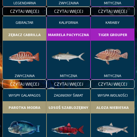
LEGENDARNA
ZWYCZAJNA
MITYCZNA
CZYTAJ WIĘCEJ
CZYTAJ WIĘCEJ
CZYTAJ WIĘCEJ
GIBRALTAR
KALIFORNIA
KARAIBY
ZĘBACZ CABRILLA
MAKRELA PACYFICZNA
TIGER GROUPER
ZWYCZAJNA
MITYCZNA
MITYCZNA
CZYTAJ WIĘCEJ
CZYTAJ WIĘCEJ
CZYTAJ WIĘCEJ
WYSPY GALAPAGOS
ZAGINIONY ŚWIAT
WYSPA WOLNOŚCI
PAROTKA MODRA
ŁOSOŚ SZABLOZĘBNY
ALOZA NIEBIESKA