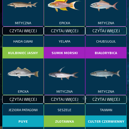
MITYCZNA
EPICKA
MITYCZNA
CZYTAJ WIĘCEJ
CZYTAJ WIĘCEJ
CZYTAJ WIĘCEJ
HAIDA GWAII
YELAPA
CHUBSUGUŁ
KULBINIEC JASNY
SUMIK MORSKI
BIAŁORYBICA
EPICKA
MITYCZNA
MITYCZNA
CZYTAJ WIĘCEJ
CZYTAJ WIĘCEJ
CZYTAJ WIĘCEJ
JEZIORA PATAGONII
SESZELE
TAJWAN
PUYE
ZŁOTAWKA
CULTER CZERWIENNY