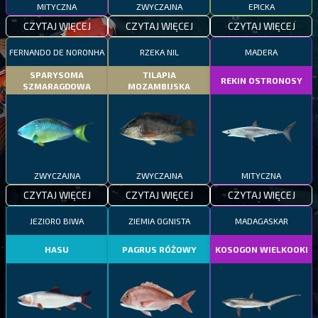
MITYCZNA
ZWYCZAJNA
EPICKA
CZYTAJ WIĘCEJ
CZYTAJ WIĘCEJ
CZYTAJ WIĘCEJ
FERNANDO DE NORONHA
RZEKA NIL
MADERA
SPARYSOMA
TILAPIA
REKIN OSTRONOSY
SZMARAGDOWA
MOZAMBIJSKA
ZWYCZAJNA
ZWYCZAJNA
MITYCZNA
CZYTAJ WIĘCEJ
CZYTAJ WIĘCEJ
CZYTAJ WIĘCEJ
JEZIORO BIWA
ZIEMIA OGNISTA
MADAGASKAR
HASU
PAGRUS RÓŻOWY
KOSOGON WIELKOOKI