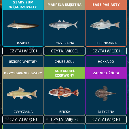
SZARY SUM
MAKRELA BŁĘKITNA
BASS PASIASTY
WĘGORZOWATY
RZADKA
ZWYCZAJNA
LEGENDARNA
CZYTAJ WIĘCEJ
CZYTAJ WIĘCEJ
CZYTAJ WIĘCEJ
JEZIORO WHITNEY
CHUBSUGUŁ
HOKKAIDO
KUR DIABEŁ
PRZYSSAWNIK SZARY
ŻABNICA ŻÓŁTA
CZERWONY
ZWYCZAJNA
EPICKA
MITYCZNA
CZYTAJ WIĘCEJ
CZYTAJ WIĘCEJ
CZYTAJ WIĘCEJ