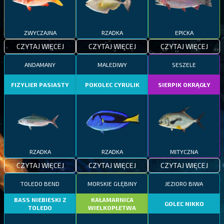
ZWYCZAJNA
RZADKA
EPICKA
CZYTAJ WIĘCEJ
CZYTAJ WIĘCEJ
CZYTAJ WIĘCEJ
ANDAMANY
MALEDIWY
SESZELE
FIZYLIER PASIASTY
POKOLEC CYRULIK
SIERPIK OKRĄGŁY
RZADKA
RZADKA
MITYCZNA
CZYTAJ WIĘCEJ
CZYTAJ WIĘCEJ
CZYTAJ WIĘCEJ
TOLEDO BEND
MORSKIE GŁĘBINY
JEZIORO BIWA
BASS NIEBIESKI Z
KAŁAMARNICA
GOLEC NIKKO
TOLEDO
WIELKOPŁETWA