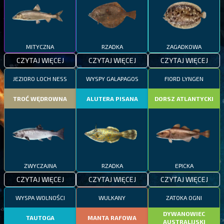
MITYCZNA
RZADKA
ZAGADKOWA
CZYTAJ WIĘCEJ
CZYTAJ WIĘCEJ
CZYTAJ WIĘCEJ
JEZIORO LOCH NESS
WYSPY GALAPAGOS
FIORD LYNGEN
TROĆ WĘDROWNA
ALUTERA PISANA
DORSZ ATLANTYCKI
ZWYCZAJNA
RZADKA
EPICKA
CZYTAJ WIĘCEJ
CZYTAJ WIĘCEJ
CZYTAJ WIĘCEJ
WYSPA WOLNOŚCI
WULKANY
ZATOKA OGNI
DYWANOWIEC
TAUTOGA
MANTA RAFOWA
AUSTRALIJSKI