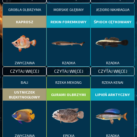
GROBLA OLBRZYMA
MORSKIE GŁĘBINY
JEZIORO NIKARAGUA
KAPROSZ
REKIN FOREMKOWY
ŚPIOCH CĘTKOWANY
ZWYCZAJNA
RZADKA
RZADKA
CZYTAJ WIĘCEJ
CZYTAJ WIĘCEJ
CZYTAJ WIĘCEJ
BALI
RZEKA MEKONG
RZEKA KENAI
USTNICZEK
GURAMI OLBRZYMI
LIPIEŃ ARKTYCZNY
BŁĘKITNOGŁOWY
ZWYCZAJNA
EPICKA
RZADKA