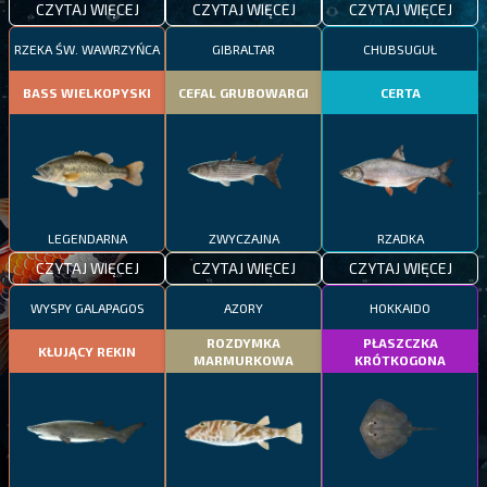
CZYTAJ WIĘCEJ
CZYTAJ WIĘCEJ
CZYTAJ WIĘCEJ
RZEKA ŚW. WAWRZYŃCA
GIBRALTAR
CHUBSUGUŁ
BASS WIELKOPYSKI
CEFAL GRUBOWARGI
CERTA
LEGENDARNA
ZWYCZAJNA
RZADKA
CZYTAJ WIĘCEJ
CZYTAJ WIĘCEJ
CZYTAJ WIĘCEJ
WYSPY GALAPAGOS
AZORY
HOKKAIDO
ROZDYMKA
PŁASZCZKA
KŁUJĄCY REKIN
MARMURKOWA
KRÓTKOGONA