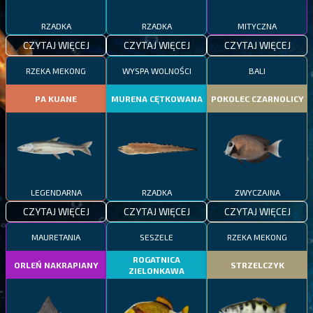
RZADKA
RZADKA
MITYCZNA
CZYTAJ WIĘCEJ
CZYTAJ WIĘCEJ
CZYTAJ WIĘCEJ
RZEKA MEKONG
WYSPA WOLNOŚCI
BALI
PA KUANE
MURENA CĘTKOWANA
POKOLEC CZARNOLICY
LEGENDARNA
RZADKA
ZWYCZAJNA
CZYTAJ WIĘCEJ
CZYTAJ WIĘCEJ
CZYTAJ WIĘCEJ
MAURETANIA
SESZELE
RZEKA MEKONG
ROGATNICA
ORLEŃ NAKRAPIANY
STRZELCZYK
ZIELONKAWA