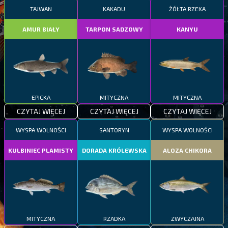
TAJWAN
KAKADU
ŻÓŁTA RZEKA
AMUR BIAŁY
TARPON SADZOWY
KANYU
EPICKA
MITYCZNA
MITYCZNA
CZYTAJ WIĘCEJ
CZYTAJ WIĘCEJ
CZYTAJ WIĘCEJ
WYSPA WOLNOŚCI
SANTORYN
WYSPA WOLNOŚCI
KULBINIEC PLAMISTY
DORADA KRÓLEWSKA
ALOZA CHIKORA
MITYCZNA
RZADKA
ZWYCZAJNA