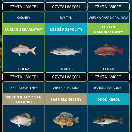
CZYTAJ WIĘCEJ
CZYTAJ WIĘCEJ
CZYTAJ WIĘCEJ
KARAIBY
BAŁTYK
WIELKA RAFA KORALOWA
LUCJAN
LUCJAN SZKARŁATNY
ŁOSOŚ POSPOLITY
NAMORZYNOWY
EPICKA
RZADKA
EPICKA
CZYTAJ WIĘCEJ
CZYTAJ WIĘCEJ
CZYTAJ WIĘCEJ
JEZIORO WHITNEY
WIELKIE JEZIORA
JEZIORA PATAGONII
MORON BIAŁY Z SAN
BASS SŁONECZNY
OKOŃ KREOL
ANTONIO