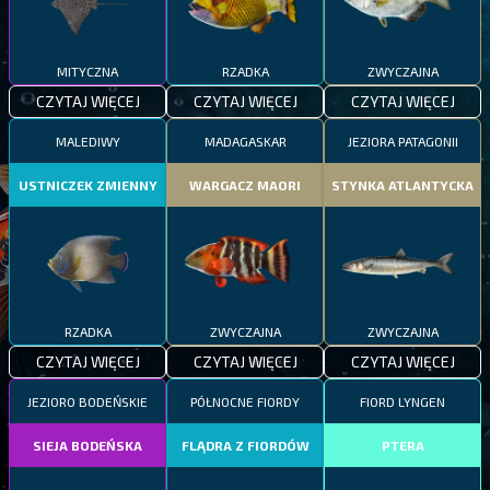
MITYCZNA
RZADKA
ZWYCZAJNA
CZYTAJ WIĘCEJ
CZYTAJ WIĘCEJ
CZYTAJ WIĘCEJ
MALEDIWY
MADAGASKAR
JEZIORA PATAGONII
USTNICZEK ZMIENNY
WARGACZ MAORI
STYNKA ATLANTYCKA
RZADKA
ZWYCZAJNA
ZWYCZAJNA
CZYTAJ WIĘCEJ
CZYTAJ WIĘCEJ
CZYTAJ WIĘCEJ
JEZIORO BODEŃSKIE
PÓŁNOCNE FIORDY
FIORD LYNGEN
SIEJA BODEŃSKA
FLĄDRA Z FIORDÓW
PTERA