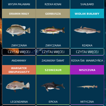
WYSPA PALAWAN
RZEKA KENAI
SVALBARD
ORAMIN MAŁY
GORBUSZA
WIDLAK BIAŁAWY
ZWYCZAJNA
ZWYCZAJNA
RZADKA
CZYTAJ WIĘCEJ
CZYTAJ WIĘCEJ
CZYTAJ WIĘCEJ
ANDAMANY
ZAGINIONY ŚWIAT
RZEKA ŚW. WAWRZYŃCA
WARGATEK
SZONIZAUR
NISZCZUKA
DWUPASIASTY
LEGENDARNA
EPICKA
MITYCZNA