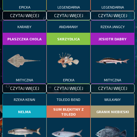
EPICKA
LEGENDARNA
LEGENDARNA
CZYTAJ WIĘCEJ
CZYTAJ WIĘCEJ
CZYTAJ WIĘCEJ
KARAIBY
ANDAMANY
RZEKA JANGCY
PŁASZCZKA CHOLA
SKRZYDLICA
JESIOTR DABRY
MITYCZNA
EPICKA
MITYCZNA
CZYTAJ WIĘCEJ
CZYTAJ WIĘCEJ
CZYTAJ WIĘCEJ
RZEKA KENAI
TOLEDO BEND
WULKANY
SUM BŁĘKITNY Z
NELMA
GRANIK NIEBIESKI
TOLEDO