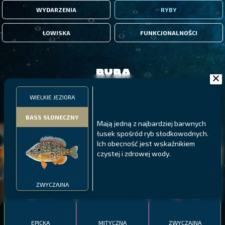
WYDARZENIA
RYBY
ŁOWISKA
FUNKCJONALNOŚCI
Ryba
WIELKIE JEZIORA
FILTRY
BASS SŁONECZNY
Mają jedną z najbardziej barwnych
łusek spośród ryb słodkowodnych.
MALAWI
PÓŁNOCNE FIORDY
WYSPY GALAPAGOS
Ich obecność jest wskaźnikiem
BODIAN
czystej i zdrowej wody.
PYSZCZAK ZACHODNI
LING
MEKSYKAŃSKI
ZWYCZAJNA
EPICKA
MITYCZNA
ZWYCZAJNA