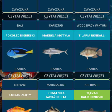
ZWYCZAJNA
ZWYCZAJNA
ZWYCZAJNA
CZYTAJ WIĘCEJ
CZYTAJ WIĘCEJ
CZYTAJ WIĘCEJ
BALI
KAPSZTAD
WODOSPADY WIKTORII
POKOLEC NIEBIESKI
MAKRELA MOTYLA
TILAPIA RENDALLI
RZADKA
RZADKA
RZADKA
CZYTAJ WIĘCEJ
CZYTAJ WIĘCEJ
CZYTAJ WIĘCEJ
KO PANYI
MADAGASKAR
KOLORADO
ROGATNICA
TĘCZAK
LUCJAN ZŁOTY
GWIAŹDZISTA
KALIFORNIJSKI