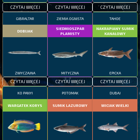
CZYTAJ WIĘCEJ
CZYTAJ WIĘCEJ
CZYTAJ WIĘCEJ
GIBRALTAR
ZIEMIA OGNISTA
TAHOE
SIEDMIOSZPAR
NAKRAPIANY SUMIK
DOBIJAK
PLAMISTY
KANAŁOWY
ZWYCZAJNA
MITYCZNA
EPICKA
CZYTAJ WIĘCEJ
CZYTAJ WIĘCEJ
CZYTAJ WIĘCEJ
KO PANYI
POTOMAK
DUBAJ
WARGATEK KORYS
SUMIK LAZUROWY
WICIAK WIELKI