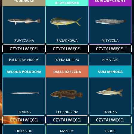
PODNAWKA
SUM ZWYCZAJNY
AFRYKAŃSKA
ZWYCZAJNA
ZAGADKOWA
MITYCZNA
CZYTAJ WIĘCEJ
CZYTAJ WIĘCEJ
CZYTAJ WIĘCEJ
PÓŁNOCNE FIORDY
RZEKA MURRAY
HIMALAJE
BELONA PÓŁNOCNA
DALIA RZECZNA
SUM MENODA
RZADKA
LEGENDARNA
RZADKA
CZYTAJ WIĘCEJ
CZYTAJ WIĘCEJ
CZYTAJ WIĘCEJ
HOKKAIDO
MAZURY
TAHOE