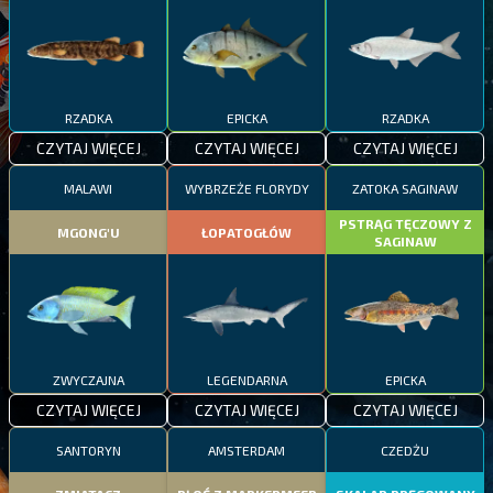
RZADKA
EPICKA
RZADKA
CZYTAJ WIĘCEJ
CZYTAJ WIĘCEJ
CZYTAJ WIĘCEJ
MALAWI
WYBRZEŻE FLORYDY
ZATOKA SAGINAW
PSTRĄG TĘCZOWY Z
MGONG'U
ŁOPATOGŁÓW
SAGINAW
ZWYCZAJNA
LEGENDARNA
EPICKA
CZYTAJ WIĘCEJ
CZYTAJ WIĘCEJ
CZYTAJ WIĘCEJ
SANTORYN
AMSTERDAM
CZEDŻU