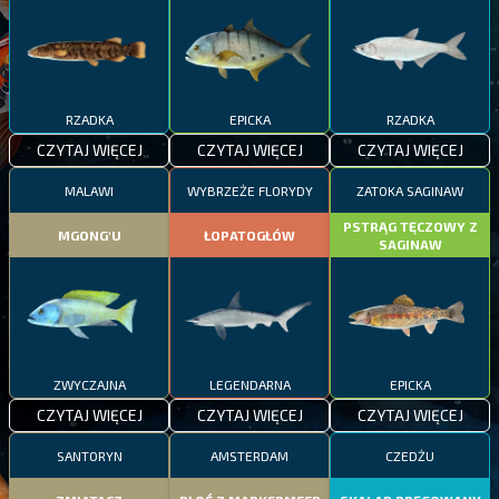
RZADKA
EPICKA
RZADKA
CZYTAJ WIĘCEJ
CZYTAJ WIĘCEJ
CZYTAJ WIĘCEJ
MALAWI
WYBRZEŻE FLORYDY
ZATOKA SAGINAW
PSTRĄG TĘCZOWY Z
MGONG'U
ŁOPATOGŁÓW
SAGINAW
ZWYCZAJNA
LEGENDARNA
EPICKA
CZYTAJ WIĘCEJ
CZYTAJ WIĘCEJ
CZYTAJ WIĘCEJ
SANTORYN
AMSTERDAM
CZEDŻU