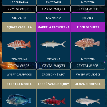
LEGENDARNA
ZWYCZAJNA
MITYCZNA
CZYTAJ WIĘCEJ
CZYTAJ WIĘCEJ
CZYTAJ WIĘCEJ
GIBRALTAR
KALIFORNIA
KARAIBY
ZĘBACZ CABRILLA
MAKRELA PACYFICZNA
TIGER GROUPER
ZWYCZAJNA
MITYCZNA
MITYCZNA
CZYTAJ WIĘCEJ
CZYTAJ WIĘCEJ
CZYTAJ WIĘCEJ
WYSPY GALAPAGOS
ZAGINIONY ŚWIAT
WYSPA WOLNOŚCI
PAROTKA MODRA
ŁOSOŚ SZABLOZĘBNY
ALOZA NIEBIESKA