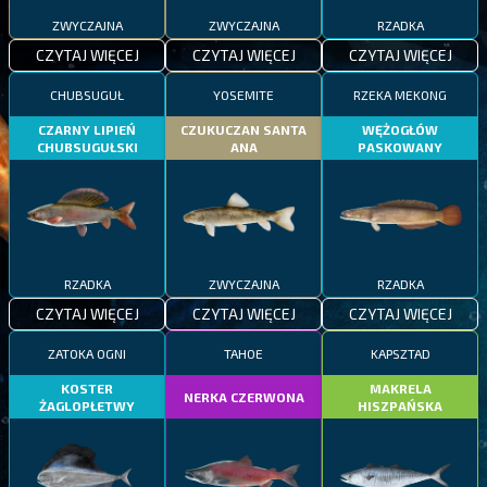
ZWYCZAJNA
ZWYCZAJNA
RZADKA
CZYTAJ WIĘCEJ
CZYTAJ WIĘCEJ
CZYTAJ WIĘCEJ
CHUBSUGUŁ
YOSEMITE
RZEKA MEKONG
CZARNY LIPIEŃ
CZUKUCZAN SANTA
WĘŻOGŁÓW
CHUBSUGUŁSKI
ANA
PASKOWANY
RZADKA
ZWYCZAJNA
RZADKA
CZYTAJ WIĘCEJ
CZYTAJ WIĘCEJ
CZYTAJ WIĘCEJ
ZATOKA OGNI
TAHOE
KAPSZTAD
KOSTER
MAKRELA
NERKA CZERWONA
ŻAGLOPŁETWY
HISZPAŃSKA