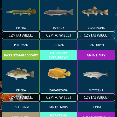
EPICKA
RZADKA
ZWYCZAJNA
CZYTAJ WIĘCEJ
CZYTAJ WIĘCEJ
CZYTAJ WIĘCEJ
POTOMAK
TAJWAN
SANTORYN
PIELĘGNICA
BASS SZMARAGDOWY
AMIA Z FIRY
CYTRUSOWA
EPICKA
ZAGADKOWA
MITYCZNA
CZYTAJ WIĘCEJ
CZYTAJ WIĘCEJ
CZYTAJ WIĘCEJ
KALIFORNIA
MAURETANIA
DUNAJ
KORYFENA