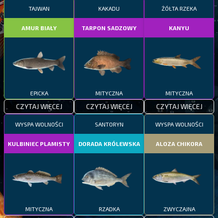
TAJWAN
KAKADU
ŻÓŁTA RZEKA
AMUR BIAŁY
TARPON SADZOWY
KANYU
EPICKA
MITYCZNA
MITYCZNA
CZYTAJ WIĘCEJ
CZYTAJ WIĘCEJ
CZYTAJ WIĘCEJ
WYSPA WOLNOŚCI
SANTORYN
WYSPA WOLNOŚCI
KULBINIEC PLAMISTY
DORADA KRÓLEWSKA
ALOZA CHIKORA
MITYCZNA
RZADKA
ZWYCZAJNA