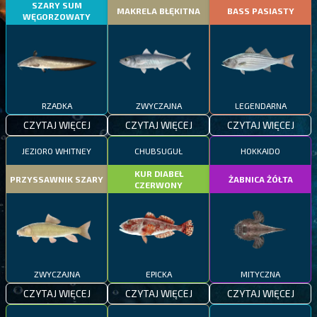
SZARY SUM
MAKRELA BŁĘKITNA
BASS PASIASTY
WĘGORZOWATY
RZADKA
ZWYCZAJNA
LEGENDARNA
CZYTAJ WIĘCEJ
CZYTAJ WIĘCEJ
CZYTAJ WIĘCEJ
JEZIORO WHITNEY
CHUBSUGUŁ
HOKKAIDO
KUR DIABEŁ
PRZYSSAWNIK SZARY
ŻABNICA ŻÓŁTA
CZERWONY
ZWYCZAJNA
EPICKA
MITYCZNA
CZYTAJ WIĘCEJ
CZYTAJ WIĘCEJ
CZYTAJ WIĘCEJ