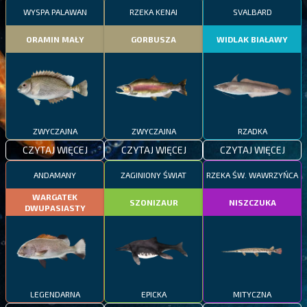
WYSPA PALAWAN
RZEKA KENAI
SVALBARD
ORAMIN MAŁY
GORBUSZA
WIDLAK BIAŁAWY
ZWYCZAJNA
ZWYCZAJNA
RZADKA
CZYTAJ WIĘCEJ
CZYTAJ WIĘCEJ
CZYTAJ WIĘCEJ
ANDAMANY
ZAGINIONY ŚWIAT
RZEKA ŚW. WAWRZYŃCA
WARGATEK
SZONIZAUR
NISZCZUKA
DWUPASIASTY
LEGENDARNA
EPICKA
MITYCZNA