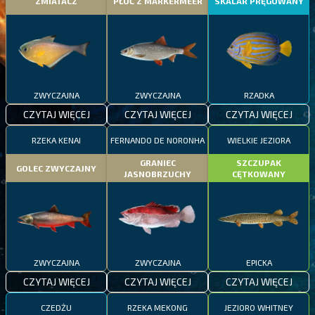
ZMIATACZ
PŁOĆ Z MARKERMEER
SKALAR PRĘGOWANY
ZWYCZAJNA
ZWYCZAJNA
RZADKA
CZYTAJ WIĘCEJ
CZYTAJ WIĘCEJ
CZYTAJ WIĘCEJ
RZEKA KENAI
FERNANDO DE NORONHA
WIELKIE JEZIORA
GRANIEC
SZCZUPAK
GOLEC ZWYCZAJNY
JASNOBRZUCHY
CĘTKOWANY
ZWYCZAJNA
ZWYCZAJNA
EPICKA
CZYTAJ WIĘCEJ
CZYTAJ WIĘCEJ
CZYTAJ WIĘCEJ
CZEDŻU
RZEKA MEKONG
JEZIORO WHITNEY