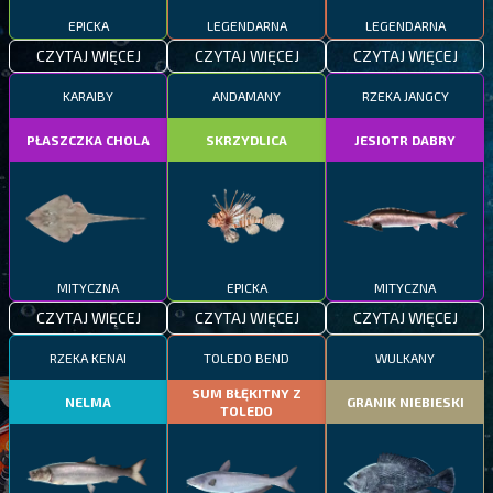
EPICKA
LEGENDARNA
LEGENDARNA
CZYTAJ WIĘCEJ
CZYTAJ WIĘCEJ
CZYTAJ WIĘCEJ
KARAIBY
ANDAMANY
RZEKA JANGCY
PŁASZCZKA CHOLA
SKRZYDLICA
JESIOTR DABRY
MITYCZNA
EPICKA
MITYCZNA
CZYTAJ WIĘCEJ
CZYTAJ WIĘCEJ
CZYTAJ WIĘCEJ
RZEKA KENAI
TOLEDO BEND
WULKANY
SUM BŁĘKITNY Z
NELMA
GRANIK NIEBIESKI
TOLEDO