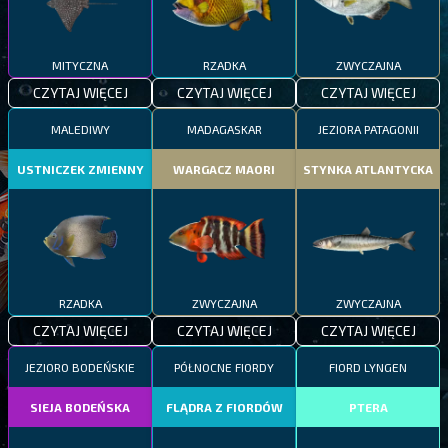
MITYCZNA
RZADKA
ZWYCZAJNA
CZYTAJ WIĘCEJ
CZYTAJ WIĘCEJ
CZYTAJ WIĘCEJ
MALEDIWY
MADAGASKAR
JEZIORA PATAGONII
USTNICZEK ZMIENNY
WARGACZ MAORI
STYNKA ATLANTYCKA
RZADKA
ZWYCZAJNA
ZWYCZAJNA
CZYTAJ WIĘCEJ
CZYTAJ WIĘCEJ
CZYTAJ WIĘCEJ
JEZIORO BODEŃSKIE
PÓŁNOCNE FIORDY
FIORD LYNGEN
SIEJA BODEŃSKA
FLĄDRA Z FIORDÓW
PTERA