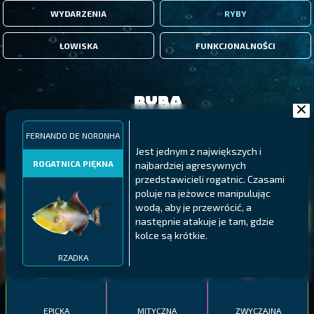
WYDARZENIA
RYBY
ŁOWISKA
FUNKCJONALNOŚCI
Ryba
FERNANDO DE NORONHA
FILTRY
Jest jednym z największych i
ROGATNICA PIĘKNA
najbardziej agresywnych
przedstawicieli rogatnic. Czasami
MALAWI
PÓŁNOCNE FIORDY
WYSPY GALAPAGOS
poluje na jeżowce manipulując
wodą, aby je przewrócić, a
BODIAN
PYSZCZAK ZACHODNI
LING
następnie atakuje je tam, gdzie
MEKSYKAŃSKI
kolce są krótkie.
RZADKA
EPICKA
MITYCZNA
ZWYCZAJNA