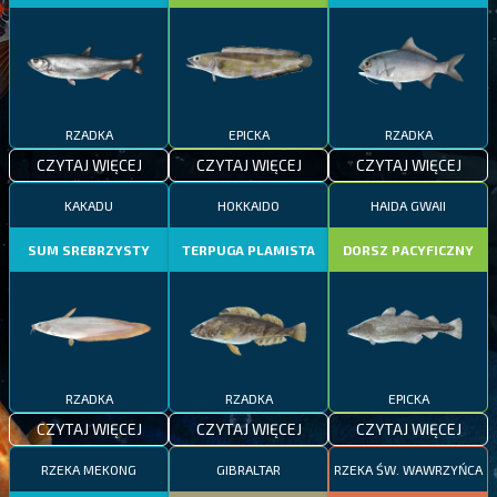
RZADKA
EPICKA
RZADKA
CZYTAJ WIĘCEJ
CZYTAJ WIĘCEJ
CZYTAJ WIĘCEJ
KAKADU
HOKKAIDO
HAIDA GWAII
SUM SREBRZYSTY
TERPUGA PLAMISTA
DORSZ PACYFICZNY
RZADKA
RZADKA
EPICKA
CZYTAJ WIĘCEJ
CZYTAJ WIĘCEJ
CZYTAJ WIĘCEJ
RZEKA MEKONG
GIBRALTAR
RZEKA ŚW. WAWRZYŃCA