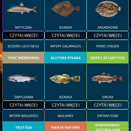
MITYCZNA
RZADKA
ZAGADKOWA
CZYTAJ WIĘCEJ
CZYTAJ WIĘCEJ
CZYTAJ WIĘCEJ
JEZIORO LOCH NESS
WYSPY GALAPAGOS
FIORD LYNGEN
TROĆ WĘDROWNA
ALUTERA PISANA
DORSZ ATLANTYCKI
ZWYCZAJNA
RZADKA
EPICKA
CZYTAJ WIĘCEJ
CZYTAJ WIĘCEJ
CZYTAJ WIĘCEJ
WYSPA WOLNOŚCI
WULKANY
ZATOKA OGNI
DYWANOWIEC
TAUTOGA
MANTA RAFOWA
AUSTRALIJSKI