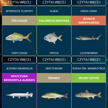
CZYTAJ WIĘCEJ
CZYTAJ WIĘCEJ
CZYTAJ WIĘCEJ
WYBRZEŻE FLORYDY
DUBAJ
HAIDA GWAII
JESIOTR
ŻÓŁTOGON
PALOMETA INDYJSKA
AMERYKAŃSKI
ZWYCZAJNA
EPICKA
LEGENDARNA
CZYTAJ WIĘCEJ
CZYTAJ WIĘCEJ
CZYTAJ WIĘCEJ
JEZIORO NIKARAGUA
AMSTERDAM
RZEKA ŚW. WAWRZYŃCA
NISZCZUKA
ŚWINKA
MŁODY ŁOSOŚ
KROKODYLA ALBINOS