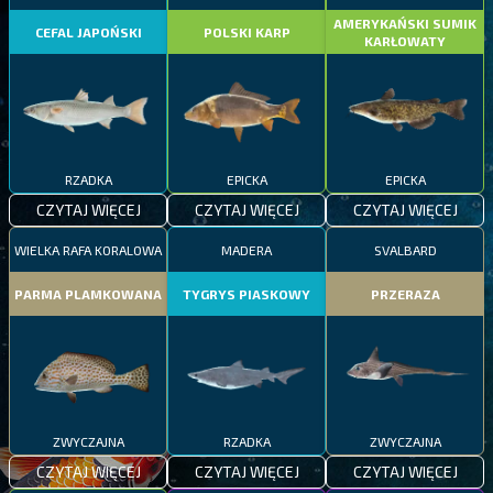
AMERYKAŃSKI SUMIK
CEFAL JAPOŃSKI
POLSKI KARP
KARŁOWATY
RZADKA
EPICKA
EPICKA
CZYTAJ WIĘCEJ
CZYTAJ WIĘCEJ
CZYTAJ WIĘCEJ
WIELKA RAFA KORALOWA
MADERA
SVALBARD
PARMA PLAMKOWANA
TYGRYS PIASKOWY
PRZERAZA
ZWYCZAJNA
RZADKA
ZWYCZAJNA
CZYTAJ WIĘCEJ
CZYTAJ WIĘCEJ
CZYTAJ WIĘCEJ