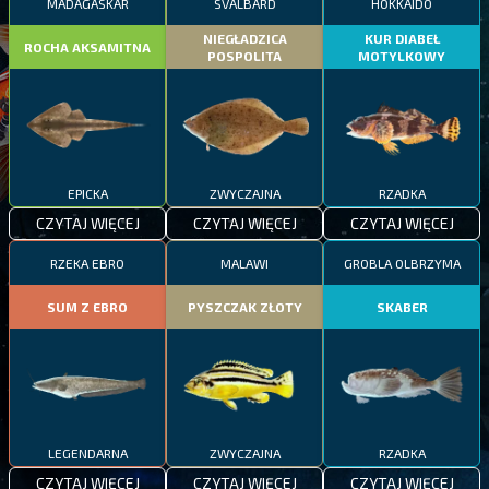
MADAGASKAR
SVALBARD
HOKKAIDO
NIEGŁADZICA
KUR DIABEŁ
ROCHA AKSAMITNA
POSPOLITA
MOTYLKOWY
EPICKA
ZWYCZAJNA
RZADKA
CZYTAJ WIĘCEJ
CZYTAJ WIĘCEJ
CZYTAJ WIĘCEJ
RZEKA EBRO
MALAWI
GROBLA OLBRZYMA
SUM Z EBRO
PYSZCZAK ZŁOTY
SKABER
LEGENDARNA
ZWYCZAJNA
RZADKA
CZYTAJ WIĘCEJ
CZYTAJ WIĘCEJ
CZYTAJ WIĘCEJ