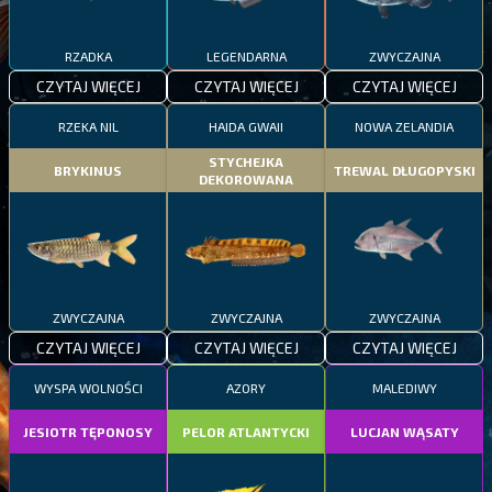
RZADKA
LEGENDARNA
ZWYCZAJNA
CZYTAJ WIĘCEJ
CZYTAJ WIĘCEJ
CZYTAJ WIĘCEJ
RZEKA NIL
HAIDA GWAII
NOWA ZELANDIA
STYCHEJKA
BRYKINUS
TREWAL DŁUGOPYSKI
DEKOROWANA
ZWYCZAJNA
ZWYCZAJNA
ZWYCZAJNA
CZYTAJ WIĘCEJ
CZYTAJ WIĘCEJ
CZYTAJ WIĘCEJ
WYSPA WOLNOŚCI
AZORY
MALEDIWY
JESIOTR TĘPONOSY
PELOR ATLANTYCKI
LUCJAN WĄSATY