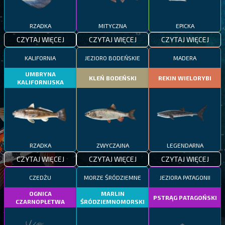
RZADKA
MITYCZNA
EPICKA
CZYTAJ WIĘCEJ
CZYTAJ WIĘCEJ
CZYTAJ WIĘCEJ
KALIFORNIA
JEZIORO BODEŃSKIE
MADERA
UMBRYNA
KLEŃ BODEŃSKI
REKIN WIELORYBI
KALIFORNIJSKA
RZADKA
ZWYCZAJNA
LEGENDARNA
CZYTAJ WIĘCEJ
CZYTAJ WIĘCEJ
CZYTAJ WIĘCEJ
CZEDŻU
MORZE ŚRÓDZIEMNE
JEZIORA PATAGONII
OGNICA
MARLIN
PSTRĄG PATAGOŃSKI
CZARNOPŁETWA
ŚRÓDZIEMNOMORSKI