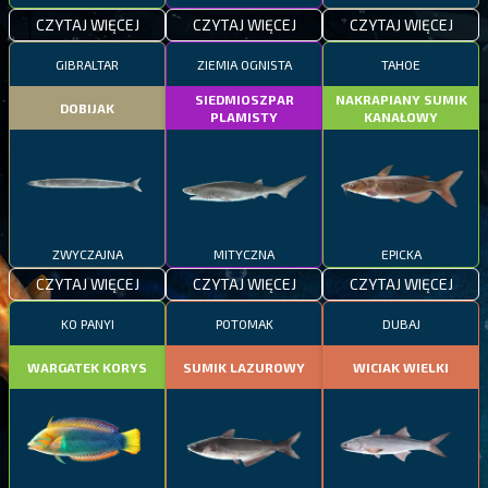
CZYTAJ WIĘCEJ
CZYTAJ WIĘCEJ
CZYTAJ WIĘCEJ
GIBRALTAR
ZIEMIA OGNISTA
TAHOE
SIEDMIOSZPAR
NAKRAPIANY SUMIK
DOBIJAK
PLAMISTY
KANAŁOWY
ZWYCZAJNA
MITYCZNA
EPICKA
CZYTAJ WIĘCEJ
CZYTAJ WIĘCEJ
CZYTAJ WIĘCEJ
KO PANYI
POTOMAK
DUBAJ
WARGATEK KORYS
SUMIK LAZUROWY
WICIAK WIELKI