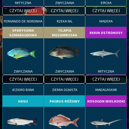
MITYCZNA
ZWYCZAJNA
EPICKA
CZYTAJ WIĘCEJ
CZYTAJ WIĘCEJ
CZYTAJ WIĘCEJ
FERNANDO DE NORONHA
RZEKA NIL
MADERA
SPARYSOMA
TILAPIA
REKIN OSTRONOSY
SZMARAGDOWA
MOZAMBIJSKA
ZWYCZAJNA
ZWYCZAJNA
MITYCZNA
CZYTAJ WIĘCEJ
CZYTAJ WIĘCEJ
CZYTAJ WIĘCEJ
JEZIORO BIWA
ZIEMIA OGNISTA
MADAGASKAR
HASU
PAGRUS RÓŻOWY
KOSOGON WIELKOOKI