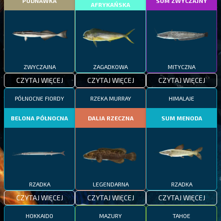
PODNAWKA
SUM ZWYCZAJNY
AFRYKAŃSKA
ZWYCZAJNA
ZAGADKOWA
MITYCZNA
CZYTAJ WIĘCEJ
CZYTAJ WIĘCEJ
CZYTAJ WIĘCEJ
PÓŁNOCNE FIORDY
RZEKA MURRAY
HIMALAJE
BELONA PÓŁNOCNA
DALIA RZECZNA
SUM MENODA
RZADKA
LEGENDARNA
RZADKA
CZYTAJ WIĘCEJ
CZYTAJ WIĘCEJ
CZYTAJ WIĘCEJ
HOKKAIDO
MAZURY
TAHOE