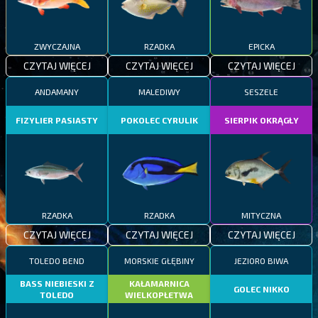
ZWYCZAJNA
RZADKA
EPICKA
CZYTAJ WIĘCEJ
CZYTAJ WIĘCEJ
CZYTAJ WIĘCEJ
ANDAMANY
MALEDIWY
SESZELE
FIZYLIER PASIASTY
POKOLEC CYRULIK
SIERPIK OKRĄGŁY
RZADKA
RZADKA
MITYCZNA
CZYTAJ WIĘCEJ
CZYTAJ WIĘCEJ
CZYTAJ WIĘCEJ
TOLEDO BEND
MORSKIE GŁĘBINY
JEZIORO BIWA
BASS NIEBIESKI Z
KAŁAMARNICA
GOLEC NIKKO
TOLEDO
WIELKOPŁETWA