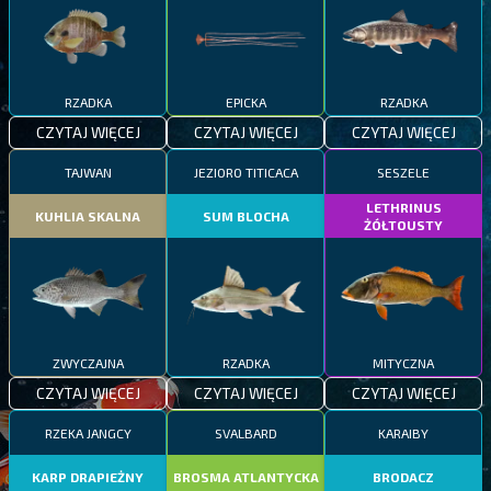
RZADKA
EPICKA
RZADKA
CZYTAJ WIĘCEJ
CZYTAJ WIĘCEJ
CZYTAJ WIĘCEJ
TAJWAN
JEZIORO TITICACA
SESZELE
LETHRINUS
KUHLIA SKALNA
SUM BLOCHA
ŻÓŁTOUSTY
ZWYCZAJNA
RZADKA
MITYCZNA
CZYTAJ WIĘCEJ
CZYTAJ WIĘCEJ
CZYTAJ WIĘCEJ
RZEKA JANGCY
SVALBARD
KARAIBY
KARP DRAPIEŻNY
BROSMA ATLANTYCKA
BRODACZ