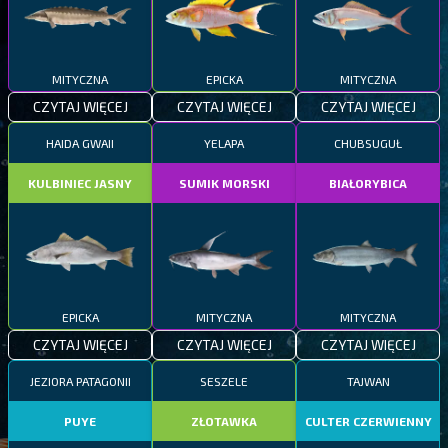
MITYCZNA
EPICKA
MITYCZNA
CZYTAJ WIĘCEJ
CZYTAJ WIĘCEJ
CZYTAJ WIĘCEJ
HAIDA GWAII
YELAPA
CHUBSUGUŁ
KULBINIEC JASNY
SUMIK MORSKI
BIAŁORYBICA
EPICKA
MITYCZNA
MITYCZNA
CZYTAJ WIĘCEJ
CZYTAJ WIĘCEJ
CZYTAJ WIĘCEJ
JEZIORA PATAGONII
SESZELE
TAJWAN
PUYE
ZŁOTAWKA
CULTER CZERWIENNY