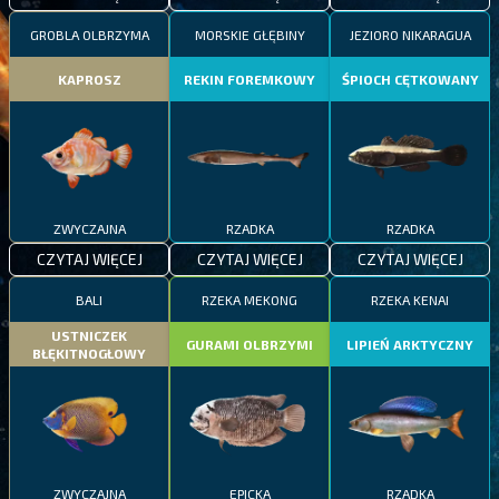
GROBLA OLBRZYMA
MORSKIE GŁĘBINY
JEZIORO NIKARAGUA
KAPROSZ
REKIN FOREMKOWY
ŚPIOCH CĘTKOWANY
ZWYCZAJNA
RZADKA
RZADKA
CZYTAJ WIĘCEJ
CZYTAJ WIĘCEJ
CZYTAJ WIĘCEJ
BALI
RZEKA MEKONG
RZEKA KENAI
USTNICZEK
GURAMI OLBRZYMI
LIPIEŃ ARKTYCZNY
BŁĘKITNOGŁOWY
ZWYCZAJNA
EPICKA
RZADKA