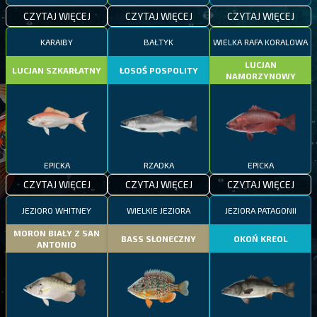
CZYTAJ WIĘCEJ
CZYTAJ WIĘCEJ
CZYTAJ WIĘCEJ
KARAIBY
BAŁTYK
WIELKA RAFA KORALOWA
LUCJAN
LUCJAN SZKARŁATNY
ŁOSOŚ POSPOLITY
NAMORZYNOWY
EPICKA
RZADKA
EPICKA
CZYTAJ WIĘCEJ
CZYTAJ WIĘCEJ
CZYTAJ WIĘCEJ
JEZIORO WHITNEY
WIELKIE JEZIORA
JEZIORA PATAGONII
MORON BIAŁY Z SAN
BASS SŁONECZNY
OKOŃ KREOL
ANTONIO