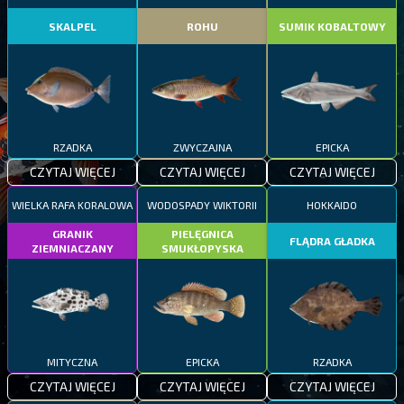
SKALPEL
ROHU
SUMIK KOBALTOWY
RZADKA
ZWYCZAJNA
EPICKA
CZYTAJ WIĘCEJ
CZYTAJ WIĘCEJ
CZYTAJ WIĘCEJ
WIELKA RAFA KORALOWA
WODOSPADY WIKTORII
HOKKAIDO
GRANIK
PIELĘGNICA
FLĄDRA GŁADKA
ZIEMNIACZANY
SMUKŁOPYSKA
MITYCZNA
EPICKA
RZADKA
CZYTAJ WIĘCEJ
CZYTAJ WIĘCEJ
CZYTAJ WIĘCEJ