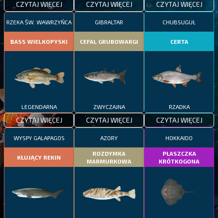
CZYTAJ WIĘCEJ
CZYTAJ WIĘCEJ
CZYTAJ WIĘCEJ
RZEKA ŚW. WAWRZYŃCA
GIBRALTAR
CHUBSUGUŁ
BASS WIELKOPYSKI
CEFAL GRUBOWARGI
CERTA
LEGENDARNA
ZWYCZAJNA
RZADKA
CZYTAJ WIĘCEJ
CZYTAJ WIĘCEJ
CZYTAJ WIĘCEJ
WYSPY GALAPAGOS
AZORY
HOKKAIDO
ROZDYMKA
PŁASZCZKA
KŁUJĄCY REKIN
MARMURKOWA
KRÓTKOGONA