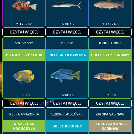
MITYCZNA
RZADKA
MITYCZNA
CZYTAJ WIĘCEJ
CZYTAJ WIĘCEJ
CZYTAJ WIĘCEJ
ANDAMANY
MALAWI
JEZIORO BIWA
USTNICZEK ŻÓŁTOOKI
PIELĘGNICA PAPUZIA
GOLEC SZCZELINOWY
EPICKA
RZADKA
EPICKA
CZYTAJ WIĘCEJ
CZYTAJ WIĘCEJ
CZYTAJ WIĘCEJ
RZEKA AMAZONKA
JEZIORO BODEŃSKIE
ZATOKA SAGINAW
NISZCZUKA
CZUKUCZAN ANA Z
GOLEC JEZIORNY
KROKODYLA
SAGINAW