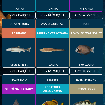
RZADKA
RZADKA
MITYCZNA
CZYTAJ WIĘCEJ
CZYTAJ WIĘCEJ
CZYTAJ WIĘCEJ
RZEKA MEKONG
WYSPA WOLNOŚCI
BALI
PA KUANE
MURENA CĘTKOWANA
POKOLEC CZARNOLICY
LEGENDARNA
RZADKA
ZWYCZAJNA
CZYTAJ WIĘCEJ
CZYTAJ WIĘCEJ
CZYTAJ WIĘCEJ
MAURETANIA
SESZELE
RZEKA MEKONG
ROGATNICA
ORLEŃ NAKRAPIANY
STRZELCZYK
ZIELONKAWA