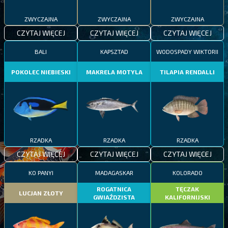
ZWYCZAJNA
ZWYCZAJNA
ZWYCZAJNA
CZYTAJ WIĘCEJ
CZYTAJ WIĘCEJ
CZYTAJ WIĘCEJ
BALI
KAPSZTAD
WODOSPADY WIKTORII
POKOLEC NIEBIESKI
MAKRELA MOTYLA
TILAPIA RENDALLI
RZADKA
RZADKA
RZADKA
CZYTAJ WIĘCEJ
CZYTAJ WIĘCEJ
CZYTAJ WIĘCEJ
KO PANYI
MADAGASKAR
KOLORADO
ROGATNICA
TĘCZAK
LUCJAN ZŁOTY
GWIAŹDZISTA
KALIFORNIJSKI