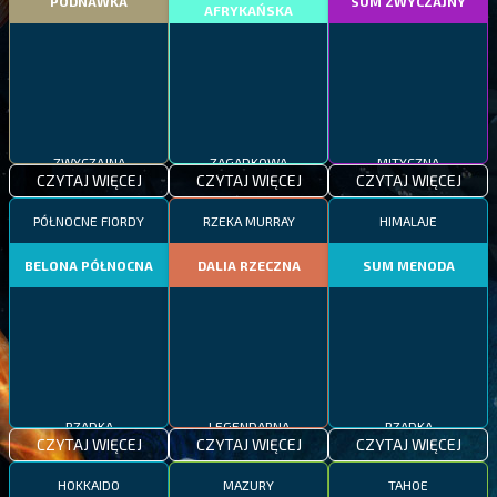
PODNAWKA
SUM ZWYCZAJNY
AFRYKAŃSKA
ZWYCZAJNA
ZAGADKOWA
MITYCZNA
CZYTAJ WIĘCEJ
CZYTAJ WIĘCEJ
CZYTAJ WIĘCEJ
PÓŁNOCNE FIORDY
RZEKA MURRAY
HIMALAJE
BELONA PÓŁNOCNA
DALIA RZECZNA
SUM MENODA
RZADKA
LEGENDARNA
RZADKA
CZYTAJ WIĘCEJ
CZYTAJ WIĘCEJ
CZYTAJ WIĘCEJ
HOKKAIDO
MAZURY
TAHOE