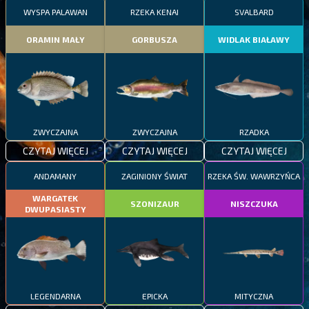
WYSPA PALAWAN
RZEKA KENAI
SVALBARD
ORAMIN MAŁY
GORBUSZA
WIDLAK BIAŁAWY
ZWYCZAJNA
ZWYCZAJNA
RZADKA
CZYTAJ WIĘCEJ
CZYTAJ WIĘCEJ
CZYTAJ WIĘCEJ
ANDAMANY
ZAGINIONY ŚWIAT
RZEKA ŚW. WAWRZYŃCA
WARGATEK
SZONIZAUR
NISZCZUKA
DWUPASIASTY
LEGENDARNA
EPICKA
MITYCZNA