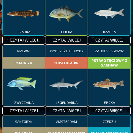
RZADKA
EPICKA
RZADKA
CZYTAJ WIĘCEJ
CZYTAJ WIĘCEJ
CZYTAJ WIĘCEJ
MALAWI
WYBRZEŻE FLORYDY
ZATOKA SAGINAW
PSTRĄG TĘCZOWY Z
MGONG'U
ŁOPATOGŁÓW
SAGINAW
ZWYCZAJNA
LEGENDARNA
EPICKA
CZYTAJ WIĘCEJ
CZYTAJ WIĘCEJ
CZYTAJ WIĘCEJ
SANTORYN
AMSTERDAM
CZEDŻU