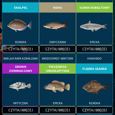
SKALPEL
ROHU
SUMIK KOBALTOWY
RZADKA
ZWYCZAJNA
EPICKA
CZYTAJ WIĘCEJ
CZYTAJ WIĘCEJ
CZYTAJ WIĘCEJ
WIELKA RAFA KORALOWA
WODOSPADY WIKTORII
HOKKAIDO
GRANIK
PIELĘGNICA
FLĄDRA GŁADKA
ZIEMNIACZANY
SMUKŁOPYSKA
MITYCZNA
EPICKA
RZADKA
CZYTAJ WIĘCEJ
CZYTAJ WIĘCEJ
CZYTAJ WIĘCEJ