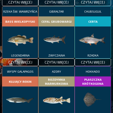
CZYTAJ WIĘCEJ
CZYTAJ WIĘCEJ
CZYTAJ WIĘCEJ
RZEKA ŚW. WAWRZYŃCA
GIBRALTAR
CHUBSUGUŁ
BASS WIELKOPYSKI
CEFAL GRUBOWARGI
CERTA
LEGENDARNA
ZWYCZAJNA
RZADKA
CZYTAJ WIĘCEJ
CZYTAJ WIĘCEJ
CZYTAJ WIĘCEJ
WYSPY GALAPAGOS
AZORY
HOKKAIDO
ROZDYMKA
PŁASZCZKA
KŁUJĄCY REKIN
MARMURKOWA
KRÓTKOGONA