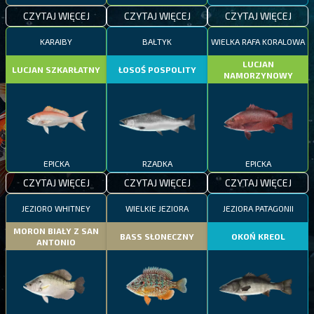
CZYTAJ WIĘCEJ
CZYTAJ WIĘCEJ
CZYTAJ WIĘCEJ
KARAIBY
BAŁTYK
WIELKA RAFA KORALOWA
LUCJAN
LUCJAN SZKARŁATNY
ŁOSOŚ POSPOLITY
NAMORZYNOWY
EPICKA
RZADKA
EPICKA
CZYTAJ WIĘCEJ
CZYTAJ WIĘCEJ
CZYTAJ WIĘCEJ
JEZIORO WHITNEY
WIELKIE JEZIORA
JEZIORA PATAGONII
MORON BIAŁY Z SAN
BASS SŁONECZNY
OKOŃ KREOL
ANTONIO