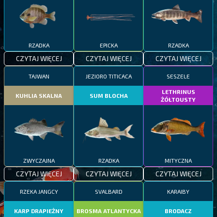
RZADKA
EPICKA
RZADKA
CZYTAJ WIĘCEJ
CZYTAJ WIĘCEJ
CZYTAJ WIĘCEJ
TAJWAN
JEZIORO TITICACA
SESZELE
LETHRINUS
KUHLIA SKALNA
SUM BLOCHA
ŻÓŁTOUSTY
ZWYCZAJNA
RZADKA
MITYCZNA
CZYTAJ WIĘCEJ
CZYTAJ WIĘCEJ
CZYTAJ WIĘCEJ
RZEKA JANGCY
SVALBARD
KARAIBY
KARP DRAPIEŻNY
BROSMA ATLANTYCKA
BRODACZ