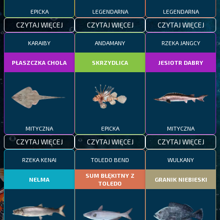
EPICKA
LEGENDARNA
LEGENDARNA
CZYTAJ WIĘCEJ
CZYTAJ WIĘCEJ
CZYTAJ WIĘCEJ
KARAIBY
ANDAMANY
RZEKA JANGCY
PŁASZCZKA CHOLA
SKRZYDLICA
JESIOTR DABRY
MITYCZNA
EPICKA
MITYCZNA
CZYTAJ WIĘCEJ
CZYTAJ WIĘCEJ
CZYTAJ WIĘCEJ
RZEKA KENAI
TOLEDO BEND
WULKANY
SUM BŁĘKITNY Z
NELMA
GRANIK NIEBIESKI
TOLEDO