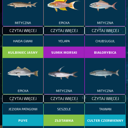
MITYCZNA
EPICKA
MITYCZNA
CZYTAJ WIĘCEJ
CZYTAJ WIĘCEJ
CZYTAJ WIĘCEJ
HAIDA GWAII
YELAPA
CHUBSUGUŁ
KULBINIEC JASNY
SUMIK MORSKI
BIAŁORYBICA
EPICKA
MITYCZNA
MITYCZNA
CZYTAJ WIĘCEJ
CZYTAJ WIĘCEJ
CZYTAJ WIĘCEJ
JEZIORA PATAGONII
SESZELE
TAJWAN
PUYE
ZŁOTAWKA
CULTER CZERWIENNY