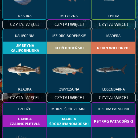
RZADKA
MITYCZNA
EPICKA
CZYTAJ WIĘCEJ
CZYTAJ WIĘCEJ
CZYTAJ WIĘCEJ
KALIFORNIA
JEZIORO BODEŃSKIE
MADERA
UMBRYNA
KLEŃ BODEŃSKI
REKIN WIELORYBI
KALIFORNIJSKA
RZADKA
ZWYCZAJNA
LEGENDARNA
CZYTAJ WIĘCEJ
CZYTAJ WIĘCEJ
CZYTAJ WIĘCEJ
CZEDŻU
MORZE ŚRÓDZIEMNE
JEZIORA PATAGONII
OGNICA
MARLIN
PSTRĄG PATAGOŃSKI
CZARNOPŁETWA
ŚRÓDZIEMNOMORSKI