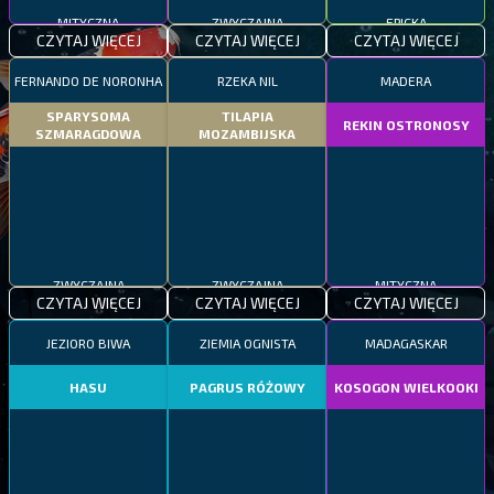
MITYCZNA
ZWYCZAJNA
EPICKA
CZYTAJ WIĘCEJ
CZYTAJ WIĘCEJ
CZYTAJ WIĘCEJ
FERNANDO DE NORONHA
RZEKA NIL
MADERA
SPARYSOMA
TILAPIA
REKIN OSTRONOSY
SZMARAGDOWA
MOZAMBIJSKA
ZWYCZAJNA
ZWYCZAJNA
MITYCZNA
CZYTAJ WIĘCEJ
CZYTAJ WIĘCEJ
CZYTAJ WIĘCEJ
JEZIORO BIWA
ZIEMIA OGNISTA
MADAGASKAR
HASU
PAGRUS RÓŻOWY
KOSOGON WIELKOOKI