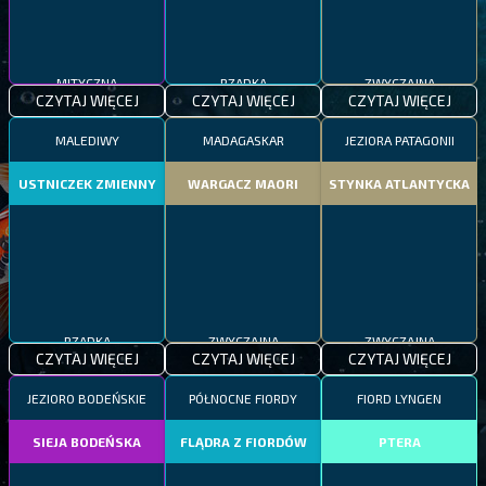
MITYCZNA
RZADKA
ZWYCZAJNA
CZYTAJ WIĘCEJ
CZYTAJ WIĘCEJ
CZYTAJ WIĘCEJ
MALEDIWY
MADAGASKAR
JEZIORA PATAGONII
USTNICZEK ZMIENNY
WARGACZ MAORI
STYNKA ATLANTYCKA
RZADKA
ZWYCZAJNA
ZWYCZAJNA
CZYTAJ WIĘCEJ
CZYTAJ WIĘCEJ
CZYTAJ WIĘCEJ
JEZIORO BODEŃSKIE
PÓŁNOCNE FIORDY
FIORD LYNGEN
SIEJA BODEŃSKA
FLĄDRA Z FIORDÓW
PTERA