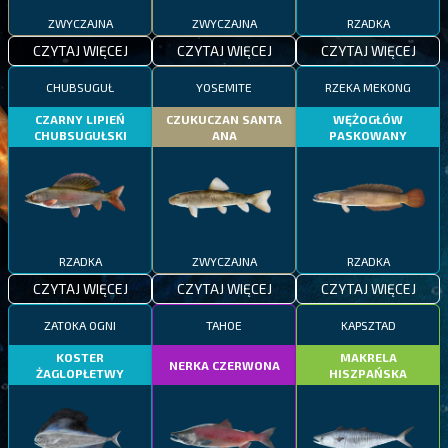
ZWYCZAJNA
ZWYCZAJNA
RZADKA
CZYTAJ WIĘCEJ
CZYTAJ WIĘCEJ
CZYTAJ WIĘCEJ
CHUBSUGUŁ
YOSEMITE
RZEKA MEKONG
CZARNY LIPIEŃ
CZUKUCZAN SANTA
WĘŻOGŁÓW
CHUBSUGUŁSKI
ANA
PASKOWANY
RZADKA
ZWYCZAJNA
RZADKA
CZYTAJ WIĘCEJ
CZYTAJ WIĘCEJ
CZYTAJ WIĘCEJ
ZATOKA OGNI
TAHOE
KAPSZTAD
KOSTER
MAKRELA
NERKA CZERWONA
ŻAGLOPŁETWY
HISZPAŃSKA