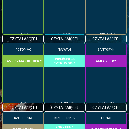
EPICKA
RZADKA
ZWYCZAJNA
CZYTAJ WIĘCEJ
CZYTAJ WIĘCEJ
CZYTAJ WIĘCEJ
POTOMAK
TAJWAN
SANTORYN
PIELĘGNICA
BASS SZMARAGDOWY
AMIA Z FIRY
CYTRUSOWA
EPICKA
ZAGADKOWA
MITYCZNA
CZYTAJ WIĘCEJ
CZYTAJ WIĘCEJ
CZYTAJ WIĘCEJ
KALIFORNIA
MAURETANIA
DUNAJ
KORYFENA