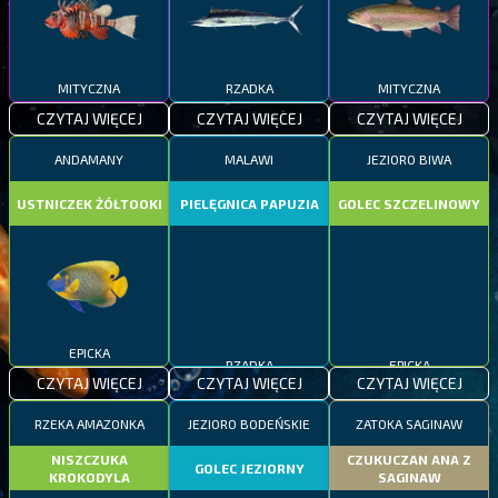
MITYCZNA
RZADKA
MITYCZNA
CZYTAJ WIĘCEJ
CZYTAJ WIĘCEJ
CZYTAJ WIĘCEJ
ANDAMANY
MALAWI
JEZIORO BIWA
USTNICZEK ŻÓŁTOOKI
PIELĘGNICA PAPUZIA
GOLEC SZCZELINOWY
EPICKA
RZADKA
EPICKA
CZYTAJ WIĘCEJ
CZYTAJ WIĘCEJ
CZYTAJ WIĘCEJ
RZEKA AMAZONKA
JEZIORO BODEŃSKIE
ZATOKA SAGINAW
NISZCZUKA
CZUKUCZAN ANA Z
GOLEC JEZIORNY
KROKODYLA
SAGINAW