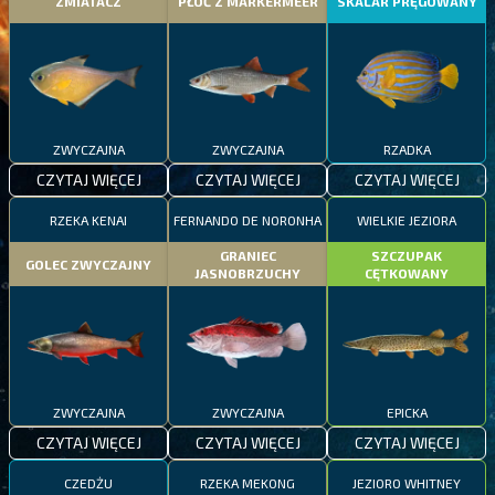
ZMIATACZ
PŁOĆ Z MARKERMEER
SKALAR PRĘGOWANY
ZWYCZAJNA
ZWYCZAJNA
RZADKA
CZYTAJ WIĘCEJ
CZYTAJ WIĘCEJ
CZYTAJ WIĘCEJ
RZEKA KENAI
FERNANDO DE NORONHA
WIELKIE JEZIORA
GRANIEC
SZCZUPAK
GOLEC ZWYCZAJNY
JASNOBRZUCHY
CĘTKOWANY
ZWYCZAJNA
ZWYCZAJNA
EPICKA
CZYTAJ WIĘCEJ
CZYTAJ WIĘCEJ
CZYTAJ WIĘCEJ
CZEDŻU
RZEKA MEKONG
JEZIORO WHITNEY