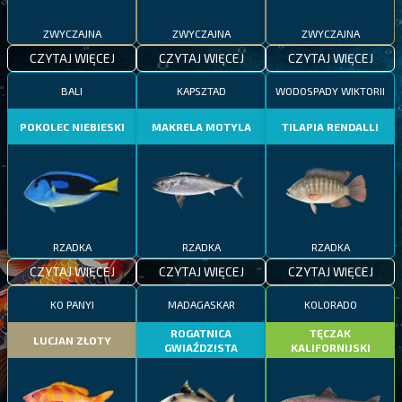
ZWYCZAJNA
ZWYCZAJNA
ZWYCZAJNA
CZYTAJ WIĘCEJ
CZYTAJ WIĘCEJ
CZYTAJ WIĘCEJ
BALI
KAPSZTAD
WODOSPADY WIKTORII
POKOLEC NIEBIESKI
MAKRELA MOTYLA
TILAPIA RENDALLI
RZADKA
RZADKA
RZADKA
CZYTAJ WIĘCEJ
CZYTAJ WIĘCEJ
CZYTAJ WIĘCEJ
KO PANYI
MADAGASKAR
KOLORADO
ROGATNICA
TĘCZAK
LUCJAN ZŁOTY
GWIAŹDZISTA
KALIFORNIJSKI