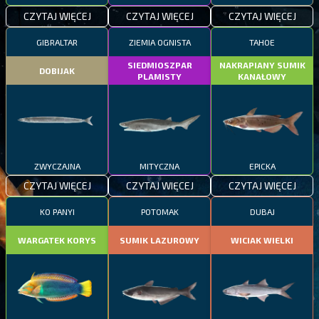
CZYTAJ WIĘCEJ
CZYTAJ WIĘCEJ
CZYTAJ WIĘCEJ
GIBRALTAR
ZIEMIA OGNISTA
TAHOE
SIEDMIOSZPAR
NAKRAPIANY SUMIK
DOBIJAK
PLAMISTY
KANAŁOWY
ZWYCZAJNA
MITYCZNA
EPICKA
CZYTAJ WIĘCEJ
CZYTAJ WIĘCEJ
CZYTAJ WIĘCEJ
KO PANYI
POTOMAK
DUBAJ
WARGATEK KORYS
SUMIK LAZUROWY
WICIAK WIELKI