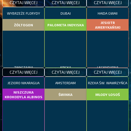
CZYTAJ WIĘCEJ
CZYTAJ WIĘCEJ
CZYTAJ WIĘCEJ
WYBRZEŻE FLORYDY
DUBAJ
HAIDA GWAII
JESIOTR
ŻÓŁTOGON
PALOMETA INDYJSKA
AMERYKAŃSKI
ZWYCZAJNA
EPICKA
LEGENDARNA
CZYTAJ WIĘCEJ
CZYTAJ WIĘCEJ
CZYTAJ WIĘCEJ
JEZIORO NIKARAGUA
AMSTERDAM
RZEKA ŚW. WAWRZYŃCA
NISZCZUKA
ŚWINKA
MŁODY ŁOSOŚ
KROKODYLA ALBINOS