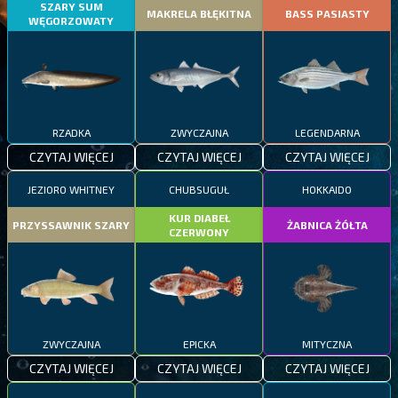
SZARY SUM
MAKRELA BŁĘKITNA
BASS PASIASTY
WĘGORZOWATY
RZADKA
ZWYCZAJNA
LEGENDARNA
CZYTAJ WIĘCEJ
CZYTAJ WIĘCEJ
CZYTAJ WIĘCEJ
JEZIORO WHITNEY
CHUBSUGUŁ
HOKKAIDO
KUR DIABEŁ
PRZYSSAWNIK SZARY
ŻABNICA ŻÓŁTA
CZERWONY
ZWYCZAJNA
EPICKA
MITYCZNA
CZYTAJ WIĘCEJ
CZYTAJ WIĘCEJ
CZYTAJ WIĘCEJ