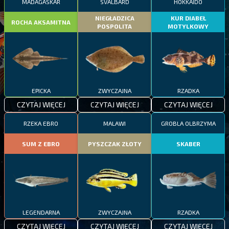
MADAGASKAR
SVALBARD
HOKKAIDO
NIEGŁADZICA
KUR DIABEŁ
ROCHA AKSAMITNA
POSPOLITA
MOTYLKOWY
EPICKA
ZWYCZAJNA
RZADKA
CZYTAJ WIĘCEJ
CZYTAJ WIĘCEJ
CZYTAJ WIĘCEJ
RZEKA EBRO
MALAWI
GROBLA OLBRZYMA
SUM Z EBRO
PYSZCZAK ZŁOTY
SKABER
LEGENDARNA
ZWYCZAJNA
RZADKA
CZYTAJ WIĘCEJ
CZYTAJ WIĘCEJ
CZYTAJ WIĘCEJ