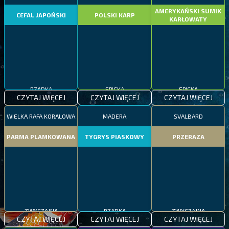
AMERYKAŃSKI SUMIK
CEFAL JAPOŃSKI
POLSKI KARP
KARŁOWATY
RZADKA
EPICKA
EPICKA
CZYTAJ WIĘCEJ
CZYTAJ WIĘCEJ
CZYTAJ WIĘCEJ
WIELKA RAFA KORALOWA
MADERA
SVALBARD
PARMA PLAMKOWANA
TYGRYS PIASKOWY
PRZERAZA
ZWYCZAJNA
RZADKA
ZWYCZAJNA
CZYTAJ WIĘCEJ
CZYTAJ WIĘCEJ
CZYTAJ WIĘCEJ