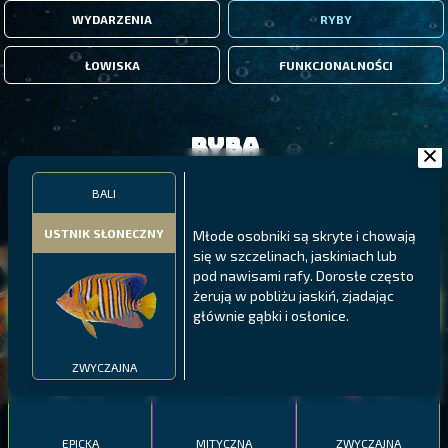
WYDARZENIA
RYBY
ŁOWISKA
FUNKCJONALNOŚCI
Ryba
BALI
FILTRY
USTNIK SŁONECZNY
Młode osobniki są skryte i chowają
się w szczelinach, jaskiniach lub
MALAWI
PÓŁNOCNE FIORDY
WYSPY GALAPAGOS
pod nawisami rafy. Dorosłe często
żerują w pobliżu jaskiń, zjadając
BODIAN
PYSZCZAK ZACHODNI
LING
głównie gąbki i osłonice.
MEKSYKAŃSKI
ZWYCZAJNA
EPICKA
MITYCZNA
ZWYCZAJNA