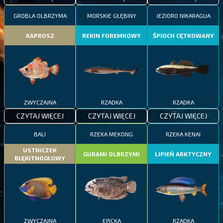
GROBLA OLBRZYMA
MORSKIE GŁĘBINY
JEZIORO NIKARAGUA
KAPROSZ
REKIN FOREMKOWY
ŚPIOCH CĘTKOWANY
ZWYCZAJNA
RZADKA
RZADKA
CZYTAJ WIĘCEJ
CZYTAJ WIĘCEJ
CZYTAJ WIĘCEJ
BALI
RZEKA MEKONG
RZEKA KENAI
USTNICZEK
GURAMI OLBRZYMI
LIPIEŃ ARKTYCZNY
BŁĘKITNOGŁOWY
ZWYCZAJNA
EPICKA
RZADKA