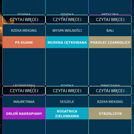
RZADKA
RZADKA
MITYCZNA
CZYTAJ WIĘCEJ
CZYTAJ WIĘCEJ
CZYTAJ WIĘCEJ
RZEKA MEKONG
WYSPA WOLNOŚCI
BALI
PA KUANE
MURENA CĘTKOWANA
POKOLEC CZARNOLICY
LEGENDARNA
RZADKA
ZWYCZAJNA
CZYTAJ WIĘCEJ
CZYTAJ WIĘCEJ
CZYTAJ WIĘCEJ
MAURETANIA
SESZELE
RZEKA MEKONG
ROGATNICA
ORLEŃ NAKRAPIANY
STRZELCZYK
ZIELONKAWA