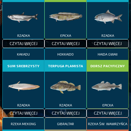
RZADKA
EPICKA
RZADKA
CZYTAJ WIĘCEJ
CZYTAJ WIĘCEJ
CZYTAJ WIĘCEJ
KAKADU
HOKKAIDO
HAIDA GWAII
SUM SREBRZYSTY
TERPUGA PLAMISTA
DORSZ PACYFICZNY
RZADKA
RZADKA
EPICKA
CZYTAJ WIĘCEJ
CZYTAJ WIĘCEJ
CZYTAJ WIĘCEJ
RZEKA MEKONG
GIBRALTAR
RZEKA ŚW. WAWRZYŃCA