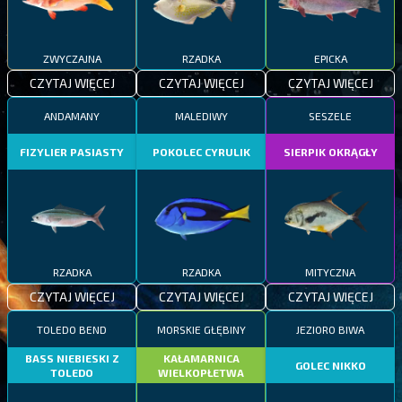
ZWYCZAJNA
RZADKA
EPICKA
CZYTAJ WIĘCEJ
CZYTAJ WIĘCEJ
CZYTAJ WIĘCEJ
ANDAMANY
MALEDIWY
SESZELE
FIZYLIER PASIASTY
POKOLEC CYRULIK
SIERPIK OKRĄGŁY
RZADKA
RZADKA
MITYCZNA
CZYTAJ WIĘCEJ
CZYTAJ WIĘCEJ
CZYTAJ WIĘCEJ
TOLEDO BEND
MORSKIE GŁĘBINY
JEZIORO BIWA
BASS NIEBIESKI Z
KAŁAMARNICA
GOLEC NIKKO
TOLEDO
WIELKOPŁETWA