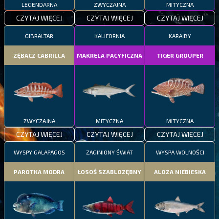
LEGENDARNA
ZWYCZAJNA
MITYCZNA
CZYTAJ WIĘCEJ
CZYTAJ WIĘCEJ
CZYTAJ WIĘCEJ
GIBRALTAR
KALIFORNIA
KARAIBY
ZĘBACZ CABRILLA
MAKRELA PACYFICZNA
TIGER GROUPER
ZWYCZAJNA
MITYCZNA
MITYCZNA
CZYTAJ WIĘCEJ
CZYTAJ WIĘCEJ
CZYTAJ WIĘCEJ
WYSPY GALAPAGOS
ZAGINIONY ŚWIAT
WYSPA WOLNOŚCI
PAROTKA MODRA
ŁOSOŚ SZABLOZĘBNY
ALOZA NIEBIESKA