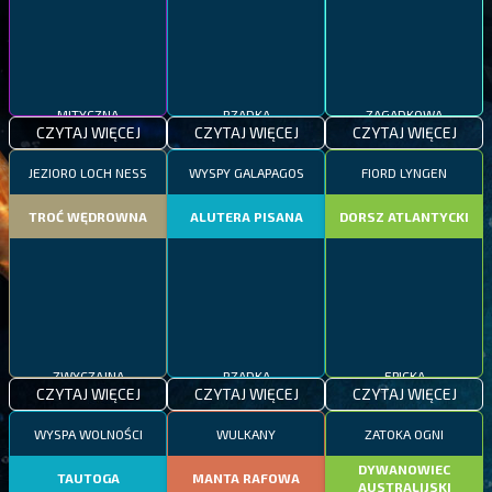
MITYCZNA
RZADKA
ZAGADKOWA
CZYTAJ WIĘCEJ
CZYTAJ WIĘCEJ
CZYTAJ WIĘCEJ
JEZIORO LOCH NESS
WYSPY GALAPAGOS
FIORD LYNGEN
TROĆ WĘDROWNA
ALUTERA PISANA
DORSZ ATLANTYCKI
ZWYCZAJNA
RZADKA
EPICKA
CZYTAJ WIĘCEJ
CZYTAJ WIĘCEJ
CZYTAJ WIĘCEJ
WYSPA WOLNOŚCI
WULKANY
ZATOKA OGNI
DYWANOWIEC
TAUTOGA
MANTA RAFOWA
AUSTRALIJSKI