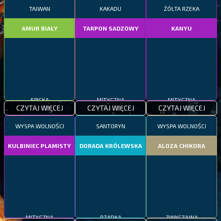
TAJWAN
KAKADU
ŻÓŁTA RZEKA
AMUR BIAŁY
TARPON SADZOWY
KANYU
EPICKA
MITYCZNA
MITYCZNA
CZYTAJ WIĘCEJ
CZYTAJ WIĘCEJ
CZYTAJ WIĘCEJ
WYSPA WOLNOŚCI
SANTORYN
WYSPA WOLNOŚCI
KULBINIEC PLAMISTY
DORADA KRÓLEWSKA
ALOZA CHIKORA
MITYCZNA
RZADKA
ZWYCZAJNA