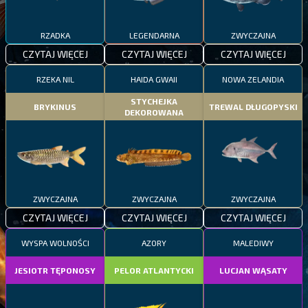
RZADKA
LEGENDARNA
ZWYCZAJNA
CZYTAJ WIĘCEJ
CZYTAJ WIĘCEJ
CZYTAJ WIĘCEJ
RZEKA NIL
HAIDA GWAII
NOWA ZELANDIA
STYCHEJKA
BRYKINUS
TREWAL DŁUGOPYSKI
DEKOROWANA
ZWYCZAJNA
ZWYCZAJNA
ZWYCZAJNA
CZYTAJ WIĘCEJ
CZYTAJ WIĘCEJ
CZYTAJ WIĘCEJ
WYSPA WOLNOŚCI
AZORY
MALEDIWY
JESIOTR TĘPONOSY
PELOR ATLANTYCKI
LUCJAN WĄSATY