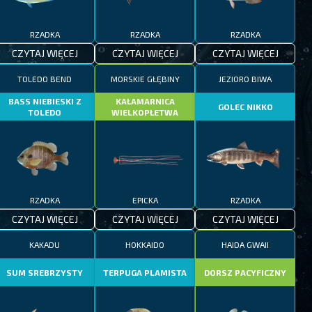
RZADKA
RZADKA
RZADKA
CZYTAJ WIĘCEJ
CZYTAJ WIĘCEJ
CZYTAJ WIĘCEJ
TOLEDO BEND
MORSKIE GŁĘBINY
JEZIORO BIWA
BASS NIEBIESKI Z
KAŁAMARNICA
GOLEC NIKKO
TOLEDO
WIELKOPŁETWA
RZADKA
EPICKA
RZADKA
CZYTAJ WIĘCEJ
CZYTAJ WIĘCEJ
CZYTAJ WIĘCEJ
KAKADU
HOKKAIDO
HAIDA GWAII
SUM SREBRZYSTY
TERPUGA PLAMISTA
DORSZ PACYFICZNY