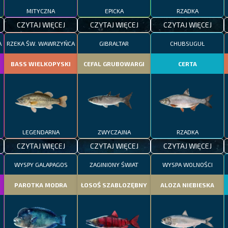
MITYCZNA
EPICKA
RZADKA
CZYTAJ WIĘCEJ
CZYTAJ WIĘCEJ
CZYTAJ WIĘCEJ
A
RZEKA ŚW. WAWRZYŃCA
GIBRALTAR
CHUBSUGUŁ
BASS WIELKOPYSKI
CEFAL GRUBOWARGI
CERTA
LEGENDARNA
ZWYCZAJNA
RZADKA
CZYTAJ WIĘCEJ
CZYTAJ WIĘCEJ
CZYTAJ WIĘCEJ
WYSPY GALAPAGOS
ZAGINIONY ŚWIAT
WYSPA WOLNOŚCI
PAROTKA MODRA
ŁOSOŚ SZABLOZĘBNY
ALOZA NIEBIESKA