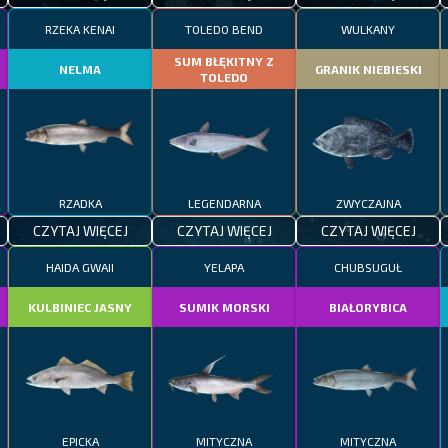
RZEKA KENAI
TOLEDO BEND
WULKANY
SUM BŁĘKITNY Z
NELMA
GRANIK NIEBIESKI
TOLEDO
RZADKA
LEGENDARNA
ZWYCZAJNA
CZYTAJ WIĘCEJ
CZYTAJ WIĘCEJ
CZYTAJ WIĘCEJ
HAIDA GWAII
YELAPA
CHUBSUGUŁ
KULBINIEC JASNY
SUMIK MORSKI
BIAŁORYBICA
EPICKA
MITYCZNA
MITYCZNA