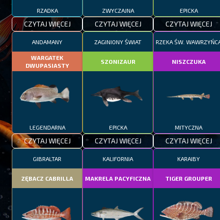
RZADKA
ZWYCZAJNA
EPICKA
CZYTAJ WIĘCEJ
CZYTAJ WIĘCEJ
CZYTAJ WIĘCEJ
ANDAMANY
ZAGINIONY ŚWIAT
RZEKA ŚW. WAWRZYŃC
WARGATEK
SZONIZAUR
NISZCZUKA
DWUPASIASTY
LEGENDARNA
EPICKA
MITYCZNA
CZYTAJ WIĘCEJ
CZYTAJ WIĘCEJ
CZYTAJ WIĘCEJ
GIBRALTAR
KALIFORNIA
KARAIBY
ZĘBACZ CABRILLA
MAKRELA PACYFICZNA
TIGER GROUPER