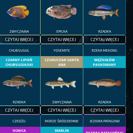
ZWYCZAJNA
EPICKA
RZADKA
CZYTAJ WIĘCEJ
CZYTAJ WIĘCEJ
CZYTAJ WIĘCEJ
CHUBSUGUŁ
YOSEMITE
RZEKA MEKONG
CZARNY LIPIEŃ
CZUKUCZAN SANTA
WĘŻOGŁÓW
CHUBSUGUŁSKI
ANA
PASKOWANY
RZADKA
ZWYCZAJNA
RZADKA
CZYTAJ WIĘCEJ
CZYTAJ WIĘCEJ
CZYTAJ WIĘCEJ
CZEDŻU
MORZE ŚRÓDZIEMNE
JEZIORA PATAGONII
OGNICA
MARLIN
PSTRĄG PATAGOŃSKI