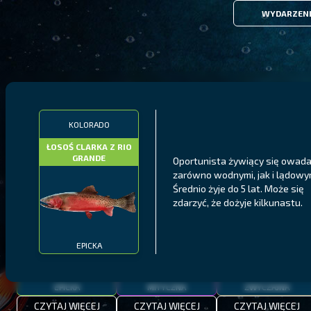
WYDARZEN
FILTRY
KOLORADO
ŁOSOŚ CLARKA Z RIO
GRANDE
Oportunista żywiący się owad
MALAWI
PÓŁNOCNE FIORDY
WYSPY GALAPAGOS
zarówno wodnymi, jak i lądowy
Średnio żyje do 5 lat. Może się
BODIAN
PYSZCZAK ZACHODNI
LING
MEKSYKAŃSKI
zdarzyć, że dożyje kilkunastu.
EPICKA
EPICKA
MITYCZNA
ZWYCZAJNA
CZYTAJ WIĘCEJ
CZYTAJ WIĘCEJ
CZYTAJ WIĘCEJ