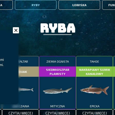
IA
RYBY
ŁOWISKA
FUN
Ryba
ami
GIBRALTAR
ZIEMIA OGNISTA
TAHOE
mi.
SIEDMIOSZPAR
NAKRAPIANY SUMIK
DOBIJAK
PLAMISTY
KANAŁOWY
ZWYCZAJNA
MITYCZNA
EPICKA
CZYTAJ WIĘCEJ
CZYTAJ WIĘCEJ
CZYTAJ WIĘCEJ