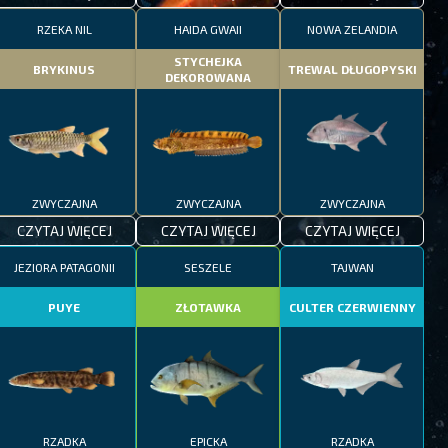
RZEKA NIL
HAIDA GWAII
NOWA ZELANDIA
STYCHEJKA
BRYKINUS
TREWAL DŁUGOPYSKI
DEKOROWANA
ZWYCZAJNA
ZWYCZAJNA
ZWYCZAJNA
CZYTAJ WIĘCEJ
CZYTAJ WIĘCEJ
CZYTAJ WIĘCEJ
JEZIORA PATAGONII
SESZELE
TAJWAN
PUYE
ZŁOTAWKA
CULTER CZERWIENNY
RZADKA
EPICKA
RZADKA