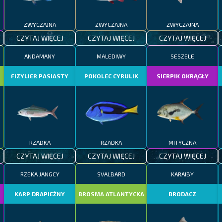
ZWYCZAJNA
ZWYCZAJNA
ZWYCZAJNA
CZYTAJ WIĘCEJ
CZYTAJ WIĘCEJ
CZYTAJ WIĘCEJ
ANDAMANY
MALEDIWY
SESZELE
FIZYLIER PASIASTY
POKOLEC CYRULIK
SIERPIK OKRĄGŁY
RZADKA
RZADKA
MITYCZNA
CZYTAJ WIĘCEJ
CZYTAJ WIĘCEJ
CZYTAJ WIĘCEJ
RZEKA JANGCY
SVALBARD
KARAIBY
KARP DRAPIEŻNY
BROSMA ATLANTYCKA
BRODACZ