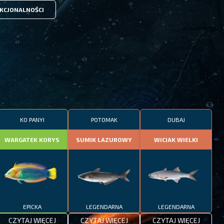
KCJONALNOŚCI
KO PANYI
POTOMAK
DUBAJ
WARGATEK KORYS
SUMIK LAZUROWY
WICIAK WIELKI
EPICKA
LEGENDARNA
LEGENDARNA
CZYTAJ WIĘCEJ
CZYTAJ WIĘCEJ
CZYTAJ WIĘCEJ