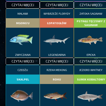
CZYTAJ WIĘCEJ
CZYTAJ WIĘCEJ
CZYTAJ WIĘCEJ
MALAWI
WYBRZEŻE FLORYDY
ZATOKA SAGINAW
PSTRĄG TĘCZOWY Z
MGONG'U
ŁOPATOGŁÓW
SAGINAW
ZWYCZAJNA
LEGENDARNA
EPICKA
CZYTAJ WIĘCEJ
CZYTAJ WIĘCEJ
CZYTAJ WIĘCEJ
CZEDŻU
RZEKA MEKONG
JEZIORO WHITNEY
SKALPEL
ROHU
SUMIK KOBALTOWY