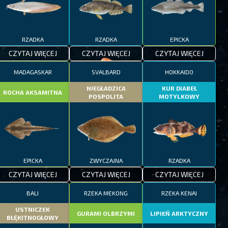
RZADKA
RZADKA
EPICKA
CZYTAJ WIĘCEJ
CZYTAJ WIĘCEJ
CZYTAJ WIĘCEJ
MADAGASKAR
SVALBARD
HOKKAIDO
NIEGŁADZICA
KUR DIABEŁ
ROCHA AKSAMITNA
POSPOLITA
MOTYLKOWY
EPICKA
ZWYCZAJNA
RZADKA
CZYTAJ WIĘCEJ
CZYTAJ WIĘCEJ
CZYTAJ WIĘCEJ
BALI
RZEKA MEKONG
RZEKA KENAI
USTNICZEK
GURAMI OLBRZYMI
LIPIEŃ ARKTYCZNY
BŁĘKITNOGŁOWY