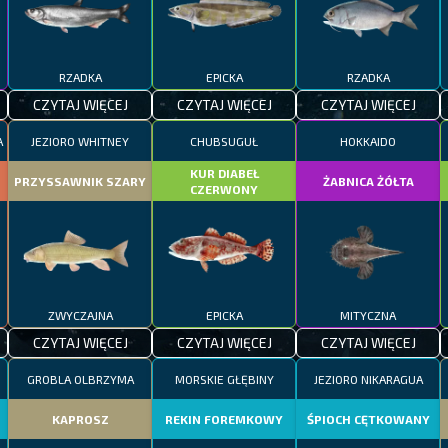
RZADKA
EPICKA
RZADKA
CZYTAJ WIĘCEJ
CZYTAJ WIĘCEJ
CZYTAJ WIĘCEJ
A
JEZIORO WHITNEY
CHUBSUGUŁ
HOKKAIDO
KUR DIABEŁ
PRZYSSAWNIK SZARY
ŻABNICA ŻÓŁTA
CZERWONY
ZWYCZAJNA
EPICKA
MITYCZNA
CZYTAJ WIĘCEJ
CZYTAJ WIĘCEJ
CZYTAJ WIĘCEJ
GROBLA OLBRZYMA
MORSKIE GŁĘBINY
JEZIORO NIKARAGUA
KAPROSZ
REKIN FOREMKOWY
ŚPIOCH CĘTKOWANY