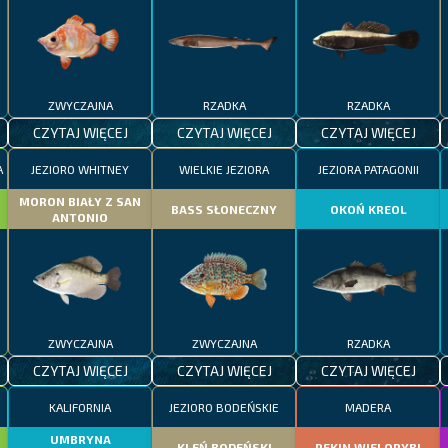
ZWYCZAJNA
RZADKA
RZADKA
CZYTAJ WIĘCEJ
CZYTAJ WIĘCEJ
CZYTAJ WIĘCEJ
A
JEZIORO WHITNEY
WIELKIE JEZIORA
JEZIORA PATAGONII
MORON BIAŁY Z SAN
BASS SŁONECZNY
OKOŃ KREOL
ANTONIO
ZWYCZAJNA
ZWYCZAJNA
RZADKA
CZYTAJ WIĘCEJ
CZYTAJ WIĘCEJ
CZYTAJ WIĘCEJ
KALIFORNIA
JEZIORO BODEŃSKIE
MADERA
UMBRYNA
KLEŃ BODEŃSKI
REKIN WIELORYBI