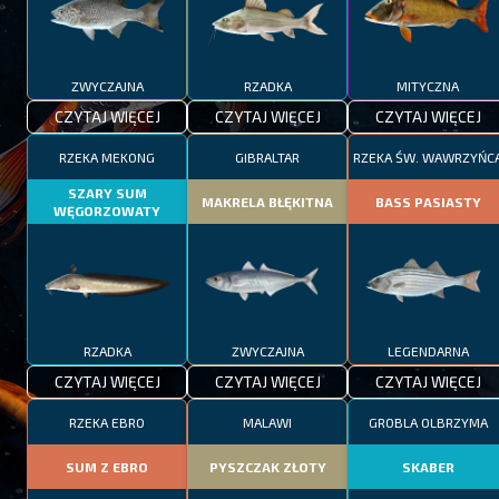
ZWYCZAJNA
RZADKA
MITYCZNA
CZYTAJ WIĘCEJ
CZYTAJ WIĘCEJ
CZYTAJ WIĘCEJ
RZEKA MEKONG
GIBRALTAR
RZEKA ŚW. WAWRZYŃC
SZARY SUM
MAKRELA BŁĘKITNA
BASS PASIASTY
WĘGORZOWATY
RZADKA
ZWYCZAJNA
LEGENDARNA
CZYTAJ WIĘCEJ
CZYTAJ WIĘCEJ
CZYTAJ WIĘCEJ
RZEKA EBRO
MALAWI
GROBLA OLBRZYMA
SUM Z EBRO
PYSZCZAK ZŁOTY
SKABER