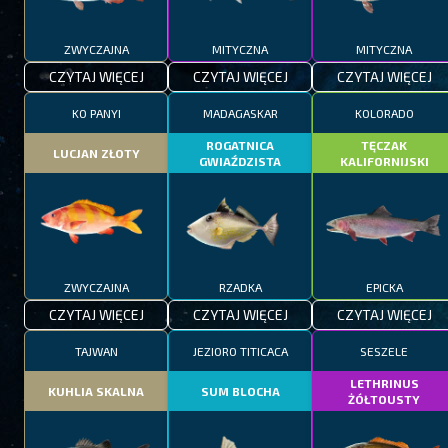
ZWYCZAJNA
MITYCZNA
MITYCZNA
CZYTAJ WIĘCEJ
CZYTAJ WIĘCEJ
CZYTAJ WIĘCEJ
KO PANYI
MADAGASKAR
KOLORADO
ROGATNICA
TĘCZAK
LUCJAN ZŁOTY
GWIAŹDZISTA
KALIFORNIJSKI
ZWYCZAJNA
RZADKA
EPICKA
CZYTAJ WIĘCEJ
CZYTAJ WIĘCEJ
CZYTAJ WIĘCEJ
TAJWAN
JEZIORO TITICACA
SESZELE
LETHRINUS
KUHLIA SKALNA
SUM BLOCHA
ŻÓŁTOUSTY