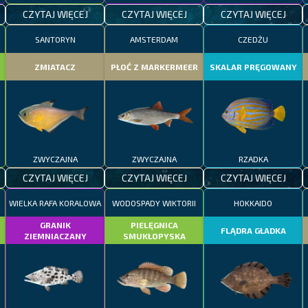
CZYTAJ WIĘCEJ
CZYTAJ WIĘCEJ
CZYTAJ WIĘCEJ
SANTORYN
AMSTERDAM
CZEDŻU
ZMIATACZ
PŁOĆ Z MARKERMEER
SKALAR PRĘGOWANY
ZWYCZAJNA
ZWYCZAJNA
RZADKA
CZYTAJ WIĘCEJ
CZYTAJ WIĘCEJ
CZYTAJ WIĘCEJ
WIELKA RAFA KORALOWA
WODOSPADY WIKTORII
HOKKAIDO
GRANIK
PIELĘGNICA
FLĄDRA GŁADKA
ZIEMNIACZANY
SMUKŁOPYSKA