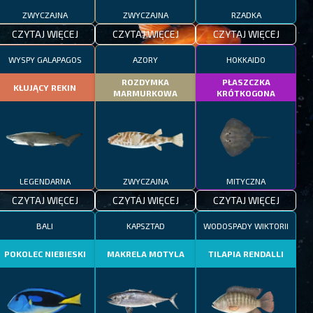
ZWYCZAJNA
ZWYCZAJNA
RZADKA
CZYTAJ WIĘCEJ
CZYTAJ WIĘCEJ
CZYTAJ WIĘCEJ
WYSPY GALAPAGOS
AZORY
HOKKAIDO
ROZDYMKA
PŁASZCZKA
KŁUJĄCY REKIN
MARMURKOWA
KRÓTKOGONA
LEGENDARNA
ZWYCZAJNA
MITYCZNA
CZYTAJ WIĘCEJ
CZYTAJ WIĘCEJ
CZYTAJ WIĘCEJ
BALI
KAPSZTAD
WODOSPADY WIKTORII
POKOLEC NIEBIESKI
MAKRELA MOTYLA
TILAPIA RENDALLI