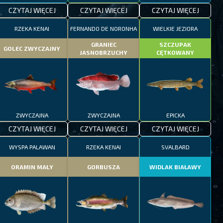
CZYTAJ WIĘCEJ
CZYTAJ WIĘCEJ
CZYTAJ WIĘCEJ
RZEKA KENAI
FERNANDO DE NORONHA
WIELKIE JEZIORA
GRANIEC
SZCZUPAK
GOLEC ZWYCZAJNY
JASNOBRZUCHY
CĘTKOWANY
ZWYCZAJNA
ZWYCZAJNA
EPICKA
CZYTAJ WIĘCEJ
CZYTAJ WIĘCEJ
CZYTAJ WIĘCEJ
WYSPA PALAWAN
RZEKA KENAI
SVALBARD
ORAMIN MAŁY
GORBUSZA
WIDLAK BIAŁAWY