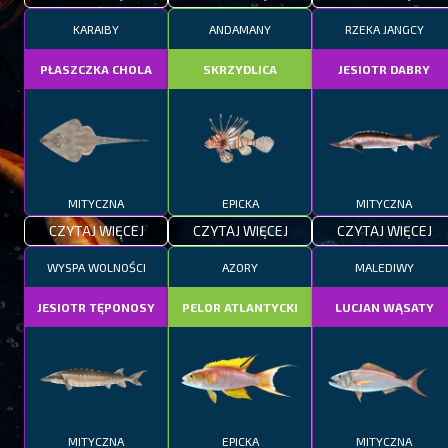
KARAIBY
ANDAMANY
RZEKA JANGCY
PŁASZCZKA CHOLA
SKRZYDLICA
JESIOTR DABRY
MITYCZNA
EPICKA
MITYCZNA
CZYTAJ WIĘCEJ
CZYTAJ WIĘCEJ
CZYTAJ WIĘCEJ
WYSPA WOLNOŚCI
AZORY
MALEDIWY
JESIOTR TĘPONOSY
PELOR ATLANTYCKI
LUCJAN WĄSATY
MITYCZNA
EPICKA
MITYCZNA