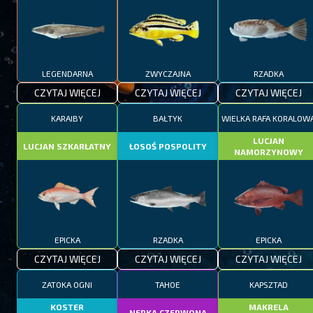
LEGENDARNA
ZWYCZAJNA
RZADKA
CZYTAJ WIĘCEJ
CZYTAJ WIĘCEJ
CZYTAJ WIĘCEJ
KARAIBY
BAŁTYK
WIELKA RAFA KORALOW
LUCJAN
LUCJAN SZKARŁATNY
ŁOSOŚ POSPOLITY
NAMORZYNOWY
EPICKA
RZADKA
EPICKA
CZYTAJ WIĘCEJ
CZYTAJ WIĘCEJ
CZYTAJ WIĘCEJ
ZATOKA OGNI
TAHOE
KAPSZTAD
KOSTER
MAKRELA
NERKA CZERWONA