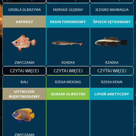
GROBLA OLBRZYMA
MORSKIE GŁĘBINY
JEZIORO NIKARAGUA
KAPROSZ
REKIN FOREMKOWY
ŚPIOCH CĘTKOWANY
ZWYCZAJNA
RZADKA
RZADKA
CZYTAJ WIĘCEJ
CZYTAJ WIĘCEJ
CZYTAJ WIĘCEJ
BALI
RZEKA MEKONG
RZEKA KENAI
USTNICZEK
GURAMI OLBRZYMI
LIPIEŃ ARKTYCZNY
BŁĘKITNOGŁOWY
ZWYCZAJNA
EPICKA
RZADKA