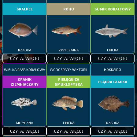
SKALPEL
ROHU
SUMIK KOBALTOWY
RZADKA
ZWYCZAJNA
EPICKA
CZYTAJ WIĘCEJ
CZYTAJ WIĘCEJ
CZYTAJ WIĘCEJ
WIELKA RAFA KORALOWA
WODOSPADY WIKTORII
HOKKAIDO
GRANIK
PIELĘGNICA
FLĄDRA GŁADKA
ZIEMNIACZANY
SMUKŁOPYSKA
MITYCZNA
EPICKA
RZADKA
CZYTAJ WIĘCEJ
CZYTAJ WIĘCEJ
CZYTAJ WIĘCEJ