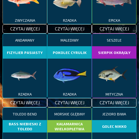
ZWYCZAJNA
RZADKA
EPICKA
CZYTAJ WIĘCEJ
CZYTAJ WIĘCEJ
CZYTAJ WIĘCEJ
ANDAMANY
MALEDIWY
SESZELE
FIZYLIER PASIASTY
POKOLEC CYRULIK
SIERPIK OKRĄGŁY
RZADKA
RZADKA
MITYCZNA
CZYTAJ WIĘCEJ
CZYTAJ WIĘCEJ
CZYTAJ WIĘCEJ
TOLEDO BEND
MORSKIE GŁĘBINY
JEZIORO BIWA
BASS NIEBIESKI Z
KAŁAMARNICA
GOLEC NIKKO
TOLEDO
WIELKOPŁETWA