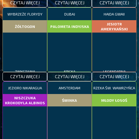
CZYTAJ WIĘCEJ
CZYTAJ WIĘCEJ
CZYTAJ WIĘCEJ
WYBRZEŻE FLORYDY
DUBAJ
HAIDA GWAII
JESIOTR
ŻÓŁTOGON
PALOMETA INDYJSKA
AMERYKAŃSKI
ZWYCZAJNA
EPICKA
LEGENDARNA
CZYTAJ WIĘCEJ
CZYTAJ WIĘCEJ
CZYTAJ WIĘCEJ
JEZIORO NIKARAGUA
AMSTERDAM
RZEKA ŚW. WAWRZYŃCA
NISZCZUKA
ŚWINKA
MŁODY ŁOSOŚ
KROKODYLA ALBINOS