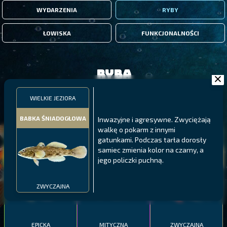
WYDARZENIA
RYBY
ŁOWISKA
FUNKCJONALNOŚCI
Ryba
WIELKIE JEZIORA
FILTRY
BABKA ŚNIADOGŁOWA
Inwazyjne i agresywne. Zwyciężają
walkę o pokarm z innymi
MALAWI
PÓŁNOCNE FIORDY
WYSPY GALAPAGOS
gatunkami. Podczas tarła dorosły
samiec zmienia kolor na czarny, a
BODIAN
PYSZCZAK ZACHODNI
LING
jego policzki puchną.
MEKSYKAŃSKI
ZWYCZAJNA
EPICKA
MITYCZNA
ZWYCZAJNA