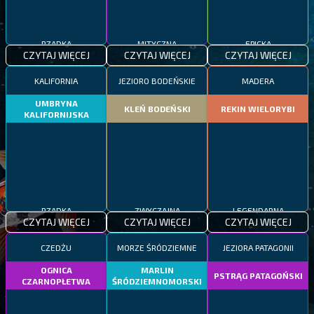
RZADKA
MITYCZNA
EPICKA
CZYTAJ WIĘCEJ
CZYTAJ WIĘCEJ
CZYTAJ WIĘCEJ
KALIFORNIA
JEZIORO BODEŃSKIE
MADERA
UMBRYNA
KLEŃ BODEŃSKI
REKIN WIELORYBI
KALIFORNIJSKA
RZADKA
ZWYCZAJNA
LEGENDARNA
CZYTAJ WIĘCEJ
CZYTAJ WIĘCEJ
CZYTAJ WIĘCEJ
CZEDŻU
MORZE ŚRÓDZIEMNE
JEZIORA PATAGONII
OGNICA
MARLIN
PSTRĄG PATAGOŃSKI
CZARNOPŁETWA
ŚRÓDZIEMNOMORSKI