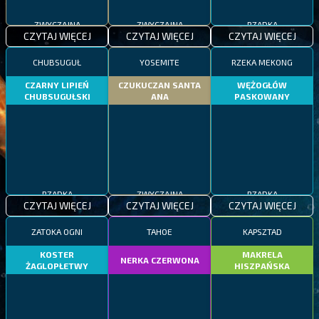
ZWYCZAJNA
ZWYCZAJNA
RZADKA
CZYTAJ WIĘCEJ
CZYTAJ WIĘCEJ
CZYTAJ WIĘCEJ
CHUBSUGUŁ
YOSEMITE
RZEKA MEKONG
CZARNY LIPIEŃ
CZUKUCZAN SANTA
WĘŻOGŁÓW
CHUBSUGUŁSKI
ANA
PASKOWANY
RZADKA
ZWYCZAJNA
RZADKA
CZYTAJ WIĘCEJ
CZYTAJ WIĘCEJ
CZYTAJ WIĘCEJ
ZATOKA OGNI
TAHOE
KAPSZTAD
KOSTER
MAKRELA
NERKA CZERWONA
ŻAGLOPŁETWY
HISZPAŃSKA