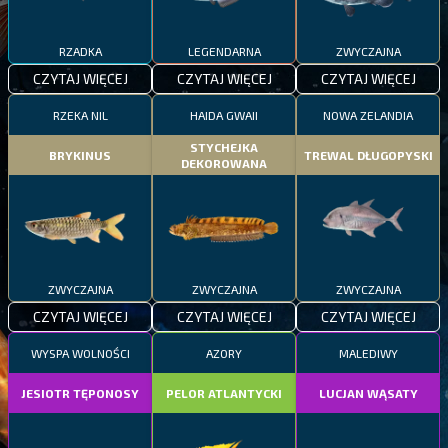
RZADKA
LEGENDARNA
ZWYCZAJNA
CZYTAJ WIĘCEJ
CZYTAJ WIĘCEJ
CZYTAJ WIĘCEJ
RZEKA NIL
HAIDA GWAII
NOWA ZELANDIA
STYCHEJKA
BRYKINUS
TREWAL DŁUGOPYSKI
DEKOROWANA
ZWYCZAJNA
ZWYCZAJNA
ZWYCZAJNA
CZYTAJ WIĘCEJ
CZYTAJ WIĘCEJ
CZYTAJ WIĘCEJ
WYSPA WOLNOŚCI
AZORY
MALEDIWY
JESIOTR TĘPONOSY
PELOR ATLANTYCKI
LUCJAN WĄSATY