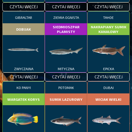
CZYTAJ WIĘCEJ
CZYTAJ WIĘCEJ
CZYTAJ WIĘCEJ
GIBRALTAR
ZIEMIA OGNISTA
TAHOE
SIEDMIOSZPAR
NAKRAPIANY SUMIK
DOBIJAK
PLAMISTY
KANAŁOWY
ZWYCZAJNA
MITYCZNA
EPICKA
CZYTAJ WIĘCEJ
CZYTAJ WIĘCEJ
CZYTAJ WIĘCEJ
KO PANYI
POTOMAK
DUBAJ
WARGATEK KORYS
SUMIK LAZUROWY
WICIAK WIELKI