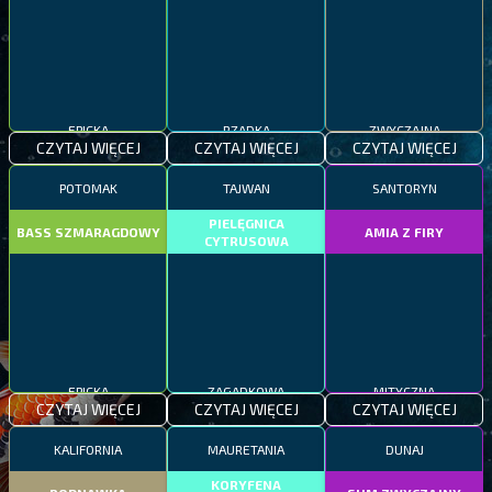
EPICKA
RZADKA
ZWYCZAJNA
CZYTAJ WIĘCEJ
CZYTAJ WIĘCEJ
CZYTAJ WIĘCEJ
POTOMAK
TAJWAN
SANTORYN
PIELĘGNICA
BASS SZMARAGDOWY
AMIA Z FIRY
CYTRUSOWA
EPICKA
ZAGADKOWA
MITYCZNA
CZYTAJ WIĘCEJ
CZYTAJ WIĘCEJ
CZYTAJ WIĘCEJ
KALIFORNIA
MAURETANIA
DUNAJ
KORYFENA