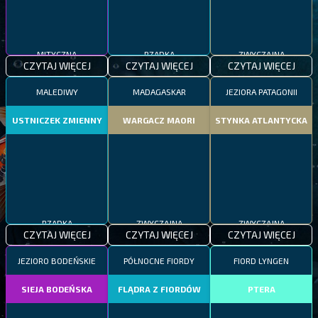
MITYCZNA
RZADKA
ZWYCZAJNA
CZYTAJ WIĘCEJ
CZYTAJ WIĘCEJ
CZYTAJ WIĘCEJ
MALEDIWY
MADAGASKAR
JEZIORA PATAGONII
USTNICZEK ZMIENNY
WARGACZ MAORI
STYNKA ATLANTYCKA
RZADKA
ZWYCZAJNA
ZWYCZAJNA
CZYTAJ WIĘCEJ
CZYTAJ WIĘCEJ
CZYTAJ WIĘCEJ
JEZIORO BODEŃSKIE
PÓŁNOCNE FIORDY
FIORD LYNGEN
SIEJA BODEŃSKA
FLĄDRA Z FIORDÓW
PTERA