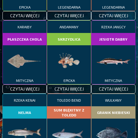
EPICKA
LEGENDARNA
LEGENDARNA
CZYTAJ WIĘCEJ
CZYTAJ WIĘCEJ
CZYTAJ WIĘCEJ
KARAIBY
ANDAMANY
RZEKA JANGCY
PŁASZCZKA CHOLA
SKRZYDLICA
JESIOTR DABRY
MITYCZNA
EPICKA
MITYCZNA
CZYTAJ WIĘCEJ
CZYTAJ WIĘCEJ
CZYTAJ WIĘCEJ
RZEKA KENAI
TOLEDO BEND
WULKANY
SUM BŁĘKITNY Z
NELMA
GRANIK NIEBIESKI
TOLEDO