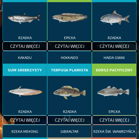
RZADKA
EPICKA
RZADKA
CZYTAJ WIĘCEJ
CZYTAJ WIĘCEJ
CZYTAJ WIĘCEJ
KAKADU
HOKKAIDO
HAIDA GWAII
SUM SREBRZYSTY
TERPUGA PLAMISTA
DORSZ PACYFICZNY
RZADKA
RZADKA
EPICKA
CZYTAJ WIĘCEJ
CZYTAJ WIĘCEJ
CZYTAJ WIĘCEJ
RZEKA MEKONG
GIBRALTAR
RZEKA ŚW. WAWRZYŃCA