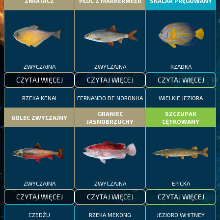
ZMIATACZ
PŁOĆ Z MARKERMEER
SKALAR PRĘGOWANY
ZWYCZAJNA
ZWYCZAJNA
RZADKA
CZYTAJ WIĘCEJ
CZYTAJ WIĘCEJ
CZYTAJ WIĘCEJ
RZEKA KENAI
FERNANDO DE NORONHA
WIELKIE JEZIORA
GRANIEC
SZCZUPAK
GOLEC ZWYCZAJNY
JASNOBRZUCHY
CĘTKOWANY
ZWYCZAJNA
ZWYCZAJNA
EPICKA
CZYTAJ WIĘCEJ
CZYTAJ WIĘCEJ
CZYTAJ WIĘCEJ
CZEDŻU
RZEKA MEKONG
JEZIORO WHITNEY