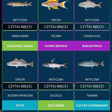
MITYCZNA
EPICKA
MITYCZNA
CZYTAJ WIĘCEJ
CZYTAJ WIĘCEJ
CZYTAJ WIĘCEJ
HAIDA GWAII
YELAPA
CHUBSUGUŁ
KULBINIEC JASNY
SUMIK MORSKI
BIAŁORYBICA
EPICKA
MITYCZNA
MITYCZNA
CZYTAJ WIĘCEJ
CZYTAJ WIĘCEJ
CZYTAJ WIĘCEJ
JEZIORA PATAGONII
SESZELE
TAJWAN
PUYE
ZŁOTAWKA
CULTER CZERWIENNY