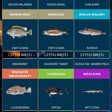
WYSPA PALAWAN
RZEKA KENAI
SVALBARD
ORAMIN MAŁY
GORBUSZA
WIDLAK BIAŁAWY
ZWYCZAJNA
ZWYCZAJNA
RZADKA
CZYTAJ WIĘCEJ
CZYTAJ WIĘCEJ
CZYTAJ WIĘCEJ
ANDAMANY
ZAGINIONY ŚWIAT
RZEKA ŚW. WAWRZYŃCA
WARGATEK
SZONIZAUR
NISZCZUKA
DWUPASIASTY
LEGENDARNA
EPICKA
MITYCZNA