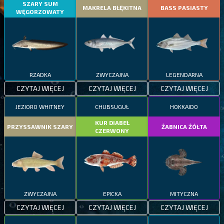
SZARY SUM
MAKRELA BŁĘKITNA
BASS PASIASTY
WĘGORZOWATY
RZADKA
ZWYCZAJNA
LEGENDARNA
CZYTAJ WIĘCEJ
CZYTAJ WIĘCEJ
CZYTAJ WIĘCEJ
JEZIORO WHITNEY
CHUBSUGUŁ
HOKKAIDO
KUR DIABEŁ
PRZYSSAWNIK SZARY
ŻABNICA ŻÓŁTA
CZERWONY
ZWYCZAJNA
EPICKA
MITYCZNA
CZYTAJ WIĘCEJ
CZYTAJ WIĘCEJ
CZYTAJ WIĘCEJ