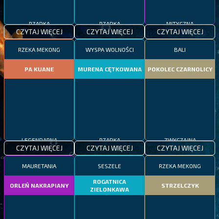
RZADKA
RZADKA
MITYCZNA
CZYTAJ WIĘCEJ
CZYTAJ WIĘCEJ
CZYTAJ WIĘCEJ
RZEKA MEKONG
WYSPA WOLNOŚCI
BALI
PA KUANE
MURENA CĘTKOWANA
POKOLEC CZARNOLICY
LEGENDARNA
RZADKA
ZWYCZAJNA
CZYTAJ WIĘCEJ
CZYTAJ WIĘCEJ
CZYTAJ WIĘCEJ
MAURETANIA
SESZELE
RZEKA MEKONG
ROGATNICA
ORLEŃ NAKRAPIANY
STRZELCZYK
ZIELONKAWA