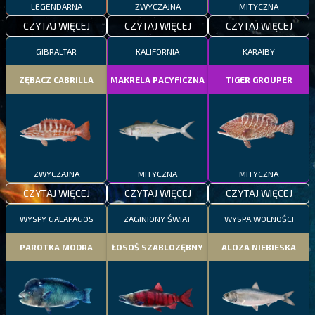
LEGENDARNA
ZWYCZAJNA
MITYCZNA
CZYTAJ WIĘCEJ
CZYTAJ WIĘCEJ
CZYTAJ WIĘCEJ
GIBRALTAR
KALIFORNIA
KARAIBY
ZĘBACZ CABRILLA
MAKRELA PACYFICZNA
TIGER GROUPER
ZWYCZAJNA
MITYCZNA
MITYCZNA
CZYTAJ WIĘCEJ
CZYTAJ WIĘCEJ
CZYTAJ WIĘCEJ
WYSPY GALAPAGOS
ZAGINIONY ŚWIAT
WYSPA WOLNOŚCI
PAROTKA MODRA
ŁOSOŚ SZABLOZĘBNY
ALOZA NIEBIESKA