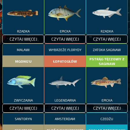
RZADKA
EPICKA
RZADKA
CZYTAJ WIĘCEJ
CZYTAJ WIĘCEJ
CZYTAJ WIĘCEJ
MALAWI
WYBRZEŻE FLORYDY
ZATOKA SAGINAW
PSTRĄG TĘCZOWY Z
MGONG'U
ŁOPATOGŁÓW
SAGINAW
ZWYCZAJNA
LEGENDARNA
EPICKA
CZYTAJ WIĘCEJ
CZYTAJ WIĘCEJ
CZYTAJ WIĘCEJ
SANTORYN
AMSTERDAM
CZEDŻU