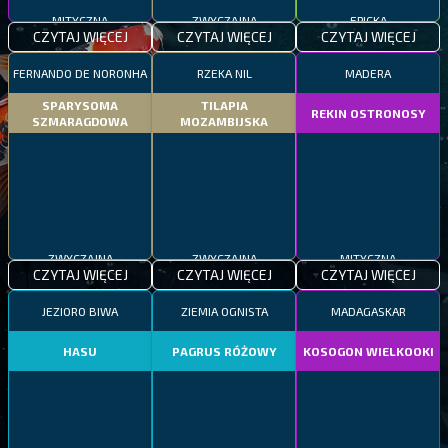
MITYCZNA
ZWYCZAJNA
EPICKA
CZYTAJ WIĘCEJ
CZYTAJ WIĘCEJ
CZYTAJ WIĘCEJ
FERNANDO DE NORONHA
RZEKA NIL
MADERA
SPARYSOMA
TILAPIA
REKIN OSTRONOSY
SZMARAGDOWA
MOZAMBIJSKA
ZWYCZAJNA
ZWYCZAJNA
MITYCZNA
CZYTAJ WIĘCEJ
CZYTAJ WIĘCEJ
CZYTAJ WIĘCEJ
JEZIORO BIWA
ZIEMIA OGNISTA
MADAGASKAR
HASU
PAGRUS RÓŻOWY
KOSOGON WIELKOOKI