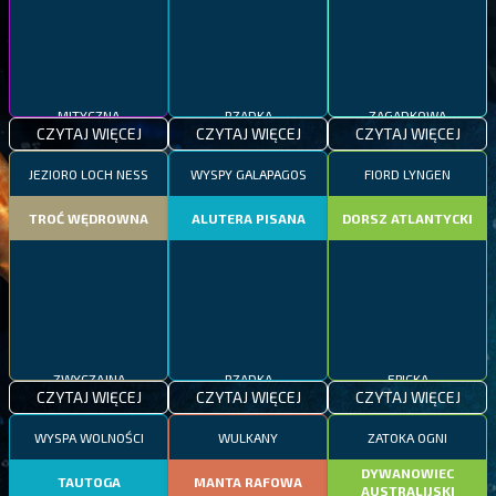
MITYCZNA
RZADKA
ZAGADKOWA
CZYTAJ WIĘCEJ
CZYTAJ WIĘCEJ
CZYTAJ WIĘCEJ
JEZIORO LOCH NESS
WYSPY GALAPAGOS
FIORD LYNGEN
TROĆ WĘDROWNA
ALUTERA PISANA
DORSZ ATLANTYCKI
ZWYCZAJNA
RZADKA
EPICKA
CZYTAJ WIĘCEJ
CZYTAJ WIĘCEJ
CZYTAJ WIĘCEJ
WYSPA WOLNOŚCI
WULKANY
ZATOKA OGNI
DYWANOWIEC
TAUTOGA
MANTA RAFOWA
AUSTRALIJSKI