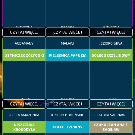
MITYCZNA
RZADKA
MITYCZNA
CZYTAJ WIĘCEJ
CZYTAJ WIĘCEJ
CZYTAJ WIĘCEJ
ANDAMANY
MALAWI
JEZIORO BIWA
USTNICZEK ŻÓŁTOOKI
PIELĘGNICA PAPUZIA
GOLEC SZCZELINOWY
EPICKA
RZADKA
EPICKA
CZYTAJ WIĘCEJ
CZYTAJ WIĘCEJ
CZYTAJ WIĘCEJ
RZEKA AMAZONKA
JEZIORO BODEŃSKIE
ZATOKA SAGINAW
NISZCZUKA
CZUKUCZAN ANA Z
GOLEC JEZIORNY
KROKODYLA
SAGINAW