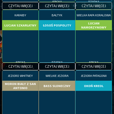
CZYTAJ WIĘCEJ
CZYTAJ WIĘCEJ
CZYTAJ WIĘCEJ
KARAIBY
BAŁTYK
WIELKA RAFA KORALOWA
LUCJAN
LUCJAN SZKARŁATNY
ŁOSOŚ POSPOLITY
NAMORZYNOWY
EPICKA
RZADKA
EPICKA
CZYTAJ WIĘCEJ
CZYTAJ WIĘCEJ
CZYTAJ WIĘCEJ
JEZIORO WHITNEY
WIELKIE JEZIORA
JEZIORA PATAGONII
MORON BIAŁY Z SAN
BASS SŁONECZNY
OKOŃ KREOL
ANTONIO