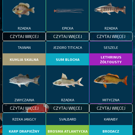
RZADKA
EPICKA
RZADKA
CZYTAJ WIĘCEJ
CZYTAJ WIĘCEJ
CZYTAJ WIĘCEJ
TAJWAN
JEZIORO TITICACA
SESZELE
LETHRINUS
KUHLIA SKALNA
SUM BLOCHA
ŻÓŁTOUSTY
ZWYCZAJNA
RZADKA
MITYCZNA
CZYTAJ WIĘCEJ
CZYTAJ WIĘCEJ
CZYTAJ WIĘCEJ
RZEKA JANGCY
SVALBARD
KARAIBY
KARP DRAPIEŻNY
BROSMA ATLANTYCKA
BRODACZ