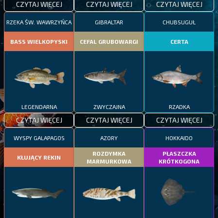
CZYTAJ WIĘCEJ
CZYTAJ WIĘCEJ
CZYTAJ WIĘCEJ
RZEKA ŚW. WAWRZYŃCA
GIBRALTAR
CHUBSUGUŁ
BASS WIELKOPYSKI
CEFAL GRUBOWARGI
CERTA
LEGENDARNA
ZWYCZAJNA
RZADKA
CZYTAJ WIĘCEJ
CZYTAJ WIĘCEJ
CZYTAJ WIĘCEJ
WYSPY GALAPAGOS
AZORY
HOKKAIDO
ROZDYMKA
PŁASZCZKA
KŁUJĄCY REKIN
MARMURKOWA
KRÓTKOGONA