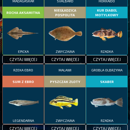
MADAGASKAR
SVALBARD
HOKKAIDO
NIEGŁADZICA
KUR DIABEŁ
ROCHA AKSAMITNA
POSPOLITA
MOTYLKOWY
EPICKA
ZWYCZAJNA
RZADKA
CZYTAJ WIĘCEJ
CZYTAJ WIĘCEJ
CZYTAJ WIĘCEJ
RZEKA EBRO
MALAWI
GROBLA OLBRZYMA
SUM Z EBRO
PYSZCZAK ZŁOTY
SKABER
LEGENDARNA
ZWYCZAJNA
RZADKA
CZYTAJ WIĘCEJ
CZYTAJ WIĘCEJ
CZYTAJ WIĘCEJ