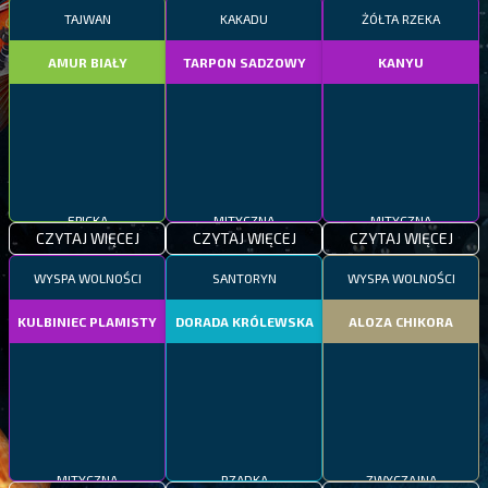
TAJWAN
KAKADU
ŻÓŁTA RZEKA
AMUR BIAŁY
TARPON SADZOWY
KANYU
EPICKA
MITYCZNA
MITYCZNA
CZYTAJ WIĘCEJ
CZYTAJ WIĘCEJ
CZYTAJ WIĘCEJ
WYSPA WOLNOŚCI
SANTORYN
WYSPA WOLNOŚCI
KULBINIEC PLAMISTY
DORADA KRÓLEWSKA
ALOZA CHIKORA
MITYCZNA
RZADKA
ZWYCZAJNA