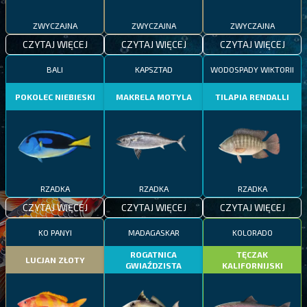
ZWYCZAJNA
ZWYCZAJNA
ZWYCZAJNA
CZYTAJ WIĘCEJ
CZYTAJ WIĘCEJ
CZYTAJ WIĘCEJ
BALI
KAPSZTAD
WODOSPADY WIKTORII
POKOLEC NIEBIESKI
MAKRELA MOTYLA
TILAPIA RENDALLI
RZADKA
RZADKA
RZADKA
CZYTAJ WIĘCEJ
CZYTAJ WIĘCEJ
CZYTAJ WIĘCEJ
KO PANYI
MADAGASKAR
KOLORADO
ROGATNICA
TĘCZAK
LUCJAN ZŁOTY
GWIAŹDZISTA
KALIFORNIJSKI