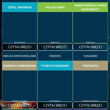
AMERYKAŃSKI SUMIK
CEFAL JAPOŃSKI
POLSKI KARP
KARŁOWATY
RZADKA
EPICKA
EPICKA
CZYTAJ WIĘCEJ
CZYTAJ WIĘCEJ
CZYTAJ WIĘCEJ
WIELKA RAFA KORALOWA
MADERA
SVALBARD
PARMA PLAMKOWANA
TYGRYS PIASKOWY
PRZERAZA
ZWYCZAJNA
RZADKA
ZWYCZAJNA
CZYTAJ WIĘCEJ
CZYTAJ WIĘCEJ
CZYTAJ WIĘCEJ