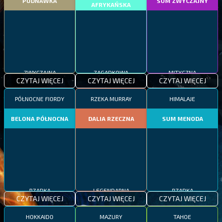
PODNAWKA
SUM ZWYCZAJNY
AFRYKAŃSKA
ZWYCZAJNA
ZAGADKOWA
MITYCZNA
CZYTAJ WIĘCEJ
CZYTAJ WIĘCEJ
CZYTAJ WIĘCEJ
PÓŁNOCNE FIORDY
RZEKA MURRAY
HIMALAJE
BELONA PÓŁNOCNA
DALIA RZECZNA
SUM MENODA
RZADKA
LEGENDARNA
RZADKA
CZYTAJ WIĘCEJ
CZYTAJ WIĘCEJ
CZYTAJ WIĘCEJ
HOKKAIDO
MAZURY
TAHOE