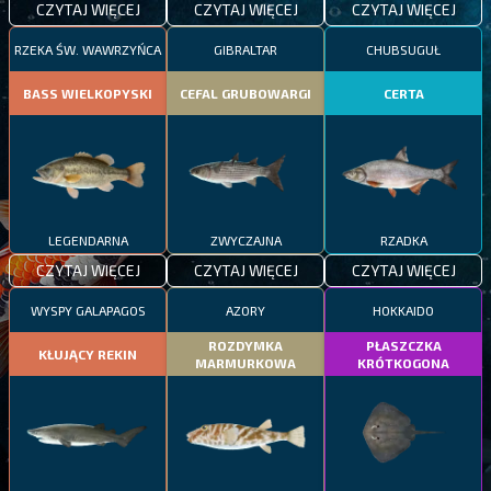
CZYTAJ WIĘCEJ
CZYTAJ WIĘCEJ
CZYTAJ WIĘCEJ
RZEKA ŚW. WAWRZYŃCA
GIBRALTAR
CHUBSUGUŁ
BASS WIELKOPYSKI
CEFAL GRUBOWARGI
CERTA
LEGENDARNA
ZWYCZAJNA
RZADKA
CZYTAJ WIĘCEJ
CZYTAJ WIĘCEJ
CZYTAJ WIĘCEJ
WYSPY GALAPAGOS
AZORY
HOKKAIDO
ROZDYMKA
PŁASZCZKA
KŁUJĄCY REKIN
MARMURKOWA
KRÓTKOGONA