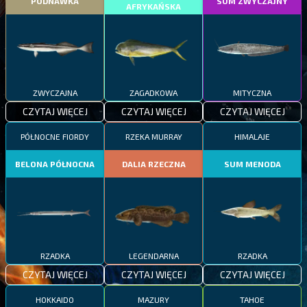
PODNAWKA
SUM ZWYCZAJNY
AFRYKAŃSKA
ZWYCZAJNA
ZAGADKOWA
MITYCZNA
CZYTAJ WIĘCEJ
CZYTAJ WIĘCEJ
CZYTAJ WIĘCEJ
PÓŁNOCNE FIORDY
RZEKA MURRAY
HIMALAJE
BELONA PÓŁNOCNA
DALIA RZECZNA
SUM MENODA
RZADKA
LEGENDARNA
RZADKA
CZYTAJ WIĘCEJ
CZYTAJ WIĘCEJ
CZYTAJ WIĘCEJ
HOKKAIDO
MAZURY
TAHOE