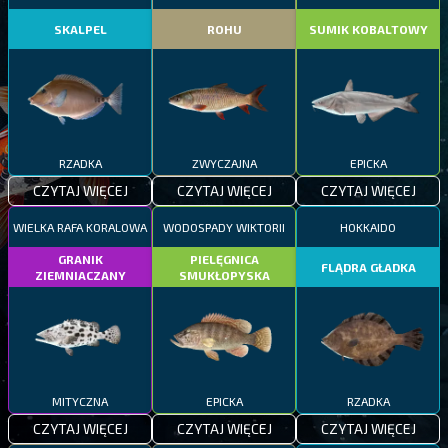
SKALPEL
ROHU
SUMIK KOBALTOWY
RZADKA
ZWYCZAJNA
EPICKA
CZYTAJ WIĘCEJ
CZYTAJ WIĘCEJ
CZYTAJ WIĘCEJ
WIELKA RAFA KORALOWA
WODOSPADY WIKTORII
HOKKAIDO
GRANIK
PIELĘGNICA
FLĄDRA GŁADKA
ZIEMNIACZANY
SMUKŁOPYSKA
MITYCZNA
EPICKA
RZADKA
CZYTAJ WIĘCEJ
CZYTAJ WIĘCEJ
CZYTAJ WIĘCEJ