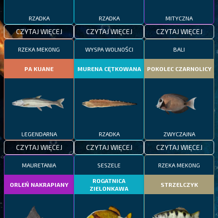
RZADKA
RZADKA
MITYCZNA
CZYTAJ WIĘCEJ
CZYTAJ WIĘCEJ
CZYTAJ WIĘCEJ
RZEKA MEKONG
WYSPA WOLNOŚCI
BALI
PA KUANE
MURENA CĘTKOWANA
POKOLEC CZARNOLICY
LEGENDARNA
RZADKA
ZWYCZAJNA
CZYTAJ WIĘCEJ
CZYTAJ WIĘCEJ
CZYTAJ WIĘCEJ
MAURETANIA
SESZELE
RZEKA MEKONG
ROGATNICA
ORLEŃ NAKRAPIANY
STRZELCZYK
ZIELONKAWA