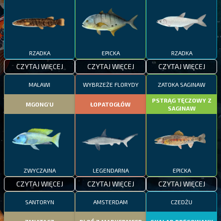
RZADKA
EPICKA
RZADKA
CZYTAJ WIĘCEJ
CZYTAJ WIĘCEJ
CZYTAJ WIĘCEJ
MALAWI
WYBRZEŻE FLORYDY
ZATOKA SAGINAW
PSTRĄG TĘCZOWY Z
MGONG'U
ŁOPATOGŁÓW
SAGINAW
ZWYCZAJNA
LEGENDARNA
EPICKA
CZYTAJ WIĘCEJ
CZYTAJ WIĘCEJ
CZYTAJ WIĘCEJ
SANTORYN
AMSTERDAM
CZEDŻU