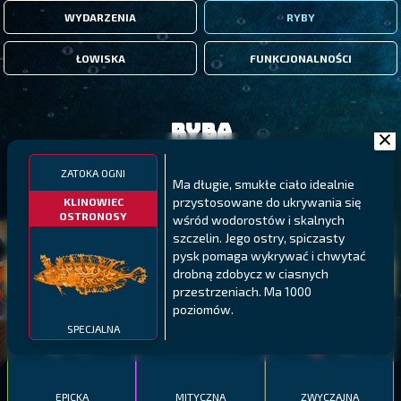
WYDARZENIA
RYBY
ŁOWISKA
FUNKCJONALNOŚCI
Ryba
ZATOKA OGNI
FILTRY
Ma długie, smukłe ciało idealnie
przystosowane do ukrywania się
KLINOWIEC
OSTRONOSY
wśród wodorostów i skalnych
szczelin. Jego ostry, spiczasty
MALAWI
PÓŁNOCNE FIORDY
WYSPY GALAPAGOS
pysk pomaga wykrywać i chwytać
BODIAN
drobną zdobycz w ciasnych
PYSZCZAK ZACHODNI
LING
MEKSYKAŃSKI
przestrzeniach. Ma 1000
poziomów.
SPECJALNA
EPICKA
MITYCZNA
ZWYCZAJNA