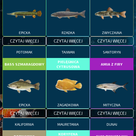
EPICKA
RZADKA
ZWYCZAJNA
CZYTAJ WIĘCEJ
CZYTAJ WIĘCEJ
CZYTAJ WIĘCEJ
POTOMAK
TAJWAN
SANTORYN
PIELĘGNICA
BASS SZMARAGDOWY
AMIA Z FIRY
CYTRUSOWA
EPICKA
ZAGADKOWA
MITYCZNA
CZYTAJ WIĘCEJ
CZYTAJ WIĘCEJ
CZYTAJ WIĘCEJ
KALIFORNIA
MAURETANIA
DUNAJ
KORYFENA