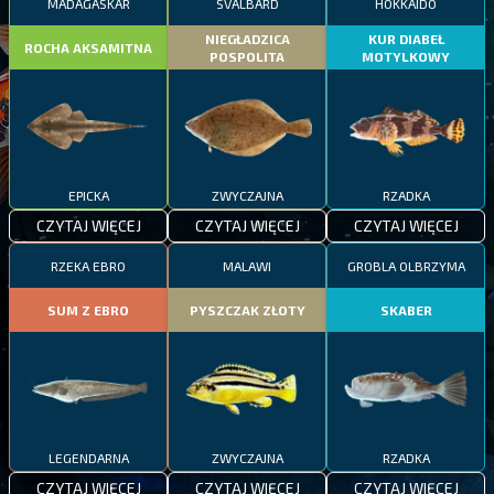
MADAGASKAR
SVALBARD
HOKKAIDO
NIEGŁADZICA
KUR DIABEŁ
ROCHA AKSAMITNA
POSPOLITA
MOTYLKOWY
EPICKA
ZWYCZAJNA
RZADKA
CZYTAJ WIĘCEJ
CZYTAJ WIĘCEJ
CZYTAJ WIĘCEJ
RZEKA EBRO
MALAWI
GROBLA OLBRZYMA
SUM Z EBRO
PYSZCZAK ZŁOTY
SKABER
LEGENDARNA
ZWYCZAJNA
RZADKA
CZYTAJ WIĘCEJ
CZYTAJ WIĘCEJ
CZYTAJ WIĘCEJ