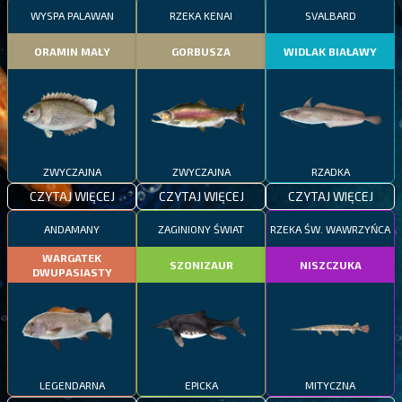
WYSPA PALAWAN
RZEKA KENAI
SVALBARD
ORAMIN MAŁY
GORBUSZA
WIDLAK BIAŁAWY
ZWYCZAJNA
ZWYCZAJNA
RZADKA
CZYTAJ WIĘCEJ
CZYTAJ WIĘCEJ
CZYTAJ WIĘCEJ
ANDAMANY
ZAGINIONY ŚWIAT
RZEKA ŚW. WAWRZYŃCA
WARGATEK
SZONIZAUR
NISZCZUKA
DWUPASIASTY
LEGENDARNA
EPICKA
MITYCZNA