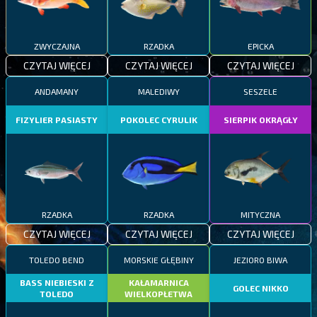
ZWYCZAJNA
RZADKA
EPICKA
CZYTAJ WIĘCEJ
CZYTAJ WIĘCEJ
CZYTAJ WIĘCEJ
ANDAMANY
MALEDIWY
SESZELE
FIZYLIER PASIASTY
POKOLEC CYRULIK
SIERPIK OKRĄGŁY
RZADKA
RZADKA
MITYCZNA
CZYTAJ WIĘCEJ
CZYTAJ WIĘCEJ
CZYTAJ WIĘCEJ
TOLEDO BEND
MORSKIE GŁĘBINY
JEZIORO BIWA
BASS NIEBIESKI Z
KAŁAMARNICA
GOLEC NIKKO
TOLEDO
WIELKOPŁETWA