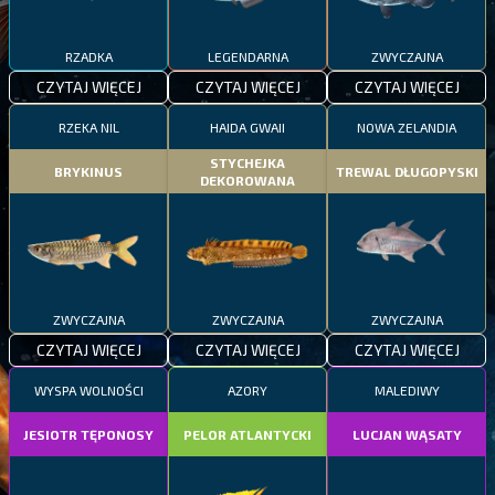
RZADKA
LEGENDARNA
ZWYCZAJNA
CZYTAJ WIĘCEJ
CZYTAJ WIĘCEJ
CZYTAJ WIĘCEJ
RZEKA NIL
HAIDA GWAII
NOWA ZELANDIA
STYCHEJKA
BRYKINUS
TREWAL DŁUGOPYSKI
DEKOROWANA
ZWYCZAJNA
ZWYCZAJNA
ZWYCZAJNA
CZYTAJ WIĘCEJ
CZYTAJ WIĘCEJ
CZYTAJ WIĘCEJ
WYSPA WOLNOŚCI
AZORY
MALEDIWY
JESIOTR TĘPONOSY
PELOR ATLANTYCKI
LUCJAN WĄSATY