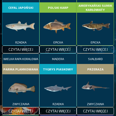
AMERYKAŃSKI SUMIK
CEFAL JAPOŃSKI
POLSKI KARP
KARŁOWATY
RZADKA
EPICKA
EPICKA
CZYTAJ WIĘCEJ
CZYTAJ WIĘCEJ
CZYTAJ WIĘCEJ
WIELKA RAFA KORALOWA
MADERA
SVALBARD
PARMA PLAMKOWANA
TYGRYS PIASKOWY
PRZERAZA
ZWYCZAJNA
RZADKA
ZWYCZAJNA
CZYTAJ WIĘCEJ
CZYTAJ WIĘCEJ
CZYTAJ WIĘCEJ