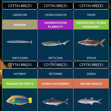
CZYTAJ WIĘCEJ
CZYTAJ WIĘCEJ
CZYTAJ WIĘCEJ
GIBRALTAR
ZIEMIA OGNISTA
TAHOE
SIEDMIOSZPAR
NAKRAPIANY SUMIK
DOBIJAK
PLAMISTY
KANAŁOWY
ZWYCZAJNA
MITYCZNA
EPICKA
CZYTAJ WIĘCEJ
CZYTAJ WIĘCEJ
CZYTAJ WIĘCEJ
KO PANYI
POTOMAK
DUBAJ
WARGATEK KORYS
SUMIK LAZUROWY
WICIAK WIELKI