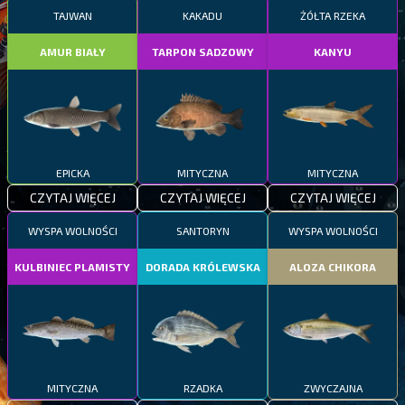
TAJWAN
KAKADU
ŻÓŁTA RZEKA
AMUR BIAŁY
TARPON SADZOWY
KANYU
EPICKA
MITYCZNA
MITYCZNA
CZYTAJ WIĘCEJ
CZYTAJ WIĘCEJ
CZYTAJ WIĘCEJ
WYSPA WOLNOŚCI
SANTORYN
WYSPA WOLNOŚCI
KULBINIEC PLAMISTY
DORADA KRÓLEWSKA
ALOZA CHIKORA
MITYCZNA
RZADKA
ZWYCZAJNA