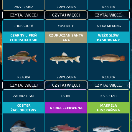
ZWYCZAJNA
ZWYCZAJNA
RZADKA
CZYTAJ WIĘCEJ
CZYTAJ WIĘCEJ
CZYTAJ WIĘCEJ
CHUBSUGUŁ
YOSEMITE
RZEKA MEKONG
CZARNY LIPIEŃ
CZUKUCZAN SANTA
WĘŻOGŁÓW
CHUBSUGUŁSKI
ANA
PASKOWANY
RZADKA
ZWYCZAJNA
RZADKA
CZYTAJ WIĘCEJ
CZYTAJ WIĘCEJ
CZYTAJ WIĘCEJ
ZATOKA OGNI
TAHOE
KAPSZTAD
KOSTER
MAKRELA
NERKA CZERWONA
ŻAGLOPŁETWY
HISZPAŃSKA