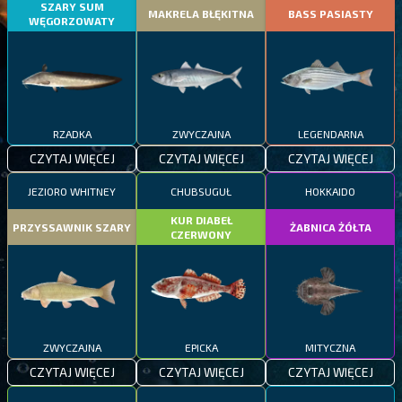
SZARY SUM
MAKRELA BŁĘKITNA
BASS PASIASTY
WĘGORZOWATY
RZADKA
ZWYCZAJNA
LEGENDARNA
CZYTAJ WIĘCEJ
CZYTAJ WIĘCEJ
CZYTAJ WIĘCEJ
JEZIORO WHITNEY
CHUBSUGUŁ
HOKKAIDO
KUR DIABEŁ
PRZYSSAWNIK SZARY
ŻABNICA ŻÓŁTA
CZERWONY
ZWYCZAJNA
EPICKA
MITYCZNA
CZYTAJ WIĘCEJ
CZYTAJ WIĘCEJ
CZYTAJ WIĘCEJ