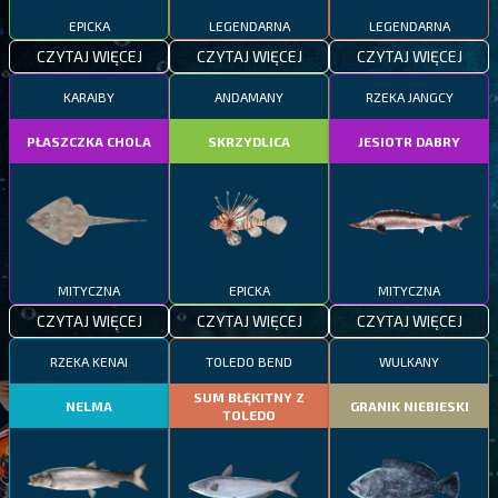
EPICKA
LEGENDARNA
LEGENDARNA
CZYTAJ WIĘCEJ
CZYTAJ WIĘCEJ
CZYTAJ WIĘCEJ
KARAIBY
ANDAMANY
RZEKA JANGCY
PŁASZCZKA CHOLA
SKRZYDLICA
JESIOTR DABRY
MITYCZNA
EPICKA
MITYCZNA
CZYTAJ WIĘCEJ
CZYTAJ WIĘCEJ
CZYTAJ WIĘCEJ
RZEKA KENAI
TOLEDO BEND
WULKANY
SUM BŁĘKITNY Z
NELMA
GRANIK NIEBIESKI
TOLEDO