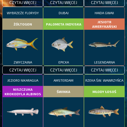
CZYTAJ WIĘCEJ
CZYTAJ WIĘCEJ
CZYTAJ WIĘCEJ
WYBRZEŻE FLORYDY
DUBAJ
HAIDA GWAII
JESIOTR
ŻÓŁTOGON
PALOMETA INDYJSKA
AMERYKAŃSKI
ZWYCZAJNA
EPICKA
LEGENDARNA
CZYTAJ WIĘCEJ
CZYTAJ WIĘCEJ
CZYTAJ WIĘCEJ
JEZIORO NIKARAGUA
AMSTERDAM
RZEKA ŚW. WAWRZYŃCA
NISZCZUKA
ŚWINKA
MŁODY ŁOSOŚ
KROKODYLA ALBINOS