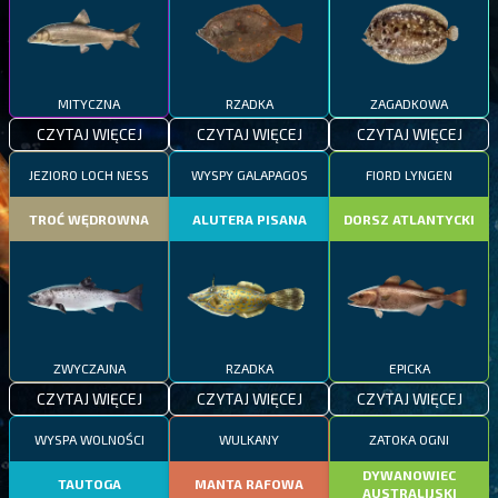
MITYCZNA
RZADKA
ZAGADKOWA
CZYTAJ WIĘCEJ
CZYTAJ WIĘCEJ
CZYTAJ WIĘCEJ
JEZIORO LOCH NESS
WYSPY GALAPAGOS
FIORD LYNGEN
TROĆ WĘDROWNA
ALUTERA PISANA
DORSZ ATLANTYCKI
ZWYCZAJNA
RZADKA
EPICKA
CZYTAJ WIĘCEJ
CZYTAJ WIĘCEJ
CZYTAJ WIĘCEJ
WYSPA WOLNOŚCI
WULKANY
ZATOKA OGNI
DYWANOWIEC
TAUTOGA
MANTA RAFOWA
AUSTRALIJSKI