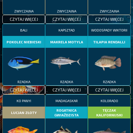
ZWYCZAJNA
ZWYCZAJNA
ZWYCZAJNA
CZYTAJ WIĘCEJ
CZYTAJ WIĘCEJ
CZYTAJ WIĘCEJ
BALI
KAPSZTAD
WODOSPADY WIKTORII
POKOLEC NIEBIESKI
MAKRELA MOTYLA
TILAPIA RENDALLI
RZADKA
RZADKA
RZADKA
CZYTAJ WIĘCEJ
CZYTAJ WIĘCEJ
CZYTAJ WIĘCEJ
KO PANYI
MADAGASKAR
KOLORADO
ROGATNICA
TĘCZAK
LUCJAN ZŁOTY
GWIAŹDZISTA
KALIFORNIJSKI