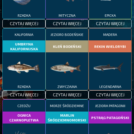
RZADKA
MITYCZNA
EPICKA
CZYTAJ WIĘCEJ
CZYTAJ WIĘCEJ
CZYTAJ WIĘCEJ
KALIFORNIA
JEZIORO BODEŃSKIE
MADERA
UMBRYNA
KLEŃ BODEŃSKI
REKIN WIELORYBI
KALIFORNIJSKA
RZADKA
ZWYCZAJNA
LEGENDARNA
CZYTAJ WIĘCEJ
CZYTAJ WIĘCEJ
CZYTAJ WIĘCEJ
CZEDŻU
MORZE ŚRÓDZIEMNE
JEZIORA PATAGONII
OGNICA
MARLIN
PSTRĄG PATAGOŃSKI
CZARNOPŁETWA
ŚRÓDZIEMNOMORSKI