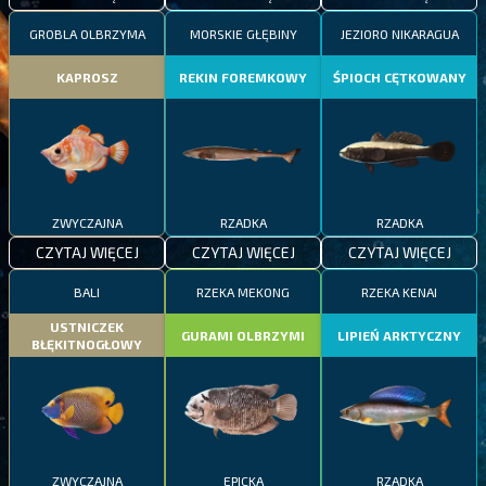
GROBLA OLBRZYMA
MORSKIE GŁĘBINY
JEZIORO NIKARAGUA
KAPROSZ
REKIN FOREMKOWY
ŚPIOCH CĘTKOWANY
ZWYCZAJNA
RZADKA
RZADKA
CZYTAJ WIĘCEJ
CZYTAJ WIĘCEJ
CZYTAJ WIĘCEJ
BALI
RZEKA MEKONG
RZEKA KENAI
USTNICZEK
GURAMI OLBRZYMI
LIPIEŃ ARKTYCZNY
BŁĘKITNOGŁOWY
ZWYCZAJNA
EPICKA
RZADKA