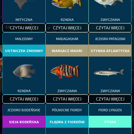
MITYCZNA
RZADKA
ZWYCZAJNA
CZYTAJ WIĘCEJ
CZYTAJ WIĘCEJ
CZYTAJ WIĘCEJ
MALEDIWY
MADAGASKAR
JEZIORA PATAGONII
USTNICZEK ZMIENNY
WARGACZ MAORI
STYNKA ATLANTYCKA
RZADKA
ZWYCZAJNA
ZWYCZAJNA
CZYTAJ WIĘCEJ
CZYTAJ WIĘCEJ
CZYTAJ WIĘCEJ
JEZIORO BODEŃSKIE
PÓŁNOCNE FIORDY
FIORD LYNGEN
SIEJA BODEŃSKA
FLĄDRA Z FIORDÓW
PTERA