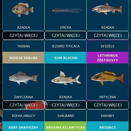
RZADKA
EPICKA
RZADKA
CZYTAJ WIĘCEJ
CZYTAJ WIĘCEJ
CZYTAJ WIĘCEJ
TAJWAN
JEZIORO TITICACA
SESZELE
LETHRINUS
KUHLIA SKALNA
SUM BLOCHA
ŻÓŁTOUSTY
ZWYCZAJNA
RZADKA
MITYCZNA
CZYTAJ WIĘCEJ
CZYTAJ WIĘCEJ
CZYTAJ WIĘCEJ
RZEKA JANGCY
SVALBARD
KARAIBY
KARP DRAPIEŻNY
BROSMA ATLANTYCKA
BRODACZ