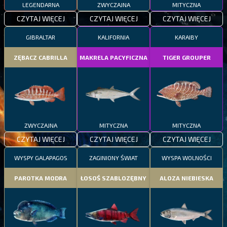
LEGENDARNA
ZWYCZAJNA
MITYCZNA
CZYTAJ WIĘCEJ
CZYTAJ WIĘCEJ
CZYTAJ WIĘCEJ
GIBRALTAR
KALIFORNIA
KARAIBY
ZĘBACZ CABRILLA
MAKRELA PACYFICZNA
TIGER GROUPER
ZWYCZAJNA
MITYCZNA
MITYCZNA
CZYTAJ WIĘCEJ
CZYTAJ WIĘCEJ
CZYTAJ WIĘCEJ
WYSPY GALAPAGOS
ZAGINIONY ŚWIAT
WYSPA WOLNOŚCI
PAROTKA MODRA
ŁOSOŚ SZABLOZĘBNY
ALOZA NIEBIESKA