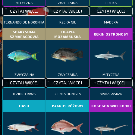
MITYCZNA
ZWYCZAJNA
EPICKA
CZYTAJ WIĘCEJ
CZYTAJ WIĘCEJ
CZYTAJ WIĘCEJ
FERNANDO DE NORONHA
RZEKA NIL
MADERA
SPARYSOMA
TILAPIA
REKIN OSTRONOSY
SZMARAGDOWA
MOZAMBIJSKA
ZWYCZAJNA
ZWYCZAJNA
MITYCZNA
CZYTAJ WIĘCEJ
CZYTAJ WIĘCEJ
CZYTAJ WIĘCEJ
JEZIORO BIWA
ZIEMIA OGNISTA
MADAGASKAR
HASU
PAGRUS RÓŻOWY
KOSOGON WIELKOOKI