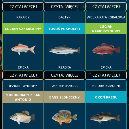
CZYTAJ WIĘCEJ
CZYTAJ WIĘCEJ
CZYTAJ WIĘCEJ
KARAIBY
BAŁTYK
WIELKA RAFA KORALOWA
LUCJAN
LUCJAN SZKARŁATNY
ŁOSOŚ POSPOLITY
NAMORZYNOWY
EPICKA
RZADKA
EPICKA
CZYTAJ WIĘCEJ
CZYTAJ WIĘCEJ
CZYTAJ WIĘCEJ
JEZIORO WHITNEY
WIELKIE JEZIORA
JEZIORA PATAGONII
MORON BIAŁY Z SAN
BASS SŁONECZNY
OKOŃ KREOL
ANTONIO