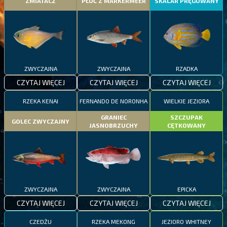
ZMIATACZ
PŁOĆ Z MARKERMEER
SKALAR PRĘGOWANY
ZWYCZAJNA
ZWYCZAJNA
RZADKA
CZYTAJ WIĘCEJ
CZYTAJ WIĘCEJ
CZYTAJ WIĘCEJ
RZEKA KENAI
FERNANDO DE NORONHA
WIELKIE JEZIORA
GRANIEC
SZCZUPAK
GOLEC ZWYCZAJNY
JASNOBRZUCHY
CĘTKOWANY
ZWYCZAJNA
ZWYCZAJNA
EPICKA
CZYTAJ WIĘCEJ
CZYTAJ WIĘCEJ
CZYTAJ WIĘCEJ
CZEDŻU
RZEKA MEKONG
JEZIORO WHITNEY