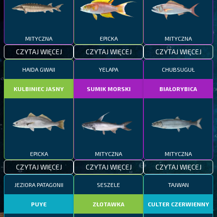
MITYCZNA
EPICKA
MITYCZNA
CZYTAJ WIĘCEJ
CZYTAJ WIĘCEJ
CZYTAJ WIĘCEJ
HAIDA GWAII
YELAPA
CHUBSUGUŁ
KULBINIEC JASNY
SUMIK MORSKI
BIAŁORYBICA
EPICKA
MITYCZNA
MITYCZNA
CZYTAJ WIĘCEJ
CZYTAJ WIĘCEJ
CZYTAJ WIĘCEJ
JEZIORA PATAGONII
SESZELE
TAJWAN
PUYE
ZŁOTAWKA
CULTER CZERWIENNY