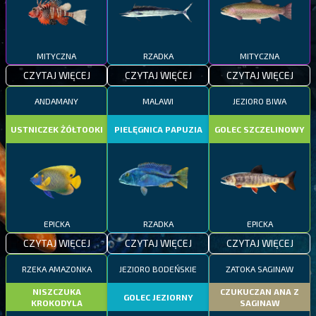
MITYCZNA
RZADKA
MITYCZNA
CZYTAJ WIĘCEJ
CZYTAJ WIĘCEJ
CZYTAJ WIĘCEJ
ANDAMANY
MALAWI
JEZIORO BIWA
USTNICZEK ŻÓŁTOOKI
PIELĘGNICA PAPUZIA
GOLEC SZCZELINOWY
EPICKA
RZADKA
EPICKA
CZYTAJ WIĘCEJ
CZYTAJ WIĘCEJ
CZYTAJ WIĘCEJ
RZEKA AMAZONKA
JEZIORO BODEŃSKIE
ZATOKA SAGINAW
NISZCZUKA
CZUKUCZAN ANA Z
GOLEC JEZIORNY
KROKODYLA
SAGINAW