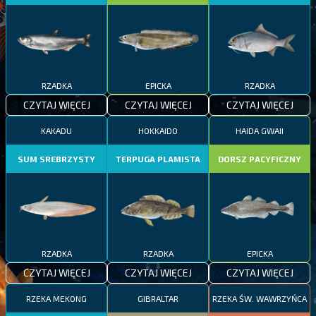
RZADKA
EPICKA
RZADKA
CZYTAJ WIĘCEJ
CZYTAJ WIĘCEJ
CZYTAJ WIĘCEJ
KAKADU
HOKKAIDO
HAIDA GWAII
SUM SREBRZYSTY
TERPUGA PLAMISTA
DORSZ PACYFICZNY
RZADKA
RZADKA
EPICKA
CZYTAJ WIĘCEJ
CZYTAJ WIĘCEJ
CZYTAJ WIĘCEJ
RZEKA MEKONG
GIBRALTAR
RZEKA ŚW. WAWRZYŃCA