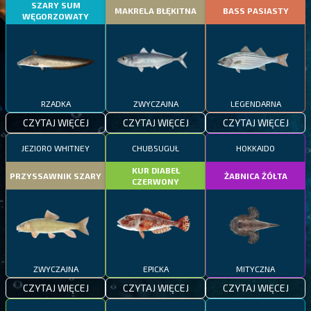
SZARY SUM
MAKRELA BŁĘKITNA
BASS PASIASTY
WĘGORZOWATY
RZADKA
ZWYCZAJNA
LEGENDARNA
CZYTAJ WIĘCEJ
CZYTAJ WIĘCEJ
CZYTAJ WIĘCEJ
JEZIORO WHITNEY
CHUBSUGUŁ
HOKKAIDO
KUR DIABEŁ
PRZYSSAWNIK SZARY
ŻABNICA ŻÓŁTA
CZERWONY
ZWYCZAJNA
EPICKA
MITYCZNA
CZYTAJ WIĘCEJ
CZYTAJ WIĘCEJ
CZYTAJ WIĘCEJ