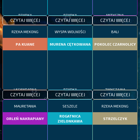
RZADKA
RZADKA
MITYCZNA
CZYTAJ WIĘCEJ
CZYTAJ WIĘCEJ
CZYTAJ WIĘCEJ
RZEKA MEKONG
WYSPA WOLNOŚCI
BALI
PA KUANE
MURENA CĘTKOWANA
POKOLEC CZARNOLICY
LEGENDARNA
RZADKA
ZWYCZAJNA
CZYTAJ WIĘCEJ
CZYTAJ WIĘCEJ
CZYTAJ WIĘCEJ
MAURETANIA
SESZELE
RZEKA MEKONG
ROGATNICA
ORLEŃ NAKRAPIANY
STRZELCZYK
ZIELONKAWA