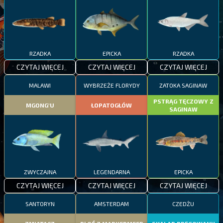
RZADKA
EPICKA
RZADKA
CZYTAJ WIĘCEJ
CZYTAJ WIĘCEJ
CZYTAJ WIĘCEJ
MALAWI
WYBRZEŻE FLORYDY
ZATOKA SAGINAW
PSTRĄG TĘCZOWY Z
MGONG'U
ŁOPATOGŁÓW
SAGINAW
ZWYCZAJNA
LEGENDARNA
EPICKA
CZYTAJ WIĘCEJ
CZYTAJ WIĘCEJ
CZYTAJ WIĘCEJ
SANTORYN
AMSTERDAM
CZEDŻU