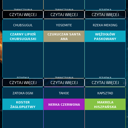
ZWYCZAJNA
ZWYCZAJNA
RZADKA
CZYTAJ WIĘCEJ
CZYTAJ WIĘCEJ
CZYTAJ WIĘCEJ
CHUBSUGUŁ
YOSEMITE
RZEKA MEKONG
CZARNY LIPIEŃ
CZUKUCZAN SANTA
WĘŻOGŁÓW
CHUBSUGUŁSKI
ANA
PASKOWANY
RZADKA
ZWYCZAJNA
RZADKA
CZYTAJ WIĘCEJ
CZYTAJ WIĘCEJ
CZYTAJ WIĘCEJ
ZATOKA OGNI
TAHOE
KAPSZTAD
KOSTER
MAKRELA
NERKA CZERWONA
ŻAGLOPŁETWY
HISZPAŃSKA