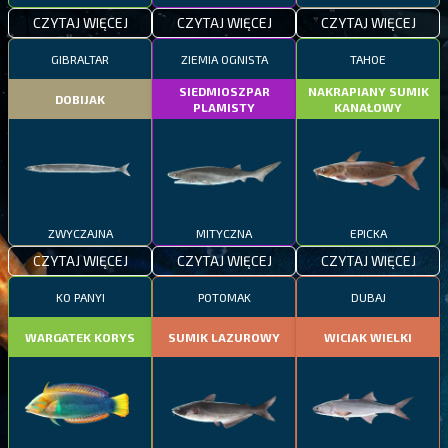
CZYTAJ WIĘCEJ
CZYTAJ WIĘCEJ
CZYTAJ WIĘCEJ
GIBRALTAR
ZIEMIA OGNISTA
TAHOE
SIEDMIOSZPAR
NAKRAPIANY SUMIK
DOBIJAK
PLAMISTY
KANAŁOWY
ZWYCZAJNA
MITYCZNA
EPICKA
CZYTAJ WIĘCEJ
CZYTAJ WIĘCEJ
CZYTAJ WIĘCEJ
KO PANYI
POTOMAK
DUBAJ
WARGATEK KORYS
SUMIK LAZUROWY
WICIAK WIELKI