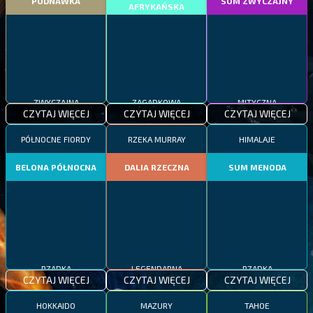
PODNAWKA
SUM ZWYCZAJNY
AFRYKAŃSKA
ZWYCZAJNA
ZAGADKOWA
MITYCZNA
CZYTAJ WIĘCEJ
CZYTAJ WIĘCEJ
CZYTAJ WIĘCEJ
PÓŁNOCNE FIORDY
RZEKA MURRAY
HIMALAJE
BELONA PÓŁNOCNA
DALIA RZECZNA
SUM MENODA
RZADKA
LEGENDARNA
RZADKA
CZYTAJ WIĘCEJ
CZYTAJ WIĘCEJ
CZYTAJ WIĘCEJ
HOKKAIDO
MAZURY
TAHOE