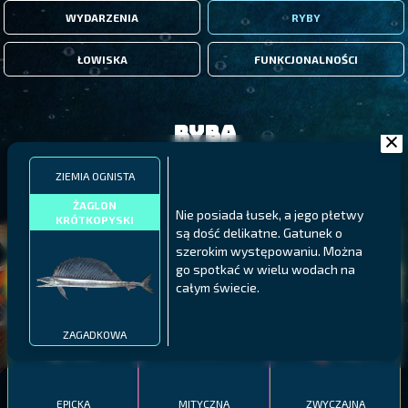
WYDARZENIA
RYBY
ŁOWISKA
FUNKCJONALNOŚCI
Ryba
ZIEMIA OGNISTA
FILTRY
ŻAGLON
Nie posiada łusek, a jego płetwy
KRÓTKOPYSKI
są dość delikatne. Gatunek o
MALAWI
PÓŁNOCNE FIORDY
WYSPY GALAPAGOS
szerokim występowaniu. Można
go spotkać w wielu wodach na
BODIAN
PYSZCZAK ZACHODNI
LING
całym świecie.
MEKSYKAŃSKI
ZAGADKOWA
EPICKA
MITYCZNA
ZWYCZAJNA