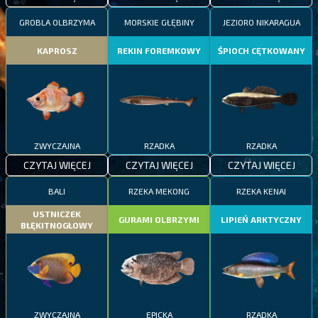
GROBLA OLBRZYMA
MORSKIE GŁĘBINY
JEZIORO NIKARAGUA
KAPROSZ
REKIN FOREMKOWY
ŚPIOCH CĘTKOWANY
ZWYCZAJNA
RZADKA
RZADKA
CZYTAJ WIĘCEJ
CZYTAJ WIĘCEJ
CZYTAJ WIĘCEJ
BALI
RZEKA MEKONG
RZEKA KENAI
USTNICZEK
GURAMI OLBRZYMI
LIPIEŃ ARKTYCZNY
BŁĘKITNOGŁOWY
ZWYCZAJNA
EPICKA
RZADKA