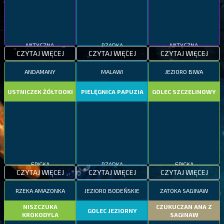
MITYCZNA
RZADKA
MITYCZNA
CZYTAJ WIĘCEJ
CZYTAJ WIĘCEJ
CZYTAJ WIĘCEJ
ANDAMANY
MALAWI
JEZIORO BIWA
USTNICZEK ŻÓŁTOOKI
PIELĘGNICA PAPUZIA
GOLEC SZCZELINOWY
EPICKA
RZADKA
EPICKA
CZYTAJ WIĘCEJ
CZYTAJ WIĘCEJ
CZYTAJ WIĘCEJ
RZEKA AMAZONKA
JEZIORO BODEŃSKIE
ZATOKA SAGINAW
NISZCZUKA
CZUKUCZAN ANA Z
GOLEC JEZIORNY
KROKODYLA
SAGINAW