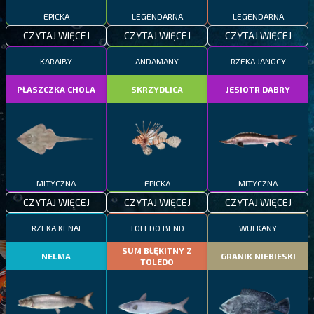
EPICKA
LEGENDARNA
LEGENDARNA
CZYTAJ WIĘCEJ
CZYTAJ WIĘCEJ
CZYTAJ WIĘCEJ
KARAIBY
ANDAMANY
RZEKA JANGCY
PŁASZCZKA CHOLA
SKRZYDLICA
JESIOTR DABRY
MITYCZNA
EPICKA
MITYCZNA
CZYTAJ WIĘCEJ
CZYTAJ WIĘCEJ
CZYTAJ WIĘCEJ
RZEKA KENAI
TOLEDO BEND
WULKANY
SUM BŁĘKITNY Z
NELMA
GRANIK NIEBIESKI
TOLEDO