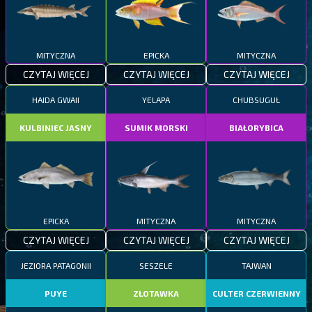
MITYCZNA
EPICKA
MITYCZNA
CZYTAJ WIĘCEJ
CZYTAJ WIĘCEJ
CZYTAJ WIĘCEJ
HAIDA GWAII
YELAPA
CHUBSUGUŁ
KULBINIEC JASNY
SUMIK MORSKI
BIAŁORYBICA
EPICKA
MITYCZNA
MITYCZNA
CZYTAJ WIĘCEJ
CZYTAJ WIĘCEJ
CZYTAJ WIĘCEJ
JEZIORA PATAGONII
SESZELE
TAJWAN
PUYE
ZŁOTAWKA
CULTER CZERWIENNY