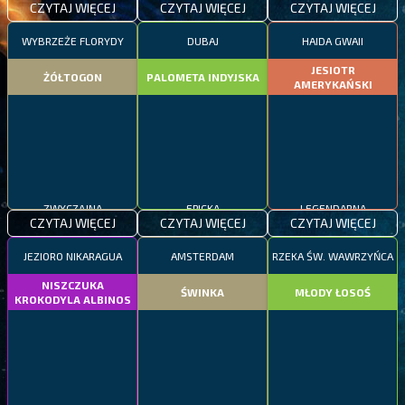
CZYTAJ WIĘCEJ
CZYTAJ WIĘCEJ
CZYTAJ WIĘCEJ
WYBRZEŻE FLORYDY
DUBAJ
HAIDA GWAII
JESIOTR
ŻÓŁTOGON
PALOMETA INDYJSKA
AMERYKAŃSKI
ZWYCZAJNA
EPICKA
LEGENDARNA
CZYTAJ WIĘCEJ
CZYTAJ WIĘCEJ
CZYTAJ WIĘCEJ
JEZIORO NIKARAGUA
AMSTERDAM
RZEKA ŚW. WAWRZYŃCA
NISZCZUKA
ŚWINKA
MŁODY ŁOSOŚ
KROKODYLA ALBINOS