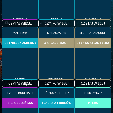
MITYCZNA
RZADKA
ZWYCZAJNA
CZYTAJ WIĘCEJ
CZYTAJ WIĘCEJ
CZYTAJ WIĘCEJ
MALEDIWY
MADAGASKAR
JEZIORA PATAGONII
USTNICZEK ZMIENNY
WARGACZ MAORI
STYNKA ATLANTYCKA
RZADKA
ZWYCZAJNA
ZWYCZAJNA
CZYTAJ WIĘCEJ
CZYTAJ WIĘCEJ
CZYTAJ WIĘCEJ
JEZIORO BODEŃSKIE
PÓŁNOCNE FIORDY
FIORD LYNGEN
SIEJA BODEŃSKA
FLĄDRA Z FIORDÓW
PTERA