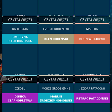
RZADKA
MITYCZNA
EPICKA
CZYTAJ WIĘCEJ
CZYTAJ WIĘCEJ
CZYTAJ WIĘCEJ
KALIFORNIA
JEZIORO BODEŃSKIE
MADERA
UMBRYNA
KLEŃ BODEŃSKI
REKIN WIELORYBI
KALIFORNIJSKA
RZADKA
ZWYCZAJNA
LEGENDARNA
CZYTAJ WIĘCEJ
CZYTAJ WIĘCEJ
CZYTAJ WIĘCEJ
CZEDŻU
MORZE ŚRÓDZIEMNE
JEZIORA PATAGONII
OGNICA
MARLIN
PSTRĄG PATAGOŃSKI
CZARNOPŁETWA
ŚRÓDZIEMNOMORSKI