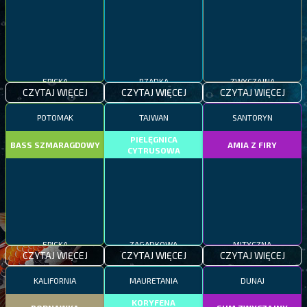
EPICKA
RZADKA
ZWYCZAJNA
CZYTAJ WIĘCEJ
CZYTAJ WIĘCEJ
CZYTAJ WIĘCEJ
POTOMAK
TAJWAN
SANTORYN
PIELĘGNICA
BASS SZMARAGDOWY
AMIA Z FIRY
CYTRUSOWA
EPICKA
ZAGADKOWA
MITYCZNA
CZYTAJ WIĘCEJ
CZYTAJ WIĘCEJ
CZYTAJ WIĘCEJ
KALIFORNIA
MAURETANIA
DUNAJ
KORYFENA