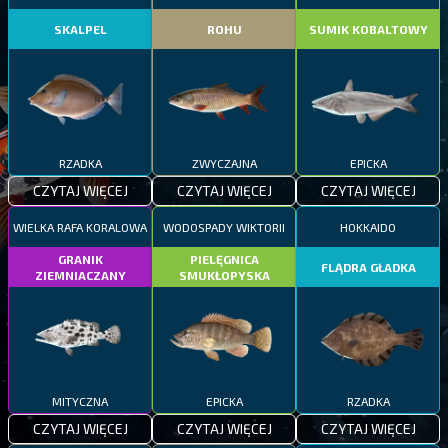
SKALPEL
ROHU
SUMIK KOBALTOWY
RZADKA
ZWYCZAJNA
EPICKA
CZYTAJ WIĘCEJ
CZYTAJ WIĘCEJ
CZYTAJ WIĘCEJ
WIELKA RAFA KORALOWA
WODOSPADY WIKTORII
HOKKAIDO
GRANIK
PIELĘGNICA
FLĄDRA GŁADKA
ZIEMNIACZANY
SMUKŁOPYSKA
MITYCZNA
EPICKA
RZADKA
CZYTAJ WIĘCEJ
CZYTAJ WIĘCEJ
CZYTAJ WIĘCEJ