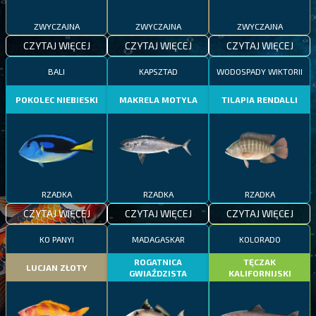
ZWYCZAJNA
ZWYCZAJNA
ZWYCZAJNA
CZYTAJ WIĘCEJ
CZYTAJ WIĘCEJ
CZYTAJ WIĘCEJ
BALI
KAPSZTAD
WODOSPADY WIKTORII
POKOLEC NIEBIESKI
MAKRELA MOTYLA
TILAPIA RENDALLI
RZADKA
RZADKA
RZADKA
CZYTAJ WIĘCEJ
CZYTAJ WIĘCEJ
CZYTAJ WIĘCEJ
KO PANYI
MADAGASKAR
KOLORADO
ROGATNICA
TĘCZAK
LUCJAN ZŁOTY
GWIAŹDZISTA
KALIFORNIJSKI