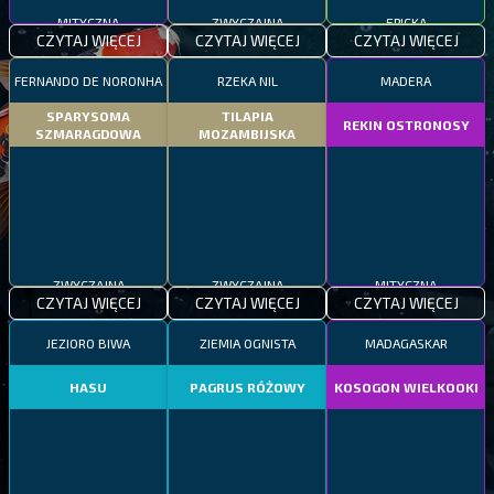
MITYCZNA
ZWYCZAJNA
EPICKA
CZYTAJ WIĘCEJ
CZYTAJ WIĘCEJ
CZYTAJ WIĘCEJ
FERNANDO DE NORONHA
RZEKA NIL
MADERA
SPARYSOMA
TILAPIA
REKIN OSTRONOSY
SZMARAGDOWA
MOZAMBIJSKA
ZWYCZAJNA
ZWYCZAJNA
MITYCZNA
CZYTAJ WIĘCEJ
CZYTAJ WIĘCEJ
CZYTAJ WIĘCEJ
JEZIORO BIWA
ZIEMIA OGNISTA
MADAGASKAR
HASU
PAGRUS RÓŻOWY
KOSOGON WIELKOOKI