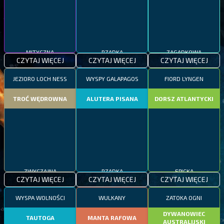
MITYCZNA
RZADKA
ZAGADKOWA
CZYTAJ WIĘCEJ
CZYTAJ WIĘCEJ
CZYTAJ WIĘCEJ
JEZIORO LOCH NESS
WYSPY GALAPAGOS
FIORD LYNGEN
TROĆ WĘDROWNA
ALUTERA PISANA
DORSZ ATLANTYCKI
ZWYCZAJNA
RZADKA
EPICKA
CZYTAJ WIĘCEJ
CZYTAJ WIĘCEJ
CZYTAJ WIĘCEJ
WYSPA WOLNOŚCI
WULKANY
ZATOKA OGNI
DYWANOWIEC
TAUTOGA
MANTA RAFOWA
AUSTRALIJSKI