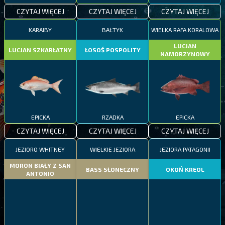
CZYTAJ WIĘCEJ
CZYTAJ WIĘCEJ
CZYTAJ WIĘCEJ
KARAIBY
BAŁTYK
WIELKA RAFA KORALOWA
LUCJAN
LUCJAN SZKARŁATNY
ŁOSOŚ POSPOLITY
NAMORZYNOWY
EPICKA
RZADKA
EPICKA
CZYTAJ WIĘCEJ
CZYTAJ WIĘCEJ
CZYTAJ WIĘCEJ
JEZIORO WHITNEY
WIELKIE JEZIORA
JEZIORA PATAGONII
MORON BIAŁY Z SAN
BASS SŁONECZNY
OKOŃ KREOL
ANTONIO