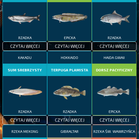
RZADKA
EPICKA
RZADKA
CZYTAJ WIĘCEJ
CZYTAJ WIĘCEJ
CZYTAJ WIĘCEJ
KAKADU
HOKKAIDO
HAIDA GWAII
SUM SREBRZYSTY
TERPUGA PLAMISTA
DORSZ PACYFICZNY
RZADKA
RZADKA
EPICKA
CZYTAJ WIĘCEJ
CZYTAJ WIĘCEJ
CZYTAJ WIĘCEJ
RZEKA MEKONG
GIBRALTAR
RZEKA ŚW. WAWRZYŃCA