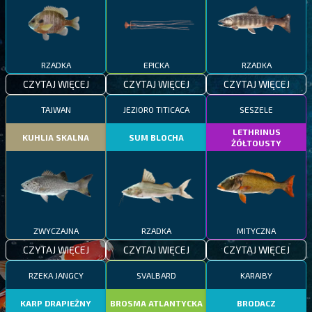
RZADKA
EPICKA
RZADKA
CZYTAJ WIĘCEJ
CZYTAJ WIĘCEJ
CZYTAJ WIĘCEJ
TAJWAN
JEZIORO TITICACA
SESZELE
LETHRINUS
KUHLIA SKALNA
SUM BLOCHA
ŻÓŁTOUSTY
ZWYCZAJNA
RZADKA
MITYCZNA
CZYTAJ WIĘCEJ
CZYTAJ WIĘCEJ
CZYTAJ WIĘCEJ
RZEKA JANGCY
SVALBARD
KARAIBY
KARP DRAPIEŻNY
BROSMA ATLANTYCKA
BRODACZ