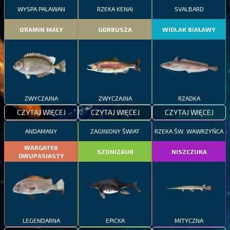
WYSPA PALAWAN
RZEKA KENAI
SVALBARD
ORAMIN MAŁY
GORBUSZA
WIDLAK BIAŁAWY
ZWYCZAJNA
ZWYCZAJNA
RZADKA
CZYTAJ WIĘCEJ
CZYTAJ WIĘCEJ
CZYTAJ WIĘCEJ
ANDAMANY
ZAGINIONY ŚWIAT
RZEKA ŚW. WAWRZYŃCA
WARGATEK
SZONIZAUR
NISZCZUKA
DWUPASIASTY
LEGENDARNA
EPICKA
MITYCZNA