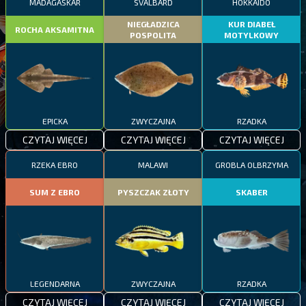
MADAGASKAR
SVALBARD
HOKKAIDO
NIEGŁADZICA
KUR DIABEŁ
ROCHA AKSAMITNA
POSPOLITA
MOTYLKOWY
EPICKA
ZWYCZAJNA
RZADKA
CZYTAJ WIĘCEJ
CZYTAJ WIĘCEJ
CZYTAJ WIĘCEJ
RZEKA EBRO
MALAWI
GROBLA OLBRZYMA
SUM Z EBRO
PYSZCZAK ZŁOTY
SKABER
LEGENDARNA
ZWYCZAJNA
RZADKA
CZYTAJ WIĘCEJ
CZYTAJ WIĘCEJ
CZYTAJ WIĘCEJ