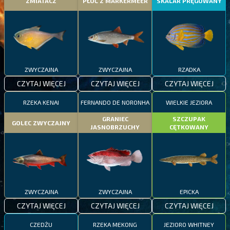
ZMIATACZ
PŁOĆ Z MARKERMEER
SKALAR PRĘGOWANY
ZWYCZAJNA
ZWYCZAJNA
RZADKA
CZYTAJ WIĘCEJ
CZYTAJ WIĘCEJ
CZYTAJ WIĘCEJ
RZEKA KENAI
FERNANDO DE NORONHA
WIELKIE JEZIORA
GRANIEC
SZCZUPAK
GOLEC ZWYCZAJNY
JASNOBRZUCHY
CĘTKOWANY
ZWYCZAJNA
ZWYCZAJNA
EPICKA
CZYTAJ WIĘCEJ
CZYTAJ WIĘCEJ
CZYTAJ WIĘCEJ
CZEDŻU
RZEKA MEKONG
JEZIORO WHITNEY