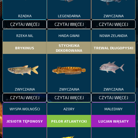
RZADKA
LEGENDARNA
ZWYCZAJNA
CZYTAJ WIĘCEJ
CZYTAJ WIĘCEJ
CZYTAJ WIĘCEJ
RZEKA NIL
HAIDA GWAII
NOWA ZELANDIA
STYCHEJKA
BRYKINUS
TREWAL DŁUGOPYSKI
DEKOROWANA
ZWYCZAJNA
ZWYCZAJNA
ZWYCZAJNA
CZYTAJ WIĘCEJ
CZYTAJ WIĘCEJ
CZYTAJ WIĘCEJ
WYSPA WOLNOŚCI
AZORY
MALEDIWY
JESIOTR TĘPONOSY
PELOR ATLANTYCKI
LUCJAN WĄSATY