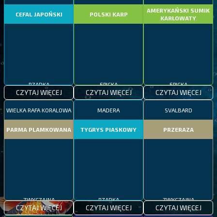
AMERYKAŃSKI SUMIK
CEFAL JAPOŃSKI
POLSKI KARP
KARŁOWATY
RZADKA
EPICKA
EPICKA
CZYTAJ WIĘCEJ
CZYTAJ WIĘCEJ
CZYTAJ WIĘCEJ
WIELKA RAFA KORALOWA
MADERA
SVALBARD
PARMA PLAMKOWANA
TYGRYS PIASKOWY
PRZERAZA
ZWYCZAJNA
RZADKA
ZWYCZAJNA
CZYTAJ WIĘCEJ
CZYTAJ WIĘCEJ
CZYTAJ WIĘCEJ