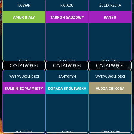
TAJWAN
KAKADU
ŻÓŁTA RZEKA
AMUR BIAŁY
TARPON SADZOWY
KANYU
EPICKA
MITYCZNA
MITYCZNA
CZYTAJ WIĘCEJ
CZYTAJ WIĘCEJ
CZYTAJ WIĘCEJ
WYSPA WOLNOŚCI
SANTORYN
WYSPA WOLNOŚCI
KULBINIEC PLAMISTY
DORADA KRÓLEWSKA
ALOZA CHIKORA
MITYCZNA
RZADKA
ZWYCZAJNA