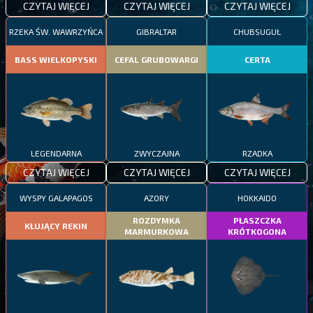
CZYTAJ WIĘCEJ
CZYTAJ WIĘCEJ
CZYTAJ WIĘCEJ
RZEKA ŚW. WAWRZYŃCA
GIBRALTAR
CHUBSUGUŁ
BASS WIELKOPYSKI
CEFAL GRUBOWARGI
CERTA
LEGENDARNA
ZWYCZAJNA
RZADKA
CZYTAJ WIĘCEJ
CZYTAJ WIĘCEJ
CZYTAJ WIĘCEJ
WYSPY GALAPAGOS
AZORY
HOKKAIDO
ROZDYMKA
PŁASZCZKA
KŁUJĄCY REKIN
MARMURKOWA
KRÓTKOGONA