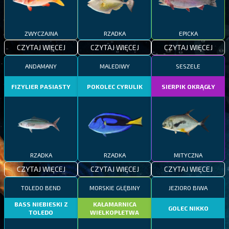
ZWYCZAJNA
RZADKA
EPICKA
CZYTAJ WIĘCEJ
CZYTAJ WIĘCEJ
CZYTAJ WIĘCEJ
ANDAMANY
MALEDIWY
SESZELE
FIZYLIER PASIASTY
POKOLEC CYRULIK
SIERPIK OKRĄGŁY
RZADKA
RZADKA
MITYCZNA
CZYTAJ WIĘCEJ
CZYTAJ WIĘCEJ
CZYTAJ WIĘCEJ
TOLEDO BEND
MORSKIE GŁĘBINY
JEZIORO BIWA
BASS NIEBIESKI Z
KAŁAMARNICA
GOLEC NIKKO
TOLEDO
WIELKOPŁETWA