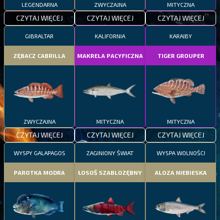
LEGENDARNA
ZWYCZAJNA
MITYCZNA
CZYTAJ WIĘCEJ
CZYTAJ WIĘCEJ
CZYTAJ WIĘCEJ
GIBRALTAR
KALIFORNIA
KARAIBY
ZĘBACZ CABRILLA
MAKRELA PACYFICZNA
TIGER GROUPER
ZWYCZAJNA
MITYCZNA
MITYCZNA
CZYTAJ WIĘCEJ
CZYTAJ WIĘCEJ
CZYTAJ WIĘCEJ
WYSPY GALAPAGOS
ZAGINIONY ŚWIAT
WYSPA WOLNOŚCI
PAROTKA MODRA
ŁOSOŚ SZABLOZĘBNY
ALOZA NIEBIESKA