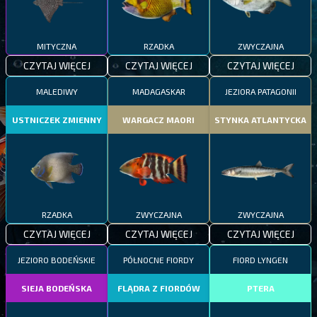
MITYCZNA
RZADKA
ZWYCZAJNA
CZYTAJ WIĘCEJ
CZYTAJ WIĘCEJ
CZYTAJ WIĘCEJ
MALEDIWY
MADAGASKAR
JEZIORA PATAGONII
USTNICZEK ZMIENNY
WARGACZ MAORI
STYNKA ATLANTYCKA
RZADKA
ZWYCZAJNA
ZWYCZAJNA
CZYTAJ WIĘCEJ
CZYTAJ WIĘCEJ
CZYTAJ WIĘCEJ
JEZIORO BODEŃSKIE
PÓŁNOCNE FIORDY
FIORD LYNGEN
SIEJA BODEŃSKA
FLĄDRA Z FIORDÓW
PTERA