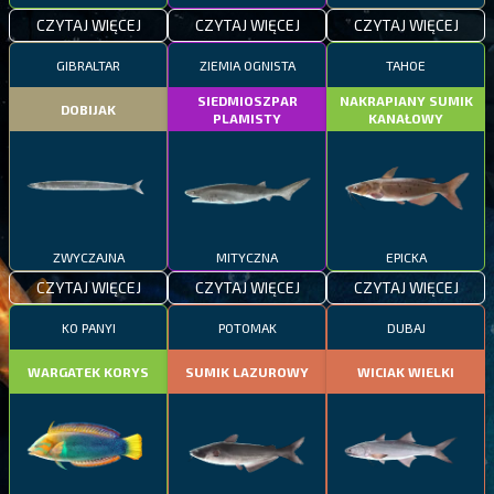
CZYTAJ WIĘCEJ
CZYTAJ WIĘCEJ
CZYTAJ WIĘCEJ
GIBRALTAR
ZIEMIA OGNISTA
TAHOE
SIEDMIOSZPAR
NAKRAPIANY SUMIK
DOBIJAK
PLAMISTY
KANAŁOWY
ZWYCZAJNA
MITYCZNA
EPICKA
CZYTAJ WIĘCEJ
CZYTAJ WIĘCEJ
CZYTAJ WIĘCEJ
KO PANYI
POTOMAK
DUBAJ
WARGATEK KORYS
SUMIK LAZUROWY
WICIAK WIELKI