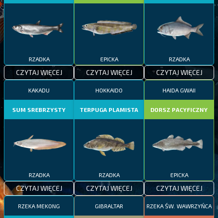
RZADKA
EPICKA
RZADKA
CZYTAJ WIĘCEJ
CZYTAJ WIĘCEJ
CZYTAJ WIĘCEJ
KAKADU
HOKKAIDO
HAIDA GWAII
SUM SREBRZYSTY
TERPUGA PLAMISTA
DORSZ PACYFICZNY
RZADKA
RZADKA
EPICKA
CZYTAJ WIĘCEJ
CZYTAJ WIĘCEJ
CZYTAJ WIĘCEJ
RZEKA MEKONG
GIBRALTAR
RZEKA ŚW. WAWRZYŃCA