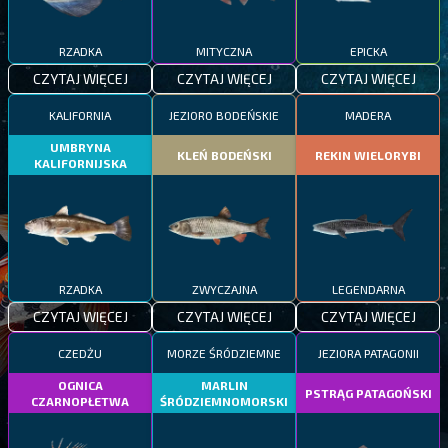
RZADKA
MITYCZNA
EPICKA
CZYTAJ WIĘCEJ
CZYTAJ WIĘCEJ
CZYTAJ WIĘCEJ
KALIFORNIA
JEZIORO BODEŃSKIE
MADERA
UMBRYNA
KLEŃ BODEŃSKI
REKIN WIELORYBI
KALIFORNIJSKA
RZADKA
ZWYCZAJNA
LEGENDARNA
CZYTAJ WIĘCEJ
CZYTAJ WIĘCEJ
CZYTAJ WIĘCEJ
CZEDŻU
MORZE ŚRÓDZIEMNE
JEZIORA PATAGONII
OGNICA
MARLIN
PSTRĄG PATAGOŃSKI
CZARNOPŁETWA
ŚRÓDZIEMNOMORSKI