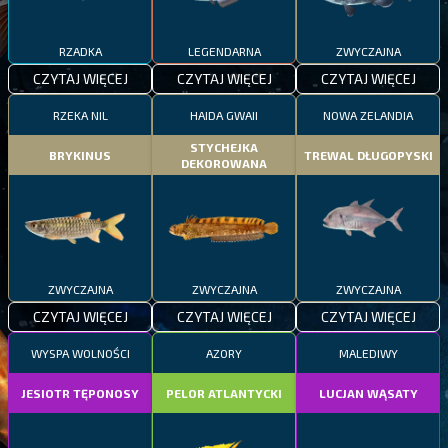
RZADKA
LEGENDARNA
ZWYCZAJNA
CZYTAJ WIĘCEJ
CZYTAJ WIĘCEJ
CZYTAJ WIĘCEJ
RZEKA NIL
HAIDA GWAII
NOWA ZELANDIA
STYCHEJKA
BRYKINUS
TREWAL DŁUGOPYSKI
DEKOROWANA
ZWYCZAJNA
ZWYCZAJNA
ZWYCZAJNA
CZYTAJ WIĘCEJ
CZYTAJ WIĘCEJ
CZYTAJ WIĘCEJ
WYSPA WOLNOŚCI
AZORY
MALEDIWY
JESIOTR TĘPONOSY
PELOR ATLANTYCKI
LUCJAN WĄSATY