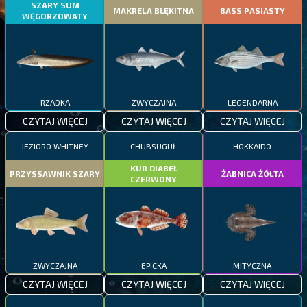
SZARY SUM
MAKRELA BŁĘKITNA
BASS PASIASTY
WĘGORZOWATY
RZADKA
ZWYCZAJNA
LEGENDARNA
CZYTAJ WIĘCEJ
CZYTAJ WIĘCEJ
CZYTAJ WIĘCEJ
JEZIORO WHITNEY
CHUBSUGUŁ
HOKKAIDO
KUR DIABEŁ
PRZYSSAWNIK SZARY
ŻABNICA ŻÓŁTA
CZERWONY
ZWYCZAJNA
EPICKA
MITYCZNA
CZYTAJ WIĘCEJ
CZYTAJ WIĘCEJ
CZYTAJ WIĘCEJ