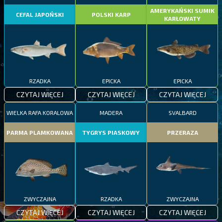
AMERYKAŃSKI SUMIK
CEFAL JAPOŃSKI
POLSKI KARP
KARŁOWATY
RZADKA
EPICKA
EPICKA
CZYTAJ WIĘCEJ
CZYTAJ WIĘCEJ
CZYTAJ WIĘCEJ
WIELKA RAFA KORALOWA
MADERA
SVALBARD
PARMA PLAMKOWANA
TYGRYS PIASKOWY
PRZERAZA
ZWYCZAJNA
RZADKA
ZWYCZAJNA
CZYTAJ WIĘCEJ
CZYTAJ WIĘCEJ
CZYTAJ WIĘCEJ