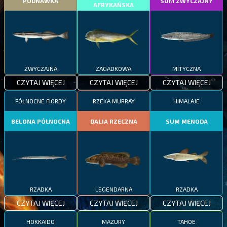
PODNAWKA
SUM ZWYCZAJNY
AFRYKAŃSKA
ZWYCZAJNA
ZAGADKOWA
MITYCZNA
CZYTAJ WIĘCEJ
CZYTAJ WIĘCEJ
CZYTAJ WIĘCEJ
PÓŁNOCNE FIORDY
RZEKA MURRAY
HIMALAJE
BELONA PÓŁNOCNA
DALIA RZECZNA
SUM MENODA
RZADKA
LEGENDARNA
RZADKA
CZYTAJ WIĘCEJ
CZYTAJ WIĘCEJ
CZYTAJ WIĘCEJ
HOKKAIDO
MAZURY
TAHOE