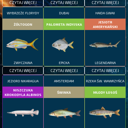
CZYTAJ WIĘCEJ
CZYTAJ WIĘCEJ
CZYTAJ WIĘCEJ
WYBRZEŻE FLORYDY
DUBAJ
HAIDA GWAII
JESIOTR
ŻÓŁTOGON
PALOMETA INDYJSKA
AMERYKAŃSKI
ZWYCZAJNA
EPICKA
LEGENDARNA
CZYTAJ WIĘCEJ
CZYTAJ WIĘCEJ
CZYTAJ WIĘCEJ
JEZIORO NIKARAGUA
AMSTERDAM
RZEKA ŚW. WAWRZYŃCA
NISZCZUKA
ŚWINKA
MŁODY ŁOSOŚ
KROKODYLA ALBINOS