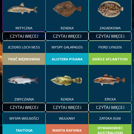
MITYCZNA
RZADKA
ZAGADKOWA
CZYTAJ WIĘCEJ
CZYTAJ WIĘCEJ
CZYTAJ WIĘCEJ
JEZIORO LOCH NESS
WYSPY GALAPAGOS
FIORD LYNGEN
TROĆ WĘDROWNA
ALUTERA PISANA
DORSZ ATLANTYCKI
ZWYCZAJNA
RZADKA
EPICKA
CZYTAJ WIĘCEJ
CZYTAJ WIĘCEJ
CZYTAJ WIĘCEJ
WYSPA WOLNOŚCI
WULKANY
ZATOKA OGNI
DYWANOWIEC
TAUTOGA
MANTA RAFOWA
AUSTRALIJSKI