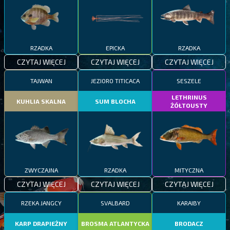
RZADKA
EPICKA
RZADKA
CZYTAJ WIĘCEJ
CZYTAJ WIĘCEJ
CZYTAJ WIĘCEJ
TAJWAN
JEZIORO TITICACA
SESZELE
LETHRINUS
KUHLIA SKALNA
SUM BLOCHA
ŻÓŁTOUSTY
ZWYCZAJNA
RZADKA
MITYCZNA
CZYTAJ WIĘCEJ
CZYTAJ WIĘCEJ
CZYTAJ WIĘCEJ
RZEKA JANGCY
SVALBARD
KARAIBY
KARP DRAPIEŻNY
BROSMA ATLANTYCKA
BRODACZ