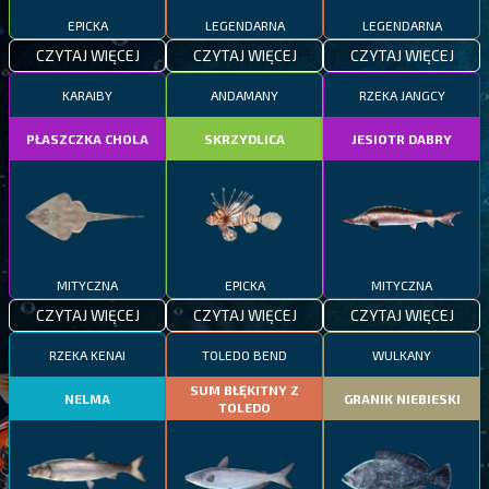
EPICKA
LEGENDARNA
LEGENDARNA
CZYTAJ WIĘCEJ
CZYTAJ WIĘCEJ
CZYTAJ WIĘCEJ
KARAIBY
ANDAMANY
RZEKA JANGCY
PŁASZCZKA CHOLA
SKRZYDLICA
JESIOTR DABRY
MITYCZNA
EPICKA
MITYCZNA
CZYTAJ WIĘCEJ
CZYTAJ WIĘCEJ
CZYTAJ WIĘCEJ
RZEKA KENAI
TOLEDO BEND
WULKANY
SUM BŁĘKITNY Z
NELMA
GRANIK NIEBIESKI
TOLEDO