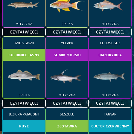
MITYCZNA
EPICKA
MITYCZNA
CZYTAJ WIĘCEJ
CZYTAJ WIĘCEJ
CZYTAJ WIĘCEJ
HAIDA GWAII
YELAPA
CHUBSUGUŁ
KULBINIEC JASNY
SUMIK MORSKI
BIAŁORYBICA
EPICKA
MITYCZNA
MITYCZNA
CZYTAJ WIĘCEJ
CZYTAJ WIĘCEJ
CZYTAJ WIĘCEJ
JEZIORA PATAGONII
SESZELE
TAJWAN
PUYE
ZŁOTAWKA
CULTER CZERWIENNY