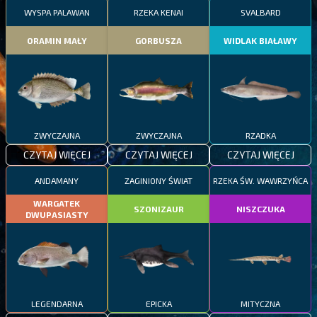
WYSPA PALAWAN
RZEKA KENAI
SVALBARD
ORAMIN MAŁY
GORBUSZA
WIDLAK BIAŁAWY
ZWYCZAJNA
ZWYCZAJNA
RZADKA
CZYTAJ WIĘCEJ
CZYTAJ WIĘCEJ
CZYTAJ WIĘCEJ
ANDAMANY
ZAGINIONY ŚWIAT
RZEKA ŚW. WAWRZYŃCA
WARGATEK
SZONIZAUR
NISZCZUKA
DWUPASIASTY
LEGENDARNA
EPICKA
MITYCZNA