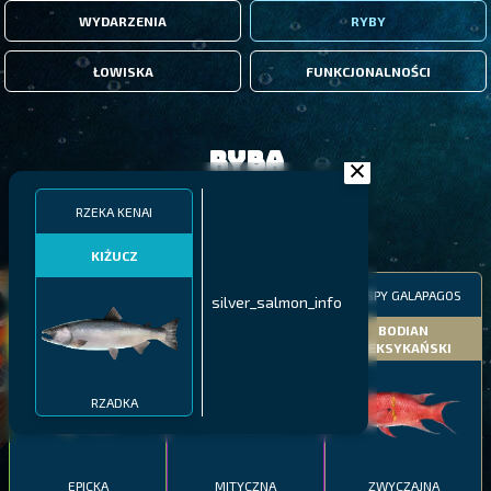
WYDARZENIA
RYBY
ŁOWISKA
FUNKCJONALNOŚCI
Ryba
RZEKA KENAI
FILTRY
KIŻUCZ
MALAWI
PÓŁNOCNE FIORDY
WYSPY GALAPAGOS
silver_salmon_info
BODIAN
PYSZCZAK ZACHODNI
LING
MEKSYKAŃSKI
RZADKA
EPICKA
MITYCZNA
ZWYCZAJNA