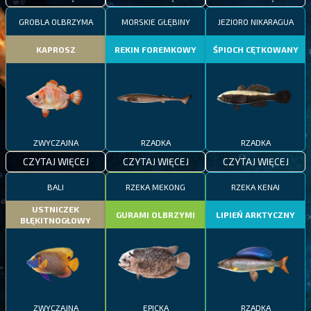
GROBLA OLBRZYMA
MORSKIE GŁĘBINY
JEZIORO NIKARAGUA
KAPROSZ
REKIN FOREMKOWY
ŚPIOCH CĘTKOWANY
ZWYCZAJNA
RZADKA
RZADKA
CZYTAJ WIĘCEJ
CZYTAJ WIĘCEJ
CZYTAJ WIĘCEJ
BALI
RZEKA MEKONG
RZEKA KENAI
USTNICZEK
GURAMI OLBRZYMI
LIPIEŃ ARKTYCZNY
BŁĘKITNOGŁOWY
ZWYCZAJNA
EPICKA
RZADKA