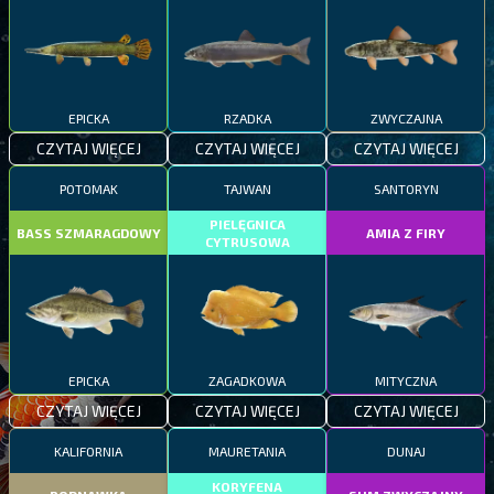
EPICKA
RZADKA
ZWYCZAJNA
CZYTAJ WIĘCEJ
CZYTAJ WIĘCEJ
CZYTAJ WIĘCEJ
POTOMAK
TAJWAN
SANTORYN
PIELĘGNICA
BASS SZMARAGDOWY
AMIA Z FIRY
CYTRUSOWA
EPICKA
ZAGADKOWA
MITYCZNA
CZYTAJ WIĘCEJ
CZYTAJ WIĘCEJ
CZYTAJ WIĘCEJ
KALIFORNIA
MAURETANIA
DUNAJ
KORYFENA