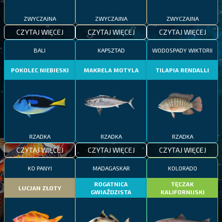
ZWYCZAJNA
ZWYCZAJNA
ZWYCZAJNA
CZYTAJ WIĘCEJ
CZYTAJ WIĘCEJ
CZYTAJ WIĘCEJ
BALI
KAPSZTAD
WODOSPADY WIKTORII
POKOLEC NIEBIESKI
MAKRELA MOTYLA
TILAPIA RENDALLI
RZADKA
RZADKA
RZADKA
CZYTAJ WIĘCEJ
CZYTAJ WIĘCEJ
CZYTAJ WIĘCEJ
KO PANYI
MADAGASKAR
KOLORADO
ROGATNICA
TĘCZAK
LUCJAN ZŁOTY
GWIAŹDZISTA
KALIFORNIJSKI