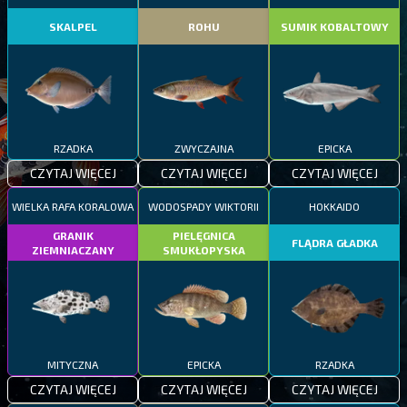
SKALPEL
ROHU
SUMIK KOBALTOWY
RZADKA
ZWYCZAJNA
EPICKA
CZYTAJ WIĘCEJ
CZYTAJ WIĘCEJ
CZYTAJ WIĘCEJ
WIELKA RAFA KORALOWA
WODOSPADY WIKTORII
HOKKAIDO
GRANIK
PIELĘGNICA
FLĄDRA GŁADKA
ZIEMNIACZANY
SMUKŁOPYSKA
MITYCZNA
EPICKA
RZADKA
CZYTAJ WIĘCEJ
CZYTAJ WIĘCEJ
CZYTAJ WIĘCEJ