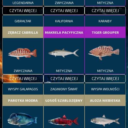
LEGENDARNA
ZWYCZAJNA
MITYCZNA
CZYTAJ WIĘCEJ
CZYTAJ WIĘCEJ
CZYTAJ WIĘCEJ
GIBRALTAR
KALIFORNIA
KARAIBY
ZĘBACZ CABRILLA
MAKRELA PACYFICZNA
TIGER GROUPER
ZWYCZAJNA
MITYCZNA
MITYCZNA
CZYTAJ WIĘCEJ
CZYTAJ WIĘCEJ
CZYTAJ WIĘCEJ
WYSPY GALAPAGOS
ZAGINIONY ŚWIAT
WYSPA WOLNOŚCI
PAROTKA MODRA
ŁOSOŚ SZABLOZĘBNY
ALOZA NIEBIESKA