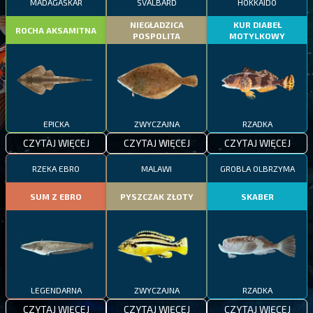
MADAGASKAR
SVALBARD
HOKKAIDO
NIEGŁADZICA
KUR DIABEŁ
ROCHA AKSAMITNA
POSPOLITA
MOTYLKOWY
EPICKA
ZWYCZAJNA
RZADKA
CZYTAJ WIĘCEJ
CZYTAJ WIĘCEJ
CZYTAJ WIĘCEJ
RZEKA EBRO
MALAWI
GROBLA OLBRZYMA
SUM Z EBRO
PYSZCZAK ZŁOTY
SKABER
LEGENDARNA
ZWYCZAJNA
RZADKA
CZYTAJ WIĘCEJ
CZYTAJ WIĘCEJ
CZYTAJ WIĘCEJ