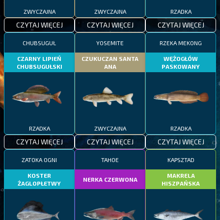
ZWYCZAJNA
ZWYCZAJNA
RZADKA
CZYTAJ WIĘCEJ
CZYTAJ WIĘCEJ
CZYTAJ WIĘCEJ
CHUBSUGUŁ
YOSEMITE
RZEKA MEKONG
CZARNY LIPIEŃ
CZUKUCZAN SANTA
WĘŻOGŁÓW
CHUBSUGUŁSKI
ANA
PASKOWANY
RZADKA
ZWYCZAJNA
RZADKA
CZYTAJ WIĘCEJ
CZYTAJ WIĘCEJ
CZYTAJ WIĘCEJ
ZATOKA OGNI
TAHOE
KAPSZTAD
KOSTER
MAKRELA
NERKA CZERWONA
ŻAGLOPŁETWY
HISZPAŃSKA