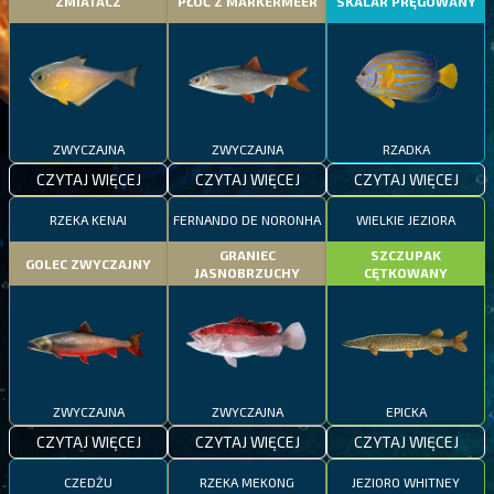
ZMIATACZ
PŁOĆ Z MARKERMEER
SKALAR PRĘGOWANY
ZWYCZAJNA
ZWYCZAJNA
RZADKA
CZYTAJ WIĘCEJ
CZYTAJ WIĘCEJ
CZYTAJ WIĘCEJ
RZEKA KENAI
FERNANDO DE NORONHA
WIELKIE JEZIORA
GRANIEC
SZCZUPAK
GOLEC ZWYCZAJNY
JASNOBRZUCHY
CĘTKOWANY
ZWYCZAJNA
ZWYCZAJNA
EPICKA
CZYTAJ WIĘCEJ
CZYTAJ WIĘCEJ
CZYTAJ WIĘCEJ
CZEDŻU
RZEKA MEKONG
JEZIORO WHITNEY