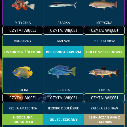
MITYCZNA
RZADKA
MITYCZNA
CZYTAJ WIĘCEJ
CZYTAJ WIĘCEJ
CZYTAJ WIĘCEJ
ANDAMANY
MALAWI
JEZIORO BIWA
USTNICZEK ŻÓŁTOOKI
PIELĘGNICA PAPUZIA
GOLEC SZCZELINOWY
EPICKA
RZADKA
EPICKA
CZYTAJ WIĘCEJ
CZYTAJ WIĘCEJ
CZYTAJ WIĘCEJ
RZEKA AMAZONKA
JEZIORO BODEŃSKIE
ZATOKA SAGINAW
NISZCZUKA
CZUKUCZAN ANA Z
GOLEC JEZIORNY
KROKODYLA
SAGINAW