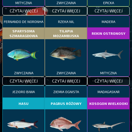
MITYCZNA
ZWYCZAJNA
EPICKA
CZYTAJ WIĘCEJ
CZYTAJ WIĘCEJ
CZYTAJ WIĘCEJ
FERNANDO DE NORONHA
RZEKA NIL
MADERA
SPARYSOMA
TILAPIA
REKIN OSTRONOSY
SZMARAGDOWA
MOZAMBIJSKA
ZWYCZAJNA
ZWYCZAJNA
MITYCZNA
CZYTAJ WIĘCEJ
CZYTAJ WIĘCEJ
CZYTAJ WIĘCEJ
JEZIORO BIWA
ZIEMIA OGNISTA
MADAGASKAR
HASU
PAGRUS RÓŻOWY
KOSOGON WIELKOOKI