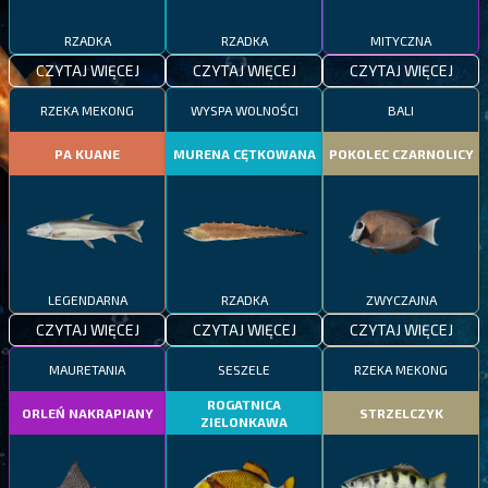
RZADKA
RZADKA
MITYCZNA
CZYTAJ WIĘCEJ
CZYTAJ WIĘCEJ
CZYTAJ WIĘCEJ
RZEKA MEKONG
WYSPA WOLNOŚCI
BALI
PA KUANE
MURENA CĘTKOWANA
POKOLEC CZARNOLICY
LEGENDARNA
RZADKA
ZWYCZAJNA
CZYTAJ WIĘCEJ
CZYTAJ WIĘCEJ
CZYTAJ WIĘCEJ
MAURETANIA
SESZELE
RZEKA MEKONG
ROGATNICA
ORLEŃ NAKRAPIANY
STRZELCZYK
ZIELONKAWA