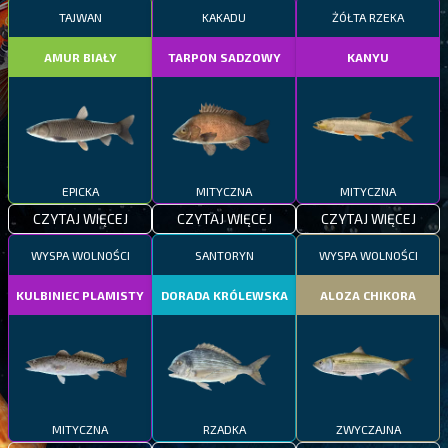
TAJWAN
KAKADU
ŻÓŁTA RZEKA
AMUR BIAŁY
TARPON SADZOWY
KANYU
EPICKA
MITYCZNA
MITYCZNA
CZYTAJ WIĘCEJ
CZYTAJ WIĘCEJ
CZYTAJ WIĘCEJ
WYSPA WOLNOŚCI
SANTORYN
WYSPA WOLNOŚCI
KULBINIEC PLAMISTY
DORADA KRÓLEWSKA
ALOZA CHIKORA
MITYCZNA
RZADKA
ZWYCZAJNA