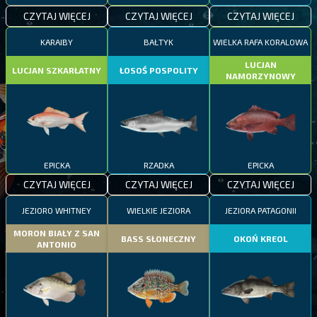
CZYTAJ WIĘCEJ
CZYTAJ WIĘCEJ
CZYTAJ WIĘCEJ
KARAIBY
BAŁTYK
WIELKA RAFA KORALOWA
LUCJAN
LUCJAN SZKARŁATNY
ŁOSOŚ POSPOLITY
NAMORZYNOWY
EPICKA
RZADKA
EPICKA
CZYTAJ WIĘCEJ
CZYTAJ WIĘCEJ
CZYTAJ WIĘCEJ
JEZIORO WHITNEY
WIELKIE JEZIORA
JEZIORA PATAGONII
MORON BIAŁY Z SAN
BASS SŁONECZNY
OKOŃ KREOL
ANTONIO