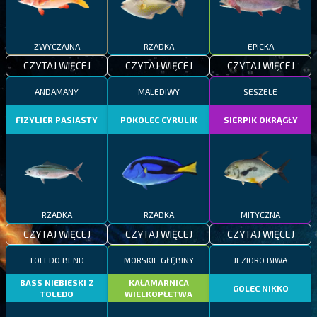
ZWYCZAJNA
RZADKA
EPICKA
CZYTAJ WIĘCEJ
CZYTAJ WIĘCEJ
CZYTAJ WIĘCEJ
ANDAMANY
MALEDIWY
SESZELE
FIZYLIER PASIASTY
POKOLEC CYRULIK
SIERPIK OKRĄGŁY
RZADKA
RZADKA
MITYCZNA
CZYTAJ WIĘCEJ
CZYTAJ WIĘCEJ
CZYTAJ WIĘCEJ
TOLEDO BEND
MORSKIE GŁĘBINY
JEZIORO BIWA
BASS NIEBIESKI Z
KAŁAMARNICA
GOLEC NIKKO
TOLEDO
WIELKOPŁETWA