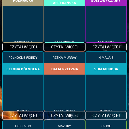
PODNAWKA
SUM ZWYCZAJNY
AFRYKAŃSKA
ZWYCZAJNA
ZAGADKOWA
MITYCZNA
CZYTAJ WIĘCEJ
CZYTAJ WIĘCEJ
CZYTAJ WIĘCEJ
PÓŁNOCNE FIORDY
RZEKA MURRAY
HIMALAJE
BELONA PÓŁNOCNA
DALIA RZECZNA
SUM MENODA
RZADKA
LEGENDARNA
RZADKA
CZYTAJ WIĘCEJ
CZYTAJ WIĘCEJ
CZYTAJ WIĘCEJ
HOKKAIDO
MAZURY
TAHOE