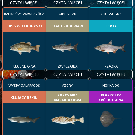
CZYTAJ WIĘCEJ
CZYTAJ WIĘCEJ
CZYTAJ WIĘCEJ
RZEKA ŚW. WAWRZYŃCA
GIBRALTAR
CHUBSUGUŁ
BASS WIELKOPYSKI
CEFAL GRUBOWARGI
CERTA
LEGENDARNA
ZWYCZAJNA
RZADKA
CZYTAJ WIĘCEJ
CZYTAJ WIĘCEJ
CZYTAJ WIĘCEJ
WYSPY GALAPAGOS
AZORY
HOKKAIDO
ROZDYMKA
PŁASZCZKA
KŁUJĄCY REKIN
MARMURKOWA
KRÓTKOGONA