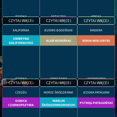
RZADKA
MITYCZNA
EPICKA
CZYTAJ WIĘCEJ
CZYTAJ WIĘCEJ
CZYTAJ WIĘCEJ
KALIFORNIA
JEZIORO BODEŃSKIE
MADERA
UMBRYNA
KLEŃ BODEŃSKI
REKIN WIELORYBI
KALIFORNIJSKA
RZADKA
ZWYCZAJNA
LEGENDARNA
CZYTAJ WIĘCEJ
CZYTAJ WIĘCEJ
CZYTAJ WIĘCEJ
CZEDŻU
MORZE ŚRÓDZIEMNE
JEZIORA PATAGONII
OGNICA
MARLIN
PSTRĄG PATAGOŃSKI
CZARNOPŁETWA
ŚRÓDZIEMNOMORSKI