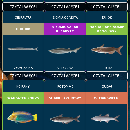
CZYTAJ WIĘCEJ
CZYTAJ WIĘCEJ
CZYTAJ WIĘCEJ
GIBRALTAR
ZIEMIA OGNISTA
TAHOE
SIEDMIOSZPAR
NAKRAPIANY SUMIK
DOBIJAK
PLAMISTY
KANAŁOWY
ZWYCZAJNA
MITYCZNA
EPICKA
CZYTAJ WIĘCEJ
CZYTAJ WIĘCEJ
CZYTAJ WIĘCEJ
KO PANYI
POTOMAK
DUBAJ
WARGATEK KORYS
SUMIK LAZUROWY
WICIAK WIELKI