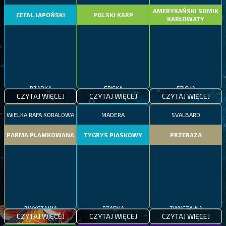
AMERYKAŃSKI SUMIK
CEFAL JAPOŃSKI
POLSKI KARP
KARŁOWATY
RZADKA
EPICKA
EPICKA
CZYTAJ WIĘCEJ
CZYTAJ WIĘCEJ
CZYTAJ WIĘCEJ
WIELKA RAFA KORALOWA
MADERA
SVALBARD
PARMA PLAMKOWANA
TYGRYS PIASKOWY
PRZERAZA
ZWYCZAJNA
RZADKA
ZWYCZAJNA
CZYTAJ WIĘCEJ
CZYTAJ WIĘCEJ
CZYTAJ WIĘCEJ