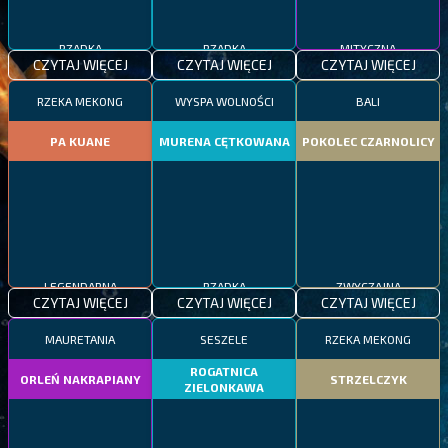
RZADKA
RZADKA
MITYCZNA
CZYTAJ WIĘCEJ
CZYTAJ WIĘCEJ
CZYTAJ WIĘCEJ
RZEKA MEKONG
WYSPA WOLNOŚCI
BALI
PA KUANE
MURENA CĘTKOWANA
POKOLEC CZARNOLICY
LEGENDARNA
RZADKA
ZWYCZAJNA
CZYTAJ WIĘCEJ
CZYTAJ WIĘCEJ
CZYTAJ WIĘCEJ
MAURETANIA
SESZELE
RZEKA MEKONG
ROGATNICA
ORLEŃ NAKRAPIANY
STRZELCZYK
ZIELONKAWA