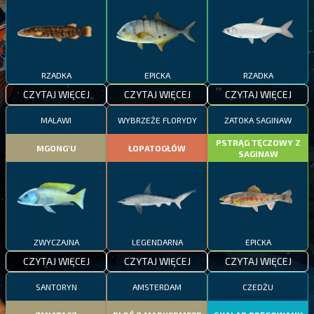
RZADKA
EPICKA
RZADKA
CZYTAJ WIĘCEJ
CZYTAJ WIĘCEJ
CZYTAJ WIĘCEJ
MALAWI
WYBRZEŻE FLORYDY
ZATOKA SAGINAW
PSTRĄG TĘCZOWY Z
MGONG'U
ŁOPATOGŁÓW
SAGINAW
ZWYCZAJNA
LEGENDARNA
EPICKA
CZYTAJ WIĘCEJ
CZYTAJ WIĘCEJ
CZYTAJ WIĘCEJ
SANTORYN
AMSTERDAM
CZEDŻU