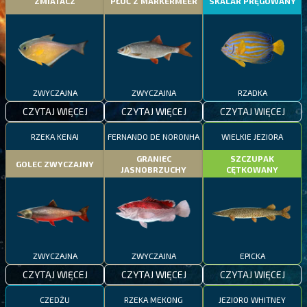
ZMIATACZ
PŁOĆ Z MARKERMEER
SKALAR PRĘGOWANY
ZWYCZAJNA
ZWYCZAJNA
RZADKA
CZYTAJ WIĘCEJ
CZYTAJ WIĘCEJ
CZYTAJ WIĘCEJ
RZEKA KENAI
FERNANDO DE NORONHA
WIELKIE JEZIORA
GRANIEC
SZCZUPAK
GOLEC ZWYCZAJNY
JASNOBRZUCHY
CĘTKOWANY
ZWYCZAJNA
ZWYCZAJNA
EPICKA
CZYTAJ WIĘCEJ
CZYTAJ WIĘCEJ
CZYTAJ WIĘCEJ
CZEDŻU
RZEKA MEKONG
JEZIORO WHITNEY