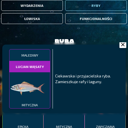
WYDARZENIA
RYBY
ŁOWISKA
FUNKCJONALNOŚCI
Ryba
MALEDIWY
FILTRY
LUCJAN WĄSATY
Ciekawska i przyjacielska ryba.
MALAWI
PÓŁNOCNE FIORDY
WYSPY GALAPAGOS
Zamieszkuje rafy i laguny.
BODIAN
PYSZCZAK ZACHODNI
LING
MEKSYKAŃSKI
MITYCZNA
EPICKA
MITYCZNA
ZWYCZAJNA