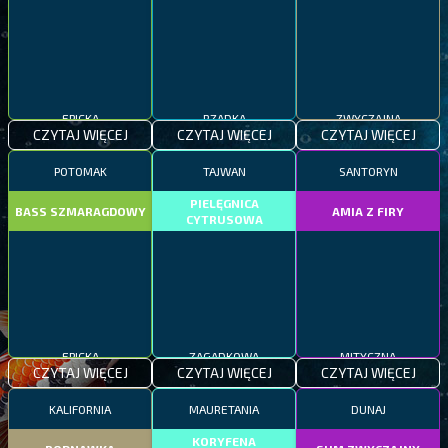
EPICKA
RZADKA
ZWYCZAJNA
CZYTAJ WIĘCEJ
CZYTAJ WIĘCEJ
CZYTAJ WIĘCEJ
POTOMAK
TAJWAN
SANTORYN
PIELĘGNICA
BASS SZMARAGDOWY
AMIA Z FIRY
CYTRUSOWA
EPICKA
ZAGADKOWA
MITYCZNA
CZYTAJ WIĘCEJ
CZYTAJ WIĘCEJ
CZYTAJ WIĘCEJ
KALIFORNIA
MAURETANIA
DUNAJ
KORYFENA