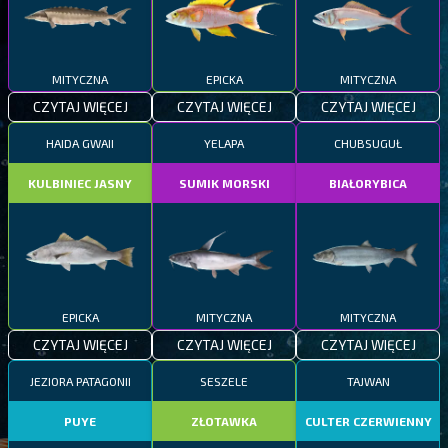
MITYCZNA
EPICKA
MITYCZNA
CZYTAJ WIĘCEJ
CZYTAJ WIĘCEJ
CZYTAJ WIĘCEJ
HAIDA GWAII
YELAPA
CHUBSUGUŁ
KULBINIEC JASNY
SUMIK MORSKI
BIAŁORYBICA
EPICKA
MITYCZNA
MITYCZNA
CZYTAJ WIĘCEJ
CZYTAJ WIĘCEJ
CZYTAJ WIĘCEJ
JEZIORA PATAGONII
SESZELE
TAJWAN
PUYE
ZŁOTAWKA
CULTER CZERWIENNY