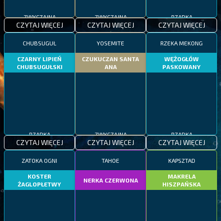
ZWYCZAJNA
ZWYCZAJNA
RZADKA
CZYTAJ WIĘCEJ
CZYTAJ WIĘCEJ
CZYTAJ WIĘCEJ
CHUBSUGUŁ
YOSEMITE
RZEKA MEKONG
CZARNY LIPIEŃ
CZUKUCZAN SANTA
WĘŻOGŁÓW
CHUBSUGUŁSKI
ANA
PASKOWANY
RZADKA
ZWYCZAJNA
RZADKA
CZYTAJ WIĘCEJ
CZYTAJ WIĘCEJ
CZYTAJ WIĘCEJ
ZATOKA OGNI
TAHOE
KAPSZTAD
KOSTER
MAKRELA
NERKA CZERWONA
ŻAGLOPŁETWY
HISZPAŃSKA