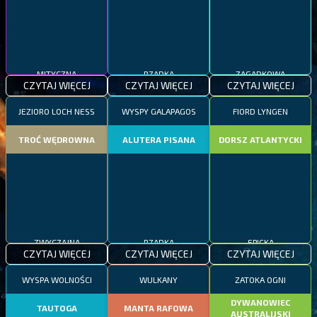
MITYCZNA
RZADKA
ZAGADKOWA
CZYTAJ WIĘCEJ
CZYTAJ WIĘCEJ
CZYTAJ WIĘCEJ
JEZIORO LOCH NESS
WYSPY GALAPAGOS
FIORD LYNGEN
TROĆ WĘDROWNA
ALUTERA PISANA
DORSZ ATLANTYCKI
ZWYCZAJNA
RZADKA
EPICKA
CZYTAJ WIĘCEJ
CZYTAJ WIĘCEJ
CZYTAJ WIĘCEJ
WYSPA WOLNOŚCI
WULKANY
ZATOKA OGNI
DYWANOWIEC
TAUTOGA
MANTA RAFOWA
AUSTRALIJSKI