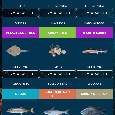
EPICKA
LEGENDARNA
LEGENDARNA
CZYTAJ WIĘCEJ
CZYTAJ WIĘCEJ
CZYTAJ WIĘCEJ
KARAIBY
ANDAMANY
RZEKA JANGCY
PŁASZCZKA CHOLA
SKRZYDLICA
JESIOTR DABRY
MITYCZNA
EPICKA
MITYCZNA
CZYTAJ WIĘCEJ
CZYTAJ WIĘCEJ
CZYTAJ WIĘCEJ
RZEKA KENAI
TOLEDO BEND
WULKANY
SUM BŁĘKITNY Z
NELMA
GRANIK NIEBIESKI
TOLEDO