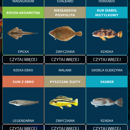
MADAGASKAR
SVALBARD
HOKKAIDO
NIEGŁADZICA
KUR DIABEŁ
ROCHA AKSAMITNA
POSPOLITA
MOTYLKOWY
EPICKA
ZWYCZAJNA
RZADKA
CZYTAJ WIĘCEJ
CZYTAJ WIĘCEJ
CZYTAJ WIĘCEJ
RZEKA EBRO
MALAWI
GROBLA OLBRZYMA
SUM Z EBRO
PYSZCZAK ZŁOTY
SKABER
LEGENDARNA
ZWYCZAJNA
RZADKA
CZYTAJ WIĘCEJ
CZYTAJ WIĘCEJ
CZYTAJ WIĘCEJ