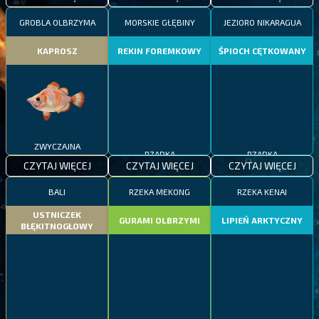
GROBLA OLBRZYMA
MORSKIE GŁĘBINY
JEZIORO NIKARAGUA
KAPROSZ
REKIN FOREMKOWY
ŚPIOCH CĘTKOWANY
ZWYCZAJNA
RZADKA
RZADKA
CZYTAJ WIĘCEJ
CZYTAJ WIĘCEJ
CZYTAJ WIĘCEJ
BALI
RZEKA MEKONG
RZEKA KENAI
USTNICZEK
GURAMI OLBRZYMI
LIPIEŃ ARKTYCZNY
BŁĘKITNOGŁOWY
ZWYCZAJNA
EPICKA
RZADKA