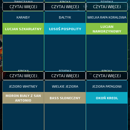
CZYTAJ WIĘCEJ
CZYTAJ WIĘCEJ
CZYTAJ WIĘCEJ
KARAIBY
BAŁTYK
WIELKA RAFA KORALOWA
LUCJAN
LUCJAN SZKARŁATNY
ŁOSOŚ POSPOLITY
NAMORZYNOWY
EPICKA
RZADKA
EPICKA
CZYTAJ WIĘCEJ
CZYTAJ WIĘCEJ
CZYTAJ WIĘCEJ
JEZIORO WHITNEY
WIELKIE JEZIORA
JEZIORA PATAGONII
MORON BIAŁY Z SAN
BASS SŁONECZNY
OKOŃ KREOL
ANTONIO