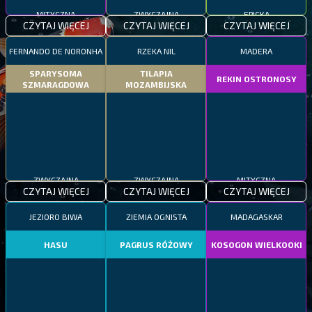
MITYCZNA
ZWYCZAJNA
EPICKA
CZYTAJ WIĘCEJ
CZYTAJ WIĘCEJ
CZYTAJ WIĘCEJ
FERNANDO DE NORONHA
RZEKA NIL
MADERA
SPARYSOMA
TILAPIA
REKIN OSTRONOSY
SZMARAGDOWA
MOZAMBIJSKA
ZWYCZAJNA
ZWYCZAJNA
MITYCZNA
CZYTAJ WIĘCEJ
CZYTAJ WIĘCEJ
CZYTAJ WIĘCEJ
JEZIORO BIWA
ZIEMIA OGNISTA
MADAGASKAR
HASU
PAGRUS RÓŻOWY
KOSOGON WIELKOOKI