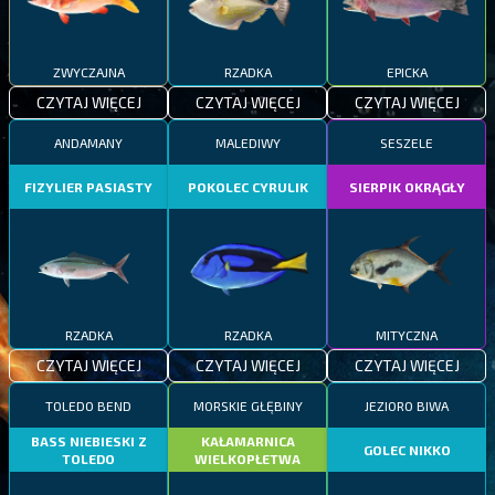
ZWYCZAJNA
RZADKA
EPICKA
CZYTAJ WIĘCEJ
CZYTAJ WIĘCEJ
CZYTAJ WIĘCEJ
ANDAMANY
MALEDIWY
SESZELE
FIZYLIER PASIASTY
POKOLEC CYRULIK
SIERPIK OKRĄGŁY
RZADKA
RZADKA
MITYCZNA
CZYTAJ WIĘCEJ
CZYTAJ WIĘCEJ
CZYTAJ WIĘCEJ
TOLEDO BEND
MORSKIE GŁĘBINY
JEZIORO BIWA
BASS NIEBIESKI Z
KAŁAMARNICA
GOLEC NIKKO
TOLEDO
WIELKOPŁETWA