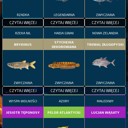
RZADKA
LEGENDARNA
ZWYCZAJNA
CZYTAJ WIĘCEJ
CZYTAJ WIĘCEJ
CZYTAJ WIĘCEJ
RZEKA NIL
HAIDA GWAII
NOWA ZELANDIA
STYCHEJKA
BRYKINUS
TREWAL DŁUGOPYSKI
DEKOROWANA
ZWYCZAJNA
ZWYCZAJNA
ZWYCZAJNA
CZYTAJ WIĘCEJ
CZYTAJ WIĘCEJ
CZYTAJ WIĘCEJ
WYSPA WOLNOŚCI
AZORY
MALEDIWY
JESIOTR TĘPONOSY
PELOR ATLANTYCKI
LUCJAN WĄSATY