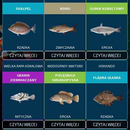
SKALPEL
ROHU
SUMIK KOBALTOWY
RZADKA
ZWYCZAJNA
EPICKA
CZYTAJ WIĘCEJ
CZYTAJ WIĘCEJ
CZYTAJ WIĘCEJ
WIELKA RAFA KORALOWA
WODOSPADY WIKTORII
HOKKAIDO
GRANIK
PIELĘGNICA
FLĄDRA GŁADKA
ZIEMNIACZANY
SMUKŁOPYSKA
MITYCZNA
EPICKA
RZADKA
CZYTAJ WIĘCEJ
CZYTAJ WIĘCEJ
CZYTAJ WIĘCEJ