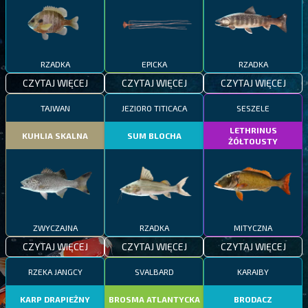
RZADKA
EPICKA
RZADKA
CZYTAJ WIĘCEJ
CZYTAJ WIĘCEJ
CZYTAJ WIĘCEJ
TAJWAN
JEZIORO TITICACA
SESZELE
LETHRINUS
KUHLIA SKALNA
SUM BLOCHA
ŻÓŁTOUSTY
ZWYCZAJNA
RZADKA
MITYCZNA
CZYTAJ WIĘCEJ
CZYTAJ WIĘCEJ
CZYTAJ WIĘCEJ
RZEKA JANGCY
SVALBARD
KARAIBY
KARP DRAPIEŻNY
BROSMA ATLANTYCKA
BRODACZ