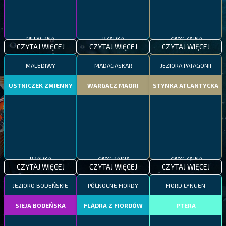
MITYCZNA
RZADKA
ZWYCZAJNA
CZYTAJ WIĘCEJ
CZYTAJ WIĘCEJ
CZYTAJ WIĘCEJ
MALEDIWY
MADAGASKAR
JEZIORA PATAGONII
USTNICZEK ZMIENNY
WARGACZ MAORI
STYNKA ATLANTYCKA
RZADKA
ZWYCZAJNA
ZWYCZAJNA
CZYTAJ WIĘCEJ
CZYTAJ WIĘCEJ
CZYTAJ WIĘCEJ
JEZIORO BODEŃSKIE
PÓŁNOCNE FIORDY
FIORD LYNGEN
SIEJA BODEŃSKA
FLĄDRA Z FIORDÓW
PTERA