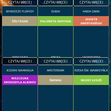
CZYTAJ WIĘCEJ
CZYTAJ WIĘCEJ
CZYTAJ WIĘCEJ
WYBRZEŻE FLORYDY
DUBAJ
HAIDA GWAII
JESIOTR
ŻÓŁTOGON
PALOMETA INDYJSKA
AMERYKAŃSKI
ZWYCZAJNA
EPICKA
LEGENDARNA
CZYTAJ WIĘCEJ
CZYTAJ WIĘCEJ
CZYTAJ WIĘCEJ
JEZIORO NIKARAGUA
AMSTERDAM
RZEKA ŚW. WAWRZYŃCA
NISZCZUKA
ŚWINKA
MŁODY ŁOSOŚ
KROKODYLA ALBINOS