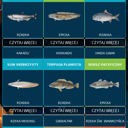
RZADKA
EPICKA
RZADKA
CZYTAJ WIĘCEJ
CZYTAJ WIĘCEJ
CZYTAJ WIĘCEJ
KAKADU
HOKKAIDO
HAIDA GWAII
SUM SREBRZYSTY
TERPUGA PLAMISTA
DORSZ PACYFICZNY
RZADKA
RZADKA
EPICKA
CZYTAJ WIĘCEJ
CZYTAJ WIĘCEJ
CZYTAJ WIĘCEJ
RZEKA MEKONG
GIBRALTAR
RZEKA ŚW. WAWRZYŃCA