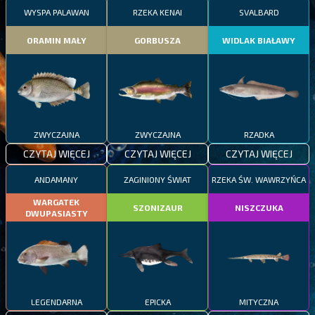
WYSPA PALAWAN
RZEKA KENAI
SVALBARD
ORAMIN MAŁY
GORBUSZA
WIDLAK BIAŁAWY
ZWYCZAJNA
ZWYCZAJNA
RZADKA
CZYTAJ WIĘCEJ
CZYTAJ WIĘCEJ
CZYTAJ WIĘCEJ
ANDAMANY
ZAGINIONY ŚWIAT
RZEKA ŚW. WAWRZYŃCA
WARGATEK
SZONIZAUR
NISZCZUKA
DWUPASIASTY
LEGENDARNA
EPICKA
MITYCZNA