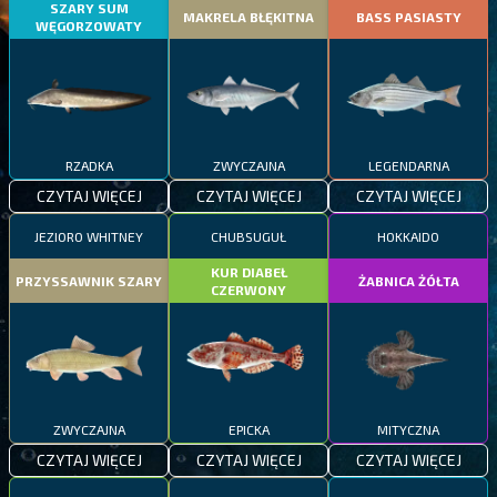
SZARY SUM
MAKRELA BŁĘKITNA
BASS PASIASTY
WĘGORZOWATY
RZADKA
ZWYCZAJNA
LEGENDARNA
CZYTAJ WIĘCEJ
CZYTAJ WIĘCEJ
CZYTAJ WIĘCEJ
JEZIORO WHITNEY
CHUBSUGUŁ
HOKKAIDO
KUR DIABEŁ
PRZYSSAWNIK SZARY
ŻABNICA ŻÓŁTA
CZERWONY
ZWYCZAJNA
EPICKA
MITYCZNA
CZYTAJ WIĘCEJ
CZYTAJ WIĘCEJ
CZYTAJ WIĘCEJ