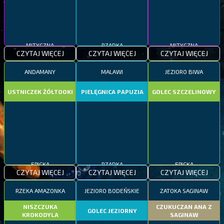
MITYCZNA
RZADKA
MITYCZNA
CZYTAJ WIĘCEJ
CZYTAJ WIĘCEJ
CZYTAJ WIĘCEJ
ANDAMANY
MALAWI
JEZIORO BIWA
USTNICZEK ŻÓŁTOOKI
PIELĘGNICA PAPUZIA
GOLEC SZCZELINOWY
EPICKA
RZADKA
EPICKA
CZYTAJ WIĘCEJ
CZYTAJ WIĘCEJ
CZYTAJ WIĘCEJ
RZEKA AMAZONKA
JEZIORO BODEŃSKIE
ZATOKA SAGINAW
NISZCZUKA
CZUKUCZAN ANA Z
GOLEC JEZIORNY
KROKODYLA
SAGINAW