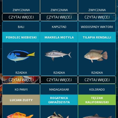
ZWYCZAJNA
ZWYCZAJNA
ZWYCZAJNA
CZYTAJ WIĘCEJ
CZYTAJ WIĘCEJ
CZYTAJ WIĘCEJ
BALI
KAPSZTAD
WODOSPADY WIKTORII
POKOLEC NIEBIESKI
MAKRELA MOTYLA
TILAPIA RENDALLI
RZADKA
RZADKA
RZADKA
CZYTAJ WIĘCEJ
CZYTAJ WIĘCEJ
CZYTAJ WIĘCEJ
KO PANYI
MADAGASKAR
KOLORADO
ROGATNICA
TĘCZAK
LUCJAN ZŁOTY
GWIAŹDZISTA
KALIFORNIJSKI