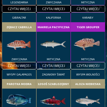
LEGENDARNA
ZWYCZAJNA
MITYCZNA
CZYTAJ WIĘCEJ
CZYTAJ WIĘCEJ
CZYTAJ WIĘCEJ
GIBRALTAR
KALIFORNIA
KARAIBY
ZĘBACZ CABRILLA
MAKRELA PACYFICZNA
TIGER GROUPER
ZWYCZAJNA
MITYCZNA
MITYCZNA
CZYTAJ WIĘCEJ
CZYTAJ WIĘCEJ
CZYTAJ WIĘCEJ
WYSPY GALAPAGOS
ZAGINIONY ŚWIAT
WYSPA WOLNOŚCI
PAROTKA MODRA
ŁOSOŚ SZABLOZĘBNY
ALOZA NIEBIESKA