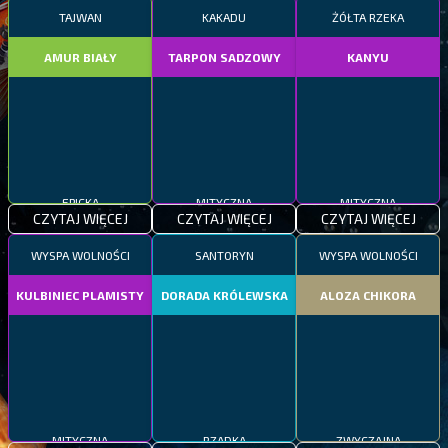
TAJWAN
KAKADU
ŻÓŁTA RZEKA
AMUR BIAŁY
TARPON SADZOWY
KANYU
EPICKA
MITYCZNA
MITYCZNA
CZYTAJ WIĘCEJ
CZYTAJ WIĘCEJ
CZYTAJ WIĘCEJ
WYSPA WOLNOŚCI
SANTORYN
WYSPA WOLNOŚCI
KULBINIEC PLAMISTY
DORADA KRÓLEWSKA
ALOZA CHIKORA
MITYCZNA
RZADKA
ZWYCZAJNA