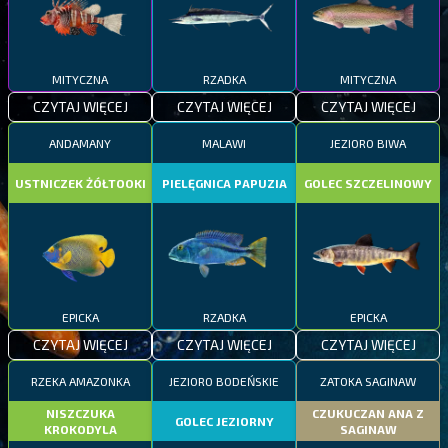
MITYCZNA
RZADKA
MITYCZNA
CZYTAJ WIĘCEJ
CZYTAJ WIĘCEJ
CZYTAJ WIĘCEJ
ANDAMANY
MALAWI
JEZIORO BIWA
USTNICZEK ŻÓŁTOOKI
PIELĘGNICA PAPUZIA
GOLEC SZCZELINOWY
EPICKA
RZADKA
EPICKA
CZYTAJ WIĘCEJ
CZYTAJ WIĘCEJ
CZYTAJ WIĘCEJ
RZEKA AMAZONKA
JEZIORO BODEŃSKIE
ZATOKA SAGINAW
NISZCZUKA
CZUKUCZAN ANA Z
GOLEC JEZIORNY
KROKODYLA
SAGINAW