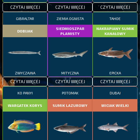
CZYTAJ WIĘCEJ
CZYTAJ WIĘCEJ
CZYTAJ WIĘCEJ
GIBRALTAR
ZIEMIA OGNISTA
TAHOE
SIEDMIOSZPAR
NAKRAPIANY SUMIK
DOBIJAK
PLAMISTY
KANAŁOWY
ZWYCZAJNA
MITYCZNA
EPICKA
CZYTAJ WIĘCEJ
CZYTAJ WIĘCEJ
CZYTAJ WIĘCEJ
KO PANYI
POTOMAK
DUBAJ
WARGATEK KORYS
SUMIK LAZUROWY
WICIAK WIELKI