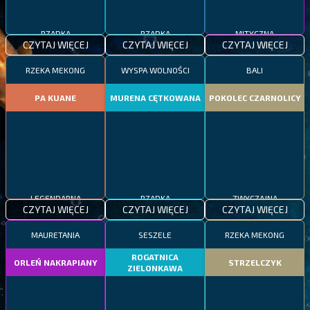
RZADKA
RZADKA
MITYCZNA
CZYTAJ WIĘCEJ
CZYTAJ WIĘCEJ
CZYTAJ WIĘCEJ
RZEKA MEKONG
WYSPA WOLNOŚCI
BALI
PA KUANE
MURENA CĘTKOWANA
POKOLEC CZARNOLICY
LEGENDARNA
RZADKA
ZWYCZAJNA
CZYTAJ WIĘCEJ
CZYTAJ WIĘCEJ
CZYTAJ WIĘCEJ
MAURETANIA
SESZELE
RZEKA MEKONG
ROGATNICA
ORLEŃ NAKRAPIANY
STRZELCZYK
ZIELONKAWA