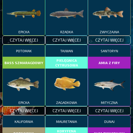
EPICKA
RZADKA
ZWYCZAJNA
CZYTAJ WIĘCEJ
CZYTAJ WIĘCEJ
CZYTAJ WIĘCEJ
POTOMAK
TAJWAN
SANTORYN
PIELĘGNICA
BASS SZMARAGDOWY
AMIA Z FIRY
CYTRUSOWA
EPICKA
ZAGADKOWA
MITYCZNA
CZYTAJ WIĘCEJ
CZYTAJ WIĘCEJ
CZYTAJ WIĘCEJ
KALIFORNIA
MAURETANIA
DUNAJ
KORYFENA