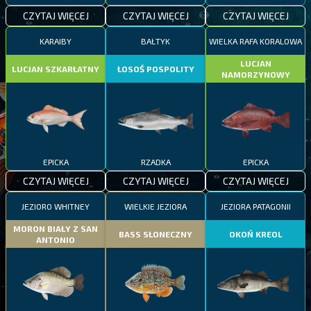
CZYTAJ WIĘCEJ
CZYTAJ WIĘCEJ
CZYTAJ WIĘCEJ
KARAIBY
BAŁTYK
WIELKA RAFA KORALOWA
LUCJAN
LUCJAN SZKARŁATNY
ŁOSOŚ POSPOLITY
NAMORZYNOWY
EPICKA
RZADKA
EPICKA
CZYTAJ WIĘCEJ
CZYTAJ WIĘCEJ
CZYTAJ WIĘCEJ
JEZIORO WHITNEY
WIELKIE JEZIORA
JEZIORA PATAGONII
MORON BIAŁY Z SAN
BASS SŁONECZNY
OKOŃ KREOL
ANTONIO