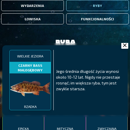
WYDARZENIA
RYBY
ŁOWISKA
FUNKCJONALNOŚCI
Ryba
WIELKIE JEZIORA
FILTRY
CZARNY BASS
MAŁOGĘBOWY
Jego średnia długość życia wynosi
około 10-12 lat. Nigdy nie przestaje
MALAWI
PÓŁNOCNE FIORDY
WYSPY GALAPAGOS
rosnąć; im większa ryba, tym jest
BODIAN
zwykle starsza.
PYSZCZAK ZACHODNI
LING
MEKSYKAŃSKI
RZADKA
EPICKA
MITYCZNA
ZWYCZAJNA