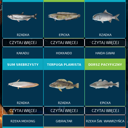
RZADKA
EPICKA
RZADKA
CZYTAJ WIĘCEJ
CZYTAJ WIĘCEJ
CZYTAJ WIĘCEJ
KAKADU
HOKKAIDO
HAIDA GWAII
SUM SREBRZYSTY
TERPUGA PLAMISTA
DORSZ PACYFICZNY
RZADKA
RZADKA
EPICKA
CZYTAJ WIĘCEJ
CZYTAJ WIĘCEJ
CZYTAJ WIĘCEJ
RZEKA MEKONG
GIBRALTAR
RZEKA ŚW. WAWRZYŃCA