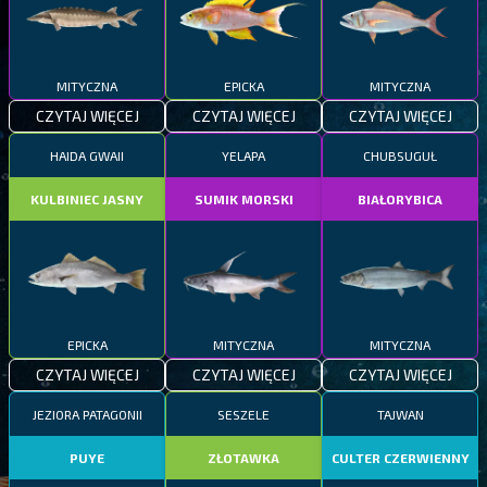
MITYCZNA
EPICKA
MITYCZNA
CZYTAJ WIĘCEJ
CZYTAJ WIĘCEJ
CZYTAJ WIĘCEJ
HAIDA GWAII
YELAPA
CHUBSUGUŁ
KULBINIEC JASNY
SUMIK MORSKI
BIAŁORYBICA
EPICKA
MITYCZNA
MITYCZNA
CZYTAJ WIĘCEJ
CZYTAJ WIĘCEJ
CZYTAJ WIĘCEJ
JEZIORA PATAGONII
SESZELE
TAJWAN
PUYE
ZŁOTAWKA
CULTER CZERWIENNY