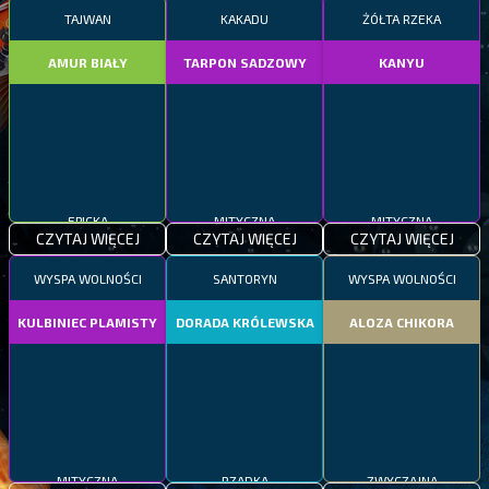
TAJWAN
KAKADU
ŻÓŁTA RZEKA
AMUR BIAŁY
TARPON SADZOWY
KANYU
EPICKA
MITYCZNA
MITYCZNA
CZYTAJ WIĘCEJ
CZYTAJ WIĘCEJ
CZYTAJ WIĘCEJ
WYSPA WOLNOŚCI
SANTORYN
WYSPA WOLNOŚCI
KULBINIEC PLAMISTY
DORADA KRÓLEWSKA
ALOZA CHIKORA
MITYCZNA
RZADKA
ZWYCZAJNA