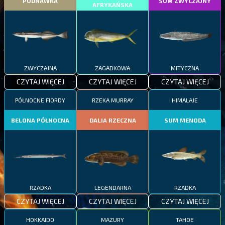
PODNAWKA
SUM ZWYCZAJNY
AFRYKAŃSKA
ZWYCZAJNA
ZAGADKOWA
MITYCZNA
CZYTAJ WIĘCEJ
CZYTAJ WIĘCEJ
CZYTAJ WIĘCEJ
PÓŁNOCNE FIORDY
RZEKA MURRAY
HIMALAJE
BELONA PÓŁNOCNA
DALIA RZECZNA
SUM MENODA
RZADKA
LEGENDARNA
RZADKA
CZYTAJ WIĘCEJ
CZYTAJ WIĘCEJ
CZYTAJ WIĘCEJ
HOKKAIDO
MAZURY
TAHOE