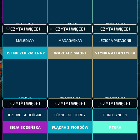
MITYCZNA
RZADKA
ZWYCZAJNA
CZYTAJ WIĘCEJ
CZYTAJ WIĘCEJ
CZYTAJ WIĘCEJ
MALEDIWY
MADAGASKAR
JEZIORA PATAGONII
USTNICZEK ZMIENNY
WARGACZ MAORI
STYNKA ATLANTYCKA
RZADKA
ZWYCZAJNA
ZWYCZAJNA
CZYTAJ WIĘCEJ
CZYTAJ WIĘCEJ
CZYTAJ WIĘCEJ
JEZIORO BODEŃSKIE
PÓŁNOCNE FIORDY
FIORD LYNGEN
SIEJA BODEŃSKA
FLĄDRA Z FIORDÓW
PTERA