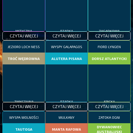
MITYCZNA
RZADKA
ZAGADKOWA
CZYTAJ WIĘCEJ
CZYTAJ WIĘCEJ
CZYTAJ WIĘCEJ
JEZIORO LOCH NESS
WYSPY GALAPAGOS
FIORD LYNGEN
TROĆ WĘDROWNA
ALUTERA PISANA
DORSZ ATLANTYCKI
ZWYCZAJNA
RZADKA
EPICKA
CZYTAJ WIĘCEJ
CZYTAJ WIĘCEJ
CZYTAJ WIĘCEJ
WYSPA WOLNOŚCI
WULKANY
ZATOKA OGNI
DYWANOWIEC
TAUTOGA
MANTA RAFOWA
AUSTRALIJSKI