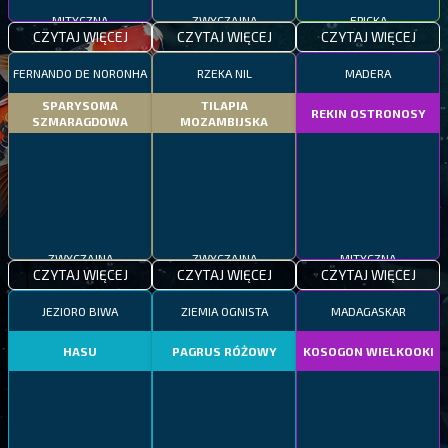
MITYCZNA
ZWYCZAJNA
EPICKA
CZYTAJ WIĘCEJ
CZYTAJ WIĘCEJ
CZYTAJ WIĘCEJ
FERNANDO DE NORONHA
RZEKA NIL
MADERA
SPARYSOMA
TILAPIA
REKIN OSTRONOSY
SZMARAGDOWA
MOZAMBIJSKA
ZWYCZAJNA
ZWYCZAJNA
MITYCZNA
CZYTAJ WIĘCEJ
CZYTAJ WIĘCEJ
CZYTAJ WIĘCEJ
JEZIORO BIWA
ZIEMIA OGNISTA
MADAGASKAR
HASU
PAGRUS RÓŻOWY
KOSOGON WIELKOOKI