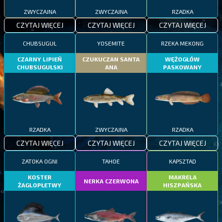
ZWYCZAJNA
ZWYCZAJNA
RZADKA
CZYTAJ WIĘCEJ
CZYTAJ WIĘCEJ
CZYTAJ WIĘCEJ
CHUBSUGUŁ
YOSEMITE
RZEKA MEKONG
CZARNY LIPIEŃ
CZUKUCZAN SANTA
WĘŻOGŁÓW
CHUBSUGUŁSKI
ANA
PASKOWANY
RZADKA
ZWYCZAJNA
RZADKA
CZYTAJ WIĘCEJ
CZYTAJ WIĘCEJ
CZYTAJ WIĘCEJ
ZATOKA OGNI
TAHOE
KAPSZTAD
KOSTER
MAKRELA
NERKA CZERWONA
ŻAGLOPŁETWY
HISZPAŃSKA