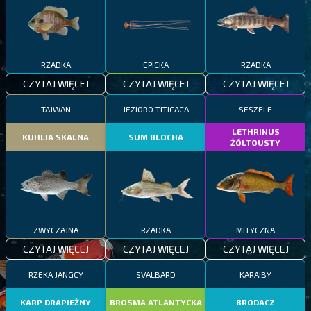
RZADKA
EPICKA
RZADKA
CZYTAJ WIĘCEJ
CZYTAJ WIĘCEJ
CZYTAJ WIĘCEJ
TAJWAN
JEZIORO TITICACA
SESZELE
LETHRINUS
KUHLIA SKALNA
SUM BLOCHA
ŻÓŁTOUSTY
ZWYCZAJNA
RZADKA
MITYCZNA
CZYTAJ WIĘCEJ
CZYTAJ WIĘCEJ
CZYTAJ WIĘCEJ
RZEKA JANGCY
SVALBARD
KARAIBY
KARP DRAPIEŻNY
BROSMA ATLANTYCKA
BRODACZ