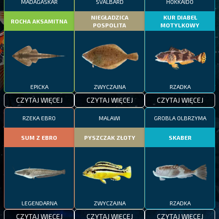
MADAGASKAR
SVALBARD
HOKKAIDO
NIEGŁADZICA
KUR DIABEŁ
ROCHA AKSAMITNA
POSPOLITA
MOTYLKOWY
EPICKA
ZWYCZAJNA
RZADKA
CZYTAJ WIĘCEJ
CZYTAJ WIĘCEJ
CZYTAJ WIĘCEJ
RZEKA EBRO
MALAWI
GROBLA OLBRZYMA
SUM Z EBRO
PYSZCZAK ZŁOTY
SKABER
LEGENDARNA
ZWYCZAJNA
RZADKA
CZYTAJ WIĘCEJ
CZYTAJ WIĘCEJ
CZYTAJ WIĘCEJ