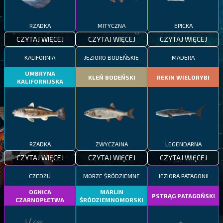
RZADKA
MITYCZNA
EPICKA
CZYTAJ WIĘCEJ
CZYTAJ WIĘCEJ
CZYTAJ WIĘCEJ
KALIFORNIA
JEZIORO BODEŃSKIE
MADERA
UMBRYNA
KLEŃ BODEŃSKI
REKIN WIELORYBI
KALIFORNIJSKA
RZADKA
ZWYCZAJNA
LEGENDARNA
CZYTAJ WIĘCEJ
CZYTAJ WIĘCEJ
CZYTAJ WIĘCEJ
CZEDŻU
MORZE ŚRÓDZIEMNE
JEZIORA PATAGONII
OGNICA
MARLIN
PSTRĄG PATAGOŃSKI
CZARNOPŁETWA
ŚRÓDZIEMNOMORSKI