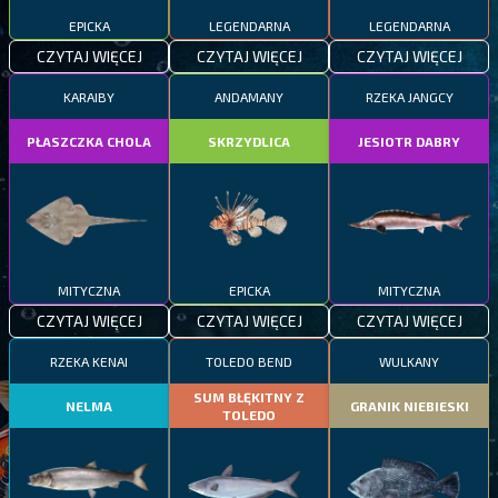
EPICKA
LEGENDARNA
LEGENDARNA
CZYTAJ WIĘCEJ
CZYTAJ WIĘCEJ
CZYTAJ WIĘCEJ
KARAIBY
ANDAMANY
RZEKA JANGCY
PŁASZCZKA CHOLA
SKRZYDLICA
JESIOTR DABRY
MITYCZNA
EPICKA
MITYCZNA
CZYTAJ WIĘCEJ
CZYTAJ WIĘCEJ
CZYTAJ WIĘCEJ
RZEKA KENAI
TOLEDO BEND
WULKANY
SUM BŁĘKITNY Z
NELMA
GRANIK NIEBIESKI
TOLEDO