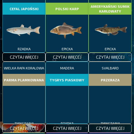
AMERYKAŃSKI SUMIK
CEFAL JAPOŃSKI
POLSKI KARP
KARŁOWATY
RZADKA
EPICKA
EPICKA
CZYTAJ WIĘCEJ
CZYTAJ WIĘCEJ
CZYTAJ WIĘCEJ
WIELKA RAFA KORALOWA
MADERA
SVALBARD
PARMA PLAMKOWANA
TYGRYS PIASKOWY
PRZERAZA
ZWYCZAJNA
RZADKA
ZWYCZAJNA
CZYTAJ WIĘCEJ
CZYTAJ WIĘCEJ
CZYTAJ WIĘCEJ