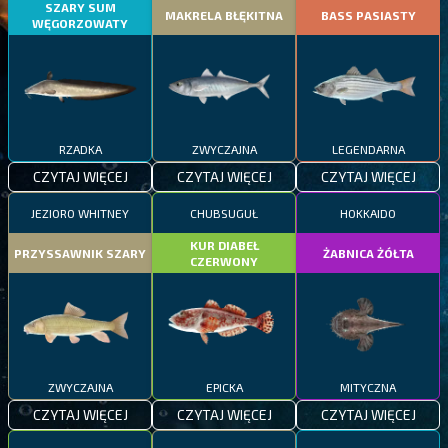
SZARY SUM
MAKRELA BŁĘKITNA
BASS PASIASTY
WĘGORZOWATY
RZADKA
ZWYCZAJNA
LEGENDARNA
CZYTAJ WIĘCEJ
CZYTAJ WIĘCEJ
CZYTAJ WIĘCEJ
JEZIORO WHITNEY
CHUBSUGUŁ
HOKKAIDO
KUR DIABEŁ
PRZYSSAWNIK SZARY
ŻABNICA ŻÓŁTA
CZERWONY
ZWYCZAJNA
EPICKA
MITYCZNA
CZYTAJ WIĘCEJ
CZYTAJ WIĘCEJ
CZYTAJ WIĘCEJ