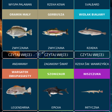
WYSPA PALAWAN
RZEKA KENAI
SVALBARD
ORAMIN MAŁY
GORBUSZA
WIDLAK BIAŁAWY
ZWYCZAJNA
ZWYCZAJNA
RZADKA
CZYTAJ WIĘCEJ
CZYTAJ WIĘCEJ
CZYTAJ WIĘCEJ
ANDAMANY
ZAGINIONY ŚWIAT
RZEKA ŚW. WAWRZYŃCA
WARGATEK
SZONIZAUR
NISZCZUKA
DWUPASIASTY
LEGENDARNA
EPICKA
MITYCZNA