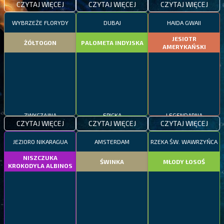
CZYTAJ WIĘCEJ
CZYTAJ WIĘCEJ
CZYTAJ WIĘCEJ
WYBRZEŻE FLORYDY
DUBAJ
HAIDA GWAII
JESIOTR
ŻÓŁTOGON
PALOMETA INDYJSKA
AMERYKAŃSKI
ZWYCZAJNA
EPICKA
LEGENDARNA
CZYTAJ WIĘCEJ
CZYTAJ WIĘCEJ
CZYTAJ WIĘCEJ
JEZIORO NIKARAGUA
AMSTERDAM
RZEKA ŚW. WAWRZYŃCA
NISZCZUKA
ŚWINKA
MŁODY ŁOSOŚ
KROKODYLA ALBINOS