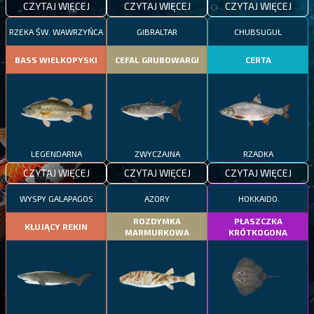
CZYTAJ WIĘCEJ
CZYTAJ WIĘCEJ
CZYTAJ WIĘCEJ
RZEKA ŚW. WAWRZYŃCA
GIBRALTAR
CHUBSUGUŁ
BASS WIELKOPYSKI
CEFAL GRUBOWARGI
CERTA
LEGENDARNA
ZWYCZAJNA
RZADKA
CZYTAJ WIĘCEJ
CZYTAJ WIĘCEJ
CZYTAJ WIĘCEJ
WYSPY GALAPAGOS
AZORY
HOKKAIDO
ROZDYMKA
PŁASZCZKA
KŁUJĄCY REKIN
MARMURKOWA
KRÓTKOGONA