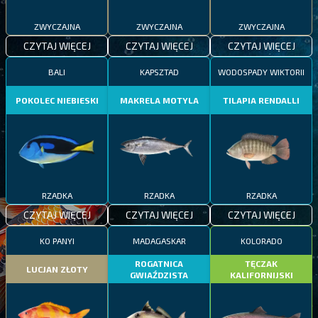
ZWYCZAJNA
ZWYCZAJNA
ZWYCZAJNA
CZYTAJ WIĘCEJ
CZYTAJ WIĘCEJ
CZYTAJ WIĘCEJ
BALI
KAPSZTAD
WODOSPADY WIKTORII
POKOLEC NIEBIESKI
MAKRELA MOTYLA
TILAPIA RENDALLI
RZADKA
RZADKA
RZADKA
CZYTAJ WIĘCEJ
CZYTAJ WIĘCEJ
CZYTAJ WIĘCEJ
KO PANYI
MADAGASKAR
KOLORADO
ROGATNICA
TĘCZAK
LUCJAN ZŁOTY
GWIAŹDZISTA
KALIFORNIJSKI