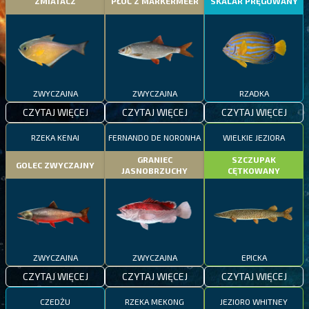
ZMIATACZ
PŁOĆ Z MARKERMEER
SKALAR PRĘGOWANY
ZWYCZAJNA
ZWYCZAJNA
RZADKA
CZYTAJ WIĘCEJ
CZYTAJ WIĘCEJ
CZYTAJ WIĘCEJ
RZEKA KENAI
FERNANDO DE NORONHA
WIELKIE JEZIORA
GRANIEC
SZCZUPAK
GOLEC ZWYCZAJNY
JASNOBRZUCHY
CĘTKOWANY
ZWYCZAJNA
ZWYCZAJNA
EPICKA
CZYTAJ WIĘCEJ
CZYTAJ WIĘCEJ
CZYTAJ WIĘCEJ
CZEDŻU
RZEKA MEKONG
JEZIORO WHITNEY