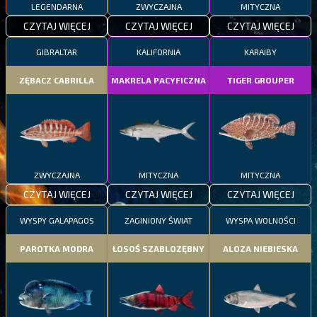
LEGENDARNA
ZWYCZAJNA
MITYCZNA
CZYTAJ WIĘCEJ
CZYTAJ WIĘCEJ
CZYTAJ WIĘCEJ
GIBRALTAR
KALIFORNIA
KARAIBY
ZĘBACZ CABRILLA
MAKRELA PACYFICZNA
TIGER GROUPER
ZWYCZAJNA
MITYCZNA
MITYCZNA
CZYTAJ WIĘCEJ
CZYTAJ WIĘCEJ
CZYTAJ WIĘCEJ
WYSPY GALAPAGOS
ZAGINIONY ŚWIAT
WYSPA WOLNOŚCI
PAROTKA MODRA
ŁOSOŚ SZABLOZĘBNY
ALOZA NIEBIESKA