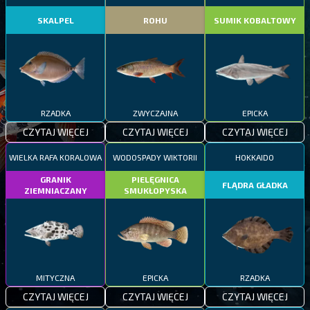
SKALPEL
ROHU
SUMIK KOBALTOWY
RZADKA
ZWYCZAJNA
EPICKA
CZYTAJ WIĘCEJ
CZYTAJ WIĘCEJ
CZYTAJ WIĘCEJ
WIELKA RAFA KORALOWA
WODOSPADY WIKTORII
HOKKAIDO
GRANIK
PIELĘGNICA
FLĄDRA GŁADKA
ZIEMNIACZANY
SMUKŁOPYSKA
MITYCZNA
EPICKA
RZADKA
CZYTAJ WIĘCEJ
CZYTAJ WIĘCEJ
CZYTAJ WIĘCEJ