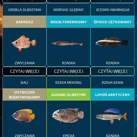
GROBLA OLBRZYMA
MORSKIE GŁĘBINY
JEZIORO NIKARAGUA
KAPROSZ
REKIN FOREMKOWY
ŚPIOCH CĘTKOWANY
ZWYCZAJNA
RZADKA
RZADKA
CZYTAJ WIĘCEJ
CZYTAJ WIĘCEJ
CZYTAJ WIĘCEJ
BALI
RZEKA MEKONG
RZEKA KENAI
USTNICZEK
GURAMI OLBRZYMI
LIPIEŃ ARKTYCZNY
BŁĘKITNOGŁOWY
ZWYCZAJNA
EPICKA
RZADKA