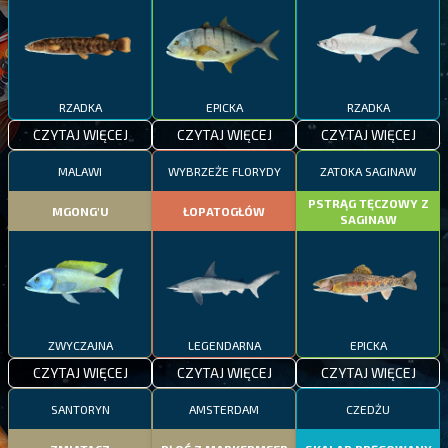
RZADKA
EPICKA
RZADKA
CZYTAJ WIĘCEJ
CZYTAJ WIĘCEJ
CZYTAJ WIĘCEJ
MALAWI
WYBRZEŻE FLORYDY
ZATOKA SAGINAW
PSTRĄG TĘCZOWY Z
MGONG'U
ŁOPATOGŁÓW
SAGINAW
ZWYCZAJNA
LEGENDARNA
EPICKA
CZYTAJ WIĘCEJ
CZYTAJ WIĘCEJ
CZYTAJ WIĘCEJ
SANTORYN
AMSTERDAM
CZEDŻU