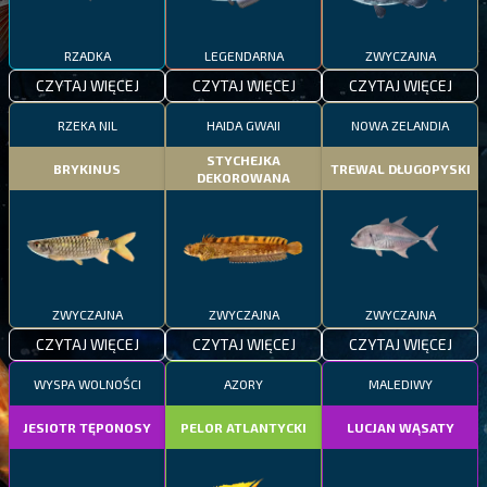
RZADKA
LEGENDARNA
ZWYCZAJNA
CZYTAJ WIĘCEJ
CZYTAJ WIĘCEJ
CZYTAJ WIĘCEJ
RZEKA NIL
HAIDA GWAII
NOWA ZELANDIA
STYCHEJKA
BRYKINUS
TREWAL DŁUGOPYSKI
DEKOROWANA
ZWYCZAJNA
ZWYCZAJNA
ZWYCZAJNA
CZYTAJ WIĘCEJ
CZYTAJ WIĘCEJ
CZYTAJ WIĘCEJ
WYSPA WOLNOŚCI
AZORY
MALEDIWY
JESIOTR TĘPONOSY
PELOR ATLANTYCKI
LUCJAN WĄSATY