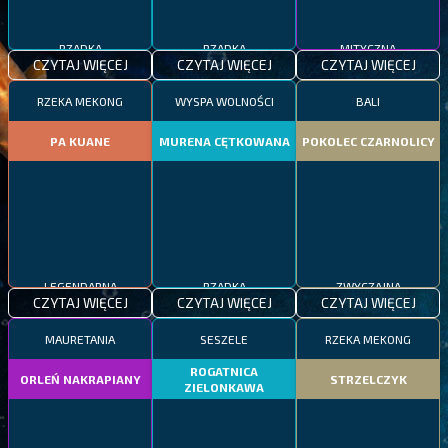
RZADKA
RZADKA
MITYCZNA
CZYTAJ WIĘCEJ
CZYTAJ WIĘCEJ
CZYTAJ WIĘCEJ
RZEKA MEKONG
WYSPA WOLNOŚCI
BALI
PA KUANE
MURENA CĘTKOWANA
POKOLEC CZARNOLICY
LEGENDARNA
RZADKA
ZWYCZAJNA
CZYTAJ WIĘCEJ
CZYTAJ WIĘCEJ
CZYTAJ WIĘCEJ
MAURETANIA
SESZELE
RZEKA MEKONG
ROGATNICA
ORLEŃ NAKRAPIANY
STRZELCZYK
ZIELONKAWA