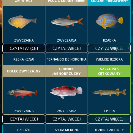
ZMIATACZ
PŁOĆ Z MARKERMEER
SKALAR PRĘGOWANY
ZWYCZAJNA
ZWYCZAJNA
RZADKA
CZYTAJ WIĘCEJ
CZYTAJ WIĘCEJ
CZYTAJ WIĘCEJ
RZEKA KENAI
FERNANDO DE NORONHA
WIELKIE JEZIORA
GRANIEC
SZCZUPAK
GOLEC ZWYCZAJNY
JASNOBRZUCHY
CĘTKOWANY
ZWYCZAJNA
ZWYCZAJNA
EPICKA
CZYTAJ WIĘCEJ
CZYTAJ WIĘCEJ
CZYTAJ WIĘCEJ
CZEDŻU
RZEKA MEKONG
JEZIORO WHITNEY