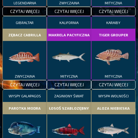
LEGENDARNA
ZWYCZAJNA
MITYCZNA
CZYTAJ WIĘCEJ
CZYTAJ WIĘCEJ
CZYTAJ WIĘCEJ
GIBRALTAR
KALIFORNIA
KARAIBY
ZĘBACZ CABRILLA
MAKRELA PACYFICZNA
TIGER GROUPER
ZWYCZAJNA
MITYCZNA
MITYCZNA
CZYTAJ WIĘCEJ
CZYTAJ WIĘCEJ
CZYTAJ WIĘCEJ
WYSPY GALAPAGOS
ZAGINIONY ŚWIAT
WYSPA WOLNOŚCI
PAROTKA MODRA
ŁOSOŚ SZABLOZĘBNY
ALOZA NIEBIESKA