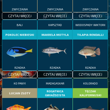
ZWYCZAJNA
ZWYCZAJNA
ZWYCZAJNA
CZYTAJ WIĘCEJ
CZYTAJ WIĘCEJ
CZYTAJ WIĘCEJ
BALI
KAPSZTAD
WODOSPADY WIKTORII
POKOLEC NIEBIESKI
MAKRELA MOTYLA
TILAPIA RENDALLI
RZADKA
RZADKA
RZADKA
CZYTAJ WIĘCEJ
CZYTAJ WIĘCEJ
CZYTAJ WIĘCEJ
KO PANYI
MADAGASKAR
KOLORADO
ROGATNICA
TĘCZAK
LUCJAN ZŁOTY
GWIAŹDZISTA
KALIFORNIJSKI