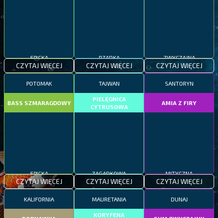
EPICKA
RZADKA
ZWYCZAJNA
CZYTAJ WIĘCEJ
CZYTAJ WIĘCEJ
CZYTAJ WIĘCEJ
POTOMAK
TAJWAN
SANTORYN
PIELĘGNICA
BASS SZMARAGDOWY
AMIA Z FIRY
CYTRUSOWA
EPICKA
ZAGADKOWA
MITYCZNA
CZYTAJ WIĘCEJ
CZYTAJ WIĘCEJ
CZYTAJ WIĘCEJ
KALIFORNIA
MAURETANIA
DUNAJ
KORYFENA