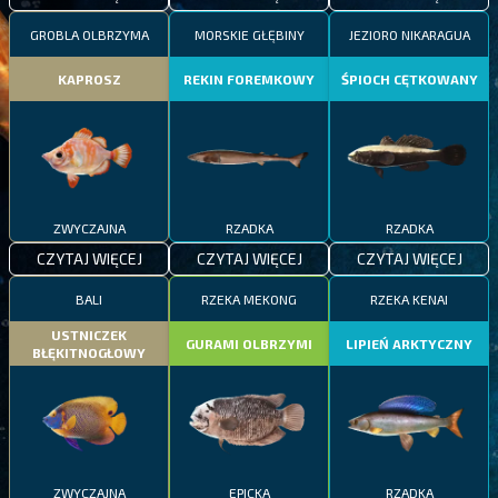
GROBLA OLBRZYMA
MORSKIE GŁĘBINY
JEZIORO NIKARAGUA
KAPROSZ
REKIN FOREMKOWY
ŚPIOCH CĘTKOWANY
ZWYCZAJNA
RZADKA
RZADKA
CZYTAJ WIĘCEJ
CZYTAJ WIĘCEJ
CZYTAJ WIĘCEJ
BALI
RZEKA MEKONG
RZEKA KENAI
USTNICZEK
GURAMI OLBRZYMI
LIPIEŃ ARKTYCZNY
BŁĘKITNOGŁOWY
ZWYCZAJNA
EPICKA
RZADKA