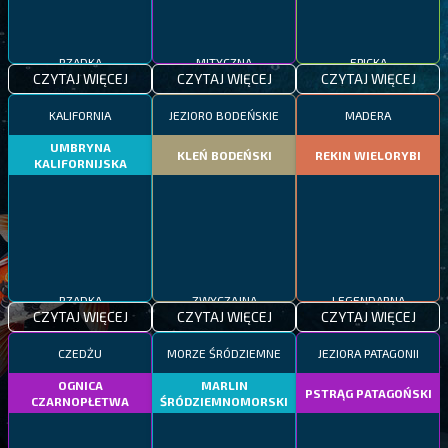
RZADKA
MITYCZNA
EPICKA
CZYTAJ WIĘCEJ
CZYTAJ WIĘCEJ
CZYTAJ WIĘCEJ
KALIFORNIA
JEZIORO BODEŃSKIE
MADERA
UMBRYNA
KLEŃ BODEŃSKI
REKIN WIELORYBI
KALIFORNIJSKA
RZADKA
ZWYCZAJNA
LEGENDARNA
CZYTAJ WIĘCEJ
CZYTAJ WIĘCEJ
CZYTAJ WIĘCEJ
CZEDŻU
MORZE ŚRÓDZIEMNE
JEZIORA PATAGONII
OGNICA
MARLIN
PSTRĄG PATAGOŃSKI
CZARNOPŁETWA
ŚRÓDZIEMNOMORSKI