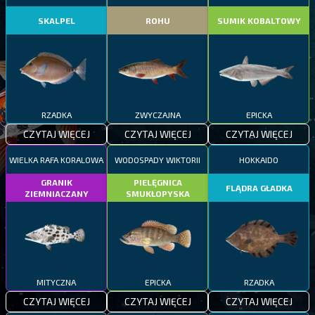
SKALPEL
ROHU
SUMIK KOBALTOWY
RZADKA
ZWYCZAJNA
EPICKA
CZYTAJ WIĘCEJ
CZYTAJ WIĘCEJ
CZYTAJ WIĘCEJ
WIELKA RAFA KORALOWA
WODOSPADY WIKTORII
HOKKAIDO
GRANIK
PIELĘGNICA
FLĄDRA GŁADKA
ZIEMNIACZANY
SMUKŁOPYSKA
MITYCZNA
EPICKA
RZADKA
CZYTAJ WIĘCEJ
CZYTAJ WIĘCEJ
CZYTAJ WIĘCEJ