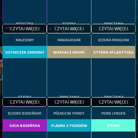
MITYCZNA
RZADKA
ZWYCZAJNA
CZYTAJ WIĘCEJ
CZYTAJ WIĘCEJ
CZYTAJ WIĘCEJ
MALEDIWY
MADAGASKAR
JEZIORA PATAGONII
USTNICZEK ZMIENNY
WARGACZ MAORI
STYNKA ATLANTYCKA
RZADKA
ZWYCZAJNA
ZWYCZAJNA
CZYTAJ WIĘCEJ
CZYTAJ WIĘCEJ
CZYTAJ WIĘCEJ
JEZIORO BODEŃSKIE
PÓŁNOCNE FIORDY
FIORD LYNGEN
SIEJA BODEŃSKA
FLĄDRA Z FIORDÓW
PTERA