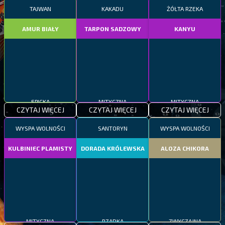
TAJWAN
KAKADU
ŻÓŁTA RZEKA
AMUR BIAŁY
TARPON SADZOWY
KANYU
EPICKA
MITYCZNA
MITYCZNA
CZYTAJ WIĘCEJ
CZYTAJ WIĘCEJ
CZYTAJ WIĘCEJ
WYSPA WOLNOŚCI
SANTORYN
WYSPA WOLNOŚCI
KULBINIEC PLAMISTY
DORADA KRÓLEWSKA
ALOZA CHIKORA
MITYCZNA
RZADKA
ZWYCZAJNA