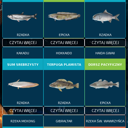
RZADKA
EPICKA
RZADKA
CZYTAJ WIĘCEJ
CZYTAJ WIĘCEJ
CZYTAJ WIĘCEJ
KAKADU
HOKKAIDO
HAIDA GWAII
SUM SREBRZYSTY
TERPUGA PLAMISTA
DORSZ PACYFICZNY
RZADKA
RZADKA
EPICKA
CZYTAJ WIĘCEJ
CZYTAJ WIĘCEJ
CZYTAJ WIĘCEJ
RZEKA MEKONG
GIBRALTAR
RZEKA ŚW. WAWRZYŃCA