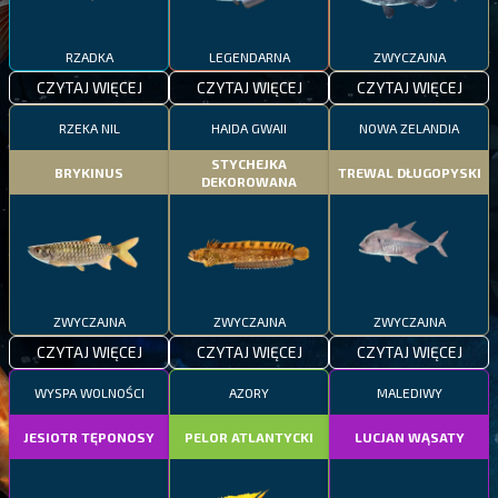
RZADKA
LEGENDARNA
ZWYCZAJNA
CZYTAJ WIĘCEJ
CZYTAJ WIĘCEJ
CZYTAJ WIĘCEJ
RZEKA NIL
HAIDA GWAII
NOWA ZELANDIA
STYCHEJKA
BRYKINUS
TREWAL DŁUGOPYSKI
DEKOROWANA
ZWYCZAJNA
ZWYCZAJNA
ZWYCZAJNA
CZYTAJ WIĘCEJ
CZYTAJ WIĘCEJ
CZYTAJ WIĘCEJ
WYSPA WOLNOŚCI
AZORY
MALEDIWY
JESIOTR TĘPONOSY
PELOR ATLANTYCKI
LUCJAN WĄSATY