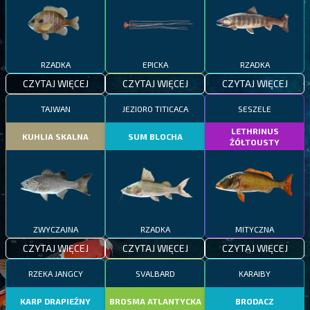
RZADKA
EPICKA
RZADKA
CZYTAJ WIĘCEJ
CZYTAJ WIĘCEJ
CZYTAJ WIĘCEJ
TAJWAN
JEZIORO TITICACA
SESZELE
LETHRINUS
KUHLIA SKALNA
SUM BLOCHA
ŻÓŁTOUSTY
ZWYCZAJNA
RZADKA
MITYCZNA
CZYTAJ WIĘCEJ
CZYTAJ WIĘCEJ
CZYTAJ WIĘCEJ
RZEKA JANGCY
SVALBARD
KARAIBY
KARP DRAPIEŻNY
BROSMA ATLANTYCKA
BRODACZ