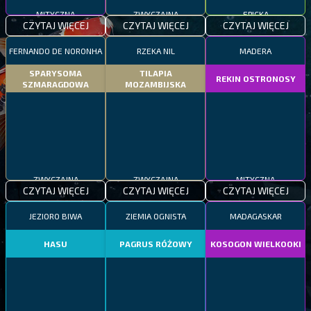
MITYCZNA
ZWYCZAJNA
EPICKA
CZYTAJ WIĘCEJ
CZYTAJ WIĘCEJ
CZYTAJ WIĘCEJ
FERNANDO DE NORONHA
RZEKA NIL
MADERA
SPARYSOMA
TILAPIA
REKIN OSTRONOSY
SZMARAGDOWA
MOZAMBIJSKA
ZWYCZAJNA
ZWYCZAJNA
MITYCZNA
CZYTAJ WIĘCEJ
CZYTAJ WIĘCEJ
CZYTAJ WIĘCEJ
JEZIORO BIWA
ZIEMIA OGNISTA
MADAGASKAR
HASU
PAGRUS RÓŻOWY
KOSOGON WIELKOOKI