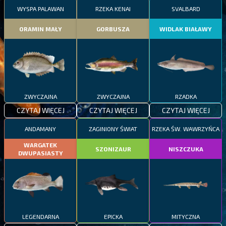
WYSPA PALAWAN
RZEKA KENAI
SVALBARD
ORAMIN MAŁY
GORBUSZA
WIDLAK BIAŁAWY
ZWYCZAJNA
ZWYCZAJNA
RZADKA
CZYTAJ WIĘCEJ
CZYTAJ WIĘCEJ
CZYTAJ WIĘCEJ
ANDAMANY
ZAGINIONY ŚWIAT
RZEKA ŚW. WAWRZYŃCA
WARGATEK
SZONIZAUR
NISZCZUKA
DWUPASIASTY
LEGENDARNA
EPICKA
MITYCZNA