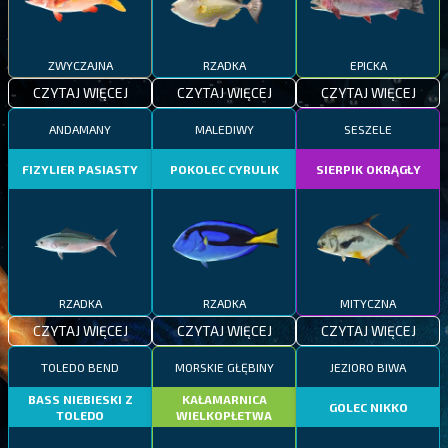
ZWYCZAJNA
RZADKA
EPICKA
CZYTAJ WIĘCEJ
CZYTAJ WIĘCEJ
CZYTAJ WIĘCEJ
ANDAMANY
MALEDIWY
SESZELE
FIZYLIER PASIASTY
POKOLEC CYRULIK
SIERPIK OKRĄGŁY
RZADKA
RZADKA
MITYCZNA
CZYTAJ WIĘCEJ
CZYTAJ WIĘCEJ
CZYTAJ WIĘCEJ
TOLEDO BEND
MORSKIE GŁĘBINY
JEZIORO BIWA
BASS NIEBIESKI Z
KAŁAMARNICA
GOLEC NIKKO
TOLEDO
WIELKOPŁETWA