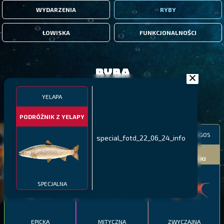
WYDARZENIA
RYBY
ŁOWISKA
FUNKCJONALNOŚCI
Ryba
YELAPA
FILTRY
PODRÓŻNIK Z YELAPY
MALAWI
PÓŁNOCNE FIORDY
WYSPY GALAPAGOS
special_fotd_22_06_24_info
BODIAN
PYSZCZAK ZACHODNI
LING
MEKSYKAŃSKI
SPECJALNA
EPICKA
MITYCZNA
ZWYCZAJNA