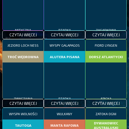
MITYCZNA
RZADKA
ZAGADKOWA
CZYTAJ WIĘCEJ
CZYTAJ WIĘCEJ
CZYTAJ WIĘCEJ
JEZIORO LOCH NESS
WYSPY GALAPAGOS
FIORD LYNGEN
TROĆ WĘDROWNA
ALUTERA PISANA
DORSZ ATLANTYCKI
ZWYCZAJNA
RZADKA
EPICKA
CZYTAJ WIĘCEJ
CZYTAJ WIĘCEJ
CZYTAJ WIĘCEJ
WYSPA WOLNOŚCI
WULKANY
ZATOKA OGNI
DYWANOWIEC
TAUTOGA
MANTA RAFOWA
AUSTRALIJSKI