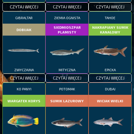
CZYTAJ WIĘCEJ
CZYTAJ WIĘCEJ
CZYTAJ WIĘCEJ
GIBRALTAR
ZIEMIA OGNISTA
TAHOE
SIEDMIOSZPAR
NAKRAPIANY SUMIK
DOBIJAK
PLAMISTY
KANAŁOWY
ZWYCZAJNA
MITYCZNA
EPICKA
CZYTAJ WIĘCEJ
CZYTAJ WIĘCEJ
CZYTAJ WIĘCEJ
KO PANYI
POTOMAK
DUBAJ
WARGATEK KORYS
SUMIK LAZUROWY
WICIAK WIELKI