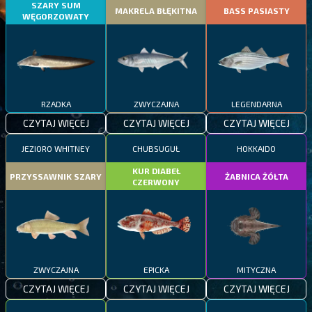
SZARY SUM
MAKRELA BŁĘKITNA
BASS PASIASTY
WĘGORZOWATY
RZADKA
ZWYCZAJNA
LEGENDARNA
CZYTAJ WIĘCEJ
CZYTAJ WIĘCEJ
CZYTAJ WIĘCEJ
JEZIORO WHITNEY
CHUBSUGUŁ
HOKKAIDO
KUR DIABEŁ
PRZYSSAWNIK SZARY
ŻABNICA ŻÓŁTA
CZERWONY
ZWYCZAJNA
EPICKA
MITYCZNA
CZYTAJ WIĘCEJ
CZYTAJ WIĘCEJ
CZYTAJ WIĘCEJ