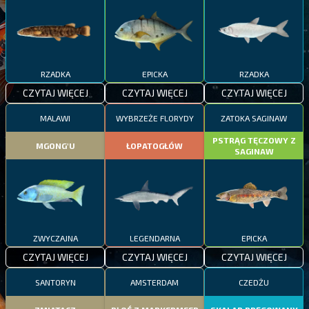
RZADKA
EPICKA
RZADKA
CZYTAJ WIĘCEJ
CZYTAJ WIĘCEJ
CZYTAJ WIĘCEJ
MALAWI
WYBRZEŻE FLORYDY
ZATOKA SAGINAW
PSTRĄG TĘCZOWY Z
MGONG'U
ŁOPATOGŁÓW
SAGINAW
ZWYCZAJNA
LEGENDARNA
EPICKA
CZYTAJ WIĘCEJ
CZYTAJ WIĘCEJ
CZYTAJ WIĘCEJ
SANTORYN
AMSTERDAM
CZEDŻU