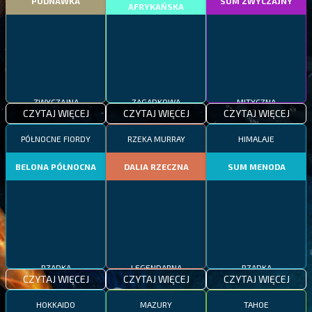
PODNAWKA
SUM ZWYCZAJNY
AFRYKAŃSKA
ZWYCZAJNA
ZAGADKOWA
MITYCZNA
CZYTAJ WIĘCEJ
CZYTAJ WIĘCEJ
CZYTAJ WIĘCEJ
PÓŁNOCNE FIORDY
RZEKA MURRAY
HIMALAJE
BELONA PÓŁNOCNA
DALIA RZECZNA
SUM MENODA
RZADKA
LEGENDARNA
RZADKA
CZYTAJ WIĘCEJ
CZYTAJ WIĘCEJ
CZYTAJ WIĘCEJ
HOKKAIDO
MAZURY
TAHOE