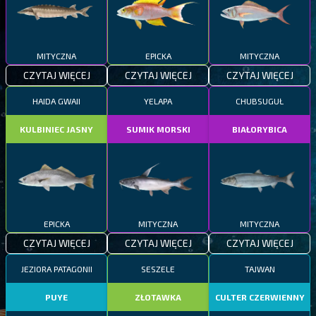
MITYCZNA
EPICKA
MITYCZNA
CZYTAJ WIĘCEJ
CZYTAJ WIĘCEJ
CZYTAJ WIĘCEJ
HAIDA GWAII
YELAPA
CHUBSUGUŁ
KULBINIEC JASNY
SUMIK MORSKI
BIAŁORYBICA
EPICKA
MITYCZNA
MITYCZNA
CZYTAJ WIĘCEJ
CZYTAJ WIĘCEJ
CZYTAJ WIĘCEJ
JEZIORA PATAGONII
SESZELE
TAJWAN
PUYE
ZŁOTAWKA
CULTER CZERWIENNY