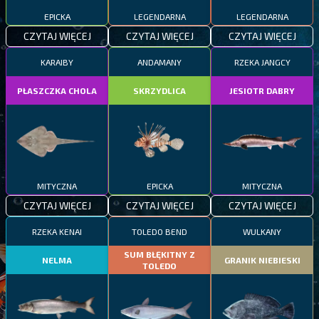
EPICKA
LEGENDARNA
LEGENDARNA
CZYTAJ WIĘCEJ
CZYTAJ WIĘCEJ
CZYTAJ WIĘCEJ
KARAIBY
ANDAMANY
RZEKA JANGCY
PŁASZCZKA CHOLA
SKRZYDLICA
JESIOTR DABRY
MITYCZNA
EPICKA
MITYCZNA
CZYTAJ WIĘCEJ
CZYTAJ WIĘCEJ
CZYTAJ WIĘCEJ
RZEKA KENAI
TOLEDO BEND
WULKANY
SUM BŁĘKITNY Z
NELMA
GRANIK NIEBIESKI
TOLEDO