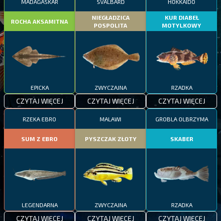
MADAGASKAR
SVALBARD
HOKKAIDO
NIEGŁADZICA
KUR DIABEŁ
ROCHA AKSAMITNA
POSPOLITA
MOTYLKOWY
EPICKA
ZWYCZAJNA
RZADKA
CZYTAJ WIĘCEJ
CZYTAJ WIĘCEJ
CZYTAJ WIĘCEJ
RZEKA EBRO
MALAWI
GROBLA OLBRZYMA
SUM Z EBRO
PYSZCZAK ZŁOTY
SKABER
LEGENDARNA
ZWYCZAJNA
RZADKA
CZYTAJ WIĘCEJ
CZYTAJ WIĘCEJ
CZYTAJ WIĘCEJ