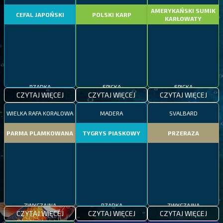
AMERYKAŃSKI SUMIK
CEFAL JAPOŃSKI
POLSKI KARP
KARŁOWATY
RZADKA
EPICKA
EPICKA
CZYTAJ WIĘCEJ
CZYTAJ WIĘCEJ
CZYTAJ WIĘCEJ
WIELKA RAFA KORALOWA
MADERA
SVALBARD
PARMA PLAMKOWANA
TYGRYS PIASKOWY
PRZERAZA
ZWYCZAJNA
RZADKA
ZWYCZAJNA
CZYTAJ WIĘCEJ
CZYTAJ WIĘCEJ
CZYTAJ WIĘCEJ