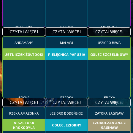
MITYCZNA
RZADKA
MITYCZNA
CZYTAJ WIĘCEJ
CZYTAJ WIĘCEJ
CZYTAJ WIĘCEJ
ANDAMANY
MALAWI
JEZIORO BIWA
USTNICZEK ŻÓŁTOOKI
PIELĘGNICA PAPUZIA
GOLEC SZCZELINOWY
EPICKA
RZADKA
EPICKA
CZYTAJ WIĘCEJ
CZYTAJ WIĘCEJ
CZYTAJ WIĘCEJ
RZEKA AMAZONKA
JEZIORO BODEŃSKIE
ZATOKA SAGINAW
NISZCZUKA
CZUKUCZAN ANA Z
GOLEC JEZIORNY
KROKODYLA
SAGINAW