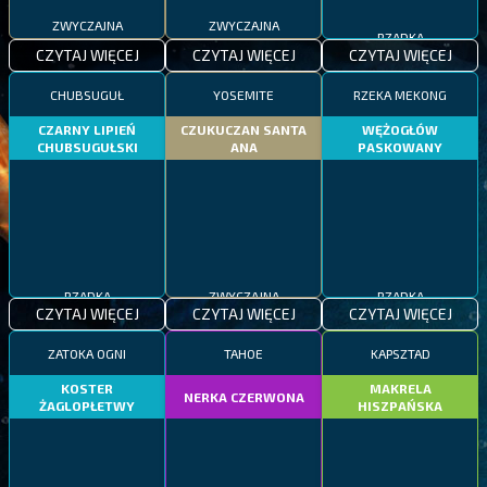
ZWYCZAJNA
ZWYCZAJNA
RZADKA
CZYTAJ WIĘCEJ
CZYTAJ WIĘCEJ
CZYTAJ WIĘCEJ
CHUBSUGUŁ
YOSEMITE
RZEKA MEKONG
CZARNY LIPIEŃ
CZUKUCZAN SANTA
WĘŻOGŁÓW
CHUBSUGUŁSKI
ANA
PASKOWANY
RZADKA
ZWYCZAJNA
RZADKA
CZYTAJ WIĘCEJ
CZYTAJ WIĘCEJ
CZYTAJ WIĘCEJ
ZATOKA OGNI
TAHOE
KAPSZTAD
KOSTER
MAKRELA
NERKA CZERWONA
ŻAGLOPŁETWY
HISZPAŃSKA