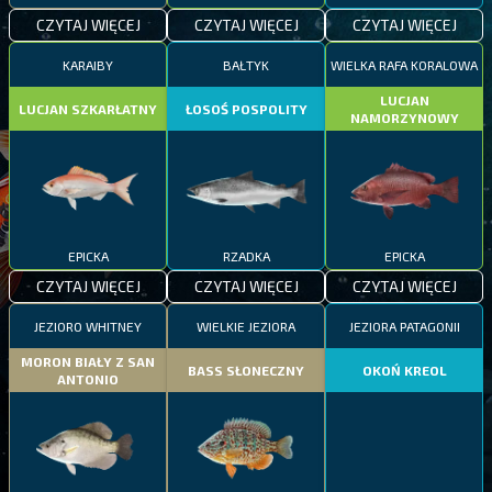
CZYTAJ WIĘCEJ
CZYTAJ WIĘCEJ
CZYTAJ WIĘCEJ
KARAIBY
BAŁTYK
WIELKA RAFA KORALOWA
LUCJAN
LUCJAN SZKARŁATNY
ŁOSOŚ POSPOLITY
NAMORZYNOWY
EPICKA
RZADKA
EPICKA
CZYTAJ WIĘCEJ
CZYTAJ WIĘCEJ
CZYTAJ WIĘCEJ
JEZIORO WHITNEY
WIELKIE JEZIORA
JEZIORA PATAGONII
MORON BIAŁY Z SAN
BASS SŁONECZNY
OKOŃ KREOL
ANTONIO