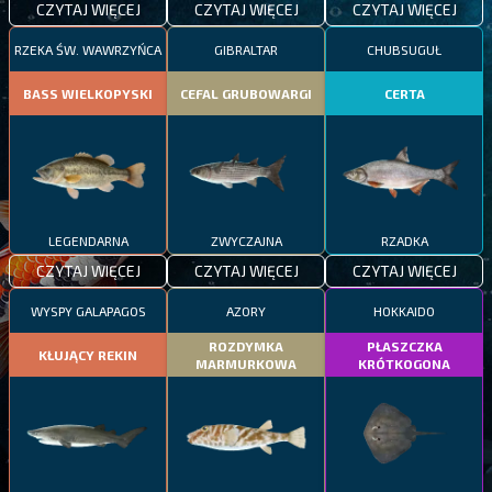
CZYTAJ WIĘCEJ
CZYTAJ WIĘCEJ
CZYTAJ WIĘCEJ
RZEKA ŚW. WAWRZYŃCA
GIBRALTAR
CHUBSUGUŁ
BASS WIELKOPYSKI
CEFAL GRUBOWARGI
CERTA
LEGENDARNA
ZWYCZAJNA
RZADKA
CZYTAJ WIĘCEJ
CZYTAJ WIĘCEJ
CZYTAJ WIĘCEJ
WYSPY GALAPAGOS
AZORY
HOKKAIDO
ROZDYMKA
PŁASZCZKA
KŁUJĄCY REKIN
MARMURKOWA
KRÓTKOGONA