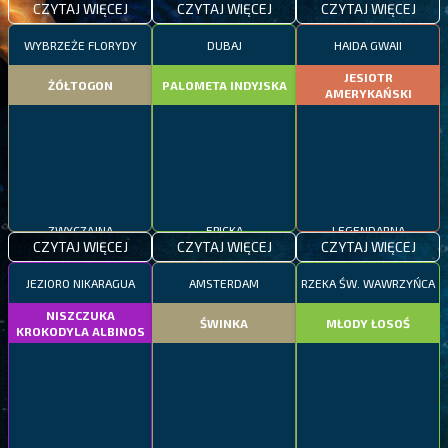
CZYTAJ WIĘCEJ
CZYTAJ WIĘCEJ
CZYTAJ WIĘCEJ
WYBRZEŻE FLORYDY
DUBAJ
HAIDA GWAII
JESIOTR
ŻÓŁTOGON
PALOMETA INDYJSKA
AMERYKAŃSKI
ZWYCZAJNA
EPICKA
LEGENDARNA
CZYTAJ WIĘCEJ
CZYTAJ WIĘCEJ
CZYTAJ WIĘCEJ
JEZIORO NIKARAGUA
AMSTERDAM
RZEKA ŚW. WAWRZYŃCA
NISZCZUKA
ŚWINKA
MŁODY ŁOSOŚ
KROKODYLA ALBINOS