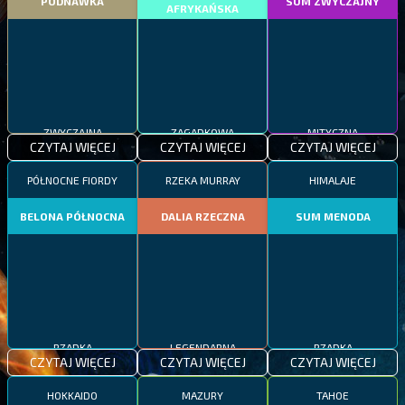
PODNAWKA
SUM ZWYCZAJNY
AFRYKAŃSKA
ZWYCZAJNA
ZAGADKOWA
MITYCZNA
CZYTAJ WIĘCEJ
CZYTAJ WIĘCEJ
CZYTAJ WIĘCEJ
PÓŁNOCNE FIORDY
RZEKA MURRAY
HIMALAJE
BELONA PÓŁNOCNA
DALIA RZECZNA
SUM MENODA
RZADKA
LEGENDARNA
RZADKA
CZYTAJ WIĘCEJ
CZYTAJ WIĘCEJ
CZYTAJ WIĘCEJ
HOKKAIDO
MAZURY
TAHOE