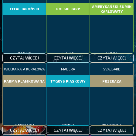
AMERYKAŃSKI SUMIK
CEFAL JAPOŃSKI
POLSKI KARP
KARŁOWATY
RZADKA
EPICKA
EPICKA
CZYTAJ WIĘCEJ
CZYTAJ WIĘCEJ
CZYTAJ WIĘCEJ
WIELKA RAFA KORALOWA
MADERA
SVALBARD
PARMA PLAMKOWANA
TYGRYS PIASKOWY
PRZERAZA
ZWYCZAJNA
RZADKA
ZWYCZAJNA
CZYTAJ WIĘCEJ
CZYTAJ WIĘCEJ
CZYTAJ WIĘCEJ