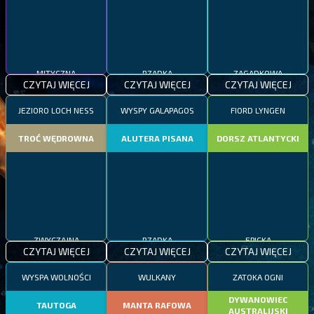
MITYCZNA
RZADKA
ZAGADKOWA
CZYTAJ WIĘCEJ
CZYTAJ WIĘCEJ
CZYTAJ WIĘCEJ
JEZIORO LOCH NESS
WYSPY GALAPAGOS
FIORD LYNGEN
TROĆ WĘDROWNA
ALUTERA PISANA
DORSZ ATLANTYCKI
ZWYCZAJNA
RZADKA
EPICKA
CZYTAJ WIĘCEJ
CZYTAJ WIĘCEJ
CZYTAJ WIĘCEJ
WYSPA WOLNOŚCI
WULKANY
ZATOKA OGNI
DYWANOWIEC
TAUTOGA
MANTA RAFOWA
AUSTRALIJSKI