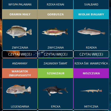
WYSPA PALAWAN
RZEKA KENAI
SVALBARD
ORAMIN MAŁY
GORBUSZA
WIDLAK BIAŁAWY
ZWYCZAJNA
ZWYCZAJNA
RZADKA
CZYTAJ WIĘCEJ
CZYTAJ WIĘCEJ
CZYTAJ WIĘCEJ
ANDAMANY
ZAGINIONY ŚWIAT
RZEKA ŚW. WAWRZYŃCA
WARGATEK
SZONIZAUR
NISZCZUKA
DWUPASIASTY
LEGENDARNA
EPICKA
MITYCZNA