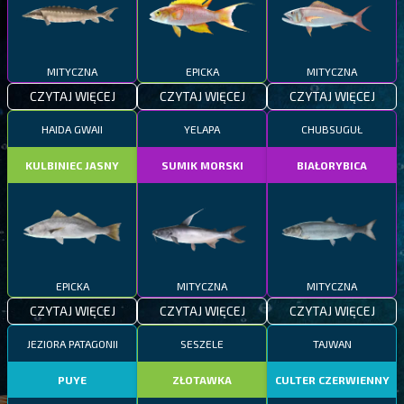
MITYCZNA
EPICKA
MITYCZNA
CZYTAJ WIĘCEJ
CZYTAJ WIĘCEJ
CZYTAJ WIĘCEJ
HAIDA GWAII
YELAPA
CHUBSUGUŁ
KULBINIEC JASNY
SUMIK MORSKI
BIAŁORYBICA
EPICKA
MITYCZNA
MITYCZNA
CZYTAJ WIĘCEJ
CZYTAJ WIĘCEJ
CZYTAJ WIĘCEJ
JEZIORA PATAGONII
SESZELE
TAJWAN
PUYE
ZŁOTAWKA
CULTER CZERWIENNY