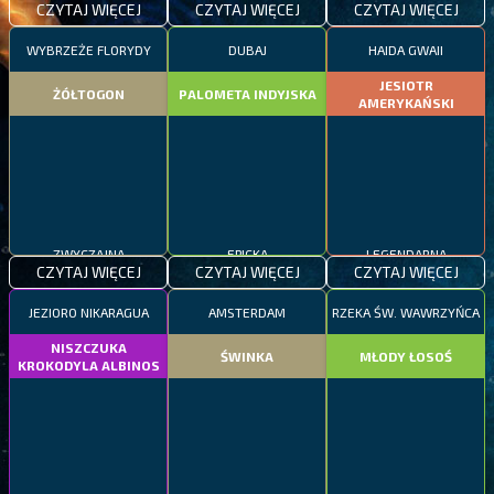
CZYTAJ WIĘCEJ
CZYTAJ WIĘCEJ
CZYTAJ WIĘCEJ
WYBRZEŻE FLORYDY
DUBAJ
HAIDA GWAII
JESIOTR
ŻÓŁTOGON
PALOMETA INDYJSKA
AMERYKAŃSKI
ZWYCZAJNA
EPICKA
LEGENDARNA
CZYTAJ WIĘCEJ
CZYTAJ WIĘCEJ
CZYTAJ WIĘCEJ
JEZIORO NIKARAGUA
AMSTERDAM
RZEKA ŚW. WAWRZYŃCA
NISZCZUKA
ŚWINKA
MŁODY ŁOSOŚ
KROKODYLA ALBINOS