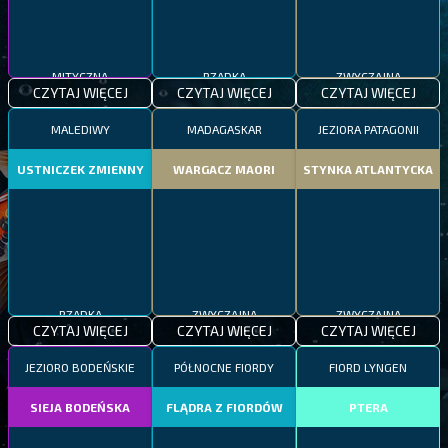
MITYCZNA
RZADKA
ZWYCZAJNA
CZYTAJ WIĘCEJ
CZYTAJ WIĘCEJ
CZYTAJ WIĘCEJ
MALEDIWY
MADAGASKAR
JEZIORA PATAGONII
USTNICZEK ZMIENNY
WARGACZ MAORI
STYNKA ATLANTYCKA
RZADKA
ZWYCZAJNA
ZWYCZAJNA
CZYTAJ WIĘCEJ
CZYTAJ WIĘCEJ
CZYTAJ WIĘCEJ
JEZIORO BODEŃSKIE
PÓŁNOCNE FIORDY
FIORD LYNGEN
SIEJA BODEŃSKA
FLĄDRA Z FIORDÓW
PTERA