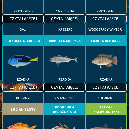
ZWYCZAJNA
ZWYCZAJNA
ZWYCZAJNA
CZYTAJ WIĘCEJ
CZYTAJ WIĘCEJ
CZYTAJ WIĘCEJ
BALI
KAPSZTAD
WODOSPADY WIKTORII
POKOLEC NIEBIESKI
MAKRELA MOTYLA
TILAPIA RENDALLI
RZADKA
RZADKA
RZADKA
CZYTAJ WIĘCEJ
CZYTAJ WIĘCEJ
CZYTAJ WIĘCEJ
KO PANYI
MADAGASKAR
KOLORADO
ROGATNICA
TĘCZAK
LUCJAN ZŁOTY
GWIAŹDZISTA
KALIFORNIJSKI