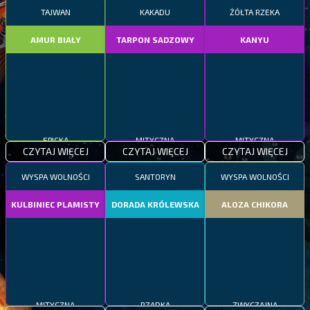
TAJWAN
KAKADU
ŻÓŁTA RZEKA
AMUR BIAŁY
TARPON SADZOWY
KANYU
EPICKA
MITYCZNA
MITYCZNA
CZYTAJ WIĘCEJ
CZYTAJ WIĘCEJ
CZYTAJ WIĘCEJ
WYSPA WOLNOŚCI
SANTORYN
WYSPA WOLNOŚCI
KULBINIEC PLAMISTY
DORADA KRÓLEWSKA
ALOZA CHIKORA
MITYCZNA
RZADKA
ZWYCZAJNA