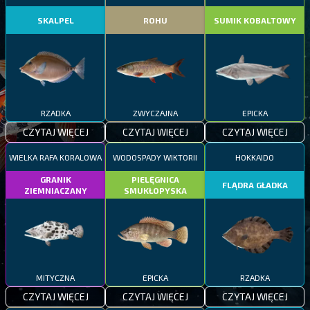
SKALPEL
ROHU
SUMIK KOBALTOWY
RZADKA
ZWYCZAJNA
EPICKA
CZYTAJ WIĘCEJ
CZYTAJ WIĘCEJ
CZYTAJ WIĘCEJ
WIELKA RAFA KORALOWA
WODOSPADY WIKTORII
HOKKAIDO
GRANIK
PIELĘGNICA
FLĄDRA GŁADKA
ZIEMNIACZANY
SMUKŁOPYSKA
MITYCZNA
EPICKA
RZADKA
CZYTAJ WIĘCEJ
CZYTAJ WIĘCEJ
CZYTAJ WIĘCEJ