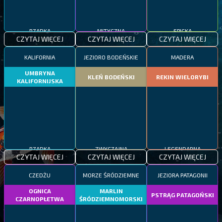
RZADKA
MITYCZNA
EPICKA
CZYTAJ WIĘCEJ
CZYTAJ WIĘCEJ
CZYTAJ WIĘCEJ
KALIFORNIA
JEZIORO BODEŃSKIE
MADERA
UMBRYNA
KLEŃ BODEŃSKI
REKIN WIELORYBI
KALIFORNIJSKA
RZADKA
ZWYCZAJNA
LEGENDARNA
CZYTAJ WIĘCEJ
CZYTAJ WIĘCEJ
CZYTAJ WIĘCEJ
CZEDŻU
MORZE ŚRÓDZIEMNE
JEZIORA PATAGONII
OGNICA
MARLIN
PSTRĄG PATAGOŃSKI
CZARNOPŁETWA
ŚRÓDZIEMNOMORSKI