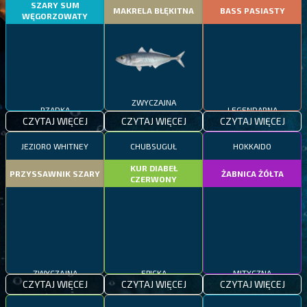
SZARY SUM
MAKRELA BŁĘKITNA
BASS PASIASTY
WĘGORZOWATY
RZADKA
ZWYCZAJNA
LEGENDARNA
CZYTAJ WIĘCEJ
CZYTAJ WIĘCEJ
CZYTAJ WIĘCEJ
JEZIORO WHITNEY
CHUBSUGUŁ
HOKKAIDO
KUR DIABEŁ
PRZYSSAWNIK SZARY
ŻABNICA ŻÓŁTA
CZERWONY
ZWYCZAJNA
EPICKA
MITYCZNA
CZYTAJ WIĘCEJ
CZYTAJ WIĘCEJ
CZYTAJ WIĘCEJ