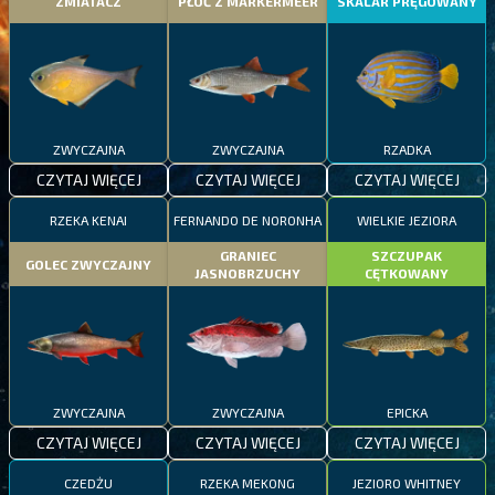
ZMIATACZ
PŁOĆ Z MARKERMEER
SKALAR PRĘGOWANY
ZWYCZAJNA
ZWYCZAJNA
RZADKA
CZYTAJ WIĘCEJ
CZYTAJ WIĘCEJ
CZYTAJ WIĘCEJ
RZEKA KENAI
FERNANDO DE NORONHA
WIELKIE JEZIORA
GRANIEC
SZCZUPAK
GOLEC ZWYCZAJNY
JASNOBRZUCHY
CĘTKOWANY
ZWYCZAJNA
ZWYCZAJNA
EPICKA
CZYTAJ WIĘCEJ
CZYTAJ WIĘCEJ
CZYTAJ WIĘCEJ
CZEDŻU
RZEKA MEKONG
JEZIORO WHITNEY