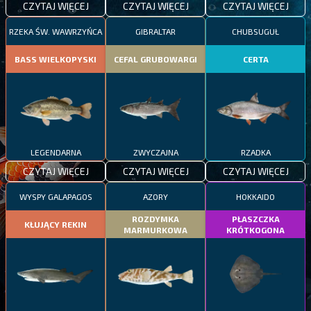
CZYTAJ WIĘCEJ
CZYTAJ WIĘCEJ
CZYTAJ WIĘCEJ
RZEKA ŚW. WAWRZYŃCA
GIBRALTAR
CHUBSUGUŁ
BASS WIELKOPYSKI
CEFAL GRUBOWARGI
CERTA
LEGENDARNA
ZWYCZAJNA
RZADKA
CZYTAJ WIĘCEJ
CZYTAJ WIĘCEJ
CZYTAJ WIĘCEJ
WYSPY GALAPAGOS
AZORY
HOKKAIDO
ROZDYMKA
PŁASZCZKA
KŁUJĄCY REKIN
MARMURKOWA
KRÓTKOGONA