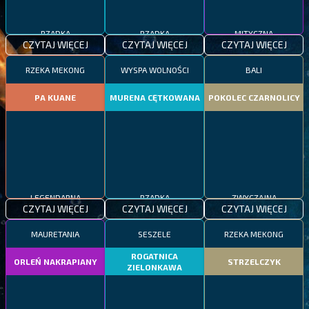
RZADKA
RZADKA
MITYCZNA
CZYTAJ WIĘCEJ
CZYTAJ WIĘCEJ
CZYTAJ WIĘCEJ
RZEKA MEKONG
WYSPA WOLNOŚCI
BALI
PA KUANE
MURENA CĘTKOWANA
POKOLEC CZARNOLICY
LEGENDARNA
RZADKA
ZWYCZAJNA
CZYTAJ WIĘCEJ
CZYTAJ WIĘCEJ
CZYTAJ WIĘCEJ
MAURETANIA
SESZELE
RZEKA MEKONG
ROGATNICA
ORLEŃ NAKRAPIANY
STRZELCZYK
ZIELONKAWA