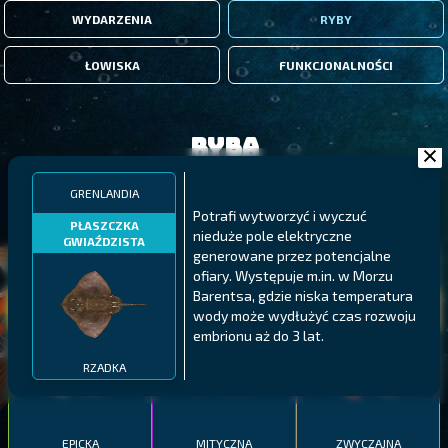
WYDARZENIA
RYBY
ŁOWISKA
FUNKCJONALNOŚCI
Ryba
GRENLANDIA
FILTRY
Potrafi wytworzyć i wyczuć
PŁASZCZKA
nieduże pole elektryczne
GWIAŹDZISTA
generowane przez potencjalne
MALAWI
PÓŁNOCNE FIORDY
WYSPY GALAPAGOS
ofiary. Występuje m.in. w Morzu
Barentsa, gdzie niska temperatura
BODIAN
PYSZCZAK ZACHODNI
LING
wody może wydłużyć czas rozwoju
MEKSYKAŃSKI
embrionu aż do 3 lat.
RZADKA
EPICKA
MITYCZNA
ZWYCZAJNA