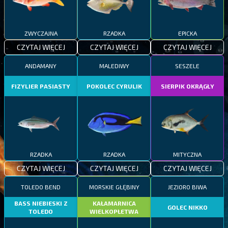
ZWYCZAJNA
RZADKA
EPICKA
CZYTAJ WIĘCEJ
CZYTAJ WIĘCEJ
CZYTAJ WIĘCEJ
ANDAMANY
MALEDIWY
SESZELE
FIZYLIER PASIASTY
POKOLEC CYRULIK
SIERPIK OKRĄGŁY
RZADKA
RZADKA
MITYCZNA
CZYTAJ WIĘCEJ
CZYTAJ WIĘCEJ
CZYTAJ WIĘCEJ
TOLEDO BEND
MORSKIE GŁĘBINY
JEZIORO BIWA
BASS NIEBIESKI Z
KAŁAMARNICA
GOLEC NIKKO
TOLEDO
WIELKOPŁETWA