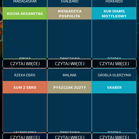
MADAGASKAR
SVALBARD
HOKKAIDO
NIEGŁADZICA
KUR DIABEŁ
ROCHA AKSAMITNA
POSPOLITA
MOTYLKOWY
EPICKA
ZWYCZAJNA
RZADKA
CZYTAJ WIĘCEJ
CZYTAJ WIĘCEJ
CZYTAJ WIĘCEJ
RZEKA EBRO
MALAWI
GROBLA OLBRZYMA
SUM Z EBRO
PYSZCZAK ZŁOTY
SKABER
LEGENDARNA
ZWYCZAJNA
RZADKA
CZYTAJ WIĘCEJ
CZYTAJ WIĘCEJ
CZYTAJ WIĘCEJ