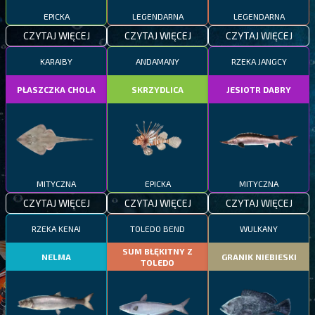
EPICKA
LEGENDARNA
LEGENDARNA
CZYTAJ WIĘCEJ
CZYTAJ WIĘCEJ
CZYTAJ WIĘCEJ
KARAIBY
ANDAMANY
RZEKA JANGCY
PŁASZCZKA CHOLA
SKRZYDLICA
JESIOTR DABRY
MITYCZNA
EPICKA
MITYCZNA
CZYTAJ WIĘCEJ
CZYTAJ WIĘCEJ
CZYTAJ WIĘCEJ
RZEKA KENAI
TOLEDO BEND
WULKANY
SUM BŁĘKITNY Z
NELMA
GRANIK NIEBIESKI
TOLEDO