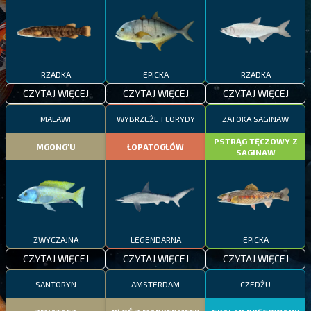
RZADKA
EPICKA
RZADKA
CZYTAJ WIĘCEJ
CZYTAJ WIĘCEJ
CZYTAJ WIĘCEJ
MALAWI
WYBRZEŻE FLORYDY
ZATOKA SAGINAW
PSTRĄG TĘCZOWY Z
MGONG'U
ŁOPATOGŁÓW
SAGINAW
ZWYCZAJNA
LEGENDARNA
EPICKA
CZYTAJ WIĘCEJ
CZYTAJ WIĘCEJ
CZYTAJ WIĘCEJ
SANTORYN
AMSTERDAM
CZEDŻU