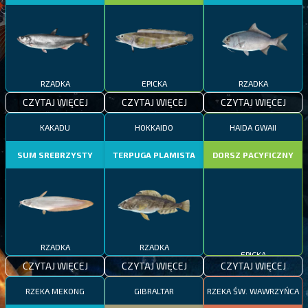
RZADKA
EPICKA
RZADKA
CZYTAJ WIĘCEJ
CZYTAJ WIĘCEJ
CZYTAJ WIĘCEJ
KAKADU
HOKKAIDO
HAIDA GWAII
SUM SREBRZYSTY
TERPUGA PLAMISTA
DORSZ PACYFICZNY
RZADKA
RZADKA
EPICKA
CZYTAJ WIĘCEJ
CZYTAJ WIĘCEJ
CZYTAJ WIĘCEJ
RZEKA MEKONG
GIBRALTAR
RZEKA ŚW. WAWRZYŃCA