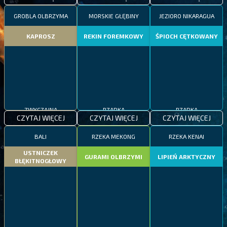
GROBLA OLBRZYMA
MORSKIE GŁĘBINY
JEZIORO NIKARAGUA
KAPROSZ
REKIN FOREMKOWY
ŚPIOCH CĘTKOWANY
ZWYCZAJNA
RZADKA
RZADKA
CZYTAJ WIĘCEJ
CZYTAJ WIĘCEJ
CZYTAJ WIĘCEJ
BALI
RZEKA MEKONG
RZEKA KENAI
USTNICZEK
GURAMI OLBRZYMI
LIPIEŃ ARKTYCZNY
BŁĘKITNOGŁOWY
ZWYCZAJNA
EPICKA
RZADKA