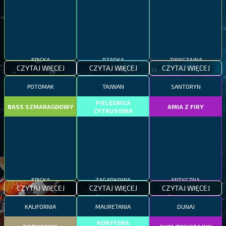
EPICKA
RZADKA
ZWYCZAJNA
CZYTAJ WIĘCEJ
CZYTAJ WIĘCEJ
CZYTAJ WIĘCEJ
POTOMAK
TAJWAN
SANTORYN
PIELĘGNICA
BASS SZMARAGDOWY
AMIA Z FIRY
CYTRUSOWA
EPICKA
ZAGADKOWA
MITYCZNA
CZYTAJ WIĘCEJ
CZYTAJ WIĘCEJ
CZYTAJ WIĘCEJ
KALIFORNIA
MAURETANIA
DUNAJ
KORYFENA