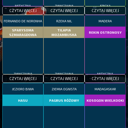
MITYCZNA
ZWYCZAJNA
EPICKA
CZYTAJ WIĘCEJ
CZYTAJ WIĘCEJ
CZYTAJ WIĘCEJ
FERNANDO DE NORONHA
RZEKA NIL
MADERA
SPARYSOMA
TILAPIA
REKIN OSTRONOSY
SZMARAGDOWA
MOZAMBIJSKA
ZWYCZAJNA
ZWYCZAJNA
MITYCZNA
CZYTAJ WIĘCEJ
CZYTAJ WIĘCEJ
CZYTAJ WIĘCEJ
JEZIORO BIWA
ZIEMIA OGNISTA
MADAGASKAR
HASU
PAGRUS RÓŻOWY
KOSOGON WIELKOOKI