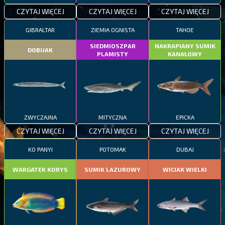
CZYTAJ WIĘCEJ
CZYTAJ WIĘCEJ
CZYTAJ WIĘCEJ
GIBRALTAR
ZIEMIA OGNISTA
TAHOE
SIEDMIOSZPAR
NAKRAPIANY SUMIK
DOBIJAK
PLAMISTY
KANAŁOWY
ZWYCZAJNA
MITYCZNA
EPICKA
CZYTAJ WIĘCEJ
CZYTAJ WIĘCEJ
CZYTAJ WIĘCEJ
KO PANYI
POTOMAK
DUBAJ
WARGATEK KORYS
SUMIK LAZUROWY
WICIAK WIELKI