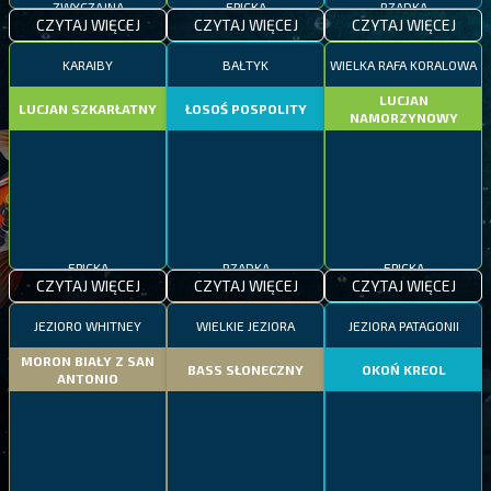
CZYTAJ WIĘCEJ
CZYTAJ WIĘCEJ
CZYTAJ WIĘCEJ
KARAIBY
BAŁTYK
WIELKA RAFA KORALOWA
LUCJAN
LUCJAN SZKARŁATNY
ŁOSOŚ POSPOLITY
NAMORZYNOWY
EPICKA
RZADKA
EPICKA
CZYTAJ WIĘCEJ
CZYTAJ WIĘCEJ
CZYTAJ WIĘCEJ
JEZIORO WHITNEY
WIELKIE JEZIORA
JEZIORA PATAGONII
MORON BIAŁY Z SAN
BASS SŁONECZNY
OKOŃ KREOL
ANTONIO