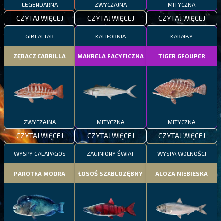
LEGENDARNA
ZWYCZAJNA
MITYCZNA
CZYTAJ WIĘCEJ
CZYTAJ WIĘCEJ
CZYTAJ WIĘCEJ
GIBRALTAR
KALIFORNIA
KARAIBY
ZĘBACZ CABRILLA
MAKRELA PACYFICZNA
TIGER GROUPER
ZWYCZAJNA
MITYCZNA
MITYCZNA
CZYTAJ WIĘCEJ
CZYTAJ WIĘCEJ
CZYTAJ WIĘCEJ
WYSPY GALAPAGOS
ZAGINIONY ŚWIAT
WYSPA WOLNOŚCI
PAROTKA MODRA
ŁOSOŚ SZABLOZĘBNY
ALOZA NIEBIESKA