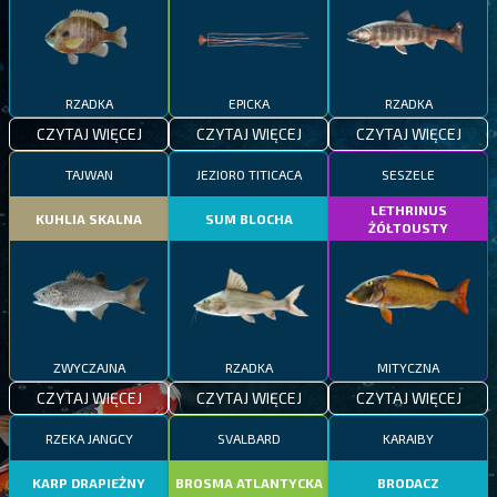
RZADKA
EPICKA
RZADKA
CZYTAJ WIĘCEJ
CZYTAJ WIĘCEJ
CZYTAJ WIĘCEJ
TAJWAN
JEZIORO TITICACA
SESZELE
LETHRINUS
KUHLIA SKALNA
SUM BLOCHA
ŻÓŁTOUSTY
ZWYCZAJNA
RZADKA
MITYCZNA
CZYTAJ WIĘCEJ
CZYTAJ WIĘCEJ
CZYTAJ WIĘCEJ
RZEKA JANGCY
SVALBARD
KARAIBY
KARP DRAPIEŻNY
BROSMA ATLANTYCKA
BRODACZ