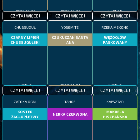
ZWYCZAJNA
ZWYCZAJNA
RZADKA
CZYTAJ WIĘCEJ
CZYTAJ WIĘCEJ
CZYTAJ WIĘCEJ
CHUBSUGUŁ
YOSEMITE
RZEKA MEKONG
CZARNY LIPIEŃ
CZUKUCZAN SANTA
WĘŻOGŁÓW
CHUBSUGUŁSKI
ANA
PASKOWANY
RZADKA
ZWYCZAJNA
RZADKA
CZYTAJ WIĘCEJ
CZYTAJ WIĘCEJ
CZYTAJ WIĘCEJ
ZATOKA OGNI
TAHOE
KAPSZTAD
KOSTER
MAKRELA
NERKA CZERWONA
ŻAGLOPŁETWY
HISZPAŃSKA