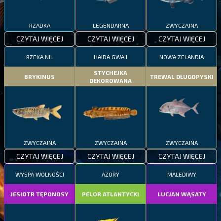
RZADKA
LEGENDARNA
ZWYCZAJNA
CZYTAJ WIĘCEJ
CZYTAJ WIĘCEJ
CZYTAJ WIĘCEJ
RZEKA NIL
HAIDA GWAII
NOWA ZELANDIA
STYCHEJKA
BRYKINUS
TREWAL DŁUGOPYSKI
DEKOROWANA
ZWYCZAJNA
ZWYCZAJNA
ZWYCZAJNA
CZYTAJ WIĘCEJ
CZYTAJ WIĘCEJ
CZYTAJ WIĘCEJ
WYSPA WOLNOŚCI
AZORY
MALEDIWY
JESIOTR TĘPONOSY
PELOR ATLANTYCKI
LUCJAN WĄSATY