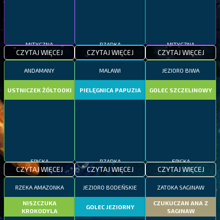
MITYCZNA
RZADKA
MITYCZNA
CZYTAJ WIĘCEJ
CZYTAJ WIĘCEJ
CZYTAJ WIĘCEJ
ANDAMANY
MALAWI
JEZIORO BIWA
USTNICZEK ŻÓŁTOOKI
PIELĘGNICA PAPUZIA
GOLEC SZCZELINOWY
EPICKA
RZADKA
EPICKA
CZYTAJ WIĘCEJ
CZYTAJ WIĘCEJ
CZYTAJ WIĘCEJ
RZEKA AMAZONKA
JEZIORO BODEŃSKIE
ZATOKA SAGINAW
NISZCZUKA
CZUKUCZAN ANA Z
GOLEC JEZIORNY
KROKODYLA
SAGINAW